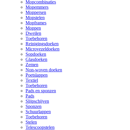
Mopcombinaties
Mopemmers
Moppersen
Mopstelen
Mopframes
Moppen
Dweilen
Toebehoren
Reinigingsdoeken
Microvezeldoeken
Sopdoeken
Glasdoeken
Zemen
Non-woven doeken
Poetslappen
Textiel
Toebehoren
Pads en sponzen
Pads
Slijpschijven
Sponzen
Schuurlappen
Toebehoren
Stelen
Telescoopstelen