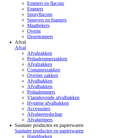
Emmers en flacons
Emmers
Sprayflacons
Sprayers en foamers
Maatbekers
Overig
Deurstoppers
Afval
Afval
Afvalzakken
Pedaalemmerzakken
Afvalzakken
Containerzakken
Overige zakken
Afvalbakken
Afvalbakken
Pedaalemmers
Vlamdovende afvalbakken
Hygiëne afvalbakken
Accessoires
Afvalgereedschap
Afvalgrijpers
Sanitaire producten en papierwaren
Sanitaire producten en papierwaren
Handdoeken