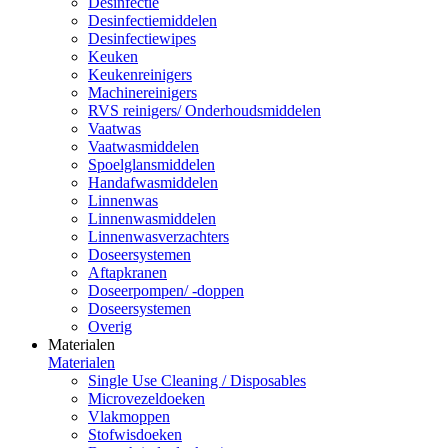
Desinfectie
Desinfectiemiddelen
Desinfectiewipes
Keuken
Keukenreinigers
Machinereinigers
RVS reinigers/ Onderhoudsmiddelen
Vaatwas
Vaatwasmiddelen
Spoelglansmiddelen
Handafwasmiddelen
Linnenwas
Linnenwasmiddelen
Linnenwasverzachters
Doseersystemen
Aftapkranen
Doseerpompen/ -doppen
Doseersystemen
Overig
Materialen
Materialen
Single Use Cleaning / Disposables
Microvezeldoeken
Vlakmoppen
Stofwisdoeken