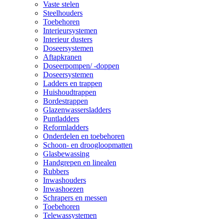
Vaste stelen
Steelhouders
Toebehoren
Interieursystemen
Interieur dusters
Doseersystemen
Aftapkranen
Doseerpompen/ -doppen
Doseersystemen
Ladders en trappen
Huishoudtrappen
Bordestrappen
Glazenwassersladders
Puntladders
Reformladders
Onderdelen en toebehoren
Schoon- en droogloopmatten
Glasbewassing
Handgrepen en linealen
Rubbers
Inwashouders
Inwashoezen
Schrapers en messen
Toebehoren
Telewassystemen