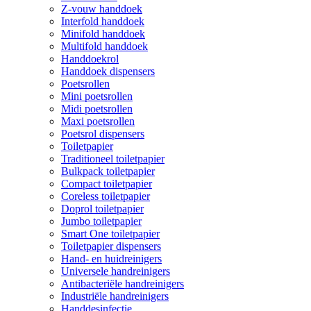
Z-vouw handdoek
Interfold handdoek
Minifold handdoek
Multifold handdoek
Handdoekrol
Handdoek dispensers
Poetsrollen
Mini poetsrollen
Midi poetsrollen
Maxi poetsrollen
Poetsrol dispensers
Toiletpapier
Traditioneel toiletpapier
Bulkpack toiletpapier
Compact toiletpapier
Coreless toiletpapier
Doprol toiletpapier
Jumbo toiletpapier
Smart One toiletpapier
Toiletpapier dispensers
Hand- en huidreinigers
Universele handreinigers
Antibacteriële handreinigers
Industriële handreinigers
Handdesinfectie