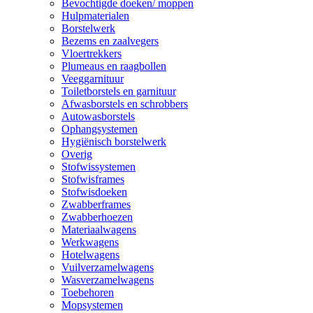
Bevochtigde doeken/ moppen
Hulpmaterialen
Borstelwerk
Bezems en zaalvegers
Vloertrekkers
Plumeaus en raagbollen
Veeggarnituur
Toiletborstels en garnituur
Afwasborstels en schrobbers
Autowasborstels
Ophangsystemen
Hygiënisch borstelwerk
Overig
Stofwissystemen
Stofwisframes
Stofwisdoeken
Zwabberframes
Zwabberhoezen
Materiaalwagens
Werkwagens
Hotelwagens
Vuilverzamelwagens
Wasverzamelwagens
Toebehoren
Mopsystemen