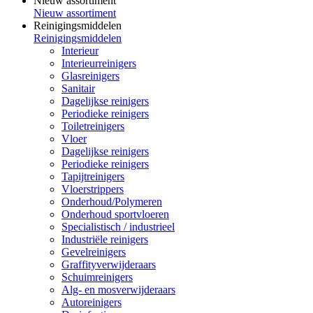
Nieuw assortiment
Nieuw assortiment
Reinigingsmiddelen
Reinigingsmiddelen
Interieur
Interieurreinigers
Glasreinigers
Sanitair
Dagelijkse reinigers
Periodieke reinigers
Toiletreinigers
Vloer
Dagelijkse reinigers
Periodieke reinigers
Tapijtreinigers
Vloerstrippers
Onderhoud/Polymeren
Onderhoud sportvloeren
Specialistisch / industrieel
Industriële reinigers
Gevelreinigers
Graffityverwijderaars
Schuimreinigers
Alg- en mosverwijderaars
Autoreinigers