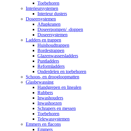
Toebehoren
Interieursystemen
Interieur dusters
Doseersystemen
Aftapkranen
Doseerpompen/ -doppen
Doseersystemen
Ladders en trappen
Huishoudtrappen
Bordestrappen
Glazenwassersladders
Puntladders
Reformladders
Onderdelen en toebehoren
Schoon- en droogloopmatten
Glasbewassing
Handgrepen en linealen
Rubbers
Inwashouders
Inwashoezen
Schrapers en messen
Toebehoren
Telewassystemen
Emmers en flacons
Emmers