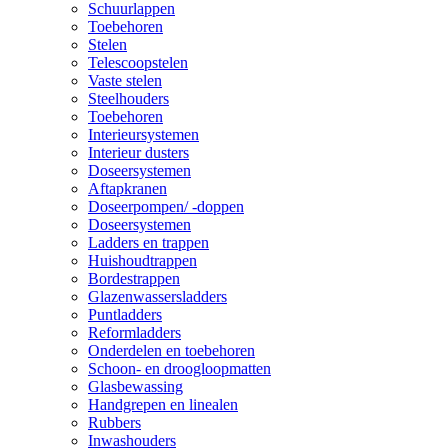
Schuurlappen
Toebehoren
Stelen
Telescoopstelen
Vaste stelen
Steelhouders
Toebehoren
Interieursystemen
Interieur dusters
Doseersystemen
Aftapkranen
Doseerpompen/ -doppen
Doseersystemen
Ladders en trappen
Huishoudtrappen
Bordestrappen
Glazenwassersladders
Puntladders
Reformladders
Onderdelen en toebehoren
Schoon- en droogloopmatten
Glasbewassing
Handgrepen en linealen
Rubbers
Inwashouders