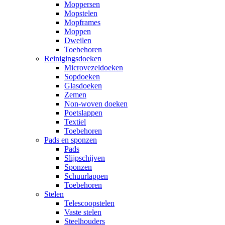
Moppersen
Mopstelen
Mopframes
Moppen
Dweilen
Toebehoren
Reinigingsdoeken
Microvezeldoeken
Sopdoeken
Glasdoeken
Zemen
Non-woven doeken
Poetslappen
Textiel
Toebehoren
Pads en sponzen
Pads
Slijpschijven
Sponzen
Schuurlappen
Toebehoren
Stelen
Telescoopstelen
Vaste stelen
Steelhouders