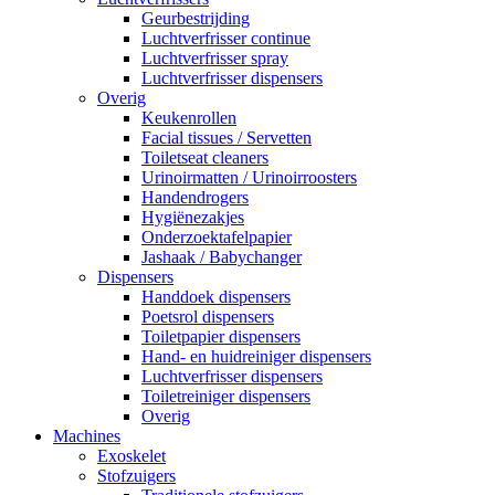
Geurbestrijding
Luchtverfrisser continue
Luchtverfrisser spray
Luchtverfrisser dispensers
Overig
Keukenrollen
Facial tissues / Servetten
Toiletseat cleaners
Urinoirmatten / Urinoirroosters
Handendrogers
Hygiënezakjes
Onderzoektafelpapier
Jashaak / Babychanger
Dispensers
Handdoek dispensers
Poetsrol dispensers
Toiletpapier dispensers
Hand- en huidreiniger dispensers
Luchtverfrisser dispensers
Toiletreiniger dispensers
Overig
Machines
Exoskelet
Stofzuigers