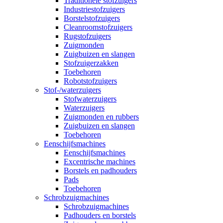
Traditionele stofzuigers
Industriestofzuigers
Borstelstofzuigers
Cleanroomstofzuigers
Rugstofzuigers
Zuigmonden
Zuigbuizen en slangen
Stofzuigerzakken
Toebehoren
Robotstofzuigers
Stof-/waterzuigers
Stofwaterzuigers
Waterzuigers
Zuigmonden en rubbers
Zuigbuizen en slangen
Toebehoren
Eenschijfsmachines
Eenschijfsmachines
Excentrische machines
Borstels en padhouders
Pads
Toebehoren
Schrobzuigmachines
Schrobzuigmachines
Padhouders en borstels