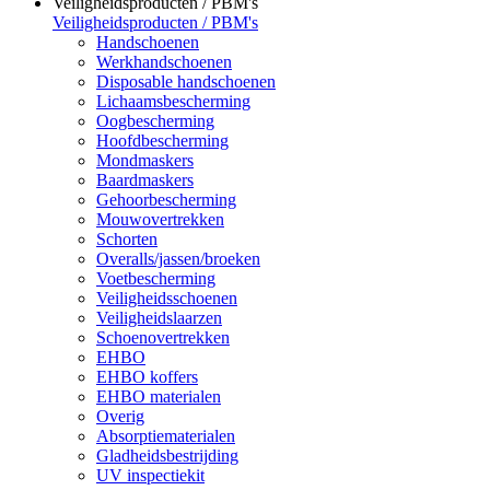
Veiligheidsproducten / PBM's
Veiligheidsproducten / PBM's
Handschoenen
Werkhandschoenen
Disposable handschoenen
Lichaamsbescherming
Oogbescherming
Hoofdbescherming
Mondmaskers
Baardmaskers
Gehoorbescherming
Mouwovertrekken
Schorten
Overalls/jassen/broeken
Voetbescherming
Veiligheidsschoenen
Veiligheidslaarzen
Schoenovertrekken
EHBO
EHBO koffers
EHBO materialen
Overig
Absorptiematerialen
Gladheidsbestrijding
UV inspectiekit