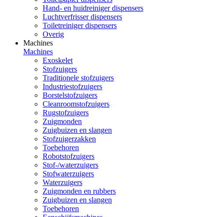
Hand- en huidreiniger dispensers
Luchtverfrisser dispensers
Toiletreiniger dispensers
Overig
Machines
Machines
Exoskelet
Stofzuigers
Traditionele stofzuigers
Industriestofzuigers
Borstelstofzuigers
Cleanroomstofzuigers
Rugstofzuigers
Zuigmonden
Zuigbuizen en slangen
Stofzuigerzakken
Toebehoren
Robotstofzuigers
Stof-/waterzuigers
Stofwaterzuigers
Waterzuigers
Zuigmonden en rubbers
Zuigbuizen en slangen
Toebehoren