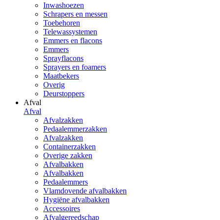
Inwashoezen
Schrapers en messen
Toebehoren
Telewassystemen
Emmers en flacons
Emmers
Sprayflacons
Sprayers en foamers
Maatbekers
Overig
Deurstoppers
Afval
Afval
Afvalzakken
Pedaalemmerzakken
Afvalzakken
Containerzakken
Overige zakken
Afvalbakken
Afvalbakken
Pedaalemmers
Vlamdovende afvalbakken
Hygiëne afvalbakken
Accessoires
Afvalgereedschap