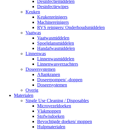
Desinfectiemiddelen
Desinfectiewipes
Keuken
Keukenreinigers
Machinereinigers
RVS reinigers/ Onderhoudsmiddelen
Vaatwas
Vaatwasmiddelen
Spoelglansmiddelen
Handafwasmiddelen
Linnenwas
Linnenwasmiddelen
Linnenwasverzachters
Doseersystemen
Aftapkranen
Doseerpompen/ -doppen
Doseersystemen
Overig
Materialen
Single Use Cleaning / Disposables
Microvezeldoeken
Vlakmoppen
Stofwisdoeken
Bevochtigde doeken/ moppen
Hulpmaterialen