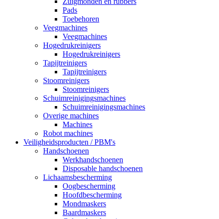
Zuigmonden en rubbers
Pads
Toebehoren
Veegmachines
Veegmachines
Hogedrukreinigers
Hogedrukreinigers
Tapijtreinigers
Tapijtreinigers
Stoomreinigers
Stoomreinigers
Schuimreinigingsmachines
Schuimreinigingsmachines
Overige machines
Machines
Robot machines
Veiligheidsproducten / PBM's
Handschoenen
Werkhandschoenen
Disposable handschoenen
Lichaamsbescherming
Oogbescherming
Hoofdbescherming
Mondmaskers
Baardmaskers