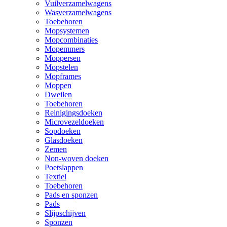
Vuilverzamelwagens
Wasverzamelwagens
Toebehoren
Mopsystemen
Mopcombinaties
Mopemmers
Moppersen
Mopstelen
Mopframes
Moppen
Dweilen
Toebehoren
Reinigingsdoeken
Microvezeldoeken
Sopdoeken
Glasdoeken
Zemen
Non-woven doeken
Poetslappen
Textiel
Toebehoren
Pads en sponzen
Pads
Slijpschijven
Sponzen