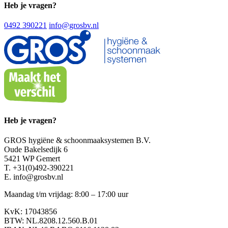
Heb je vragen?
0492 390221
info@grosbv.nl
Heb je vragen?
GROS hygiëne & schoonmaaksystemen B.V.
Oude Bakelsedijk 6
5421 WP Gemert
T. +31(0)492-390221
E. info@grosbv.nl
Maandag t/m vrijdag: 8:00 – 17:00 uur
KvK: 17043856
BTW: NL.8208.12.560.B.01