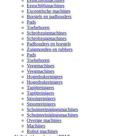
Eenschijfsmachines
Eenschijfsmachines
Excentrische machines
Borstels en padhouders
Pads
Toebehoren
Schrobzuigmachines
Schrobzuigmachines
Padhouders en borstels
Zuigmonden en rubbers
Pads
Toebehoren
Veegmachines
Veegmachines
Hogedrukreinigers
Hogedrukreinigers
Tapijtreinigers
Tapijtreinigers
Stoomreinigers
Stoomreinigers
Schuimreinigingsmachines
Schuimreinigingsmachines
Overige machines
Machines
Robot machines