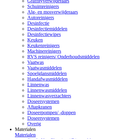
Graffityverwijderaars
Schuimreinigers
Alg- en mosverwijderaars
Autoreinigers
Desinfectie
Desinfectiemiddelen
Desinfectiewipes
Keuken
Keukenreinigers
Machinereinigers
RVS reinigers/ Onderhoudsmiddelen
Vaatwas
Vaatwasmiddelen
Spoelglansmiddelen
Handafwasmiddelen
Linnenwas
Linnenwasmiddelen
Linnenwasverzachters
Doseersystemen
Aftapkranen
Doseerpompen/ -doppen
Doseersystemen
Overig
Materialen
Materialen