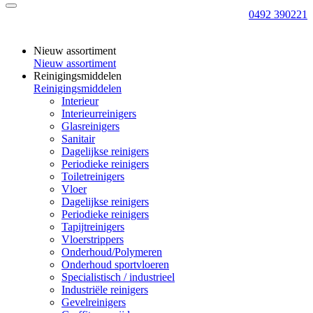
0492 390221
Nieuw assortiment
Nieuw assortiment
Reinigingsmiddelen
Reinigingsmiddelen
Interieur
Interieurreinigers
Glasreinigers
Sanitair
Dagelijkse reinigers
Periodieke reinigers
Toiletreinigers
Vloer
Dagelijkse reinigers
Periodieke reinigers
Tapijtreinigers
Vloerstrippers
Onderhoud/Polymeren
Onderhoud sportvloeren
Specialistisch / industrieel
Industriële reinigers
Gevelreinigers