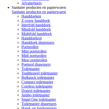
Afvalgrijpers
Sanitaire producten en papierwaren
Sanitaire producten en papierwaren
Handdoeken
Z-vouw handdoek
Interfold handdoek
Minifold handdoek
Multifold handdoek
Handdoekrol
Handdoek dispensers
Poetsrollen
Mini poetsrollen
Midi poetsrollen
Maxi poetsrollen
Poetsrol dispensers
Toiletpapier
Traditioneel toiletpapier
Bulkpack toiletpapier
Compact toiletpapier
Coreless toiletpapier
Doprol toiletpapier
Jumbo toiletpapier
Smart One toiletpapier
Toiletpapier dispensers
Hand- en huidreinigers