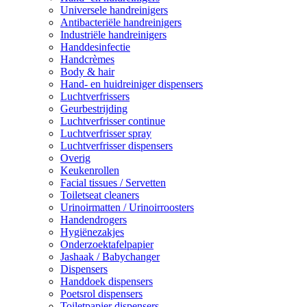
Universele handreinigers
Antibacteriële handreinigers
Industriële handreinigers
Handdesinfectie
Handcrèmes
Body & hair
Hand- en huidreiniger dispensers
Luchtverfrissers
Geurbestrijding
Luchtverfrisser continue
Luchtverfrisser spray
Luchtverfrisser dispensers
Overig
Keukenrollen
Facial tissues / Servetten
Toiletseat cleaners
Urinoirmatten / Urinoirroosters
Handendrogers
Hygiënezakjes
Onderzoektafelpapier
Jashaak / Babychanger
Dispensers
Handdoek dispensers
Poetsrol dispensers
Toiletpapier dispensers