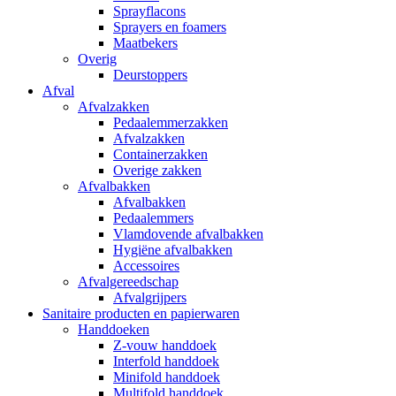
Sprayflacons
Sprayers en foamers
Maatbekers
Overig
Deurstoppers
Afval
Afvalzakken
Pedaalemmerzakken
Afvalzakken
Containerzakken
Overige zakken
Afvalbakken
Afvalbakken
Pedaalemmers
Vlamdovende afvalbakken
Hygiëne afvalbakken
Accessoires
Afvalgereedschap
Afvalgrijpers
Sanitaire producten en papierwaren
Handdoeken
Z-vouw handdoek
Interfold handdoek
Minifold handdoek
Multifold handdoek