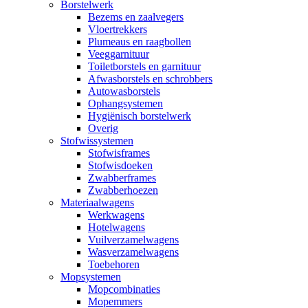
Borstelwerk
Bezems en zaalvegers
Vloertrekkers
Plumeaus en raagbollen
Veeggarnituur
Toiletborstels en garnituur
Afwasborstels en schrobbers
Autowasborstels
Ophangsystemen
Hygiënisch borstelwerk
Overig
Stofwissystemen
Stofwisframes
Stofwisdoeken
Zwabberframes
Zwabberhoezen
Materiaalwagens
Werkwagens
Hotelwagens
Vuilverzamelwagens
Wasverzamelwagens
Toebehoren
Mopsystemen
Mopcombinaties
Mopemmers