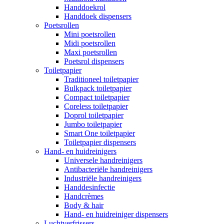
Handdoekrol
Handdoek dispensers
Poetsrollen
Mini poetsrollen
Midi poetsrollen
Maxi poetsrollen
Poetsrol dispensers
Toiletpapier
Traditioneel toiletpapier
Bulkpack toiletpapier
Compact toiletpapier
Coreless toiletpapier
Doprol toiletpapier
Jumbo toiletpapier
Smart One toiletpapier
Toiletpapier dispensers
Hand- en huidreinigers
Universele handreinigers
Antibacteriële handreinigers
Industriële handreinigers
Handdesinfectie
Handcrèmes
Body & hair
Hand- en huidreiniger dispensers
Luchtverfrissers