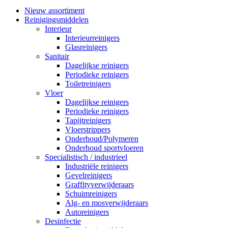
Nieuw assortiment
Reinigingsmiddelen
Interieur
Interieurreinigers
Glasreinigers
Sanitair
Dagelijkse reinigers
Periodieke reinigers
Toiletreinigers
Vloer
Dagelijkse reinigers
Periodieke reinigers
Tapijtreinigers
Vloerstrippers
Onderhoud/Polymeren
Onderhoud sportvloeren
Specialistisch / industrieel
Industriële reinigers
Gevelreinigers
Graffityverwijderaars
Schuimreinigers
Alg- en mosverwijderaars
Autoreinigers
Desinfectie