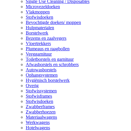
Single Use Cleaning / Disposables
Microvezeldoeken
Vlakmoppen
Stofwisdoeken
Bevochtigde doeken/ moppen
Hulpmaterialen
Borstelwerk
Bezems en zaalvegers
Vloertrekkers
Plumeaus en raagbollen
Veeggarnituur
Toiletborstels en garnituur
Afwasborstels en schrobbers
Autowasborstels
Ophangsystemen
Hygiënisch borstelwerk
Overig
Stofwissystemen
Stofwisframes
Stofwisdoeken
Zwabberframes
Zwabberhoezen
Materiaalwagens
Werkwagens
Hotelwagens