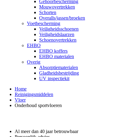
Gehoorbescherming
Mouwovertrekken
Schorten
Overalls/jassen/broeken
Voetbescherming
Veiligheidsschoenen
Veiligheidslaarzen
Schoenovertrekken
EHBO
EHBO koffers
EHBO materialen
Overig
Absorptiematerialen
Gladheidsbestrijding
UV inspectiekit
Home
Reinigingsmiddelen
Vloer
Onderhoud sportvloeren
Waarom GROS?
Al meer dan 40 jaar betrouwbaar
Persoonlijk advies