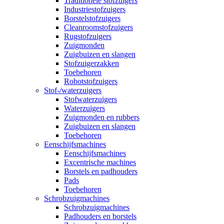
Traditionele stofzuigers
Industriestofzuigers
Borstelstofzuigers
Cleanroomstofzuigers
Rugstofzuigers
Zuigmonden
Zuigbuizen en slangen
Stofzuigerzakken
Toebehoren
Robotstofzuigers
Stof-/waterzuigers
Stofwaterzuigers
Waterzuigers
Zuigmonden en rubbers
Zuigbuizen en slangen
Toebehoren
Eenschijfsmachines
Eenschijfsmachines
Excentrische machines
Borstels en padhouders
Pads
Toebehoren
Schrobzuigmachines
Schrobzuigmachines
Padhouders en borstels