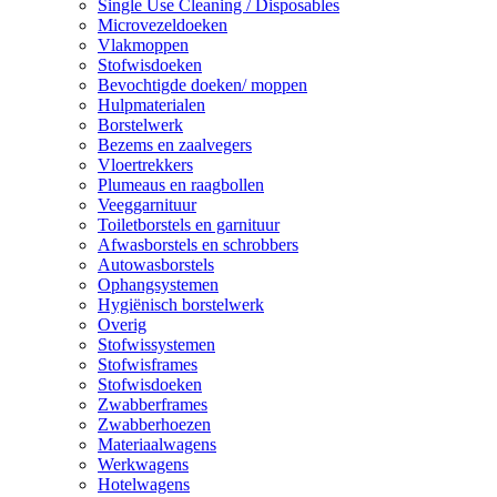
Single Use Cleaning / Disposables
Microvezeldoeken
Vlakmoppen
Stofwisdoeken
Bevochtigde doeken/ moppen
Hulpmaterialen
Borstelwerk
Bezems en zaalvegers
Vloertrekkers
Plumeaus en raagbollen
Veeggarnituur
Toiletborstels en garnituur
Afwasborstels en schrobbers
Autowasborstels
Ophangsystemen
Hygiënisch borstelwerk
Overig
Stofwissystemen
Stofwisframes
Stofwisdoeken
Zwabberframes
Zwabberhoezen
Materiaalwagens
Werkwagens
Hotelwagens