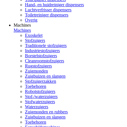
Hand- en huidreiniger dispensers
Luchtverfrisser dispensers
Toiletreiniger dispensers
Overig
Machines
Machines
Exoskelet
Stofzuigers
Traditionele stofzuigers
Industriestofzuigers
Borstelstofzuigers
Cleanroomstofzuigers
Rugstofzuigers
Zuigmonden
Zuigbuizen en slangen
Stofzuigerzakken
Toebehoren
Robotstofzuigers
Stof-/waterzuigers
Stofwaterzuigers
Waterzuigers
Zuigmonden en rubbers
Zuigbuizen en slangen
Toebehoren