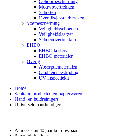
Gehoorbescherming
Mouwovertrekken
Schorten
Overalls/jassen/broeken
Voetbescherming
Veiligheidsschoenen
Veiligheidslaarzen
Schoenovertrekken
EHBO
EHBO koffers
EHBO materialen
Overig
Absorptiematerialen
Gladheidsbestrijding
UV inspectiekit
Home
Sanitaire producten en papierwaren
Hand- en huidreinigers
Universele handreinigers
Waarom GROS?
Al meer dan 40 jaar betrouwbaar
Persoonlijk advies