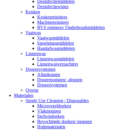
Desinfectiemiddelen
Desinfectiewipes
Keuken
Keukenreinigers
Machinereinigers
RVS reinigers/ Onderhoudsmiddelen
Vaatwas
Vaatwasmiddelen
Spoelglansmiddelen
Handafwasmiddelen
Linnenwas
Linnenwasmiddelen
Linnenwasverzachters
Doseersystemen
Aftapkranen
Doseerpompen/ -doppen
Doseersystemen
Overig
Materialen
Single Use Cleaning / Disposables
Microvezeldoeken
Vlakmoppen
Stofwisdoeken
Bevochtigde doeken/ moppen
Hulpmaterialen