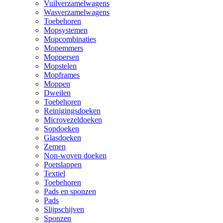
Vuilverzamelwagens
Wasverzamelwagens
Toebehoren
Mopsystemen
Mopcombinaties
Mopemmers
Moppersen
Mopstelen
Mopframes
Moppen
Dweilen
Toebehoren
Reinigingsdoeken
Microvezeldoeken
Sopdoeken
Glasdoeken
Zemen
Non-woven doeken
Poetslappen
Textiel
Toebehoren
Pads en sponzen
Pads
Slijpschijven
Sponzen