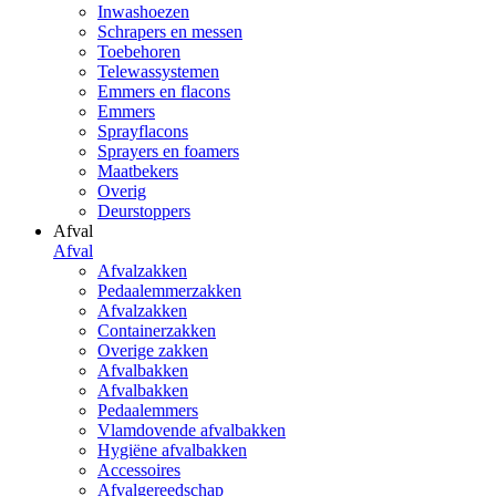
Inwashoezen
Schrapers en messen
Toebehoren
Telewassystemen
Emmers en flacons
Emmers
Sprayflacons
Sprayers en foamers
Maatbekers
Overig
Deurstoppers
Afval
Afval
Afvalzakken
Pedaalemmerzakken
Afvalzakken
Containerzakken
Overige zakken
Afvalbakken
Afvalbakken
Pedaalemmers
Vlamdovende afvalbakken
Hygiëne afvalbakken
Accessoires
Afvalgereedschap