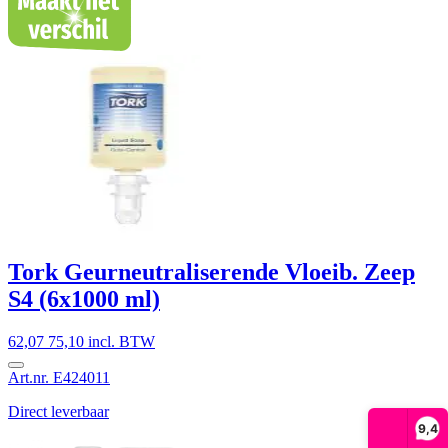
Tork Geurneutraliserende Vloeib. Zeep
S4 (6x1000 ml)
62,07
75,10 incl. BTW
Art.nr. E424011
Direct leverbaar
9,4