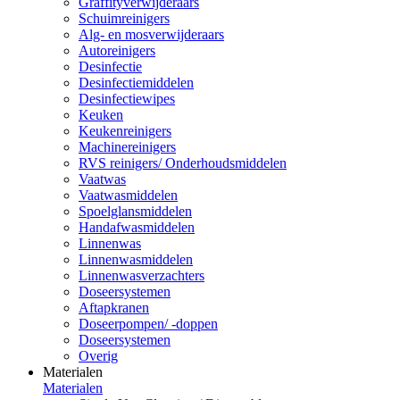
Graffityverwijderaars
Schuimreinigers
Alg- en mosverwijderaars
Autoreinigers
Desinfectie
Desinfectiemiddelen
Desinfectiewipes
Keuken
Keukenreinigers
Machinereinigers
RVS reinigers/ Onderhoudsmiddelen
Vaatwas
Vaatwasmiddelen
Spoelglansmiddelen
Handafwasmiddelen
Linnenwas
Linnenwasmiddelen
Linnenwasverzachters
Doseersystemen
Aftapkranen
Doseerpompen/ -doppen
Doseersystemen
Overig
Materialen
Materialen