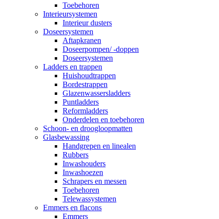
Toebehoren
Interieursystemen
Interieur dusters
Doseersystemen
Aftapkranen
Doseerpompen/ -doppen
Doseersystemen
Ladders en trappen
Huishoudtrappen
Bordestrappen
Glazenwassersladders
Puntladders
Reformladders
Onderdelen en toebehoren
Schoon- en droogloopmatten
Glasbewassing
Handgrepen en linealen
Rubbers
Inwashouders
Inwashoezen
Schrapers en messen
Toebehoren
Telewassystemen
Emmers en flacons
Emmers