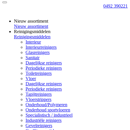
0492 390221
Nieuw assortiment
Nieuw assortiment
Reinigingsmiddelen
Reinigingsmiddelen
Interieur
Interieurreinigers
Glasreinigers
Sanitair
Dagelijkse reinigers
Periodieke reinigers
Toiletreinigers
Vloer
Dagelijkse reinigers
Periodieke reinigers
Tapijtreinigers
Vloerstrippers
Onderhoud/Polymeren
Onderhoud sportvloeren
Specialistisch / industrieel
Industriële reinigers
Gevelreinigers