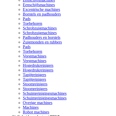
Eenschijfsmachines
Eenschijfsmachines
Excentrische machines
Borstels en padhouders
Pads
Toebehoren
Schrobzuigmachines
Schrobzuigmachines
Padhouders en borstels
Zuigmonden en rubbers
Pads
Toebehoren
Veegmachines
Veegmachines
Hogedrukreinigers
Hogedrukreinigers
Tapijtreinigers
Tapijtreinigers
Stoomreinigers
Stoomreinigers
Schuimreinigingsmachines
Schuimreinigingsmachines
Overige machines
Machines
Robot machines