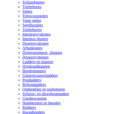
Schuurlappen
Toebehoren
Stelen
Telescoopstelen
Vaste stelen
Steelhouders
Toebehoren
Interieursystemen
Interieur dusters
Doseersystemen
Aftapkranen
Doseerpompen/ -doppen
Doseersystemen
Ladders en trappen
Huishoudtrappen
Bordestrappen
Glazenwassersladders
Puntladders
Reformladders
Onderdelen en toebehoren
Schoon- en droogloopmatten
Glasbewassing
Handgrepen en linealen
Rubbers
Inwashouders