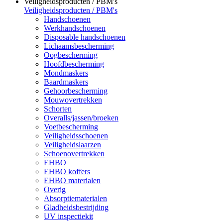
Veiligheidsproducten / PBM's
Veiligheidsproducten / PBM's
Handschoenen
Werkhandschoenen
Disposable handschoenen
Lichaamsbescherming
Oogbescherming
Hoofdbescherming
Mondmaskers
Baardmaskers
Gehoorbescherming
Mouwovertrekken
Schorten
Overalls/jassen/broeken
Voetbescherming
Veiligheidsschoenen
Veiligheidslaarzen
Schoenovertrekken
EHBO
EHBO koffers
EHBO materialen
Overig
Absorptiematerialen
Gladheidsbestrijding
UV inspectiekit