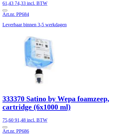
61,43
74,33 incl. BTW
Art.nr. PP684
Leverbaar binnen 3-5 werkdagen
333370 Satino by Wepa foamzeep,
cartridge (6x1000 ml)
75,60
91,48 incl. BTW
Art.nr. PP686