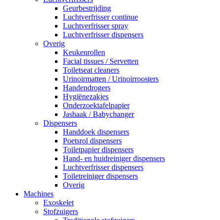
Geurbestrijding
Luchtverfrisser continue
Luchtverfrisser spray
Luchtverfrisser dispensers
Overig
Keukenrollen
Facial tissues / Servetten
Toiletseat cleaners
Urinoirmatten / Urinoirroosters
Handendrogers
Hygiënezakjes
Onderzoektafelpapier
Jashaak / Babychanger
Dispensers
Handdoek dispensers
Poetsrol dispensers
Toiletpapier dispensers
Hand- en huidreiniger dispensers
Luchtverfrisser dispensers
Toiletreiniger dispensers
Overig
Machines
Exoskelet
Stofzuigers