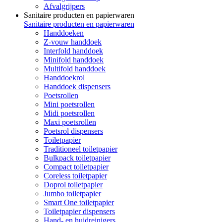
Afvalgrijpers
Sanitaire producten en papierwaren
Sanitaire producten en papierwaren
Handdoeken
Z-vouw handdoek
Interfold handdoek
Minifold handdoek
Multifold handdoek
Handdoekrol
Handdoek dispensers
Poetsrollen
Mini poetsrollen
Midi poetsrollen
Maxi poetsrollen
Poetsrol dispensers
Toiletpapier
Traditioneel toiletpapier
Bulkpack toiletpapier
Compact toiletpapier
Coreless toiletpapier
Doprol toiletpapier
Jumbo toiletpapier
Smart One toiletpapier
Toiletpapier dispensers
Hand- en huidreinigers