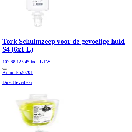
Tork Schuimzeep voor de gevoelige huid
S4 (6x1 L)
103,68
125,45 incl. BTW
Art.nr. E520701
Direct leverbaar