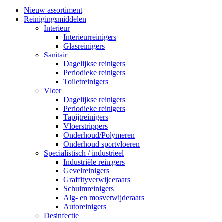
Nieuw assortiment
Reinigingsmiddelen
Interieur
Interieurreinigers
Glasreinigers
Sanitair
Dagelijkse reinigers
Periodieke reinigers
Toiletreinigers
Vloer
Dagelijkse reinigers
Periodieke reinigers
Tapijtreinigers
Vloerstrippers
Onderhoud/Polymeren
Onderhoud sportvloeren
Specialistisch / industrieel
Industriële reinigers
Gevelreinigers
Graffityverwijderaars
Schuimreinigers
Alg- en mosverwijderaars
Autoreinigers
Desinfectie