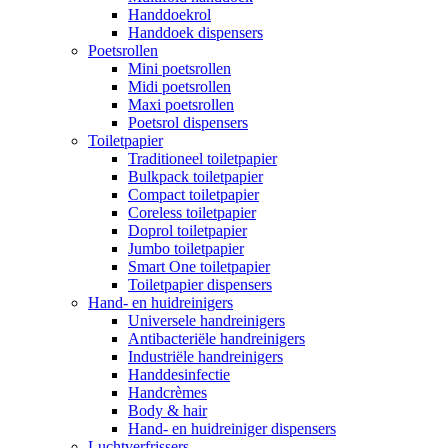
Handdoekrol
Handdoek dispensers
Poetsrollen
Mini poetsrollen
Midi poetsrollen
Maxi poetsrollen
Poetsrol dispensers
Toiletpapier
Traditioneel toiletpapier
Bulkpack toiletpapier
Compact toiletpapier
Coreless toiletpapier
Doprol toiletpapier
Jumbo toiletpapier
Smart One toiletpapier
Toiletpapier dispensers
Hand- en huidreinigers
Universele handreinigers
Antibacteriële handreinigers
Industriële handreinigers
Handdesinfectie
Handcrèmes
Body & hair
Hand- en huidreiniger dispensers
Luchtverfrissers