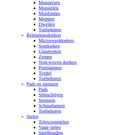
Moppersen
Mopstelen
Mopframes
Moppen
Dweilen
Toebehoren
Reinigingsdoeken
Microvezeldoeken
Sopdoeken
Glasdoeken
Zemen
Non-woven doeken
Poetslappen
Textiel
Toebehoren
Pads en sponzen
Pads
Slijpschijven
Sponzen
Schuurlappen
Toebehoren
Stelen
Telescoopstelen
Vaste stelen
Steelhouders