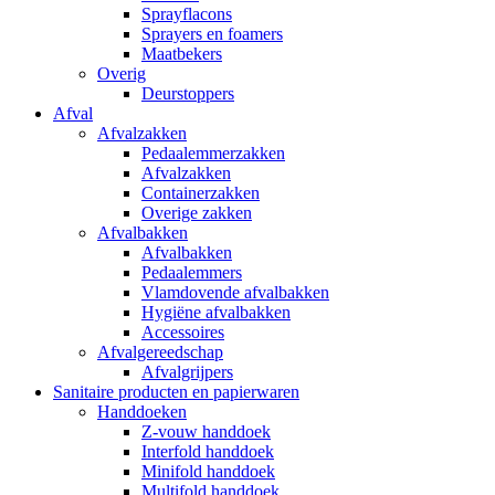
Sprayflacons
Sprayers en foamers
Maatbekers
Overig
Deurstoppers
Afval
Afvalzakken
Pedaalemmerzakken
Afvalzakken
Containerzakken
Overige zakken
Afvalbakken
Afvalbakken
Pedaalemmers
Vlamdovende afvalbakken
Hygiëne afvalbakken
Accessoires
Afvalgereedschap
Afvalgrijpers
Sanitaire producten en papierwaren
Handdoeken
Z-vouw handdoek
Interfold handdoek
Minifold handdoek
Multifold handdoek