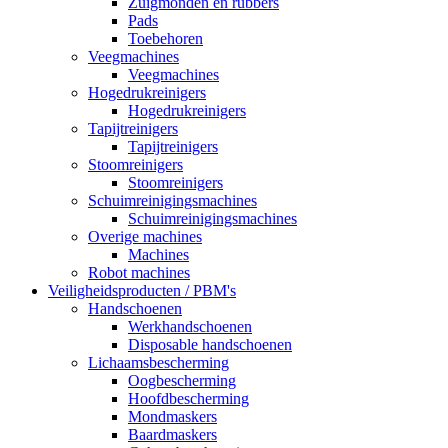
Zuigmonden en rubbers
Pads
Toebehoren
Veegmachines
Veegmachines
Hogedrukreinigers
Hogedrukreinigers
Tapijtreinigers
Tapijtreinigers
Stoomreinigers
Stoomreinigers
Schuimreinigingsmachines
Schuimreinigingsmachines
Overige machines
Machines
Robot machines
Veiligheidsproducten / PBM's
Handschoenen
Werkhandschoenen
Disposable handschoenen
Lichaamsbescherming
Oogbescherming
Hoofdbescherming
Mondmaskers
Baardmaskers