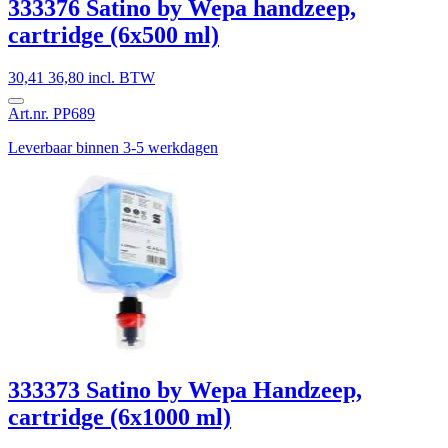
333376 Satino by Wepa handzeep,
cartridge (6x500 ml)
30,41
36,80 incl. BTW
Art.nr. PP689
Leverbaar binnen 3-5 werkdagen
333373 Satino by Wepa Handzeep,
cartridge (6x1000 ml)