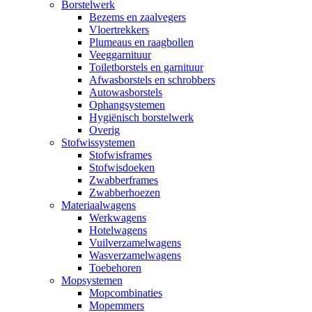
Borstelwerk
Bezems en zaalvegers
Vloertrekkers
Plumeaus en raagbollen
Veeggarnituur
Toiletborstels en garnituur
Afwasborstels en schrobbers
Autowasborstels
Ophangsystemen
Hygiënisch borstelwerk
Overig
Stofwissystemen
Stofwisframes
Stofwisdoeken
Zwabberframes
Zwabberhoezen
Materiaalwagens
Werkwagens
Hotelwagens
Vuilverzamelwagens
Wasverzamelwagens
Toebehoren
Mopsystemen
Mopcombinaties
Mopemmers