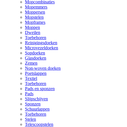
Mopcombinaties
Mopemmers
Moppersen
Mopstelen
Mopframes
Moppen
Dweilen
Toebehoren
Reinigingsdoeken
Microvezeldoeken
Sopdoeken
Glasdoeken
Zemen
Non-woven doeken
Poetslappen
Textiel
Toebehoren
Pads en sponzen
Pads
Slijpschijven
Sponzen
Schuurlappen
Toebehoren
Stelen
Telescoopstelen