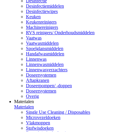
Desinfectie
Desinfectiemiddelen
Desinfectiewipes
Keuken
Keukenreinigers
Machinereinigers
RVS reinigers/ Onderhoudsmiddelen
Vaatwas
Vaatwasmiddelen
Spoelglansmiddelen
Handafwasmiddelen
Linnenwas
Linnenwasmiddelen
Linnenwasverzachters
Doseersystemen
Aftapkranen
Doseerpompen/ -doppen
Doseersystemen
Overig
Materialen
Materialen
Single Use Cleaning / Disposables
Microvezeldoeken
Vlakmoppen
Stofwisdoeken