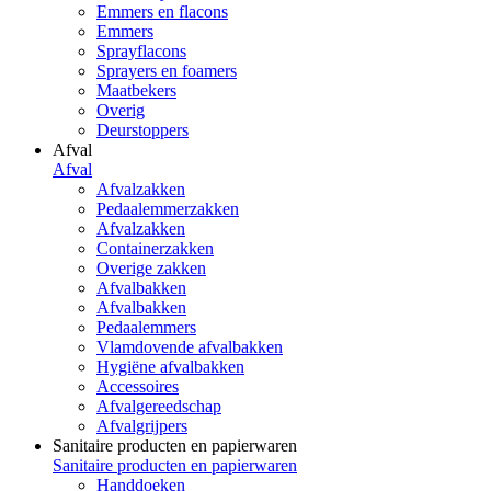
Emmers en flacons
Emmers
Sprayflacons
Sprayers en foamers
Maatbekers
Overig
Deurstoppers
Afval
Afval
Afvalzakken
Pedaalemmerzakken
Afvalzakken
Containerzakken
Overige zakken
Afvalbakken
Afvalbakken
Pedaalemmers
Vlamdovende afvalbakken
Hygiëne afvalbakken
Accessoires
Afvalgereedschap
Afvalgrijpers
Sanitaire producten en papierwaren
Sanitaire producten en papierwaren
Handdoeken