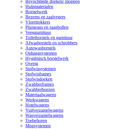
Bevochtigde doeken/ moppen
Hulpmaterialen
Borstelwerk
Bezems en zaalvegers
Vloertrekkers
Plumeaus en raagbollen
Veeggarnituur
Toiletborstels en garnituur
Afwasborstels en schrobbers
Autowasborstels
Ophangsystemen
Hygiënisch borstelwerk
Overig
Stofwissystemen
Stofwisframes
Stofwisdoeken
Zwabberframes
Zwabberhoezen
Materiaalwagens
Werkwagens
Hotelwagens
Vuilverzamelwagens
Wasverzamelwagens
Toebehoren
Mopsystemen