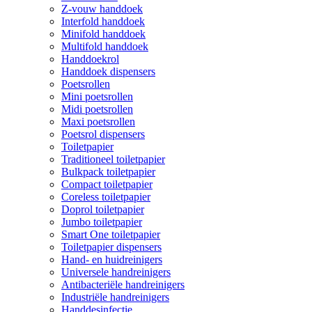
Z-vouw handdoek
Interfold handdoek
Minifold handdoek
Multifold handdoek
Handdoekrol
Handdoek dispensers
Poetsrollen
Mini poetsrollen
Midi poetsrollen
Maxi poetsrollen
Poetsrol dispensers
Toiletpapier
Traditioneel toiletpapier
Bulkpack toiletpapier
Compact toiletpapier
Coreless toiletpapier
Doprol toiletpapier
Jumbo toiletpapier
Smart One toiletpapier
Toiletpapier dispensers
Hand- en huidreinigers
Universele handreinigers
Antibacteriële handreinigers
Industriële handreinigers
Handdesinfectie