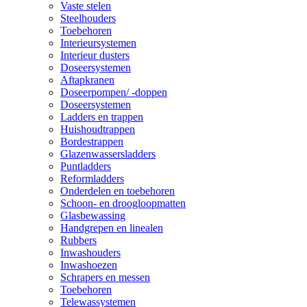
Vaste stelen
Steelhouders
Toebehoren
Interieursystemen
Interieur dusters
Doseersystemen
Aftapkranen
Doseerpompen/ -doppen
Doseersystemen
Ladders en trappen
Huishoudtrappen
Bordestrappen
Glazenwassersladders
Puntladders
Reformladders
Onderdelen en toebehoren
Schoon- en droogloopmatten
Glasbewassing
Handgrepen en linealen
Rubbers
Inwashouders
Inwashoezen
Schrapers en messen
Toebehoren
Telewassystemen