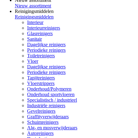
Nieuw assortiment
Nieuw assortiment
Reinigingsmiddelen
Reinigingsmiddelen
Interieur
Interieurreinigers
Glasreinigers
Sanitair
Dagelijkse reinigers
Periodieke reinigers
Toiletreinigers
Vloer
Dagelijkse reinigers
Periodieke reinigers
Tapijtreinigers
Vloerstrippers
Onderhoud/Polymeren
Onderhoud sportvloeren
Specialistisch / industrieel
Industriële reinigers
Gevelreinigers
Graffityverwijderaars
Schuimreinigers
Alg- en mosverwijderaars
Autoreinigers