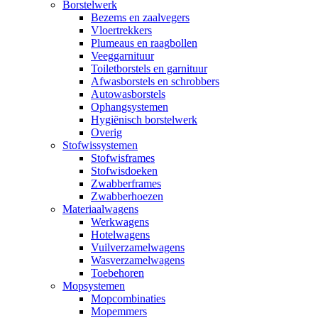
Borstelwerk
Bezems en zaalvegers
Vloertrekkers
Plumeaus en raagbollen
Veeggarnituur
Toiletborstels en garnituur
Afwasborstels en schrobbers
Autowasborstels
Ophangsystemen
Hygiënisch borstelwerk
Overig
Stofwissystemen
Stofwisframes
Stofwisdoeken
Zwabberframes
Zwabberhoezen
Materiaalwagens
Werkwagens
Hotelwagens
Vuilverzamelwagens
Wasverzamelwagens
Toebehoren
Mopsystemen
Mopcombinaties
Mopemmers