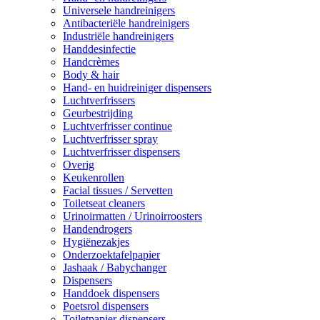
Universele handreinigers
Antibacteriële handreinigers
Industriële handreinigers
Handdesinfectie
Handcrèmes
Body & hair
Hand- en huidreiniger dispensers
Luchtverfrissers
Geurbestrijding
Luchtverfrisser continue
Luchtverfrisser spray
Luchtverfrisser dispensers
Overig
Keukenrollen
Facial tissues / Servetten
Toiletseat cleaners
Urinoirmatten / Urinoirroosters
Handendrogers
Hygiënezakjes
Onderzoektafelpapier
Jashaak / Babychanger
Dispensers
Handdoek dispensers
Poetsrol dispensers
Toiletpapier dispensers