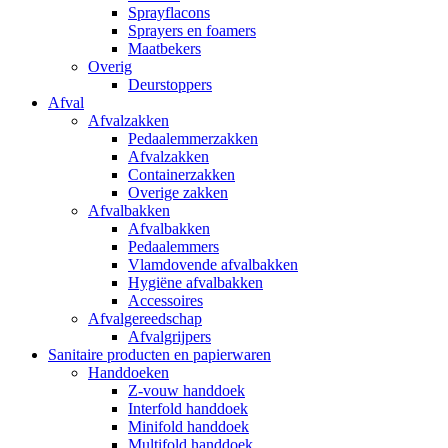
Sprayflacons
Sprayers en foamers
Maatbekers
Overig
Deurstoppers
Afval
Afvalzakken
Pedaalemmerzakken
Afvalzakken
Containerzakken
Overige zakken
Afvalbakken
Afvalbakken
Pedaalemmers
Vlamdovende afvalbakken
Hygiëne afvalbakken
Accessoires
Afvalgereedschap
Afvalgrijpers
Sanitaire producten en papierwaren
Handdoeken
Z-vouw handdoek
Interfold handdoek
Minifold handdoek
Multifold handdoek