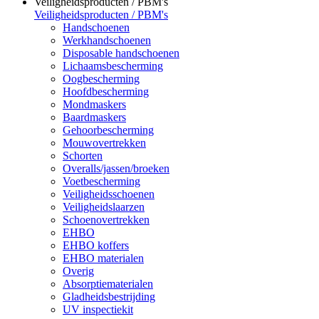
Veiligheidsproducten / PBM's
Veiligheidsproducten / PBM's
Handschoenen
Werkhandschoenen
Disposable handschoenen
Lichaamsbescherming
Oogbescherming
Hoofdbescherming
Mondmaskers
Baardmaskers
Gehoorbescherming
Mouwovertrekken
Schorten
Overalls/jassen/broeken
Voetbescherming
Veiligheidsschoenen
Veiligheidslaarzen
Schoenovertrekken
EHBO
EHBO koffers
EHBO materialen
Overig
Absorptiematerialen
Gladheidsbestrijding
UV inspectiekit