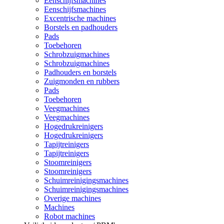
Eenschijfsmachines
Eenschijfsmachines
Excentrische machines
Borstels en padhouders
Pads
Toebehoren
Schrobzuigmachines
Schrobzuigmachines
Padhouders en borstels
Zuigmonden en rubbers
Pads
Toebehoren
Veegmachines
Veegmachines
Hogedrukreinigers
Hogedrukreinigers
Tapijtreinigers
Tapijtreinigers
Stoomreinigers
Stoomreinigers
Schuimreinigingsmachines
Schuimreinigingsmachines
Overige machines
Machines
Robot machines