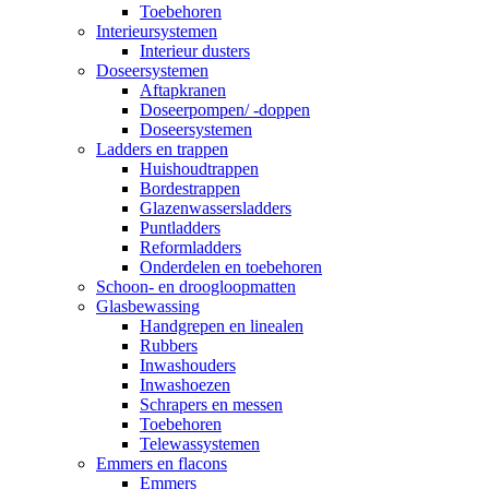
Toebehoren
Interieursystemen
Interieur dusters
Doseersystemen
Aftapkranen
Doseerpompen/ -doppen
Doseersystemen
Ladders en trappen
Huishoudtrappen
Bordestrappen
Glazenwassersladders
Puntladders
Reformladders
Onderdelen en toebehoren
Schoon- en droogloopmatten
Glasbewassing
Handgrepen en linealen
Rubbers
Inwashouders
Inwashoezen
Schrapers en messen
Toebehoren
Telewassystemen
Emmers en flacons
Emmers