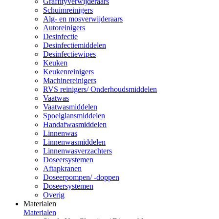
Graffityverwijderaars
Schuimreinigers
Alg- en mosverwijderaars
Autoreinigers
Desinfectie
Desinfectiemiddelen
Desinfectiewipes
Keuken
Keukenreinigers
Machinereinigers
RVS reinigers/ Onderhoudsmiddelen
Vaatwas
Vaatwasmiddelen
Spoelglansmiddelen
Handafwasmiddelen
Linnenwas
Linnenwasmiddelen
Linnenwasverzachters
Doseersystemen
Aftapkranen
Doseerpompen/ -doppen
Doseersystemen
Overig
Materialen
Materialen