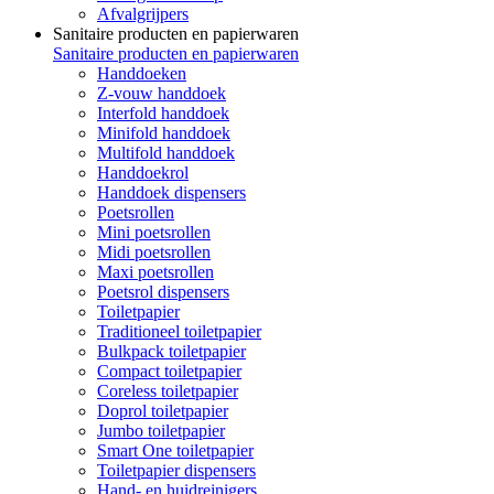
Afvalgrijpers
Sanitaire producten en papierwaren
Sanitaire producten en papierwaren
Handdoeken
Z-vouw handdoek
Interfold handdoek
Minifold handdoek
Multifold handdoek
Handdoekrol
Handdoek dispensers
Poetsrollen
Mini poetsrollen
Midi poetsrollen
Maxi poetsrollen
Poetsrol dispensers
Toiletpapier
Traditioneel toiletpapier
Bulkpack toiletpapier
Compact toiletpapier
Coreless toiletpapier
Doprol toiletpapier
Jumbo toiletpapier
Smart One toiletpapier
Toiletpapier dispensers
Hand- en huidreinigers