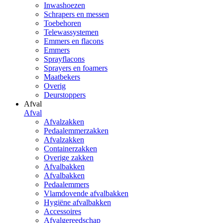
Inwashoezen
Schrapers en messen
Toebehoren
Telewassystemen
Emmers en flacons
Emmers
Sprayflacons
Sprayers en foamers
Maatbekers
Overig
Deurstoppers
Afval
Afval
Afvalzakken
Pedaalemmerzakken
Afvalzakken
Containerzakken
Overige zakken
Afvalbakken
Afvalbakken
Pedaalemmers
Vlamdovende afvalbakken
Hygiëne afvalbakken
Accessoires
Afvalgereedschap