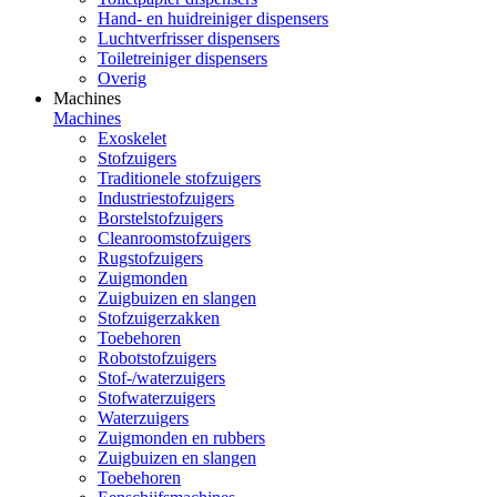
Hand- en huidreiniger dispensers
Luchtverfrisser dispensers
Toiletreiniger dispensers
Overig
Machines
Machines
Exoskelet
Stofzuigers
Traditionele stofzuigers
Industriestofzuigers
Borstelstofzuigers
Cleanroomstofzuigers
Rugstofzuigers
Zuigmonden
Zuigbuizen en slangen
Stofzuigerzakken
Toebehoren
Robotstofzuigers
Stof-/waterzuigers
Stofwaterzuigers
Waterzuigers
Zuigmonden en rubbers
Zuigbuizen en slangen
Toebehoren