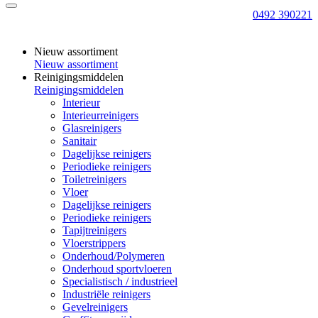
0492 390221
Nieuw assortiment
Nieuw assortiment
Reinigingsmiddelen
Reinigingsmiddelen
Interieur
Interieurreinigers
Glasreinigers
Sanitair
Dagelijkse reinigers
Periodieke reinigers
Toiletreinigers
Vloer
Dagelijkse reinigers
Periodieke reinigers
Tapijtreinigers
Vloerstrippers
Onderhoud/Polymeren
Onderhoud sportvloeren
Specialistisch / industrieel
Industriële reinigers
Gevelreinigers