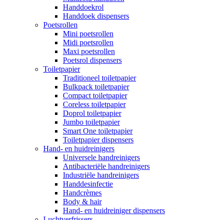
Handdoekrol
Handdoek dispensers
Poetsrollen
Mini poetsrollen
Midi poetsrollen
Maxi poetsrollen
Poetsrol dispensers
Toiletpapier
Traditioneel toiletpapier
Bulkpack toiletpapier
Compact toiletpapier
Coreless toiletpapier
Doprol toiletpapier
Jumbo toiletpapier
Smart One toiletpapier
Toiletpapier dispensers
Hand- en huidreinigers
Universele handreinigers
Antibacteriële handreinigers
Industriële handreinigers
Handdesinfectie
Handcrèmes
Body & hair
Hand- en huidreiniger dispensers
Luchtverfrissers