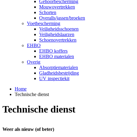
Gehoorbescherming
Mouwovertrekken
Schorten
Overalls/jassen/broeken
Voetbescherming
Veiligheidsschoenen
Veiligheidslaarzen
Schoenovertrekken
EHBO
EHBO koffers
EHBO materialen
Overig
Absorptiematerialen
Gladheidsbestrijding
UV inspectiekit
Home
Technische dienst
Technische dienst
Weer als nieuw (of beter)