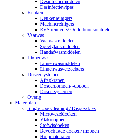
Desinfectiemiddelen
Desinfectiewipes
Keuken
Keukenreinigers
Machinereinigers
RVS reinigers/ Onderhoudsmiddelen
Vaatwas
Vaatwasmiddelen
Spoelglansmiddelen
Handafwasmiddelen
Linnenwas
Linnenwasmiddelen
Linnenwasverzachters
Doseersystemen
Aftapkranen
Doseerpompen/ -doppen
Doseersystemen
Overig
Materialen
Single Use Cleaning / Disposables
Microvezeldoeken
Vlakmoppen
Stofwisdoeken
Bevochtigde doeken/ moppen
Hulpmaterialen