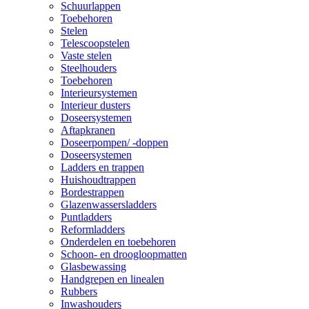
Schuurlappen
Toebehoren
Stelen
Telescoopstelen
Vaste stelen
Steelhouders
Toebehoren
Interieursystemen
Interieur dusters
Doseersystemen
Aftapkranen
Doseerpompen/ -doppen
Doseersystemen
Ladders en trappen
Huishoudtrappen
Bordestrappen
Glazenwassersladders
Puntladders
Reformladders
Onderdelen en toebehoren
Schoon- en droogloopmatten
Glasbewassing
Handgrepen en linealen
Rubbers
Inwashouders