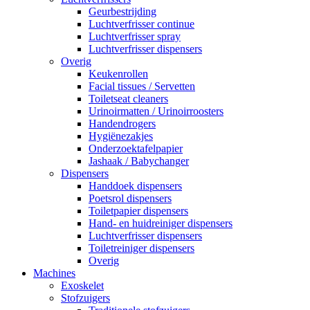
Geurbestrijding
Luchtverfrisser continue
Luchtverfrisser spray
Luchtverfrisser dispensers
Overig
Keukenrollen
Facial tissues / Servetten
Toiletseat cleaners
Urinoirmatten / Urinoirroosters
Handendrogers
Hygiënezakjes
Onderzoektafelpapier
Jashaak / Babychanger
Dispensers
Handdoek dispensers
Poetsrol dispensers
Toiletpapier dispensers
Hand- en huidreiniger dispensers
Luchtverfrisser dispensers
Toiletreiniger dispensers
Overig
Machines
Exoskelet
Stofzuigers