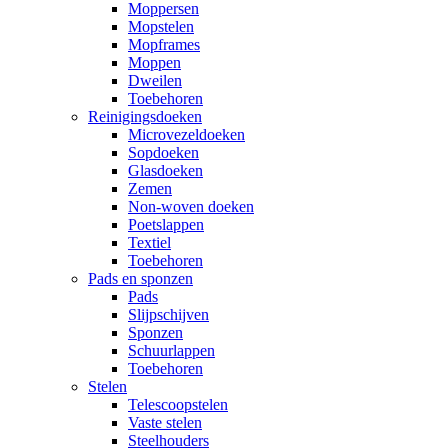
Moppersen
Mopstelen
Mopframes
Moppen
Dweilen
Toebehoren
Reinigingsdoeken
Microvezeldoeken
Sopdoeken
Glasdoeken
Zemen
Non-woven doeken
Poetslappen
Textiel
Toebehoren
Pads en sponzen
Pads
Slijpschijven
Sponzen
Schuurlappen
Toebehoren
Stelen
Telescoopstelen
Vaste stelen
Steelhouders