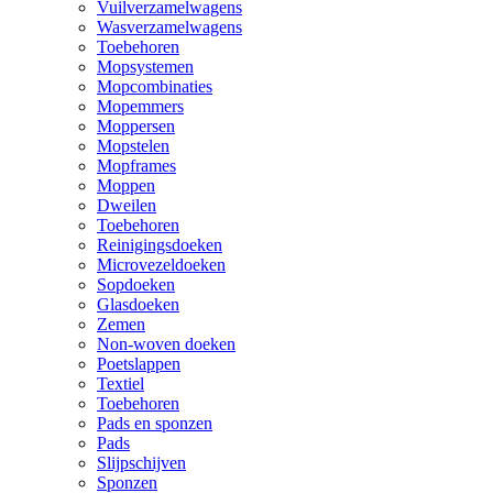
Vuilverzamelwagens
Wasverzamelwagens
Toebehoren
Mopsystemen
Mopcombinaties
Mopemmers
Moppersen
Mopstelen
Mopframes
Moppen
Dweilen
Toebehoren
Reinigingsdoeken
Microvezeldoeken
Sopdoeken
Glasdoeken
Zemen
Non-woven doeken
Poetslappen
Textiel
Toebehoren
Pads en sponzen
Pads
Slijpschijven
Sponzen