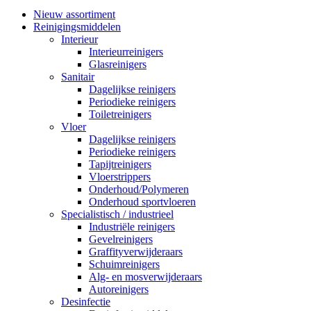
Nieuw assortiment
Reinigingsmiddelen
Interieur
Interieurreinigers
Glasreinigers
Sanitair
Dagelijkse reinigers
Periodieke reinigers
Toiletreinigers
Vloer
Dagelijkse reinigers
Periodieke reinigers
Tapijtreinigers
Vloerstrippers
Onderhoud/Polymeren
Onderhoud sportvloeren
Specialistisch / industrieel
Industriële reinigers
Gevelreinigers
Graffityverwijderaars
Schuimreinigers
Alg- en mosverwijderaars
Autoreinigers
Desinfectie