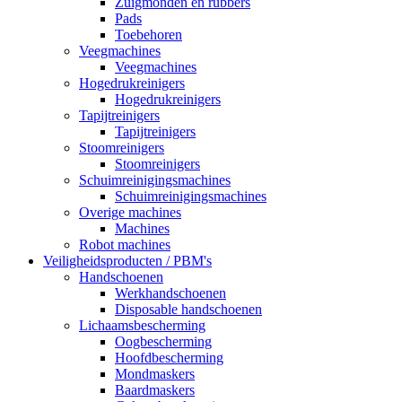
Zuigmonden en rubbers
Pads
Toebehoren
Veegmachines
Veegmachines
Hogedrukreinigers
Hogedrukreinigers
Tapijtreinigers
Tapijtreinigers
Stoomreinigers
Stoomreinigers
Schuimreinigingsmachines
Schuimreinigingsmachines
Overige machines
Machines
Robot machines
Veiligheidsproducten / PBM's
Handschoenen
Werkhandschoenen
Disposable handschoenen
Lichaamsbescherming
Oogbescherming
Hoofdbescherming
Mondmaskers
Baardmaskers