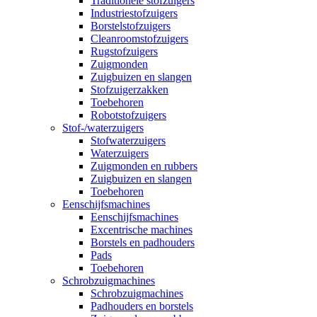
Traditionele stofzuigers
Industriestofzuigers
Borstelstofzuigers
Cleanroomstofzuigers
Rugstofzuigers
Zuigmonden
Zuigbuizen en slangen
Stofzuigerzakken
Toebehoren
Robotstofzuigers
Stof-/waterzuigers
Stofwaterzuigers
Waterzuigers
Zuigmonden en rubbers
Zuigbuizen en slangen
Toebehoren
Eenschijfsmachines
Eenschijfsmachines
Excentrische machines
Borstels en padhouders
Pads
Toebehoren
Schrobzuigmachines
Schrobzuigmachines
Padhouders en borstels