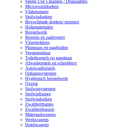
Single Use Cleaning / Disposables
Microvezeldoeken
Vlakmoppen
Stofwisdoeken
Bevochtigde doeken/ moppen
Hulpmaterialen
Borstelwerk
Bezems en zaalvegers
Vloertrekkers
Plumeaus en raagbollen
Veeggarnituur
Toiletborstels en garnituur
Afwasborstels en schrobbers
Autowasborstels
Ophangsystemen
Hygiënisch borstelwerk
Overig
Stofwissystemen
Stofwisframes
Stofwisdoeken
Zwabberframes
Zwabberhoezen
Materiaalwagens
Werkwagens
Hotelwagens