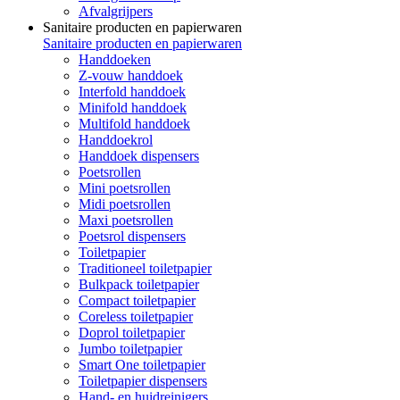
Afvalgrijpers
Sanitaire producten en papierwaren
Sanitaire producten en papierwaren
Handdoeken
Z-vouw handdoek
Interfold handdoek
Minifold handdoek
Multifold handdoek
Handdoekrol
Handdoek dispensers
Poetsrollen
Mini poetsrollen
Midi poetsrollen
Maxi poetsrollen
Poetsrol dispensers
Toiletpapier
Traditioneel toiletpapier
Bulkpack toiletpapier
Compact toiletpapier
Coreless toiletpapier
Doprol toiletpapier
Jumbo toiletpapier
Smart One toiletpapier
Toiletpapier dispensers
Hand- en huidreinigers