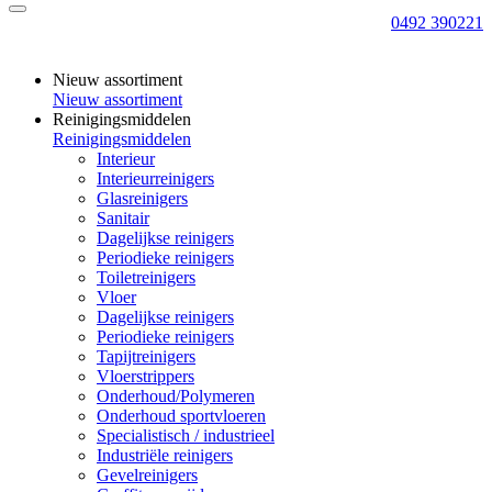
0492 390221
Nieuw assortiment
Nieuw assortiment
Reinigingsmiddelen
Reinigingsmiddelen
Interieur
Interieurreinigers
Glasreinigers
Sanitair
Dagelijkse reinigers
Periodieke reinigers
Toiletreinigers
Vloer
Dagelijkse reinigers
Periodieke reinigers
Tapijtreinigers
Vloerstrippers
Onderhoud/Polymeren
Onderhoud sportvloeren
Specialistisch / industrieel
Industriële reinigers
Gevelreinigers