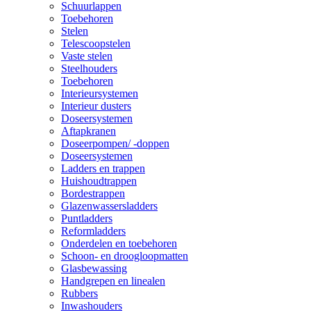
Schuurlappen
Toebehoren
Stelen
Telescoopstelen
Vaste stelen
Steelhouders
Toebehoren
Interieursystemen
Interieur dusters
Doseersystemen
Aftapkranen
Doseerpompen/ -doppen
Doseersystemen
Ladders en trappen
Huishoudtrappen
Bordestrappen
Glazenwassersladders
Puntladders
Reformladders
Onderdelen en toebehoren
Schoon- en droogloopmatten
Glasbewassing
Handgrepen en linealen
Rubbers
Inwashouders