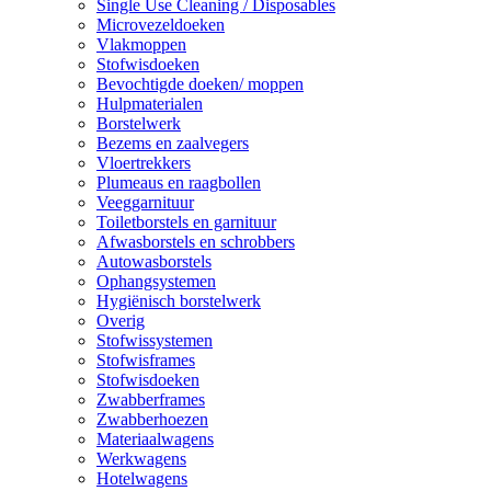
Single Use Cleaning / Disposables
Microvezeldoeken
Vlakmoppen
Stofwisdoeken
Bevochtigde doeken/ moppen
Hulpmaterialen
Borstelwerk
Bezems en zaalvegers
Vloertrekkers
Plumeaus en raagbollen
Veeggarnituur
Toiletborstels en garnituur
Afwasborstels en schrobbers
Autowasborstels
Ophangsystemen
Hygiënisch borstelwerk
Overig
Stofwissystemen
Stofwisframes
Stofwisdoeken
Zwabberframes
Zwabberhoezen
Materiaalwagens
Werkwagens
Hotelwagens