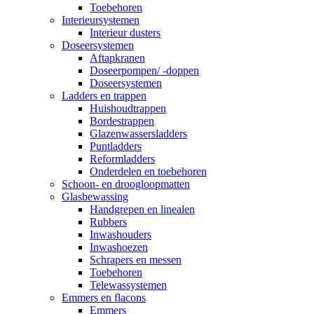
Toebehoren
Interieursystemen
Interieur dusters
Doseersystemen
Aftapkranen
Doseerpompen/ -doppen
Doseersystemen
Ladders en trappen
Huishoudtrappen
Bordestrappen
Glazenwassersladders
Puntladders
Reformladders
Onderdelen en toebehoren
Schoon- en droogloopmatten
Glasbewassing
Handgrepen en linealen
Rubbers
Inwashouders
Inwashoezen
Schrapers en messen
Toebehoren
Telewassystemen
Emmers en flacons
Emmers