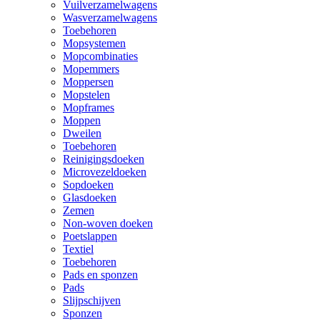
Vuilverzamelwagens
Wasverzamelwagens
Toebehoren
Mopsystemen
Mopcombinaties
Mopemmers
Moppersen
Mopstelen
Mopframes
Moppen
Dweilen
Toebehoren
Reinigingsdoeken
Microvezeldoeken
Sopdoeken
Glasdoeken
Zemen
Non-woven doeken
Poetslappen
Textiel
Toebehoren
Pads en sponzen
Pads
Slijpschijven
Sponzen