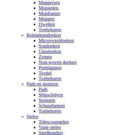
Moppersen
Mopstelen
Mopframes
Moppen
Dweilen
Toebehoren
Reinigingsdoeken
Microvezeldoeken
Sopdoeken
Glasdoeken
Zemen
Non-woven doeken
Poetslappen
Textiel
Toebehoren
Pads en sponzen
Pads
Slijpschijven
Sponzen
Schuurlappen
Toebehoren
Stelen
Telescoopstelen
Vaste stelen
Steelhouders