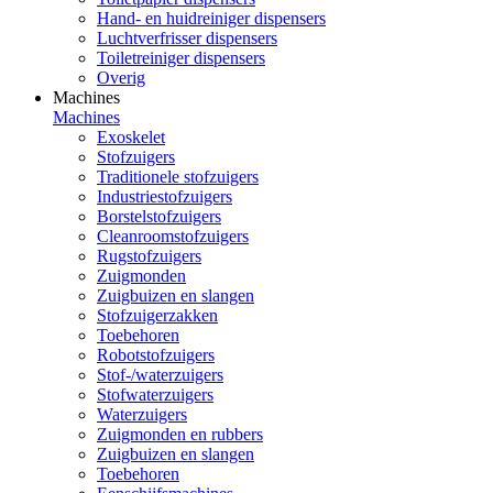
Hand- en huidreiniger dispensers
Luchtverfrisser dispensers
Toiletreiniger dispensers
Overig
Machines
Machines
Exoskelet
Stofzuigers
Traditionele stofzuigers
Industriestofzuigers
Borstelstofzuigers
Cleanroomstofzuigers
Rugstofzuigers
Zuigmonden
Zuigbuizen en slangen
Stofzuigerzakken
Toebehoren
Robotstofzuigers
Stof-/waterzuigers
Stofwaterzuigers
Waterzuigers
Zuigmonden en rubbers
Zuigbuizen en slangen
Toebehoren