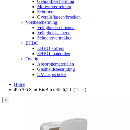
Gehoorbescherming
Mouwovertrekken
Schorten
Overalls/jassen/broeken
Voetbescherming
Veiligheidsschoenen
Veiligheidslaarzen
Schoenovertrekken
EHBO
EHBO koffers
EHBO materialen
Overig
Absorptiematerialen
Gladheidsbestrijding
UV inspectiekit
Home
495706 Sani-BioBin refill 6,5 L (12 st.)
<