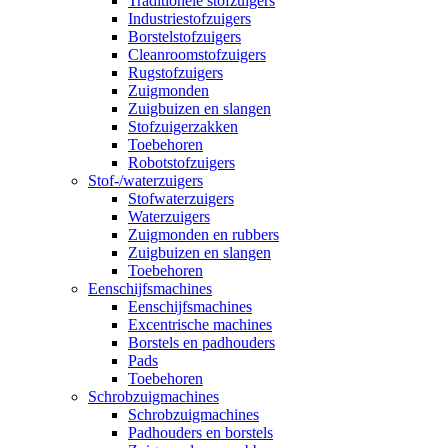
Traditionele stofzuigers
Industriestofzuigers
Borstelstofzuigers
Cleanroomstofzuigers
Rugstofzuigers
Zuigmonden
Zuigbuizen en slangen
Stofzuigerzakken
Toebehoren
Robotstofzuigers
Stof-/waterzuigers
Stofwaterzuigers
Waterzuigers
Zuigmonden en rubbers
Zuigbuizen en slangen
Toebehoren
Eenschijfsmachines
Eenschijfsmachines
Excentrische machines
Borstels en padhouders
Pads
Toebehoren
Schrobzuigmachines
Schrobzuigmachines
Padhouders en borstels