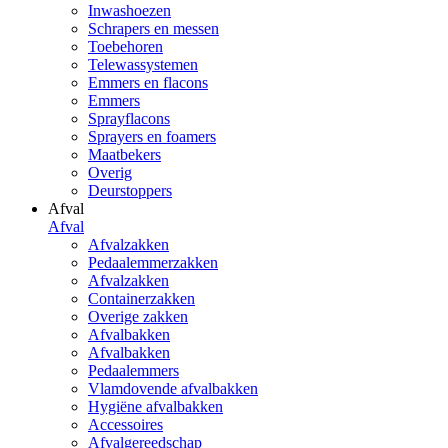
Inwashoezen
Schrapers en messen
Toebehoren
Telewassystemen
Emmers en flacons
Emmers
Sprayflacons
Sprayers en foamers
Maatbekers
Overig
Deurstoppers
Afval
Afval
Afvalzakken
Pedaalemmerzakken
Afvalzakken
Containerzakken
Overige zakken
Afvalbakken
Afvalbakken
Pedaalemmers
Vlamdovende afvalbakken
Hygiëne afvalbakken
Accessoires
Afvalgereedschap