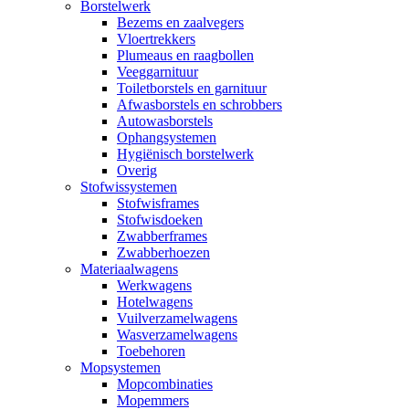
Borstelwerk
Bezems en zaalvegers
Vloertrekkers
Plumeaus en raagbollen
Veeggarnituur
Toiletborstels en garnituur
Afwasborstels en schrobbers
Autowasborstels
Ophangsystemen
Hygiënisch borstelwerk
Overig
Stofwissystemen
Stofwisframes
Stofwisdoeken
Zwabberframes
Zwabberhoezen
Materiaalwagens
Werkwagens
Hotelwagens
Vuilverzamelwagens
Wasverzamelwagens
Toebehoren
Mopsystemen
Mopcombinaties
Mopemmers