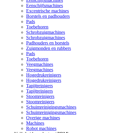
Eenschijfsmachines
Eenschijfsmachines
Excentrische machines
Borstels en padhouders
Pads
Toebehoren
Schrobzuigmachines
Schrobzuigmachines
Padhouders en borstels
Zuigmonden en rubbers
Pads
Toebehoren
Veegmachines
Veegmachines
Hogedrukreinigers
Hogedrukreinigers
Tapijtreinigers
Tapijtreinigers
Stoomreinigers
Stoomreinigers
Schuimreinigingsmachines
Schuimreinigingsmachines
Overige machines
Machines
Robot machines