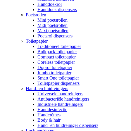
Handdoekrol
Handdoek dispensers
Poetsrollen
Mini poetsrollen
Midi poetsrollen
Maxi poetsrollen
Poetsrol dispensers
Toiletpapier
Traditioneel toiletpapier
Bulkpack toiletpapier
Compact toiletpapier
Coreless toiletpapier
Doprol toiletpapier
Jumbo toiletpapier
Smart One toiletpapier
Toiletpapier dispensers
Hand- en huidreinigers
Universele handreinigers
Antibacteriële handreinigers
Industriële handreinigers
Handdesinfectie
Handcrèmes
Body & hair
Hand- en huidreiniger dispensers
Luchtverfrissers