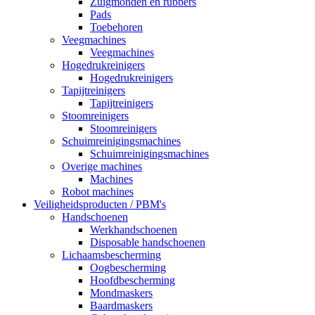
Zuigmonden en rubbers
Pads
Toebehoren
Veegmachines
Veegmachines
Hogedrukreinigers
Hogedrukreinigers
Tapijtreinigers
Tapijtreinigers
Stoomreinigers
Stoomreinigers
Schuimreinigingsmachines
Schuimreinigingsmachines
Overige machines
Machines
Robot machines
Veiligheidsproducten / PBM's
Handschoenen
Werkhandschoenen
Disposable handschoenen
Lichaamsbescherming
Oogbescherming
Hoofdbescherming
Mondmaskers
Baardmaskers