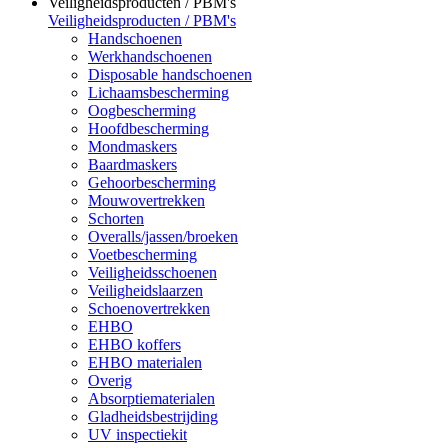
Veiligheidsproducten / PBM's
Veiligheidsproducten / PBM's
Handschoenen
Werkhandschoenen
Disposable handschoenen
Lichaamsbescherming
Oogbescherming
Hoofdbescherming
Mondmaskers
Baardmaskers
Gehoorbescherming
Mouwovertrekken
Schorten
Overalls/jassen/broeken
Voetbescherming
Veiligheidsschoenen
Veiligheidslaarzen
Schoenovertrekken
EHBO
EHBO koffers
EHBO materialen
Overig
Absorptiematerialen
Gladheidsbestrijding
UV inspectiekit