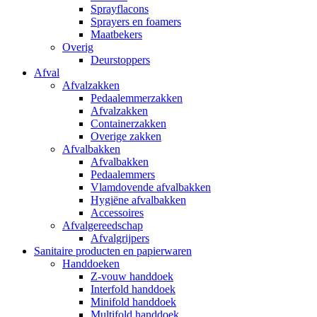
Sprayflacons
Sprayers en foamers
Maatbekers
Overig
Deurstoppers
Afval
Afvalzakken
Pedaalemmerzakken
Afvalzakken
Containerzakken
Overige zakken
Afvalbakken
Afvalbakken
Pedaalemmers
Vlamdovende afvalbakken
Hygiëne afvalbakken
Accessoires
Afvalgereedschap
Afvalgrijpers
Sanitaire producten en papierwaren
Handdoeken
Z-vouw handdoek
Interfold handdoek
Minifold handdoek
Multifold handdoek