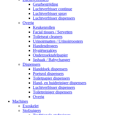
Geurbestrijding
Luchtverfrisser continue
Luchtverfrisser spray
Luchtverfrisser dispensers
Overig
Keukenrollen
Facial tissues / Servetten
Toiletseat cleaners
Urinoirmatten / Urinoirroosters
Handendrogers
Hygiënezakjes
Onderzoektafelpapier
Jashaak / Babychanger
Dispensers
Handdoek dispensers
Poetsrol dispensers
Toiletpapier dispensers
Hand- en huidreiniger dispensers
Luchtverfrisser dispensers
Toiletreiniger dispensers
Overig
Machines
Exoskelet
Stofzuigers