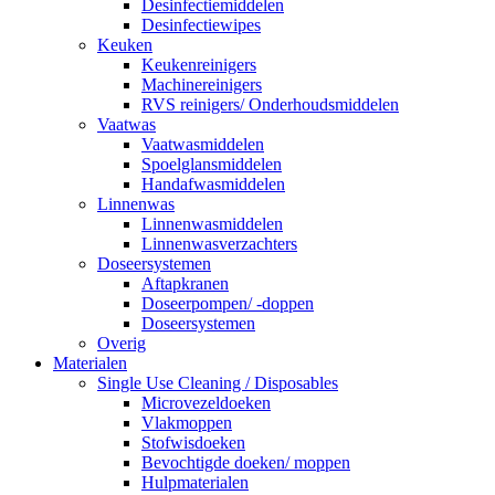
Desinfectiemiddelen
Desinfectiewipes
Keuken
Keukenreinigers
Machinereinigers
RVS reinigers/ Onderhoudsmiddelen
Vaatwas
Vaatwasmiddelen
Spoelglansmiddelen
Handafwasmiddelen
Linnenwas
Linnenwasmiddelen
Linnenwasverzachters
Doseersystemen
Aftapkranen
Doseerpompen/ -doppen
Doseersystemen
Overig
Materialen
Single Use Cleaning / Disposables
Microvezeldoeken
Vlakmoppen
Stofwisdoeken
Bevochtigde doeken/ moppen
Hulpmaterialen