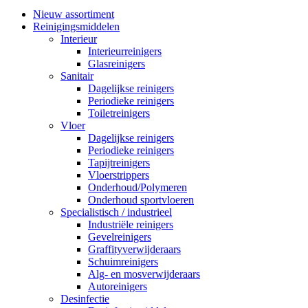
Nieuw assortiment
Reinigingsmiddelen
Interieur
Interieurreinigers
Glasreinigers
Sanitair
Dagelijkse reinigers
Periodieke reinigers
Toiletreinigers
Vloer
Dagelijkse reinigers
Periodieke reinigers
Tapijtreinigers
Vloerstrippers
Onderhoud/Polymeren
Onderhoud sportvloeren
Specialistisch / industrieel
Industriële reinigers
Gevelreinigers
Graffityverwijderaars
Schuimreinigers
Alg- en mosverwijderaars
Autoreinigers
Desinfectie