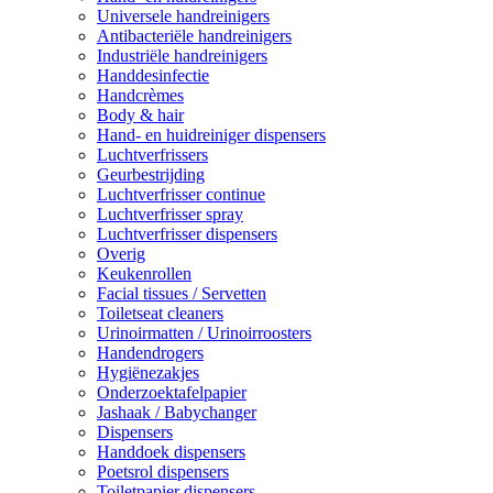
Universele handreinigers
Antibacteriële handreinigers
Industriële handreinigers
Handdesinfectie
Handcrèmes
Body & hair
Hand- en huidreiniger dispensers
Luchtverfrissers
Geurbestrijding
Luchtverfrisser continue
Luchtverfrisser spray
Luchtverfrisser dispensers
Overig
Keukenrollen
Facial tissues / Servetten
Toiletseat cleaners
Urinoirmatten / Urinoirroosters
Handendrogers
Hygiënezakjes
Onderzoektafelpapier
Jashaak / Babychanger
Dispensers
Handdoek dispensers
Poetsrol dispensers
Toiletpapier dispensers