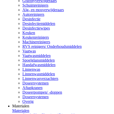
Graffityverwijderaars
Schuimreinigers
Alg- en mosverwijderaars
Autoreinigers
Desinfectie
Desinfectiemiddelen
Desinfectiewipes
Keuken
Keukenreinigers
Machinereinigers
RVS reinigers/ Onderhoudsmiddelen
Vaatwas
Vaatwasmiddelen
Spoelglansmiddelen
Handafwasmiddelen
Linnenwas
Linnenwasmiddelen
Linnenwasverzachters
Doseersystemen
Aftapkranen
Doseerpompen/ -doppen
Doseersystemen
Overig
Materialen
Materialen