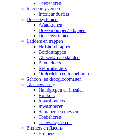
Toebehoren
Interieursystemen
Interieur dusters
Doseersystemen
Aftapkranen
Doseerpompen/ -doppen
Doseersystemen
Ladders en trappen
Huishoudtrappen
Bordestrappen
Glazenwassersladders
Puntladders
Reformladders
Onderdelen en toebehoren
Schoon- en droogloopmatten
Glasbewassing
Handgrepen en linealen
Rubbers
Inwashouders
Inwashoezen
Schrapers en messen
Toebehoren
Telewassystemen
Emmers en flacons
Emmers