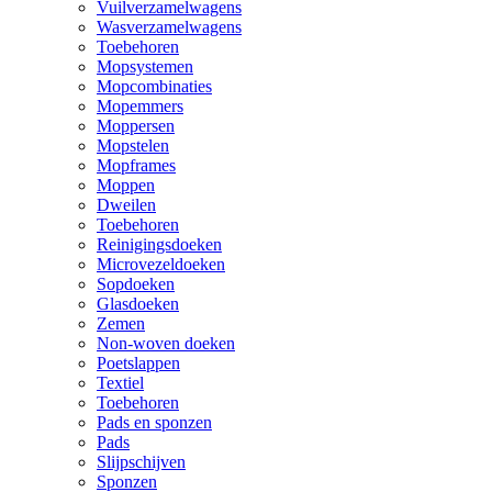
Vuilverzamelwagens
Wasverzamelwagens
Toebehoren
Mopsystemen
Mopcombinaties
Mopemmers
Moppersen
Mopstelen
Mopframes
Moppen
Dweilen
Toebehoren
Reinigingsdoeken
Microvezeldoeken
Sopdoeken
Glasdoeken
Zemen
Non-woven doeken
Poetslappen
Textiel
Toebehoren
Pads en sponzen
Pads
Slijpschijven
Sponzen