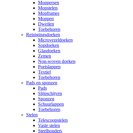
Moppersen
Mopstelen
Mopframes
Moppen
Dweilen
Toebehoren
Reinigingsdoeken
Microvezeldoeken
Sopdoeken
Glasdoeken
Zemen
Non-woven doeken
Poetslappen
Textiel
Toebehoren
Pads en sponzen
Pads
Slijpschijven
Sponzen
Schuurlappen
Toebehoren
Stelen
Telescoopstelen
Vaste stelen
Steelhouders