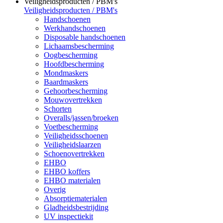
Veiligheidsproducten / PBM's
Veiligheidsproducten / PBM's
Handschoenen
Werkhandschoenen
Disposable handschoenen
Lichaamsbescherming
Oogbescherming
Hoofdbescherming
Mondmaskers
Baardmaskers
Gehoorbescherming
Mouwovertrekken
Schorten
Overalls/jassen/broeken
Voetbescherming
Veiligheidsschoenen
Veiligheidslaarzen
Schoenovertrekken
EHBO
EHBO koffers
EHBO materialen
Overig
Absorptiematerialen
Gladheidsbestrijding
UV inspectiekit