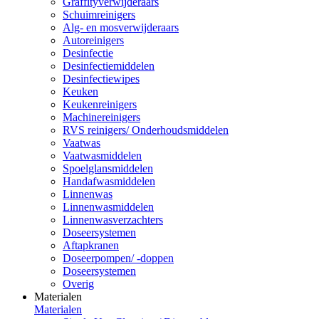
Graffityverwijderaars
Schuimreinigers
Alg- en mosverwijderaars
Autoreinigers
Desinfectie
Desinfectiemiddelen
Desinfectiewipes
Keuken
Keukenreinigers
Machinereinigers
RVS reinigers/ Onderhoudsmiddelen
Vaatwas
Vaatwasmiddelen
Spoelglansmiddelen
Handafwasmiddelen
Linnenwas
Linnenwasmiddelen
Linnenwasverzachters
Doseersystemen
Aftapkranen
Doseerpompen/ -doppen
Doseersystemen
Overig
Materialen
Materialen