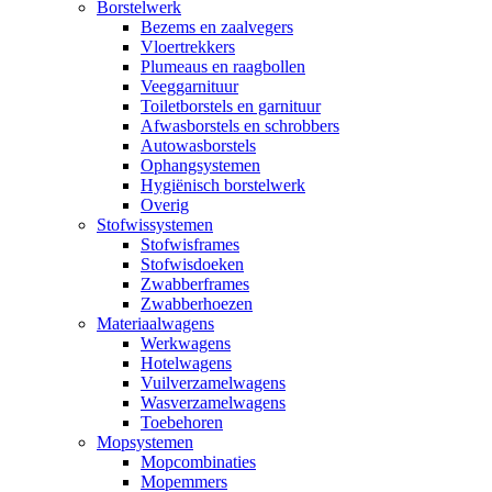
Borstelwerk
Bezems en zaalvegers
Vloertrekkers
Plumeaus en raagbollen
Veeggarnituur
Toiletborstels en garnituur
Afwasborstels en schrobbers
Autowasborstels
Ophangsystemen
Hygiënisch borstelwerk
Overig
Stofwissystemen
Stofwisframes
Stofwisdoeken
Zwabberframes
Zwabberhoezen
Materiaalwagens
Werkwagens
Hotelwagens
Vuilverzamelwagens
Wasverzamelwagens
Toebehoren
Mopsystemen
Mopcombinaties
Mopemmers