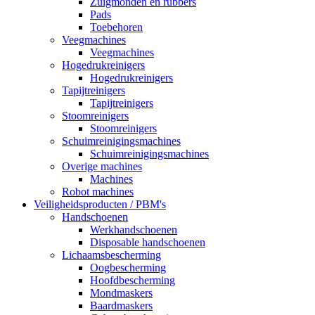
Zuigmonden en rubbers
Pads
Toebehoren
Veegmachines
Veegmachines
Hogedrukreinigers
Hogedrukreinigers
Tapijtreinigers
Tapijtreinigers
Stoomreinigers
Stoomreinigers
Schuimreinigingsmachines
Schuimreinigingsmachines
Overige machines
Machines
Robot machines
Veiligheidsproducten / PBM's
Handschoenen
Werkhandschoenen
Disposable handschoenen
Lichaamsbescherming
Oogbescherming
Hoofdbescherming
Mondmaskers
Baardmaskers