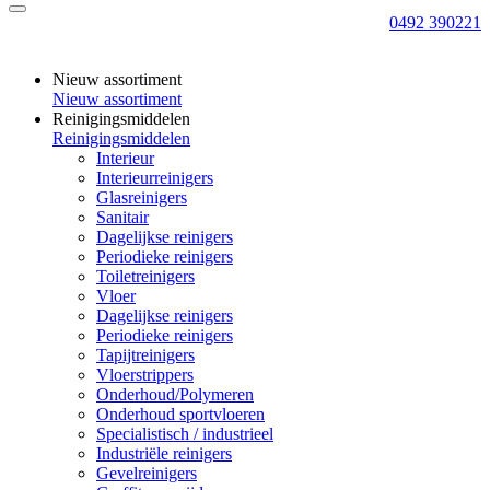
0492 390221
Nieuw assortiment
Nieuw assortiment
Reinigingsmiddelen
Reinigingsmiddelen
Interieur
Interieurreinigers
Glasreinigers
Sanitair
Dagelijkse reinigers
Periodieke reinigers
Toiletreinigers
Vloer
Dagelijkse reinigers
Periodieke reinigers
Tapijtreinigers
Vloerstrippers
Onderhoud/Polymeren
Onderhoud sportvloeren
Specialistisch / industrieel
Industriële reinigers
Gevelreinigers