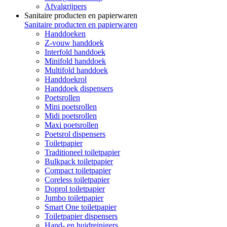
Afvalgrijpers
Sanitaire producten en papierwaren
Sanitaire producten en papierwaren
Handdoeken
Z-vouw handdoek
Interfold handdoek
Minifold handdoek
Multifold handdoek
Handdoekrol
Handdoek dispensers
Poetsrollen
Mini poetsrollen
Midi poetsrollen
Maxi poetsrollen
Poetsrol dispensers
Toiletpapier
Traditioneel toiletpapier
Bulkpack toiletpapier
Compact toiletpapier
Coreless toiletpapier
Doprol toiletpapier
Jumbo toiletpapier
Smart One toiletpapier
Toiletpapier dispensers
Hand- en huidreinigers