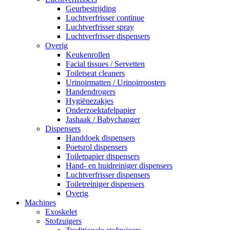
Geurbestrijding
Luchtverfrisser continue
Luchtverfrisser spray
Luchtverfrisser dispensers
Overig
Keukenrollen
Facial tissues / Servetten
Toiletseat cleaners
Urinoirmatten / Urinoirroosters
Handendrogers
Hygiënezakjes
Onderzoektafelpapier
Jashaak / Babychanger
Dispensers
Handdoek dispensers
Poetsrol dispensers
Toiletpapier dispensers
Hand- en huidreiniger dispensers
Luchtverfrisser dispensers
Toiletreiniger dispensers
Overig
Machines
Exoskelet
Stofzuigers