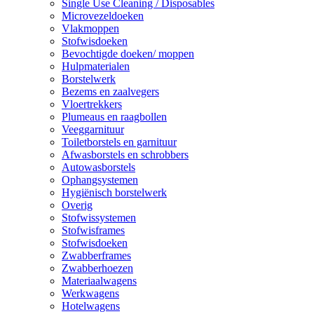
Single Use Cleaning / Disposables
Microvezeldoeken
Vlakmoppen
Stofwisdoeken
Bevochtigde doeken/ moppen
Hulpmaterialen
Borstelwerk
Bezems en zaalvegers
Vloertrekkers
Plumeaus en raagbollen
Veeggarnituur
Toiletborstels en garnituur
Afwasborstels en schrobbers
Autowasborstels
Ophangsystemen
Hygiënisch borstelwerk
Overig
Stofwissystemen
Stofwisframes
Stofwisdoeken
Zwabberframes
Zwabberhoezen
Materiaalwagens
Werkwagens
Hotelwagens