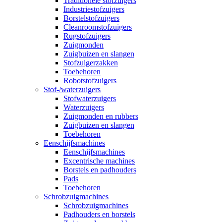
Traditionele stofzuigers
Industriestofzuigers
Borstelstofzuigers
Cleanroomstofzuigers
Rugstofzuigers
Zuigmonden
Zuigbuizen en slangen
Stofzuigerzakken
Toebehoren
Robotstofzuigers
Stof-/waterzuigers
Stofwaterzuigers
Waterzuigers
Zuigmonden en rubbers
Zuigbuizen en slangen
Toebehoren
Eenschijfsmachines
Eenschijfsmachines
Excentrische machines
Borstels en padhouders
Pads
Toebehoren
Schrobzuigmachines
Schrobzuigmachines
Padhouders en borstels