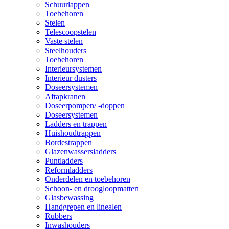
Schuurlappen
Toebehoren
Stelen
Telescoopstelen
Vaste stelen
Steelhouders
Toebehoren
Interieursystemen
Interieur dusters
Doseersystemen
Aftapkranen
Doseerpompen/ -doppen
Doseersystemen
Ladders en trappen
Huishoudtrappen
Bordestrappen
Glazenwassersladders
Puntladders
Reformladders
Onderdelen en toebehoren
Schoon- en droogloopmatten
Glasbewassing
Handgrepen en linealen
Rubbers
Inwashouders