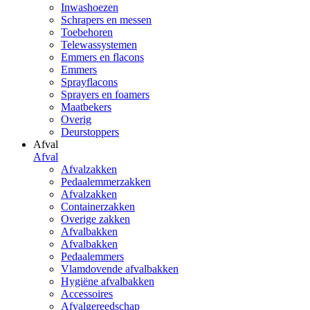
Inwashoezen
Schrapers en messen
Toebehoren
Telewassystemen
Emmers en flacons
Emmers
Sprayflacons
Sprayers en foamers
Maatbekers
Overig
Deurstoppers
Afval
Afval
Afvalzakken
Pedaalemmerzakken
Afvalzakken
Containerzakken
Overige zakken
Afvalbakken
Afvalbakken
Pedaalemmers
Vlamdovende afvalbakken
Hygiëne afvalbakken
Accessoires
Afvalgereedschap