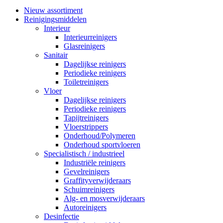
Nieuw assortiment
Reinigingsmiddelen
Interieur
Interieurreinigers
Glasreinigers
Sanitair
Dagelijkse reinigers
Periodieke reinigers
Toiletreinigers
Vloer
Dagelijkse reinigers
Periodieke reinigers
Tapijtreinigers
Vloerstrippers
Onderhoud/Polymeren
Onderhoud sportvloeren
Specialistisch / industrieel
Industriële reinigers
Gevelreinigers
Graffityverwijderaars
Schuimreinigers
Alg- en mosverwijderaars
Autoreinigers
Desinfectie