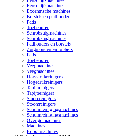
Eenschijfsmachines
Eenschijfsmachines
Excentrische machines
Borstels en padhouders
Pads
Toebehoren
Schrobzuigmachines
Schrobzuigmachines
Padhouders en borstels
Zuigmonden en rubbers
Pads
Toebehoren
Veegmachines
Veegmachines
Hogedrukreinigers
Hogedrukreinigers
Tapijtreinigers
Tapijtreinigers
Stoomreinigers
Stoomreinigers
Schuimreinigingsmachines
Schuimreinigingsmachines
Overige machines
Machines
Robot machines