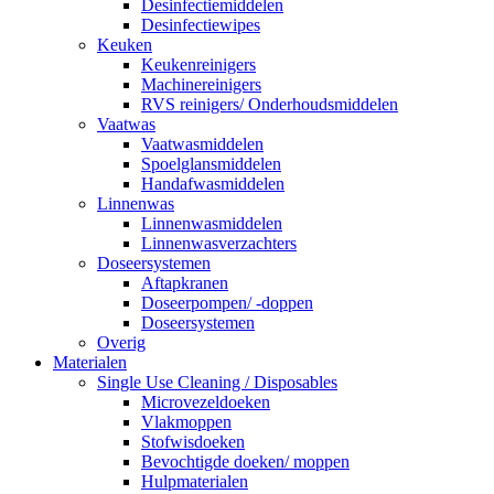
Desinfectiemiddelen
Desinfectiewipes
Keuken
Keukenreinigers
Machinereinigers
RVS reinigers/ Onderhoudsmiddelen
Vaatwas
Vaatwasmiddelen
Spoelglansmiddelen
Handafwasmiddelen
Linnenwas
Linnenwasmiddelen
Linnenwasverzachters
Doseersystemen
Aftapkranen
Doseerpompen/ -doppen
Doseersystemen
Overig
Materialen
Single Use Cleaning / Disposables
Microvezeldoeken
Vlakmoppen
Stofwisdoeken
Bevochtigde doeken/ moppen
Hulpmaterialen