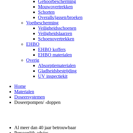
Gehoorbescherming
Mouwovertrekken
Schorten
Overalls/jassen/broeken
Voetbescherming
Veiligheidsschoenen
Veiligheidslaarzen
Schoenovertrekken
EHBO
EHBO koffers
EHBO materialen
Overig
Absorptiematerialen
Gladheidsbestrijding
UV inspectiekit
Home
Materialen
Doseersystemen
Doseerpompen/ -doppen
Waarom GROS?
Al meer dan 40 jaar betrouwbaar
Persoonlijk advies