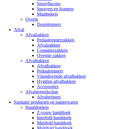
Sprayflacons
Sprayers en foamers
Maatbekers
Overig
Deurstoppers
Afval
Afvalzakken
Pedaalemmerzakken
Afvalzakken
Containerzakken
Overige zakken
Afvalbakken
Afvalbakken
Pedaalemmers
Vlamdovende afvalbakken
Hygiëne afvalbakken
Accessoires
Afvalgereedschap
Afvalgrijpers
Sanitaire producten en papierwaren
Handdoeken
Z-vouw handdoek
Interfold handdoek
Minifold handdoek
Multifold handdoek