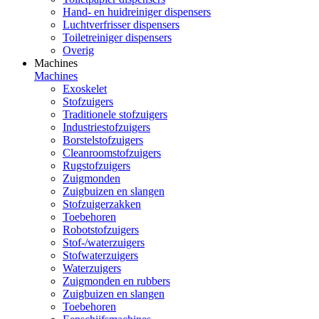
Hand- en huidreiniger dispensers
Luchtverfrisser dispensers
Toiletreiniger dispensers
Overig
Machines
Machines
Exoskelet
Stofzuigers
Traditionele stofzuigers
Industriestofzuigers
Borstelstofzuigers
Cleanroomstofzuigers
Rugstofzuigers
Zuigmonden
Zuigbuizen en slangen
Stofzuigerzakken
Toebehoren
Robotstofzuigers
Stof-/waterzuigers
Stofwaterzuigers
Waterzuigers
Zuigmonden en rubbers
Zuigbuizen en slangen
Toebehoren