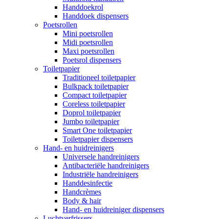
Handdoekrol
Handdoek dispensers
Poetsrollen
Mini poetsrollen
Midi poetsrollen
Maxi poetsrollen
Poetsrol dispensers
Toiletpapier
Traditioneel toiletpapier
Bulkpack toiletpapier
Compact toiletpapier
Coreless toiletpapier
Doprol toiletpapier
Jumbo toiletpapier
Smart One toiletpapier
Toiletpapier dispensers
Hand- en huidreinigers
Universele handreinigers
Antibacteriële handreinigers
Industriële handreinigers
Handdesinfectie
Handcrèmes
Body & hair
Hand- en huidreiniger dispensers
Luchtverfrissers