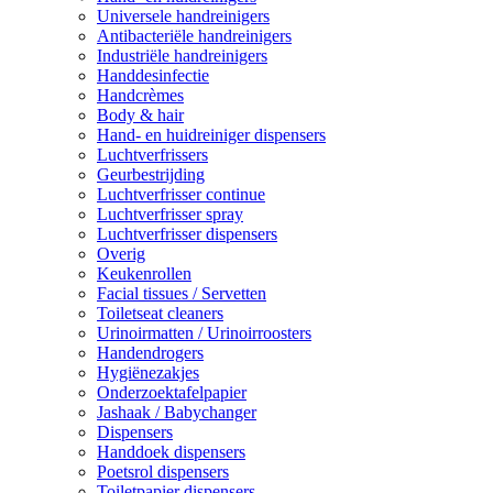
Universele handreinigers
Antibacteriële handreinigers
Industriële handreinigers
Handdesinfectie
Handcrèmes
Body & hair
Hand- en huidreiniger dispensers
Luchtverfrissers
Geurbestrijding
Luchtverfrisser continue
Luchtverfrisser spray
Luchtverfrisser dispensers
Overig
Keukenrollen
Facial tissues / Servetten
Toiletseat cleaners
Urinoirmatten / Urinoirroosters
Handendrogers
Hygiënezakjes
Onderzoektafelpapier
Jashaak / Babychanger
Dispensers
Handdoek dispensers
Poetsrol dispensers
Toiletpapier dispensers