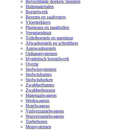
Bevochtigde doeken/ moppen
Hulpmaterialen
Borstelwerk
Bezems en zaalvegers
Vloertrekkers
Plumeaus en raagbollen
Veeggarnituur
Toiletborstels en garnituur
Afwasborstels en schrobbers
Autowasborstels
Ophangsystemen
Hygiënisch borstelwerk
Overig
Stofwissystemen
Stofwisframes
Stofwisdoeken
Zwabberframes
Zwabberhoezen
Materiaalwagens
Werkwagens
Hotelwagens
Vuilverzamelwagens
Wasverzamelwagens
Toebehoren
Mopsystemen