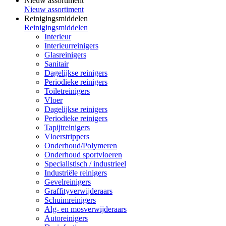
Nieuw assortiment
Nieuw assortiment
Reinigingsmiddelen
Reinigingsmiddelen
Interieur
Interieurreinigers
Glasreinigers
Sanitair
Dagelijkse reinigers
Periodieke reinigers
Toiletreinigers
Vloer
Dagelijkse reinigers
Periodieke reinigers
Tapijtreinigers
Vloerstrippers
Onderhoud/Polymeren
Onderhoud sportvloeren
Specialistisch / industrieel
Industriële reinigers
Gevelreinigers
Graffityverwijderaars
Schuimreinigers
Alg- en mosverwijderaars
Autoreinigers