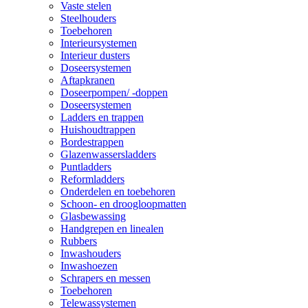
Vaste stelen
Steelhouders
Toebehoren
Interieursystemen
Interieur dusters
Doseersystemen
Aftapkranen
Doseerpompen/ -doppen
Doseersystemen
Ladders en trappen
Huishoudtrappen
Bordestrappen
Glazenwassersladders
Puntladders
Reformladders
Onderdelen en toebehoren
Schoon- en droogloopmatten
Glasbewassing
Handgrepen en linealen
Rubbers
Inwashouders
Inwashoezen
Schrapers en messen
Toebehoren
Telewassystemen