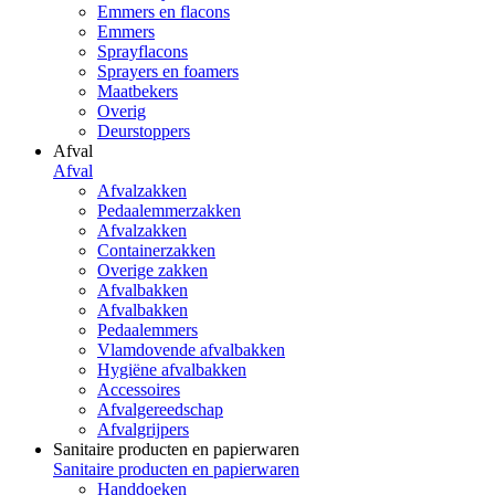
Emmers en flacons
Emmers
Sprayflacons
Sprayers en foamers
Maatbekers
Overig
Deurstoppers
Afval
Afval
Afvalzakken
Pedaalemmerzakken
Afvalzakken
Containerzakken
Overige zakken
Afvalbakken
Afvalbakken
Pedaalemmers
Vlamdovende afvalbakken
Hygiëne afvalbakken
Accessoires
Afvalgereedschap
Afvalgrijpers
Sanitaire producten en papierwaren
Sanitaire producten en papierwaren
Handdoeken