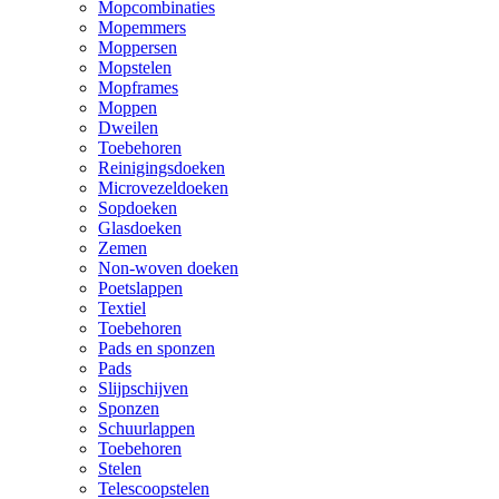
Mopcombinaties
Mopemmers
Moppersen
Mopstelen
Mopframes
Moppen
Dweilen
Toebehoren
Reinigingsdoeken
Microvezeldoeken
Sopdoeken
Glasdoeken
Zemen
Non-woven doeken
Poetslappen
Textiel
Toebehoren
Pads en sponzen
Pads
Slijpschijven
Sponzen
Schuurlappen
Toebehoren
Stelen
Telescoopstelen