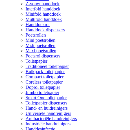
Z-vouw handdoek
Interfold handdoek
Minifold handdoek
Multifold handdoek
Handdoekrol
Handdoek dispensers
Poetsrollen
Mini poetsrollen
Midi poetsrollen
Maxi poetsrollen
Poetsrol dispensers
Toiletpapier
Traditioneel toiletpapier
Bulkpack toiletpapier
Compact toiletpapier
Coreless toiletpapier
Doprol toiletpapier
Jumbo toiletpapier
Smart One toiletpapier
Toiletpapier dispensers
Hand- en huidreinigers
Universele handreinigers
Antibacteriële handreinigers
Industriële handreinigers
Handdesinfectie