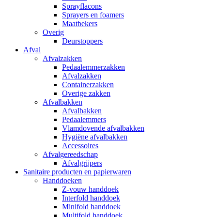
Sprayflacons
Sprayers en foamers
Maatbekers
Overig
Deurstoppers
Afval
Afvalzakken
Pedaalemmerzakken
Afvalzakken
Containerzakken
Overige zakken
Afvalbakken
Afvalbakken
Pedaalemmers
Vlamdovende afvalbakken
Hygiëne afvalbakken
Accessoires
Afvalgereedschap
Afvalgrijpers
Sanitaire producten en papierwaren
Handdoeken
Z-vouw handdoek
Interfold handdoek
Minifold handdoek
Multifold handdoek