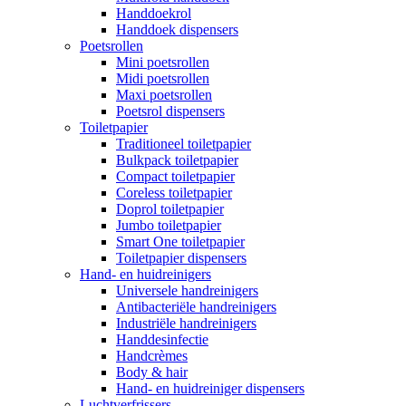
Handdoekrol
Handdoek dispensers
Poetsrollen
Mini poetsrollen
Midi poetsrollen
Maxi poetsrollen
Poetsrol dispensers
Toiletpapier
Traditioneel toiletpapier
Bulkpack toiletpapier
Compact toiletpapier
Coreless toiletpapier
Doprol toiletpapier
Jumbo toiletpapier
Smart One toiletpapier
Toiletpapier dispensers
Hand- en huidreinigers
Universele handreinigers
Antibacteriële handreinigers
Industriële handreinigers
Handdesinfectie
Handcrèmes
Body & hair
Hand- en huidreiniger dispensers
Luchtverfrissers