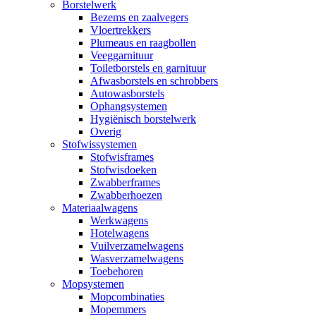
Borstelwerk
Bezems en zaalvegers
Vloertrekkers
Plumeaus en raagbollen
Veeggarnituur
Toiletborstels en garnituur
Afwasborstels en schrobbers
Autowasborstels
Ophangsystemen
Hygiënisch borstelwerk
Overig
Stofwissystemen
Stofwisframes
Stofwisdoeken
Zwabberframes
Zwabberhoezen
Materiaalwagens
Werkwagens
Hotelwagens
Vuilverzamelwagens
Wasverzamelwagens
Toebehoren
Mopsystemen
Mopcombinaties
Mopemmers