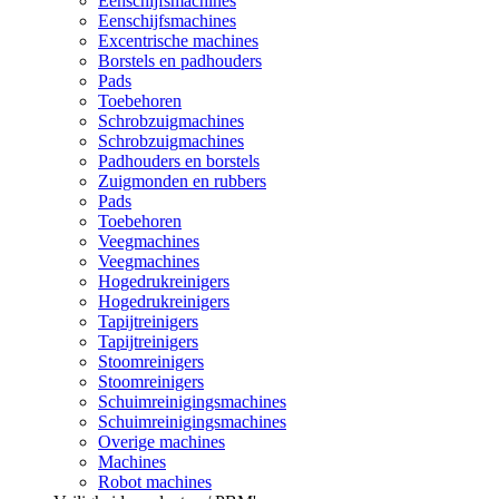
Eenschijfsmachines
Eenschijfsmachines
Excentrische machines
Borstels en padhouders
Pads
Toebehoren
Schrobzuigmachines
Schrobzuigmachines
Padhouders en borstels
Zuigmonden en rubbers
Pads
Toebehoren
Veegmachines
Veegmachines
Hogedrukreinigers
Hogedrukreinigers
Tapijtreinigers
Tapijtreinigers
Stoomreinigers
Stoomreinigers
Schuimreinigingsmachines
Schuimreinigingsmachines
Overige machines
Machines
Robot machines