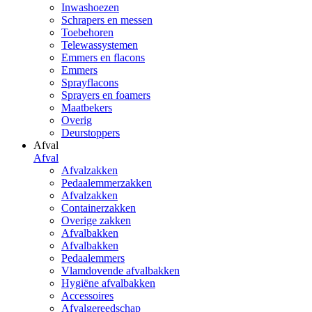
Inwashoezen
Schrapers en messen
Toebehoren
Telewassystemen
Emmers en flacons
Emmers
Sprayflacons
Sprayers en foamers
Maatbekers
Overig
Deurstoppers
Afval
Afval
Afvalzakken
Pedaalemmerzakken
Afvalzakken
Containerzakken
Overige zakken
Afvalbakken
Afvalbakken
Pedaalemmers
Vlamdovende afvalbakken
Hygiëne afvalbakken
Accessoires
Afvalgereedschap