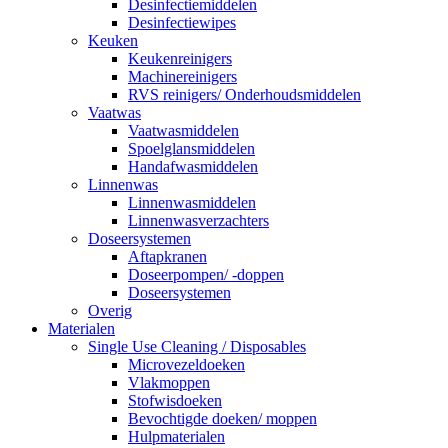
Desinfectiemiddelen
Desinfectiewipes
Keuken
Keukenreinigers
Machinereinigers
RVS reinigers/ Onderhoudsmiddelen
Vaatwas
Vaatwasmiddelen
Spoelglansmiddelen
Handafwasmiddelen
Linnenwas
Linnenwasmiddelen
Linnenwasverzachters
Doseersystemen
Aftapkranen
Doseerpompen/ -doppen
Doseersystemen
Overig
Materialen
Single Use Cleaning / Disposables
Microvezeldoeken
Vlakmoppen
Stofwisdoeken
Bevochtigde doeken/ moppen
Hulpmaterialen