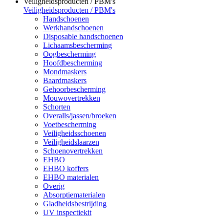
Veiligheidsproducten / PBM's
Veiligheidsproducten / PBM's
Handschoenen
Werkhandschoenen
Disposable handschoenen
Lichaamsbescherming
Oogbescherming
Hoofdbescherming
Mondmaskers
Baardmaskers
Gehoorbescherming
Mouwovertrekken
Schorten
Overalls/jassen/broeken
Voetbescherming
Veiligheidsschoenen
Veiligheidslaarzen
Schoenovertrekken
EHBO
EHBO koffers
EHBO materialen
Overig
Absorptiematerialen
Gladheidsbestrijding
UV inspectiekit