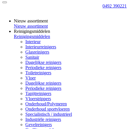
0492 390221
Nieuw assortiment
Nieuw assortiment
Reinigingsmiddelen
Reinigingsmiddelen
Interieur
Interieurreinigers
Glasreinigers
Sanitair
Dagelijkse reinigers
Periodieke reinigers
Toiletreinigers
Vloer
Dagelijkse reinigers
Periodieke reinigers
Tapijtreinigers
Vloerstrippers
Onderhoud/Polymeren
Onderhoud sportvloeren
Specialistisch / industrieel
Industriële reinigers
Gevelreinigers