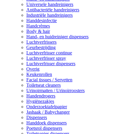
Universele handreinigers
Antibacteriële handreinigers
Industriële handreinigers
Handdesinfectie
Handcrèmes
Body & hair
Hand- en huidreiniger dispensers
Luchtverfrissers
Geurbestrijding
Luchtverfrisser continue
Luchtverfrisser spray
Luchtverfrisser dispensers
Overig
Keukenrollen
Facial tissues / Servetten
Toiletseat cleaners
Urinoirmatten / Urinoirroosters
Handendrogers
Hygiënezakjes
Onderzoektafelpapier
Jashaak / Babychanger
Dispensers
Handdoek dispensers
Poetsrol dispensers
Toiletpapier dispensers