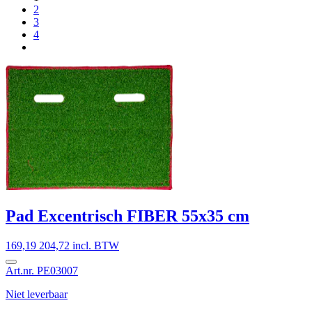
2
3
4
Pad Excentrisch FIBER 55x35 cm
169,19
204,72 incl. BTW
Art.nr. PE03007
Niet leverbaar