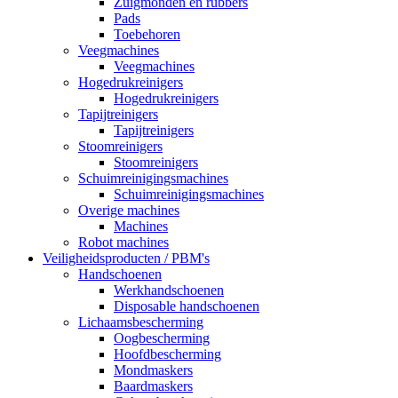
Zuigmonden en rubbers
Pads
Toebehoren
Veegmachines
Veegmachines
Hogedrukreinigers
Hogedrukreinigers
Tapijtreinigers
Tapijtreinigers
Stoomreinigers
Stoomreinigers
Schuimreinigingsmachines
Schuimreinigingsmachines
Overige machines
Machines
Robot machines
Veiligheidsproducten / PBM's
Handschoenen
Werkhandschoenen
Disposable handschoenen
Lichaamsbescherming
Oogbescherming
Hoofdbescherming
Mondmaskers
Baardmaskers