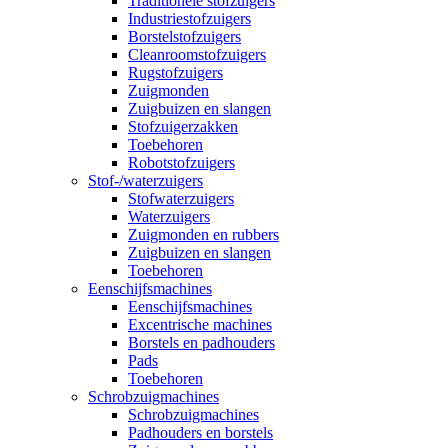
Traditionele stofzuigers
Industriestofzuigers
Borstelstofzuigers
Cleanroomstofzuigers
Rugstofzuigers
Zuigmonden
Zuigbuizen en slangen
Stofzuigerzakken
Toebehoren
Robotstofzuigers
Stof-/waterzuigers
Stofwaterzuigers
Waterzuigers
Zuigmonden en rubbers
Zuigbuizen en slangen
Toebehoren
Eenschijfsmachines
Eenschijfsmachines
Excentrische machines
Borstels en padhouders
Pads
Toebehoren
Schrobzuigmachines
Schrobzuigmachines
Padhouders en borstels