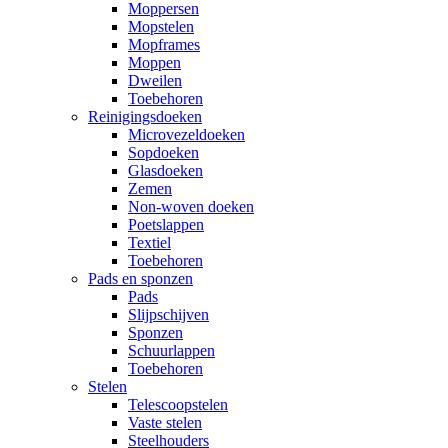
Moppersen
Mopstelen
Mopframes
Moppen
Dweilen
Toebehoren
Reinigingsdoeken
Microvezeldoeken
Sopdoeken
Glasdoeken
Zemen
Non-woven doeken
Poetslappen
Textiel
Toebehoren
Pads en sponzen
Pads
Slijpschijven
Sponzen
Schuurlappen
Toebehoren
Stelen
Telescoopstelen
Vaste stelen
Steelhouders