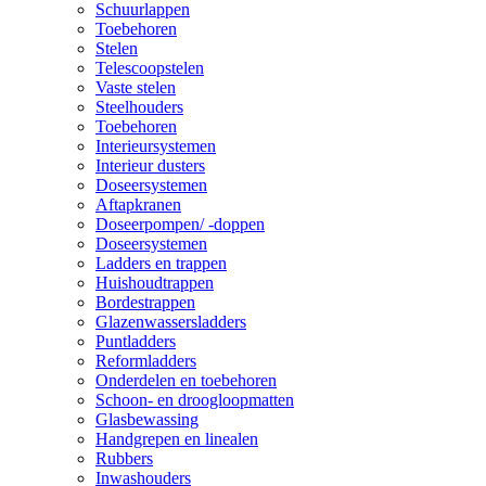
Schuurlappen
Toebehoren
Stelen
Telescoopstelen
Vaste stelen
Steelhouders
Toebehoren
Interieursystemen
Interieur dusters
Doseersystemen
Aftapkranen
Doseerpompen/ -doppen
Doseersystemen
Ladders en trappen
Huishoudtrappen
Bordestrappen
Glazenwassersladders
Puntladders
Reformladders
Onderdelen en toebehoren
Schoon- en droogloopmatten
Glasbewassing
Handgrepen en linealen
Rubbers
Inwashouders