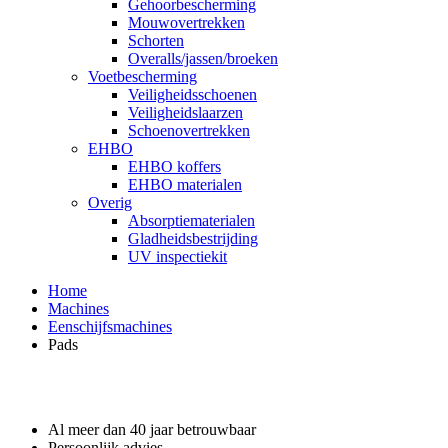
Gehoorbescherming
Mouwovertrekken
Schorten
Overalls/jassen/broeken
Voetbescherming
Veiligheidsschoenen
Veiligheidslaarzen
Schoenovertrekken
EHBO
EHBO koffers
EHBO materialen
Overig
Absorptiematerialen
Gladheidsbestrijding
UV inspectiekit
Home
Machines
Eenschijfsmachines
Pads
Waarom GROS?
Al meer dan 40 jaar betrouwbaar
Persoonlijk advies