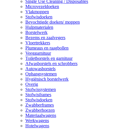
Single Use Cleaning / Disposables
Microvezeldoeken
Vlakmoppen
Stofwisdoeken
Bevochtigde doeken/ moppen
Hulpmaterialen
Borstelwerk
Bezems en zaalvegers
Vloertrekkers
Plumeaus en raagbollen
Veeggarnituur
Toiletborstels en garnituur
Afwasborstels en schrobbers
Autowasborstels
Ophangsystemen
Hygiënisch borstelwerk
Overig
Stofwissystemen
Stofwisframes
Stofwisdoeken
Zwabberframes
Zwabberhoezen
Materiaalwagens
Werkwagens
Hotelwagens