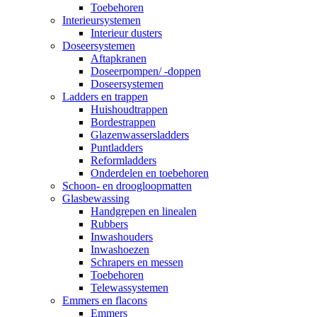
Toebehoren
Interieursystemen
Interieur dusters
Doseersystemen
Aftapkranen
Doseerpompen/ -doppen
Doseersystemen
Ladders en trappen
Huishoudtrappen
Bordestrappen
Glazenwassersladders
Puntladders
Reformladders
Onderdelen en toebehoren
Schoon- en droogloopmatten
Glasbewassing
Handgrepen en linealen
Rubbers
Inwashouders
Inwashoezen
Schrapers en messen
Toebehoren
Telewassystemen
Emmers en flacons
Emmers