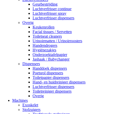
Geurbestrijding
Luchtverfrisser continue
Luchtverfrisser spray
Luchtverfrisser dispensers
Overig
Keukenrollen
Facial tissues / Servetten
Toiletseat cleaners
Urinoirmatten / Urinoirroosters
Handendrogers
Hygiënezakjes
Onderzoektafelpapier
Jashaak / Babychanger
Dispensers
Handdoek dispensers
Poetsrol dispensers
Toiletpapier dispensers
Hand- en huidreiniger dispensers
Luchtverfrisser dispensers
Toiletreiniger dispensers
Overig
Machines
Exoskelet
Stofzuigers