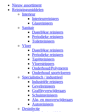
Nieuw assortiment
Reinigingsmiddelen
Interieur
Interieurreinigers
Glasreinigers
Sanitair
Dagelijkse reinigers
Periodieke reinigers
Toiletreinigers
Vloer
Dagelijkse reinigers
Periodieke reinigers
Tapijtreinigers
Vloerstrippers
Onderhoud/Polymeren
Onderhoud sportvloeren
Specialistisch / industrieel
Industriële reinigers
Gevelreinigers
Graffityverwijderaars
Schuimreinigers
Alg- en mosverwijderaars
Autoreinigers
Desinfectie