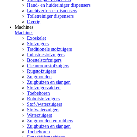
Hand- en huidreiniger dispensers
Luchtverfrisser dispensers
Toiletreiniger dispensers
Overig
Machines
Machines
Exoskelet
Stofzuigers
Traditionele stofzuigers
Industriestofzuigers
Borstelstofzuigers
Cleanroomstofzuigers
Rugstofzuigers
Zuigmonden
Zuigbuizen en slangen
Stofzuigerzakken
Toebehoren
Robotstofzuigers
Stof-/waterzuigers
Stofwaterzuigers
Waterzuigers
Zuigmonden en rubbers
Zuigbuizen en slangen
Toebehoren