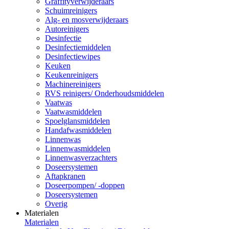
Graffityverwijderaars
Schuimreinigers
Alg- en mosverwijderaars
Autoreinigers
Desinfectie
Desinfectiemiddelen
Desinfectiewipes
Keuken
Keukenreinigers
Machinereinigers
RVS reinigers/ Onderhoudsmiddelen
Vaatwas
Vaatwasmiddelen
Spoelglansmiddelen
Handafwasmiddelen
Linnenwas
Linnenwasmiddelen
Linnenwasverzachters
Doseersystemen
Aftapkranen
Doseerpompen/ -doppen
Doseersystemen
Overig
Materialen
Materialen