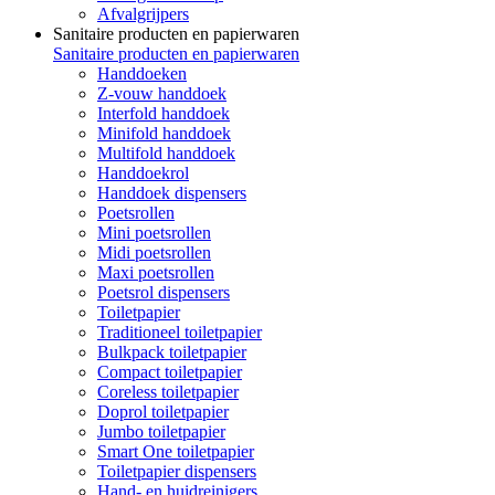
Afvalgrijpers
Sanitaire producten en papierwaren
Sanitaire producten en papierwaren
Handdoeken
Z-vouw handdoek
Interfold handdoek
Minifold handdoek
Multifold handdoek
Handdoekrol
Handdoek dispensers
Poetsrollen
Mini poetsrollen
Midi poetsrollen
Maxi poetsrollen
Poetsrol dispensers
Toiletpapier
Traditioneel toiletpapier
Bulkpack toiletpapier
Compact toiletpapier
Coreless toiletpapier
Doprol toiletpapier
Jumbo toiletpapier
Smart One toiletpapier
Toiletpapier dispensers
Hand- en huidreinigers