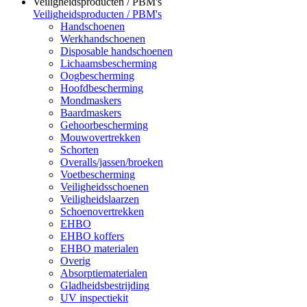
Veiligheidsproducten / PBM's
Veiligheidsproducten / PBM's
Handschoenen
Werkhandschoenen
Disposable handschoenen
Lichaamsbescherming
Oogbescherming
Hoofdbescherming
Mondmaskers
Baardmaskers
Gehoorbescherming
Mouwovertrekken
Schorten
Overalls/jassen/broeken
Voetbescherming
Veiligheidsschoenen
Veiligheidslaarzen
Schoenovertrekken
EHBO
EHBO koffers
EHBO materialen
Overig
Absorptiematerialen
Gladheidsbestrijding
UV inspectiekit