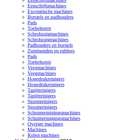
Eenschijfsmachines
Eenschijfsmachines
Excentrische machines
Borstels en padhouders
Pads
Toebehoren
Schrobzuigmachines
Schrobzuigmachines
Padhouders en borstels
Zuigmonden en rubbers
Pads
Toebehoren
Veegmachines
Veegmachines
Hogedrukreinigers
Hogedrukreinigers
Tapijtreinigers
Tapijtreinigers
Stoomreinigers
Stoomreinigers
Schuimreinigingsmachines
Schuimreinigingsmachines
Overige machines
Machines
Robot machines