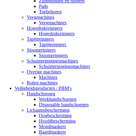
Zuigmonden en rubbers
Pads
Toebehoren
Veegmachines
Veegmachines
Hogedrukreinigers
Hogedrukreinigers
Tapijtreinigers
Tapijtreinigers
Stoomreinigers
Stoomreinigers
Schuimreinigingsmachines
Schuimreinigingsmachines
Overige machines
Machines
Robot machines
Veiligheidsproducten / PBM's
Handschoenen
Werkhandschoenen
Disposable handschoenen
Lichaamsbescherming
Oogbescherming
Hoofdbescherming
Mondmaskers
Baardmaskers