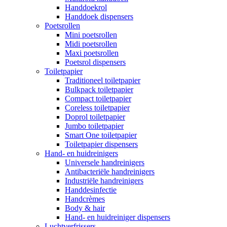
Handdoekrol
Handdoek dispensers
Poetsrollen
Mini poetsrollen
Midi poetsrollen
Maxi poetsrollen
Poetsrol dispensers
Toiletpapier
Traditioneel toiletpapier
Bulkpack toiletpapier
Compact toiletpapier
Coreless toiletpapier
Doprol toiletpapier
Jumbo toiletpapier
Smart One toiletpapier
Toiletpapier dispensers
Hand- en huidreinigers
Universele handreinigers
Antibacteriële handreinigers
Industriële handreinigers
Handdesinfectie
Handcrèmes
Body & hair
Hand- en huidreiniger dispensers
Luchtverfrissers