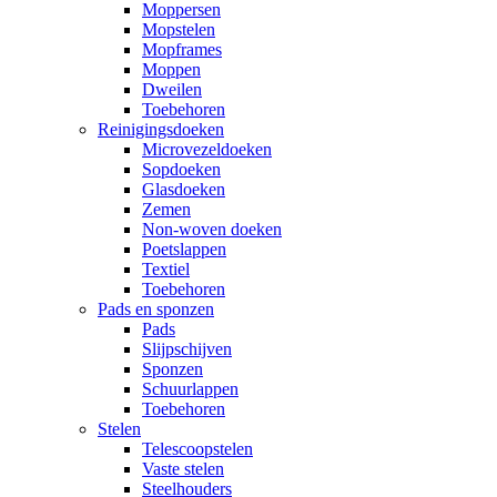
Moppersen
Mopstelen
Mopframes
Moppen
Dweilen
Toebehoren
Reinigingsdoeken
Microvezeldoeken
Sopdoeken
Glasdoeken
Zemen
Non-woven doeken
Poetslappen
Textiel
Toebehoren
Pads en sponzen
Pads
Slijpschijven
Sponzen
Schuurlappen
Toebehoren
Stelen
Telescoopstelen
Vaste stelen
Steelhouders