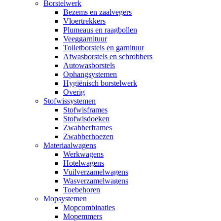
Borstelwerk
Bezems en zaalvegers
Vloertrekkers
Plumeaus en raagbollen
Veeggarnituur
Toiletborstels en garnituur
Afwasborstels en schrobbers
Autowasborstels
Ophangsystemen
Hygiënisch borstelwerk
Overig
Stofwissystemen
Stofwisframes
Stofwisdoeken
Zwabberframes
Zwabberhoezen
Materiaalwagens
Werkwagens
Hotelwagens
Vuilverzamelwagens
Wasverzamelwagens
Toebehoren
Mopsystemen
Mopcombinaties
Mopemmers