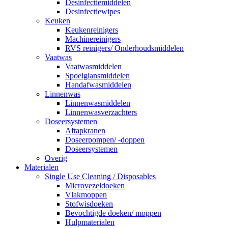
Desinfectiemiddelen
Desinfectiewipes
Keuken
Keukenreinigers
Machinereinigers
RVS reinigers/ Onderhoudsmiddelen
Vaatwas
Vaatwasmiddelen
Spoelglansmiddelen
Handafwasmiddelen
Linnenwas
Linnenwasmiddelen
Linnenwasverzachters
Doseersystemen
Aftapkranen
Doseerpompen/ -doppen
Doseersystemen
Overig
Materialen
Single Use Cleaning / Disposables
Microvezeldoeken
Vlakmoppen
Stofwisdoeken
Bevochtigde doeken/ moppen
Hulpmaterialen