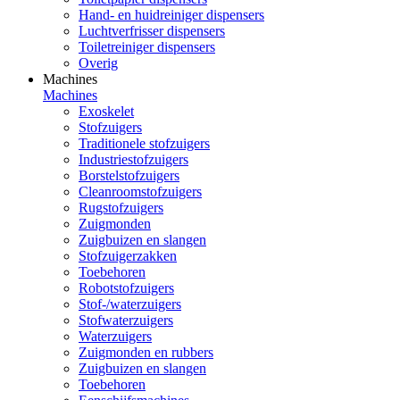
Hand- en huidreiniger dispensers
Luchtverfrisser dispensers
Toiletreiniger dispensers
Overig
Machines
Machines
Exoskelet
Stofzuigers
Traditionele stofzuigers
Industriestofzuigers
Borstelstofzuigers
Cleanroomstofzuigers
Rugstofzuigers
Zuigmonden
Zuigbuizen en slangen
Stofzuigerzakken
Toebehoren
Robotstofzuigers
Stof-/waterzuigers
Stofwaterzuigers
Waterzuigers
Zuigmonden en rubbers
Zuigbuizen en slangen
Toebehoren