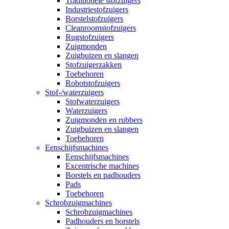
Traditionele stofzuigers
Industriestofzuigers
Borstelstofzuigers
Cleanroomstofzuigers
Rugstofzuigers
Zuigmonden
Zuigbuizen en slangen
Stofzuigerzakken
Toebehoren
Robotstofzuigers
Stof-/waterzuigers
Stofwaterzuigers
Waterzuigers
Zuigmonden en rubbers
Zuigbuizen en slangen
Toebehoren
Eenschijfsmachines
Eenschijfsmachines
Excentrische machines
Borstels en padhouders
Pads
Toebehoren
Schrobzuigmachines
Schrobzuigmachines
Padhouders en borstels