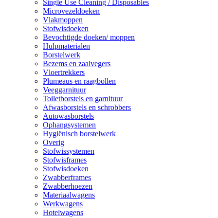
Single Use Cleaning / Disposables
Microvezeldoeken
Vlakmoppen
Stofwisdoeken
Bevochtigde doeken/ moppen
Hulpmaterialen
Borstelwerk
Bezems en zaalvegers
Vloertrekkers
Plumeaus en raagbollen
Veeggarnituur
Toiletborstels en garnituur
Afwasborstels en schrobbers
Autowasborstels
Ophangsystemen
Hygiënisch borstelwerk
Overig
Stofwissystemen
Stofwisframes
Stofwisdoeken
Zwabberframes
Zwabberhoezen
Materiaalwagens
Werkwagens
Hotelwagens