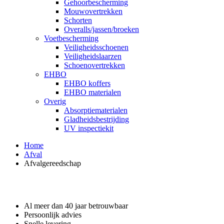
Gehoorbescherming
Mouwovertrekken
Schorten
Overalls/jassen/broeken
Voetbescherming
Veiligheidsschoenen
Veiligheidslaarzen
Schoenovertrekken
EHBO
EHBO koffers
EHBO materialen
Overig
Absorptiematerialen
Gladheidsbestrijding
UV inspectiekit
Home
Afval
Afvalgereedschap
Waarom GROS?
Al meer dan 40 jaar betrouwbaar
Persoonlijk advies
Snelle levering