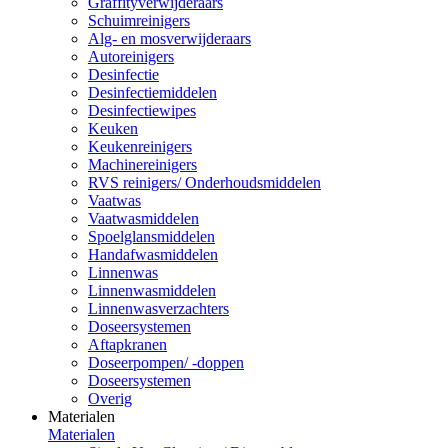
Graffityverwijderaars
Schuimreinigers
Alg- en mosverwijderaars
Autoreinigers
Desinfectie
Desinfectiemiddelen
Desinfectiewipes
Keuken
Keukenreinigers
Machinereinigers
RVS reinigers/ Onderhoudsmiddelen
Vaatwas
Vaatwasmiddelen
Spoelglansmiddelen
Handafwasmiddelen
Linnenwas
Linnenwasmiddelen
Linnenwasverzachters
Doseersystemen
Aftapkranen
Doseerpompen/ -doppen
Doseersystemen
Overig
Materialen
Materialen