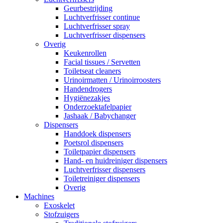
Geurbestrijding
Luchtverfrisser continue
Luchtverfrisser spray
Luchtverfrisser dispensers
Overig
Keukenrollen
Facial tissues / Servetten
Toiletseat cleaners
Urinoirmatten / Urinoirroosters
Handendrogers
Hygiënezakjes
Onderzoektafelpapier
Jashaak / Babychanger
Dispensers
Handdoek dispensers
Poetsrol dispensers
Toiletpapier dispensers
Hand- en huidreiniger dispensers
Luchtverfrisser dispensers
Toiletreiniger dispensers
Overig
Machines
Exoskelet
Stofzuigers