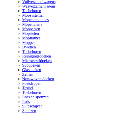
Vuilverzamelwagens
Wasverzamelwagens
Toebehoren
Mopsystemen
Mopcombinaties
Mopemmers
Moppersen
Mopstelen
Mopframes
Moppen
Dweilen
Toebehoren
Reinigingsdoeken
Microvezeldoeken
Sopdoeken
Glasdoeken
Zemen
Non-woven doeken
Poetslappen
Textiel
Toebehoren
Pads en sponzen
Pads
Slijpschijven
Sponzen