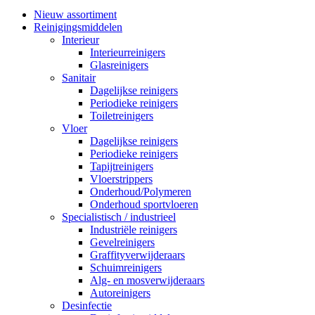
Nieuw assortiment
Reinigingsmiddelen
Interieur
Interieurreinigers
Glasreinigers
Sanitair
Dagelijkse reinigers
Periodieke reinigers
Toiletreinigers
Vloer
Dagelijkse reinigers
Periodieke reinigers
Tapijtreinigers
Vloerstrippers
Onderhoud/Polymeren
Onderhoud sportvloeren
Specialistisch / industrieel
Industriële reinigers
Gevelreinigers
Graffityverwijderaars
Schuimreinigers
Alg- en mosverwijderaars
Autoreinigers
Desinfectie