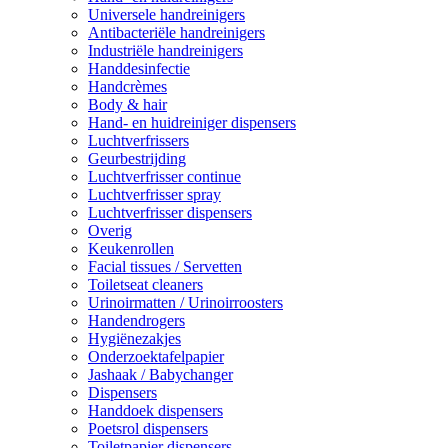
Universele handreinigers
Antibacteriële handreinigers
Industriële handreinigers
Handdesinfectie
Handcrèmes
Body & hair
Hand- en huidreiniger dispensers
Luchtverfrissers
Geurbestrijding
Luchtverfrisser continue
Luchtverfrisser spray
Luchtverfrisser dispensers
Overig
Keukenrollen
Facial tissues / Servetten
Toiletseat cleaners
Urinoirmatten / Urinoirroosters
Handendrogers
Hygiënezakjes
Onderzoektafelpapier
Jashaak / Babychanger
Dispensers
Handdoek dispensers
Poetsrol dispensers
Toiletpapier dispensers