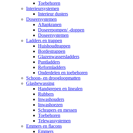
Toebehoren
Interieursystemen
Interieur dusters
Doseersystemen
Aftapkranen
Doseerpompen/ -doppen
Doseersystemen
Ladders en trappen
Huishoudtrappen
Bordestrappen
Glazenwassersladders
Puntladders
Reformladders
Onderdelen en toebehoren
Schoon- en droogloopmatten
Glasbewassing
Handgrepen en linealen
Rubbers
Inwashouders
Inwashoezen
Schrapers en messen
Toebehoren
Telewassystemen
Emmers en flacons
Emmers