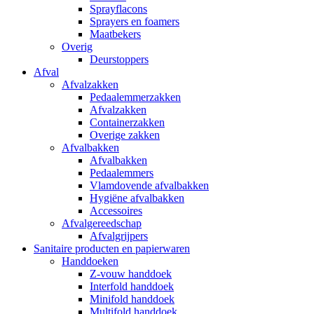
Sprayflacons
Sprayers en foamers
Maatbekers
Overig
Deurstoppers
Afval
Afvalzakken
Pedaalemmerzakken
Afvalzakken
Containerzakken
Overige zakken
Afvalbakken
Afvalbakken
Pedaalemmers
Vlamdovende afvalbakken
Hygiëne afvalbakken
Accessoires
Afvalgereedschap
Afvalgrijpers
Sanitaire producten en papierwaren
Handdoeken
Z-vouw handdoek
Interfold handdoek
Minifold handdoek
Multifold handdoek