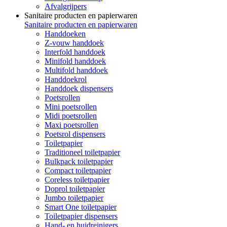
Afvalgrijpers
Sanitaire producten en papierwaren
Sanitaire producten en papierwaren
Handdoeken
Z-vouw handdoek
Interfold handdoek
Minifold handdoek
Multifold handdoek
Handdoekrol
Handdoek dispensers
Poetsrollen
Mini poetsrollen
Midi poetsrollen
Maxi poetsrollen
Poetsrol dispensers
Toiletpapier
Traditioneel toiletpapier
Bulkpack toiletpapier
Compact toiletpapier
Coreless toiletpapier
Doprol toiletpapier
Jumbo toiletpapier
Smart One toiletpapier
Toiletpapier dispensers
Hand- en huidreinigers