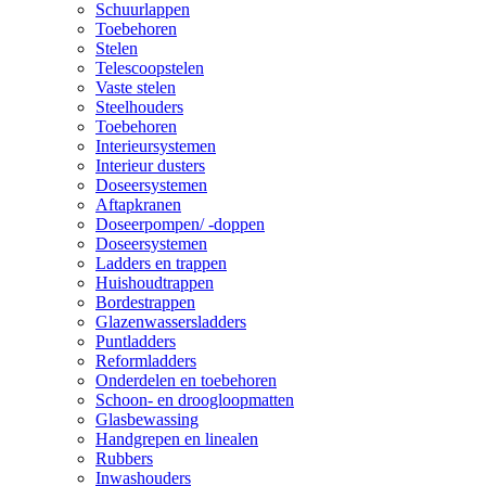
Schuurlappen
Toebehoren
Stelen
Telescoopstelen
Vaste stelen
Steelhouders
Toebehoren
Interieursystemen
Interieur dusters
Doseersystemen
Aftapkranen
Doseerpompen/ -doppen
Doseersystemen
Ladders en trappen
Huishoudtrappen
Bordestrappen
Glazenwassersladders
Puntladders
Reformladders
Onderdelen en toebehoren
Schoon- en droogloopmatten
Glasbewassing
Handgrepen en linealen
Rubbers
Inwashouders