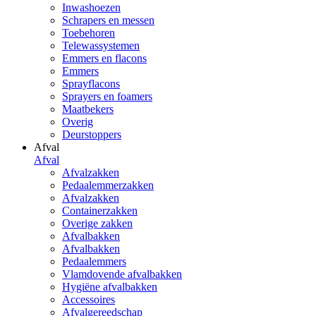
Inwashoezen
Schrapers en messen
Toebehoren
Telewassystemen
Emmers en flacons
Emmers
Sprayflacons
Sprayers en foamers
Maatbekers
Overig
Deurstoppers
Afval
Afval
Afvalzakken
Pedaalemmerzakken
Afvalzakken
Containerzakken
Overige zakken
Afvalbakken
Afvalbakken
Pedaalemmers
Vlamdovende afvalbakken
Hygiëne afvalbakken
Accessoires
Afvalgereedschap