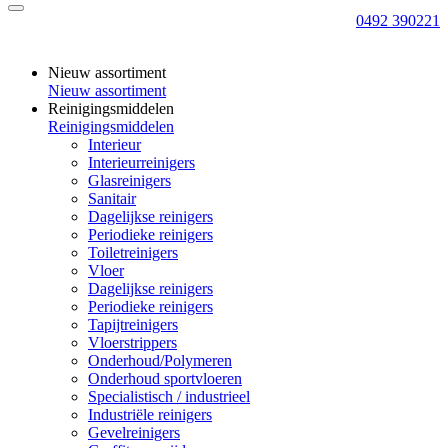
0492 390221
Nieuw assortiment
Nieuw assortiment
Reinigingsmiddelen
Reinigingsmiddelen
Interieur
Interieurreinigers
Glasreinigers
Sanitair
Dagelijkse reinigers
Periodieke reinigers
Toiletreinigers
Vloer
Dagelijkse reinigers
Periodieke reinigers
Tapijtreinigers
Vloerstrippers
Onderhoud/Polymeren
Onderhoud sportvloeren
Specialistisch / industrieel
Industriële reinigers
Gevelreinigers