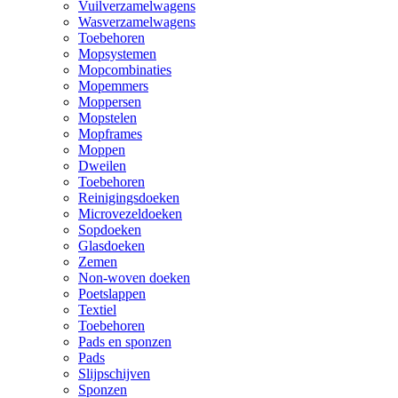
Vuilverzamelwagens
Wasverzamelwagens
Toebehoren
Mopsystemen
Mopcombinaties
Mopemmers
Moppersen
Mopstelen
Mopframes
Moppen
Dweilen
Toebehoren
Reinigingsdoeken
Microvezeldoeken
Sopdoeken
Glasdoeken
Zemen
Non-woven doeken
Poetslappen
Textiel
Toebehoren
Pads en sponzen
Pads
Slijpschijven
Sponzen