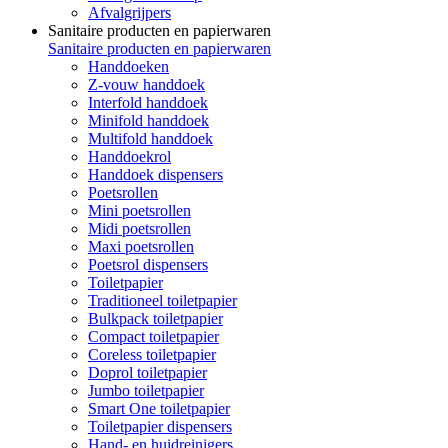
Afvalgrijpers
Sanitaire producten en papierwaren
Sanitaire producten en papierwaren
Handdoeken
Z-vouw handdoek
Interfold handdoek
Minifold handdoek
Multifold handdoek
Handdoekrol
Handdoek dispensers
Poetsrollen
Mini poetsrollen
Midi poetsrollen
Maxi poetsrollen
Poetsrol dispensers
Toiletpapier
Traditioneel toiletpapier
Bulkpack toiletpapier
Compact toiletpapier
Coreless toiletpapier
Doprol toiletpapier
Jumbo toiletpapier
Smart One toiletpapier
Toiletpapier dispensers
Hand- en huidreinigers