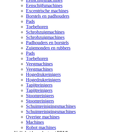
Eenschijfsmachines
Eenschijfsmachines
Excentrische machines
Borstels en padhouders
Pads
Toebehoren
Schrobzuigmachines
Schrobzuigmachines
Padhouders en borstels
Zuigmonden en rubbers
Pads
Toebehoren
Veegmachines
Veegmachines
Hogedrukreinigers
Hogedrukreinigers
Tapijtreinigers
Tapijtreinigers
Stoomreinigers
Stoomreinigers
Schuimreinigingsmachines
Schuimreinigingsmachines
Overige machines
Machines
Robot machines