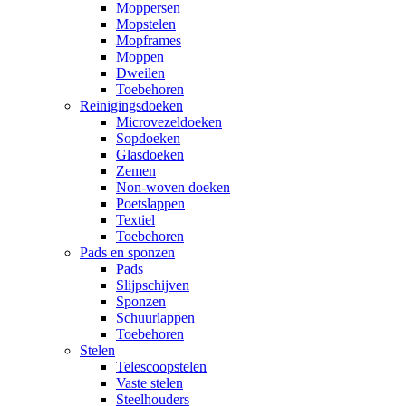
Moppersen
Mopstelen
Mopframes
Moppen
Dweilen
Toebehoren
Reinigingsdoeken
Microvezeldoeken
Sopdoeken
Glasdoeken
Zemen
Non-woven doeken
Poetslappen
Textiel
Toebehoren
Pads en sponzen
Pads
Slijpschijven
Sponzen
Schuurlappen
Toebehoren
Stelen
Telescoopstelen
Vaste stelen
Steelhouders