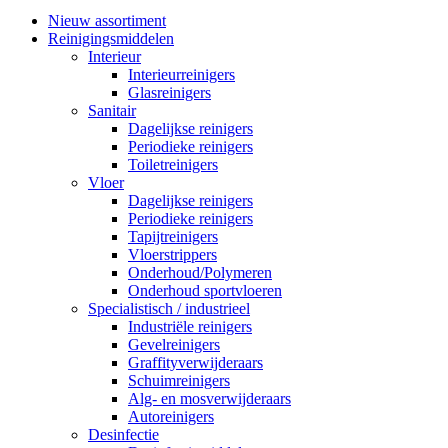
Nieuw assortiment
Reinigingsmiddelen
Interieur
Interieurreinigers
Glasreinigers
Sanitair
Dagelijkse reinigers
Periodieke reinigers
Toiletreinigers
Vloer
Dagelijkse reinigers
Periodieke reinigers
Tapijtreinigers
Vloerstrippers
Onderhoud/Polymeren
Onderhoud sportvloeren
Specialistisch / industrieel
Industriële reinigers
Gevelreinigers
Graffityverwijderaars
Schuimreinigers
Alg- en mosverwijderaars
Autoreinigers
Desinfectie