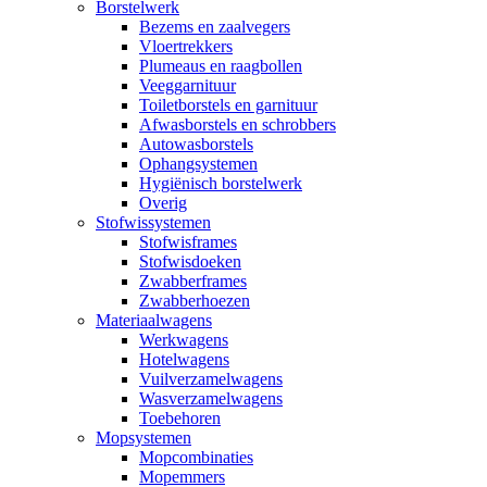
Borstelwerk
Bezems en zaalvegers
Vloertrekkers
Plumeaus en raagbollen
Veeggarnituur
Toiletborstels en garnituur
Afwasborstels en schrobbers
Autowasborstels
Ophangsystemen
Hygiënisch borstelwerk
Overig
Stofwissystemen
Stofwisframes
Stofwisdoeken
Zwabberframes
Zwabberhoezen
Materiaalwagens
Werkwagens
Hotelwagens
Vuilverzamelwagens
Wasverzamelwagens
Toebehoren
Mopsystemen
Mopcombinaties
Mopemmers