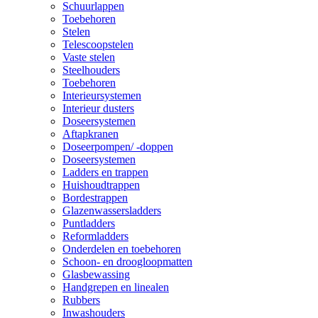
Schuurlappen
Toebehoren
Stelen
Telescoopstelen
Vaste stelen
Steelhouders
Toebehoren
Interieursystemen
Interieur dusters
Doseersystemen
Aftapkranen
Doseerpompen/ -doppen
Doseersystemen
Ladders en trappen
Huishoudtrappen
Bordestrappen
Glazenwassersladders
Puntladders
Reformladders
Onderdelen en toebehoren
Schoon- en droogloopmatten
Glasbewassing
Handgrepen en linealen
Rubbers
Inwashouders