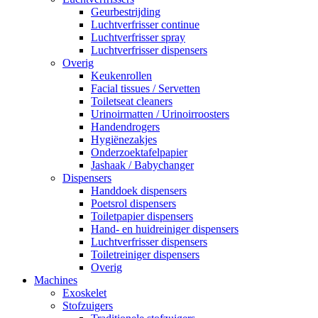
Geurbestrijding
Luchtverfrisser continue
Luchtverfrisser spray
Luchtverfrisser dispensers
Overig
Keukenrollen
Facial tissues / Servetten
Toiletseat cleaners
Urinoirmatten / Urinoirroosters
Handendrogers
Hygiënezakjes
Onderzoektafelpapier
Jashaak / Babychanger
Dispensers
Handdoek dispensers
Poetsrol dispensers
Toiletpapier dispensers
Hand- en huidreiniger dispensers
Luchtverfrisser dispensers
Toiletreiniger dispensers
Overig
Machines
Exoskelet
Stofzuigers