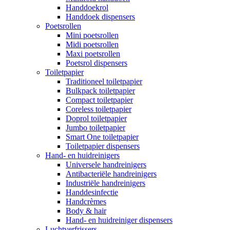
Handdoekrol
Handdoek dispensers
Poetsrollen
Mini poetsrollen
Midi poetsrollen
Maxi poetsrollen
Poetsrol dispensers
Toiletpapier
Traditioneel toiletpapier
Bulkpack toiletpapier
Compact toiletpapier
Coreless toiletpapier
Doprol toiletpapier
Jumbo toiletpapier
Smart One toiletpapier
Toiletpapier dispensers
Hand- en huidreinigers
Universele handreinigers
Antibacteriële handreinigers
Industriële handreinigers
Handdesinfectie
Handcrèmes
Body & hair
Hand- en huidreiniger dispensers
Luchtverfrissers