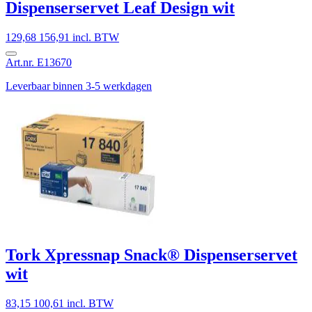
Dispenserservet Leaf Design wit
129,68
156,91 incl. BTW
Art.nr. E13670
Leverbaar binnen 3-5 werkdagen
Tork Xpressnap Snack® Dispenserservet
wit
83,15
100,61 incl. BTW