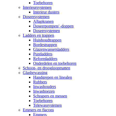
Toebehoren
Interieursystemen
Interieur dusters
Doseersystemen
Aftapkranen
Doseerpompen/ -doppen
Doseersystemen
Ladders en trappen
Huishoudtrappen
Bordestrappen
Glazenwassersladders
Puntladders
Reformladders
Onderdelen en toebehoren
Schoon- en droogloopmatten
Glasbewassing
Handgrepen en linealen
Rubbers
Inwashouders
Inwashoezen
Schrapers en messen
Toebehoren
Telewassystemen
Emmers en flacons
Emmers