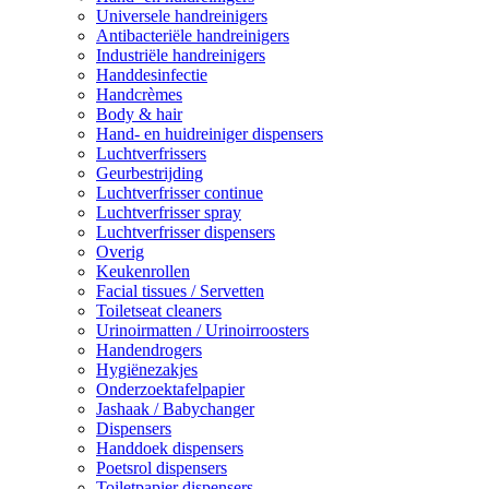
Universele handreinigers
Antibacteriële handreinigers
Industriële handreinigers
Handdesinfectie
Handcrèmes
Body & hair
Hand- en huidreiniger dispensers
Luchtverfrissers
Geurbestrijding
Luchtverfrisser continue
Luchtverfrisser spray
Luchtverfrisser dispensers
Overig
Keukenrollen
Facial tissues / Servetten
Toiletseat cleaners
Urinoirmatten / Urinoirroosters
Handendrogers
Hygiënezakjes
Onderzoektafelpapier
Jashaak / Babychanger
Dispensers
Handdoek dispensers
Poetsrol dispensers
Toiletpapier dispensers