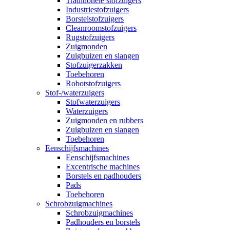
Traditionele stofzuigers
Industriestofzuigers
Borstelstofzuigers
Cleanroomstofzuigers
Rugstofzuigers
Zuigmonden
Zuigbuizen en slangen
Stofzuigerzakken
Toebehoren
Robotstofzuigers
Stof-/waterzuigers
Stofwaterzuigers
Waterzuigers
Zuigmonden en rubbers
Zuigbuizen en slangen
Toebehoren
Eenschijfsmachines
Eenschijfsmachines
Excentrische machines
Borstels en padhouders
Pads
Toebehoren
Schrobzuigmachines
Schrobzuigmachines
Padhouders en borstels