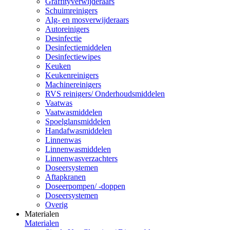
Graffityverwijderaars
Schuimreinigers
Alg- en mosverwijderaars
Autoreinigers
Desinfectie
Desinfectiemiddelen
Desinfectiewipes
Keuken
Keukenreinigers
Machinereinigers
RVS reinigers/ Onderhoudsmiddelen
Vaatwas
Vaatwasmiddelen
Spoelglansmiddelen
Handafwasmiddelen
Linnenwas
Linnenwasmiddelen
Linnenwasverzachters
Doseersystemen
Aftapkranen
Doseerpompen/ -doppen
Doseersystemen
Overig
Materialen
Materialen