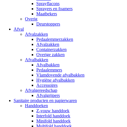
Sprayflacons
Sprayers en foamers
Maatbekers
Overig
Deurstoppers
Afval
Afvalzakken
Pedaalemmerzakken
Afvalzakken
Containerzakken
Overige zakken
Afvalbakken
Afvalbakken
Pedaalemmers
Vlamdovende afvalbakken
Hygiëne afvalbakken
Accessoires
Afvalgereedschap
Afvalgrijpers
Sanitaire producten en papierwaren
Handdoeken
Z-vouw handdoek
Interfold handdoek
Minifold handdoek
Multifold handdoek