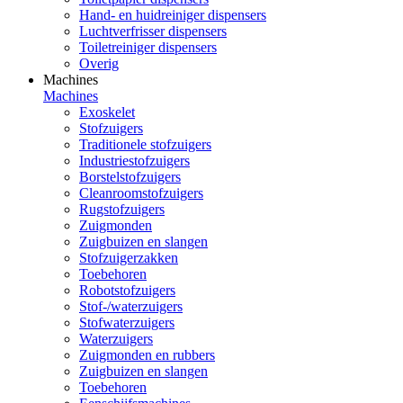
Hand- en huidreiniger dispensers
Luchtverfrisser dispensers
Toiletreiniger dispensers
Overig
Machines
Machines
Exoskelet
Stofzuigers
Traditionele stofzuigers
Industriestofzuigers
Borstelstofzuigers
Cleanroomstofzuigers
Rugstofzuigers
Zuigmonden
Zuigbuizen en slangen
Stofzuigerzakken
Toebehoren
Robotstofzuigers
Stof-/waterzuigers
Stofwaterzuigers
Waterzuigers
Zuigmonden en rubbers
Zuigbuizen en slangen
Toebehoren