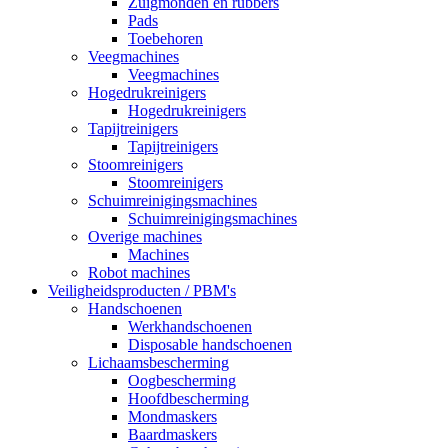
Zuigmonden en rubbers
Pads
Toebehoren
Veegmachines
Veegmachines
Hogedrukreinigers
Hogedrukreinigers
Tapijtreinigers
Tapijtreinigers
Stoomreinigers
Stoomreinigers
Schuimreinigingsmachines
Schuimreinigingsmachines
Overige machines
Machines
Robot machines
Veiligheidsproducten / PBM's
Handschoenen
Werkhandschoenen
Disposable handschoenen
Lichaamsbescherming
Oogbescherming
Hoofdbescherming
Mondmaskers
Baardmaskers