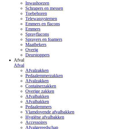
Inwashoezen
Schrapers en messen
Toebehoren
Telewassystemen
Emmers en flacons
Emmers
Sprayflacons
Sprayers en foamers
Maatbekers
Overig
Deurstoppers
Afval
Afval
Afvalzakken
Pedaalemmerzakken
Afvalzakken
Containerzakken
Overige zakken
Afvalbakken
Afvalbakken
Pedaalemmers
Vlamdovende afvalbakken
Hygiëne afvalbakken
Accessoires
Afvalgereedschap