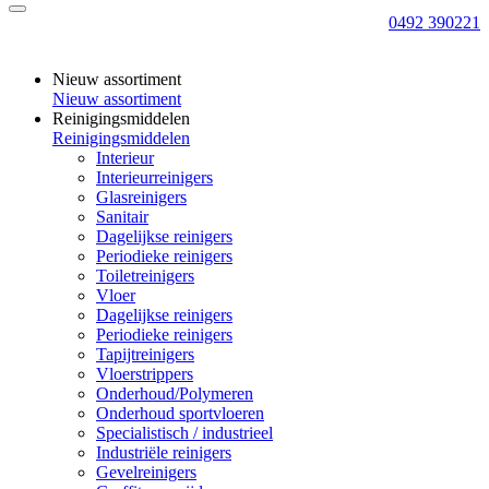
0492 390221
Nieuw assortiment
Nieuw assortiment
Reinigingsmiddelen
Reinigingsmiddelen
Interieur
Interieurreinigers
Glasreinigers
Sanitair
Dagelijkse reinigers
Periodieke reinigers
Toiletreinigers
Vloer
Dagelijkse reinigers
Periodieke reinigers
Tapijtreinigers
Vloerstrippers
Onderhoud/Polymeren
Onderhoud sportvloeren
Specialistisch / industrieel
Industriële reinigers
Gevelreinigers