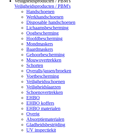
Veiligheidsproducten / PBM's
Veiligheidsproducten / PBM's
Handschoenen
Werkhandschoenen
Disposable handschoenen
Lichaamsbescherming
Oogbescherming
Hoofdbescherming
Mondmaskers
Baardmaskers
Gehoorbescherming
Mouwovertrekken
Schorten
Overalls/jassen/broeken
Voetbescherming
Veiligheidsschoenen
Veiligheidslaarzen
Schoenovertrekken
EHBO
EHBO koffers
EHBO materialen
Overig
Absorptiematerialen
Gladheidsbestrijding
UV inspectiekit