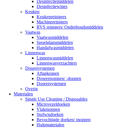
Desinfectiemiddelen
Desinfectiewipes
Keuken
Keukenreinigers
Machinereinigers
RVS reinigers/ Onderhoudsmiddelen
Vaatwas
Vaatwasmiddelen
Spoelglansmiddelen
Handafwasmiddelen
Linnenwas
Linnenwasmiddelen
Linnenwasverzachters
Doseersystemen
Aftapkranen
Doseerpompen/ -doppen
Doseersystemen
Overig
Materialen
Single Use Cleaning / Disposables
Microvezeldoeken
Vlakmoppen
Stofwisdoeken
Bevochtigde doeken/ moppen
Hulpmaterialen