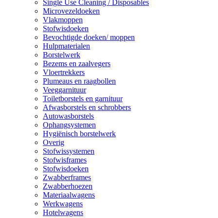
Single Use Cleaning / Disposables
Microvezeldoeken
Vlakmoppen
Stofwisdoeken
Bevochtigde doeken/ moppen
Hulpmaterialen
Borstelwerk
Bezems en zaalvegers
Vloertrekkers
Plumeaus en raagbollen
Veeggarnituur
Toiletborstels en garnituur
Afwasborstels en schrobbers
Autowasborstels
Ophangsystemen
Hygiënisch borstelwerk
Overig
Stofwissystemen
Stofwisframes
Stofwisdoeken
Zwabberframes
Zwabberhoezen
Materiaalwagens
Werkwagens
Hotelwagens