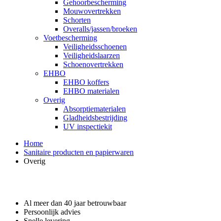
Gehoorbescherming
Mouwovertrekken
Schorten
Overalls/jassen/broeken
Voetbescherming
Veiligheidsschoenen
Veiligheidslaarzen
Schoenovertrekken
EHBO
EHBO koffers
EHBO materialen
Overig
Absorptiematerialen
Gladheidsbestrijding
UV inspectiekit
Home
Sanitaire producten en papierwaren
Overig
Waarom GROS?
Al meer dan 40 jaar betrouwbaar
Persoonlijk advies
Snelle levering