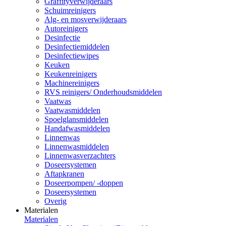
Graffityverwijderaars
Schuimreinigers
Alg- en mosverwijderaars
Autoreinigers
Desinfectie
Desinfectiemiddelen
Desinfectiewipes
Keuken
Keukenreinigers
Machinereinigers
RVS reinigers/ Onderhoudsmiddelen
Vaatwas
Vaatwasmiddelen
Spoelglansmiddelen
Handafwasmiddelen
Linnenwas
Linnenwasmiddelen
Linnenwasverzachters
Doseersystemen
Aftapkranen
Doseerpompen/ -doppen
Doseersystemen
Overig
Materialen
Materialen