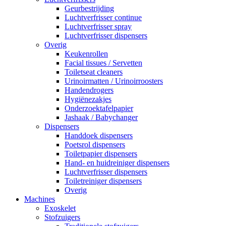
Geurbestrijding
Luchtverfrisser continue
Luchtverfrisser spray
Luchtverfrisser dispensers
Overig
Keukenrollen
Facial tissues / Servetten
Toiletseat cleaners
Urinoirmatten / Urinoirroosters
Handendrogers
Hygiënezakjes
Onderzoektafelpapier
Jashaak / Babychanger
Dispensers
Handdoek dispensers
Poetsrol dispensers
Toiletpapier dispensers
Hand- en huidreiniger dispensers
Luchtverfrisser dispensers
Toiletreiniger dispensers
Overig
Machines
Exoskelet
Stofzuigers