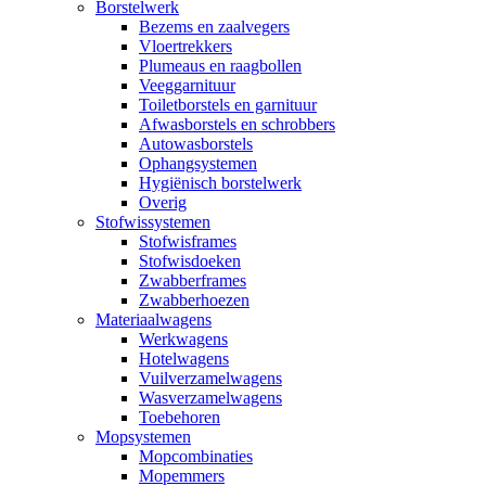
Borstelwerk
Bezems en zaalvegers
Vloertrekkers
Plumeaus en raagbollen
Veeggarnituur
Toiletborstels en garnituur
Afwasborstels en schrobbers
Autowasborstels
Ophangsystemen
Hygiënisch borstelwerk
Overig
Stofwissystemen
Stofwisframes
Stofwisdoeken
Zwabberframes
Zwabberhoezen
Materiaalwagens
Werkwagens
Hotelwagens
Vuilverzamelwagens
Wasverzamelwagens
Toebehoren
Mopsystemen
Mopcombinaties
Mopemmers