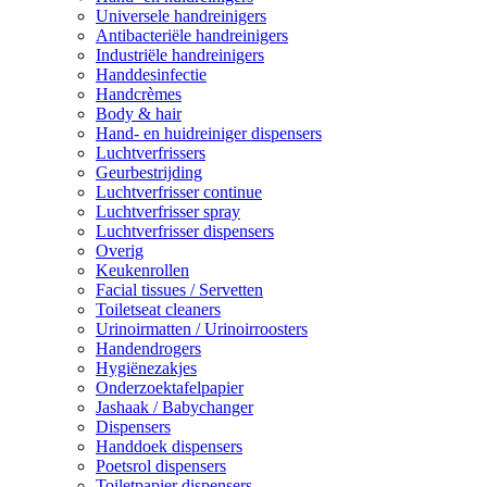
Universele handreinigers
Antibacteriële handreinigers
Industriële handreinigers
Handdesinfectie
Handcrèmes
Body & hair
Hand- en huidreiniger dispensers
Luchtverfrissers
Geurbestrijding
Luchtverfrisser continue
Luchtverfrisser spray
Luchtverfrisser dispensers
Overig
Keukenrollen
Facial tissues / Servetten
Toiletseat cleaners
Urinoirmatten / Urinoirroosters
Handendrogers
Hygiënezakjes
Onderzoektafelpapier
Jashaak / Babychanger
Dispensers
Handdoek dispensers
Poetsrol dispensers
Toiletpapier dispensers