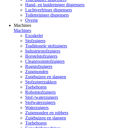
Hand- en huidreiniger dispensers
Luchtverfrisser dispensers
Toiletreiniger dispensers
Overig
Machines
Machines
Exoskelet
Stofzuigers
Traditionele stofzuigers
Industriestofzuigers
Borstelstofzuigers
Cleanroomstofzuigers
Rugstofzuigers
Zuigmonden
Zuigbuizen en slangen
Stofzuigerzakken
Toebehoren
Robotstofzuigers
Stof-/waterzuigers
Stofwaterzuigers
Waterzuigers
Zuigmonden en rubbers
Zuigbuizen en slangen
Toebehoren