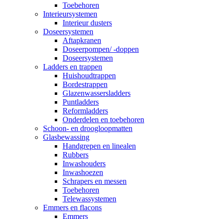
Toebehoren
Interieursystemen
Interieur dusters
Doseersystemen
Aftapkranen
Doseerpompen/ -doppen
Doseersystemen
Ladders en trappen
Huishoudtrappen
Bordestrappen
Glazenwassersladders
Puntladders
Reformladders
Onderdelen en toebehoren
Schoon- en droogloopmatten
Glasbewassing
Handgrepen en linealen
Rubbers
Inwashouders
Inwashoezen
Schrapers en messen
Toebehoren
Telewassystemen
Emmers en flacons
Emmers