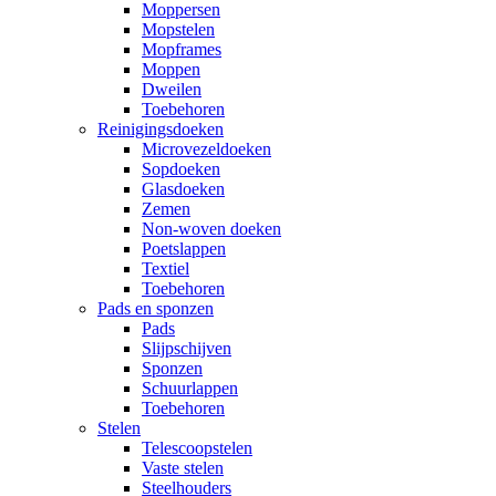
Moppersen
Mopstelen
Mopframes
Moppen
Dweilen
Toebehoren
Reinigingsdoeken
Microvezeldoeken
Sopdoeken
Glasdoeken
Zemen
Non-woven doeken
Poetslappen
Textiel
Toebehoren
Pads en sponzen
Pads
Slijpschijven
Sponzen
Schuurlappen
Toebehoren
Stelen
Telescoopstelen
Vaste stelen
Steelhouders