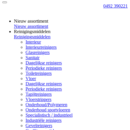
0492 390221
Nieuw assortiment
Nieuw assortiment
Reinigingsmiddelen
Reinigingsmiddelen
Interieur
Interieurreinigers
Glasreinigers
Sanitair
Dagelijkse reinigers
Periodieke reinigers
Toiletreinigers
Vloer
Dagelijkse reinigers
Periodieke reinigers
Tapijtreinigers
Vloerstrippers
Onderhoud/Polymeren
Onderhoud sportvloeren
Specialistisch / industrieel
Industriële reinigers
Gevelreinigers