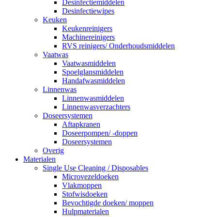
Desinfectiemiddelen
Desinfectiewipes
Keuken
Keukenreinigers
Machinereinigers
RVS reinigers/ Onderhoudsmiddelen
Vaatwas
Vaatwasmiddelen
Spoelglansmiddelen
Handafwasmiddelen
Linnenwas
Linnenwasmiddelen
Linnenwasverzachters
Doseersystemen
Aftapkranen
Doseerpompen/ -doppen
Doseersystemen
Overig
Materialen
Single Use Cleaning / Disposables
Microvezeldoeken
Vlakmoppen
Stofwisdoeken
Bevochtigde doeken/ moppen
Hulpmaterialen