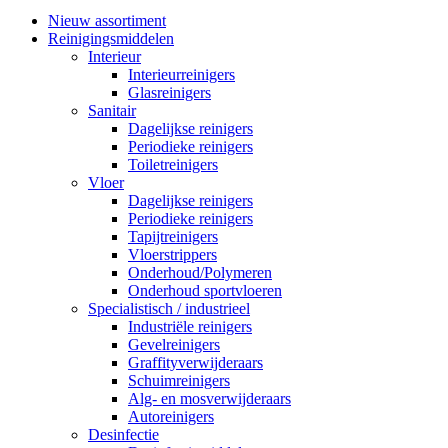
Nieuw assortiment
Reinigingsmiddelen
Interieur
Interieurreinigers
Glasreinigers
Sanitair
Dagelijkse reinigers
Periodieke reinigers
Toiletreinigers
Vloer
Dagelijkse reinigers
Periodieke reinigers
Tapijtreinigers
Vloerstrippers
Onderhoud/Polymeren
Onderhoud sportvloeren
Specialistisch / industrieel
Industriële reinigers
Gevelreinigers
Graffityverwijderaars
Schuimreinigers
Alg- en mosverwijderaars
Autoreinigers
Desinfectie