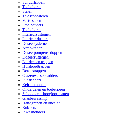
Schuurlappen
Toebehoren
Stelen
Telescoopstelen
Vaste stelen
Steelhouders
Toebehoren
Interieursystemen
Interieur dusters
Doseersystemen
Aftapkranen
Doseerpompen/ -doppen
Doseersystemen
Ladders en trappen
Huishoudtrappen
Bordestrappen
Glazenwassersladders
Puntladders
Reformladders
Onderdelen en toebehoren
Schoon- en droogloopmatten
Glasbewassing
Handgrepen en linealen
Rubbers
Inwashouders