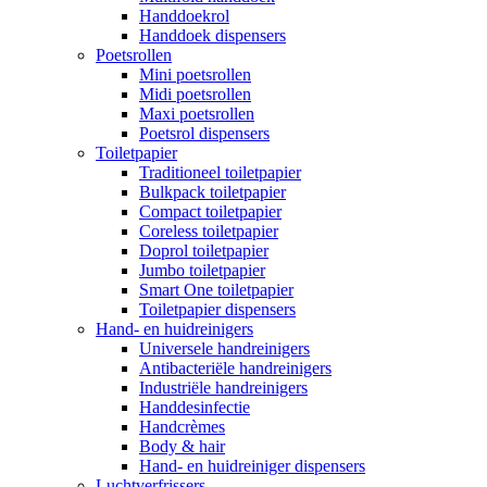
Handdoekrol
Handdoek dispensers
Poetsrollen
Mini poetsrollen
Midi poetsrollen
Maxi poetsrollen
Poetsrol dispensers
Toiletpapier
Traditioneel toiletpapier
Bulkpack toiletpapier
Compact toiletpapier
Coreless toiletpapier
Doprol toiletpapier
Jumbo toiletpapier
Smart One toiletpapier
Toiletpapier dispensers
Hand- en huidreinigers
Universele handreinigers
Antibacteriële handreinigers
Industriële handreinigers
Handdesinfectie
Handcrèmes
Body & hair
Hand- en huidreiniger dispensers
Luchtverfrissers