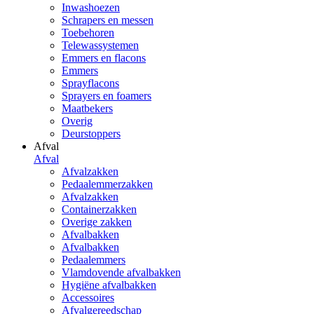
Inwashoezen
Schrapers en messen
Toebehoren
Telewassystemen
Emmers en flacons
Emmers
Sprayflacons
Sprayers en foamers
Maatbekers
Overig
Deurstoppers
Afval
Afval
Afvalzakken
Pedaalemmerzakken
Afvalzakken
Containerzakken
Overige zakken
Afvalbakken
Afvalbakken
Pedaalemmers
Vlamdovende afvalbakken
Hygiëne afvalbakken
Accessoires
Afvalgereedschap