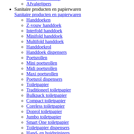
Afvalgrijpers
Sanitaire producten en papierwaren
Sanitaire producten en papierwaren
Handdoeken
Z-vouw handdoek
Interfold handdoek
Minifold handdoek
Multifold handdoek
Handdoekrol
Handdoek dispensers
Poetsrollen
Mini poetsrollen
Midi poetsrollen
Maxi poetsrollen
Poetsrol dispensers
Toiletpapier
Traditioneel toiletpapier
Bulkpack toiletpapier
Compact toiletpapier
Coreless toiletpapier
Doprol toiletpapier
Jumbo toiletpapier
Smart One toiletpapier
Toiletpapier dispensers
Hand- en huidreinigers