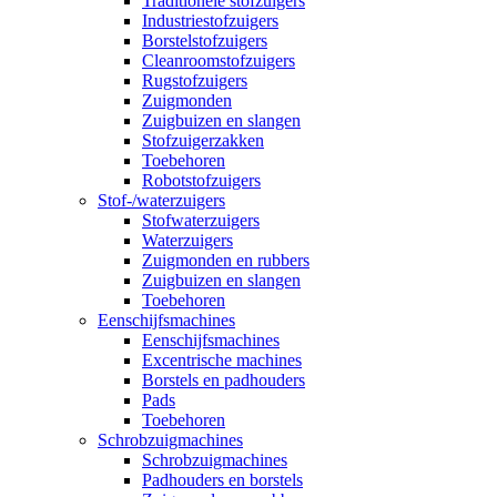
Traditionele stofzuigers
Industriestofzuigers
Borstelstofzuigers
Cleanroomstofzuigers
Rugstofzuigers
Zuigmonden
Zuigbuizen en slangen
Stofzuigerzakken
Toebehoren
Robotstofzuigers
Stof-/waterzuigers
Stofwaterzuigers
Waterzuigers
Zuigmonden en rubbers
Zuigbuizen en slangen
Toebehoren
Eenschijfsmachines
Eenschijfsmachines
Excentrische machines
Borstels en padhouders
Pads
Toebehoren
Schrobzuigmachines
Schrobzuigmachines
Padhouders en borstels