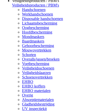
Veiligheidsproducten / PBM's
Veiligheidsproducten / PBM's
Handschoenen
Werkhandschoenen
Disposable handschoenen
Lichaamsbescherming
Oogbescherming
Hoofdbescherming
Mondmaskers
Baardmaskers
Gehoorbescherming
Mouwovertrekken
Schorten
Overalls/jassen/broeken
Voetbescherming
Veiligheidsschoenen
Veiligheidslaarzen
Schoenovertrekken
EHBO
EHBO koffers
EHBO materialen
Overig
Absorptiematerialen
Gladheidsbestrijding
UV inspectiekit