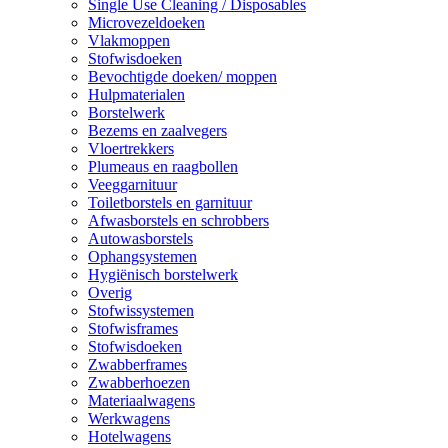
Single Use Cleaning / Disposables
Microvezeldoeken
Vlakmoppen
Stofwisdoeken
Bevochtigde doeken/ moppen
Hulpmaterialen
Borstelwerk
Bezems en zaalvegers
Vloertrekkers
Plumeaus en raagbollen
Veeggarnituur
Toiletborstels en garnituur
Afwasborstels en schrobbers
Autowasborstels
Ophangsystemen
Hygiënisch borstelwerk
Overig
Stofwissystemen
Stofwisframes
Stofwisdoeken
Zwabberframes
Zwabberhoezen
Materiaalwagens
Werkwagens
Hotelwagens