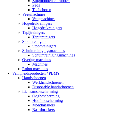
Zuigmonden en rubbers
Pads
Toebehoren
Veegmachines
Veegmachines
Hogedrukreinigers
Hogedrukreinigers
Tapijtreinigers
Tapijtreinigers
Stoomreinigers
Stoomreinigers
Schuimreinigingsmachines
Schuimreinigingsmachines
Overige machines
Machines
Robot machines
Veiligheidsproducten / PBM's
Handschoenen
Werkhandschoenen
Disposable handschoenen
Lichaamsbescherming
Oogbescherming
Hoofdbescherming
Mondmaskers
Baardmaskers