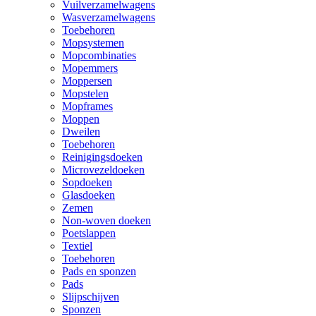
Vuilverzamelwagens
Wasverzamelwagens
Toebehoren
Mopsystemen
Mopcombinaties
Mopemmers
Moppersen
Mopstelen
Mopframes
Moppen
Dweilen
Toebehoren
Reinigingsdoeken
Microvezeldoeken
Sopdoeken
Glasdoeken
Zemen
Non-woven doeken
Poetslappen
Textiel
Toebehoren
Pads en sponzen
Pads
Slijpschijven
Sponzen