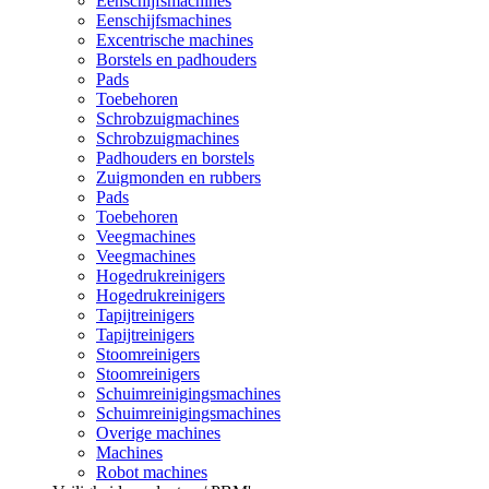
Eenschijfsmachines
Eenschijfsmachines
Excentrische machines
Borstels en padhouders
Pads
Toebehoren
Schrobzuigmachines
Schrobzuigmachines
Padhouders en borstels
Zuigmonden en rubbers
Pads
Toebehoren
Veegmachines
Veegmachines
Hogedrukreinigers
Hogedrukreinigers
Tapijtreinigers
Tapijtreinigers
Stoomreinigers
Stoomreinigers
Schuimreinigingsmachines
Schuimreinigingsmachines
Overige machines
Machines
Robot machines