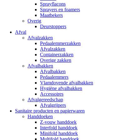
Sprayflacons
Sprayers en foamers
Maatbekers
Overig
Deurstoppers
Afval
Afvalzakken
Pedaalemmerzakken
Afvalzakken
Containerzakken
Overige zakken
Afvalbakken
Afvalbakken
Pedaalemmers
Vlamdovende afvalbakken
Hygiëne afvalbakken
Accessoires
Afvalgereedschap
Afvalgrijpers
Sanitaire producten en papierwaren
Handdoeken
Z-vouw handdoek
Interfold handdoek
Minifold handdoek
Multifold handdoek