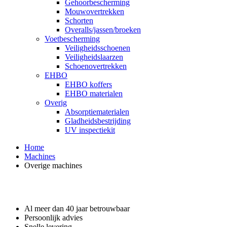
Gehoorbescherming
Mouwovertrekken
Schorten
Overalls/jassen/broeken
Voetbescherming
Veiligheidsschoenen
Veiligheidslaarzen
Schoenovertrekken
EHBO
EHBO koffers
EHBO materialen
Overig
Absorptiematerialen
Gladheidsbestrijding
UV inspectiekit
Home
Machines
Overige machines
Waarom GROS?
Al meer dan 40 jaar betrouwbaar
Persoonlijk advies
Snelle levering