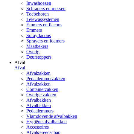
Inwashoezen
Schrapers en messen
Toebehoren
Telewassystemen
Emmers en flacons
Emmers
Sprayflacons
Sprayers en foamers
Maatbekers
Overig
Deurstoppers
Afval
Afval
Afvalzakken
Pedaalemmerzakken
Afvalzakken
Containerzakken
Overige zakken
Afvalbakken
Afvalbakken
Pedaalemmers
Vlamdovende afvalbakken
Hygiëne afvalbakken
Accessoires
Afvalgereedschap