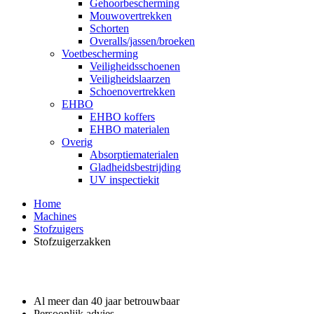
Gehoorbescherming
Mouwovertrekken
Schorten
Overalls/jassen/broeken
Voetbescherming
Veiligheidsschoenen
Veiligheidslaarzen
Schoenovertrekken
EHBO
EHBO koffers
EHBO materialen
Overig
Absorptiematerialen
Gladheidsbestrijding
UV inspectiekit
Home
Machines
Stofzuigers
Stofzuigerzakken
Waarom GROS?
Al meer dan 40 jaar betrouwbaar
Persoonlijk advies