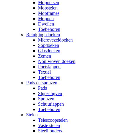
Moppersen
Mopstelen
Mopframes
Moppen
Dweilen
Toebehoren
Reinigingsdoeken
Microvezeldoeken
Sopdoeken
Glasdoeken
Zemen
Non-woven doeken
Poetslappen
Textiel
Toebehoren
Pads en sponzen
Pads
Slijpschijven
Sponzen
Schuurlappen
Toebehoren
Stelen
Telescoopstelen
Vaste stelen
Steelhouders