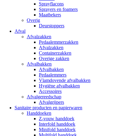
Sprayflacons
Sprayers en foamers
Maatbekers
Overig
Deurstoppers
Afval
Afvalzakken
Pedaalemmerzakken
Afvalzakken
Containerzakken
Overige zakken
Afvalbakken
Afvalbakken
Pedaalemmers
Vlamdovende afvalbakken
Hygiëne afvalbakken
Accessoires
Afvalgereedschap
Afvalgrijpers
Sanitaire producten en papierwaren
Handdoeken
Z-vouw handdoek
Interfold handdoek
Minifold handdoek
Multifold handdoek