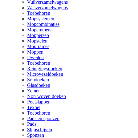
Vuilverzamelwagens
Wasverzamelwagens
Toebehoren
Mopsystemen
Mopcombinaties
Mopemmers
Moppersen
Mopstelen
Mopframes
Moppen
Dweilen
Toebehoren
Reinigingsdoeken
Microvezeldoeken
Sopdoeken
Glasdoeken
Zemen
Non-woven doeken
Poetslappen
Textiel
Toebehoren
Pads en sponzen
Pads
Slijpschijven
Sponzen