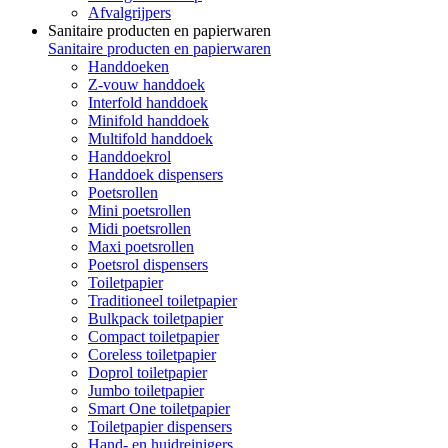
Afvalgrijpers
Sanitaire producten en papierwaren
Sanitaire producten en papierwaren
Handdoeken
Z-vouw handdoek
Interfold handdoek
Minifold handdoek
Multifold handdoek
Handdoekrol
Handdoek dispensers
Poetsrollen
Mini poetsrollen
Midi poetsrollen
Maxi poetsrollen
Poetsrol dispensers
Toiletpapier
Traditioneel toiletpapier
Bulkpack toiletpapier
Compact toiletpapier
Coreless toiletpapier
Doprol toiletpapier
Jumbo toiletpapier
Smart One toiletpapier
Toiletpapier dispensers
Hand- en huidreinigers