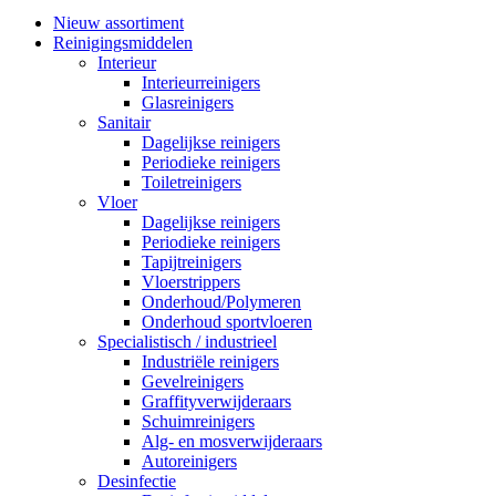
Nieuw assortiment
Reinigingsmiddelen
Interieur
Interieurreinigers
Glasreinigers
Sanitair
Dagelijkse reinigers
Periodieke reinigers
Toiletreinigers
Vloer
Dagelijkse reinigers
Periodieke reinigers
Tapijtreinigers
Vloerstrippers
Onderhoud/Polymeren
Onderhoud sportvloeren
Specialistisch / industrieel
Industriële reinigers
Gevelreinigers
Graffityverwijderaars
Schuimreinigers
Alg- en mosverwijderaars
Autoreinigers
Desinfectie