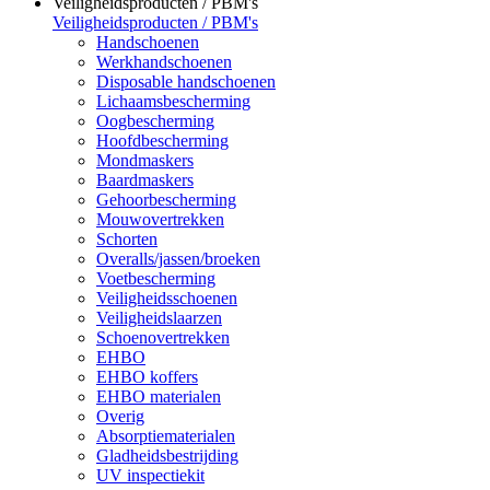
Veiligheidsproducten / PBM's
Veiligheidsproducten / PBM's
Handschoenen
Werkhandschoenen
Disposable handschoenen
Lichaamsbescherming
Oogbescherming
Hoofdbescherming
Mondmaskers
Baardmaskers
Gehoorbescherming
Mouwovertrekken
Schorten
Overalls/jassen/broeken
Voetbescherming
Veiligheidsschoenen
Veiligheidslaarzen
Schoenovertrekken
EHBO
EHBO koffers
EHBO materialen
Overig
Absorptiematerialen
Gladheidsbestrijding
UV inspectiekit