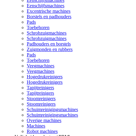
Eenschijfsmachines
Eenschijfsmachines
Excentrische machines
Borstels en padhouders
Pads
Toebehoren
Schrobzuigmachines
Schrobzuigmachines
Padhouders en borstels
Zuigmonden en rubbers
Pads
Toebehoren
Veegmachines
Veegmachines
Hogedrukreinigers
Hogedrukreinigers
Tapijtreinigers
Tapijtreinigers
Stoomreinigers
Stoomreinigers
Schuimreinigingsmachines
Schuimreinigingsmachines
Overige machines
Machines
Robot machines