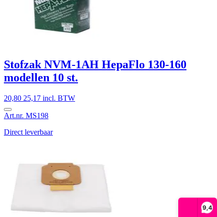
Stofzak NVM-1AH HepaFlo 130-160
modellen 10 st.
20,80
25,17 incl. BTW
Art.nr. MS198
Direct leverbaar
9,4