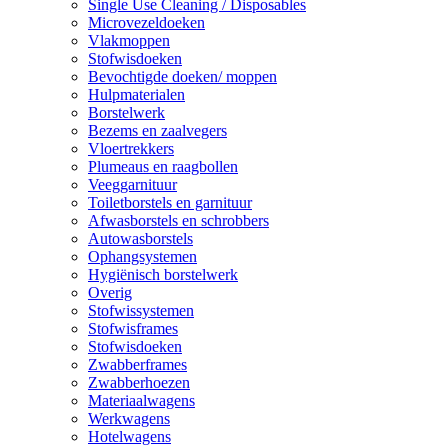
Single Use Cleaning / Disposables
Microvezeldoeken
Vlakmoppen
Stofwisdoeken
Bevochtigde doeken/ moppen
Hulpmaterialen
Borstelwerk
Bezems en zaalvegers
Vloertrekkers
Plumeaus en raagbollen
Veeggarnituur
Toiletborstels en garnituur
Afwasborstels en schrobbers
Autowasborstels
Ophangsystemen
Hygiënisch borstelwerk
Overig
Stofwissystemen
Stofwisframes
Stofwisdoeken
Zwabberframes
Zwabberhoezen
Materiaalwagens
Werkwagens
Hotelwagens