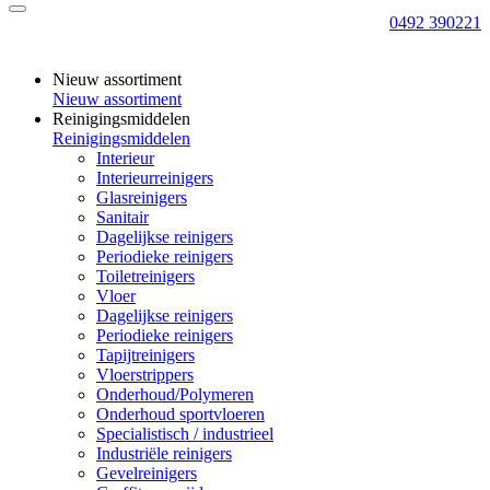
0492 390221
Nieuw assortiment
Nieuw assortiment
Reinigingsmiddelen
Reinigingsmiddelen
Interieur
Interieurreinigers
Glasreinigers
Sanitair
Dagelijkse reinigers
Periodieke reinigers
Toiletreinigers
Vloer
Dagelijkse reinigers
Periodieke reinigers
Tapijtreinigers
Vloerstrippers
Onderhoud/Polymeren
Onderhoud sportvloeren
Specialistisch / industrieel
Industriële reinigers
Gevelreinigers