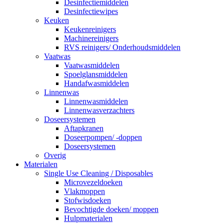
Desinfectiemiddelen
Desinfectiewipes
Keuken
Keukenreinigers
Machinereinigers
RVS reinigers/ Onderhoudsmiddelen
Vaatwas
Vaatwasmiddelen
Spoelglansmiddelen
Handafwasmiddelen
Linnenwas
Linnenwasmiddelen
Linnenwasverzachters
Doseersystemen
Aftapkranen
Doseerpompen/ -doppen
Doseersystemen
Overig
Materialen
Single Use Cleaning / Disposables
Microvezeldoeken
Vlakmoppen
Stofwisdoeken
Bevochtigde doeken/ moppen
Hulpmaterialen