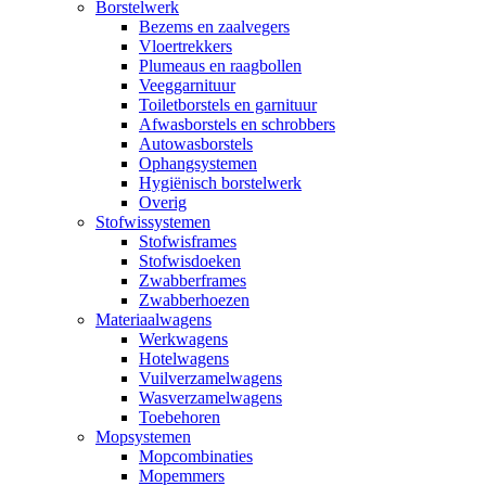
Borstelwerk
Bezems en zaalvegers
Vloertrekkers
Plumeaus en raagbollen
Veeggarnituur
Toiletborstels en garnituur
Afwasborstels en schrobbers
Autowasborstels
Ophangsystemen
Hygiënisch borstelwerk
Overig
Stofwissystemen
Stofwisframes
Stofwisdoeken
Zwabberframes
Zwabberhoezen
Materiaalwagens
Werkwagens
Hotelwagens
Vuilverzamelwagens
Wasverzamelwagens
Toebehoren
Mopsystemen
Mopcombinaties
Mopemmers