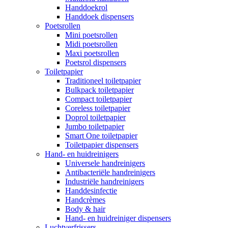
Handdoekrol
Handdoek dispensers
Poetsrollen
Mini poetsrollen
Midi poetsrollen
Maxi poetsrollen
Poetsrol dispensers
Toiletpapier
Traditioneel toiletpapier
Bulkpack toiletpapier
Compact toiletpapier
Coreless toiletpapier
Doprol toiletpapier
Jumbo toiletpapier
Smart One toiletpapier
Toiletpapier dispensers
Hand- en huidreinigers
Universele handreinigers
Antibacteriële handreinigers
Industriële handreinigers
Handdesinfectie
Handcrèmes
Body & hair
Hand- en huidreiniger dispensers
Luchtverfrissers