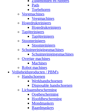
Zuigmonden en rubbers
Pads
Toebehoren
Veegmachines
Veegmachines
Hogedrukreinigers
Hogedrukreinigers
Tapijtreinigers
Tapijtreinigers
Stoomreinigers
Stoomreinigers
Schuimreinigingsmachines
Schuimreinigingsmachines
Overige machines
Machines
Robot machines
Veiligheidsproducten / PBM's
Handschoenen
Werkhandschoenen
Disposable handschoenen
Lichaamsbescherming
Oogbescherming
Hoofdbescherming
Mondmaskers
Baardmaskers