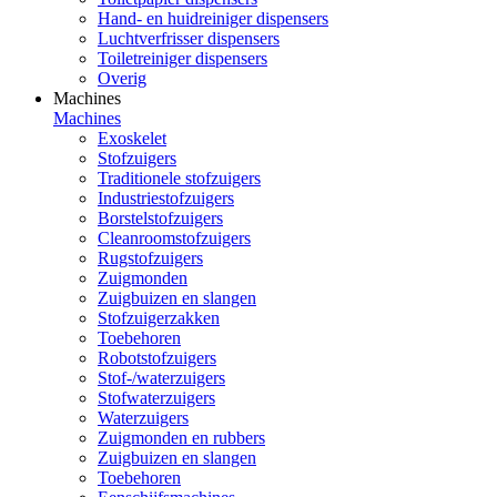
Hand- en huidreiniger dispensers
Luchtverfrisser dispensers
Toiletreiniger dispensers
Overig
Machines
Machines
Exoskelet
Stofzuigers
Traditionele stofzuigers
Industriestofzuigers
Borstelstofzuigers
Cleanroomstofzuigers
Rugstofzuigers
Zuigmonden
Zuigbuizen en slangen
Stofzuigerzakken
Toebehoren
Robotstofzuigers
Stof-/waterzuigers
Stofwaterzuigers
Waterzuigers
Zuigmonden en rubbers
Zuigbuizen en slangen
Toebehoren