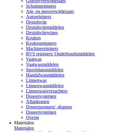
Graffityverwijderaars
Schuimreinigers
Alg- en mosverwijderaars
Autoreinigers
Desinfectie
Desinfectiemiddelen
Desinfectiewipes
Keuken
Keukenreinigers
Machinereinigers
RVS reinigers/ Onderhoudsmiddelen
Vaatwas
Vaatwasmiddelen
Spoelglansmiddelen
Handafwasmiddelen
Linnenwas
Linnenwasmiddelen
Linnenwasverzachters
Doseersystemen
Aftapkranen
Doseerpompen/ -doppen
Doseersystemen
Overig
Materialen
Materialen