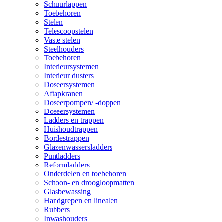
Schuurlappen
Toebehoren
Stelen
Telescoopstelen
Vaste stelen
Steelhouders
Toebehoren
Interieursystemen
Interieur dusters
Doseersystemen
Aftapkranen
Doseerpompen/ -doppen
Doseersystemen
Ladders en trappen
Huishoudtrappen
Bordestrappen
Glazenwassersladders
Puntladders
Reformladders
Onderdelen en toebehoren
Schoon- en droogloopmatten
Glasbewassing
Handgrepen en linealen
Rubbers
Inwashouders