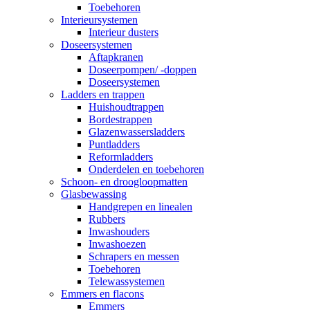
Toebehoren
Interieursystemen
Interieur dusters
Doseersystemen
Aftapkranen
Doseerpompen/ -doppen
Doseersystemen
Ladders en trappen
Huishoudtrappen
Bordestrappen
Glazenwassersladders
Puntladders
Reformladders
Onderdelen en toebehoren
Schoon- en droogloopmatten
Glasbewassing
Handgrepen en linealen
Rubbers
Inwashouders
Inwashoezen
Schrapers en messen
Toebehoren
Telewassystemen
Emmers en flacons
Emmers