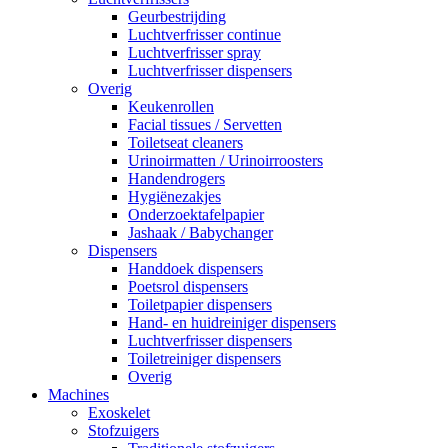
Geurbestrijding
Luchtverfrisser continue
Luchtverfrisser spray
Luchtverfrisser dispensers
Overig
Keukenrollen
Facial tissues / Servetten
Toiletseat cleaners
Urinoirmatten / Urinoirroosters
Handendrogers
Hygiënezakjes
Onderzoektafelpapier
Jashaak / Babychanger
Dispensers
Handdoek dispensers
Poetsrol dispensers
Toiletpapier dispensers
Hand- en huidreiniger dispensers
Luchtverfrisser dispensers
Toiletreiniger dispensers
Overig
Machines
Exoskelet
Stofzuigers