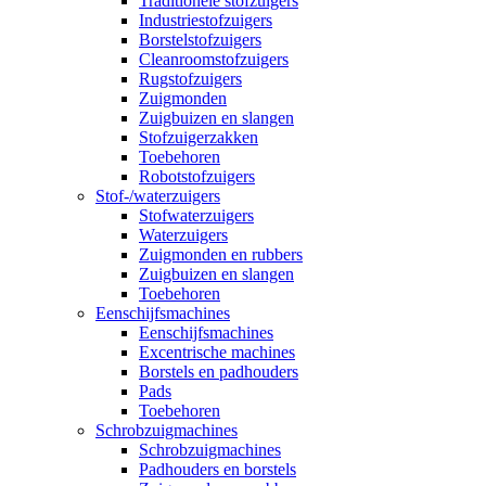
Traditionele stofzuigers
Industriestofzuigers
Borstelstofzuigers
Cleanroomstofzuigers
Rugstofzuigers
Zuigmonden
Zuigbuizen en slangen
Stofzuigerzakken
Toebehoren
Robotstofzuigers
Stof-/waterzuigers
Stofwaterzuigers
Waterzuigers
Zuigmonden en rubbers
Zuigbuizen en slangen
Toebehoren
Eenschijfsmachines
Eenschijfsmachines
Excentrische machines
Borstels en padhouders
Pads
Toebehoren
Schrobzuigmachines
Schrobzuigmachines
Padhouders en borstels