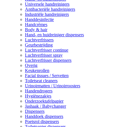
Universele handreinigers
Antibacteriële handreinigers
Industriële handreinigers
Handdesinfectie
Handcrèmes
Body & hair
Hand- en huidreiniger dispensers
Luchtverfrissers
Geurbestrijding
Luchtverfrisser continue
Luchtverfrisser spray
Luchtverfrisser dispensers
Overig
Keukenrollen
Facial tissues / Servetten
Toiletseat cleaners
Urinoirmatten / Urinoirroosters
Handendrogers
Hygiënezakjes
Onderzoektafelpapier
Jashaak / Babychanger
Dispensers
Handdoek dispensers
Poetsrol dispensers
Toiletpapier dispensers