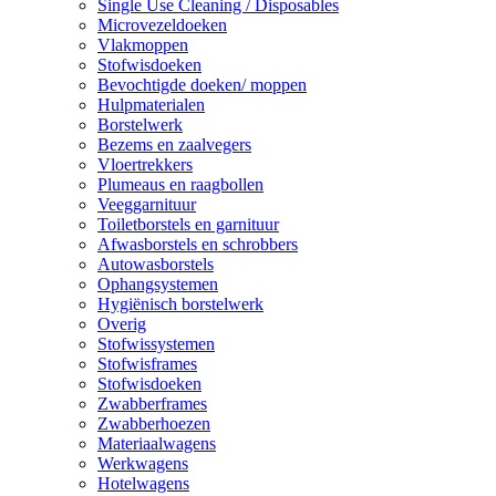
Single Use Cleaning / Disposables
Microvezeldoeken
Vlakmoppen
Stofwisdoeken
Bevochtigde doeken/ moppen
Hulpmaterialen
Borstelwerk
Bezems en zaalvegers
Vloertrekkers
Plumeaus en raagbollen
Veeggarnituur
Toiletborstels en garnituur
Afwasborstels en schrobbers
Autowasborstels
Ophangsystemen
Hygiënisch borstelwerk
Overig
Stofwissystemen
Stofwisframes
Stofwisdoeken
Zwabberframes
Zwabberhoezen
Materiaalwagens
Werkwagens
Hotelwagens