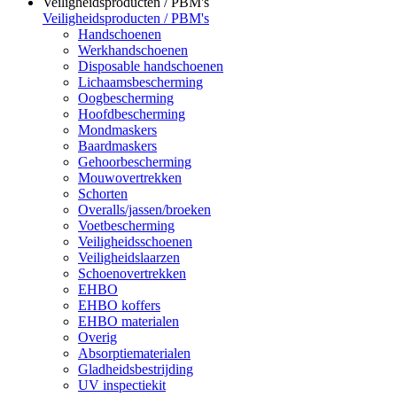
Veiligheidsproducten / PBM's
Veiligheidsproducten / PBM's
Handschoenen
Werkhandschoenen
Disposable handschoenen
Lichaamsbescherming
Oogbescherming
Hoofdbescherming
Mondmaskers
Baardmaskers
Gehoorbescherming
Mouwovertrekken
Schorten
Overalls/jassen/broeken
Voetbescherming
Veiligheidsschoenen
Veiligheidslaarzen
Schoenovertrekken
EHBO
EHBO koffers
EHBO materialen
Overig
Absorptiematerialen
Gladheidsbestrijding
UV inspectiekit