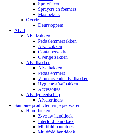
Sprayflacons
Sprayers en foamers
Maatbekers
Overig
Deurstoppers
Afval
Afvalzakken
Pedaalemmerzakken
Afvalzakken
Containerzakken
Overige zakken
Afvalbakken
Afvalbakken
Pedaalemmers
Vlamdovende afvalbakken
Hygiëne afvalbakken
Accessoires
Afvalgereedschap
Afvalgrijpers
Sanitaire producten en papierwaren
Handdoeken
Z-vouw handdoek
Interfold handdoek
Minifold handdoek
Multifold handdoek