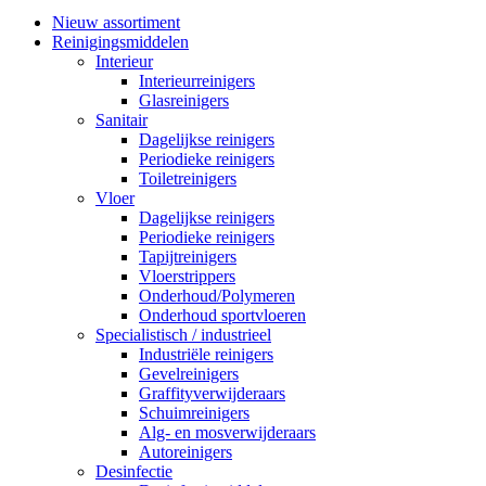
Nieuw assortiment
Reinigingsmiddelen
Interieur
Interieurreinigers
Glasreinigers
Sanitair
Dagelijkse reinigers
Periodieke reinigers
Toiletreinigers
Vloer
Dagelijkse reinigers
Periodieke reinigers
Tapijtreinigers
Vloerstrippers
Onderhoud/Polymeren
Onderhoud sportvloeren
Specialistisch / industrieel
Industriële reinigers
Gevelreinigers
Graffityverwijderaars
Schuimreinigers
Alg- en mosverwijderaars
Autoreinigers
Desinfectie