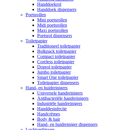
Handdoekrol
Handdoek dispensers
Poetsrollen
Mini poetsrollen
Midi poetsrollen
Maxi poetsrollen
Poetsrol dispensers
Toiletpapier
Traditioneel toiletpapier
Bulkpack toiletpapier
Compact toiletpapier
Coreless toiletpapier
Doprol toiletpapier
Jumbo toiletpapier
Smart One toiletpapier
Toiletpapier dispensers
Hand- en huidreinigers
Universele handreinigers
Antibacteriële handreinigers
Industriële handreinigers
Handdesinfectie
Handcrèmes
Body & hair
Hand- en huidreiniger dispensers
Luchtverfrissers