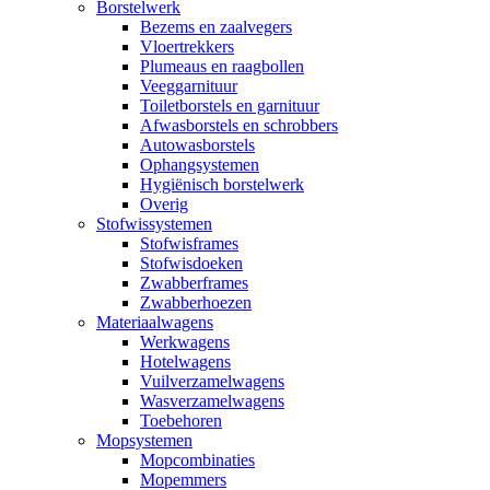
Borstelwerk
Bezems en zaalvegers
Vloertrekkers
Plumeaus en raagbollen
Veeggarnituur
Toiletborstels en garnituur
Afwasborstels en schrobbers
Autowasborstels
Ophangsystemen
Hygiënisch borstelwerk
Overig
Stofwissystemen
Stofwisframes
Stofwisdoeken
Zwabberframes
Zwabberhoezen
Materiaalwagens
Werkwagens
Hotelwagens
Vuilverzamelwagens
Wasverzamelwagens
Toebehoren
Mopsystemen
Mopcombinaties
Mopemmers