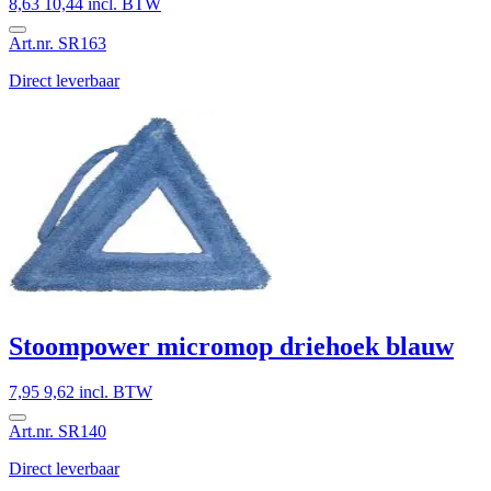
8,63
10,44 incl. BTW
Art.nr. SR163
Direct leverbaar
Stoompower micromop driehoek blauw
7,95
9,62 incl. BTW
Art.nr. SR140
Direct leverbaar