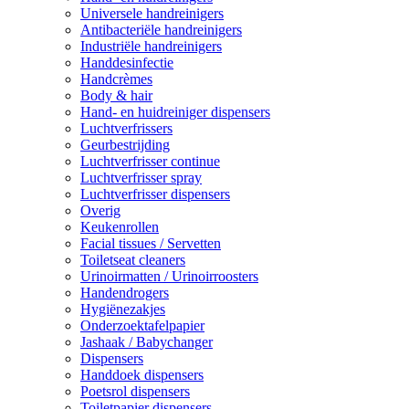
Universele handreinigers
Antibacteriële handreinigers
Industriële handreinigers
Handdesinfectie
Handcrèmes
Body & hair
Hand- en huidreiniger dispensers
Luchtverfrissers
Geurbestrijding
Luchtverfrisser continue
Luchtverfrisser spray
Luchtverfrisser dispensers
Overig
Keukenrollen
Facial tissues / Servetten
Toiletseat cleaners
Urinoirmatten / Urinoirroosters
Handendrogers
Hygiënezakjes
Onderzoektafelpapier
Jashaak / Babychanger
Dispensers
Handdoek dispensers
Poetsrol dispensers
Toiletpapier dispensers