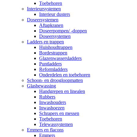
Toebehoren
Interieursystemen
Interieur dusters
Doseersystemen
Aftapkranen
Doseerpompen/ -doppen
Doseersystemen
Ladders en trappen
Huishoudtrappen
Bordestrappen
Glazenwassersladders
Puntladders
Reformladders
Onderdelen en toebehoren
Schoon- en droogloopmatten
Glasbewassing
Handgrepen en linealen
Rubbers
Inwashouders
Inwashoezen
Schrapers en messen
Toebehoren
Telewassystemen
Emmers en flacons
Emmers