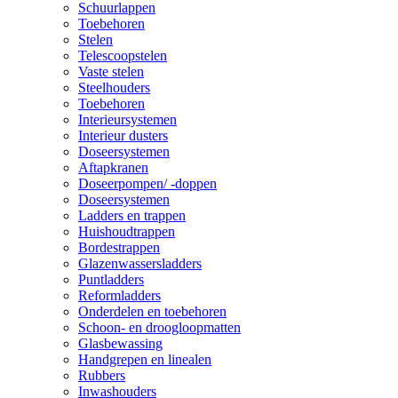
Schuurlappen
Toebehoren
Stelen
Telescoopstelen
Vaste stelen
Steelhouders
Toebehoren
Interieursystemen
Interieur dusters
Doseersystemen
Aftapkranen
Doseerpompen/ -doppen
Doseersystemen
Ladders en trappen
Huishoudtrappen
Bordestrappen
Glazenwassersladders
Puntladders
Reformladders
Onderdelen en toebehoren
Schoon- en droogloopmatten
Glasbewassing
Handgrepen en linealen
Rubbers
Inwashouders