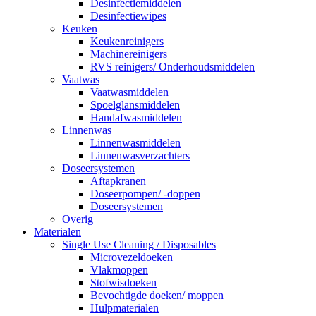
Desinfectiemiddelen
Desinfectiewipes
Keuken
Keukenreinigers
Machinereinigers
RVS reinigers/ Onderhoudsmiddelen
Vaatwas
Vaatwasmiddelen
Spoelglansmiddelen
Handafwasmiddelen
Linnenwas
Linnenwasmiddelen
Linnenwasverzachters
Doseersystemen
Aftapkranen
Doseerpompen/ -doppen
Doseersystemen
Overig
Materialen
Single Use Cleaning / Disposables
Microvezeldoeken
Vlakmoppen
Stofwisdoeken
Bevochtigde doeken/ moppen
Hulpmaterialen