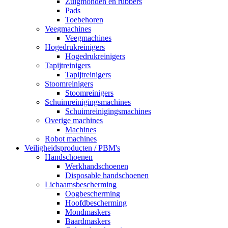
Zuigmonden en rubbers
Pads
Toebehoren
Veegmachines
Veegmachines
Hogedrukreinigers
Hogedrukreinigers
Tapijtreinigers
Tapijtreinigers
Stoomreinigers
Stoomreinigers
Schuimreinigingsmachines
Schuimreinigingsmachines
Overige machines
Machines
Robot machines
Veiligheidsproducten / PBM's
Handschoenen
Werkhandschoenen
Disposable handschoenen
Lichaamsbescherming
Oogbescherming
Hoofdbescherming
Mondmaskers
Baardmaskers