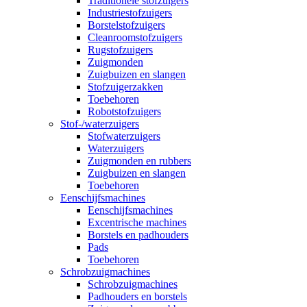
Traditionele stofzuigers
Industriestofzuigers
Borstelstofzuigers
Cleanroomstofzuigers
Rugstofzuigers
Zuigmonden
Zuigbuizen en slangen
Stofzuigerzakken
Toebehoren
Robotstofzuigers
Stof-/waterzuigers
Stofwaterzuigers
Waterzuigers
Zuigmonden en rubbers
Zuigbuizen en slangen
Toebehoren
Eenschijfsmachines
Eenschijfsmachines
Excentrische machines
Borstels en padhouders
Pads
Toebehoren
Schrobzuigmachines
Schrobzuigmachines
Padhouders en borstels