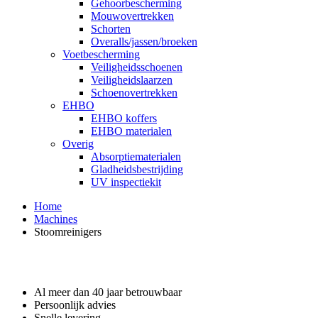
Gehoorbescherming
Mouwovertrekken
Schorten
Overalls/jassen/broeken
Voetbescherming
Veiligheidsschoenen
Veiligheidslaarzen
Schoenovertrekken
EHBO
EHBO koffers
EHBO materialen
Overig
Absorptiematerialen
Gladheidsbestrijding
UV inspectiekit
Home
Machines
Stoomreinigers
Waarom GROS?
Al meer dan 40 jaar betrouwbaar
Persoonlijk advies
Snelle levering