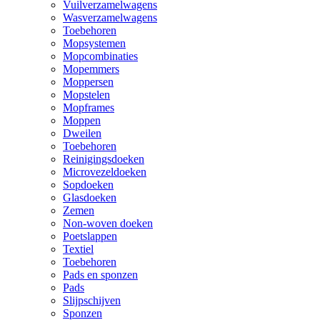
Vuilverzamelwagens
Wasverzamelwagens
Toebehoren
Mopsystemen
Mopcombinaties
Mopemmers
Moppersen
Mopstelen
Mopframes
Moppen
Dweilen
Toebehoren
Reinigingsdoeken
Microvezeldoeken
Sopdoeken
Glasdoeken
Zemen
Non-woven doeken
Poetslappen
Textiel
Toebehoren
Pads en sponzen
Pads
Slijpschijven
Sponzen