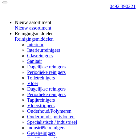
0492 390221
Nieuw assortiment
Nieuw assortiment
Reinigingsmiddelen
Reinigingsmiddelen
Interieur
Interieurreinigers
Glasreinigers
Sanitair
Dagelijkse reinigers
Periodieke reinigers
Toiletreinigers
Vloer
Dagelijkse reinigers
Periodieke reinigers
Tapijtreinigers
Vloerstrippers
Onderhoud/Polymeren
Onderhoud sportvloeren
Specialistisch / industrieel
Industriële reinigers
Gevelreinigers