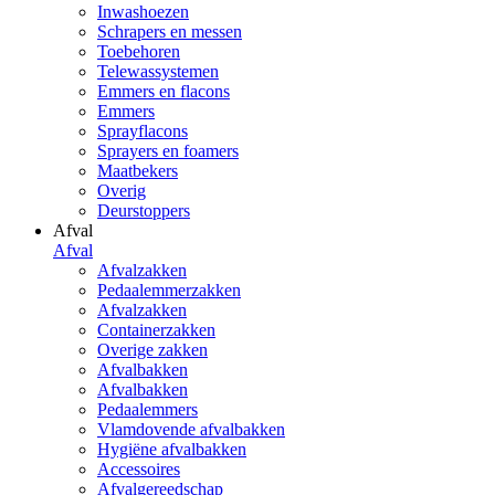
Inwashoezen
Schrapers en messen
Toebehoren
Telewassystemen
Emmers en flacons
Emmers
Sprayflacons
Sprayers en foamers
Maatbekers
Overig
Deurstoppers
Afval
Afval
Afvalzakken
Pedaalemmerzakken
Afvalzakken
Containerzakken
Overige zakken
Afvalbakken
Afvalbakken
Pedaalemmers
Vlamdovende afvalbakken
Hygiëne afvalbakken
Accessoires
Afvalgereedschap