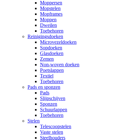
Moppersen
Mopstelen
Mopframes
Moppen
Dweilen
Toebehoren
Reinigingsdoeken
Microvezeldoeken
Sopdoeken
Glasdoeken
Zemen
Non-woven doeken
Poetslappen
Textiel
Toebehoren
Pads en sponzen
Pads
Slijpschijven
Sponzen
Schuurlappen
Toebehoren
Stelen
Telescoopstelen
Vaste stelen
Steelhouders