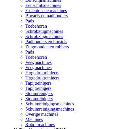
Eenschijfsmachines
Eenschijfsmachines
Excentrische machines
Borstels en padhouders
Pads
Toebehoren
Schrobzuigmachines
Schrobzuigmachines
Padhouders en borstels
Zuigmonden en rubbers
Pads
Toebehoren
Veegmachines
Veegmachines
Hogedrukreinigers
Hogedrukreinigers
Tapijtreinigers
Tapijtreinigers
Stoomreinigers
Stoomreinigers
Schuimreinigingsmachines
Schuimreinigingsmachines
Overige machines
Machines
Robot machines