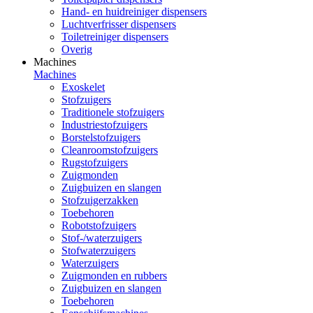
Hand- en huidreiniger dispensers
Luchtverfrisser dispensers
Toiletreiniger dispensers
Overig
Machines
Machines
Exoskelet
Stofzuigers
Traditionele stofzuigers
Industriestofzuigers
Borstelstofzuigers
Cleanroomstofzuigers
Rugstofzuigers
Zuigmonden
Zuigbuizen en slangen
Stofzuigerzakken
Toebehoren
Robotstofzuigers
Stof-/waterzuigers
Stofwaterzuigers
Waterzuigers
Zuigmonden en rubbers
Zuigbuizen en slangen
Toebehoren