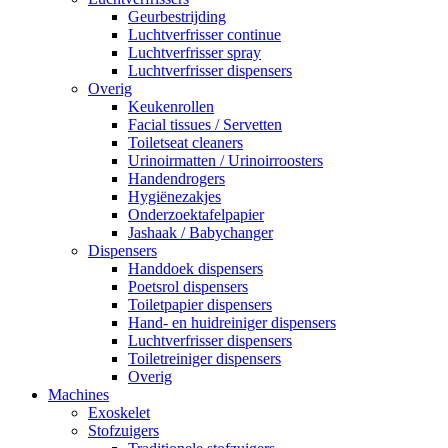
Geurbestrijding
Luchtverfrisser continue
Luchtverfrisser spray
Luchtverfrisser dispensers
Overig
Keukenrollen
Facial tissues / Servetten
Toiletseat cleaners
Urinoirmatten / Urinoirroosters
Handendrogers
Hygiënezakjes
Onderzoektafelpapier
Jashaak / Babychanger
Dispensers
Handdoek dispensers
Poetsrol dispensers
Toiletpapier dispensers
Hand- en huidreiniger dispensers
Luchtverfrisser dispensers
Toiletreiniger dispensers
Overig
Machines
Exoskelet
Stofzuigers