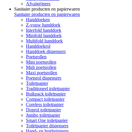
Afvalgrijpers
Sanitaire producten en papierwaren
Sanitaire producten en papierwaren
Handdoeken
Z-vouw handdoek
Interfold handdoek
Minifold handdoek
Multifold handdoek
Handdoekrol
Handdoek dispensers
Poetsrollen
Mini poetsrollen
Midi poetsrollen
Maxi poetsrollen
Poetsrol dispensers
Toiletpapier
Traditioneel toiletpapier
Bulkpack toiletpapier
Compact toiletpapier
Coreless toiletpapier
Doprol toiletpapier
Jumbo toiletpapier
Smart One toiletpapier
Toiletpapier dispensers
Hand- en huidreinigers