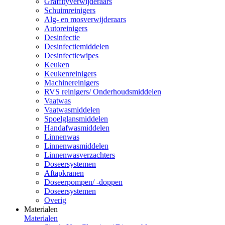
Graffityverwijderaars
Schuimreinigers
Alg- en mosverwijderaars
Autoreinigers
Desinfectie
Desinfectiemiddelen
Desinfectiewipes
Keuken
Keukenreinigers
Machinereinigers
RVS reinigers/ Onderhoudsmiddelen
Vaatwas
Vaatwasmiddelen
Spoelglansmiddelen
Handafwasmiddelen
Linnenwas
Linnenwasmiddelen
Linnenwasverzachters
Doseersystemen
Aftapkranen
Doseerpompen/ -doppen
Doseersystemen
Overig
Materialen
Materialen