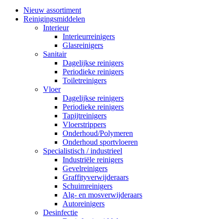
Nieuw assortiment
Reinigingsmiddelen
Interieur
Interieurreinigers
Glasreinigers
Sanitair
Dagelijkse reinigers
Periodieke reinigers
Toiletreinigers
Vloer
Dagelijkse reinigers
Periodieke reinigers
Tapijtreinigers
Vloerstrippers
Onderhoud/Polymeren
Onderhoud sportvloeren
Specialistisch / industrieel
Industriële reinigers
Gevelreinigers
Graffityverwijderaars
Schuimreinigers
Alg- en mosverwijderaars
Autoreinigers
Desinfectie