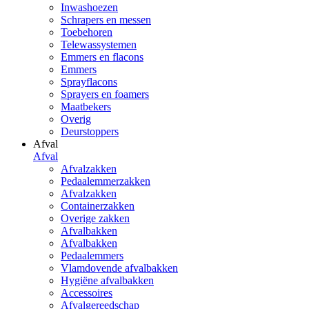
Inwashoezen
Schrapers en messen
Toebehoren
Telewassystemen
Emmers en flacons
Emmers
Sprayflacons
Sprayers en foamers
Maatbekers
Overig
Deurstoppers
Afval
Afval
Afvalzakken
Pedaalemmerzakken
Afvalzakken
Containerzakken
Overige zakken
Afvalbakken
Afvalbakken
Pedaalemmers
Vlamdovende afvalbakken
Hygiëne afvalbakken
Accessoires
Afvalgereedschap