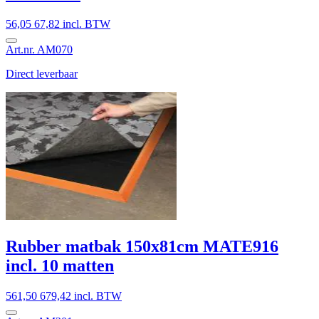
56,05
67,82 incl. BTW
Art.nr. AM070
Direct leverbaar
Rubber matbak 150x81cm MATE916
incl. 10 matten
561,50
679,42 incl. BTW