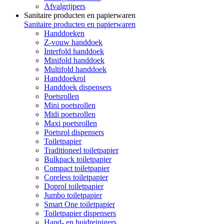
Afvalgrijpers
Sanitaire producten en papierwaren
Sanitaire producten en papierwaren
Handdoeken
Z-vouw handdoek
Interfold handdoek
Minifold handdoek
Multifold handdoek
Handdoekrol
Handdoek dispensers
Poetsrollen
Mini poetsrollen
Midi poetsrollen
Maxi poetsrollen
Poetsrol dispensers
Toiletpapier
Traditioneel toiletpapier
Bulkpack toiletpapier
Compact toiletpapier
Coreless toiletpapier
Doprol toiletpapier
Jumbo toiletpapier
Smart One toiletpapier
Toiletpapier dispensers
Hand- en huidreinigers