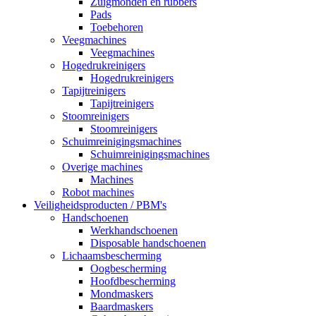
Zuigmonden en rubbers
Pads
Toebehoren
Veegmachines
Veegmachines
Hogedrukreinigers
Hogedrukreinigers
Tapijtreinigers
Tapijtreinigers
Stoomreinigers
Stoomreinigers
Schuimreinigingsmachines
Schuimreinigingsmachines
Overige machines
Machines
Robot machines
Veiligheidsproducten / PBM's
Handschoenen
Werkhandschoenen
Disposable handschoenen
Lichaamsbescherming
Oogbescherming
Hoofdbescherming
Mondmaskers
Baardmaskers