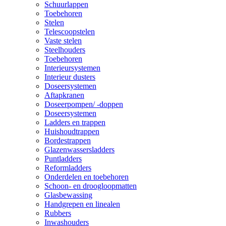
Schuurlappen
Toebehoren
Stelen
Telescoopstelen
Vaste stelen
Steelhouders
Toebehoren
Interieursystemen
Interieur dusters
Doseersystemen
Aftapkranen
Doseerpompen/ -doppen
Doseersystemen
Ladders en trappen
Huishoudtrappen
Bordestrappen
Glazenwassersladders
Puntladders
Reformladders
Onderdelen en toebehoren
Schoon- en droogloopmatten
Glasbewassing
Handgrepen en linealen
Rubbers
Inwashouders