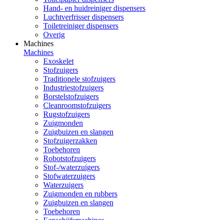
Hand- en huidreiniger dispensers
Luchtverfrisser dispensers
Toiletreiniger dispensers
Overig
Machines
Machines
Exoskelet
Stofzuigers
Traditionele stofzuigers
Industriestofzuigers
Borstelstofzuigers
Cleanroomstofzuigers
Rugstofzuigers
Zuigmonden
Zuigbuizen en slangen
Stofzuigerzakken
Toebehoren
Robotstofzuigers
Stof-/waterzuigers
Stofwaterzuigers
Waterzuigers
Zuigmonden en rubbers
Zuigbuizen en slangen
Toebehoren