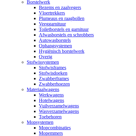
Borstelwerk
Bezems en zaalvegers
Vloertrekkers
Plumeaus en raagbollen
Veeggarnituur
Toiletborstels en garnituur
Afwasborstels en schrobbers
Autowasborstels
Ophangsystemen
Hygiënisch borstelwerk
Overig
Stofwissystemen
Stofwisframes
Stofwisdoeken
Zwabberframes
Zwabberhoezen
Materiaalwagens
Werkwagens
Hotelwagens
Vuilverzamelwagens
Wasverzamelwagens
Toebehoren
Mopsystemen
Mopcombinaties
Mopemmers