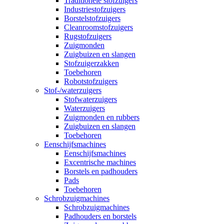
Traditionele stofzuigers
Industriestofzuigers
Borstelstofzuigers
Cleanroomstofzuigers
Rugstofzuigers
Zuigmonden
Zuigbuizen en slangen
Stofzuigerzakken
Toebehoren
Robotstofzuigers
Stof-/waterzuigers
Stofwaterzuigers
Waterzuigers
Zuigmonden en rubbers
Zuigbuizen en slangen
Toebehoren
Eenschijfsmachines
Eenschijfsmachines
Excentrische machines
Borstels en padhouders
Pads
Toebehoren
Schrobzuigmachines
Schrobzuigmachines
Padhouders en borstels