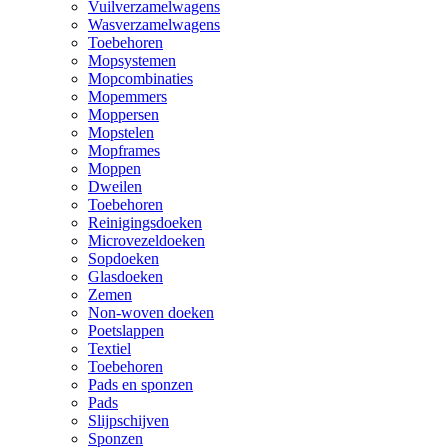
Vuilverzamelwagens
Wasverzamelwagens
Toebehoren
Mopsystemen
Mopcombinaties
Mopemmers
Moppersen
Mopstelen
Mopframes
Moppen
Dweilen
Toebehoren
Reinigingsdoeken
Microvezeldoeken
Sopdoeken
Glasdoeken
Zemen
Non-woven doeken
Poetslappen
Textiel
Toebehoren
Pads en sponzen
Pads
Slijpschijven
Sponzen