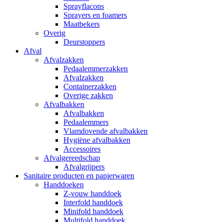
Sprayflacons
Sprayers en foamers
Maatbekers
Overig
Deurstoppers
Afval
Afvalzakken
Pedaalemmerzakken
Afvalzakken
Containerzakken
Overige zakken
Afvalbakken
Afvalbakken
Pedaalemmers
Vlamdovende afvalbakken
Hygiëne afvalbakken
Accessoires
Afvalgereedschap
Afvalgrijpers
Sanitaire producten en papierwaren
Handdoeken
Z-vouw handdoek
Interfold handdoek
Minifold handdoek
Multifold handdoek