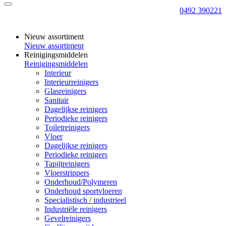
0492 390221
Nieuw assortiment
Nieuw assortiment
Reinigingsmiddelen
Reinigingsmiddelen
Interieur
Interieurreinigers
Glasreinigers
Sanitair
Dagelijkse reinigers
Periodieke reinigers
Toiletreinigers
Vloer
Dagelijkse reinigers
Periodieke reinigers
Tapijtreinigers
Vloerstrippers
Onderhoud/Polymeren
Onderhoud sportvloeren
Specialistisch / industrieel
Industriële reinigers
Gevelreinigers