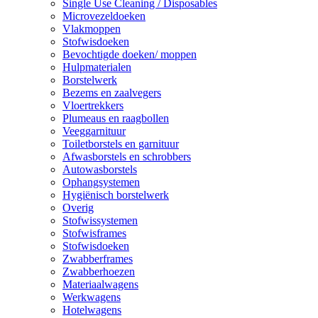
Single Use Cleaning / Disposables
Microvezeldoeken
Vlakmoppen
Stofwisdoeken
Bevochtigde doeken/ moppen
Hulpmaterialen
Borstelwerk
Bezems en zaalvegers
Vloertrekkers
Plumeaus en raagbollen
Veeggarnituur
Toiletborstels en garnituur
Afwasborstels en schrobbers
Autowasborstels
Ophangsystemen
Hygiënisch borstelwerk
Overig
Stofwissystemen
Stofwisframes
Stofwisdoeken
Zwabberframes
Zwabberhoezen
Materiaalwagens
Werkwagens
Hotelwagens