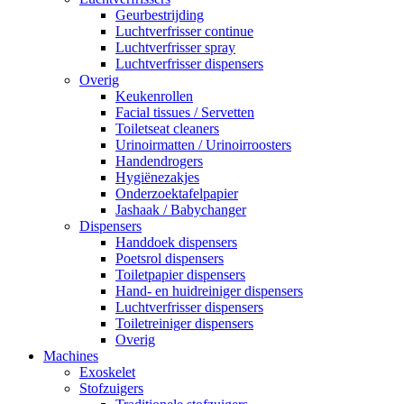
Geurbestrijding
Luchtverfrisser continue
Luchtverfrisser spray
Luchtverfrisser dispensers
Overig
Keukenrollen
Facial tissues / Servetten
Toiletseat cleaners
Urinoirmatten / Urinoirroosters
Handendrogers
Hygiënezakjes
Onderzoektafelpapier
Jashaak / Babychanger
Dispensers
Handdoek dispensers
Poetsrol dispensers
Toiletpapier dispensers
Hand- en huidreiniger dispensers
Luchtverfrisser dispensers
Toiletreiniger dispensers
Overig
Machines
Exoskelet
Stofzuigers