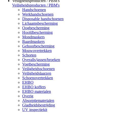
Veiligheidsproducten / PBM's
Veiligheidsproducten / PBM's
Handschoenen
Werkhandschoenen
Disposable handschoenen
Lichaamsbescherming
Oogbescherming
Hoofdbescherming
Mondmaskers
Baardmaskers
Gehoorbescherming
Mouwovertrekken
Schorten
Overalls/jassen/broeken
Voetbescherming
Veiligheidsschoenen
Veiligheidslaarzen
Schoenovertrekken
EHBO
EHBO koffers
EHBO materialen
Overig
Absorptiematerialen
Gladheidsbestrijding
UV inspectiekit