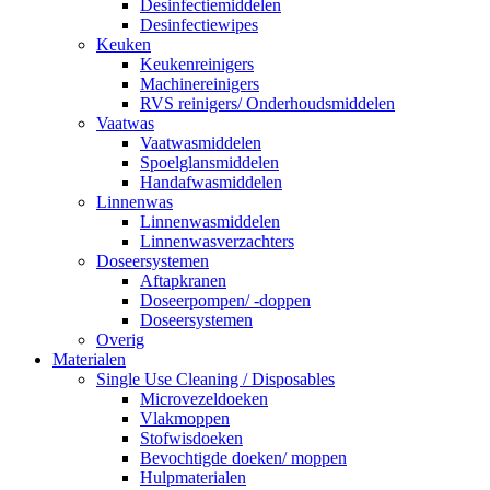
Desinfectiemiddelen
Desinfectiewipes
Keuken
Keukenreinigers
Machinereinigers
RVS reinigers/ Onderhoudsmiddelen
Vaatwas
Vaatwasmiddelen
Spoelglansmiddelen
Handafwasmiddelen
Linnenwas
Linnenwasmiddelen
Linnenwasverzachters
Doseersystemen
Aftapkranen
Doseerpompen/ -doppen
Doseersystemen
Overig
Materialen
Single Use Cleaning / Disposables
Microvezeldoeken
Vlakmoppen
Stofwisdoeken
Bevochtigde doeken/ moppen
Hulpmaterialen