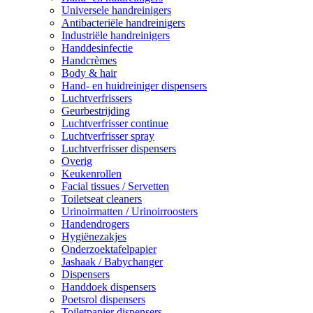
Universele handreinigers
Antibacteriële handreinigers
Industriële handreinigers
Handdesinfectie
Handcrèmes
Body & hair
Hand- en huidreiniger dispensers
Luchtverfrissers
Geurbestrijding
Luchtverfrisser continue
Luchtverfrisser spray
Luchtverfrisser dispensers
Overig
Keukenrollen
Facial tissues / Servetten
Toiletseat cleaners
Urinoirmatten / Urinoirroosters
Handendrogers
Hygiënezakjes
Onderzoektafelpapier
Jashaak / Babychanger
Dispensers
Handdoek dispensers
Poetsrol dispensers
Toiletpapier dispensers