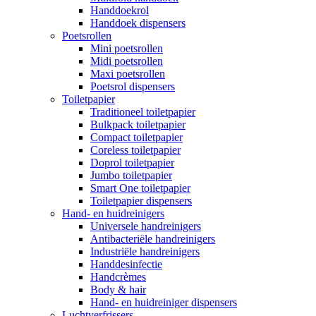
Handdoekrol
Handdoek dispensers
Poetsrollen
Mini poetsrollen
Midi poetsrollen
Maxi poetsrollen
Poetsrol dispensers
Toiletpapier
Traditioneel toiletpapier
Bulkpack toiletpapier
Compact toiletpapier
Coreless toiletpapier
Doprol toiletpapier
Jumbo toiletpapier
Smart One toiletpapier
Toiletpapier dispensers
Hand- en huidreinigers
Universele handreinigers
Antibacteriële handreinigers
Industriële handreinigers
Handdesinfectie
Handcrèmes
Body & hair
Hand- en huidreiniger dispensers
Luchtverfrissers