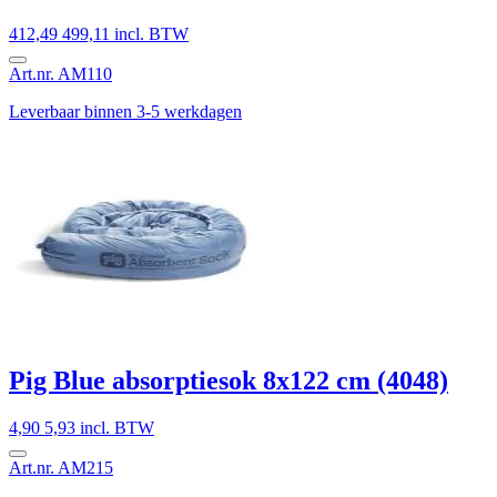
412,49
499,11 incl. BTW
Art.nr. AM110
Leverbaar binnen 3-5 werkdagen
Pig Blue absorptiesok 8x122 cm (4048)
4,90
5,93 incl. BTW
Art.nr. AM215