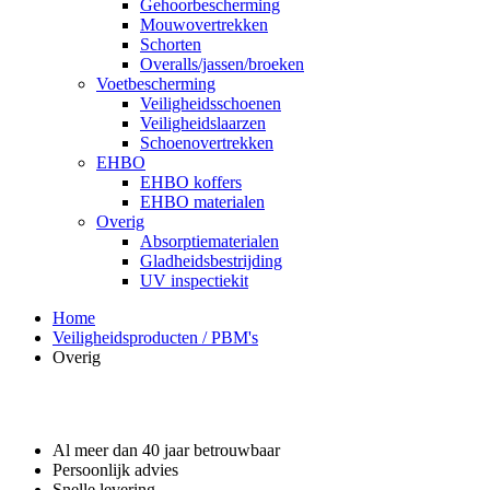
Gehoorbescherming
Mouwovertrekken
Schorten
Overalls/jassen/broeken
Voetbescherming
Veiligheidsschoenen
Veiligheidslaarzen
Schoenovertrekken
EHBO
EHBO koffers
EHBO materialen
Overig
Absorptiematerialen
Gladheidsbestrijding
UV inspectiekit
Home
Veiligheidsproducten / PBM's
Overig
Waarom GROS?
Al meer dan 40 jaar betrouwbaar
Persoonlijk advies
Snelle levering