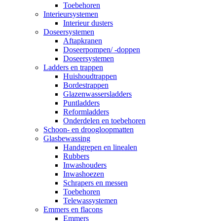
Toebehoren
Interieursystemen
Interieur dusters
Doseersystemen
Aftapkranen
Doseerpompen/ -doppen
Doseersystemen
Ladders en trappen
Huishoudtrappen
Bordestrappen
Glazenwassersladders
Puntladders
Reformladders
Onderdelen en toebehoren
Schoon- en droogloopmatten
Glasbewassing
Handgrepen en linealen
Rubbers
Inwashouders
Inwashoezen
Schrapers en messen
Toebehoren
Telewassystemen
Emmers en flacons
Emmers