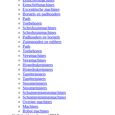
Eenschijfsmachines
Eenschijfsmachines
Excentrische machines
Borstels en padhouders
Pads
Toebehoren
Schrobzuigmachines
Schrobzuigmachines
Padhouders en borstels
Zuigmonden en rubbers
Pads
Toebehoren
Veegmachines
Veegmachines
Hogedrukreinigers
Hogedrukreinigers
Tapijtreinigers
Tapijtreinigers
Stoomreinigers
Stoomreinigers
Schuimreinigingsmachines
Schuimreinigingsmachines
Overige machines
Machines
Robot machines