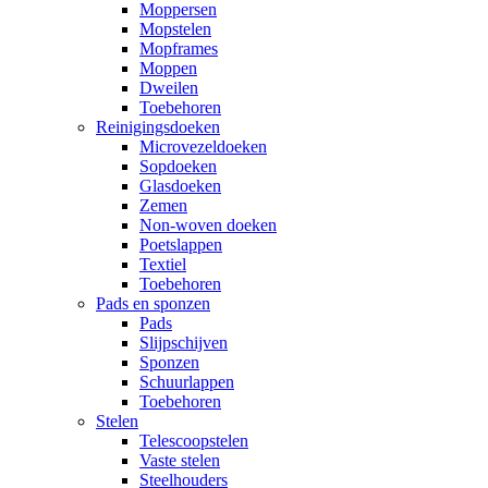
Moppersen
Mopstelen
Mopframes
Moppen
Dweilen
Toebehoren
Reinigingsdoeken
Microvezeldoeken
Sopdoeken
Glasdoeken
Zemen
Non-woven doeken
Poetslappen
Textiel
Toebehoren
Pads en sponzen
Pads
Slijpschijven
Sponzen
Schuurlappen
Toebehoren
Stelen
Telescoopstelen
Vaste stelen
Steelhouders