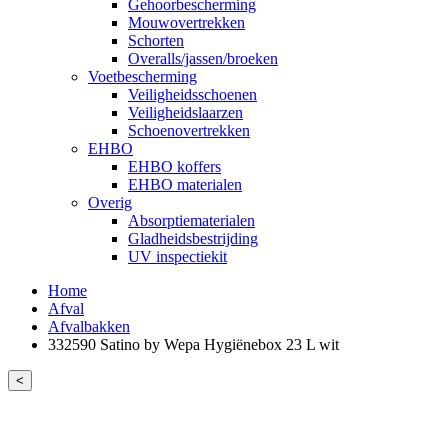
Gehoorbescherming
Mouwovertrekken
Schorten
Overalls/jassen/broeken
Voetbescherming
Veiligheidsschoenen
Veiligheidslaarzen
Schoenovertrekken
EHBO
EHBO koffers
EHBO materialen
Overig
Absorptiematerialen
Gladheidsbestrijding
UV inspectiekit
Home
Afval
Afvalbakken
332590 Satino by Wepa Hygiënebox 23 L wit
<