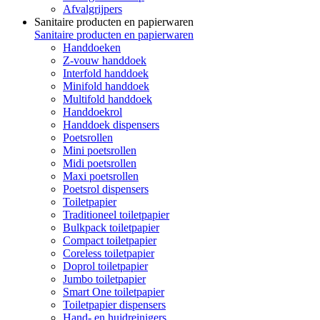
Afvalgrijpers
Sanitaire producten en papierwaren
Sanitaire producten en papierwaren
Handdoeken
Z-vouw handdoek
Interfold handdoek
Minifold handdoek
Multifold handdoek
Handdoekrol
Handdoek dispensers
Poetsrollen
Mini poetsrollen
Midi poetsrollen
Maxi poetsrollen
Poetsrol dispensers
Toiletpapier
Traditioneel toiletpapier
Bulkpack toiletpapier
Compact toiletpapier
Coreless toiletpapier
Doprol toiletpapier
Jumbo toiletpapier
Smart One toiletpapier
Toiletpapier dispensers
Hand- en huidreinigers