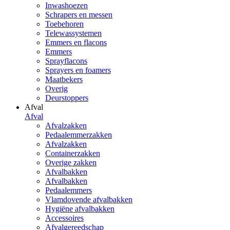
Inwashoezen
Schrapers en messen
Toebehoren
Telewassystemen
Emmers en flacons
Emmers
Sprayflacons
Sprayers en foamers
Maatbekers
Overig
Deurstoppers
Afval
Afval
Afvalzakken
Pedaalemmerzakken
Afvalzakken
Containerzakken
Overige zakken
Afvalbakken
Afvalbakken
Pedaalemmers
Vlamdovende afvalbakken
Hygiëne afvalbakken
Accessoires
Afvalgereedschap