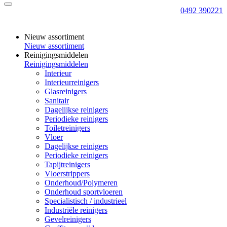
0492 390221
Nieuw assortiment
Nieuw assortiment
Reinigingsmiddelen
Reinigingsmiddelen
Interieur
Interieurreinigers
Glasreinigers
Sanitair
Dagelijkse reinigers
Periodieke reinigers
Toiletreinigers
Vloer
Dagelijkse reinigers
Periodieke reinigers
Tapijtreinigers
Vloerstrippers
Onderhoud/Polymeren
Onderhoud sportvloeren
Specialistisch / industrieel
Industriële reinigers
Gevelreinigers