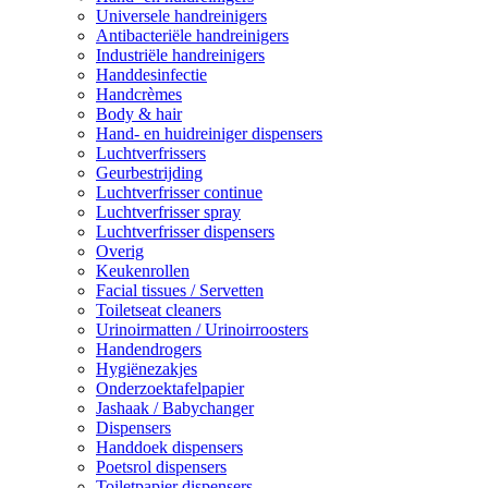
Universele handreinigers
Antibacteriële handreinigers
Industriële handreinigers
Handdesinfectie
Handcrèmes
Body & hair
Hand- en huidreiniger dispensers
Luchtverfrissers
Geurbestrijding
Luchtverfrisser continue
Luchtverfrisser spray
Luchtverfrisser dispensers
Overig
Keukenrollen
Facial tissues / Servetten
Toiletseat cleaners
Urinoirmatten / Urinoirroosters
Handendrogers
Hygiënezakjes
Onderzoektafelpapier
Jashaak / Babychanger
Dispensers
Handdoek dispensers
Poetsrol dispensers
Toiletpapier dispensers