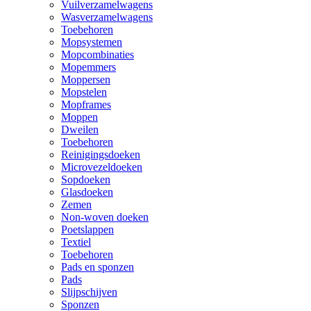
Vuilverzamelwagens
Wasverzamelwagens
Toebehoren
Mopsystemen
Mopcombinaties
Mopemmers
Moppersen
Mopstelen
Mopframes
Moppen
Dweilen
Toebehoren
Reinigingsdoeken
Microvezeldoeken
Sopdoeken
Glasdoeken
Zemen
Non-woven doeken
Poetslappen
Textiel
Toebehoren
Pads en sponzen
Pads
Slijpschijven
Sponzen