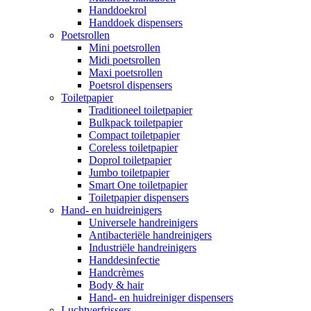
Handdoekrol
Handdoek dispensers
Poetsrollen
Mini poetsrollen
Midi poetsrollen
Maxi poetsrollen
Poetsrol dispensers
Toiletpapier
Traditioneel toiletpapier
Bulkpack toiletpapier
Compact toiletpapier
Coreless toiletpapier
Doprol toiletpapier
Jumbo toiletpapier
Smart One toiletpapier
Toiletpapier dispensers
Hand- en huidreinigers
Universele handreinigers
Antibacteriële handreinigers
Industriële handreinigers
Handdesinfectie
Handcrèmes
Body & hair
Hand- en huidreiniger dispensers
Luchtverfrissers