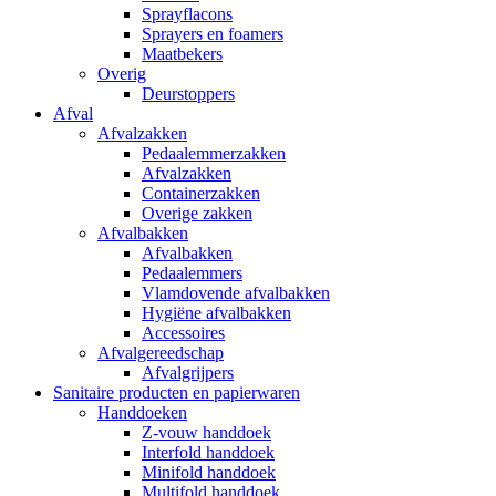
Sprayflacons
Sprayers en foamers
Maatbekers
Overig
Deurstoppers
Afval
Afvalzakken
Pedaalemmerzakken
Afvalzakken
Containerzakken
Overige zakken
Afvalbakken
Afvalbakken
Pedaalemmers
Vlamdovende afvalbakken
Hygiëne afvalbakken
Accessoires
Afvalgereedschap
Afvalgrijpers
Sanitaire producten en papierwaren
Handdoeken
Z-vouw handdoek
Interfold handdoek
Minifold handdoek
Multifold handdoek