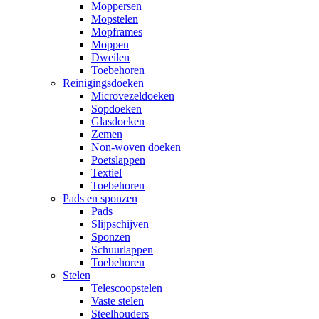
Moppersen
Mopstelen
Mopframes
Moppen
Dweilen
Toebehoren
Reinigingsdoeken
Microvezeldoeken
Sopdoeken
Glasdoeken
Zemen
Non-woven doeken
Poetslappen
Textiel
Toebehoren
Pads en sponzen
Pads
Slijpschijven
Sponzen
Schuurlappen
Toebehoren
Stelen
Telescoopstelen
Vaste stelen
Steelhouders