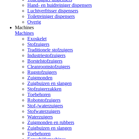
Hand- en huidreiniger dispensers
Luchtverfrisser dispensers
Toiletreiniger dispensers
Overig
Machines
Machines
Exoskelet
Stofzuigers
Traditionele stofzuigers
Industriestofzuigers
Borstelstofzuigers
Cleanroomstofzuigers
Rugstofzuigers
Zuigmonden
Zuigbuizen en slangen
Stofzuigerzakken
Toebehoren
Robotstofzuigers
Stof-/waterzuigers
Stofwaterzuigers
Waterzuigers
Zuigmonden en rubbers
Zuigbuizen en slangen
Toebehoren