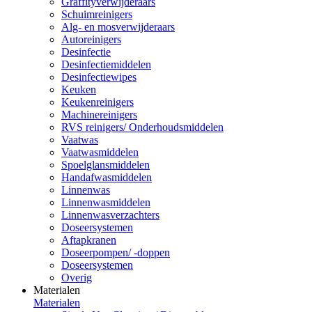
Graffityverwijderaars
Schuimreinigers
Alg- en mosverwijderaars
Autoreinigers
Desinfectie
Desinfectiemiddelen
Desinfectiewipes
Keuken
Keukenreinigers
Machinereinigers
RVS reinigers/ Onderhoudsmiddelen
Vaatwas
Vaatwasmiddelen
Spoelglansmiddelen
Handafwasmiddelen
Linnenwas
Linnenwasmiddelen
Linnenwasverzachters
Doseersystemen
Aftapkranen
Doseerpompen/ -doppen
Doseersystemen
Overig
Materialen
Materialen