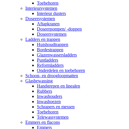
Toebehoren
Interieursystemen
Interieur dusters
Doseersystemen
Aftapkranen
Doseerpompen/ -doppen
Doseersystemen
Ladders en trappen
Huishoudtrappen
Bordestrappen
Glazenwassersladders
Puntladders
Reformladders
Onderdelen en toebehoren
Schoon- en droogloopmatten
Glasbewassing
Handgrepen en linealen
Rubbers
Inwashouders
Inwashoezen
Schrapers en messen
Toebehoren
Telewassystemen
Emmers en flacons
Emmers