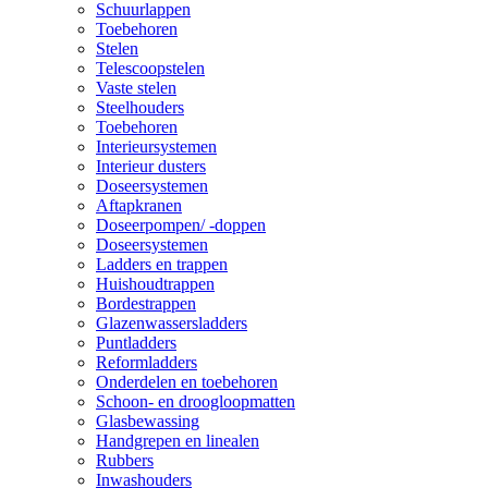
Schuurlappen
Toebehoren
Stelen
Telescoopstelen
Vaste stelen
Steelhouders
Toebehoren
Interieursystemen
Interieur dusters
Doseersystemen
Aftapkranen
Doseerpompen/ -doppen
Doseersystemen
Ladders en trappen
Huishoudtrappen
Bordestrappen
Glazenwassersladders
Puntladders
Reformladders
Onderdelen en toebehoren
Schoon- en droogloopmatten
Glasbewassing
Handgrepen en linealen
Rubbers
Inwashouders