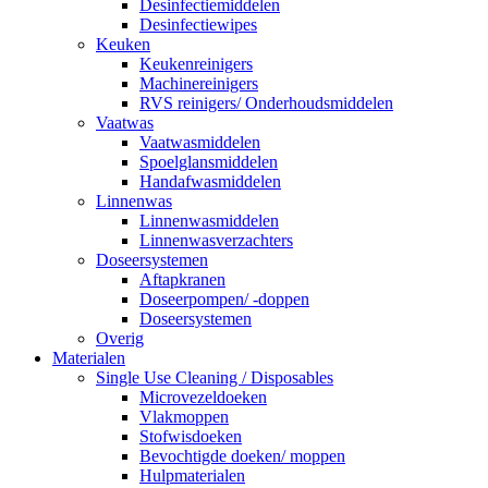
Desinfectiemiddelen
Desinfectiewipes
Keuken
Keukenreinigers
Machinereinigers
RVS reinigers/ Onderhoudsmiddelen
Vaatwas
Vaatwasmiddelen
Spoelglansmiddelen
Handafwasmiddelen
Linnenwas
Linnenwasmiddelen
Linnenwasverzachters
Doseersystemen
Aftapkranen
Doseerpompen/ -doppen
Doseersystemen
Overig
Materialen
Single Use Cleaning / Disposables
Microvezeldoeken
Vlakmoppen
Stofwisdoeken
Bevochtigde doeken/ moppen
Hulpmaterialen