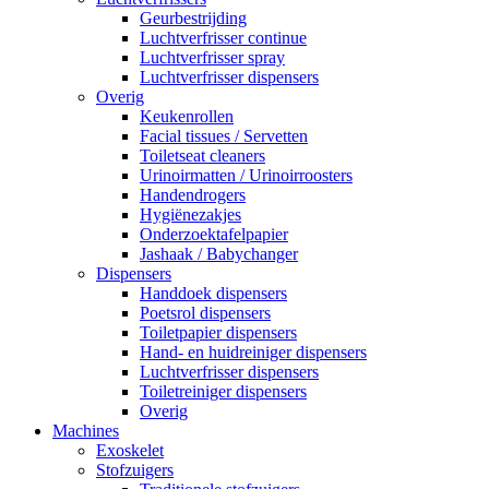
Geurbestrijding
Luchtverfrisser continue
Luchtverfrisser spray
Luchtverfrisser dispensers
Overig
Keukenrollen
Facial tissues / Servetten
Toiletseat cleaners
Urinoirmatten / Urinoirroosters
Handendrogers
Hygiënezakjes
Onderzoektafelpapier
Jashaak / Babychanger
Dispensers
Handdoek dispensers
Poetsrol dispensers
Toiletpapier dispensers
Hand- en huidreiniger dispensers
Luchtverfrisser dispensers
Toiletreiniger dispensers
Overig
Machines
Exoskelet
Stofzuigers