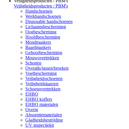
Veiligheidsproducten / PBM's
Veiligheidsproducten / PBM's
Handschoenen
Werkhandschoenen
Disposable handschoenen
Lichaamsbescherming
Oogbescherming
Hoofdbescherming
Mondmaskers
Baardmaskers
Gehoorbescherming
Mouwovertrekken
Schorten
Overalls/jassen/broeken
Voetbescherming
Veiligheidsschoenen
Veiligheidslaarzen
Schoenovertrekken
EHBO
EHBO koffers
EHBO materialen
Overig
Absorptiematerialen
Gladheidsbestrijding
UV inspectiekit