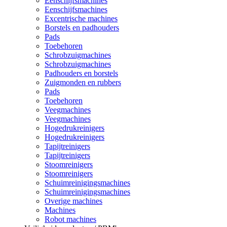
Eenschijfsmachines
Eenschijfsmachines
Excentrische machines
Borstels en padhouders
Pads
Toebehoren
Schrobzuigmachines
Schrobzuigmachines
Padhouders en borstels
Zuigmonden en rubbers
Pads
Toebehoren
Veegmachines
Veegmachines
Hogedrukreinigers
Hogedrukreinigers
Tapijtreinigers
Tapijtreinigers
Stoomreinigers
Stoomreinigers
Schuimreinigingsmachines
Schuimreinigingsmachines
Overige machines
Machines
Robot machines