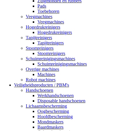
Zuigmonden en rubbers
Pads
Toebehoren
Veegmachines
Veegmachines
Hogedrukreinigers
Hogedrukreinigers
Tapijtreinigers
Tapijtreinigers
Stoomreinigers
Stoomreinigers
Schuimreinigingsmachines
Schuimreinigingsmachines
Overige machines
Machines
Robot machines
Veiligheidsproducten / PBM's
Handschoenen
Werkhandschoenen
Disposable handschoenen
Lichaamsbescherming
Oogbescherming
Hoofdbescherming
Mondmaskers
Baardmaskers