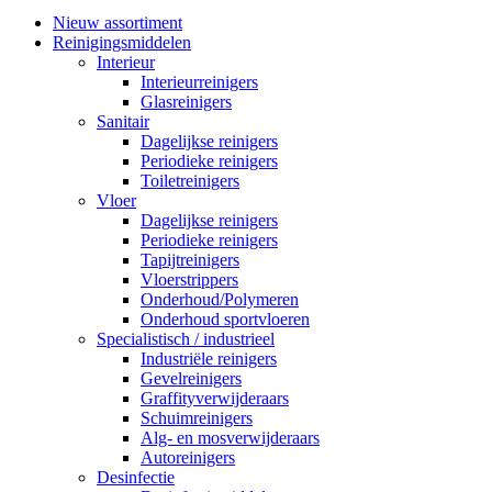
Nieuw assortiment
Reinigingsmiddelen
Interieur
Interieurreinigers
Glasreinigers
Sanitair
Dagelijkse reinigers
Periodieke reinigers
Toiletreinigers
Vloer
Dagelijkse reinigers
Periodieke reinigers
Tapijtreinigers
Vloerstrippers
Onderhoud/Polymeren
Onderhoud sportvloeren
Specialistisch / industrieel
Industriële reinigers
Gevelreinigers
Graffityverwijderaars
Schuimreinigers
Alg- en mosverwijderaars
Autoreinigers
Desinfectie