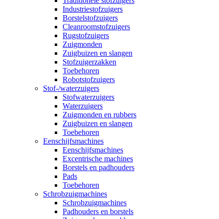
Traditionele stofzuigers
Industriestofzuigers
Borstelstofzuigers
Cleanroomstofzuigers
Rugstofzuigers
Zuigmonden
Zuigbuizen en slangen
Stofzuigerzakken
Toebehoren
Robotstofzuigers
Stof-/waterzuigers
Stofwaterzuigers
Waterzuigers
Zuigmonden en rubbers
Zuigbuizen en slangen
Toebehoren
Eenschijfsmachines
Eenschijfsmachines
Excentrische machines
Borstels en padhouders
Pads
Toebehoren
Schrobzuigmachines
Schrobzuigmachines
Padhouders en borstels