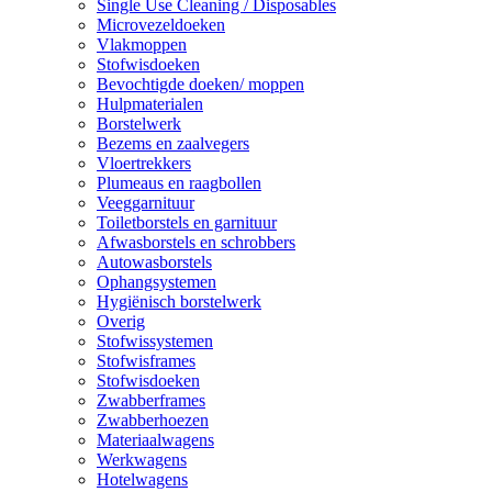
Single Use Cleaning / Disposables
Microvezeldoeken
Vlakmoppen
Stofwisdoeken
Bevochtigde doeken/ moppen
Hulpmaterialen
Borstelwerk
Bezems en zaalvegers
Vloertrekkers
Plumeaus en raagbollen
Veeggarnituur
Toiletborstels en garnituur
Afwasborstels en schrobbers
Autowasborstels
Ophangsystemen
Hygiënisch borstelwerk
Overig
Stofwissystemen
Stofwisframes
Stofwisdoeken
Zwabberframes
Zwabberhoezen
Materiaalwagens
Werkwagens
Hotelwagens