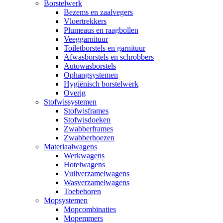
Borstelwerk
Bezems en zaalvegers
Vloertrekkers
Plumeaus en raagbollen
Veeggarnituur
Toiletborstels en garnituur
Afwasborstels en schrobbers
Autowasborstels
Ophangsystemen
Hygiënisch borstelwerk
Overig
Stofwissystemen
Stofwisframes
Stofwisdoeken
Zwabberframes
Zwabberhoezen
Materiaalwagens
Werkwagens
Hotelwagens
Vuilverzamelwagens
Wasverzamelwagens
Toebehoren
Mopsystemen
Mopcombinaties
Mopemmers