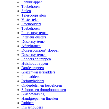
Schuurlappen
Toebehoren
Stelen
Telescoopstelen
Vaste stelen
Steelhouders
Toebehoren
Interieursystemen
Interieur dusters
Doseersystemen
Aftapkranen
Doseerpompen/ -doppen
Doseersystemen
Ladders en trappen
Huishoudtrappen
Bordestrappen
Glazenwassersladders
Puntladders
Reformladders
Onderdelen en toebehoren
Schoon- en droogloopmatten
Glasbewassing
Handgrepen en linealen
Rubbers
Inwashouders