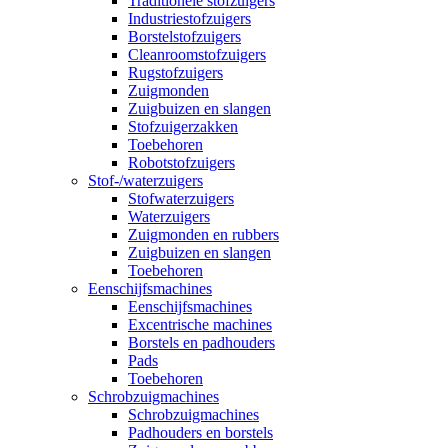
Traditionele stofzuigers
Industriestofzuigers
Borstelstofzuigers
Cleanroomstofzuigers
Rugstofzuigers
Zuigmonden
Zuigbuizen en slangen
Stofzuigerzakken
Toebehoren
Robotstofzuigers
Stof-/waterzuigers
Stofwaterzuigers
Waterzuigers
Zuigmonden en rubbers
Zuigbuizen en slangen
Toebehoren
Eenschijfsmachines
Eenschijfsmachines
Excentrische machines
Borstels en padhouders
Pads
Toebehoren
Schrobzuigmachines
Schrobzuigmachines
Padhouders en borstels