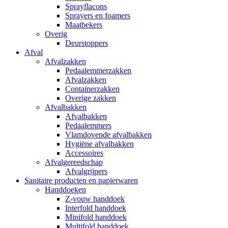
Sprayflacons
Sprayers en foamers
Maatbekers
Overig
Deurstoppers
Afval
Afvalzakken
Pedaalemmerzakken
Afvalzakken
Containerzakken
Overige zakken
Afvalbakken
Afvalbakken
Pedaalemmers
Vlamdovende afvalbakken
Hygiëne afvalbakken
Accessoires
Afvalgereedschap
Afvalgrijpers
Sanitaire producten en papierwaren
Handdoeken
Z-vouw handdoek
Interfold handdoek
Minifold handdoek
Multifold handdoek