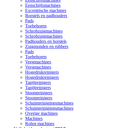
Eenschijfsmachines
Eenschijfsmachines
Excentrische machines
Borstels en padhouders
Pads
Toebehoren
Schrobzuigmachines
Schrobzuigmachines
Padhouders en borstels
Zuigmonden en rubbers
Pads
Toebehoren
Veegmachines
Veegmachines
Hogedrukreinigers
Hogedrukreinigers
Tapijtreinigers
Tapijtreinigers
Stoomreinigers
Stoomreinigers
Schuimreinigingsmachines
Schuimreinigingsmachines
Overige machines
Machines
Robot machines