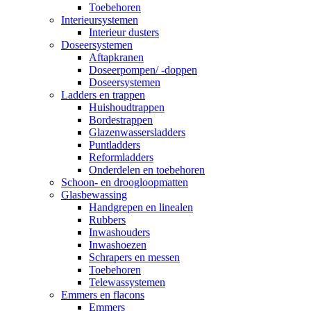
Toebehoren
Interieursystemen
Interieur dusters
Doseersystemen
Aftapkranen
Doseerpompen/ -doppen
Doseersystemen
Ladders en trappen
Huishoudtrappen
Bordestrappen
Glazenwassersladders
Puntladders
Reformladders
Onderdelen en toebehoren
Schoon- en droogloopmatten
Glasbewassing
Handgrepen en linealen
Rubbers
Inwashouders
Inwashoezen
Schrapers en messen
Toebehoren
Telewassystemen
Emmers en flacons
Emmers