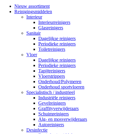
Nieuw assortiment
Reinigingsmiddelen
Interieur
Interieurreinigers
Glasreinigers
Sanitair
Dagelijkse reinigers
Periodieke reinigers
Toiletreinigers
Vloer
Dagelijkse reinigers
Periodieke reinigers
Tapijtreinigers
Vloerstrippers
Onderhoud/Polymeren
Onderhoud sportvloeren
Specialistisch / industrieel
Industriële reinigers
Gevelreinigers
Graffityverwijderaars
Schuimreinigers
Alg- en mosverwijderaars
Autoreinigers
Desinfectie