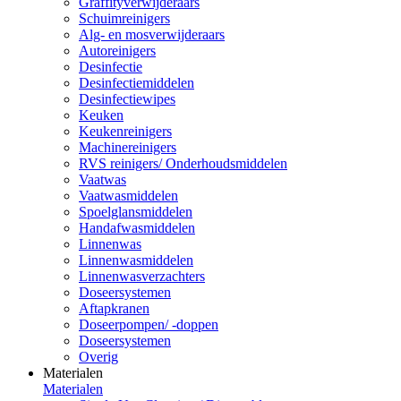
Graffityverwijderaars
Schuimreinigers
Alg- en mosverwijderaars
Autoreinigers
Desinfectie
Desinfectiemiddelen
Desinfectiewipes
Keuken
Keukenreinigers
Machinereinigers
RVS reinigers/ Onderhoudsmiddelen
Vaatwas
Vaatwasmiddelen
Spoelglansmiddelen
Handafwasmiddelen
Linnenwas
Linnenwasmiddelen
Linnenwasverzachters
Doseersystemen
Aftapkranen
Doseerpompen/ -doppen
Doseersystemen
Overig
Materialen
Materialen