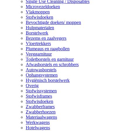
Single Use Cleaning / Disposables
Microvezeldoeken
Vlakmoppen
Stofwisdoeken
Bevochtigde doeken/ moppen
Hulpmaterialen
Borstelwerk
Bezems en zaalvegers
Vloertrekkers
Plumeaus en raagbollen
Veeggarnituur
Toiletborstels en garnituur
Afwasborstels en schrobbers
Autowasborstels
Ophangsystemen
Hygiënisch borstelwerk
Overig
Stofwissystemen
Stofwisframes
Stofwisdoeken
Zwabberframes
Zwabberhoezen
Materiaalwagens
Werkwagens
Hotelwagens