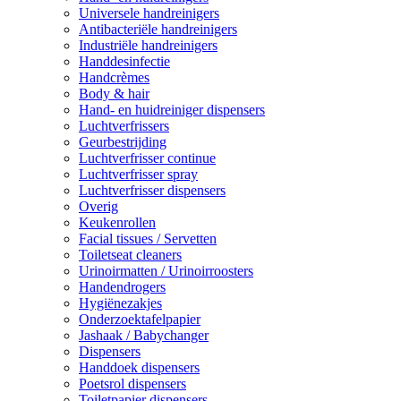
Universele handreinigers
Antibacteriële handreinigers
Industriële handreinigers
Handdesinfectie
Handcrèmes
Body & hair
Hand- en huidreiniger dispensers
Luchtverfrissers
Geurbestrijding
Luchtverfrisser continue
Luchtverfrisser spray
Luchtverfrisser dispensers
Overig
Keukenrollen
Facial tissues / Servetten
Toiletseat cleaners
Urinoirmatten / Urinoirroosters
Handendrogers
Hygiënezakjes
Onderzoektafelpapier
Jashaak / Babychanger
Dispensers
Handdoek dispensers
Poetsrol dispensers
Toiletpapier dispensers