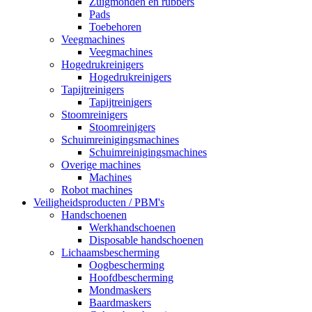
Zuigmonden en rubbers
Pads
Toebehoren
Veegmachines
Veegmachines
Hogedrukreinigers
Hogedrukreinigers
Tapijtreinigers
Tapijtreinigers
Stoomreinigers
Stoomreinigers
Schuimreinigingsmachines
Schuimreinigingsmachines
Overige machines
Machines
Robot machines
Veiligheidsproducten / PBM's
Handschoenen
Werkhandschoenen
Disposable handschoenen
Lichaamsbescherming
Oogbescherming
Hoofdbescherming
Mondmaskers
Baardmaskers