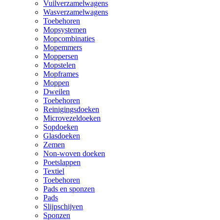
Vuilverzamelwagens
Wasverzamelwagens
Toebehoren
Mopsystemen
Mopcombinaties
Mopemmers
Moppersen
Mopstelen
Mopframes
Moppen
Dweilen
Toebehoren
Reinigingsdoeken
Microvezeldoeken
Sopdoeken
Glasdoeken
Zemen
Non-woven doeken
Poetslappen
Textiel
Toebehoren
Pads en sponzen
Pads
Slijpschijven
Sponzen