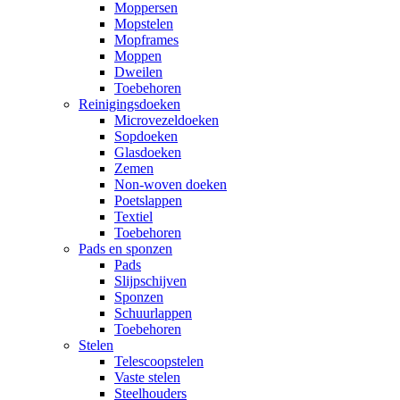
Moppersen
Mopstelen
Mopframes
Moppen
Dweilen
Toebehoren
Reinigingsdoeken
Microvezeldoeken
Sopdoeken
Glasdoeken
Zemen
Non-woven doeken
Poetslappen
Textiel
Toebehoren
Pads en sponzen
Pads
Slijpschijven
Sponzen
Schuurlappen
Toebehoren
Stelen
Telescoopstelen
Vaste stelen
Steelhouders