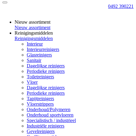
0492 390221
Nieuw assortiment
Nieuw assortiment
Reinigingsmiddelen
Reinigingsmiddelen
Interieur
Interieurreinigers
Glasreinigers
Sanitair
Dagelijkse reinigers
Periodieke reinigers
Toiletreinigers
Vloer
Dagelijkse reinigers
Periodieke reinigers
Tapijtreinigers
Vloerstrippers
Onderhoud/Polymeren
Onderhoud sportvloeren
Specialistisch / industrieel
Industriële reinigers
Gevelreinigers