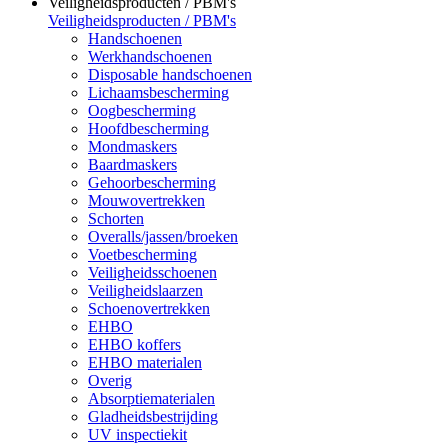
Veiligheidsproducten / PBM's
Veiligheidsproducten / PBM's
Handschoenen
Werkhandschoenen
Disposable handschoenen
Lichaamsbescherming
Oogbescherming
Hoofdbescherming
Mondmaskers
Baardmaskers
Gehoorbescherming
Mouwovertrekken
Schorten
Overalls/jassen/broeken
Voetbescherming
Veiligheidsschoenen
Veiligheidslaarzen
Schoenovertrekken
EHBO
EHBO koffers
EHBO materialen
Overig
Absorptiematerialen
Gladheidsbestrijding
UV inspectiekit