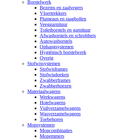
Borstelwerk
Bezems en zaalvegers
Vloertrekkers
Plumeaus en raagbollen
Veeggarnituur
Toiletborstels en garnituur
Afwasborstels en schrobbers
Autowasborstels
Ophangsystemen
Hygiënisch borstelwerk
Overig
Stofwissystemen
Stofwisframes
Stofwisdoeken
Zwabberframes
Zwabberhoezen
Materiaalwagens
Werkwagens
Hotelwagens
Vuilverzamelwagens
Wasverzamelwagens
Toebehoren
Mopsystemen
Mopcombinaties
Mopemmers