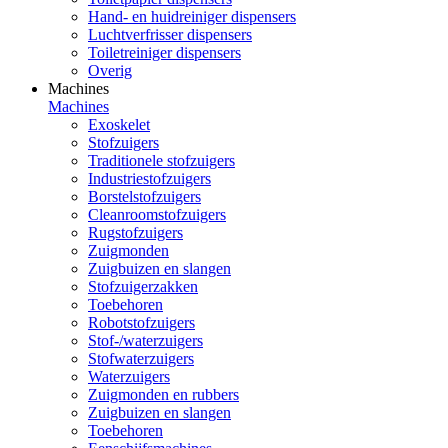
Hand- en huidreiniger dispensers
Luchtverfrisser dispensers
Toiletreiniger dispensers
Overig
Machines
Machines
Exoskelet
Stofzuigers
Traditionele stofzuigers
Industriestofzuigers
Borstelstofzuigers
Cleanroomstofzuigers
Rugstofzuigers
Zuigmonden
Zuigbuizen en slangen
Stofzuigerzakken
Toebehoren
Robotstofzuigers
Stof-/waterzuigers
Stofwaterzuigers
Waterzuigers
Zuigmonden en rubbers
Zuigbuizen en slangen
Toebehoren