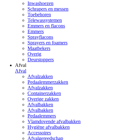
Inwashoezen
Schrapers en messen
Toebehoren
Telewassystemen
Emmers en flacons
Emmers
Sprayflacons
Sprayers en foamers
Maatbekers
Overig
Deurstoppers
Afval
Afval
Afvalzakken
Pedaalemmerzakken
Afvalzakken
Containerzakken
Overige zakken
Afvalbakken
Afvalbakken
Pedaalemmers
Vlamdovende afvalbakken
Hygiëne afvalbakken
Accessoires
Afvalgereedschap