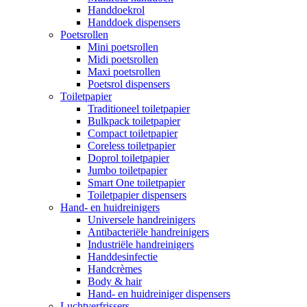
Handdoekrol
Handdoek dispensers
Poetsrollen
Mini poetsrollen
Midi poetsrollen
Maxi poetsrollen
Poetsrol dispensers
Toiletpapier
Traditioneel toiletpapier
Bulkpack toiletpapier
Compact toiletpapier
Coreless toiletpapier
Doprol toiletpapier
Jumbo toiletpapier
Smart One toiletpapier
Toiletpapier dispensers
Hand- en huidreinigers
Universele handreinigers
Antibacteriële handreinigers
Industriële handreinigers
Handdesinfectie
Handcrèmes
Body & hair
Hand- en huidreiniger dispensers
Luchtverfrissers