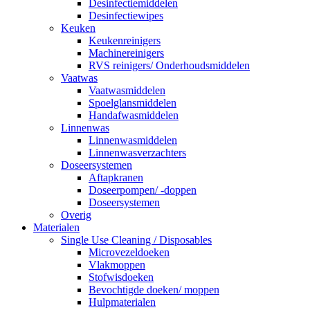
Desinfectiemiddelen
Desinfectiewipes
Keuken
Keukenreinigers
Machinereinigers
RVS reinigers/ Onderhoudsmiddelen
Vaatwas
Vaatwasmiddelen
Spoelglansmiddelen
Handafwasmiddelen
Linnenwas
Linnenwasmiddelen
Linnenwasverzachters
Doseersystemen
Aftapkranen
Doseerpompen/ -doppen
Doseersystemen
Overig
Materialen
Single Use Cleaning / Disposables
Microvezeldoeken
Vlakmoppen
Stofwisdoeken
Bevochtigde doeken/ moppen
Hulpmaterialen