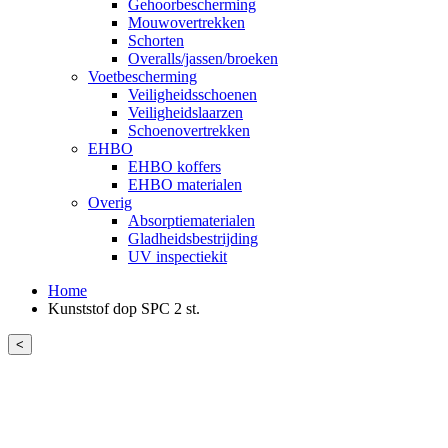
Gehoorbescherming
Mouwovertrekken
Schorten
Overalls/jassen/broeken
Voetbescherming
Veiligheidsschoenen
Veiligheidslaarzen
Schoenovertrekken
EHBO
EHBO koffers
EHBO materialen
Overig
Absorptiematerialen
Gladheidsbestrijding
UV inspectiekit
Home
Kunststof dop SPC 2 st.
<