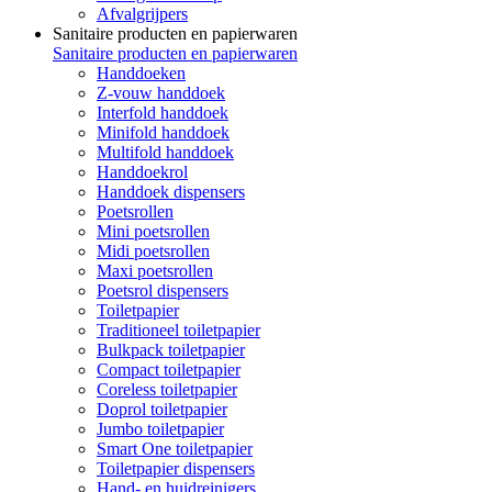
Afvalgrijpers
Sanitaire producten en papierwaren
Sanitaire producten en papierwaren
Handdoeken
Z-vouw handdoek
Interfold handdoek
Minifold handdoek
Multifold handdoek
Handdoekrol
Handdoek dispensers
Poetsrollen
Mini poetsrollen
Midi poetsrollen
Maxi poetsrollen
Poetsrol dispensers
Toiletpapier
Traditioneel toiletpapier
Bulkpack toiletpapier
Compact toiletpapier
Coreless toiletpapier
Doprol toiletpapier
Jumbo toiletpapier
Smart One toiletpapier
Toiletpapier dispensers
Hand- en huidreinigers