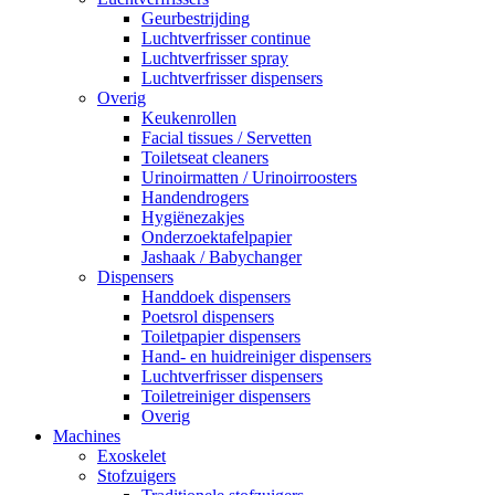
Geurbestrijding
Luchtverfrisser continue
Luchtverfrisser spray
Luchtverfrisser dispensers
Overig
Keukenrollen
Facial tissues / Servetten
Toiletseat cleaners
Urinoirmatten / Urinoirroosters
Handendrogers
Hygiënezakjes
Onderzoektafelpapier
Jashaak / Babychanger
Dispensers
Handdoek dispensers
Poetsrol dispensers
Toiletpapier dispensers
Hand- en huidreiniger dispensers
Luchtverfrisser dispensers
Toiletreiniger dispensers
Overig
Machines
Exoskelet
Stofzuigers