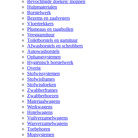
Bevochtigde doeken/ moppen
Hulpmaterialen
Borstelwerk
Bezems en zaalvegers
Vloertrekkers
Plumeaus en raagbollen
Veeggarnituur
Toiletborstels en garnituur
Afwasborstels en schrobbers
Autowasborstels
Ophangsystemen
Hygiënisch borstelwerk
Overig
Stofwissystemen
Stofwisframes
Stofwisdoeken
Zwabberframes
Zwabberhoezen
Materiaalwagens
Werkwagens
Hotelwagens
Vuilverzamelwagens
Wasverzamelwagens
Toebehoren
Mopsystemen