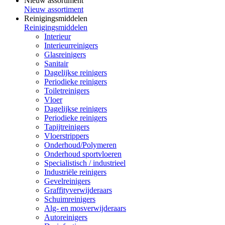
Nieuw assortiment
Nieuw assortiment
Reinigingsmiddelen
Reinigingsmiddelen
Interieur
Interieurreinigers
Glasreinigers
Sanitair
Dagelijkse reinigers
Periodieke reinigers
Toiletreinigers
Vloer
Dagelijkse reinigers
Periodieke reinigers
Tapijtreinigers
Vloerstrippers
Onderhoud/Polymeren
Onderhoud sportvloeren
Specialistisch / industrieel
Industriële reinigers
Gevelreinigers
Graffityverwijderaars
Schuimreinigers
Alg- en mosverwijderaars
Autoreinigers