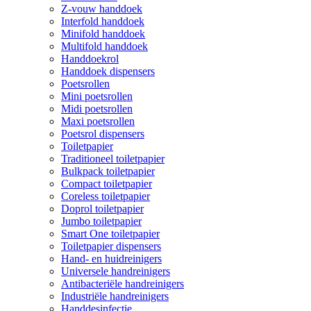
Z-vouw handdoek
Interfold handdoek
Minifold handdoek
Multifold handdoek
Handdoekrol
Handdoek dispensers
Poetsrollen
Mini poetsrollen
Midi poetsrollen
Maxi poetsrollen
Poetsrol dispensers
Toiletpapier
Traditioneel toiletpapier
Bulkpack toiletpapier
Compact toiletpapier
Coreless toiletpapier
Doprol toiletpapier
Jumbo toiletpapier
Smart One toiletpapier
Toiletpapier dispensers
Hand- en huidreinigers
Universele handreinigers
Antibacteriële handreinigers
Industriële handreinigers
Handdesinfectie