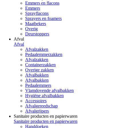
Emmers en flacons
Emmers
Sprayflacons
Sprayers en foamers
Maatbekers
Overig
Deurstoppers
Afval
Afval
Afvalzakken
Pedaalemmerzakken
Afvalzakken
Containerzakken
Overige zakken
Afvalbakken
Afvalbakken
Pedaalemmers
Vlamdovende afvalbakken
Hygiëne afvalbakken
Accessoires
Afvalgereedschap
Afvalgrijpers
Sanitaire producten en papierwaren
Sanitaire producten en papierwaren
Handdoeken