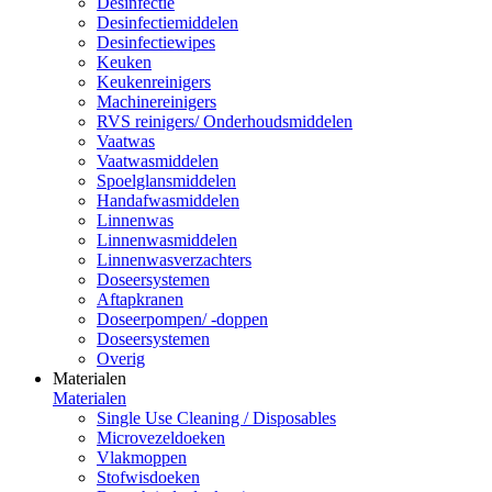
Desinfectie
Desinfectiemiddelen
Desinfectiewipes
Keuken
Keukenreinigers
Machinereinigers
RVS reinigers/ Onderhoudsmiddelen
Vaatwas
Vaatwasmiddelen
Spoelglansmiddelen
Handafwasmiddelen
Linnenwas
Linnenwasmiddelen
Linnenwasverzachters
Doseersystemen
Aftapkranen
Doseerpompen/ -doppen
Doseersystemen
Overig
Materialen
Materialen
Single Use Cleaning / Disposables
Microvezeldoeken
Vlakmoppen
Stofwisdoeken