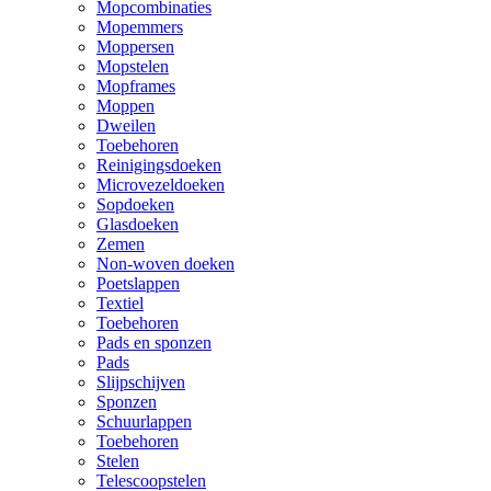
Mopcombinaties
Mopemmers
Moppersen
Mopstelen
Mopframes
Moppen
Dweilen
Toebehoren
Reinigingsdoeken
Microvezeldoeken
Sopdoeken
Glasdoeken
Zemen
Non-woven doeken
Poetslappen
Textiel
Toebehoren
Pads en sponzen
Pads
Slijpschijven
Sponzen
Schuurlappen
Toebehoren
Stelen
Telescoopstelen