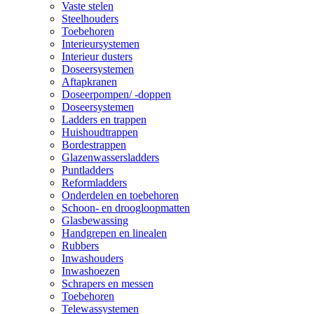
Vaste stelen
Steelhouders
Toebehoren
Interieursystemen
Interieur dusters
Doseersystemen
Aftapkranen
Doseerpompen/ -doppen
Doseersystemen
Ladders en trappen
Huishoudtrappen
Bordestrappen
Glazenwassersladders
Puntladders
Reformladders
Onderdelen en toebehoren
Schoon- en droogloopmatten
Glasbewassing
Handgrepen en linealen
Rubbers
Inwashouders
Inwashoezen
Schrapers en messen
Toebehoren
Telewassystemen