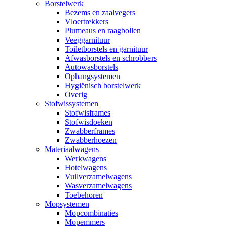
Borstelwerk
Bezems en zaalvegers
Vloertrekkers
Plumeaus en raagbollen
Veeggarnituur
Toiletborstels en garnituur
Afwasborstels en schrobbers
Autowasborstels
Ophangsystemen
Hygiënisch borstelwerk
Overig
Stofwissystemen
Stofwisframes
Stofwisdoeken
Zwabberframes
Zwabberhoezen
Materiaalwagens
Werkwagens
Hotelwagens
Vuilverzamelwagens
Wasverzamelwagens
Toebehoren
Mopsystemen
Mopcombinaties
Mopemmers