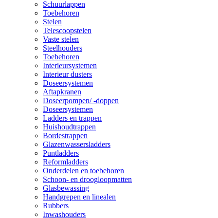
Schuurlappen
Toebehoren
Stelen
Telescoopstelen
Vaste stelen
Steelhouders
Toebehoren
Interieursystemen
Interieur dusters
Doseersystemen
Aftapkranen
Doseerpompen/ -doppen
Doseersystemen
Ladders en trappen
Huishoudtrappen
Bordestrappen
Glazenwassersladders
Puntladders
Reformladders
Onderdelen en toebehoren
Schoon- en droogloopmatten
Glasbewassing
Handgrepen en linealen
Rubbers
Inwashouders