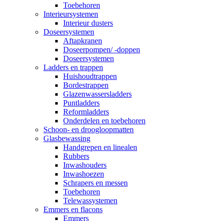
Toebehoren
Interieursystemen
Interieur dusters
Doseersystemen
Aftapkranen
Doseerpompen/ -doppen
Doseersystemen
Ladders en trappen
Huishoudtrappen
Bordestrappen
Glazenwassersladders
Puntladders
Reformladders
Onderdelen en toebehoren
Schoon- en droogloopmatten
Glasbewassing
Handgrepen en linealen
Rubbers
Inwashouders
Inwashoezen
Schrapers en messen
Toebehoren
Telewassystemen
Emmers en flacons
Emmers