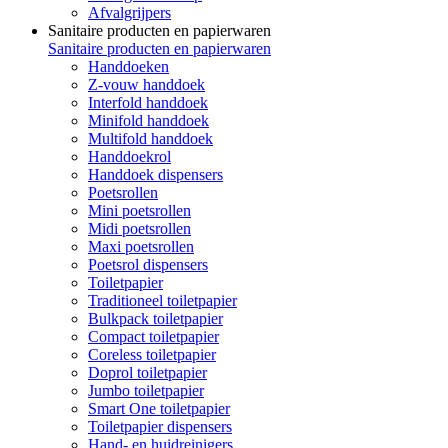
Afvalgrijpers
Sanitaire producten en papierwaren
Sanitaire producten en papierwaren
Handdoeken
Z-vouw handdoek
Interfold handdoek
Minifold handdoek
Multifold handdoek
Handdoekrol
Handdoek dispensers
Poetsrollen
Mini poetsrollen
Midi poetsrollen
Maxi poetsrollen
Poetsrol dispensers
Toiletpapier
Traditioneel toiletpapier
Bulkpack toiletpapier
Compact toiletpapier
Coreless toiletpapier
Doprol toiletpapier
Jumbo toiletpapier
Smart One toiletpapier
Toiletpapier dispensers
Hand- en huidreinigers