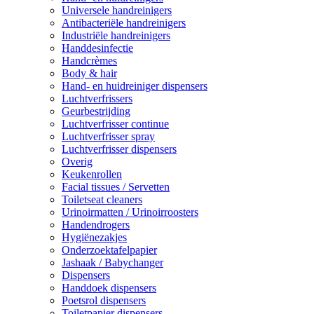
Universele handreinigers
Antibacteriële handreinigers
Industriële handreinigers
Handdesinfectie
Handcrèmes
Body & hair
Hand- en huidreiniger dispensers
Luchtverfrissers
Geurbestrijding
Luchtverfrisser continue
Luchtverfrisser spray
Luchtverfrisser dispensers
Overig
Keukenrollen
Facial tissues / Servetten
Toiletseat cleaners
Urinoirmatten / Urinoirroosters
Handendrogers
Hygiënezakjes
Onderzoektafelpapier
Jashaak / Babychanger
Dispensers
Handdoek dispensers
Poetsrol dispensers
Toiletpapier dispensers