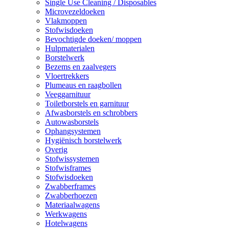
Single Use Cleaning / Disposables
Microvezeldoeken
Vlakmoppen
Stofwisdoeken
Bevochtigde doeken/ moppen
Hulpmaterialen
Borstelwerk
Bezems en zaalvegers
Vloertrekkers
Plumeaus en raagbollen
Veeggarnituur
Toiletborstels en garnituur
Afwasborstels en schrobbers
Autowasborstels
Ophangsystemen
Hygiënisch borstelwerk
Overig
Stofwissystemen
Stofwisframes
Stofwisdoeken
Zwabberframes
Zwabberhoezen
Materiaalwagens
Werkwagens
Hotelwagens