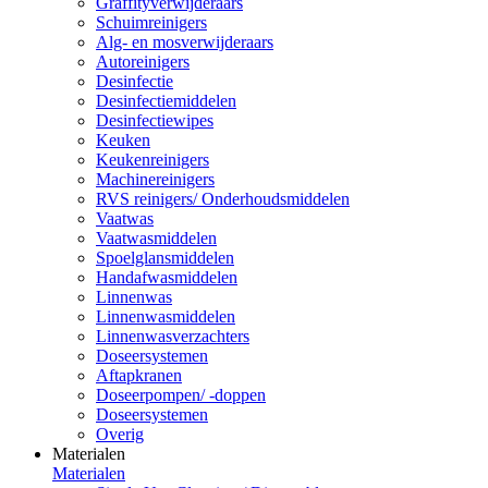
Graffityverwijderaars
Schuimreinigers
Alg- en mosverwijderaars
Autoreinigers
Desinfectie
Desinfectiemiddelen
Desinfectiewipes
Keuken
Keukenreinigers
Machinereinigers
RVS reinigers/ Onderhoudsmiddelen
Vaatwas
Vaatwasmiddelen
Spoelglansmiddelen
Handafwasmiddelen
Linnenwas
Linnenwasmiddelen
Linnenwasverzachters
Doseersystemen
Aftapkranen
Doseerpompen/ -doppen
Doseersystemen
Overig
Materialen
Materialen