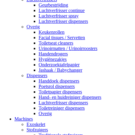
Geurbestrijding
Luchtverfrisser continue
Luchtverfrisser spray
Luchtverfrisser dispensers
Overig
Keukenrollen
Facial tissues / Servetten
Toiletseat cleaners
Urinoirmatten / Urinoirroosters
Handendrogers
Hygiënezakjes
Onderzoektafelpapier
Jashaak / Babychanger
Dispensers
Handdoek dispensers
Poetsrol dispensers
Toiletpapier dispensers
Hand- en huidreiniger dispensers
Luchtverfrisser dispensers
Toiletreiniger dispensers
Overig
Machines
Exoskelet
Stofzuigers