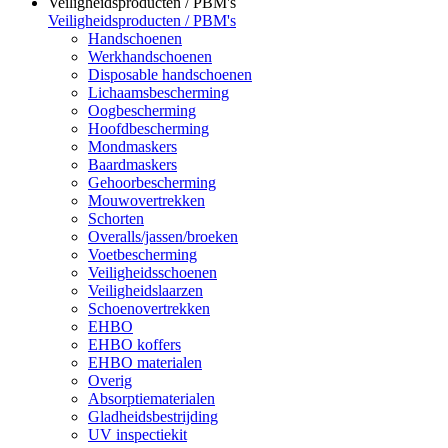
Veiligheidsproducten / PBM's
Veiligheidsproducten / PBM's
Handschoenen
Werkhandschoenen
Disposable handschoenen
Lichaamsbescherming
Oogbescherming
Hoofdbescherming
Mondmaskers
Baardmaskers
Gehoorbescherming
Mouwovertrekken
Schorten
Overalls/jassen/broeken
Voetbescherming
Veiligheidsschoenen
Veiligheidslaarzen
Schoenovertrekken
EHBO
EHBO koffers
EHBO materialen
Overig
Absorptiematerialen
Gladheidsbestrijding
UV inspectiekit