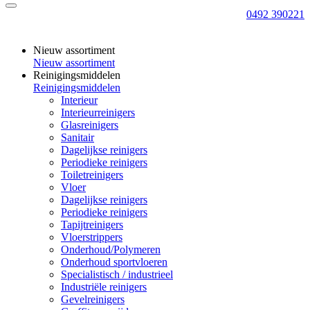
0492 390221
Nieuw assortiment
Nieuw assortiment
Reinigingsmiddelen
Reinigingsmiddelen
Interieur
Interieurreinigers
Glasreinigers
Sanitair
Dagelijkse reinigers
Periodieke reinigers
Toiletreinigers
Vloer
Dagelijkse reinigers
Periodieke reinigers
Tapijtreinigers
Vloerstrippers
Onderhoud/Polymeren
Onderhoud sportvloeren
Specialistisch / industrieel
Industriële reinigers
Gevelreinigers