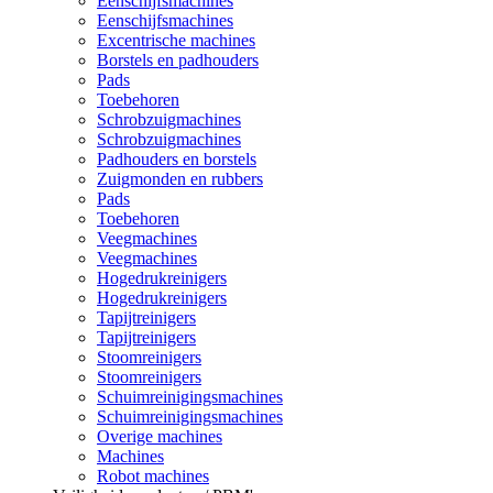
Eenschijfsmachines
Eenschijfsmachines
Excentrische machines
Borstels en padhouders
Pads
Toebehoren
Schrobzuigmachines
Schrobzuigmachines
Padhouders en borstels
Zuigmonden en rubbers
Pads
Toebehoren
Veegmachines
Veegmachines
Hogedrukreinigers
Hogedrukreinigers
Tapijtreinigers
Tapijtreinigers
Stoomreinigers
Stoomreinigers
Schuimreinigingsmachines
Schuimreinigingsmachines
Overige machines
Machines
Robot machines