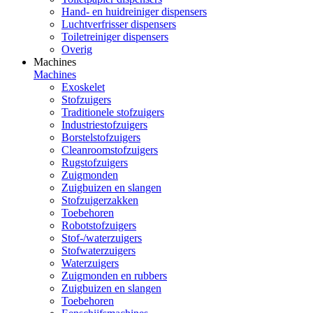
Hand- en huidreiniger dispensers
Luchtverfrisser dispensers
Toiletreiniger dispensers
Overig
Machines
Machines
Exoskelet
Stofzuigers
Traditionele stofzuigers
Industriestofzuigers
Borstelstofzuigers
Cleanroomstofzuigers
Rugstofzuigers
Zuigmonden
Zuigbuizen en slangen
Stofzuigerzakken
Toebehoren
Robotstofzuigers
Stof-/waterzuigers
Stofwaterzuigers
Waterzuigers
Zuigmonden en rubbers
Zuigbuizen en slangen
Toebehoren