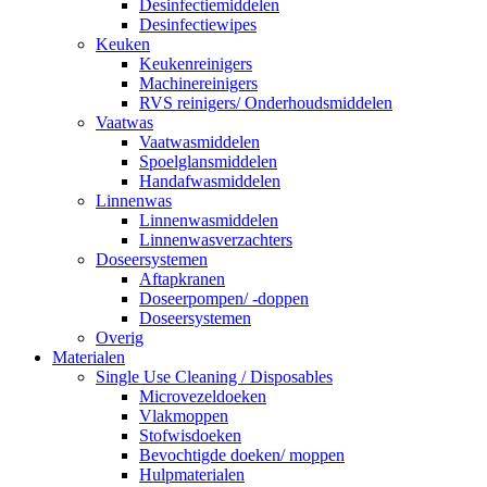
Desinfectiemiddelen
Desinfectiewipes
Keuken
Keukenreinigers
Machinereinigers
RVS reinigers/ Onderhoudsmiddelen
Vaatwas
Vaatwasmiddelen
Spoelglansmiddelen
Handafwasmiddelen
Linnenwas
Linnenwasmiddelen
Linnenwasverzachters
Doseersystemen
Aftapkranen
Doseerpompen/ -doppen
Doseersystemen
Overig
Materialen
Single Use Cleaning / Disposables
Microvezeldoeken
Vlakmoppen
Stofwisdoeken
Bevochtigde doeken/ moppen
Hulpmaterialen