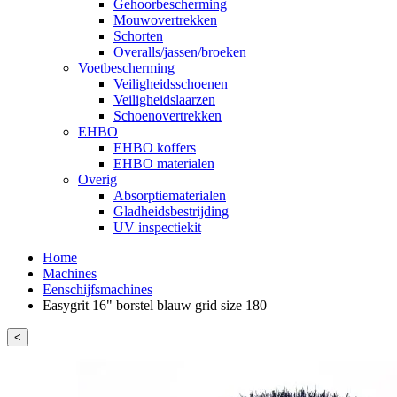
Gehoorbescherming
Mouwovertrekken
Schorten
Overalls/jassen/broeken
Voetbescherming
Veiligheidsschoenen
Veiligheidslaarzen
Schoenovertrekken
EHBO
EHBO koffers
EHBO materialen
Overig
Absorptiematerialen
Gladheidsbestrijding
UV inspectiekit
Home
Machines
Eenschijfsmachines
Easygrit 16" borstel blauw grid size 180
<