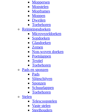
Moppersen
Mopstelen
Mopframes
Moppen
Dweilen
Toebehoren
Reinigingsdoeken
Microvezeldoeken
Sopdoeken
Glasdoeken
Zemen
Non-woven doeken
Poetslappen
Textiel
Toebehoren
Pads en sponzen
Pads
Slijpschijven
Sponzen
Schuurlappen
Toebehoren
Stelen
Telescoopstelen
Vaste stelen
Steelhouders