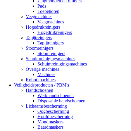
Zuigmonden en rubbers
Pads
Toebehoren
Veegmachines
Veegmachines
Hogedrukreinigers
Hogedrukreinigers
Tapijtreinigers
Tapijtreinigers
Stoomreinigers
Stoomreinigers
Schuimreinigingsmachines
Schuimreinigingsmachines
Overige machines
Machines
Robot machines
Veiligheidsproducten / PBM's
Handschoenen
Werkhandschoenen
Disposable handschoenen
Lichaamsbescherming
Oogbescherming
Hoofdbescherming
Mondmaskers
Baardmaskers