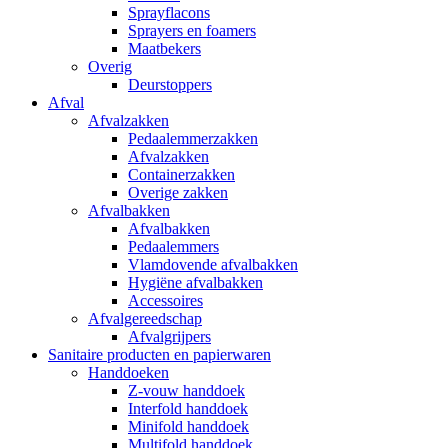
Sprayflacons
Sprayers en foamers
Maatbekers
Overig
Deurstoppers
Afval
Afvalzakken
Pedaalemmerzakken
Afvalzakken
Containerzakken
Overige zakken
Afvalbakken
Afvalbakken
Pedaalemmers
Vlamdovende afvalbakken
Hygiëne afvalbakken
Accessoires
Afvalgereedschap
Afvalgrijpers
Sanitaire producten en papierwaren
Handdoeken
Z-vouw handdoek
Interfold handdoek
Minifold handdoek
Multifold handdoek