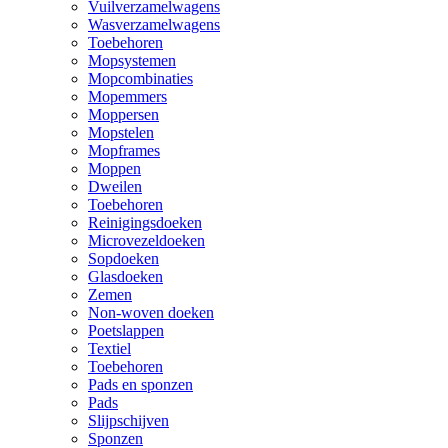
Vuilverzamelwagens
Wasverzamelwagens
Toebehoren
Mopsystemen
Mopcombinaties
Mopemmers
Moppersen
Mopstelen
Mopframes
Moppen
Dweilen
Toebehoren
Reinigingsdoeken
Microvezeldoeken
Sopdoeken
Glasdoeken
Zemen
Non-woven doeken
Poetslappen
Textiel
Toebehoren
Pads en sponzen
Pads
Slijpschijven
Sponzen