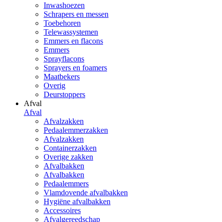
Inwashoezen
Schrapers en messen
Toebehoren
Telewassystemen
Emmers en flacons
Emmers
Sprayflacons
Sprayers en foamers
Maatbekers
Overig
Deurstoppers
Afval
Afval
Afvalzakken
Pedaalemmerzakken
Afvalzakken
Containerzakken
Overige zakken
Afvalbakken
Afvalbakken
Pedaalemmers
Vlamdovende afvalbakken
Hygiëne afvalbakken
Accessoires
Afvalgereedschap