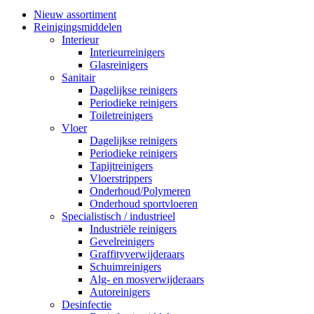
Nieuw assortiment
Reinigingsmiddelen
Interieur
Interieurreinigers
Glasreinigers
Sanitair
Dagelijkse reinigers
Periodieke reinigers
Toiletreinigers
Vloer
Dagelijkse reinigers
Periodieke reinigers
Tapijtreinigers
Vloerstrippers
Onderhoud/Polymeren
Onderhoud sportvloeren
Specialistisch / industrieel
Industriële reinigers
Gevelreinigers
Graffityverwijderaars
Schuimreinigers
Alg- en mosverwijderaars
Autoreinigers
Desinfectie