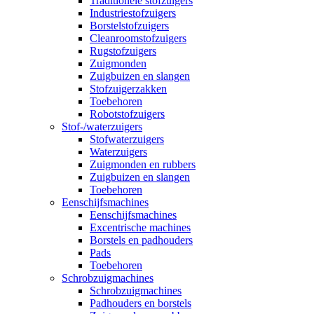
Traditionele stofzuigers
Industriestofzuigers
Borstelstofzuigers
Cleanroomstofzuigers
Rugstofzuigers
Zuigmonden
Zuigbuizen en slangen
Stofzuigerzakken
Toebehoren
Robotstofzuigers
Stof-/waterzuigers
Stofwaterzuigers
Waterzuigers
Zuigmonden en rubbers
Zuigbuizen en slangen
Toebehoren
Eenschijfsmachines
Eenschijfsmachines
Excentrische machines
Borstels en padhouders
Pads
Toebehoren
Schrobzuigmachines
Schrobzuigmachines
Padhouders en borstels