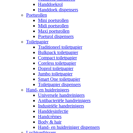
Handdoekrol
Handdoek dispensers
Poetsrollen
Mini poetsrollen
Midi poetsrollen
Maxi poetsrollen
Poetsrol dispensers
Toiletpapier
Traditioneel toiletpapier
Bulkpack toiletpapier
Compact toiletpapier
Coreless toiletpapier
Doprol toiletpapier
Jumbo toiletpapier
Smart One toiletpapier
Toiletpapier dispensers
Hand- en huidreinigers
Universele handreinigers
Antibacteriële handreinigers
Industriële handreinigers
Handdesinfectie
Handcrèmes
Body & hair
Hand- en huidreiniger dispensers
Luchtverfrissers