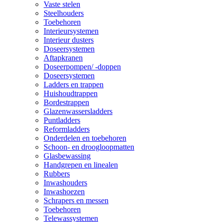
Vaste stelen
Steelhouders
Toebehoren
Interieursystemen
Interieur dusters
Doseersystemen
Aftapkranen
Doseerpompen/ -doppen
Doseersystemen
Ladders en trappen
Huishoudtrappen
Bordestrappen
Glazenwassersladders
Puntladders
Reformladders
Onderdelen en toebehoren
Schoon- en droogloopmatten
Glasbewassing
Handgrepen en linealen
Rubbers
Inwashouders
Inwashoezen
Schrapers en messen
Toebehoren
Telewassystemen