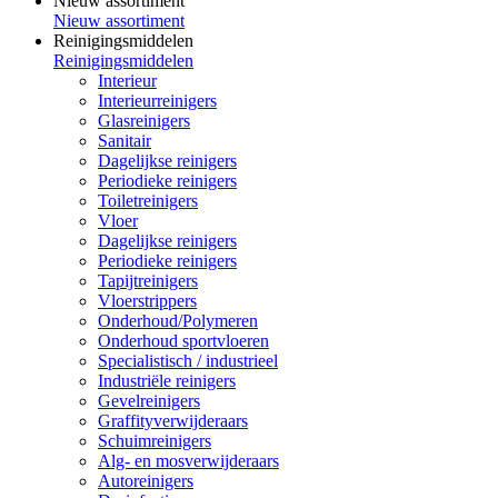
Nieuw assortiment
Nieuw assortiment
Reinigingsmiddelen
Reinigingsmiddelen
Interieur
Interieurreinigers
Glasreinigers
Sanitair
Dagelijkse reinigers
Periodieke reinigers
Toiletreinigers
Vloer
Dagelijkse reinigers
Periodieke reinigers
Tapijtreinigers
Vloerstrippers
Onderhoud/Polymeren
Onderhoud sportvloeren
Specialistisch / industrieel
Industriële reinigers
Gevelreinigers
Graffityverwijderaars
Schuimreinigers
Alg- en mosverwijderaars
Autoreinigers