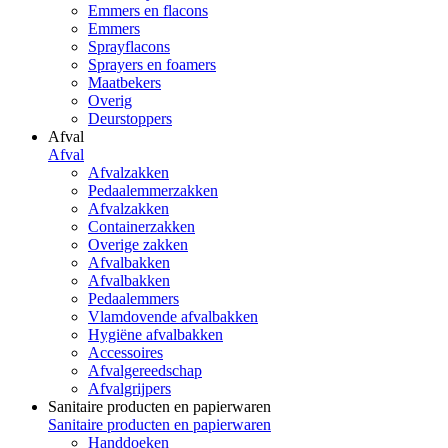
Emmers en flacons
Emmers
Sprayflacons
Sprayers en foamers
Maatbekers
Overig
Deurstoppers
Afval
Afval
Afvalzakken
Pedaalemmerzakken
Afvalzakken
Containerzakken
Overige zakken
Afvalbakken
Afvalbakken
Pedaalemmers
Vlamdovende afvalbakken
Hygiëne afvalbakken
Accessoires
Afvalgereedschap
Afvalgrijpers
Sanitaire producten en papierwaren
Sanitaire producten en papierwaren
Handdoeken