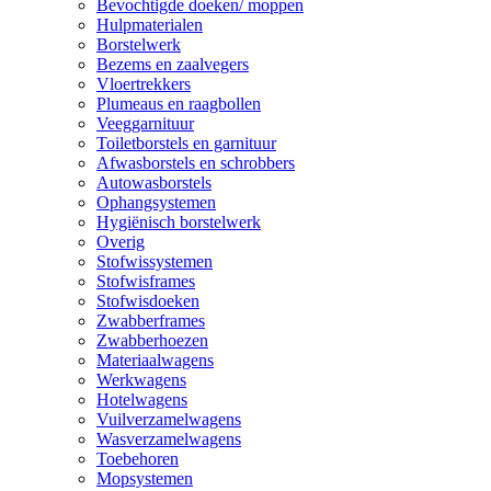
Bevochtigde doeken/ moppen
Hulpmaterialen
Borstelwerk
Bezems en zaalvegers
Vloertrekkers
Plumeaus en raagbollen
Veeggarnituur
Toiletborstels en garnituur
Afwasborstels en schrobbers
Autowasborstels
Ophangsystemen
Hygiënisch borstelwerk
Overig
Stofwissystemen
Stofwisframes
Stofwisdoeken
Zwabberframes
Zwabberhoezen
Materiaalwagens
Werkwagens
Hotelwagens
Vuilverzamelwagens
Wasverzamelwagens
Toebehoren
Mopsystemen