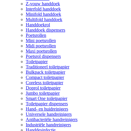
Z-vouw handdoek
Interfold handdoek
Minifold handdoek
Multifold handdoek
Handdoekrol
Handdoek dispensers
Poetsrollen
Mini poetsrollen
Midi poetsrollen
Maxi poetsrollen
Poetsrol dispensers
Toiletpapier
Traditioneel toiletpapier
Bulkpack toiletpapier
Compact toiletpapier
Coreless toiletpapier
Doprol toiletpapier
Jumbo toiletpapier
Smart One toiletpapier
Toiletpapier dispensers
Hand- en huidreinigers
Universele handreinigers
Antibacteriële handreinigers
Industriële handreinigers
Handdesinfectie