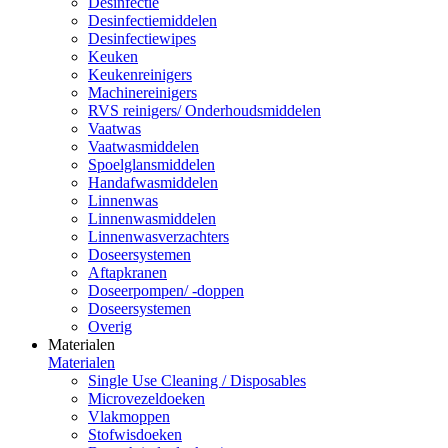
Desinfectie
Desinfectiemiddelen
Desinfectiewipes
Keuken
Keukenreinigers
Machinereinigers
RVS reinigers/ Onderhoudsmiddelen
Vaatwas
Vaatwasmiddelen
Spoelglansmiddelen
Handafwasmiddelen
Linnenwas
Linnenwasmiddelen
Linnenwasverzachters
Doseersystemen
Aftapkranen
Doseerpompen/ -doppen
Doseersystemen
Overig
Materialen
Materialen
Single Use Cleaning / Disposables
Microvezeldoeken
Vlakmoppen
Stofwisdoeken