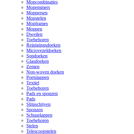
Mopcombinaties
Mopemmers
Moppersen
Mopstelen
Mopframes
Moppen
Dweilen
Toebehoren
Reinigingsdoeken
Microvezeldoeken
Sopdoeken
Glasdoeken
Zemen
Non-woven doeken
Poetslappen
Textiel
Toebehoren
Pads en sponzen
Pads
Slijpschijven
Sponzen
Schuurlappen
Toebehoren
Stelen
Telescoopstelen