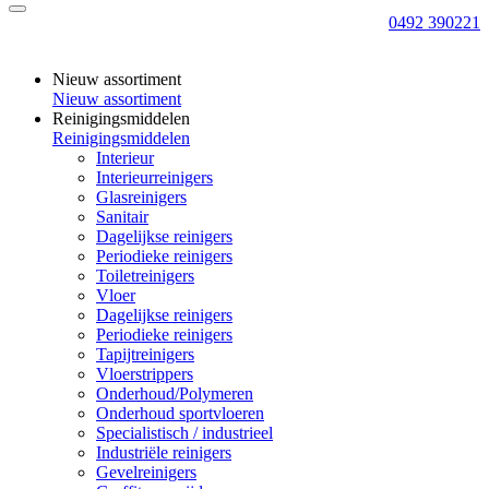
0492 390221
Nieuw assortiment
Nieuw assortiment
Reinigingsmiddelen
Reinigingsmiddelen
Interieur
Interieurreinigers
Glasreinigers
Sanitair
Dagelijkse reinigers
Periodieke reinigers
Toiletreinigers
Vloer
Dagelijkse reinigers
Periodieke reinigers
Tapijtreinigers
Vloerstrippers
Onderhoud/Polymeren
Onderhoud sportvloeren
Specialistisch / industrieel
Industriële reinigers
Gevelreinigers