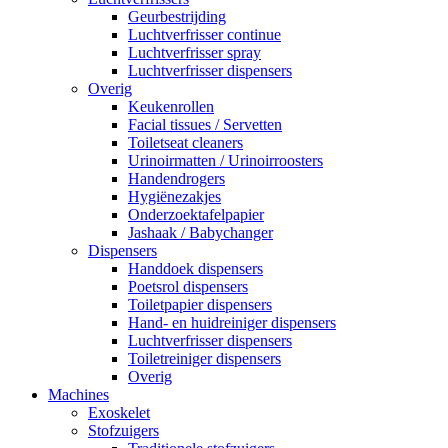
Geurbestrijding
Luchtverfrisser continue
Luchtverfrisser spray
Luchtverfrisser dispensers
Overig
Keukenrollen
Facial tissues / Servetten
Toiletseat cleaners
Urinoirmatten / Urinoirroosters
Handendrogers
Hygiënezakjes
Onderzoektafelpapier
Jashaak / Babychanger
Dispensers
Handdoek dispensers
Poetsrol dispensers
Toiletpapier dispensers
Hand- en huidreiniger dispensers
Luchtverfrisser dispensers
Toiletreiniger dispensers
Overig
Machines
Exoskelet
Stofzuigers