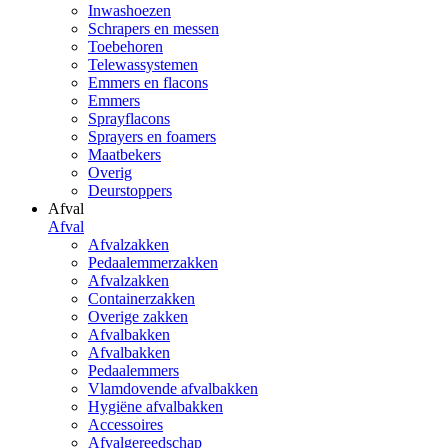
Inwashoezen
Schrapers en messen
Toebehoren
Telewassystemen
Emmers en flacons
Emmers
Sprayflacons
Sprayers en foamers
Maatbekers
Overig
Deurstoppers
Afval
Afval
Afvalzakken
Pedaalemmerzakken
Afvalzakken
Containerzakken
Overige zakken
Afvalbakken
Afvalbakken
Pedaalemmers
Vlamdovende afvalbakken
Hygiëne afvalbakken
Accessoires
Afvalgereedschap