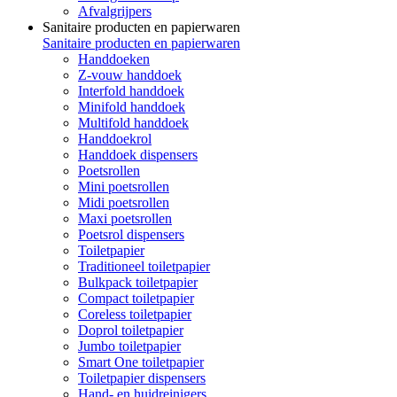
Afvalgrijpers
Sanitaire producten en papierwaren
Sanitaire producten en papierwaren
Handdoeken
Z-vouw handdoek
Interfold handdoek
Minifold handdoek
Multifold handdoek
Handdoekrol
Handdoek dispensers
Poetsrollen
Mini poetsrollen
Midi poetsrollen
Maxi poetsrollen
Poetsrol dispensers
Toiletpapier
Traditioneel toiletpapier
Bulkpack toiletpapier
Compact toiletpapier
Coreless toiletpapier
Doprol toiletpapier
Jumbo toiletpapier
Smart One toiletpapier
Toiletpapier dispensers
Hand- en huidreinigers