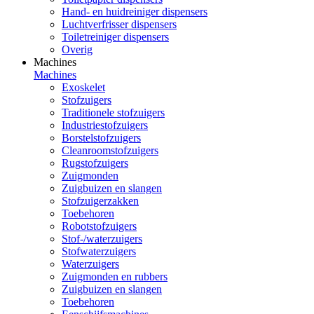
Hand- en huidreiniger dispensers
Luchtverfrisser dispensers
Toiletreiniger dispensers
Overig
Machines
Machines
Exoskelet
Stofzuigers
Traditionele stofzuigers
Industriestofzuigers
Borstelstofzuigers
Cleanroomstofzuigers
Rugstofzuigers
Zuigmonden
Zuigbuizen en slangen
Stofzuigerzakken
Toebehoren
Robotstofzuigers
Stof-/waterzuigers
Stofwaterzuigers
Waterzuigers
Zuigmonden en rubbers
Zuigbuizen en slangen
Toebehoren