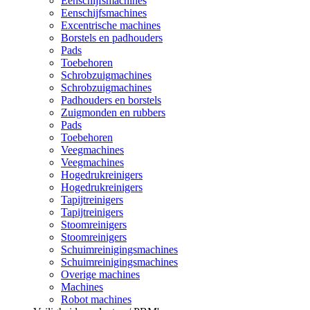
Eenschijfsmachines
Eenschijfsmachines
Excentrische machines
Borstels en padhouders
Pads
Toebehoren
Schrobzuigmachines
Schrobzuigmachines
Padhouders en borstels
Zuigmonden en rubbers
Pads
Toebehoren
Veegmachines
Veegmachines
Hogedrukreinigers
Hogedrukreinigers
Tapijtreinigers
Tapijtreinigers
Stoomreinigers
Stoomreinigers
Schuimreinigingsmachines
Schuimreinigingsmachines
Overige machines
Machines
Robot machines