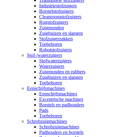
Traditionele stofzuigers
Industriestofzuigers
Borstelstofzuigers
Cleanroomstofzuigers
Rugstofzuigers
Zuigmonden
Zuigbuizen en slangen
Stofzuigerzakken
Toebehoren
Robotstofzuigers
Stof-/waterzuigers
Stofwaterzuigers
Waterzuigers
Zuigmonden en rubbers
Zuigbuizen en slangen
Toebehoren
Eenschijfsmachines
Eenschijfsmachines
Excentrische machines
Borstels en padhouders
Pads
Toebehoren
Schrobzuigmachines
Schrobzuigmachines
Padhouders en borstels