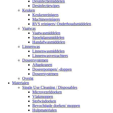
Desinfectiemiddelen
Desinfectiewipes
Keuken
Keukenreinigers
Machinereinigers
RVS reinigers/ Onderhoudsmiddelen
Vaatwas
Vaatwasmiddelen
Spoelglansmiddelen
Handafwasmiddelen
Linnenwas
Linnenwasmiddelen
Linnenwasverzachters
Doseersystemen
Aftapkranen
Doseerpompen/ -doppen
Doseersystemen
Overig
Materialen
Single Use Cleaning / Disposables
Microvezeldoeken
Vlakmoppen
Stofwisdoeken
Bevochtigde doeken/ moppen
Hulpmaterialen