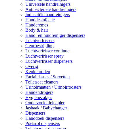
Universele handreinigers
Antibacteriële handreinigers
Industriële handreinigers
Handdesinfectie
Handcrèmes
Body & hair
Hand- en huidreiniger dispensers
Luchtverfrissers
Geurbestrijding
Luchtverfrisser continue
Luchtverfrisser spray
Luchtverfrisser dispensers
Overig
Keukenrollen
Facial tissues / Servetten
Toiletseat cleaners
Urinoirmatten / Urinoirroosters
Handendrogers
Hygiënezakjes
Onderzoektafelpapier
Jashaak / Babychanger
Dispensers
Handdoek dispensers
Poetsrol dispensers
Toiletpapier dispensers