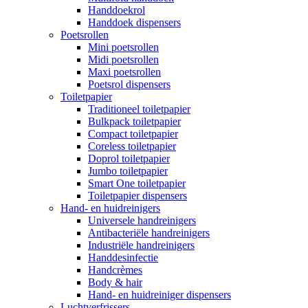
Handdoekrol
Handdoek dispensers
Poetsrollen
Mini poetsrollen
Midi poetsrollen
Maxi poetsrollen
Poetsrol dispensers
Toiletpapier
Traditioneel toiletpapier
Bulkpack toiletpapier
Compact toiletpapier
Coreless toiletpapier
Doprol toiletpapier
Jumbo toiletpapier
Smart One toiletpapier
Toiletpapier dispensers
Hand- en huidreinigers
Universele handreinigers
Antibacteriële handreinigers
Industriële handreinigers
Handdesinfectie
Handcrèmes
Body & hair
Hand- en huidreiniger dispensers
Luchtverfrissers