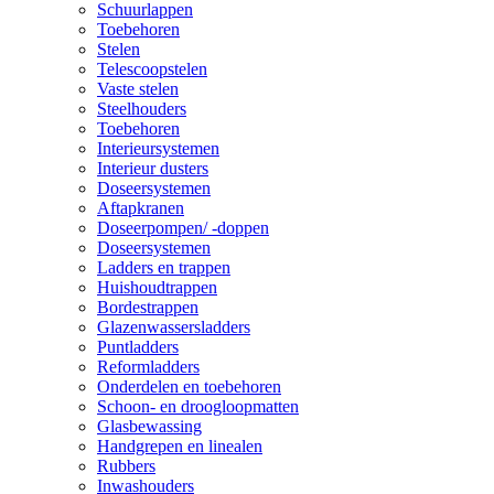
Schuurlappen
Toebehoren
Stelen
Telescoopstelen
Vaste stelen
Steelhouders
Toebehoren
Interieursystemen
Interieur dusters
Doseersystemen
Aftapkranen
Doseerpompen/ -doppen
Doseersystemen
Ladders en trappen
Huishoudtrappen
Bordestrappen
Glazenwassersladders
Puntladders
Reformladders
Onderdelen en toebehoren
Schoon- en droogloopmatten
Glasbewassing
Handgrepen en linealen
Rubbers
Inwashouders