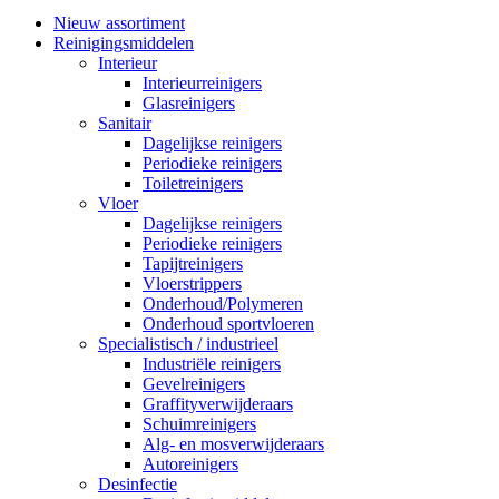
Nieuw assortiment
Reinigingsmiddelen
Interieur
Interieurreinigers
Glasreinigers
Sanitair
Dagelijkse reinigers
Periodieke reinigers
Toiletreinigers
Vloer
Dagelijkse reinigers
Periodieke reinigers
Tapijtreinigers
Vloerstrippers
Onderhoud/Polymeren
Onderhoud sportvloeren
Specialistisch / industrieel
Industriële reinigers
Gevelreinigers
Graffityverwijderaars
Schuimreinigers
Alg- en mosverwijderaars
Autoreinigers
Desinfectie