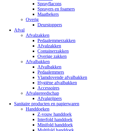
Sprayflacons
Sprayers en foamers
Maatbekers
Overig
Deurstoppers
Afval
Afvalzakken
Pedaalemmerzakken
Afvalzakken
Containerzakken
Overige zakken
Afvalbakken
Afvalbakken
Pedaalemmers
Vlamdovende afvalbakken
Hygiëne afvalbakken
Accessoires
Afvalgereedschap
Afvalgrijpers
Sanitaire producten en papierwaren
Handdoeken
Z-vouw handdoek
Interfold handdoek
Minifold handdoek
Multifold handdoek