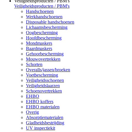
Veiligheidsproducten / PBM's
Veiligheidsproducten / PBM's
Handschoenen
Werkhandschoenen
Disposable handschoenen
Lichaamsbescherming
Oogbescherming
Hoofdbescherming
Mondmaskers
Baardmaskers
Gehoorbescherming
Mouwovertrekken
Schorten
Overalls/jassen/broeken
Voetbescherming
Veiligheidsschoenen
Veiligheidslaarzen
Schoenovertrekken
EHBO
EHBO koffers
EHBO materialen
Overig
Absorptiematerialen
Gladheidsbestrijding
UV inspectiekit