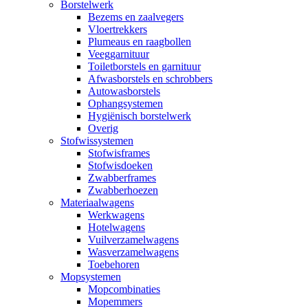
Borstelwerk
Bezems en zaalvegers
Vloertrekkers
Plumeaus en raagbollen
Veeggarnituur
Toiletborstels en garnituur
Afwasborstels en schrobbers
Autowasborstels
Ophangsystemen
Hygiënisch borstelwerk
Overig
Stofwissystemen
Stofwisframes
Stofwisdoeken
Zwabberframes
Zwabberhoezen
Materiaalwagens
Werkwagens
Hotelwagens
Vuilverzamelwagens
Wasverzamelwagens
Toebehoren
Mopsystemen
Mopcombinaties
Mopemmers