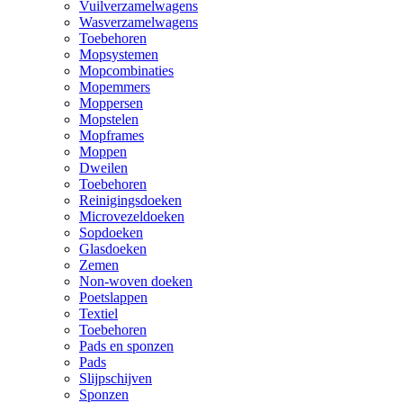
Vuilverzamelwagens
Wasverzamelwagens
Toebehoren
Mopsystemen
Mopcombinaties
Mopemmers
Moppersen
Mopstelen
Mopframes
Moppen
Dweilen
Toebehoren
Reinigingsdoeken
Microvezeldoeken
Sopdoeken
Glasdoeken
Zemen
Non-woven doeken
Poetslappen
Textiel
Toebehoren
Pads en sponzen
Pads
Slijpschijven
Sponzen