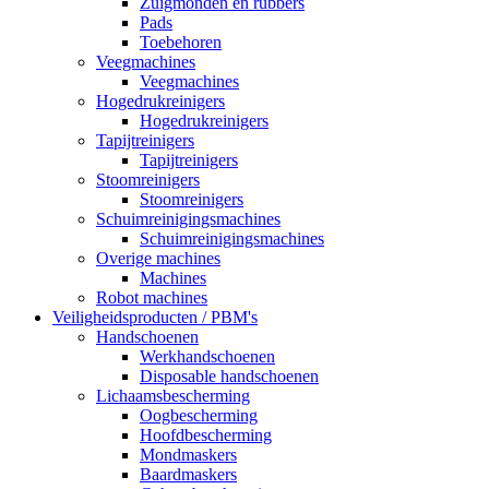
Zuigmonden en rubbers
Pads
Toebehoren
Veegmachines
Veegmachines
Hogedrukreinigers
Hogedrukreinigers
Tapijtreinigers
Tapijtreinigers
Stoomreinigers
Stoomreinigers
Schuimreinigingsmachines
Schuimreinigingsmachines
Overige machines
Machines
Robot machines
Veiligheidsproducten / PBM's
Handschoenen
Werkhandschoenen
Disposable handschoenen
Lichaamsbescherming
Oogbescherming
Hoofdbescherming
Mondmaskers
Baardmaskers