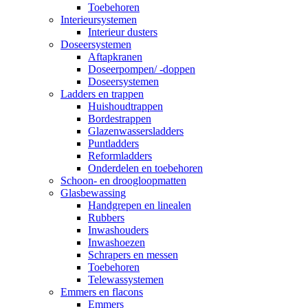
Toebehoren
Interieursystemen
Interieur dusters
Doseersystemen
Aftapkranen
Doseerpompen/ -doppen
Doseersystemen
Ladders en trappen
Huishoudtrappen
Bordestrappen
Glazenwassersladders
Puntladders
Reformladders
Onderdelen en toebehoren
Schoon- en droogloopmatten
Glasbewassing
Handgrepen en linealen
Rubbers
Inwashouders
Inwashoezen
Schrapers en messen
Toebehoren
Telewassystemen
Emmers en flacons
Emmers