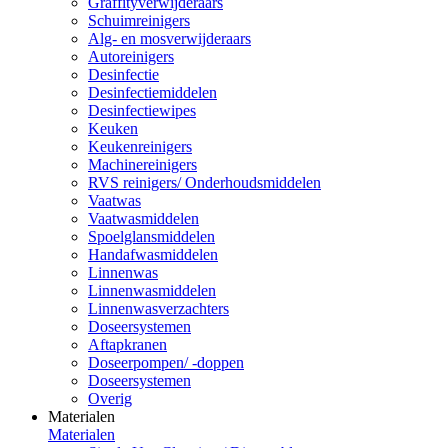
Graffityverwijderaars
Schuimreinigers
Alg- en mosverwijderaars
Autoreinigers
Desinfectie
Desinfectiemiddelen
Desinfectiewipes
Keuken
Keukenreinigers
Machinereinigers
RVS reinigers/ Onderhoudsmiddelen
Vaatwas
Vaatwasmiddelen
Spoelglansmiddelen
Handafwasmiddelen
Linnenwas
Linnenwasmiddelen
Linnenwasverzachters
Doseersystemen
Aftapkranen
Doseerpompen/ -doppen
Doseersystemen
Overig
Materialen
Materialen