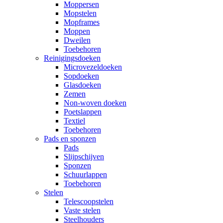
Moppersen
Mopstelen
Mopframes
Moppen
Dweilen
Toebehoren
Reinigingsdoeken
Microvezeldoeken
Sopdoeken
Glasdoeken
Zemen
Non-woven doeken
Poetslappen
Textiel
Toebehoren
Pads en sponzen
Pads
Slijpschijven
Sponzen
Schuurlappen
Toebehoren
Stelen
Telescoopstelen
Vaste stelen
Steelhouders