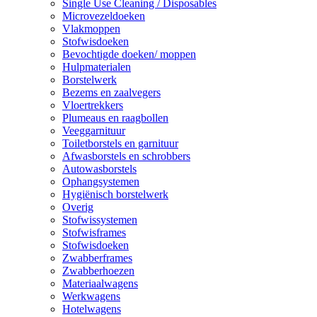
Single Use Cleaning / Disposables
Microvezeldoeken
Vlakmoppen
Stofwisdoeken
Bevochtigde doeken/ moppen
Hulpmaterialen
Borstelwerk
Bezems en zaalvegers
Vloertrekkers
Plumeaus en raagbollen
Veeggarnituur
Toiletborstels en garnituur
Afwasborstels en schrobbers
Autowasborstels
Ophangsystemen
Hygiënisch borstelwerk
Overig
Stofwissystemen
Stofwisframes
Stofwisdoeken
Zwabberframes
Zwabberhoezen
Materiaalwagens
Werkwagens
Hotelwagens