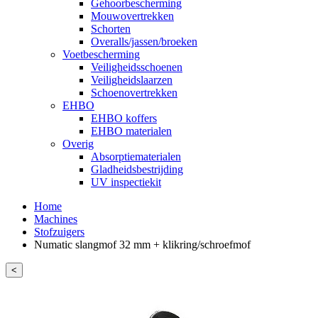
Gehoorbescherming
Mouwovertrekken
Schorten
Overalls/jassen/broeken
Voetbescherming
Veiligheidsschoenen
Veiligheidslaarzen
Schoenovertrekken
EHBO
EHBO koffers
EHBO materialen
Overig
Absorptiematerialen
Gladheidsbestrijding
UV inspectiekit
Home
Machines
Stofzuigers
Numatic slangmof 32 mm + klikring/schroefmof
<