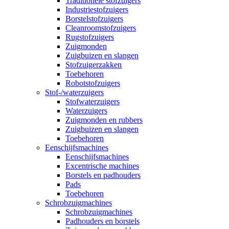
Traditionele stofzuigers
Industriestofzuigers
Borstelstofzuigers
Cleanroomstofzuigers
Rugstofzuigers
Zuigmonden
Zuigbuizen en slangen
Stofzuigerzakken
Toebehoren
Robotstofzuigers
Stof-/waterzuigers
Stofwaterzuigers
Waterzuigers
Zuigmonden en rubbers
Zuigbuizen en slangen
Toebehoren
Eenschijfsmachines
Eenschijfsmachines
Excentrische machines
Borstels en padhouders
Pads
Toebehoren
Schrobzuigmachines
Schrobzuigmachines
Padhouders en borstels