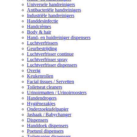
Universele handreinigers
Antibacteriële handreinigers
Industriële handreinigers
Handdesinfectie
Handcrèmes
Body & hair
Hand- en huidreiniger dispensers
Luchtverfrissers
Geurbestrijding
Luchtverfrisser continue
Luchtverfrisser spray
Luchtverfrisser dispensers
Overig
Keukenrollen
Facial tissues / Servetten
Toiletseat cleaners
Urinoirmatten / Urinoirroosters
Handendrogers
Hygiënezakjes
Onderzoektafelpapier
Jashaak / Babychanger
Dispensers
Handdoek dispensers
Poetsrol dispensers
Toiletpapier dispensers