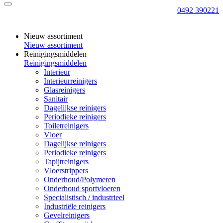
0492 390221
Nieuw assortiment
Nieuw assortiment
Reinigingsmiddelen
Reinigingsmiddelen
Interieur
Interieurreinigers
Glasreinigers
Sanitair
Dagelijkse reinigers
Periodieke reinigers
Toiletreinigers
Vloer
Dagelijkse reinigers
Periodieke reinigers
Tapijtreinigers
Vloerstrippers
Onderhoud/Polymeren
Onderhoud sportvloeren
Specialistisch / industrieel
Industriële reinigers
Gevelreinigers