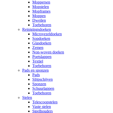
Moppersen
Mopstelen
Mopframes
Moppen
Dweilen
Toebehoren
Reinigingsdoeken
Microvezeldoeken
Sopdoeken
Glasdoeken
Zemen
Non-woven doeken
Poetslappen
Textiel
Toebehoren
Pads en sponzen
Pads
Slijpschijven
Sponzen
Schuurlappen
Toebehoren
Stelen
Telescoopstelen
Vaste stelen
Steelhouders