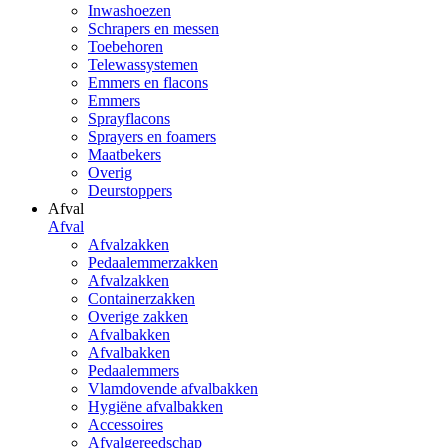
Inwashoezen
Schrapers en messen
Toebehoren
Telewassystemen
Emmers en flacons
Emmers
Sprayflacons
Sprayers en foamers
Maatbekers
Overig
Deurstoppers
Afval
Afval
Afvalzakken
Pedaalemmerzakken
Afvalzakken
Containerzakken
Overige zakken
Afvalbakken
Afvalbakken
Pedaalemmers
Vlamdovende afvalbakken
Hygiëne afvalbakken
Accessoires
Afvalgereedschap