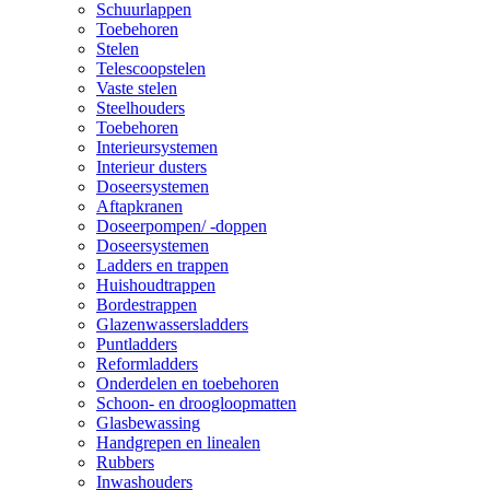
Schuurlappen
Toebehoren
Stelen
Telescoopstelen
Vaste stelen
Steelhouders
Toebehoren
Interieursystemen
Interieur dusters
Doseersystemen
Aftapkranen
Doseerpompen/ -doppen
Doseersystemen
Ladders en trappen
Huishoudtrappen
Bordestrappen
Glazenwassersladders
Puntladders
Reformladders
Onderdelen en toebehoren
Schoon- en droogloopmatten
Glasbewassing
Handgrepen en linealen
Rubbers
Inwashouders