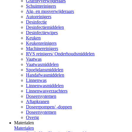
Graffityverwijderaars
Schuimreinigers
Alg- en mosverwijderaars
Autoreinigers
Desinfectie
Desinfectiemiddelen
Desinfectiewipes
Keuken
Keukenreinigers
Machinereinigers
RVS reinigers/ Onderhoudsmiddelen
Vaatwas
Vaatwasmiddelen
Spoelglansmiddelen
Handafwasmiddelen
Linnenwas
Linnenwasmiddelen
Linnenwasverzachters
Doseersystemen
Aftapkranen
Doseerpompen/ -doppen
Doseersystemen
Overig
Materialen
Materialen