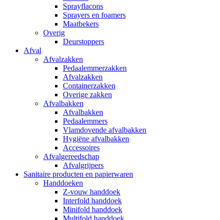
Sprayflacons
Sprayers en foamers
Maatbekers
Overig
Deurstoppers
Afval
Afvalzakken
Pedaalemmerzakken
Afvalzakken
Containerzakken
Overige zakken
Afvalbakken
Afvalbakken
Pedaalemmers
Vlamdovende afvalbakken
Hygiëne afvalbakken
Accessoires
Afvalgereedschap
Afvalgrijpers
Sanitaire producten en papierwaren
Handdoeken
Z-vouw handdoek
Interfold handdoek
Minifold handdoek
Multifold handdoek