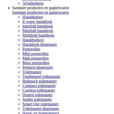
Afvalgrijpers
Sanitaire producten en papierwaren
Sanitaire producten en papierwaren
Handdoeken
Z-vouw handdoek
Interfold handdoek
Minifold handdoek
Multifold handdoek
Handdoekrol
Handdoek dispensers
Poetsrollen
Mini poetsrollen
Midi poetsrollen
Maxi poetsrollen
Poetsrol dispensers
Toiletpapier
Traditioneel toiletpapier
Bulkpack toiletpapier
Compact toiletpapier
Coreless toiletpapier
Doprol toiletpapier
Jumbo toiletpapier
Smart One toiletpapier
Toiletpapier dispensers
Hand- en huidreinigers