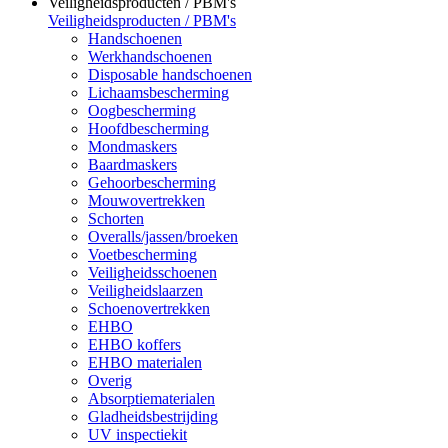
Veiligheidsproducten / PBM's
Veiligheidsproducten / PBM's
Handschoenen
Werkhandschoenen
Disposable handschoenen
Lichaamsbescherming
Oogbescherming
Hoofdbescherming
Mondmaskers
Baardmaskers
Gehoorbescherming
Mouwovertrekken
Schorten
Overalls/jassen/broeken
Voetbescherming
Veiligheidsschoenen
Veiligheidslaarzen
Schoenovertrekken
EHBO
EHBO koffers
EHBO materialen
Overig
Absorptiematerialen
Gladheidsbestrijding
UV inspectiekit