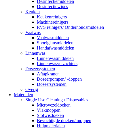
Desinfectiemiddelen
Desinfectiewipes
Keuken
Keukenreinigers
Machinereinigers
RVS reinigers/ Onderhoudsmiddelen
Vaatwas
Vaatwasmiddelen
Spoelglansmiddelen
Handafwasmiddelen
Linnenwas
Linnenwasmiddelen
Linnenwasverzachters
Doseersystemen
Aftapkranen
Doseerpompen/ -doppen
Doseersystemen
Overig
Materialen
Single Use Cleaning / Disposables
Microvezeldoeken
Vlakmoppen
Stofwisdoeken
Bevochtigde doeken/ moppen
Hulpmaterialen