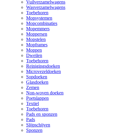
Vuilverzamelwagens
Wasverzamelwagens
Toebehoren
Mopsystemen
Mopcombinaties
Mopemmers
Moppersen
Mopstelen
Mopframes
Moppen
Dweilen
Toebehoren
Reinigingsdoeken
Microvezeldoeken
Sopdoeken
Glasdoeken
Zemen
Non-woven doeken
Poetslappen
Textiel
Toebehoren
Pads en sponzen
Pads
Slijpschijven
Sponzen