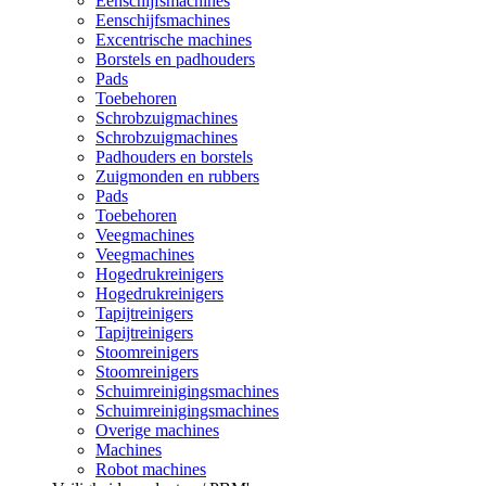
Eenschijfsmachines
Eenschijfsmachines
Excentrische machines
Borstels en padhouders
Pads
Toebehoren
Schrobzuigmachines
Schrobzuigmachines
Padhouders en borstels
Zuigmonden en rubbers
Pads
Toebehoren
Veegmachines
Veegmachines
Hogedrukreinigers
Hogedrukreinigers
Tapijtreinigers
Tapijtreinigers
Stoomreinigers
Stoomreinigers
Schuimreinigingsmachines
Schuimreinigingsmachines
Overige machines
Machines
Robot machines