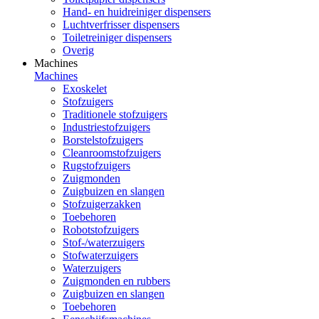
Hand- en huidreiniger dispensers
Luchtverfrisser dispensers
Toiletreiniger dispensers
Overig
Machines
Machines
Exoskelet
Stofzuigers
Traditionele stofzuigers
Industriestofzuigers
Borstelstofzuigers
Cleanroomstofzuigers
Rugstofzuigers
Zuigmonden
Zuigbuizen en slangen
Stofzuigerzakken
Toebehoren
Robotstofzuigers
Stof-/waterzuigers
Stofwaterzuigers
Waterzuigers
Zuigmonden en rubbers
Zuigbuizen en slangen
Toebehoren