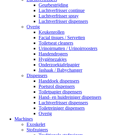
Geurbestrijding
Luchtverfrisser continue
Luchtverfrisser spray
Luchtverfrisser dispensers
Overig
Keukenrollen
Facial tissues / Servetten
Toiletseat cleaners
Urinoirmatten / Urinoirroosters
Handendrogers
Hygiënezakjes
Onderzoektafelpapier
Jashaak / Babychanger
Dispensers
Handdoek dispensers
Poetsrol dispensers
Toiletpapier dispensers
Hand- en huidreiniger dispensers
Luchtverfrisser dispensers
Toiletreiniger dispensers
Overig
Machines
Exoskelet
Stofzuigers