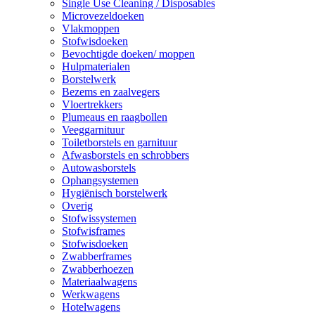
Single Use Cleaning / Disposables
Microvezeldoeken
Vlakmoppen
Stofwisdoeken
Bevochtigde doeken/ moppen
Hulpmaterialen
Borstelwerk
Bezems en zaalvegers
Vloertrekkers
Plumeaus en raagbollen
Veeggarnituur
Toiletborstels en garnituur
Afwasborstels en schrobbers
Autowasborstels
Ophangsystemen
Hygiënisch borstelwerk
Overig
Stofwissystemen
Stofwisframes
Stofwisdoeken
Zwabberframes
Zwabberhoezen
Materiaalwagens
Werkwagens
Hotelwagens