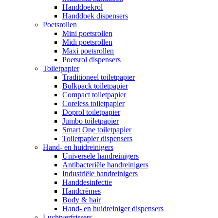
Handdoekrol
Handdoek dispensers
Poetsrollen
Mini poetsrollen
Midi poetsrollen
Maxi poetsrollen
Poetsrol dispensers
Toiletpapier
Traditioneel toiletpapier
Bulkpack toiletpapier
Compact toiletpapier
Coreless toiletpapier
Doprol toiletpapier
Jumbo toiletpapier
Smart One toiletpapier
Toiletpapier dispensers
Hand- en huidreinigers
Universele handreinigers
Antibacteriële handreinigers
Industriële handreinigers
Handdesinfectie
Handcrèmes
Body & hair
Hand- en huidreiniger dispensers
Luchtverfrissers