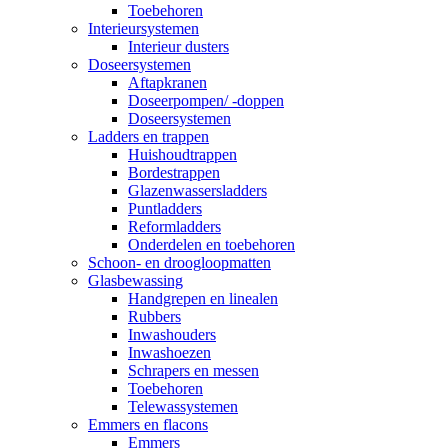
Toebehoren
Interieursystemen
Interieur dusters
Doseersystemen
Aftapkranen
Doseerpompen/ -doppen
Doseersystemen
Ladders en trappen
Huishoudtrappen
Bordestrappen
Glazenwassersladders
Puntladders
Reformladders
Onderdelen en toebehoren
Schoon- en droogloopmatten
Glasbewassing
Handgrepen en linealen
Rubbers
Inwashouders
Inwashoezen
Schrapers en messen
Toebehoren
Telewassystemen
Emmers en flacons
Emmers