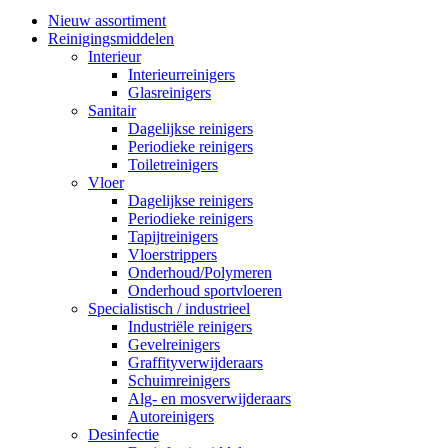
Nieuw assortiment
Reinigingsmiddelen
Interieur
Interieurreinigers
Glasreinigers
Sanitair
Dagelijkse reinigers
Periodieke reinigers
Toiletreinigers
Vloer
Dagelijkse reinigers
Periodieke reinigers
Tapijtreinigers
Vloerstrippers
Onderhoud/Polymeren
Onderhoud sportvloeren
Specialistisch / industrieel
Industriële reinigers
Gevelreinigers
Graffityverwijderaars
Schuimreinigers
Alg- en mosverwijderaars
Autoreinigers
Desinfectie