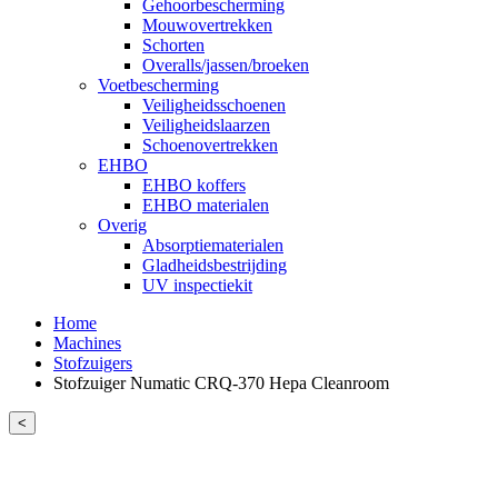
Gehoorbescherming
Mouwovertrekken
Schorten
Overalls/jassen/broeken
Voetbescherming
Veiligheidsschoenen
Veiligheidslaarzen
Schoenovertrekken
EHBO
EHBO koffers
EHBO materialen
Overig
Absorptiematerialen
Gladheidsbestrijding
UV inspectiekit
Home
Machines
Stofzuigers
Stofzuiger Numatic CRQ-370 Hepa Cleanroom
<