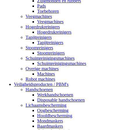
Zuigmonden en rubbers
Pads
Toebehoren
Veegmachines
Veegmachines
Hogedrukreinigers
Hogedrukreinigers
Tapijtreinigers
Tapijtreinigers
Stoomreinigers
Stoomreinigers
Schuimreinigingsmachines
Schuimreinigingsmachines
Overige machines
Machines
Robot machines
Veiligheidsproducten / PBM's
Handschoenen
Werkhandschoenen
Disposable handschoenen
Lichaamsbescherming
Oogbescherming
Hoofdbescherming
Mondmaskers
Baardmaskers