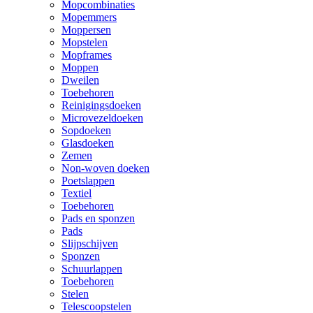
Mopcombinaties
Mopemmers
Moppersen
Mopstelen
Mopframes
Moppen
Dweilen
Toebehoren
Reinigingsdoeken
Microvezeldoeken
Sopdoeken
Glasdoeken
Zemen
Non-woven doeken
Poetslappen
Textiel
Toebehoren
Pads en sponzen
Pads
Slijpschijven
Sponzen
Schuurlappen
Toebehoren
Stelen
Telescoopstelen