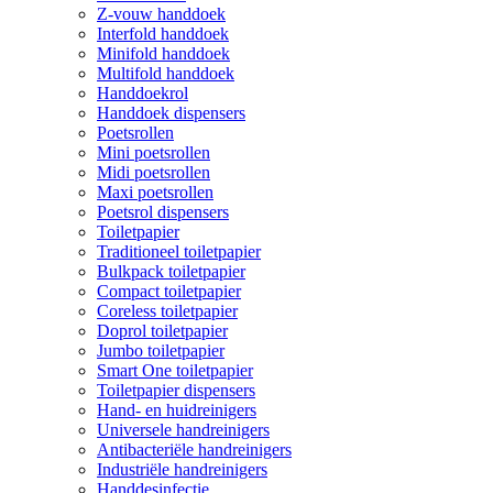
Z-vouw handdoek
Interfold handdoek
Minifold handdoek
Multifold handdoek
Handdoekrol
Handdoek dispensers
Poetsrollen
Mini poetsrollen
Midi poetsrollen
Maxi poetsrollen
Poetsrol dispensers
Toiletpapier
Traditioneel toiletpapier
Bulkpack toiletpapier
Compact toiletpapier
Coreless toiletpapier
Doprol toiletpapier
Jumbo toiletpapier
Smart One toiletpapier
Toiletpapier dispensers
Hand- en huidreinigers
Universele handreinigers
Antibacteriële handreinigers
Industriële handreinigers
Handdesinfectie