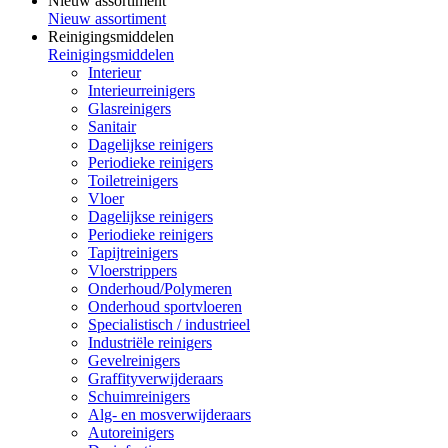
Nieuw assortiment
Nieuw assortiment
Reinigingsmiddelen
Reinigingsmiddelen
Interieur
Interieurreinigers
Glasreinigers
Sanitair
Dagelijkse reinigers
Periodieke reinigers
Toiletreinigers
Vloer
Dagelijkse reinigers
Periodieke reinigers
Tapijtreinigers
Vloerstrippers
Onderhoud/Polymeren
Onderhoud sportvloeren
Specialistisch / industrieel
Industriële reinigers
Gevelreinigers
Graffityverwijderaars
Schuimreinigers
Alg- en mosverwijderaars
Autoreinigers