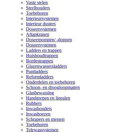
Vaste stelen
Steelhouders
Toebehoren
Interieursystemen
Interieur dusters
Doseersystemen
Aftapkranen
Doseerpompen/ -doppen
Doseersystemen
Ladders en trappen
Huishoudtrappen
Bordestrappen
Glazenwassersladders
Puntladders
Reformladders
Onderdelen en toebehoren
Schoon- en droogloopmatten
Glasbewassing
Handgrepen en linealen
Rubbers
Inwashouders
Inwashoezen
Schrapers en messen
Toebehoren
Telewassystemen