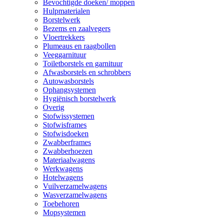
Bevochtigde doeken/ moppen
Hulpmaterialen
Borstelwerk
Bezems en zaalvegers
Vloertrekkers
Plumeaus en raagbollen
Veeggarnituur
Toiletborstels en garnituur
Afwasborstels en schrobbers
Autowasborstels
Ophangsystemen
Hygiënisch borstelwerk
Overig
Stofwissystemen
Stofwisframes
Stofwisdoeken
Zwabberframes
Zwabberhoezen
Materiaalwagens
Werkwagens
Hotelwagens
Vuilverzamelwagens
Wasverzamelwagens
Toebehoren
Mopsystemen