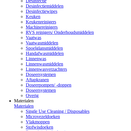
Desinfectie
Desinfectiemiddelen
Desinfectiewipes
Keuken
Keukenreinigers
Machinereinigers
RVS reinigers/ Onderhoudsmiddelen
Vaatwas
Vaatwasmiddelen
Spoelglansmiddelen
Handafwasmiddelen
Linnenwas
Linnenwasmiddelen
Linnenwasverzachters
Doseersystemen
Aftapkranen
Doseerpompen/ -doppen
Doseersystemen
Overig
Materialen
Materialen
Single Use Cleaning / Disposables
Microvezeldoeken
Vlakmoppen
Stofwisdoeken