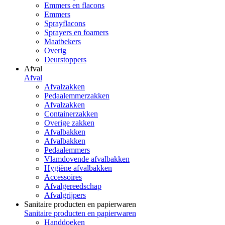
Emmers en flacons
Emmers
Sprayflacons
Sprayers en foamers
Maatbekers
Overig
Deurstoppers
Afval
Afval
Afvalzakken
Pedaalemmerzakken
Afvalzakken
Containerzakken
Overige zakken
Afvalbakken
Afvalbakken
Pedaalemmers
Vlamdovende afvalbakken
Hygiëne afvalbakken
Accessoires
Afvalgereedschap
Afvalgrijpers
Sanitaire producten en papierwaren
Sanitaire producten en papierwaren
Handdoeken