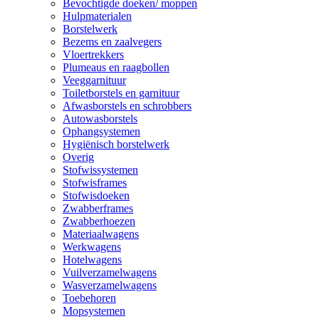
Bevochtigde doeken/ moppen
Hulpmaterialen
Borstelwerk
Bezems en zaalvegers
Vloertrekkers
Plumeaus en raagbollen
Veeggarnituur
Toiletborstels en garnituur
Afwasborstels en schrobbers
Autowasborstels
Ophangsystemen
Hygiënisch borstelwerk
Overig
Stofwissystemen
Stofwisframes
Stofwisdoeken
Zwabberframes
Zwabberhoezen
Materiaalwagens
Werkwagens
Hotelwagens
Vuilverzamelwagens
Wasverzamelwagens
Toebehoren
Mopsystemen