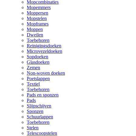
Mopcombinaties
Mopemmers
Moppersen
Mopstelen
Mopframes
Moppen
Dweilen
Toebehoren
Reinigingsdoeken
Microvezeldoeken
Sopdoeken
Glasdoeken
Zemen
Non-woven doeken
Poetslappen
Textiel
Toebehoren
Pads en sponzen
Pads
Slijpschijven
Sponzen
Schuurlappen
Toebehoren
Stelen
Telescoopstelen