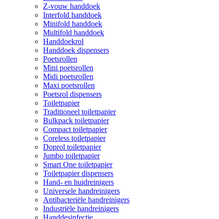
Z-vouw handdoek
Interfold handdoek
Minifold handdoek
Multifold handdoek
Handdoekrol
Handdoek dispensers
Poetsrollen
Mini poetsrollen
Midi poetsrollen
Maxi poetsrollen
Poetsrol dispensers
Toiletpapier
Traditioneel toiletpapier
Bulkpack toiletpapier
Compact toiletpapier
Coreless toiletpapier
Doprol toiletpapier
Jumbo toiletpapier
Smart One toiletpapier
Toiletpapier dispensers
Hand- en huidreinigers
Universele handreinigers
Antibacteriële handreinigers
Industriële handreinigers
Handdesinfectie