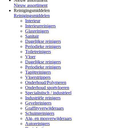
Nieuw assortiment
Nieuw assortiment
Reinigingsmiddelen
Reinigingsmiddelen
Interieur
Interieurreinigers
Glasreinigers
Sanitair
Dagelijkse reinigers
Periodieke reinigers
Toiletreinigers
Vloer
Dagelijkse reinigers
Periodieke reinigers
Tapijtreinigers
Vloerstrippers
Onderhoud/Polymeren
Onderhoud sportvloeren
Specialistisch / industrieel
Industriële reinigers
Gevelreinigers
Graffityverwijderaars
Schuimreinigers
Alg- en mosverwijderaars
Autoreinigers