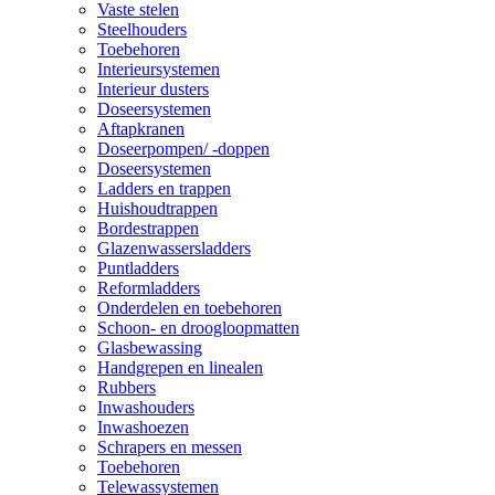
Vaste stelen
Steelhouders
Toebehoren
Interieursystemen
Interieur dusters
Doseersystemen
Aftapkranen
Doseerpompen/ -doppen
Doseersystemen
Ladders en trappen
Huishoudtrappen
Bordestrappen
Glazenwassersladders
Puntladders
Reformladders
Onderdelen en toebehoren
Schoon- en droogloopmatten
Glasbewassing
Handgrepen en linealen
Rubbers
Inwashouders
Inwashoezen
Schrapers en messen
Toebehoren
Telewassystemen