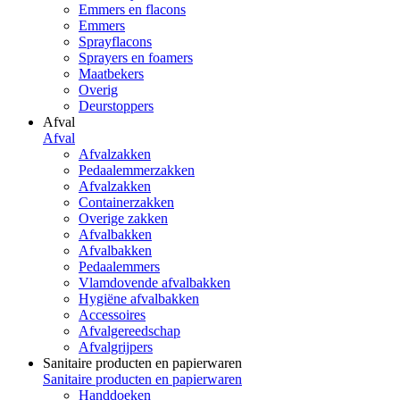
Emmers en flacons
Emmers
Sprayflacons
Sprayers en foamers
Maatbekers
Overig
Deurstoppers
Afval
Afval
Afvalzakken
Pedaalemmerzakken
Afvalzakken
Containerzakken
Overige zakken
Afvalbakken
Afvalbakken
Pedaalemmers
Vlamdovende afvalbakken
Hygiëne afvalbakken
Accessoires
Afvalgereedschap
Afvalgrijpers
Sanitaire producten en papierwaren
Sanitaire producten en papierwaren
Handdoeken