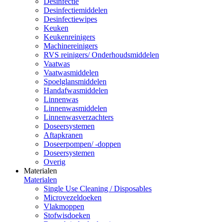
Desinfectie
Desinfectiemiddelen
Desinfectiewipes
Keuken
Keukenreinigers
Machinereinigers
RVS reinigers/ Onderhoudsmiddelen
Vaatwas
Vaatwasmiddelen
Spoelglansmiddelen
Handafwasmiddelen
Linnenwas
Linnenwasmiddelen
Linnenwasverzachters
Doseersystemen
Aftapkranen
Doseerpompen/ -doppen
Doseersystemen
Overig
Materialen
Materialen
Single Use Cleaning / Disposables
Microvezeldoeken
Vlakmoppen
Stofwisdoeken