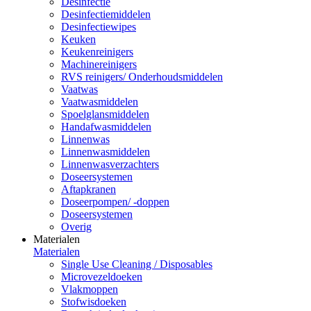
Desinfectie
Desinfectiemiddelen
Desinfectiewipes
Keuken
Keukenreinigers
Machinereinigers
RVS reinigers/ Onderhoudsmiddelen
Vaatwas
Vaatwasmiddelen
Spoelglansmiddelen
Handafwasmiddelen
Linnenwas
Linnenwasmiddelen
Linnenwasverzachters
Doseersystemen
Aftapkranen
Doseerpompen/ -doppen
Doseersystemen
Overig
Materialen
Materialen
Single Use Cleaning / Disposables
Microvezeldoeken
Vlakmoppen
Stofwisdoeken