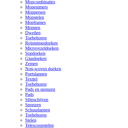
Mopcombinaties
Mopemmers
Moppersen
Mopstelen
Mopframes
Moppen
Dweilen
Toebehoren
Reinigingsdoeken
Microvezeldoeken
Sopdoeken
Glasdoeken
Zemen
Non-woven doeken
Poetslappen
Textiel
Toebehoren
Pads en sponzen
Pads
Slijpschijven
Sponzen
Schuurlappen
Toebehoren
Stelen
Telescoopstelen