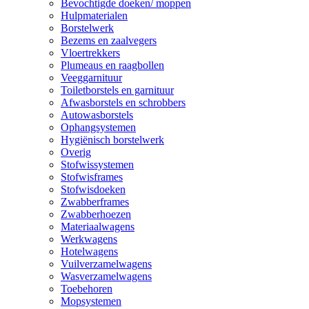
Bevochtigde doeken/ moppen
Hulpmaterialen
Borstelwerk
Bezems en zaalvegers
Vloertrekkers
Plumeaus en raagbollen
Veeggarnituur
Toiletborstels en garnituur
Afwasborstels en schrobbers
Autowasborstels
Ophangsystemen
Hygiënisch borstelwerk
Overig
Stofwissystemen
Stofwisframes
Stofwisdoeken
Zwabberframes
Zwabberhoezen
Materiaalwagens
Werkwagens
Hotelwagens
Vuilverzamelwagens
Wasverzamelwagens
Toebehoren
Mopsystemen