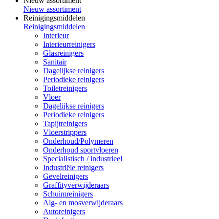
Nieuw assortiment
Nieuw assortiment
Reinigingsmiddelen
Reinigingsmiddelen
Interieur
Interieurreinigers
Glasreinigers
Sanitair
Dagelijkse reinigers
Periodieke reinigers
Toiletreinigers
Vloer
Dagelijkse reinigers
Periodieke reinigers
Tapijtreinigers
Vloerstrippers
Onderhoud/Polymeren
Onderhoud sportvloeren
Specialistisch / industrieel
Industriële reinigers
Gevelreinigers
Graffityverwijderaars
Schuimreinigers
Alg- en mosverwijderaars
Autoreinigers