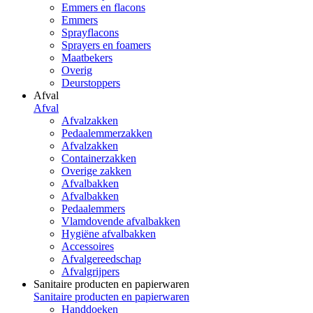
Emmers en flacons
Emmers
Sprayflacons
Sprayers en foamers
Maatbekers
Overig
Deurstoppers
Afval
Afval
Afvalzakken
Pedaalemmerzakken
Afvalzakken
Containerzakken
Overige zakken
Afvalbakken
Afvalbakken
Pedaalemmers
Vlamdovende afvalbakken
Hygiëne afvalbakken
Accessoires
Afvalgereedschap
Afvalgrijpers
Sanitaire producten en papierwaren
Sanitaire producten en papierwaren
Handdoeken