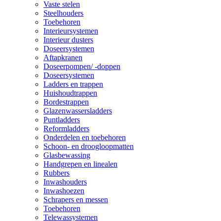
Vaste stelen
Steelhouders
Toebehoren
Interieursystemen
Interieur dusters
Doseersystemen
Aftapkranen
Doseerpompen/ -doppen
Doseersystemen
Ladders en trappen
Huishoudtrappen
Bordestrappen
Glazenwassersladders
Puntladders
Reformladders
Onderdelen en toebehoren
Schoon- en droogloopmatten
Glasbewassing
Handgrepen en linealen
Rubbers
Inwashouders
Inwashoezen
Schrapers en messen
Toebehoren
Telewassystemen