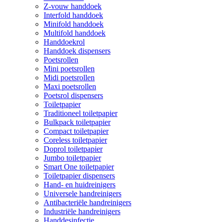
Z-vouw handdoek
Interfold handdoek
Minifold handdoek
Multifold handdoek
Handdoekrol
Handdoek dispensers
Poetsrollen
Mini poetsrollen
Midi poetsrollen
Maxi poetsrollen
Poetsrol dispensers
Toiletpapier
Traditioneel toiletpapier
Bulkpack toiletpapier
Compact toiletpapier
Coreless toiletpapier
Doprol toiletpapier
Jumbo toiletpapier
Smart One toiletpapier
Toiletpapier dispensers
Hand- en huidreinigers
Universele handreinigers
Antibacteriële handreinigers
Industriële handreinigers
Handdesinfectie