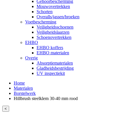
Gehoorbescherming
Mouwovertrekken
Schorten
Overalls/jassen/broeken
Voetbescherming
Veiligheidsschoenen
Veiligheidslaarzen
Schoenovertrekken
EHBO
EHBO koffers
EHBO materialen
Overig
Absorptiematerialen
Gladheidsbestrijding
UV inspectiekit
Home
Materialen
Borstelwerk
Hillbrush steelklem 30-40 mm rood
<