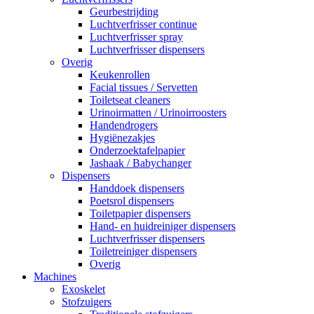
Geurbestrijding
Luchtverfrisser continue
Luchtverfrisser spray
Luchtverfrisser dispensers
Overig
Keukenrollen
Facial tissues / Servetten
Toiletseat cleaners
Urinoirmatten / Urinoirroosters
Handendrogers
Hygiënezakjes
Onderzoektafelpapier
Jashaak / Babychanger
Dispensers
Handdoek dispensers
Poetsrol dispensers
Toiletpapier dispensers
Hand- en huidreiniger dispensers
Luchtverfrisser dispensers
Toiletreiniger dispensers
Overig
Machines
Exoskelet
Stofzuigers