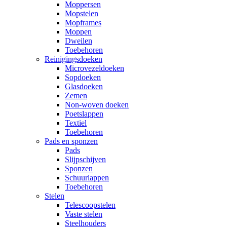
Moppersen
Mopstelen
Mopframes
Moppen
Dweilen
Toebehoren
Reinigingsdoeken
Microvezeldoeken
Sopdoeken
Glasdoeken
Zemen
Non-woven doeken
Poetslappen
Textiel
Toebehoren
Pads en sponzen
Pads
Slijpschijven
Sponzen
Schuurlappen
Toebehoren
Stelen
Telescoopstelen
Vaste stelen
Steelhouders