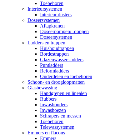
Toebehoren
Interieursystemen
Interieur dusters
Doseersystemen
Aftapkranen
Doseerpompen/ -doppen
Doseersystemen
Ladders en trappen
Huishoudtrappen
Bordestrappen
Glazenwassersladders
Puntladders
Reformladders
Onderdelen en toebehoren
Schoon- en droogloopmatten
Glasbewassing
Handgrepen en linealen
Rubbers
Inwashouders
Inwashoezen
Schrapers en messen
Toebehoren
Telewassystemen
Emmers en flacons
Emmers