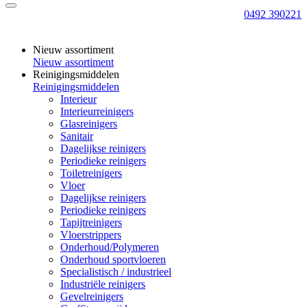
0492 390221
Nieuw assortiment
Nieuw assortiment
Reinigingsmiddelen
Reinigingsmiddelen
Interieur
Interieurreinigers
Glasreinigers
Sanitair
Dagelijkse reinigers
Periodieke reinigers
Toiletreinigers
Vloer
Dagelijkse reinigers
Periodieke reinigers
Tapijtreinigers
Vloerstrippers
Onderhoud/Polymeren
Onderhoud sportvloeren
Specialistisch / industrieel
Industriële reinigers
Gevelreinigers