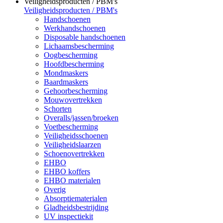
Veiligheidsproducten / PBM's
Veiligheidsproducten / PBM's
Handschoenen
Werkhandschoenen
Disposable handschoenen
Lichaamsbescherming
Oogbescherming
Hoofdbescherming
Mondmaskers
Baardmaskers
Gehoorbescherming
Mouwovertrekken
Schorten
Overalls/jassen/broeken
Voetbescherming
Veiligheidsschoenen
Veiligheidslaarzen
Schoenovertrekken
EHBO
EHBO koffers
EHBO materialen
Overig
Absorptiematerialen
Gladheidsbestrijding
UV inspectiekit