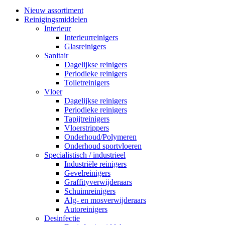
Nieuw assortiment
Reinigingsmiddelen
Interieur
Interieurreinigers
Glasreinigers
Sanitair
Dagelijkse reinigers
Periodieke reinigers
Toiletreinigers
Vloer
Dagelijkse reinigers
Periodieke reinigers
Tapijtreinigers
Vloerstrippers
Onderhoud/Polymeren
Onderhoud sportvloeren
Specialistisch / industrieel
Industriële reinigers
Gevelreinigers
Graffityverwijderaars
Schuimreinigers
Alg- en mosverwijderaars
Autoreinigers
Desinfectie