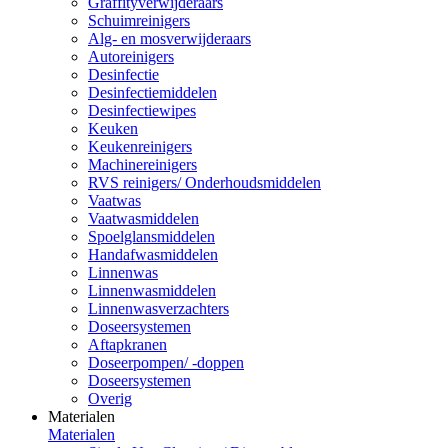
Graffityverwijderaars
Schuimreinigers
Alg- en mosverwijderaars
Autoreinigers
Desinfectie
Desinfectiemiddelen
Desinfectiewipes
Keuken
Keukenreinigers
Machinereinigers
RVS reinigers/ Onderhoudsmiddelen
Vaatwas
Vaatwasmiddelen
Spoelglansmiddelen
Handafwasmiddelen
Linnenwas
Linnenwasmiddelen
Linnenwasverzachters
Doseersystemen
Aftapkranen
Doseerpompen/ -doppen
Doseersystemen
Overig
Materialen
Materialen