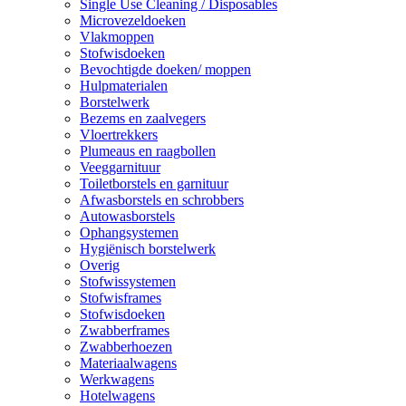
Single Use Cleaning / Disposables
Microvezeldoeken
Vlakmoppen
Stofwisdoeken
Bevochtigde doeken/ moppen
Hulpmaterialen
Borstelwerk
Bezems en zaalvegers
Vloertrekkers
Plumeaus en raagbollen
Veeggarnituur
Toiletborstels en garnituur
Afwasborstels en schrobbers
Autowasborstels
Ophangsystemen
Hygiënisch borstelwerk
Overig
Stofwissystemen
Stofwisframes
Stofwisdoeken
Zwabberframes
Zwabberhoezen
Materiaalwagens
Werkwagens
Hotelwagens