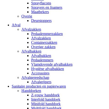
Sprayflacons
Sprayers en foamers
Maatbekers
Overig
Deurstoppers
Afval
Afvalzakken
Pedaalemmerzakken
Afvalzakken
Containerzakken
Overige zakken
Afvalbakken
Afvalbakken
Pedaalemmers
Vlamdovende afvalbakken
Hygiëne afvalbakken
Accessoires
Afvalgereedschap
Afvalgrijpers
Sanitaire producten en papierwaren
Handdoeken
Z-vouw handdoek
Interfold handdoek
Minifold handdoek
Multifold handdoek