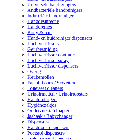
Universele handreinigers
Antibacteriële handreinigers
Industriële handreinigers
Handdesinfectie
Handcrèmes
Body & hair
Hand- en huidreiniger dispensers
Luchtverfrissers
Geurbestrijding
Luchtverfrisser continue
Luchtverfrisser spray
Luchtverfrisser dispensers
Overig
Keukenrollen
Facial tissues / Servetten
Toiletseat cleaners
Urinoirmatten / Urinoirroosters
Handendrogers
Hygiënezakjes
Onderzoektafelpapier
Jashaak / Babychanger
Dispensers
Handdoek dispensers
Poetsrol dispensers
Toiletpapier dispensers