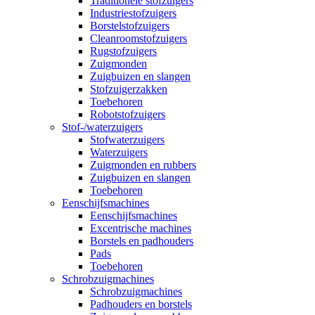
Traditionele stofzuigers
Industriestofzuigers
Borstelstofzuigers
Cleanroomstofzuigers
Rugstofzuigers
Zuigmonden
Zuigbuizen en slangen
Stofzuigerzakken
Toebehoren
Robotstofzuigers
Stof-/waterzuigers
Stofwaterzuigers
Waterzuigers
Zuigmonden en rubbers
Zuigbuizen en slangen
Toebehoren
Eenschijfsmachines
Eenschijfsmachines
Excentrische machines
Borstels en padhouders
Pads
Toebehoren
Schrobzuigmachines
Schrobzuigmachines
Padhouders en borstels