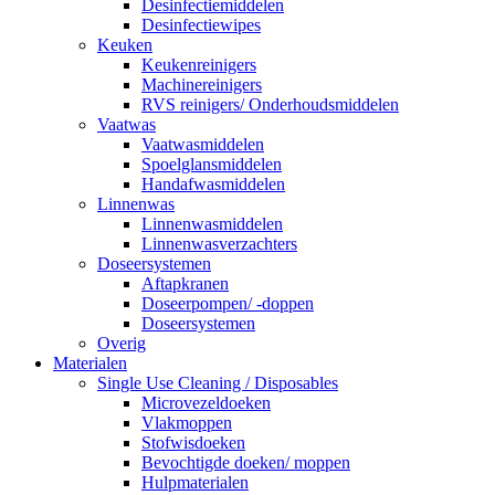
Desinfectiemiddelen
Desinfectiewipes
Keuken
Keukenreinigers
Machinereinigers
RVS reinigers/ Onderhoudsmiddelen
Vaatwas
Vaatwasmiddelen
Spoelglansmiddelen
Handafwasmiddelen
Linnenwas
Linnenwasmiddelen
Linnenwasverzachters
Doseersystemen
Aftapkranen
Doseerpompen/ -doppen
Doseersystemen
Overig
Materialen
Single Use Cleaning / Disposables
Microvezeldoeken
Vlakmoppen
Stofwisdoeken
Bevochtigde doeken/ moppen
Hulpmaterialen