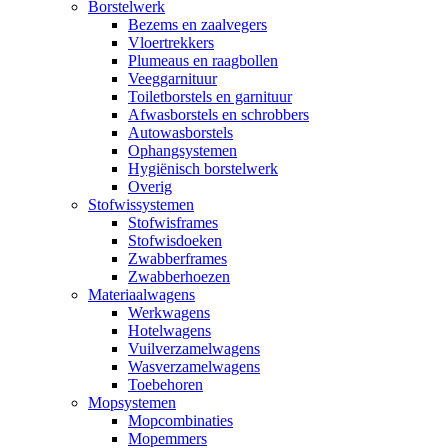
Borstelwerk
Bezems en zaalvegers
Vloertrekkers
Plumeaus en raagbollen
Veeggarnituur
Toiletborstels en garnituur
Afwasborstels en schrobbers
Autowasborstels
Ophangsystemen
Hygiënisch borstelwerk
Overig
Stofwissystemen
Stofwisframes
Stofwisdoeken
Zwabberframes
Zwabberhoezen
Materiaalwagens
Werkwagens
Hotelwagens
Vuilverzamelwagens
Wasverzamelwagens
Toebehoren
Mopsystemen
Mopcombinaties
Mopemmers