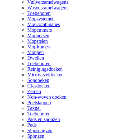
Vuilverzamelwagens
Wasverzamelwagens
Toebehoren
Mopsystemen
Mopcombinaties
Mopemmers
Moppersen
Mopstelen
Mopframes
Moppen
Dweilen
Toebehoren
Reinigingsdoeken
Microvezeldoeken
Sopdoeken
Glasdoeken
Zemen
Non-woven doeken
Poetslappen
Textiel
Toebehoren
Pads en sponzen
Pads
Slijpschijven
Sponzen