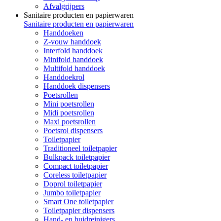
Afvalgrijpers
Sanitaire producten en papierwaren
Sanitaire producten en papierwaren
Handdoeken
Z-vouw handdoek
Interfold handdoek
Minifold handdoek
Multifold handdoek
Handdoekrol
Handdoek dispensers
Poetsrollen
Mini poetsrollen
Midi poetsrollen
Maxi poetsrollen
Poetsrol dispensers
Toiletpapier
Traditioneel toiletpapier
Bulkpack toiletpapier
Compact toiletpapier
Coreless toiletpapier
Doprol toiletpapier
Jumbo toiletpapier
Smart One toiletpapier
Toiletpapier dispensers
Hand- en huidreinigers