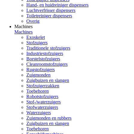
Hand- en huidreiniger dispensers
Luchtverfrisser dispensers
Toiletreiniger dispensers
Overig
Machines
Machines
Exoskelet
Stofzuigers
Traditionele stofzuigers
Industriestofzuigers
Borstelstofzuigers
Cleanroomstofzuigers
Rugstofzuigers
Zuigmonden
Zuigbuizen en slangen
Stofzuigerzakken
Toebehoren
Robotstofzuigers
Stof-/waterzuigers
Stofwaterzuigers
Waterzuigers
Zuigmonden en rubbers
Zuigbuizen en slangen
Toebehoren