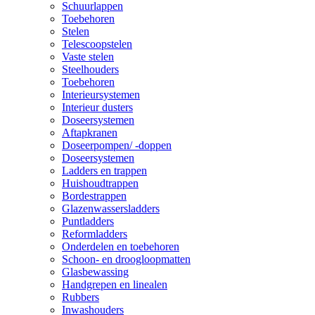
Schuurlappen
Toebehoren
Stelen
Telescoopstelen
Vaste stelen
Steelhouders
Toebehoren
Interieursystemen
Interieur dusters
Doseersystemen
Aftapkranen
Doseerpompen/ -doppen
Doseersystemen
Ladders en trappen
Huishoudtrappen
Bordestrappen
Glazenwassersladders
Puntladders
Reformladders
Onderdelen en toebehoren
Schoon- en droogloopmatten
Glasbewassing
Handgrepen en linealen
Rubbers
Inwashouders