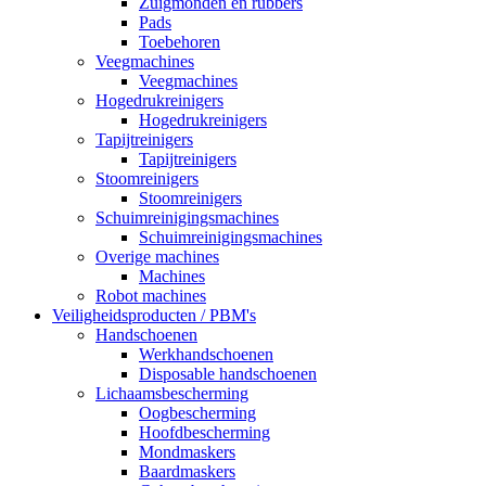
Zuigmonden en rubbers
Pads
Toebehoren
Veegmachines
Veegmachines
Hogedrukreinigers
Hogedrukreinigers
Tapijtreinigers
Tapijtreinigers
Stoomreinigers
Stoomreinigers
Schuimreinigingsmachines
Schuimreinigingsmachines
Overige machines
Machines
Robot machines
Veiligheidsproducten / PBM's
Handschoenen
Werkhandschoenen
Disposable handschoenen
Lichaamsbescherming
Oogbescherming
Hoofdbescherming
Mondmaskers
Baardmaskers