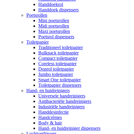
Handdoekrol
Handdoek dispensers
Poetsrollen
Mini poetsrollen
Midi poetsrollen
Maxi poetsrollen
Poetsrol dispensers
Toiletpapier
Traditioneel toiletpapier
Bulkpack toiletpapier
Compact toiletpapier
Coreless toiletpapier
Doprol toiletpapier
Jumbo toiletpapier
Smart One toiletpapier
Toiletpapier dispensers
Hand- en huidreinigers
Universele handreinigers
Antibacteriële handreinigers
Industriële handreinigers
Handdesinfectie
Handcrèmes
Body & hair
Hand- en huidreiniger dispensers
Luchtverfrissers