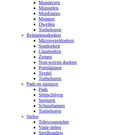
Moppersen
Mopstelen
Mopframes
Moppen
Dweilen
Toebehoren
Reinigingsdoeken
Microvezeldoeken
Sopdoeken
Glasdoeken
Zemen
Non-woven doeken
Poetslappen
Textiel
Toebehoren
Pads en sponzen
Pads
Slijpschijven
Sponzen
Schuurlappen
Toebehoren
Stelen
Telescoopstelen
Vaste stelen
Steelhouders