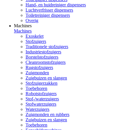
Hand- en huidreiniger dispensers
Luchtverfrisser dispensers
Toiletreiniger dispensers
Overig
Machines
Machines
Exoskelet
Stofzuigers
Traditionele stofzuigers
Industriestofzuigers
Borstelstofzuigers
Cleanroomstofzuigers
Rugstofzuigers
Zuigmonden
Zuigbuizen en slangen
Stofzuigerzakken
Toebehoren
Robotstofzuigers
Stof-/waterzuigers
Stofwaterzuigers
Waterzuigers
Zuigmonden en rubbers
Zuigbuizen en slangen
Toebehoren