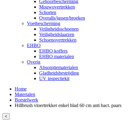
Gehoorbescherming
Mouwovertrekken
Schorten
Overalls/jassen/broeken
Voetbescherming
Veiligheidsschoenen
Veiligheidslaarzen
Schoenovertrekken
EHBO
EHBO koffers
EHBO materialen
Overig
Absorptiematerialen
Gladheidsbestrijding
UV inspectiekit
Home
Materialen
Borstelwerk
Hillbrush vloertrekker enkel blad 60 cm anti bact. paars
<