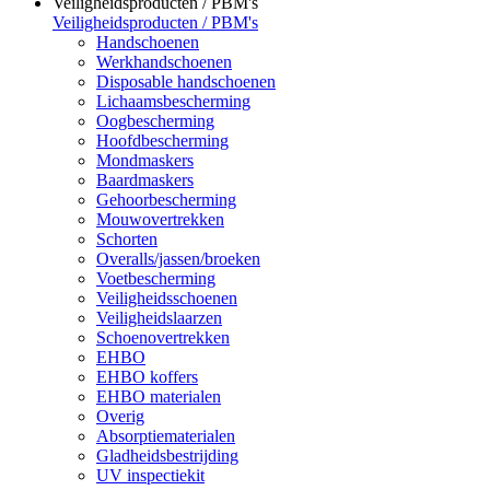
Veiligheidsproducten / PBM's
Veiligheidsproducten / PBM's
Handschoenen
Werkhandschoenen
Disposable handschoenen
Lichaamsbescherming
Oogbescherming
Hoofdbescherming
Mondmaskers
Baardmaskers
Gehoorbescherming
Mouwovertrekken
Schorten
Overalls/jassen/broeken
Voetbescherming
Veiligheidsschoenen
Veiligheidslaarzen
Schoenovertrekken
EHBO
EHBO koffers
EHBO materialen
Overig
Absorptiematerialen
Gladheidsbestrijding
UV inspectiekit