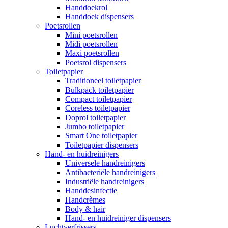
Handdoekrol
Handdoek dispensers
Poetsrollen
Mini poetsrollen
Midi poetsrollen
Maxi poetsrollen
Poetsrol dispensers
Toiletpapier
Traditioneel toiletpapier
Bulkpack toiletpapier
Compact toiletpapier
Coreless toiletpapier
Doprol toiletpapier
Jumbo toiletpapier
Smart One toiletpapier
Toiletpapier dispensers
Hand- en huidreinigers
Universele handreinigers
Antibacteriële handreinigers
Industriële handreinigers
Handdesinfectie
Handcrèmes
Body & hair
Hand- en huidreiniger dispensers
Luchtverfrissers