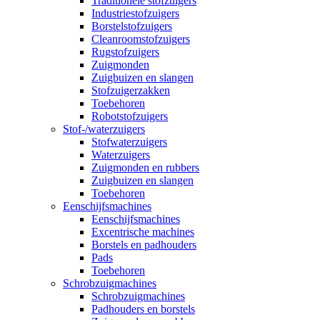
Traditionele stofzuigers
Industriestofzuigers
Borstelstofzuigers
Cleanroomstofzuigers
Rugstofzuigers
Zuigmonden
Zuigbuizen en slangen
Stofzuigerzakken
Toebehoren
Robotstofzuigers
Stof-/waterzuigers
Stofwaterzuigers
Waterzuigers
Zuigmonden en rubbers
Zuigbuizen en slangen
Toebehoren
Eenschijfsmachines
Eenschijfsmachines
Excentrische machines
Borstels en padhouders
Pads
Toebehoren
Schrobzuigmachines
Schrobzuigmachines
Padhouders en borstels