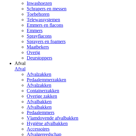
Inwashoezen
Schrapers en messen
Toebehoren
Telewassystemen
Emmers en flacons
Emmers
Sprayflacons
Sprayers en foamers
Maatbekers
Overig
Deurstoppers
Afval
Afval
Afvalzakken
Pedaalemmerzakken
Afvalzakken
Containerzakken
Overige zakken
Afvalbakken
Afvalbakken
Pedaalemmers
Vlamdovende afvalbakken
Hygiëne afvalbakken
Accessoires
Afvalgereedschap