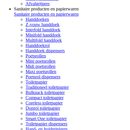
Afvalgrijpers
Sanitaire producten en papierwaren
Sanitaire producten en papierwaren
Handdoeken
Z-vouw handdoek
Interfold handdoek
Minifold handdoek
Multifold handdoek
Handdoekrol
Handdoek dispensers
Poetsrollen
Mini poetsrollen
Midi poetsrollen
Maxi poetsrollen
Poetsrol dispensers
Toiletpapier
Traditioneel toiletpapier
Bulkpack toiletpapier
Compact toiletpapier
Coreless toiletpapier
Doprol toiletpapier
Jumbo toiletpapier
Smart One toiletpapier
Toiletpapier dispensers
Hand- en huidreinigers