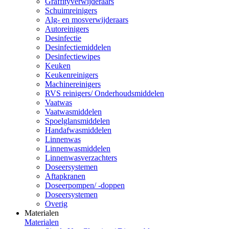
Graffityverwijderaars
Schuimreinigers
Alg- en mosverwijderaars
Autoreinigers
Desinfectie
Desinfectiemiddelen
Desinfectiewipes
Keuken
Keukenreinigers
Machinereinigers
RVS reinigers/ Onderhoudsmiddelen
Vaatwas
Vaatwasmiddelen
Spoelglansmiddelen
Handafwasmiddelen
Linnenwas
Linnenwasmiddelen
Linnenwasverzachters
Doseersystemen
Aftapkranen
Doseerpompen/ -doppen
Doseersystemen
Overig
Materialen
Materialen