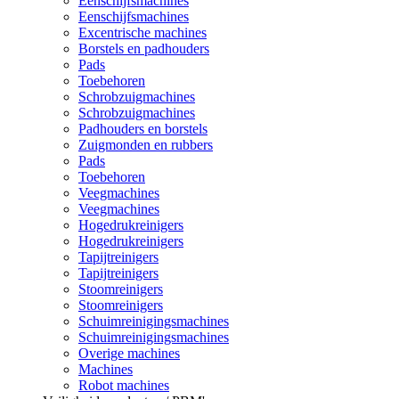
Eenschijfsmachines
Eenschijfsmachines
Excentrische machines
Borstels en padhouders
Pads
Toebehoren
Schrobzuigmachines
Schrobzuigmachines
Padhouders en borstels
Zuigmonden en rubbers
Pads
Toebehoren
Veegmachines
Veegmachines
Hogedrukreinigers
Hogedrukreinigers
Tapijtreinigers
Tapijtreinigers
Stoomreinigers
Stoomreinigers
Schuimreinigingsmachines
Schuimreinigingsmachines
Overige machines
Machines
Robot machines