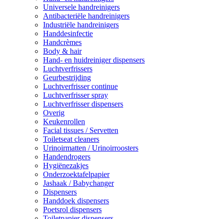
Universele handreinigers
Antibacteriële handreinigers
Industriële handreinigers
Handdesinfectie
Handcrèmes
Body & hair
Hand- en huidreiniger dispensers
Luchtverfrissers
Geurbestrijding
Luchtverfrisser continue
Luchtverfrisser spray
Luchtverfrisser dispensers
Overig
Keukenrollen
Facial tissues / Servetten
Toiletseat cleaners
Urinoirmatten / Urinoirroosters
Handendrogers
Hygiënezakjes
Onderzoektafelpapier
Jashaak / Babychanger
Dispensers
Handdoek dispensers
Poetsrol dispensers
Toiletpapier dispensers