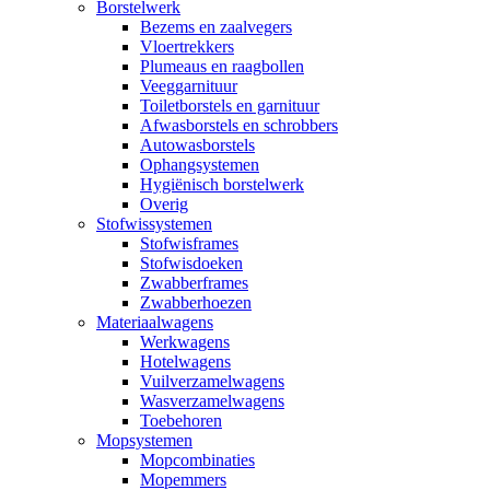
Borstelwerk
Bezems en zaalvegers
Vloertrekkers
Plumeaus en raagbollen
Veeggarnituur
Toiletborstels en garnituur
Afwasborstels en schrobbers
Autowasborstels
Ophangsystemen
Hygiënisch borstelwerk
Overig
Stofwissystemen
Stofwisframes
Stofwisdoeken
Zwabberframes
Zwabberhoezen
Materiaalwagens
Werkwagens
Hotelwagens
Vuilverzamelwagens
Wasverzamelwagens
Toebehoren
Mopsystemen
Mopcombinaties
Mopemmers