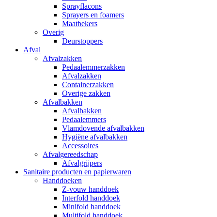
Sprayflacons
Sprayers en foamers
Maatbekers
Overig
Deurstoppers
Afval
Afvalzakken
Pedaalemmerzakken
Afvalzakken
Containerzakken
Overige zakken
Afvalbakken
Afvalbakken
Pedaalemmers
Vlamdovende afvalbakken
Hygiëne afvalbakken
Accessoires
Afvalgereedschap
Afvalgrijpers
Sanitaire producten en papierwaren
Handdoeken
Z-vouw handdoek
Interfold handdoek
Minifold handdoek
Multifold handdoek