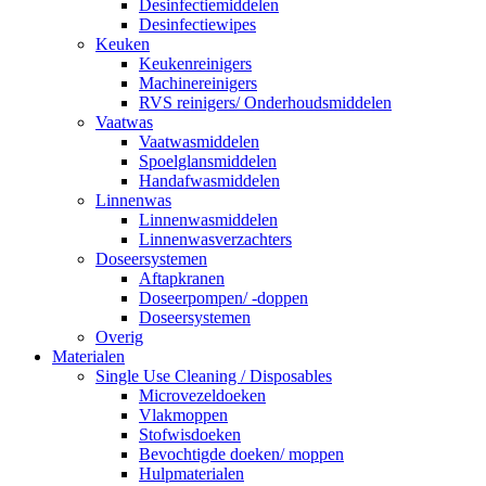
Desinfectiemiddelen
Desinfectiewipes
Keuken
Keukenreinigers
Machinereinigers
RVS reinigers/ Onderhoudsmiddelen
Vaatwas
Vaatwasmiddelen
Spoelglansmiddelen
Handafwasmiddelen
Linnenwas
Linnenwasmiddelen
Linnenwasverzachters
Doseersystemen
Aftapkranen
Doseerpompen/ -doppen
Doseersystemen
Overig
Materialen
Single Use Cleaning / Disposables
Microvezeldoeken
Vlakmoppen
Stofwisdoeken
Bevochtigde doeken/ moppen
Hulpmaterialen