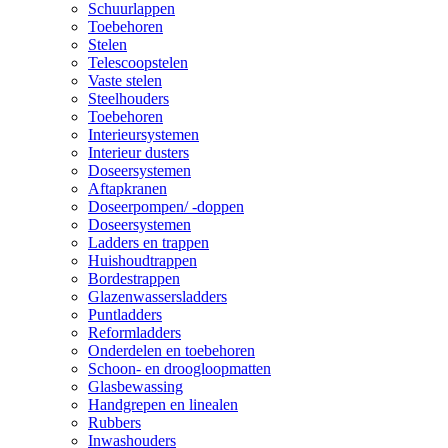
Schuurlappen
Toebehoren
Stelen
Telescoopstelen
Vaste stelen
Steelhouders
Toebehoren
Interieursystemen
Interieur dusters
Doseersystemen
Aftapkranen
Doseerpompen/ -doppen
Doseersystemen
Ladders en trappen
Huishoudtrappen
Bordestrappen
Glazenwassersladders
Puntladders
Reformladders
Onderdelen en toebehoren
Schoon- en droogloopmatten
Glasbewassing
Handgrepen en linealen
Rubbers
Inwashouders