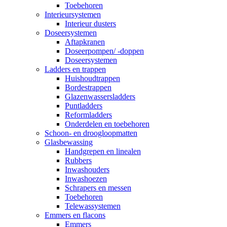
Toebehoren
Interieursystemen
Interieur dusters
Doseersystemen
Aftapkranen
Doseerpompen/ -doppen
Doseersystemen
Ladders en trappen
Huishoudtrappen
Bordestrappen
Glazenwassersladders
Puntladders
Reformladders
Onderdelen en toebehoren
Schoon- en droogloopmatten
Glasbewassing
Handgrepen en linealen
Rubbers
Inwashouders
Inwashoezen
Schrapers en messen
Toebehoren
Telewassystemen
Emmers en flacons
Emmers