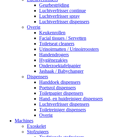
Geurbestrijding
Luchtverfrisser continue
Luchtverfrisser spray
Luchtverfrisser dispensers
Overig
Keukenrollen
Facial tissues / Servetten
Toiletseat cleaners
Urinoirmatten / Urinoirroosters
Handendrogers
Hygiënezakjes
Onderzoektafelpapier
Jashaak / Babychanger
Dispensers
Handdoek dispensers
Poetsrol dispensers
Toiletpapier dispensers
Hand- en huidreiniger dispensers
Luchtverfrisser dispensers
Toiletreiniger dispensers
Overig
Machines
Exoskelet
Stofzuigers