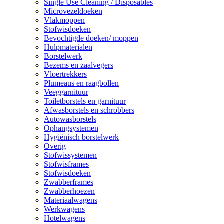
Single Use Cleaning / Disposables
Microvezeldoeken
Vlakmoppen
Stofwisdoeken
Bevochtigde doeken/ moppen
Hulpmaterialen
Borstelwerk
Bezems en zaalvegers
Vloertrekkers
Plumeaus en raagbollen
Veeggarnituur
Toiletborstels en garnituur
Afwasborstels en schrobbers
Autowasborstels
Ophangsystemen
Hygiënisch borstelwerk
Overig
Stofwissystemen
Stofwisframes
Stofwisdoeken
Zwabberframes
Zwabberhoezen
Materiaalwagens
Werkwagens
Hotelwagens