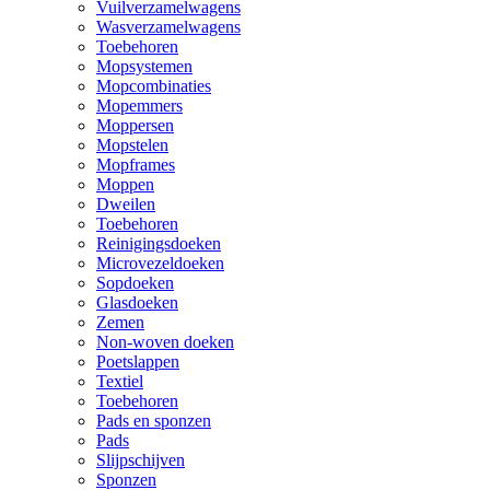
Vuilverzamelwagens
Wasverzamelwagens
Toebehoren
Mopsystemen
Mopcombinaties
Mopemmers
Moppersen
Mopstelen
Mopframes
Moppen
Dweilen
Toebehoren
Reinigingsdoeken
Microvezeldoeken
Sopdoeken
Glasdoeken
Zemen
Non-woven doeken
Poetslappen
Textiel
Toebehoren
Pads en sponzen
Pads
Slijpschijven
Sponzen