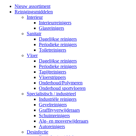
Nieuw assortiment
Reinigingsmiddelen
Interieur
Interieurreinigers
Glasreinigers
Sanitair
Dagelijkse reinigers
Periodieke reinigers
Toiletreinigers
Vloer
Dagelijkse reinigers
Periodieke reinigers
Tapijtreinigers
Vloerstrippers
Onderhoud/Polymeren
Onderhoud sportvloeren
Specialistisch / industrieel
Industriële reinigers
Gevelreinigers
Graffityverwijderaars
Schuimreinigers
Alg- en mosverwijderaars
Autoreinigers
Desinfectie