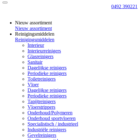
0492 390221
Nieuw assortiment
Nieuw assortiment
Reinigingsmiddelen
Reinigingsmiddelen
Interieur
Interieurreinigers
Glasreinigers
Sanitair
Dagelijkse reinigers
Periodieke reinigers
Toiletreinigers
Vloer
Dagelijkse reinigers
Periodieke reinigers
Tapijtreinigers
Vloerstrippers
Onderhoud/Polymeren
Onderhoud sportvloeren
Specialistisch / industrieel
Industriële reinigers
Gevelreinigers