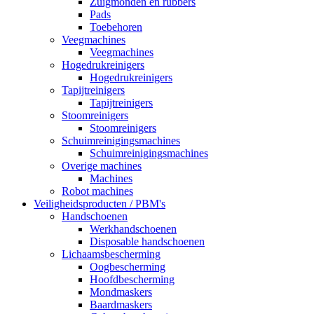
Zuigmonden en rubbers
Pads
Toebehoren
Veegmachines
Veegmachines
Hogedrukreinigers
Hogedrukreinigers
Tapijtreinigers
Tapijtreinigers
Stoomreinigers
Stoomreinigers
Schuimreinigingsmachines
Schuimreinigingsmachines
Overige machines
Machines
Robot machines
Veiligheidsproducten / PBM's
Handschoenen
Werkhandschoenen
Disposable handschoenen
Lichaamsbescherming
Oogbescherming
Hoofdbescherming
Mondmaskers
Baardmaskers