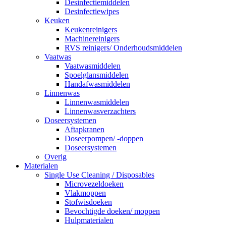
Desinfectiemiddelen
Desinfectiewipes
Keuken
Keukenreinigers
Machinereinigers
RVS reinigers/ Onderhoudsmiddelen
Vaatwas
Vaatwasmiddelen
Spoelglansmiddelen
Handafwasmiddelen
Linnenwas
Linnenwasmiddelen
Linnenwasverzachters
Doseersystemen
Aftapkranen
Doseerpompen/ -doppen
Doseersystemen
Overig
Materialen
Single Use Cleaning / Disposables
Microvezeldoeken
Vlakmoppen
Stofwisdoeken
Bevochtigde doeken/ moppen
Hulpmaterialen