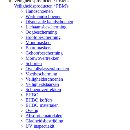
Veiligheidsproducten / PBM's
Veiligheidsproducten / PBM's
Handschoenen
Werkhandschoenen
Disposable handschoenen
Lichaamsbescherming
Oogbescherming
Hoofdbescherming
Mondmaskers
Baardmaskers
Gehoorbescherming
Mouwovertrekken
Schorten
Overalls/jassen/broeken
Voetbescherming
Veiligheidsschoenen
Veiligheidslaarzen
Schoenovertrekken
EHBO
EHBO koffers
EHBO materialen
Overig
Absorptiematerialen
Gladheidsbestrijding
UV inspectiekit