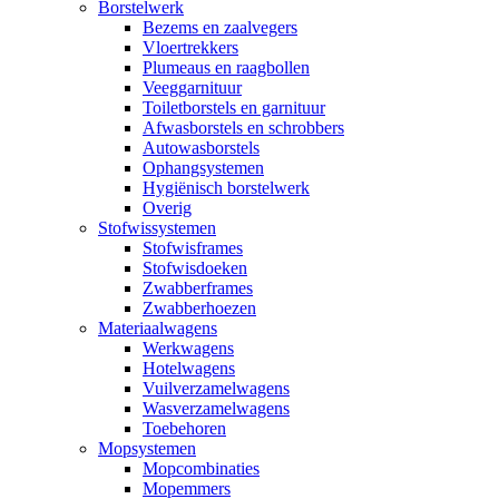
Borstelwerk
Bezems en zaalvegers
Vloertrekkers
Plumeaus en raagbollen
Veeggarnituur
Toiletborstels en garnituur
Afwasborstels en schrobbers
Autowasborstels
Ophangsystemen
Hygiënisch borstelwerk
Overig
Stofwissystemen
Stofwisframes
Stofwisdoeken
Zwabberframes
Zwabberhoezen
Materiaalwagens
Werkwagens
Hotelwagens
Vuilverzamelwagens
Wasverzamelwagens
Toebehoren
Mopsystemen
Mopcombinaties
Mopemmers