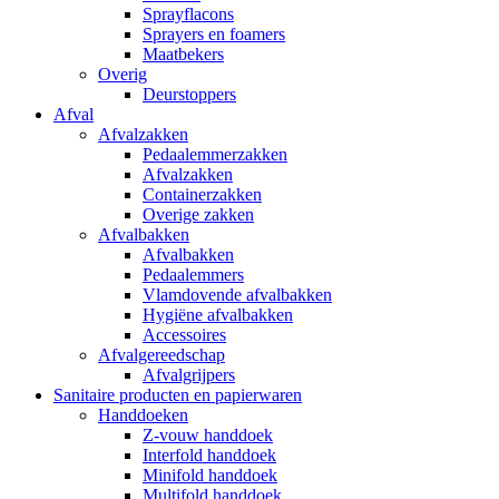
Sprayflacons
Sprayers en foamers
Maatbekers
Overig
Deurstoppers
Afval
Afvalzakken
Pedaalemmerzakken
Afvalzakken
Containerzakken
Overige zakken
Afvalbakken
Afvalbakken
Pedaalemmers
Vlamdovende afvalbakken
Hygiëne afvalbakken
Accessoires
Afvalgereedschap
Afvalgrijpers
Sanitaire producten en papierwaren
Handdoeken
Z-vouw handdoek
Interfold handdoek
Minifold handdoek
Multifold handdoek