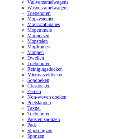
Vuilverzamelwagens
Wasverzamelwagens
Toebehoren
Mopsystemen
Mopcombinaties
Mopemmers
Moppersen
Mopstelen
Mopframes
Moppen
Dweilen
Toebehoren
Reinigingsdoeken
Microvezeldoeken
Sopdoeken
Glasdoeken
Zemen
Non-woven doeken
Poetslappen
Textiel
Toebehoren
Pads en sponzen
Pads
Slijpschijven
Sponzen