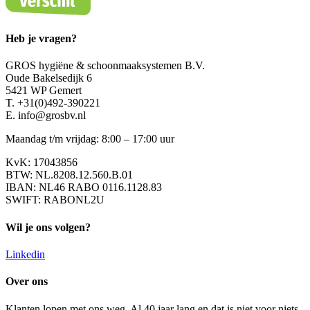
Heb je vragen?
GROS hygiëne & schoonmaaksystemen B.V.
Oude Bakelsedijk 6
5421 WP Gemert
T. +31(0)492-390221
E. info@grosbv.nl
Maandag t/m vrijdag: 8:00 – 17:00 uur
KvK: 17043856
BTW: NL.8208.12.560.B.01
IBAN: NL46 RABO 0116.1128.83
SWIFT: RABONL2U
Wil je ons volgen?
Linkedin
Over ons
Klanten lopen met ons weg. Al 40 jaar lang en dat is niet voor niets