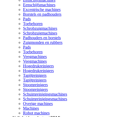
Eenschijfsmachines
Eenschijfsmachines
Excentrische machines
Borstels en padhouders
Pads
Toebehoren
Schrobzuigmachines
Schrobzuigmachines
Padhouders en borstels
Zuigmonden en rubbers
Pads
Toebehoren
Veegmachines
Veegmachines
Hogedrukreinigers
Hogedrukreinigers
Tapijtreinigers
Tapijtreinigers
Stoomreinigers
Stoomreinigers
Schuimreinigingsmachines
Schuimreinigingsmachines
Overige machines
Machines
Robot machines