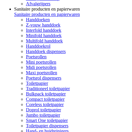
Afvalgrijpers
Sanitaire producten en papierwaren
Sanitaire producten en papierwaren
Handdoeken
Z-vouw handdoek
Interfold handdoek
Minifold handdoek
Multifold handdoek
Handdoekrol
Handdoek dispensers
Poetsrollen
Mini poetsrollen
Midi poetsrollen
Maxi poetsrollen
Poetsrol dispensers
Toiletpapier
Traditioneel toiletpapier
Bulkpack toiletpapier
Compact toiletpapier
Coreless toiletpapier
Doprol toiletpapier
Jumbo toiletpapier
Smart One toiletpapier
Toiletpapier dispensers
Hand- en huidreinigers