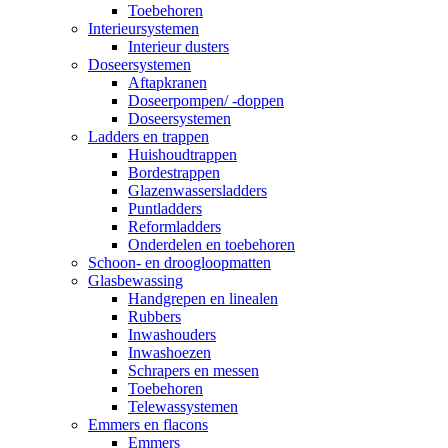
Toebehoren
Interieursystemen
Interieur dusters
Doseersystemen
Aftapkranen
Doseerpompen/ -doppen
Doseersystemen
Ladders en trappen
Huishoudtrappen
Bordestrappen
Glazenwassersladders
Puntladders
Reformladders
Onderdelen en toebehoren
Schoon- en droogloopmatten
Glasbewassing
Handgrepen en linealen
Rubbers
Inwashouders
Inwashoezen
Schrapers en messen
Toebehoren
Telewassystemen
Emmers en flacons
Emmers