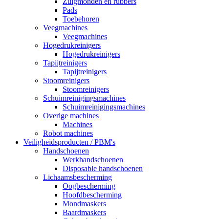
Zuigmonden en rubbers
Pads
Toebehoren
Veegmachines
Veegmachines
Hogedrukreinigers
Hogedrukreinigers
Tapijtreinigers
Tapijtreinigers
Stoomreinigers
Stoomreinigers
Schuimreinigingsmachines
Schuimreinigingsmachines
Overige machines
Machines
Robot machines
Veiligheidsproducten / PBM's
Handschoenen
Werkhandschoenen
Disposable handschoenen
Lichaamsbescherming
Oogbescherming
Hoofdbescherming
Mondmaskers
Baardmaskers