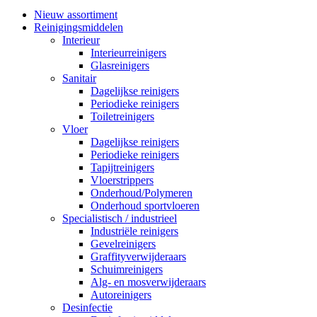
Nieuw assortiment
Reinigingsmiddelen
Interieur
Interieurreinigers
Glasreinigers
Sanitair
Dagelijkse reinigers
Periodieke reinigers
Toiletreinigers
Vloer
Dagelijkse reinigers
Periodieke reinigers
Tapijtreinigers
Vloerstrippers
Onderhoud/Polymeren
Onderhoud sportvloeren
Specialistisch / industrieel
Industriële reinigers
Gevelreinigers
Graffityverwijderaars
Schuimreinigers
Alg- en mosverwijderaars
Autoreinigers
Desinfectie