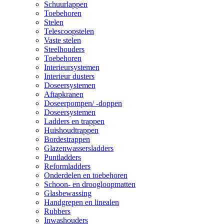
Schuurlappen
Toebehoren
Stelen
Telescoopstelen
Vaste stelen
Steelhouders
Toebehoren
Interieursystemen
Interieur dusters
Doseersystemen
Aftapkranen
Doseerpompen/ -doppen
Doseersystemen
Ladders en trappen
Huishoudtrappen
Bordestrappen
Glazenwassersladders
Puntladders
Reformladders
Onderdelen en toebehoren
Schoon- en droogloopmatten
Glasbewassing
Handgrepen en linealen
Rubbers
Inwashouders