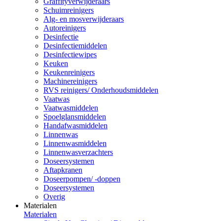
Graffityverwijderaars
Schuimreinigers
Alg- en mosverwijderaars
Autoreinigers
Desinfectie
Desinfectiemiddelen
Desinfectiewipes
Keuken
Keukenreinigers
Machinereinigers
RVS reinigers/ Onderhoudsmiddelen
Vaatwas
Vaatwasmiddelen
Spoelglansmiddelen
Handafwasmiddelen
Linnenwas
Linnenwasmiddelen
Linnenwasverzachters
Doseersystemen
Aftapkranen
Doseerpompen/ -doppen
Doseersystemen
Overig
Materialen
Materialen