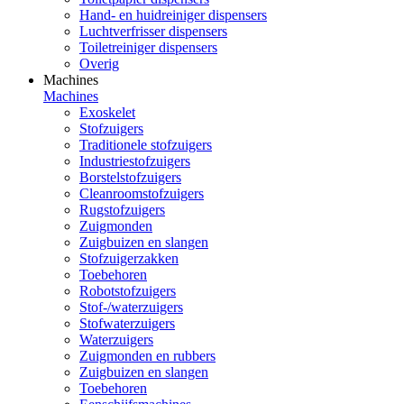
Hand- en huidreiniger dispensers
Luchtverfrisser dispensers
Toiletreiniger dispensers
Overig
Machines
Machines
Exoskelet
Stofzuigers
Traditionele stofzuigers
Industriestofzuigers
Borstelstofzuigers
Cleanroomstofzuigers
Rugstofzuigers
Zuigmonden
Zuigbuizen en slangen
Stofzuigerzakken
Toebehoren
Robotstofzuigers
Stof-/waterzuigers
Stofwaterzuigers
Waterzuigers
Zuigmonden en rubbers
Zuigbuizen en slangen
Toebehoren