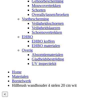
Gehoorbescherming
Mouwovertrekken
Schorten
Overalls/jassen/broeken
Voetbescherming
Veiligheidsschoenen
Veiligheidslaarzen
Schoenovertrekken
EHBO
EHBO koffers
EHBO materialen
Overig
Absorptiematerialen
Gladheidsbestrijding
UV inspectiekit
Home
Materialen
Borstelwerk
Hillbrush wandhouder 4 stelen 20 cm wit
<