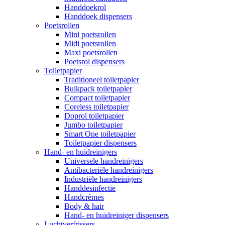
Handdoekrol
Handdoek dispensers
Poetsrollen
Mini poetsrollen
Midi poetsrollen
Maxi poetsrollen
Poetsrol dispensers
Toiletpapier
Traditioneel toiletpapier
Bulkpack toiletpapier
Compact toiletpapier
Coreless toiletpapier
Doprol toiletpapier
Jumbo toiletpapier
Smart One toiletpapier
Toiletpapier dispensers
Hand- en huidreinigers
Universele handreinigers
Antibacteriële handreinigers
Industriële handreinigers
Handdesinfectie
Handcrèmes
Body & hair
Hand- en huidreiniger dispensers
Luchtverfrissers