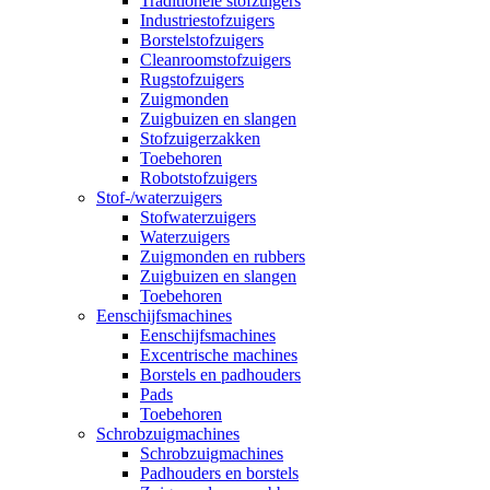
Traditionele stofzuigers
Industriestofzuigers
Borstelstofzuigers
Cleanroomstofzuigers
Rugstofzuigers
Zuigmonden
Zuigbuizen en slangen
Stofzuigerzakken
Toebehoren
Robotstofzuigers
Stof-/waterzuigers
Stofwaterzuigers
Waterzuigers
Zuigmonden en rubbers
Zuigbuizen en slangen
Toebehoren
Eenschijfsmachines
Eenschijfsmachines
Excentrische machines
Borstels en padhouders
Pads
Toebehoren
Schrobzuigmachines
Schrobzuigmachines
Padhouders en borstels