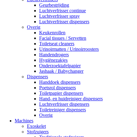
Geurbestrijding
Luchtverfrisser continue
Luchtverfrisser spray
Luchtverfrisser dispensers
Overig
Keukenrollen
Facial tissues / Servetten
Toiletseat cleaners
Urinoirmatten / Urinoirroosters
Handendrogers
Hygiënezakjes
Onderzoektafelpapier
Jashaak / Babychanger
Dispensers
Handdoek dispensers
Poetsrol dispensers
Toiletpapier dispensers
Hand- en huidreiniger dispensers
Luchtverfrisser dispensers
Toiletreiniger dispensers
Overig
Machines
Exoskelet
Stofzuigers