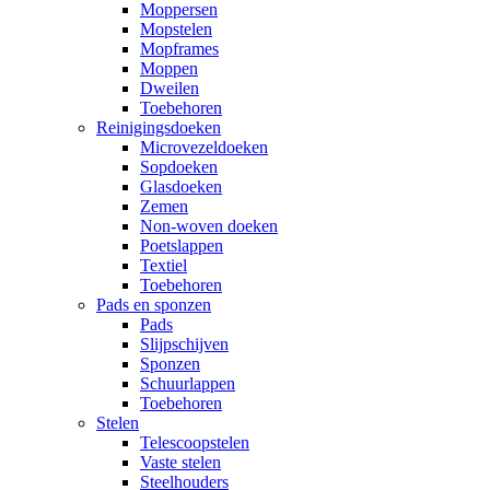
Moppersen
Mopstelen
Mopframes
Moppen
Dweilen
Toebehoren
Reinigingsdoeken
Microvezeldoeken
Sopdoeken
Glasdoeken
Zemen
Non-woven doeken
Poetslappen
Textiel
Toebehoren
Pads en sponzen
Pads
Slijpschijven
Sponzen
Schuurlappen
Toebehoren
Stelen
Telescoopstelen
Vaste stelen
Steelhouders