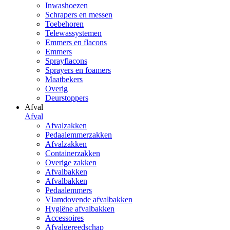
Inwashoezen
Schrapers en messen
Toebehoren
Telewassystemen
Emmers en flacons
Emmers
Sprayflacons
Sprayers en foamers
Maatbekers
Overig
Deurstoppers
Afval
Afval
Afvalzakken
Pedaalemmerzakken
Afvalzakken
Containerzakken
Overige zakken
Afvalbakken
Afvalbakken
Pedaalemmers
Vlamdovende afvalbakken
Hygiëne afvalbakken
Accessoires
Afvalgereedschap