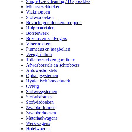
Single Use Cleaning / Disposables
Microvezeldoeken
Vlakmoppen
Stofwisdoeken
Bevochtigde doeken/ moppen
Hulpmaterialen
Borstelwerk
Bezems en zaalvegers
Vloertrekkers
Plumeaus en raagbollen
Veeggarnituur
Toiletborstels en garnituur
Afwasborstels en schrobbers
Autowasborstels
Ophangsystemen
Hygiënisch borstelwerk
Overig
Stofwissystemen
Stofwisframes
Stofwisdoeken
Zwabberframes
Zwabberhoezen
Materiaalwagens
Werkwagens
Hotelwagens