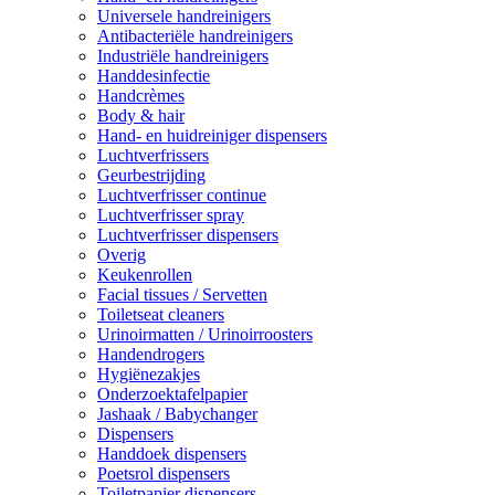
Universele handreinigers
Antibacteriële handreinigers
Industriële handreinigers
Handdesinfectie
Handcrèmes
Body & hair
Hand- en huidreiniger dispensers
Luchtverfrissers
Geurbestrijding
Luchtverfrisser continue
Luchtverfrisser spray
Luchtverfrisser dispensers
Overig
Keukenrollen
Facial tissues / Servetten
Toiletseat cleaners
Urinoirmatten / Urinoirroosters
Handendrogers
Hygiënezakjes
Onderzoektafelpapier
Jashaak / Babychanger
Dispensers
Handdoek dispensers
Poetsrol dispensers
Toiletpapier dispensers