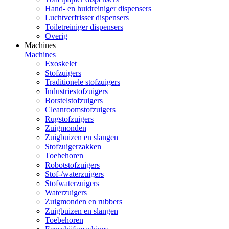
Hand- en huidreiniger dispensers
Luchtverfrisser dispensers
Toiletreiniger dispensers
Overig
Machines
Machines
Exoskelet
Stofzuigers
Traditionele stofzuigers
Industriestofzuigers
Borstelstofzuigers
Cleanroomstofzuigers
Rugstofzuigers
Zuigmonden
Zuigbuizen en slangen
Stofzuigerzakken
Toebehoren
Robotstofzuigers
Stof-/waterzuigers
Stofwaterzuigers
Waterzuigers
Zuigmonden en rubbers
Zuigbuizen en slangen
Toebehoren