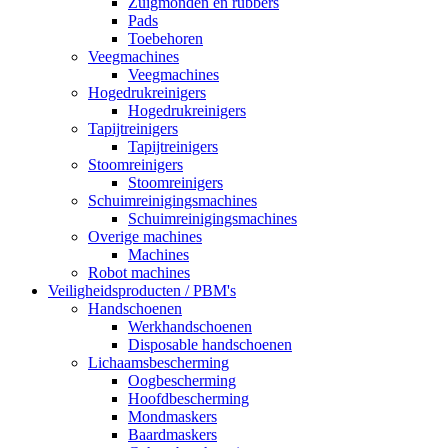
Zuigmonden en rubbers
Pads
Toebehoren
Veegmachines
Veegmachines
Hogedrukreinigers
Hogedrukreinigers
Tapijtreinigers
Tapijtreinigers
Stoomreinigers
Stoomreinigers
Schuimreinigingsmachines
Schuimreinigingsmachines
Overige machines
Machines
Robot machines
Veiligheidsproducten / PBM's
Handschoenen
Werkhandschoenen
Disposable handschoenen
Lichaamsbescherming
Oogbescherming
Hoofdbescherming
Mondmaskers
Baardmaskers