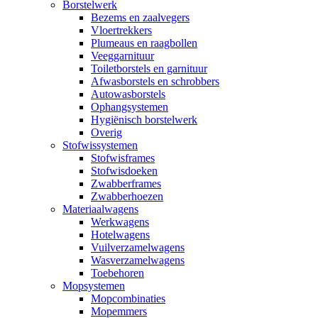
Borstelwerk
Bezems en zaalvegers
Vloertrekkers
Plumeaus en raagbollen
Veeggarnituur
Toiletborstels en garnituur
Afwasborstels en schrobbers
Autowasborstels
Ophangsystemen
Hygiënisch borstelwerk
Overig
Stofwissystemen
Stofwisframes
Stofwisdoeken
Zwabberframes
Zwabberhoezen
Materiaalwagens
Werkwagens
Hotelwagens
Vuilverzamelwagens
Wasverzamelwagens
Toebehoren
Mopsystemen
Mopcombinaties
Mopemmers