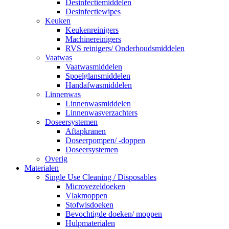
Desinfectiemiddelen
Desinfectiewipes
Keuken
Keukenreinigers
Machinereinigers
RVS reinigers/ Onderhoudsmiddelen
Vaatwas
Vaatwasmiddelen
Spoelglansmiddelen
Handafwasmiddelen
Linnenwas
Linnenwasmiddelen
Linnenwasverzachters
Doseersystemen
Aftapkranen
Doseerpompen/ -doppen
Doseersystemen
Overig
Materialen
Single Use Cleaning / Disposables
Microvezeldoeken
Vlakmoppen
Stofwisdoeken
Bevochtigde doeken/ moppen
Hulpmaterialen