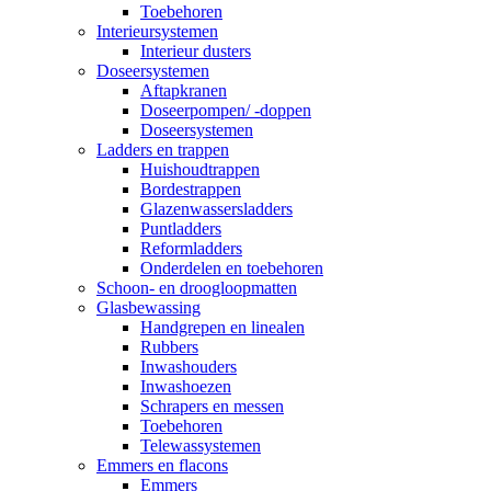
Toebehoren
Interieursystemen
Interieur dusters
Doseersystemen
Aftapkranen
Doseerpompen/ -doppen
Doseersystemen
Ladders en trappen
Huishoudtrappen
Bordestrappen
Glazenwassersladders
Puntladders
Reformladders
Onderdelen en toebehoren
Schoon- en droogloopmatten
Glasbewassing
Handgrepen en linealen
Rubbers
Inwashouders
Inwashoezen
Schrapers en messen
Toebehoren
Telewassystemen
Emmers en flacons
Emmers