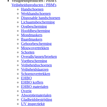
Veiligheidsproducten / PBM's
Veiligheidsproducten / PBM's
Handschoenen
Werkhandschoenen
Disposable handschoenen
Lichaamsbescherming
Oogbescherming
Hoofdbescherming
Mondmaskers
Baardmaskers
Gehoorbescherming
Mouwovertrekken
Schorten
Overalls/jassen/broeken
Voetbescherming
Veiligheidsschoenen
Veiligheidslaarzen
Schoenovertrekken
EHBO
EHBO koffers
EHBO materialen
Overig
Absorptiematerialen
Gladheidsbestrijding
UV inspectiekit