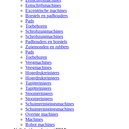
Eenschijfsmachines
Eenschijfsmachines
Excentrische machines
Borstels en padhouders
Pads
Toebehoren
Schrobzuigmachines
Schrobzuigmachines
Padhouders en borstels
Zuigmonden en rubbers
Pads
Toebehoren
Veegmachines
Veegmachines
Hogedrukreinigers
Hogedrukreinigers
Tapijtreinigers
Tapijtreinigers
Stoomreinigers
Stoomreinigers
Schuimreinigingsmachines
Schuimreinigingsmachines
Overige machines
Machines
Robot machines