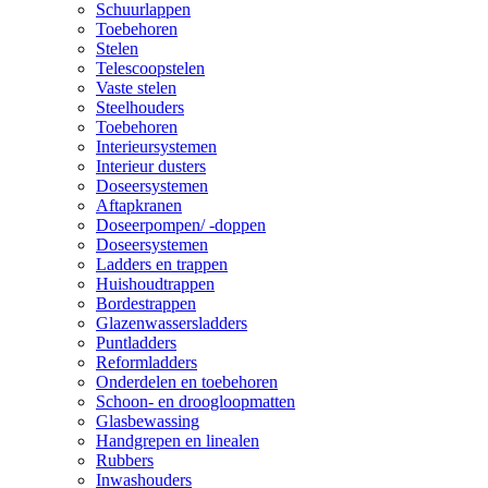
Schuurlappen
Toebehoren
Stelen
Telescoopstelen
Vaste stelen
Steelhouders
Toebehoren
Interieursystemen
Interieur dusters
Doseersystemen
Aftapkranen
Doseerpompen/ -doppen
Doseersystemen
Ladders en trappen
Huishoudtrappen
Bordestrappen
Glazenwassersladders
Puntladders
Reformladders
Onderdelen en toebehoren
Schoon- en droogloopmatten
Glasbewassing
Handgrepen en linealen
Rubbers
Inwashouders