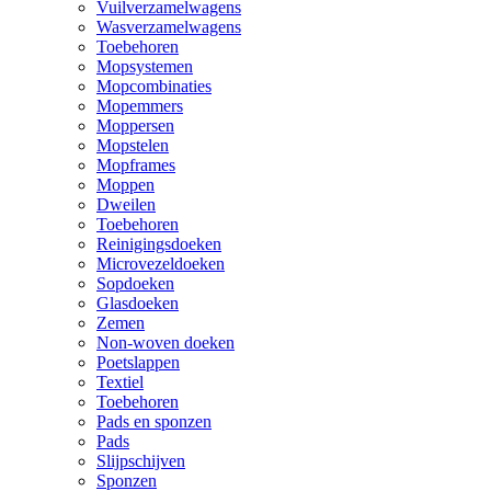
Vuilverzamelwagens
Wasverzamelwagens
Toebehoren
Mopsystemen
Mopcombinaties
Mopemmers
Moppersen
Mopstelen
Mopframes
Moppen
Dweilen
Toebehoren
Reinigingsdoeken
Microvezeldoeken
Sopdoeken
Glasdoeken
Zemen
Non-woven doeken
Poetslappen
Textiel
Toebehoren
Pads en sponzen
Pads
Slijpschijven
Sponzen