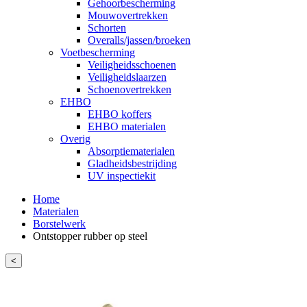
Gehoorbescherming
Mouwovertrekken
Schorten
Overalls/jassen/broeken
Voetbescherming
Veiligheidsschoenen
Veiligheidslaarzen
Schoenovertrekken
EHBO
EHBO koffers
EHBO materialen
Overig
Absorptiematerialen
Gladheidsbestrijding
UV inspectiekit
Home
Materialen
Borstelwerk
Ontstopper rubber op steel
<