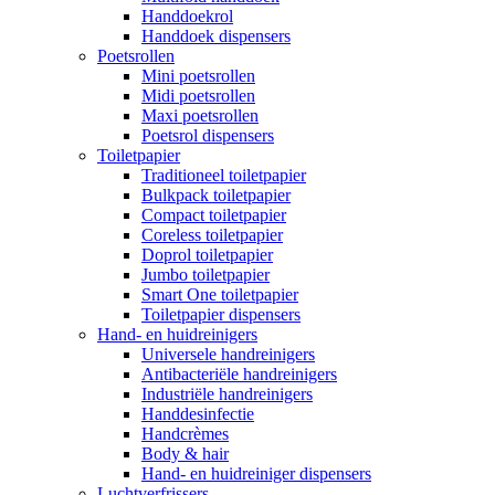
Handdoekrol
Handdoek dispensers
Poetsrollen
Mini poetsrollen
Midi poetsrollen
Maxi poetsrollen
Poetsrol dispensers
Toiletpapier
Traditioneel toiletpapier
Bulkpack toiletpapier
Compact toiletpapier
Coreless toiletpapier
Doprol toiletpapier
Jumbo toiletpapier
Smart One toiletpapier
Toiletpapier dispensers
Hand- en huidreinigers
Universele handreinigers
Antibacteriële handreinigers
Industriële handreinigers
Handdesinfectie
Handcrèmes
Body & hair
Hand- en huidreiniger dispensers
Luchtverfrissers