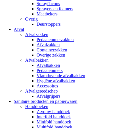
Sprayflacons
Sprayers en foamers
Maatbekers
Overig
Deurstoppers
Afval
Afvalzakken
Pedaalemmerzakken
Afvalzakken
Containerzakken
Overige zakken
Afvalbakken
Afvalbakken
Pedaalemmers
Vlamdovende afvalbakken
Hygiëne afvalbakken
Accessoires
Afvalgereedschap
Afvalgrijpers
Sanitaire producten en papierwaren
Handdoeken
Z-vouw handdoek
Interfold handdoek
Minifold handdoek
Multifold handdoek