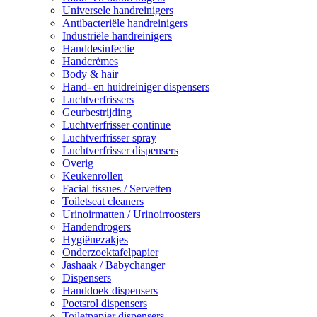
Universele handreinigers
Antibacteriële handreinigers
Industriële handreinigers
Handdesinfectie
Handcrèmes
Body & hair
Hand- en huidreiniger dispensers
Luchtverfrissers
Geurbestrijding
Luchtverfrisser continue
Luchtverfrisser spray
Luchtverfrisser dispensers
Overig
Keukenrollen
Facial tissues / Servetten
Toiletseat cleaners
Urinoirmatten / Urinoirroosters
Handendrogers
Hygiënezakjes
Onderzoektafelpapier
Jashaak / Babychanger
Dispensers
Handdoek dispensers
Poetsrol dispensers
Toiletpapier dispensers