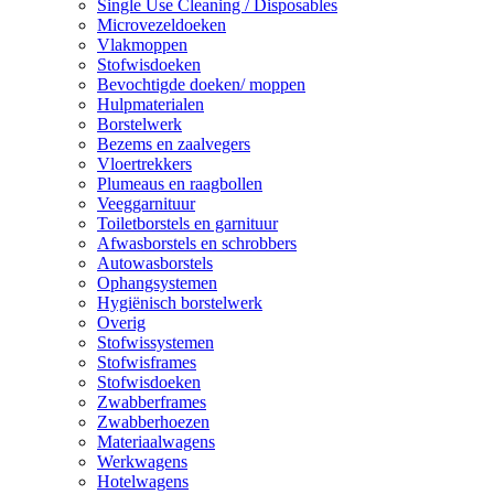
Single Use Cleaning / Disposables
Microvezeldoeken
Vlakmoppen
Stofwisdoeken
Bevochtigde doeken/ moppen
Hulpmaterialen
Borstelwerk
Bezems en zaalvegers
Vloertrekkers
Plumeaus en raagbollen
Veeggarnituur
Toiletborstels en garnituur
Afwasborstels en schrobbers
Autowasborstels
Ophangsystemen
Hygiënisch borstelwerk
Overig
Stofwissystemen
Stofwisframes
Stofwisdoeken
Zwabberframes
Zwabberhoezen
Materiaalwagens
Werkwagens
Hotelwagens