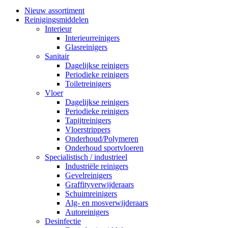
Nieuw assortiment
Reinigingsmiddelen
Interieur
Interieurreinigers
Glasreinigers
Sanitair
Dagelijkse reinigers
Periodieke reinigers
Toiletreinigers
Vloer
Dagelijkse reinigers
Periodieke reinigers
Tapijtreinigers
Vloerstrippers
Onderhoud/Polymeren
Onderhoud sportvloeren
Specialistisch / industrieel
Industriële reinigers
Gevelreinigers
Graffityverwijderaars
Schuimreinigers
Alg- en mosverwijderaars
Autoreinigers
Desinfectie