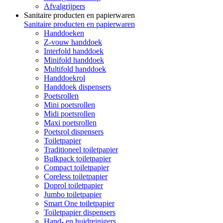
Afvalgrijpers
Sanitaire producten en papierwaren
Sanitaire producten en papierwaren
Handdoeken
Z-vouw handdoek
Interfold handdoek
Minifold handdoek
Multifold handdoek
Handdoekrol
Handdoek dispensers
Poetsrollen
Mini poetsrollen
Midi poetsrollen
Maxi poetsrollen
Poetsrol dispensers
Toiletpapier
Traditioneel toiletpapier
Bulkpack toiletpapier
Compact toiletpapier
Coreless toiletpapier
Doprol toiletpapier
Jumbo toiletpapier
Smart One toiletpapier
Toiletpapier dispensers
Hand- en huidreinigers