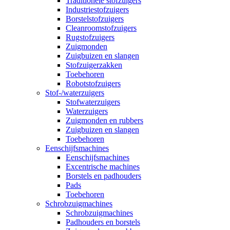
Traditionele stofzuigers
Industriestofzuigers
Borstelstofzuigers
Cleanroomstofzuigers
Rugstofzuigers
Zuigmonden
Zuigbuizen en slangen
Stofzuigerzakken
Toebehoren
Robotstofzuigers
Stof-/waterzuigers
Stofwaterzuigers
Waterzuigers
Zuigmonden en rubbers
Zuigbuizen en slangen
Toebehoren
Eenschijfsmachines
Eenschijfsmachines
Excentrische machines
Borstels en padhouders
Pads
Toebehoren
Schrobzuigmachines
Schrobzuigmachines
Padhouders en borstels