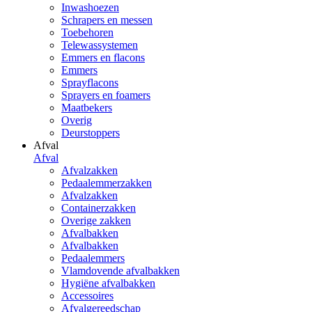
Inwashoezen
Schrapers en messen
Toebehoren
Telewassystemen
Emmers en flacons
Emmers
Sprayflacons
Sprayers en foamers
Maatbekers
Overig
Deurstoppers
Afval
Afval
Afvalzakken
Pedaalemmerzakken
Afvalzakken
Containerzakken
Overige zakken
Afvalbakken
Afvalbakken
Pedaalemmers
Vlamdovende afvalbakken
Hygiëne afvalbakken
Accessoires
Afvalgereedschap