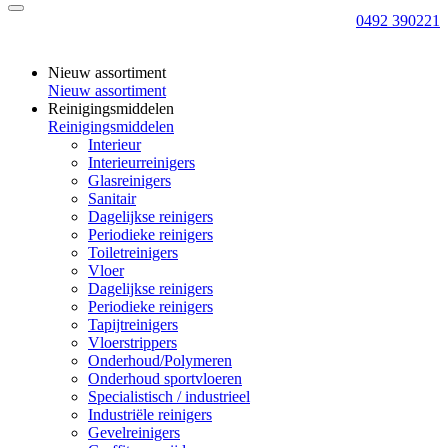
0492 390221
Nieuw assortiment
Nieuw assortiment
Reinigingsmiddelen
Reinigingsmiddelen
Interieur
Interieurreinigers
Glasreinigers
Sanitair
Dagelijkse reinigers
Periodieke reinigers
Toiletreinigers
Vloer
Dagelijkse reinigers
Periodieke reinigers
Tapijtreinigers
Vloerstrippers
Onderhoud/Polymeren
Onderhoud sportvloeren
Specialistisch / industrieel
Industriële reinigers
Gevelreinigers