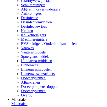
Graffityverwijderaars
Schuimreinigers
Alg- en mosverwijderaars
Autoreinigers
Desinfectie
Desinfectiemiddelen
Desinfectiewipes
Keuken
Keukenreinigers
Machinereinigers
RVS reinigers/ Onderhoudsmiddelen
Vaatwas
Vaatwasmiddelen
Spoelglansmiddelen
Handafwasmiddelen
Linnenwas
Linnenwasmiddelen
Linnenwasverzachters
Doseersystemen
Aftapkranen
Doseerpompen/ -doppen
Doseersystemen
Overig
Materialen
Materialen