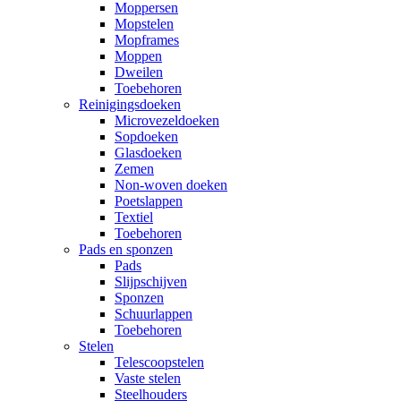
Moppersen
Mopstelen
Mopframes
Moppen
Dweilen
Toebehoren
Reinigingsdoeken
Microvezeldoeken
Sopdoeken
Glasdoeken
Zemen
Non-woven doeken
Poetslappen
Textiel
Toebehoren
Pads en sponzen
Pads
Slijpschijven
Sponzen
Schuurlappen
Toebehoren
Stelen
Telescoopstelen
Vaste stelen
Steelhouders