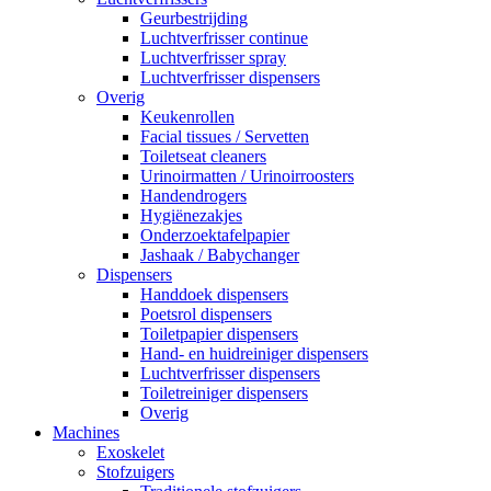
Geurbestrijding
Luchtverfrisser continue
Luchtverfrisser spray
Luchtverfrisser dispensers
Overig
Keukenrollen
Facial tissues / Servetten
Toiletseat cleaners
Urinoirmatten / Urinoirroosters
Handendrogers
Hygiënezakjes
Onderzoektafelpapier
Jashaak / Babychanger
Dispensers
Handdoek dispensers
Poetsrol dispensers
Toiletpapier dispensers
Hand- en huidreiniger dispensers
Luchtverfrisser dispensers
Toiletreiniger dispensers
Overig
Machines
Exoskelet
Stofzuigers