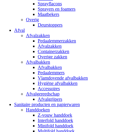
Sprayflacons
Sprayers en foamers
Maatbekers
Overig
Deurstoppers
Afval
Afvalzakken
Pedaalemmerzakken
Afvalzakken
Containerzakken
Overige zakken
Afvalbakken
Afvalbakken
Pedaalemmers
Vlamdovende afvalbakken
Hygiëne afvalbakken
Accessoires
Afvalgereedschap
Afvalgrijpers
Sanitaire producten en papierwaren
Handdoeken
Z-vouw handdoek
Interfold handdoek
Minifold handdoek
Multifold handdoek