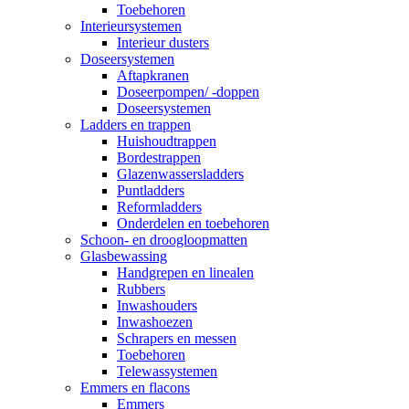
Toebehoren
Interieursystemen
Interieur dusters
Doseersystemen
Aftapkranen
Doseerpompen/ -doppen
Doseersystemen
Ladders en trappen
Huishoudtrappen
Bordestrappen
Glazenwassersladders
Puntladders
Reformladders
Onderdelen en toebehoren
Schoon- en droogloopmatten
Glasbewassing
Handgrepen en linealen
Rubbers
Inwashouders
Inwashoezen
Schrapers en messen
Toebehoren
Telewassystemen
Emmers en flacons
Emmers