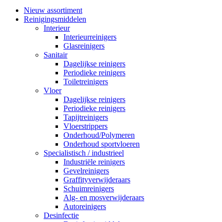
Nieuw assortiment
Reinigingsmiddelen
Interieur
Interieurreinigers
Glasreinigers
Sanitair
Dagelijkse reinigers
Periodieke reinigers
Toiletreinigers
Vloer
Dagelijkse reinigers
Periodieke reinigers
Tapijtreinigers
Vloerstrippers
Onderhoud/Polymeren
Onderhoud sportvloeren
Specialistisch / industrieel
Industriële reinigers
Gevelreinigers
Graffityverwijderaars
Schuimreinigers
Alg- en mosverwijderaars
Autoreinigers
Desinfectie