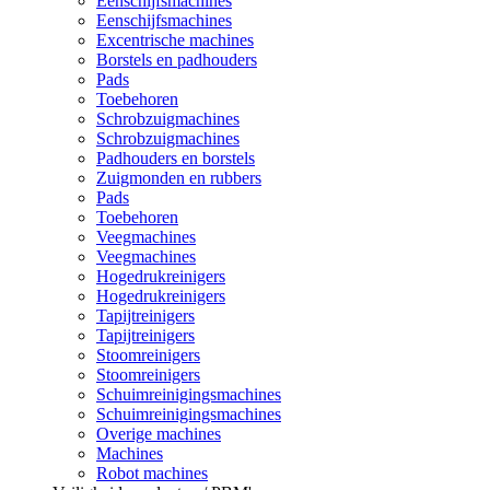
Eenschijfsmachines
Eenschijfsmachines
Excentrische machines
Borstels en padhouders
Pads
Toebehoren
Schrobzuigmachines
Schrobzuigmachines
Padhouders en borstels
Zuigmonden en rubbers
Pads
Toebehoren
Veegmachines
Veegmachines
Hogedrukreinigers
Hogedrukreinigers
Tapijtreinigers
Tapijtreinigers
Stoomreinigers
Stoomreinigers
Schuimreinigingsmachines
Schuimreinigingsmachines
Overige machines
Machines
Robot machines