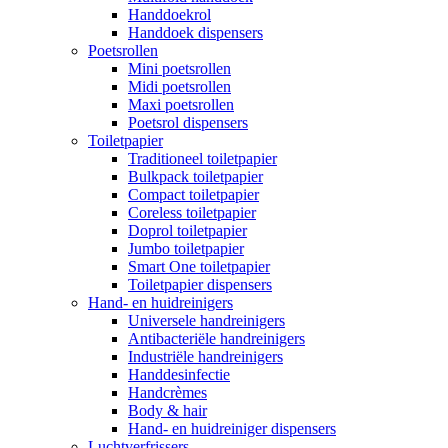
Handdoekrol
Handdoek dispensers
Poetsrollen
Mini poetsrollen
Midi poetsrollen
Maxi poetsrollen
Poetsrol dispensers
Toiletpapier
Traditioneel toiletpapier
Bulkpack toiletpapier
Compact toiletpapier
Coreless toiletpapier
Doprol toiletpapier
Jumbo toiletpapier
Smart One toiletpapier
Toiletpapier dispensers
Hand- en huidreinigers
Universele handreinigers
Antibacteriële handreinigers
Industriële handreinigers
Handdesinfectie
Handcrèmes
Body & hair
Hand- en huidreiniger dispensers
Luchtverfrissers