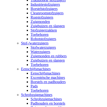
Traditionele stofzuigers
Industriestofzuigers
Borstelstofzuigers
Cleanroomstofzuigers
Rugstofzuigers
Zuigmonden
Zuigbuizen en slangen
Stofzuigerzakken
Toebehoren
Robotstofzuigers
Stof-/waterzuigers
Stofwaterzuigers
Waterzuigers
Zuigmonden en rubbers
Zuigbuizen en slangen
Toebehoren
Eenschijfsmachines
Eenschijfsmachines
Excentrische machines
Borstels en padhouders
Pads
Toebehoren
Schrobzuigmachines
Schrobzuigmachines
Padhouders en borstels