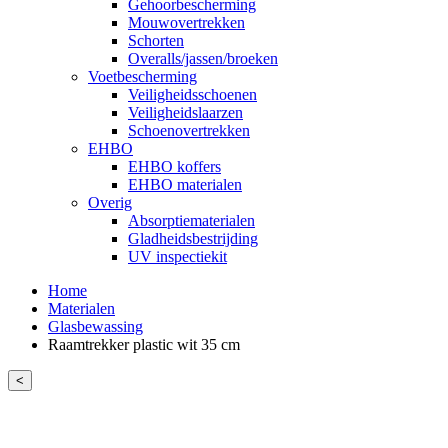
Gehoorbescherming
Mouwovertrekken
Schorten
Overalls/jassen/broeken
Voetbescherming
Veiligheidsschoenen
Veiligheidslaarzen
Schoenovertrekken
EHBO
EHBO koffers
EHBO materialen
Overig
Absorptiematerialen
Gladheidsbestrijding
UV inspectiekit
Home
Materialen
Glasbewassing
Raamtrekker plastic wit 35 cm
<