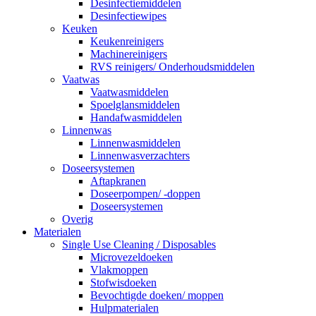
Desinfectiemiddelen
Desinfectiewipes
Keuken
Keukenreinigers
Machinereinigers
RVS reinigers/ Onderhoudsmiddelen
Vaatwas
Vaatwasmiddelen
Spoelglansmiddelen
Handafwasmiddelen
Linnenwas
Linnenwasmiddelen
Linnenwasverzachters
Doseersystemen
Aftapkranen
Doseerpompen/ -doppen
Doseersystemen
Overig
Materialen
Single Use Cleaning / Disposables
Microvezeldoeken
Vlakmoppen
Stofwisdoeken
Bevochtigde doeken/ moppen
Hulpmaterialen