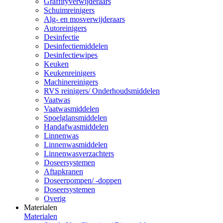
Graffityverwijderaars
Schuimreinigers
Alg- en mosverwijderaars
Autoreinigers
Desinfectie
Desinfectiemiddelen
Desinfectiewipes
Keuken
Keukenreinigers
Machinereinigers
RVS reinigers/ Onderhoudsmiddelen
Vaatwas
Vaatwasmiddelen
Spoelglansmiddelen
Handafwasmiddelen
Linnenwas
Linnenwasmiddelen
Linnenwasverzachters
Doseersystemen
Aftapkranen
Doseerpompen/ -doppen
Doseersystemen
Overig
Materialen
Materialen