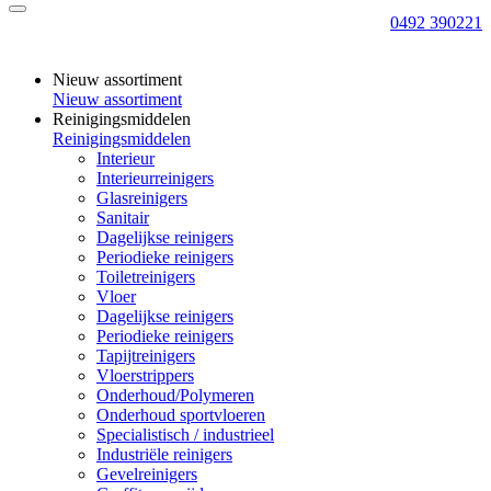
0492 390221
Nieuw assortiment
Nieuw assortiment
Reinigingsmiddelen
Reinigingsmiddelen
Interieur
Interieurreinigers
Glasreinigers
Sanitair
Dagelijkse reinigers
Periodieke reinigers
Toiletreinigers
Vloer
Dagelijkse reinigers
Periodieke reinigers
Tapijtreinigers
Vloerstrippers
Onderhoud/Polymeren
Onderhoud sportvloeren
Specialistisch / industrieel
Industriële reinigers
Gevelreinigers