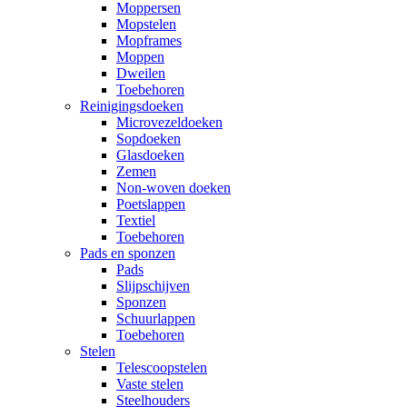
Moppersen
Mopstelen
Mopframes
Moppen
Dweilen
Toebehoren
Reinigingsdoeken
Microvezeldoeken
Sopdoeken
Glasdoeken
Zemen
Non-woven doeken
Poetslappen
Textiel
Toebehoren
Pads en sponzen
Pads
Slijpschijven
Sponzen
Schuurlappen
Toebehoren
Stelen
Telescoopstelen
Vaste stelen
Steelhouders