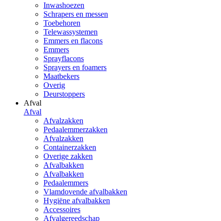
Inwashoezen
Schrapers en messen
Toebehoren
Telewassystemen
Emmers en flacons
Emmers
Sprayflacons
Sprayers en foamers
Maatbekers
Overig
Deurstoppers
Afval
Afval
Afvalzakken
Pedaalemmerzakken
Afvalzakken
Containerzakken
Overige zakken
Afvalbakken
Afvalbakken
Pedaalemmers
Vlamdovende afvalbakken
Hygiëne afvalbakken
Accessoires
Afvalgereedschap