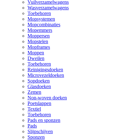
Vuilverzamelwagens
Wasverzamelwagens
Toebehoren
Mopsystemen
Mopcombinaties
Mopemmers
Moppersen
Mopstelen
Mopframes
Moppen
Dweilen
Toebehoren
Reinigingsdoeken
Microvezeldoeken
Sopdoeken
Glasdoeken
Zemen
Non-woven doeken
Poetslappen
Textiel
Toebehoren
Pads en sponzen
Pads
Slijpschijven
Sponzen