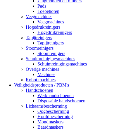
Zuigmonden en rubbers
Pads
Toebehoren
Veegmachines
Veegmachines
Hogedrukreinigers
Hogedrukreinigers
Tapijtreinigers
Tapijtreinigers
Stoomreinigers
Stoomreinigers
Schuimreinigingsmachines
Schuimreinigingsmachines
Overige machines
Machines
Robot machines
Veiligheidsproducten / PBM's
Handschoenen
Werkhandschoenen
Disposable handschoenen
Lichaamsbescherming
Oogbescherming
Hoofdbescherming
Mondmaskers
Baardmaskers