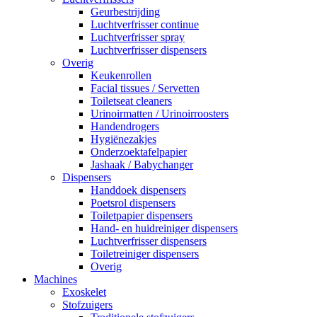
Geurbestrijding
Luchtverfrisser continue
Luchtverfrisser spray
Luchtverfrisser dispensers
Overig
Keukenrollen
Facial tissues / Servetten
Toiletseat cleaners
Urinoirmatten / Urinoirroosters
Handendrogers
Hygiënezakjes
Onderzoektafelpapier
Jashaak / Babychanger
Dispensers
Handdoek dispensers
Poetsrol dispensers
Toiletpapier dispensers
Hand- en huidreiniger dispensers
Luchtverfrisser dispensers
Toiletreiniger dispensers
Overig
Machines
Exoskelet
Stofzuigers