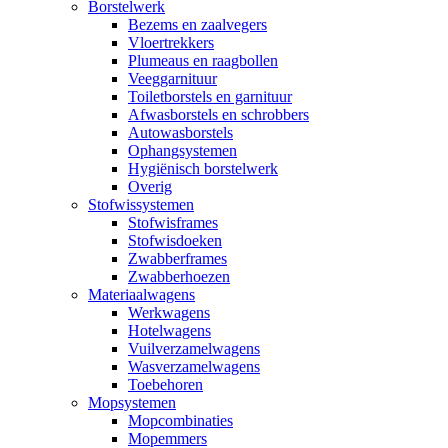
Borstelwerk
Bezems en zaalvegers
Vloertrekkers
Plumeaus en raagbollen
Veeggarnituur
Toiletborstels en garnituur
Afwasborstels en schrobbers
Autowasborstels
Ophangsystemen
Hygiënisch borstelwerk
Overig
Stofwissystemen
Stofwisframes
Stofwisdoeken
Zwabberframes
Zwabberhoezen
Materiaalwagens
Werkwagens
Hotelwagens
Vuilverzamelwagens
Wasverzamelwagens
Toebehoren
Mopsystemen
Mopcombinaties
Mopemmers