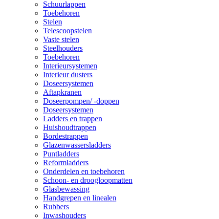
Schuurlappen
Toebehoren
Stelen
Telescoopstelen
Vaste stelen
Steelhouders
Toebehoren
Interieursystemen
Interieur dusters
Doseersystemen
Aftapkranen
Doseerpompen/ -doppen
Doseersystemen
Ladders en trappen
Huishoudtrappen
Bordestrappen
Glazenwassersladders
Puntladders
Reformladders
Onderdelen en toebehoren
Schoon- en droogloopmatten
Glasbewassing
Handgrepen en linealen
Rubbers
Inwashouders