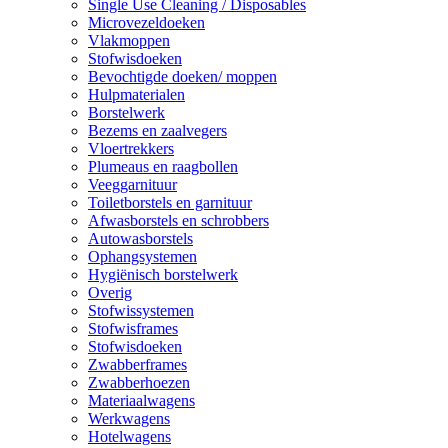
Single Use Cleaning / Disposables
Microvezeldoeken
Vlakmoppen
Stofwisdoeken
Bevochtigde doeken/ moppen
Hulpmaterialen
Borstelwerk
Bezems en zaalvegers
Vloertrekkers
Plumeaus en raagbollen
Veeggarnituur
Toiletborstels en garnituur
Afwasborstels en schrobbers
Autowasborstels
Ophangsystemen
Hygiënisch borstelwerk
Overig
Stofwissystemen
Stofwisframes
Stofwisdoeken
Zwabberframes
Zwabberhoezen
Materiaalwagens
Werkwagens
Hotelwagens