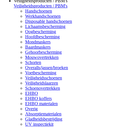
Veiligheidsproducten / PBM's
Veiligheidsproducten / PBM's
Handschoenen
Werkhandschoenen
Disposable handschoenen
Lichaamsbescherming
Oogbescherming
Hoofdbescherming
Mondmaskers
Baardmaskers
Gehoorbescherming
Mouwovertrekken
Schorten
Overalls/jassen/broeken
Voetbescherming
Veiligheidsschoenen
Veiligheidslaarzen
Schoenovertrekken
EHBO
EHBO koffers
EHBO materialen
Overig
Absorptiematerialen
Gladheidsbestrijding
UV inspectiekit