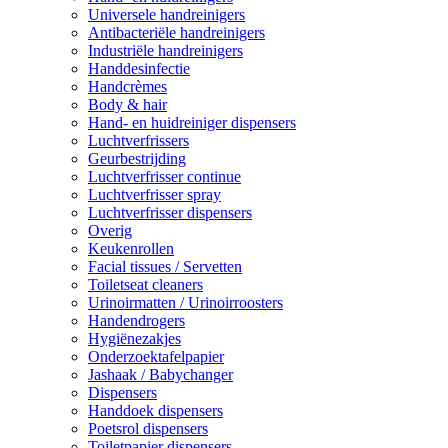
Universele handreinigers
Antibacteriële handreinigers
Industriële handreinigers
Handdesinfectie
Handcrèmes
Body & hair
Hand- en huidreiniger dispensers
Luchtverfrissers
Geurbestrijding
Luchtverfrisser continue
Luchtverfrisser spray
Luchtverfrisser dispensers
Overig
Keukenrollen
Facial tissues / Servetten
Toiletseat cleaners
Urinoirmatten / Urinoirroosters
Handendrogers
Hygiënezakjes
Onderzoektafelpapier
Jashaak / Babychanger
Dispensers
Handdoek dispensers
Poetsrol dispensers
Toiletpapier dispensers