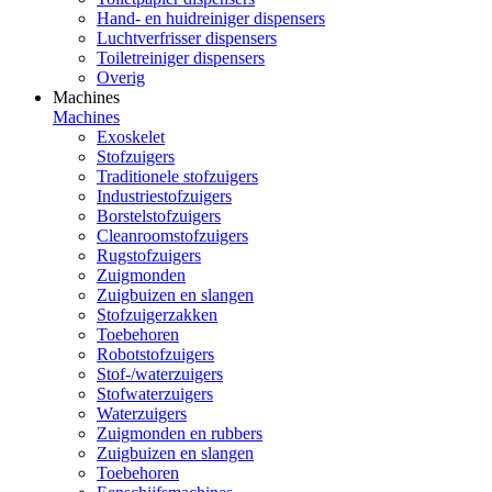
Hand- en huidreiniger dispensers
Luchtverfrisser dispensers
Toiletreiniger dispensers
Overig
Machines
Machines
Exoskelet
Stofzuigers
Traditionele stofzuigers
Industriestofzuigers
Borstelstofzuigers
Cleanroomstofzuigers
Rugstofzuigers
Zuigmonden
Zuigbuizen en slangen
Stofzuigerzakken
Toebehoren
Robotstofzuigers
Stof-/waterzuigers
Stofwaterzuigers
Waterzuigers
Zuigmonden en rubbers
Zuigbuizen en slangen
Toebehoren