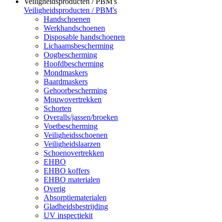
Veiligheidsproducten / PBM's
Veiligheidsproducten / PBM's
Handschoenen
Werkhandschoenen
Disposable handschoenen
Lichaamsbescherming
Oogbescherming
Hoofdbescherming
Mondmaskers
Baardmaskers
Gehoorbescherming
Mouwovertrekken
Schorten
Overalls/jassen/broeken
Voetbescherming
Veiligheidsschoenen
Veiligheidslaarzen
Schoenovertrekken
EHBO
EHBO koffers
EHBO materialen
Overig
Absorptiematerialen
Gladheidsbestrijding
UV inspectiekit