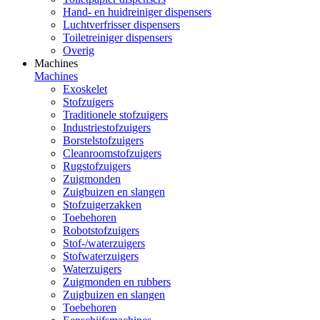
Hand- en huidreiniger dispensers
Luchtverfrisser dispensers
Toiletreiniger dispensers
Overig
Machines
Machines
Exoskelet
Stofzuigers
Traditionele stofzuigers
Industriestofzuigers
Borstelstofzuigers
Cleanroomstofzuigers
Rugstofzuigers
Zuigmonden
Zuigbuizen en slangen
Stofzuigerzakken
Toebehoren
Robotstofzuigers
Stof-/waterzuigers
Stofwaterzuigers
Waterzuigers
Zuigmonden en rubbers
Zuigbuizen en slangen
Toebehoren