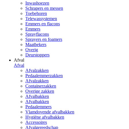
Inwashoezen
Schrapers en messen
Toebehoren
Telewassystemen
Emmers en flacons
Emmers
Sprayflacons
Sprayers en foamers
Maatbekers
Overig
Deurstoppers
Afval
Afval
Afvalzakken
Pedaalemmerzakken
Afvalzakken
Containerzakken
Overige zakken
Afvalbakken
Afvalbakken
Pedaalemmers
Vlamdovende afvalbakken
Hygiëne afvalbakken
Accessoires
Afvalgereedschap