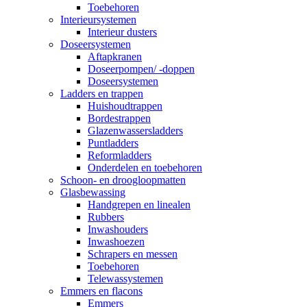
Toebehoren
Interieursystemen
Interieur dusters
Doseersystemen
Aftapkranen
Doseerpompen/ -doppen
Doseersystemen
Ladders en trappen
Huishoudtrappen
Bordestrappen
Glazenwassersladders
Puntladders
Reformladders
Onderdelen en toebehoren
Schoon- en droogloopmatten
Glasbewassing
Handgrepen en linealen
Rubbers
Inwashouders
Inwashoezen
Schrapers en messen
Toebehoren
Telewassystemen
Emmers en flacons
Emmers