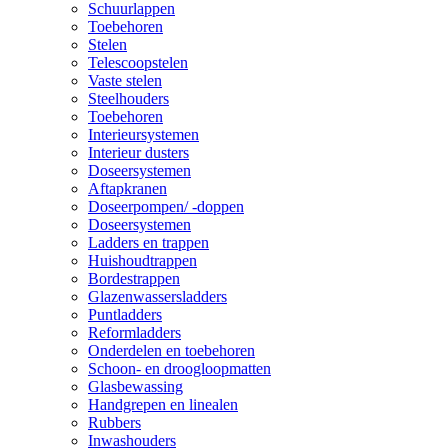
Schuurlappen
Toebehoren
Stelen
Telescoopstelen
Vaste stelen
Steelhouders
Toebehoren
Interieursystemen
Interieur dusters
Doseersystemen
Aftapkranen
Doseerpompen/ -doppen
Doseersystemen
Ladders en trappen
Huishoudtrappen
Bordestrappen
Glazenwassersladders
Puntladders
Reformladders
Onderdelen en toebehoren
Schoon- en droogloopmatten
Glasbewassing
Handgrepen en linealen
Rubbers
Inwashouders