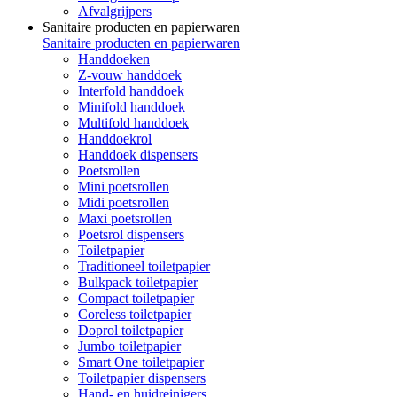
Afvalgrijpers
Sanitaire producten en papierwaren
Sanitaire producten en papierwaren
Handdoeken
Z-vouw handdoek
Interfold handdoek
Minifold handdoek
Multifold handdoek
Handdoekrol
Handdoek dispensers
Poetsrollen
Mini poetsrollen
Midi poetsrollen
Maxi poetsrollen
Poetsrol dispensers
Toiletpapier
Traditioneel toiletpapier
Bulkpack toiletpapier
Compact toiletpapier
Coreless toiletpapier
Doprol toiletpapier
Jumbo toiletpapier
Smart One toiletpapier
Toiletpapier dispensers
Hand- en huidreinigers