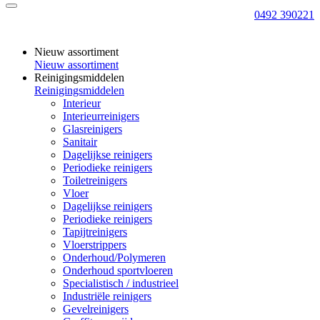
0492 390221
Nieuw assortiment
Nieuw assortiment
Reinigingsmiddelen
Reinigingsmiddelen
Interieur
Interieurreinigers
Glasreinigers
Sanitair
Dagelijkse reinigers
Periodieke reinigers
Toiletreinigers
Vloer
Dagelijkse reinigers
Periodieke reinigers
Tapijtreinigers
Vloerstrippers
Onderhoud/Polymeren
Onderhoud sportvloeren
Specialistisch / industrieel
Industriële reinigers
Gevelreinigers