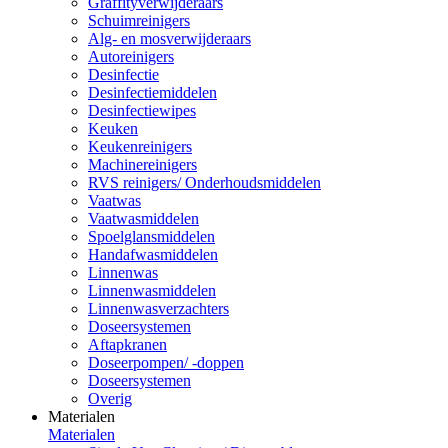
Graffityverwijderaars
Schuimreinigers
Alg- en mosverwijderaars
Autoreinigers
Desinfectie
Desinfectiemiddelen
Desinfectiewipes
Keuken
Keukenreinigers
Machinereinigers
RVS reinigers/ Onderhoudsmiddelen
Vaatwas
Vaatwasmiddelen
Spoelglansmiddelen
Handafwasmiddelen
Linnenwas
Linnenwasmiddelen
Linnenwasverzachters
Doseersystemen
Aftapkranen
Doseerpompen/ -doppen
Doseersystemen
Overig
Materialen
Materialen