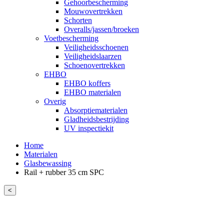
Gehoorbescherming
Mouwovertrekken
Schorten
Overalls/jassen/broeken
Voetbescherming
Veiligheidsschoenen
Veiligheidslaarzen
Schoenovertrekken
EHBO
EHBO koffers
EHBO materialen
Overig
Absorptiematerialen
Gladheidsbestrijding
UV inspectiekit
Home
Materialen
Glasbewassing
Rail + rubber 35 cm SPC
<