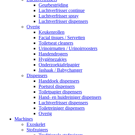
Geurbestrijding
Luchtverfrisser continue
Luchtverfrisser spray
Luchtverfrisser dispensers
Overig
Keukenrollen
Facial tissues / Servetten
Toiletseat cleaners
Urinoirmatten / Urinoirroosters
Handendrogers
Hygiënezakjes
Onderzoektafelpapier
Jashaak / Babychanger
Dispensers
Handdoek dispensers
Poetsrol dispensers
Toiletpapier dispensers
Hand- en huidreiniger dispensers
Luchtverfrisser dispensers
Toiletreiniger dispensers
Overig
Machines
Exoskelet
Stofzuigers