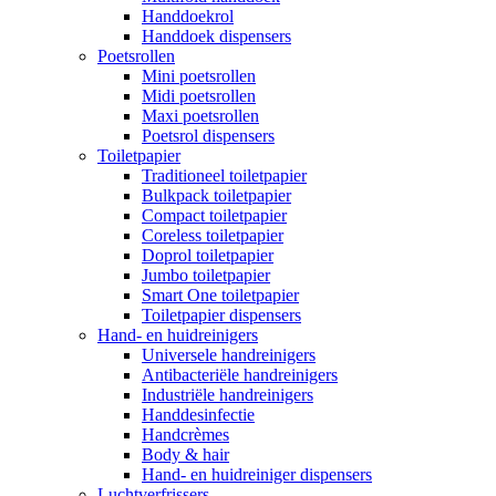
Handdoekrol
Handdoek dispensers
Poetsrollen
Mini poetsrollen
Midi poetsrollen
Maxi poetsrollen
Poetsrol dispensers
Toiletpapier
Traditioneel toiletpapier
Bulkpack toiletpapier
Compact toiletpapier
Coreless toiletpapier
Doprol toiletpapier
Jumbo toiletpapier
Smart One toiletpapier
Toiletpapier dispensers
Hand- en huidreinigers
Universele handreinigers
Antibacteriële handreinigers
Industriële handreinigers
Handdesinfectie
Handcrèmes
Body & hair
Hand- en huidreiniger dispensers
Luchtverfrissers