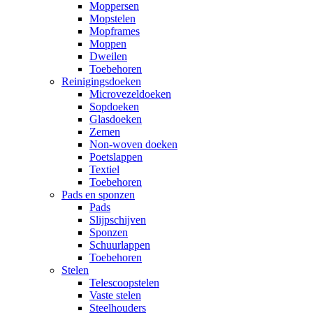
Moppersen
Mopstelen
Mopframes
Moppen
Dweilen
Toebehoren
Reinigingsdoeken
Microvezeldoeken
Sopdoeken
Glasdoeken
Zemen
Non-woven doeken
Poetslappen
Textiel
Toebehoren
Pads en sponzen
Pads
Slijpschijven
Sponzen
Schuurlappen
Toebehoren
Stelen
Telescoopstelen
Vaste stelen
Steelhouders