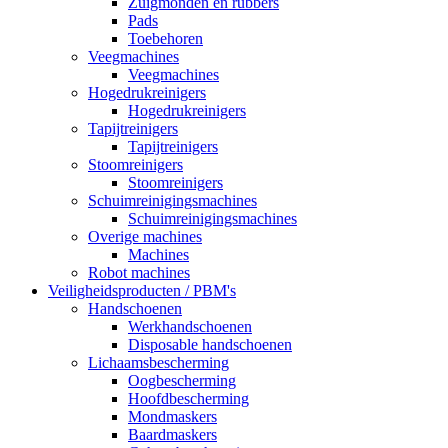
Zuigmonden en rubbers
Pads
Toebehoren
Veegmachines
Veegmachines
Hogedrukreinigers
Hogedrukreinigers
Tapijtreinigers
Tapijtreinigers
Stoomreinigers
Stoomreinigers
Schuimreinigingsmachines
Schuimreinigingsmachines
Overige machines
Machines
Robot machines
Veiligheidsproducten / PBM's
Handschoenen
Werkhandschoenen
Disposable handschoenen
Lichaamsbescherming
Oogbescherming
Hoofdbescherming
Mondmaskers
Baardmaskers