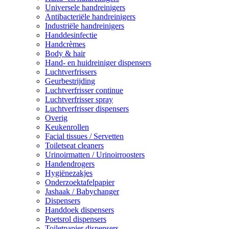
Universele handreinigers
Antibacteriële handreinigers
Industriële handreinigers
Handdesinfectie
Handcrèmes
Body & hair
Hand- en huidreiniger dispensers
Luchtverfrissers
Geurbestrijding
Luchtverfrisser continue
Luchtverfrisser spray
Luchtverfrisser dispensers
Overig
Keukenrollen
Facial tissues / Servetten
Toiletseat cleaners
Urinoirmatten / Urinoirroosters
Handendrogers
Hygiënezakjes
Onderzoektafelpapier
Jashaak / Babychanger
Dispensers
Handdoek dispensers
Poetsrol dispensers
Toiletpapier dispensers