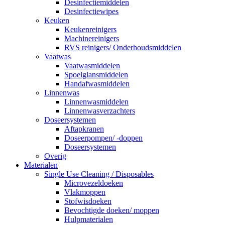
Desinfectiemiddelen
Desinfectiewipes
Keuken
Keukenreinigers
Machinereinigers
RVS reinigers/ Onderhoudsmiddelen
Vaatwas
Vaatwasmiddelen
Spoelglansmiddelen
Handafwasmiddelen
Linnenwas
Linnenwasmiddelen
Linnenwasverzachters
Doseersystemen
Aftapkranen
Doseerpompen/ -doppen
Doseersystemen
Overig
Materialen
Single Use Cleaning / Disposables
Microvezeldoeken
Vlakmoppen
Stofwisdoeken
Bevochtigde doeken/ moppen
Hulpmaterialen