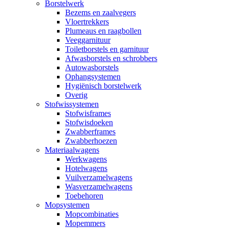
Borstelwerk
Bezems en zaalvegers
Vloertrekkers
Plumeaus en raagbollen
Veeggarnituur
Toiletborstels en garnituur
Afwasborstels en schrobbers
Autowasborstels
Ophangsystemen
Hygiënisch borstelwerk
Overig
Stofwissystemen
Stofwisframes
Stofwisdoeken
Zwabberframes
Zwabberhoezen
Materiaalwagens
Werkwagens
Hotelwagens
Vuilverzamelwagens
Wasverzamelwagens
Toebehoren
Mopsystemen
Mopcombinaties
Mopemmers