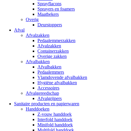
Sprayflacons
Sprayers en foamers
Maatbekers
Overig
Deurstoppers
Afval
Afvalzakken
Pedaalemmerzakken
Afvalzakken
Containerzakken
Overige zakken
Afvalbakken
Afvalbakken
Pedaalemmers
Vlamdovende afvalbakken
Hygiëne afvalbakken
Accessoires
Afvalgereedschap
Afvalgrijpers
Sanitaire producten en papierwaren
Handdoeken
Z-vouw handdoek
Interfold handdoek
Minifold handdoek
Multifold handdoek