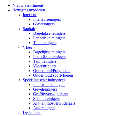
Nieuw assortiment
Reinigingsmiddelen
Interieur
Interieurreinigers
Glasreinigers
Sanitair
Dagelijkse reinigers
Periodieke reinigers
Toiletreinigers
Vloer
Dagelijkse reinigers
Periodieke reinigers
Tapijtreinigers
Vloerstrippers
Onderhoud/Polymeren
Onderhoud sportvloeren
Specialistisch / industrieel
Industriële reinigers
Gevelreinigers
Graffityverwijderaars
Schuimreinigers
Alg- en mosverwijderaars
Autoreinigers
Desinfectie