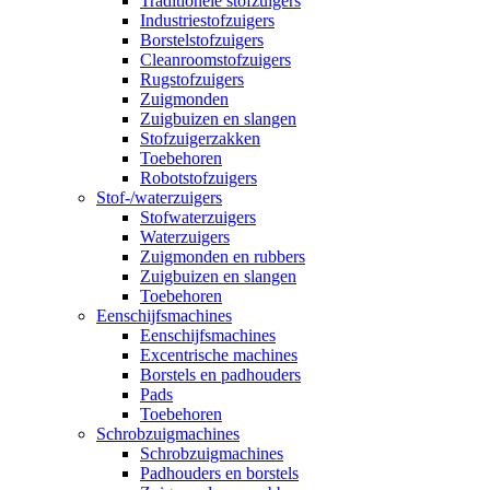
Traditionele stofzuigers
Industriestofzuigers
Borstelstofzuigers
Cleanroomstofzuigers
Rugstofzuigers
Zuigmonden
Zuigbuizen en slangen
Stofzuigerzakken
Toebehoren
Robotstofzuigers
Stof-/waterzuigers
Stofwaterzuigers
Waterzuigers
Zuigmonden en rubbers
Zuigbuizen en slangen
Toebehoren
Eenschijfsmachines
Eenschijfsmachines
Excentrische machines
Borstels en padhouders
Pads
Toebehoren
Schrobzuigmachines
Schrobzuigmachines
Padhouders en borstels