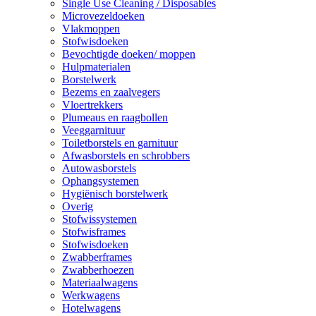
Single Use Cleaning / Disposables
Microvezeldoeken
Vlakmoppen
Stofwisdoeken
Bevochtigde doeken/ moppen
Hulpmaterialen
Borstelwerk
Bezems en zaalvegers
Vloertrekkers
Plumeaus en raagbollen
Veeggarnituur
Toiletborstels en garnituur
Afwasborstels en schrobbers
Autowasborstels
Ophangsystemen
Hygiënisch borstelwerk
Overig
Stofwissystemen
Stofwisframes
Stofwisdoeken
Zwabberframes
Zwabberhoezen
Materiaalwagens
Werkwagens
Hotelwagens