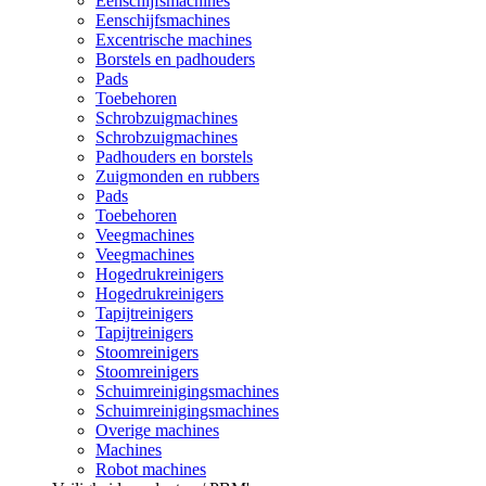
Eenschijfsmachines
Eenschijfsmachines
Excentrische machines
Borstels en padhouders
Pads
Toebehoren
Schrobzuigmachines
Schrobzuigmachines
Padhouders en borstels
Zuigmonden en rubbers
Pads
Toebehoren
Veegmachines
Veegmachines
Hogedrukreinigers
Hogedrukreinigers
Tapijtreinigers
Tapijtreinigers
Stoomreinigers
Stoomreinigers
Schuimreinigingsmachines
Schuimreinigingsmachines
Overige machines
Machines
Robot machines