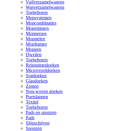
Vuilverzamelwagens
Wasverzamelwagens
Toebehoren
Mopsystemen
Mopcombinaties
Mopemmers
Moppersen
Mopstelen
Mopframes
Moppen
Dweilen
Toebehoren
Reinigingsdoeken
Microvezeldoeken
Sopdoeken
Glasdoeken
Zemen
Non-woven doeken
Poetslappen
Textiel
Toebehoren
Pads en sponzen
Pads
Slijpschijven
Sponzen