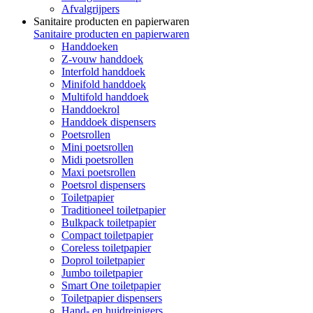
Afvalgrijpers
Sanitaire producten en papierwaren
Sanitaire producten en papierwaren
Handdoeken
Z-vouw handdoek
Interfold handdoek
Minifold handdoek
Multifold handdoek
Handdoekrol
Handdoek dispensers
Poetsrollen
Mini poetsrollen
Midi poetsrollen
Maxi poetsrollen
Poetsrol dispensers
Toiletpapier
Traditioneel toiletpapier
Bulkpack toiletpapier
Compact toiletpapier
Coreless toiletpapier
Doprol toiletpapier
Jumbo toiletpapier
Smart One toiletpapier
Toiletpapier dispensers
Hand- en huidreinigers