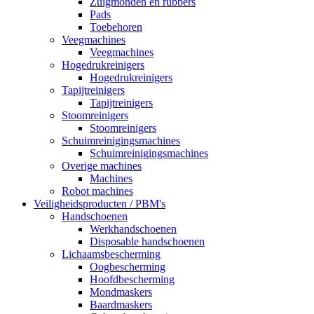
Zuigmonden en rubbers
Pads
Toebehoren
Veegmachines
Veegmachines
Hogedrukreinigers
Hogedrukreinigers
Tapijtreinigers
Tapijtreinigers
Stoomreinigers
Stoomreinigers
Schuimreinigingsmachines
Schuimreinigingsmachines
Overige machines
Machines
Robot machines
Veiligheidsproducten / PBM's
Handschoenen
Werkhandschoenen
Disposable handschoenen
Lichaamsbescherming
Oogbescherming
Hoofdbescherming
Mondmaskers
Baardmaskers