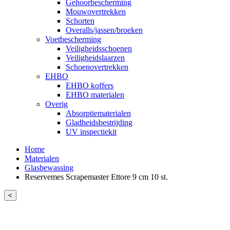
Gehoorbescherming
Mouwovertrekken
Schorten
Overalls/jassen/broeken
Voetbescherming
Veiligheidsschoenen
Veiligheidslaarzen
Schoenovertrekken
EHBO
EHBO koffers
EHBO materialen
Overig
Absorptiematerialen
Gladheidsbestrijding
UV inspectiekit
Home
Materialen
Glasbewassing
Reservemes Scrapemaster Ettore 9 cm 10 st.
<