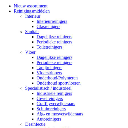
Nieuw assortiment
Reinigingsmiddelen
Interieur
Interieurreinigers
Glasreinigers
Sanitair
Dagelijkse reinigers
Periodieke reinigers
Toiletreinigers
Vloer
Dagelijkse reinigers
Periodieke reinigers
Tapijtreinigers
Vloerstrippers
Onderhoud/Polymeren
Onderhoud sportvloeren
Specialistisch / industrieel
Industriële reinigers
Gevelreinigers
Graffityverwijderaars
Schuimreinigers
Alg- en mosverwijderaars
Autoreinigers
Desinfectie