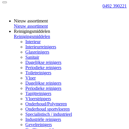
0492 390221
Nieuw assortiment
Nieuw assortiment
Reinigingsmiddelen
Reinigingsmiddelen
Interieur
Interieurreinigers
Glasreinigers
Sanitair
Dagelijkse reinigers
Periodieke reinigers
Toiletreinigers
Vloer
Dagelijkse reinigers
Periodieke reinigers
Tapijtreinigers
Vloerstrippers
Onderhoud/Polymeren
Onderhoud sportvloeren
Specialistisch / industrieel
Industriële reinigers
Gevelreinigers