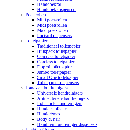
Handdoekrol
Handdoek dispensers
Poetsrollen
Mini poetsrollen
Midi poetsrollen
Maxi poetsrollen
Poetsrol dispensers
Toiletpapier
Traditioneel toiletpapier
Bulkpack toiletpapier
Compact toiletpapier
Coreless toiletpapier
Doprol toiletpapier
Jumbo toiletpapier
Smart One toiletpapier
Toiletpapier dispensers
Hand- en huidreinigers
Universele handreinigers
Antibacteriële handreinigers
Industriële handreinigers
Handdesinfectie
Handcrèmes
Body & hair
Hand- en huidreiniger dispensers
Luchtverfrissers