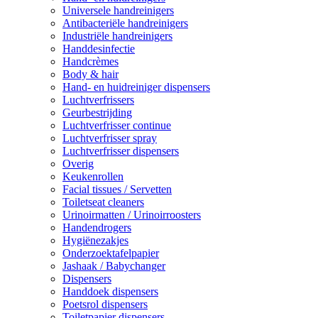
Universele handreinigers
Antibacteriële handreinigers
Industriële handreinigers
Handdesinfectie
Handcrèmes
Body & hair
Hand- en huidreiniger dispensers
Luchtverfrissers
Geurbestrijding
Luchtverfrisser continue
Luchtverfrisser spray
Luchtverfrisser dispensers
Overig
Keukenrollen
Facial tissues / Servetten
Toiletseat cleaners
Urinoirmatten / Urinoirroosters
Handendrogers
Hygiënezakjes
Onderzoektafelpapier
Jashaak / Babychanger
Dispensers
Handdoek dispensers
Poetsrol dispensers
Toiletpapier dispensers