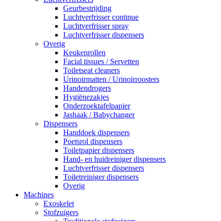
Geurbestrijding
Luchtverfrisser continue
Luchtverfrisser spray
Luchtverfrisser dispensers
Overig
Keukenrollen
Facial tissues / Servetten
Toiletseat cleaners
Urinoirmatten / Urinoirroosters
Handendrogers
Hygiënezakjes
Onderzoektafelpapier
Jashaak / Babychanger
Dispensers
Handdoek dispensers
Poetsrol dispensers
Toiletpapier dispensers
Hand- en huidreiniger dispensers
Luchtverfrisser dispensers
Toiletreiniger dispensers
Overig
Machines
Exoskelet
Stofzuigers