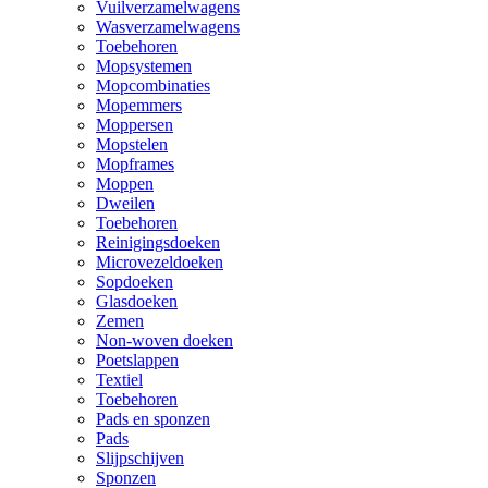
Vuilverzamelwagens
Wasverzamelwagens
Toebehoren
Mopsystemen
Mopcombinaties
Mopemmers
Moppersen
Mopstelen
Mopframes
Moppen
Dweilen
Toebehoren
Reinigingsdoeken
Microvezeldoeken
Sopdoeken
Glasdoeken
Zemen
Non-woven doeken
Poetslappen
Textiel
Toebehoren
Pads en sponzen
Pads
Slijpschijven
Sponzen