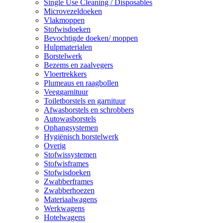
Single Use Cleaning / Disposables
Microvezeldoeken
Vlakmoppen
Stofwisdoeken
Bevochtigde doeken/ moppen
Hulpmaterialen
Borstelwerk
Bezems en zaalvegers
Vloertrekkers
Plumeaus en raagbollen
Veeggarnituur
Toiletborstels en garnituur
Afwasborstels en schrobbers
Autowasborstels
Ophangsystemen
Hygiënisch borstelwerk
Overig
Stofwissystemen
Stofwisframes
Stofwisdoeken
Zwabberframes
Zwabberhoezen
Materiaalwagens
Werkwagens
Hotelwagens