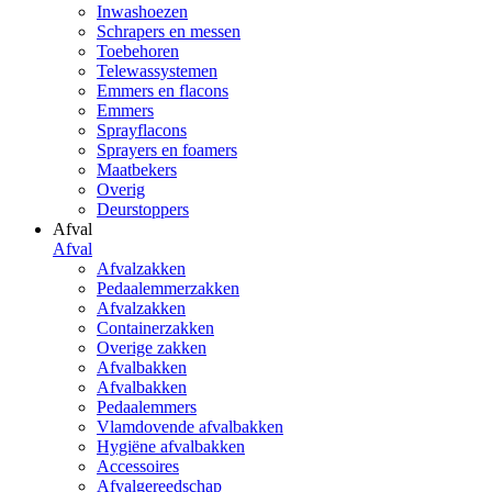
Inwashoezen
Schrapers en messen
Toebehoren
Telewassystemen
Emmers en flacons
Emmers
Sprayflacons
Sprayers en foamers
Maatbekers
Overig
Deurstoppers
Afval
Afval
Afvalzakken
Pedaalemmerzakken
Afvalzakken
Containerzakken
Overige zakken
Afvalbakken
Afvalbakken
Pedaalemmers
Vlamdovende afvalbakken
Hygiëne afvalbakken
Accessoires
Afvalgereedschap