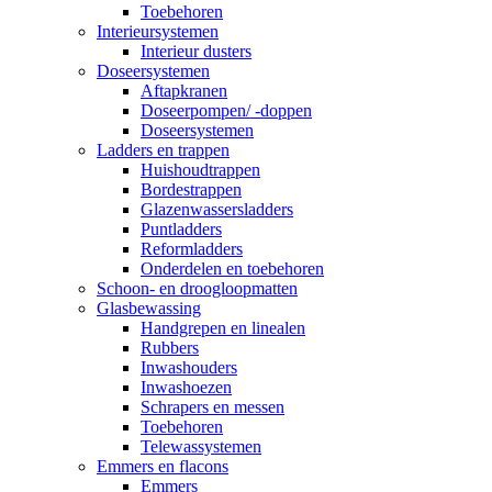
Toebehoren
Interieursystemen
Interieur dusters
Doseersystemen
Aftapkranen
Doseerpompen/ -doppen
Doseersystemen
Ladders en trappen
Huishoudtrappen
Bordestrappen
Glazenwassersladders
Puntladders
Reformladders
Onderdelen en toebehoren
Schoon- en droogloopmatten
Glasbewassing
Handgrepen en linealen
Rubbers
Inwashouders
Inwashoezen
Schrapers en messen
Toebehoren
Telewassystemen
Emmers en flacons
Emmers