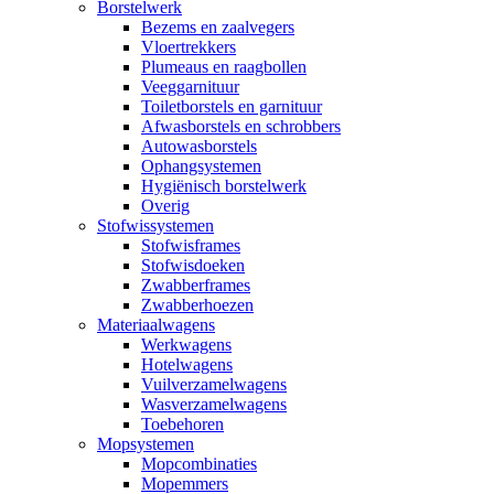
Borstelwerk
Bezems en zaalvegers
Vloertrekkers
Plumeaus en raagbollen
Veeggarnituur
Toiletborstels en garnituur
Afwasborstels en schrobbers
Autowasborstels
Ophangsystemen
Hygiënisch borstelwerk
Overig
Stofwissystemen
Stofwisframes
Stofwisdoeken
Zwabberframes
Zwabberhoezen
Materiaalwagens
Werkwagens
Hotelwagens
Vuilverzamelwagens
Wasverzamelwagens
Toebehoren
Mopsystemen
Mopcombinaties
Mopemmers