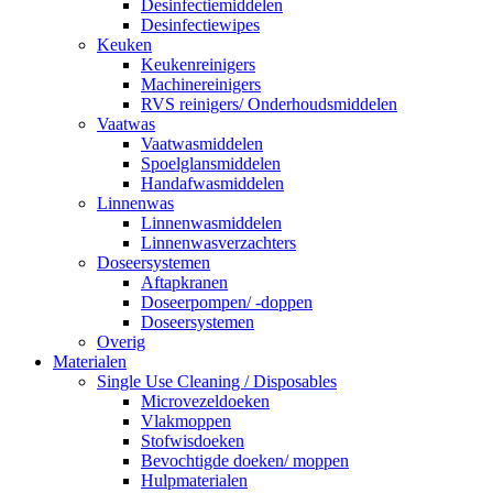
Desinfectiemiddelen
Desinfectiewipes
Keuken
Keukenreinigers
Machinereinigers
RVS reinigers/ Onderhoudsmiddelen
Vaatwas
Vaatwasmiddelen
Spoelglansmiddelen
Handafwasmiddelen
Linnenwas
Linnenwasmiddelen
Linnenwasverzachters
Doseersystemen
Aftapkranen
Doseerpompen/ -doppen
Doseersystemen
Overig
Materialen
Single Use Cleaning / Disposables
Microvezeldoeken
Vlakmoppen
Stofwisdoeken
Bevochtigde doeken/ moppen
Hulpmaterialen