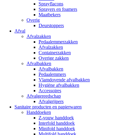
Sprayflacons
Sprayers en foamers
Maatbekers
Overig
Deurstoppers
Afval
Afvalzakken
Pedaalemmerzakken
Afvalzakken
Containerzakken
Overige zakken
Afvalbakken
Afvalbakken
Pedaalemmers
Vlamdovende afvalbakken
Hygiëne afvalbakken
Accessoires
Afvalgereedschap
Afvalgrijpers
Sanitaire producten en papierwaren
Handdoeken
Z-vouw handdoek
Interfold handdoek
Minifold handdoek
Multifold handdoek