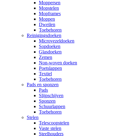
Moppersen
Mopstelen
Mopframes
Moppen
Dweilen
Toebehoren
Reinigingsdoeken
Microvezeldoeken
Sopdoeken
Glasdoeken
Zemen
Non-woven doeken
Poetslappen
Textiel
Toebehoren
Pads en sponzen
Pads
Slijpschijven
Sponzen
Schuurlappen
Toebehoren
Stelen
Telescoopstelen
Vaste stelen
Steelhouders