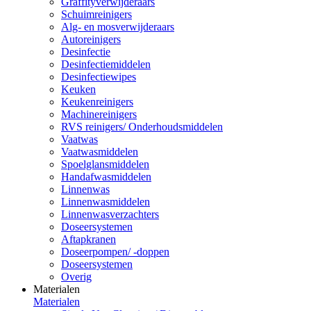
Graffityverwijderaars
Schuimreinigers
Alg- en mosverwijderaars
Autoreinigers
Desinfectie
Desinfectiemiddelen
Desinfectiewipes
Keuken
Keukenreinigers
Machinereinigers
RVS reinigers/ Onderhoudsmiddelen
Vaatwas
Vaatwasmiddelen
Spoelglansmiddelen
Handafwasmiddelen
Linnenwas
Linnenwasmiddelen
Linnenwasverzachters
Doseersystemen
Aftapkranen
Doseerpompen/ -doppen
Doseersystemen
Overig
Materialen
Materialen