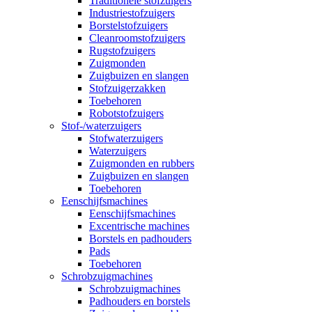
Traditionele stofzuigers
Industriestofzuigers
Borstelstofzuigers
Cleanroomstofzuigers
Rugstofzuigers
Zuigmonden
Zuigbuizen en slangen
Stofzuigerzakken
Toebehoren
Robotstofzuigers
Stof-/waterzuigers
Stofwaterzuigers
Waterzuigers
Zuigmonden en rubbers
Zuigbuizen en slangen
Toebehoren
Eenschijfsmachines
Eenschijfsmachines
Excentrische machines
Borstels en padhouders
Pads
Toebehoren
Schrobzuigmachines
Schrobzuigmachines
Padhouders en borstels