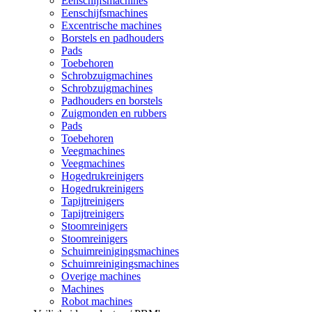
Eenschijfsmachines
Eenschijfsmachines
Excentrische machines
Borstels en padhouders
Pads
Toebehoren
Schrobzuigmachines
Schrobzuigmachines
Padhouders en borstels
Zuigmonden en rubbers
Pads
Toebehoren
Veegmachines
Veegmachines
Hogedrukreinigers
Hogedrukreinigers
Tapijtreinigers
Tapijtreinigers
Stoomreinigers
Stoomreinigers
Schuimreinigingsmachines
Schuimreinigingsmachines
Overige machines
Machines
Robot machines