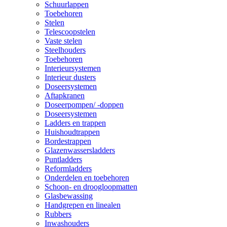
Schuurlappen
Toebehoren
Stelen
Telescoopstelen
Vaste stelen
Steelhouders
Toebehoren
Interieursystemen
Interieur dusters
Doseersystemen
Aftapkranen
Doseerpompen/ -doppen
Doseersystemen
Ladders en trappen
Huishoudtrappen
Bordestrappen
Glazenwassersladders
Puntladders
Reformladders
Onderdelen en toebehoren
Schoon- en droogloopmatten
Glasbewassing
Handgrepen en linealen
Rubbers
Inwashouders