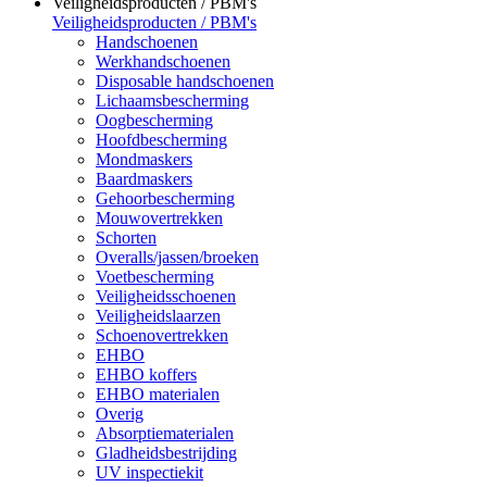
Veiligheidsproducten / PBM's
Veiligheidsproducten / PBM's
Handschoenen
Werkhandschoenen
Disposable handschoenen
Lichaamsbescherming
Oogbescherming
Hoofdbescherming
Mondmaskers
Baardmaskers
Gehoorbescherming
Mouwovertrekken
Schorten
Overalls/jassen/broeken
Voetbescherming
Veiligheidsschoenen
Veiligheidslaarzen
Schoenovertrekken
EHBO
EHBO koffers
EHBO materialen
Overig
Absorptiematerialen
Gladheidsbestrijding
UV inspectiekit