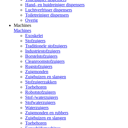
Hand- en huidreiniger dispensers
Luchtverfrisser dispensers
Toiletreiniger dispensers
Overig
Machines
Machines
Exoskelet
Stofzuigers
Traditionele stofzuigers
Industriestofzuigers
Borstelstofzuigers
Cleanroomstofzuigers
Rugstofzuigers
Zuigmonden
Zuigbuizen en slangen
Stofzuigerzakken
Toebehoren
Robotstofzuigers
Stof-/waterzuigers
Stofwaterzuigers
Waterzuigers
Zuigmonden en rubbers
Zuigbuizen en slangen
Toebehoren