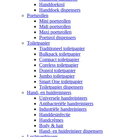
Handdoekrol
Handdoek dispensers
Poetsrollen
Mini poetsrollen
Midi poetsrollen
Maxi poetsrollen
Poetsrol dispensers
Toiletpapier
Traditioneel toiletpapier
Bulkpack toiletpapier
Compact toiletpapier
Coreless toiletpapier
Doprol toiletpapier
Jumbo toiletpapier
Smart One toiletpapier
Toiletpapier dispensers
Hand- en huidreinigers
Universele handreinigers
Antibacteriële handreinigers
Industriële handreinigers
Handdesinfectie
Handcrèmes
Body & hair
Hand- en huidreiniger dispensers
Luchtverfrissers