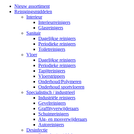
Nieuw assortiment
Reinigingsmiddelen
Interieur
Interieurreinigers
Glasreinigers
Sanitair
Dagelijkse reinigers
Periodieke reinigers
Toiletreinigers
Vloer
Dagelijkse reinigers
Periodieke reinigers
Tapijtreinigers
Vloerstrippers
Onderhoud/Polymeren
Onderhoud sportvloeren
Specialistisch / industrieel
Industriële reinigers
Gevelreinigers
Graffityverwijderaars
Schuimreinigers
Alg- en mosverwijderaars
Autoreinigers
Desinfectie