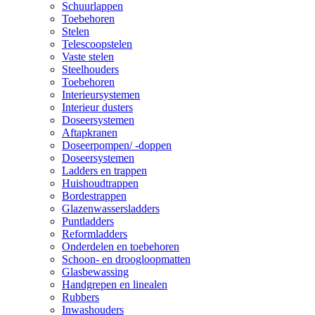
Schuurlappen
Toebehoren
Stelen
Telescoopstelen
Vaste stelen
Steelhouders
Toebehoren
Interieursystemen
Interieur dusters
Doseersystemen
Aftapkranen
Doseerpompen/ -doppen
Doseersystemen
Ladders en trappen
Huishoudtrappen
Bordestrappen
Glazenwassersladders
Puntladders
Reformladders
Onderdelen en toebehoren
Schoon- en droogloopmatten
Glasbewassing
Handgrepen en linealen
Rubbers
Inwashouders