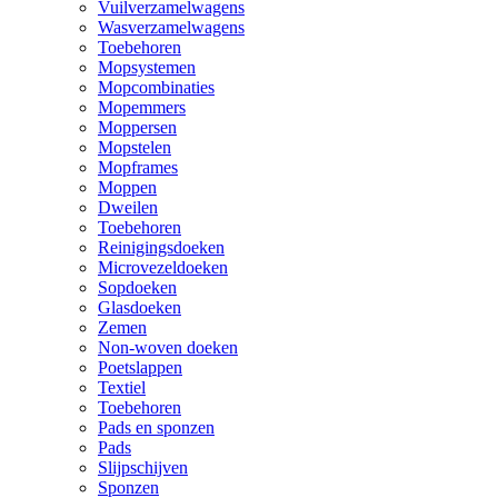
Vuilverzamelwagens
Wasverzamelwagens
Toebehoren
Mopsystemen
Mopcombinaties
Mopemmers
Moppersen
Mopstelen
Mopframes
Moppen
Dweilen
Toebehoren
Reinigingsdoeken
Microvezeldoeken
Sopdoeken
Glasdoeken
Zemen
Non-woven doeken
Poetslappen
Textiel
Toebehoren
Pads en sponzen
Pads
Slijpschijven
Sponzen