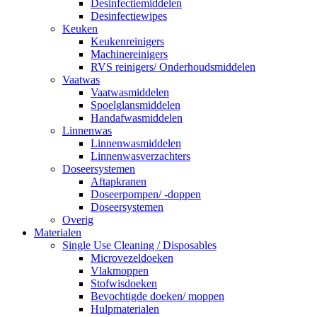
Desinfectiemiddelen
Desinfectiewipes
Keuken
Keukenreinigers
Machinereinigers
RVS reinigers/ Onderhoudsmiddelen
Vaatwas
Vaatwasmiddelen
Spoelglansmiddelen
Handafwasmiddelen
Linnenwas
Linnenwasmiddelen
Linnenwasverzachters
Doseersystemen
Aftapkranen
Doseerpompen/ -doppen
Doseersystemen
Overig
Materialen
Single Use Cleaning / Disposables
Microvezeldoeken
Vlakmoppen
Stofwisdoeken
Bevochtigde doeken/ moppen
Hulpmaterialen