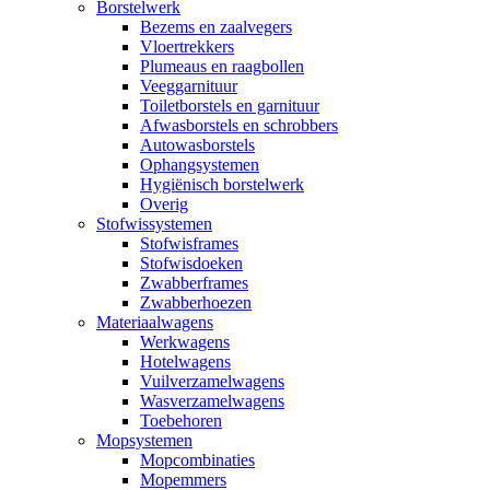
Borstelwerk
Bezems en zaalvegers
Vloertrekkers
Plumeaus en raagbollen
Veeggarnituur
Toiletborstels en garnituur
Afwasborstels en schrobbers
Autowasborstels
Ophangsystemen
Hygiënisch borstelwerk
Overig
Stofwissystemen
Stofwisframes
Stofwisdoeken
Zwabberframes
Zwabberhoezen
Materiaalwagens
Werkwagens
Hotelwagens
Vuilverzamelwagens
Wasverzamelwagens
Toebehoren
Mopsystemen
Mopcombinaties
Mopemmers