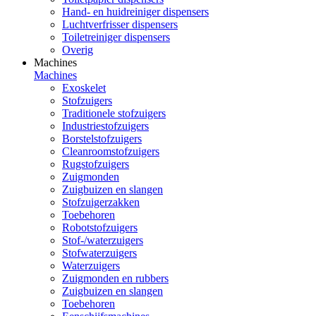
Hand- en huidreiniger dispensers
Luchtverfrisser dispensers
Toiletreiniger dispensers
Overig
Machines
Machines
Exoskelet
Stofzuigers
Traditionele stofzuigers
Industriestofzuigers
Borstelstofzuigers
Cleanroomstofzuigers
Rugstofzuigers
Zuigmonden
Zuigbuizen en slangen
Stofzuigerzakken
Toebehoren
Robotstofzuigers
Stof-/waterzuigers
Stofwaterzuigers
Waterzuigers
Zuigmonden en rubbers
Zuigbuizen en slangen
Toebehoren