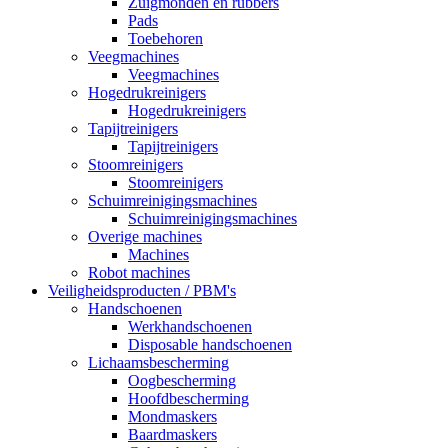
Zuigmonden en rubbers
Pads
Toebehoren
Veegmachines
Veegmachines
Hogedrukreinigers
Hogedrukreinigers
Tapijtreinigers
Tapijtreinigers
Stoomreinigers
Stoomreinigers
Schuimreinigingsmachines
Schuimreinigingsmachines
Overige machines
Machines
Robot machines
Veiligheidsproducten / PBM's
Handschoenen
Werkhandschoenen
Disposable handschoenen
Lichaamsbescherming
Oogbescherming
Hoofdbescherming
Mondmaskers
Baardmaskers