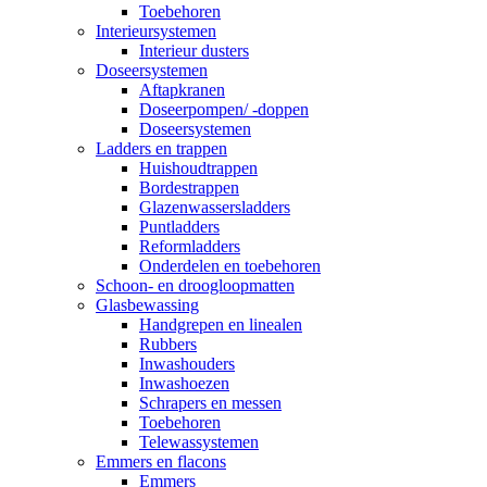
Toebehoren
Interieursystemen
Interieur dusters
Doseersystemen
Aftapkranen
Doseerpompen/ -doppen
Doseersystemen
Ladders en trappen
Huishoudtrappen
Bordestrappen
Glazenwassersladders
Puntladders
Reformladders
Onderdelen en toebehoren
Schoon- en droogloopmatten
Glasbewassing
Handgrepen en linealen
Rubbers
Inwashouders
Inwashoezen
Schrapers en messen
Toebehoren
Telewassystemen
Emmers en flacons
Emmers