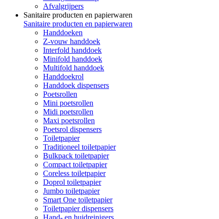
Afvalgrijpers
Sanitaire producten en papierwaren
Sanitaire producten en papierwaren
Handdoeken
Z-vouw handdoek
Interfold handdoek
Minifold handdoek
Multifold handdoek
Handdoekrol
Handdoek dispensers
Poetsrollen
Mini poetsrollen
Midi poetsrollen
Maxi poetsrollen
Poetsrol dispensers
Toiletpapier
Traditioneel toiletpapier
Bulkpack toiletpapier
Compact toiletpapier
Coreless toiletpapier
Doprol toiletpapier
Jumbo toiletpapier
Smart One toiletpapier
Toiletpapier dispensers
Hand- en huidreinigers