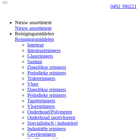
0492 390221
Nieuw assortiment
Nieuw assortiment
Reinigingsmiddelen
Reinigingsmiddelen
Interieur
Interieurreinigers
Glasreinigers
Sanitair
Dagelijkse reinigers
Periodieke reinigers
Toiletreinigers
Vloer
Dagelijkse reinigers
Periodieke reinigers
Tapijtreinigers
Vloerstrippers
Onderhoud/Polymeren
Onderhoud sportvloeren
Specialistisch / industrieel
Industriële reinigers
Gevelreinigers