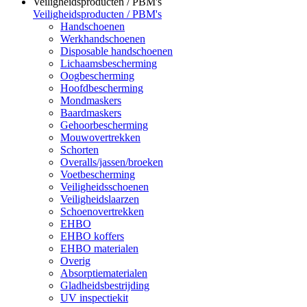
Veiligheidsproducten / PBM's
Veiligheidsproducten / PBM's
Handschoenen
Werkhandschoenen
Disposable handschoenen
Lichaamsbescherming
Oogbescherming
Hoofdbescherming
Mondmaskers
Baardmaskers
Gehoorbescherming
Mouwovertrekken
Schorten
Overalls/jassen/broeken
Voetbescherming
Veiligheidsschoenen
Veiligheidslaarzen
Schoenovertrekken
EHBO
EHBO koffers
EHBO materialen
Overig
Absorptiematerialen
Gladheidsbestrijding
UV inspectiekit