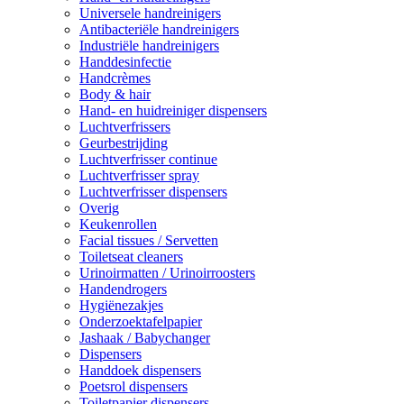
Universele handreinigers
Antibacteriële handreinigers
Industriële handreinigers
Handdesinfectie
Handcrèmes
Body & hair
Hand- en huidreiniger dispensers
Luchtverfrissers
Geurbestrijding
Luchtverfrisser continue
Luchtverfrisser spray
Luchtverfrisser dispensers
Overig
Keukenrollen
Facial tissues / Servetten
Toiletseat cleaners
Urinoirmatten / Urinoirroosters
Handendrogers
Hygiënezakjes
Onderzoektafelpapier
Jashaak / Babychanger
Dispensers
Handdoek dispensers
Poetsrol dispensers
Toiletpapier dispensers