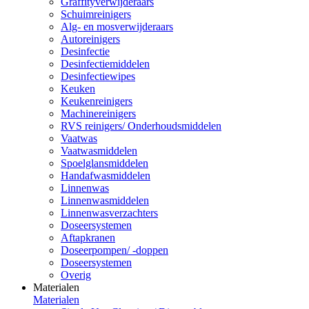
Graffityverwijderaars
Schuimreinigers
Alg- en mosverwijderaars
Autoreinigers
Desinfectie
Desinfectiemiddelen
Desinfectiewipes
Keuken
Keukenreinigers
Machinereinigers
RVS reinigers/ Onderhoudsmiddelen
Vaatwas
Vaatwasmiddelen
Spoelglansmiddelen
Handafwasmiddelen
Linnenwas
Linnenwasmiddelen
Linnenwasverzachters
Doseersystemen
Aftapkranen
Doseerpompen/ -doppen
Doseersystemen
Overig
Materialen
Materialen