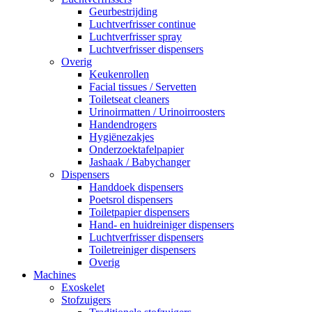
Geurbestrijding
Luchtverfrisser continue
Luchtverfrisser spray
Luchtverfrisser dispensers
Overig
Keukenrollen
Facial tissues / Servetten
Toiletseat cleaners
Urinoirmatten / Urinoirroosters
Handendrogers
Hygiënezakjes
Onderzoektafelpapier
Jashaak / Babychanger
Dispensers
Handdoek dispensers
Poetsrol dispensers
Toiletpapier dispensers
Hand- en huidreiniger dispensers
Luchtverfrisser dispensers
Toiletreiniger dispensers
Overig
Machines
Exoskelet
Stofzuigers