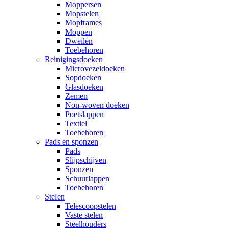
Moppersen
Mopstelen
Mopframes
Moppen
Dweilen
Toebehoren
Reinigingsdoeken
Microvezeldoeken
Sopdoeken
Glasdoeken
Zemen
Non-woven doeken
Poetslappen
Textiel
Toebehoren
Pads en sponzen
Pads
Slijpschijven
Sponzen
Schuurlappen
Toebehoren
Stelen
Telescoopstelen
Vaste stelen
Steelhouders