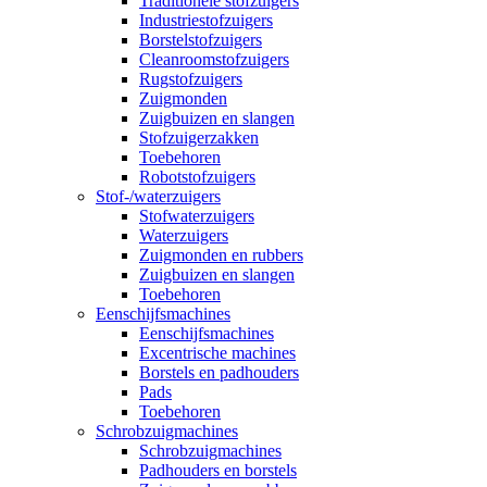
Traditionele stofzuigers
Industriestofzuigers
Borstelstofzuigers
Cleanroomstofzuigers
Rugstofzuigers
Zuigmonden
Zuigbuizen en slangen
Stofzuigerzakken
Toebehoren
Robotstofzuigers
Stof-/waterzuigers
Stofwaterzuigers
Waterzuigers
Zuigmonden en rubbers
Zuigbuizen en slangen
Toebehoren
Eenschijfsmachines
Eenschijfsmachines
Excentrische machines
Borstels en padhouders
Pads
Toebehoren
Schrobzuigmachines
Schrobzuigmachines
Padhouders en borstels