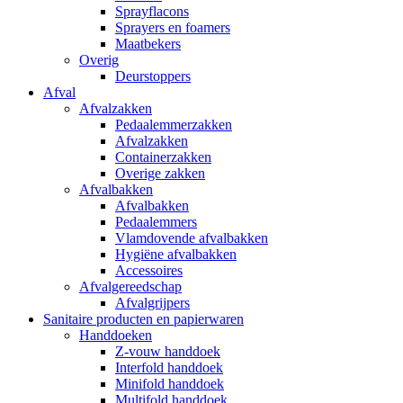
Sprayflacons
Sprayers en foamers
Maatbekers
Overig
Deurstoppers
Afval
Afvalzakken
Pedaalemmerzakken
Afvalzakken
Containerzakken
Overige zakken
Afvalbakken
Afvalbakken
Pedaalemmers
Vlamdovende afvalbakken
Hygiëne afvalbakken
Accessoires
Afvalgereedschap
Afvalgrijpers
Sanitaire producten en papierwaren
Handdoeken
Z-vouw handdoek
Interfold handdoek
Minifold handdoek
Multifold handdoek