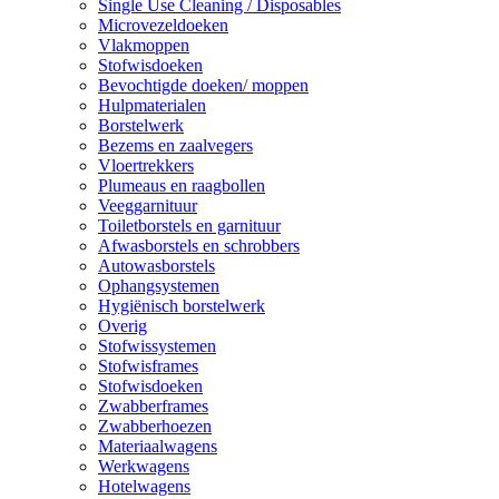
Single Use Cleaning / Disposables
Microvezeldoeken
Vlakmoppen
Stofwisdoeken
Bevochtigde doeken/ moppen
Hulpmaterialen
Borstelwerk
Bezems en zaalvegers
Vloertrekkers
Plumeaus en raagbollen
Veeggarnituur
Toiletborstels en garnituur
Afwasborstels en schrobbers
Autowasborstels
Ophangsystemen
Hygiënisch borstelwerk
Overig
Stofwissystemen
Stofwisframes
Stofwisdoeken
Zwabberframes
Zwabberhoezen
Materiaalwagens
Werkwagens
Hotelwagens