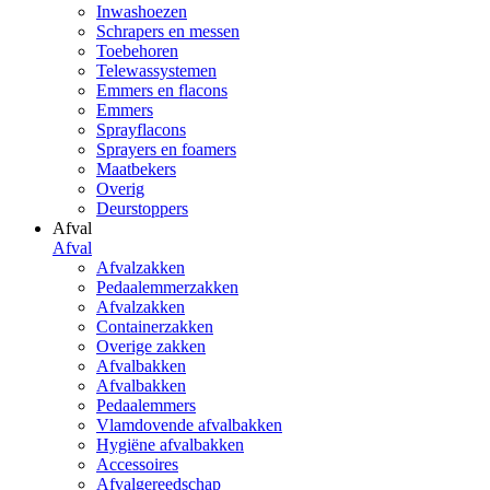
Inwashoezen
Schrapers en messen
Toebehoren
Telewassystemen
Emmers en flacons
Emmers
Sprayflacons
Sprayers en foamers
Maatbekers
Overig
Deurstoppers
Afval
Afval
Afvalzakken
Pedaalemmerzakken
Afvalzakken
Containerzakken
Overige zakken
Afvalbakken
Afvalbakken
Pedaalemmers
Vlamdovende afvalbakken
Hygiëne afvalbakken
Accessoires
Afvalgereedschap