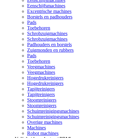
Eenschijfsmachines
Eenschijfsmachines
Excentrische machines
Borstels en padhouders
Pads
Toebehoren
Schrobzuigmachines
Schrobzuigmachines
Padhouders en borstels
Zuigmonden en rubbers
Pads
Toebehoren
Veegmachines
Veegmachines
Hogedrukreinigers
Hogedrukreinigers
Tapijtreinigers
Tapijtreinigers
Stoomreinigers
Stoomreinigers
Schuimreinigingsmachines
Schuimreinigingsmachines
Overige machines
Machines
Robot machines