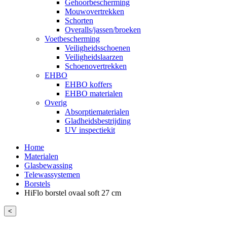
Gehoorbescherming
Mouwovertrekken
Schorten
Overalls/jassen/broeken
Voetbescherming
Veiligheidsschoenen
Veiligheidslaarzen
Schoenovertrekken
EHBO
EHBO koffers
EHBO materialen
Overig
Absorptiematerialen
Gladheidsbestrijding
UV inspectiekit
Home
Materialen
Glasbewassing
Telewassystemen
Borstels
HiFlo borstel ovaal soft 27 cm
<