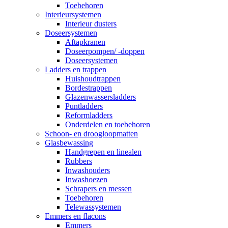
Toebehoren
Interieursystemen
Interieur dusters
Doseersystemen
Aftapkranen
Doseerpompen/ -doppen
Doseersystemen
Ladders en trappen
Huishoudtrappen
Bordestrappen
Glazenwassersladders
Puntladders
Reformladders
Onderdelen en toebehoren
Schoon- en droogloopmatten
Glasbewassing
Handgrepen en linealen
Rubbers
Inwashouders
Inwashoezen
Schrapers en messen
Toebehoren
Telewassystemen
Emmers en flacons
Emmers