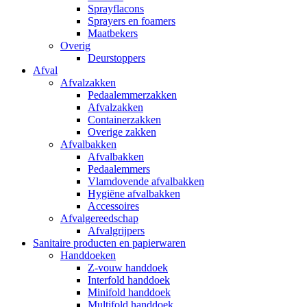
Sprayflacons
Sprayers en foamers
Maatbekers
Overig
Deurstoppers
Afval
Afvalzakken
Pedaalemmerzakken
Afvalzakken
Containerzakken
Overige zakken
Afvalbakken
Afvalbakken
Pedaalemmers
Vlamdovende afvalbakken
Hygiëne afvalbakken
Accessoires
Afvalgereedschap
Afvalgrijpers
Sanitaire producten en papierwaren
Handdoeken
Z-vouw handdoek
Interfold handdoek
Minifold handdoek
Multifold handdoek