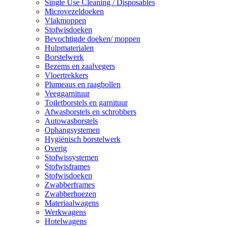
Single Use Cleaning / Disposables
Microvezeldoeken
Vlakmoppen
Stofwisdoeken
Bevochtigde doeken/ moppen
Hulpmaterialen
Borstelwerk
Bezems en zaalvegers
Vloertrekkers
Plumeaus en raagbollen
Veeggarnituur
Toiletborstels en garnituur
Afwasborstels en schrobbers
Autowasborstels
Ophangsystemen
Hygiënisch borstelwerk
Overig
Stofwissystemen
Stofwisframes
Stofwisdoeken
Zwabberframes
Zwabberhoezen
Materiaalwagens
Werkwagens
Hotelwagens