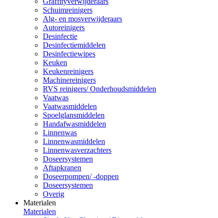
Graffityverwijderaars
Schuimreinigers
Alg- en mosverwijderaars
Autoreinigers
Desinfectie
Desinfectiemiddelen
Desinfectiewipes
Keuken
Keukenreinigers
Machinereinigers
RVS reinigers/ Onderhoudsmiddelen
Vaatwas
Vaatwasmiddelen
Spoelglansmiddelen
Handafwasmiddelen
Linnenwas
Linnenwasmiddelen
Linnenwasverzachters
Doseersystemen
Aftapkranen
Doseerpompen/ -doppen
Doseersystemen
Overig
Materialen
Materialen