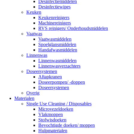
Desinfectiemiddelen
Desinfectiewipes
Keuken
Keukenreinigers
Machinereinigers
RVS reinigers/ Onderhoudsmiddelen
Vaatwas
Vaatwasmiddelen
Spoelglansmiddelen
Handafwasmiddelen
Linnenwas
Linnenwasmiddelen
Linnenwasverzachters
Doseersystemen
Aftapkranen
Doseerpompen/ -doppen
Doseersystemen
Overig
Materialen
Single Use Cleaning / Disposables
Microvezeldoeken
Vlakmoppen
Stofwisdoeken
Bevochtigde doeken/ moppen
Hulpmaterialen