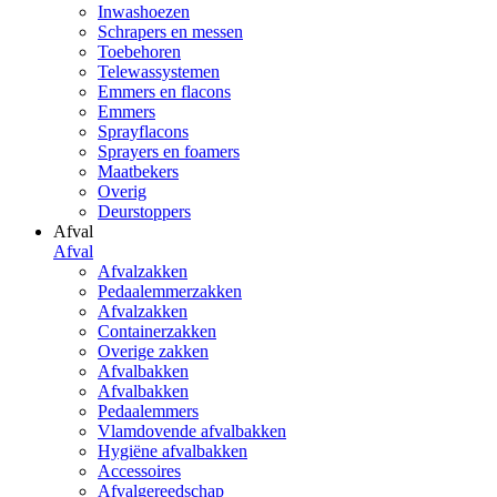
Inwashoezen
Schrapers en messen
Toebehoren
Telewassystemen
Emmers en flacons
Emmers
Sprayflacons
Sprayers en foamers
Maatbekers
Overig
Deurstoppers
Afval
Afval
Afvalzakken
Pedaalemmerzakken
Afvalzakken
Containerzakken
Overige zakken
Afvalbakken
Afvalbakken
Pedaalemmers
Vlamdovende afvalbakken
Hygiëne afvalbakken
Accessoires
Afvalgereedschap