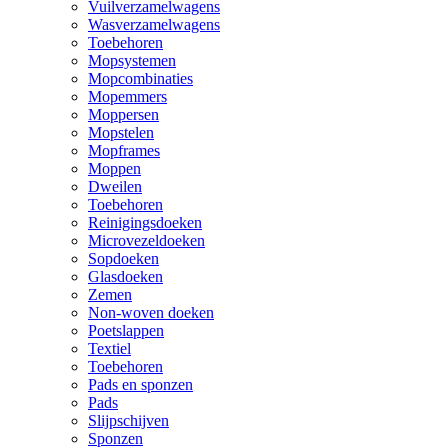
Vuilverzamelwagens
Wasverzamelwagens
Toebehoren
Mopsystemen
Mopcombinaties
Mopemmers
Moppersen
Mopstelen
Mopframes
Moppen
Dweilen
Toebehoren
Reinigingsdoeken
Microvezeldoeken
Sopdoeken
Glasdoeken
Zemen
Non-woven doeken
Poetslappen
Textiel
Toebehoren
Pads en sponzen
Pads
Slijpschijven
Sponzen