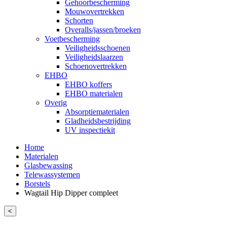
Gehoorbescherming
Mouwovertrekken
Schorten
Overalls/jassen/broeken
Voetbescherming
Veiligheidsschoenen
Veiligheidslaarzen
Schoenovertrekken
EHBO
EHBO koffers
EHBO materialen
Overig
Absorptiematerialen
Gladheidsbestrijding
UV inspectiekit
Home
Materialen
Glasbewassing
Telewassystemen
Borstels
Wagtail Hip Dipper compleet
<