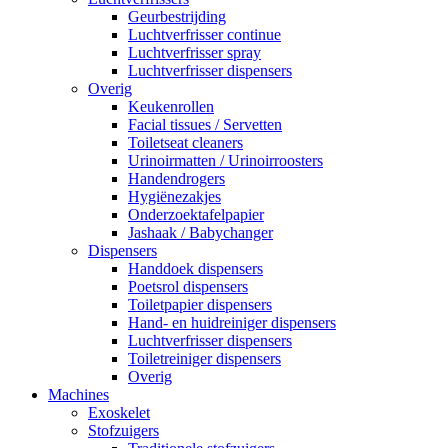
Geurbestrijding
Luchtverfrisser continue
Luchtverfrisser spray
Luchtverfrisser dispensers
Overig
Keukenrollen
Facial tissues / Servetten
Toiletseat cleaners
Urinoirmatten / Urinoirroosters
Handendrogers
Hygiënezakjes
Onderzoektafelpapier
Jashaak / Babychanger
Dispensers
Handdoek dispensers
Poetsrol dispensers
Toiletpapier dispensers
Hand- en huidreiniger dispensers
Luchtverfrisser dispensers
Toiletreiniger dispensers
Overig
Machines
Exoskelet
Stofzuigers