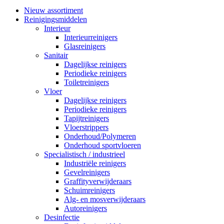
Nieuw assortiment
Reinigingsmiddelen
Interieur
Interieurreinigers
Glasreinigers
Sanitair
Dagelijkse reinigers
Periodieke reinigers
Toiletreinigers
Vloer
Dagelijkse reinigers
Periodieke reinigers
Tapijtreinigers
Vloerstrippers
Onderhoud/Polymeren
Onderhoud sportvloeren
Specialistisch / industrieel
Industriële reinigers
Gevelreinigers
Graffityverwijderaars
Schuimreinigers
Alg- en mosverwijderaars
Autoreinigers
Desinfectie