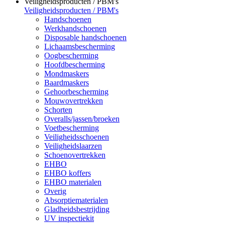
Veiligheidsproducten / PBM's
Veiligheidsproducten / PBM's
Handschoenen
Werkhandschoenen
Disposable handschoenen
Lichaamsbescherming
Oogbescherming
Hoofdbescherming
Mondmaskers
Baardmaskers
Gehoorbescherming
Mouwovertrekken
Schorten
Overalls/jassen/broeken
Voetbescherming
Veiligheidsschoenen
Veiligheidslaarzen
Schoenovertrekken
EHBO
EHBO koffers
EHBO materialen
Overig
Absorptiematerialen
Gladheidsbestrijding
UV inspectiekit