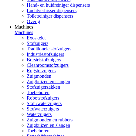
Hand- en huidreiniger dispensers
Luchtverfrisser dispensers
Toiletreiniger dispensers
Overig
Machines
Machines
Exoskelet
Stofzuigers
Traditionele stofzuigers
Industriestofzuigers
Borstelstofzuigers
Cleanroomstofzuigers
Rugstofzuigers
Zuigmonden
Zuigbuizen en slangen
Stofzuigerzakken
Toebehoren
Robotstofzuigers
Stof-/waterzuigers
Stofwaterzuigers
Waterzuigers
Zuigmonden en rubbers
Zuigbuizen en slangen
Toebehoren