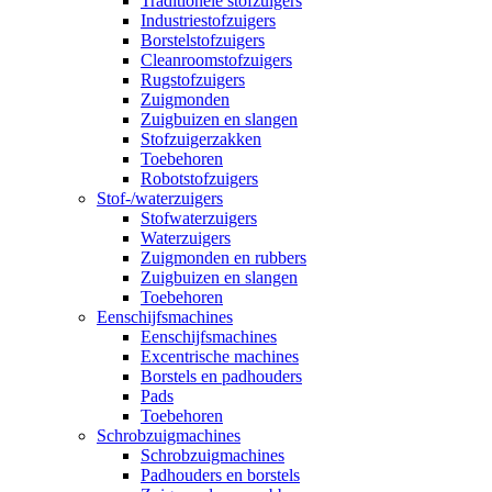
Traditionele stofzuigers
Industriestofzuigers
Borstelstofzuigers
Cleanroomstofzuigers
Rugstofzuigers
Zuigmonden
Zuigbuizen en slangen
Stofzuigerzakken
Toebehoren
Robotstofzuigers
Stof-/waterzuigers
Stofwaterzuigers
Waterzuigers
Zuigmonden en rubbers
Zuigbuizen en slangen
Toebehoren
Eenschijfsmachines
Eenschijfsmachines
Excentrische machines
Borstels en padhouders
Pads
Toebehoren
Schrobzuigmachines
Schrobzuigmachines
Padhouders en borstels