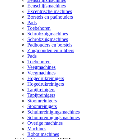
Eenschijfsmachines
Eenschijfsmachines
Excentrische machines
Borstels en padhouders
Pads
Toebehoren
Schrobzuigmachines
Schrobzuigmachines
Padhouders en borstels
Zuigmonden en rubbers
Pads
Toebehoren
Veegmachines
Veegmachines
Hogedrukreinigers
Hogedrukreinigers
Tapijtreinigers
Tapijtreinigers
Stoomreinigers
Stoomreinigers
Schuimreinigingsmachines
Schuimreinigingsmachines
Overige machines
Machines
Robot machines