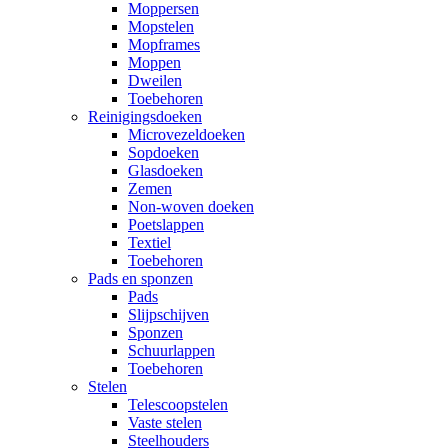
Moppersen
Mopstelen
Mopframes
Moppen
Dweilen
Toebehoren
Reinigingsdoeken
Microvezeldoeken
Sopdoeken
Glasdoeken
Zemen
Non-woven doeken
Poetslappen
Textiel
Toebehoren
Pads en sponzen
Pads
Slijpschijven
Sponzen
Schuurlappen
Toebehoren
Stelen
Telescoopstelen
Vaste stelen
Steelhouders