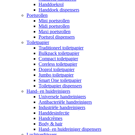
Handdoekrol
Handdoek dispensers
Poetsrollen
Mini poetsrollen
Midi poetsrollen
Maxi poetsrollen
Poetsrol dispensers
Toiletpapier
Traditioneel toiletpapier
Bulkpack toiletpapier
Compact toiletpapier
Coreless toiletpapier
Doprol toiletpapier
Jumbo toiletpapier
Smart One toiletpapier
Toiletpapier dispensers
Hand- en huidreinigers
Universele handreinigers
Antibacteriële handreinigers
Industriële handreinigers
Handdesinfectie
Handcrèmes
Body & hair
Hand- en huidreiniger dispensers
Luchtverfrissers