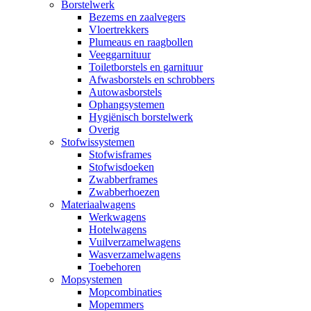
Borstelwerk
Bezems en zaalvegers
Vloertrekkers
Plumeaus en raagbollen
Veeggarnituur
Toiletborstels en garnituur
Afwasborstels en schrobbers
Autowasborstels
Ophangsystemen
Hygiënisch borstelwerk
Overig
Stofwissystemen
Stofwisframes
Stofwisdoeken
Zwabberframes
Zwabberhoezen
Materiaalwagens
Werkwagens
Hotelwagens
Vuilverzamelwagens
Wasverzamelwagens
Toebehoren
Mopsystemen
Mopcombinaties
Mopemmers