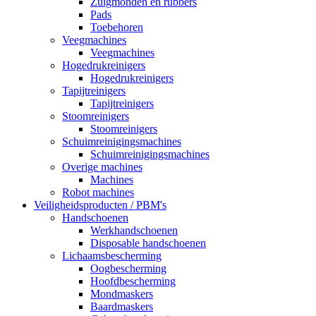
Zuigmonden en rubbers
Pads
Toebehoren
Veegmachines
Veegmachines
Hogedrukreinigers
Hogedrukreinigers
Tapijtreinigers
Tapijtreinigers
Stoomreinigers
Stoomreinigers
Schuimreinigingsmachines
Schuimreinigingsmachines
Overige machines
Machines
Robot machines
Veiligheidsproducten / PBM's
Handschoenen
Werkhandschoenen
Disposable handschoenen
Lichaamsbescherming
Oogbescherming
Hoofdbescherming
Mondmaskers
Baardmaskers