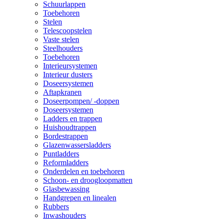
Schuurlappen
Toebehoren
Stelen
Telescoopstelen
Vaste stelen
Steelhouders
Toebehoren
Interieursystemen
Interieur dusters
Doseersystemen
Aftapkranen
Doseerpompen/ -doppen
Doseersystemen
Ladders en trappen
Huishoudtrappen
Bordestrappen
Glazenwassersladders
Puntladders
Reformladders
Onderdelen en toebehoren
Schoon- en droogloopmatten
Glasbewassing
Handgrepen en linealen
Rubbers
Inwashouders