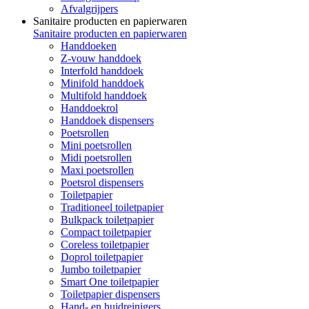
Afvalgrijpers
Sanitaire producten en papierwaren
Sanitaire producten en papierwaren
Handdoeken
Z-vouw handdoek
Interfold handdoek
Minifold handdoek
Multifold handdoek
Handdoekrol
Handdoek dispensers
Poetsrollen
Mini poetsrollen
Midi poetsrollen
Maxi poetsrollen
Poetsrol dispensers
Toiletpapier
Traditioneel toiletpapier
Bulkpack toiletpapier
Compact toiletpapier
Coreless toiletpapier
Doprol toiletpapier
Jumbo toiletpapier
Smart One toiletpapier
Toiletpapier dispensers
Hand- en huidreinigers