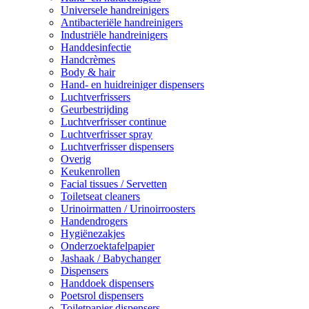
Universele handreinigers
Antibacteriële handreinigers
Industriële handreinigers
Handdesinfectie
Handcrèmes
Body & hair
Hand- en huidreiniger dispensers
Luchtverfrissers
Geurbestrijding
Luchtverfrisser continue
Luchtverfrisser spray
Luchtverfrisser dispensers
Overig
Keukenrollen
Facial tissues / Servetten
Toiletseat cleaners
Urinoirmatten / Urinoirroosters
Handendrogers
Hygiënezakjes
Onderzoektafelpapier
Jashaak / Babychanger
Dispensers
Handdoek dispensers
Poetsrol dispensers
Toiletpapier dispensers