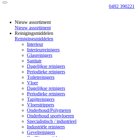
0492 390221
Nieuw assortiment
Nieuw assortiment
Reinigingsmiddelen
Reinigingsmiddelen
Interieur
Interieurreinigers
Glasreinigers
Sanitair
Dagelijkse reinigers
Periodieke reinigers
Toiletreinigers
Vloer
Dagelijkse reinigers
Periodieke reinigers
Tapijtreinigers
Vloerstrippers
Onderhoud/Polymeren
Onderhoud sportvloeren
Specialistisch / industrieel
Industriële reinigers
Gevelreinigers