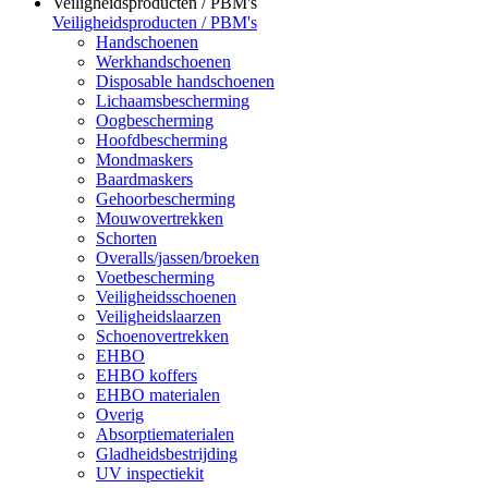
Veiligheidsproducten / PBM's
Veiligheidsproducten / PBM's
Handschoenen
Werkhandschoenen
Disposable handschoenen
Lichaamsbescherming
Oogbescherming
Hoofdbescherming
Mondmaskers
Baardmaskers
Gehoorbescherming
Mouwovertrekken
Schorten
Overalls/jassen/broeken
Voetbescherming
Veiligheidsschoenen
Veiligheidslaarzen
Schoenovertrekken
EHBO
EHBO koffers
EHBO materialen
Overig
Absorptiematerialen
Gladheidsbestrijding
UV inspectiekit