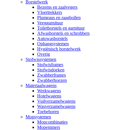
Borstelwerk
Bezems en zaalvegers
Vloertrekkers
Plumeaus en raagbollen
Veeggarnituur
Toiletborstels en garnituur
Afwasborstels en schrobbers
Autowasborstels
Ophangsystemen
Hygiënisch borstelwerk
Overig
Stofwissystemen
Stofwisframes
Stofwisdoeken
Zwabberframes
Zwabberhoezen
Materiaalwagens
Werkwagens
Hotelwagens
Vuilverzamelwagens
Wasverzamelwagens
Toebehoren
Mopsystemen
Mopcombinaties
Mopemmers