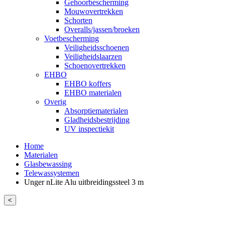
Gehoorbescherming
Mouwovertrekken
Schorten
Overalls/jassen/broeken
Voetbescherming
Veiligheidsschoenen
Veiligheidslaarzen
Schoenovertrekken
EHBO
EHBO koffers
EHBO materialen
Overig
Absorptiematerialen
Gladheidsbestrijding
UV inspectiekit
Home
Materialen
Glasbewassing
Telewassystemen
Unger nLite Alu uitbreidingssteel 3 m
<