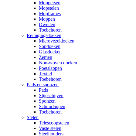
Moppersen
Mopstelen
Mopframes
Moppen
Dweilen
Toebehoren
Reinigingsdoeken
Microvezeldoeken
Sopdoeken
Glasdoeken
Zemen
Non-woven doeken
Poetslappen
Textiel
Toebehoren
Pads en sponzen
Pads
Slijpschijven
Sponzen
Schuurlappen
Toebehoren
Stelen
Telescoopstelen
Vaste stelen
Steelhouders