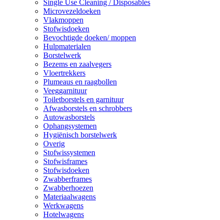
Single Use Cleaning / Disposables
Microvezeldoeken
Vlakmoppen
Stofwisdoeken
Bevochtigde doeken/ moppen
Hulpmaterialen
Borstelwerk
Bezems en zaalvegers
Vloertrekkers
Plumeaus en raagbollen
Veeggarnituur
Toiletborstels en garnituur
Afwasborstels en schrobbers
Autowasborstels
Ophangsystemen
Hygiënisch borstelwerk
Overig
Stofwissystemen
Stofwisframes
Stofwisdoeken
Zwabberframes
Zwabberhoezen
Materiaalwagens
Werkwagens
Hotelwagens