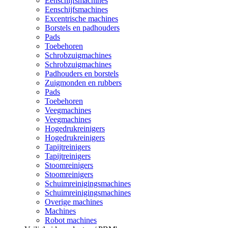
Eenschijfsmachines
Eenschijfsmachines
Excentrische machines
Borstels en padhouders
Pads
Toebehoren
Schrobzuigmachines
Schrobzuigmachines
Padhouders en borstels
Zuigmonden en rubbers
Pads
Toebehoren
Veegmachines
Veegmachines
Hogedrukreinigers
Hogedrukreinigers
Tapijtreinigers
Tapijtreinigers
Stoomreinigers
Stoomreinigers
Schuimreinigingsmachines
Schuimreinigingsmachines
Overige machines
Machines
Robot machines