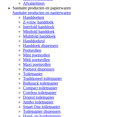
Afvalgrijpers
Sanitaire producten en papierwaren
Sanitaire producten en papierwaren
Handdoeken
Z-vouw handdoek
Interfold handdoek
Minifold handdoek
Multifold handdoek
Handdoekrol
Handdoek dispensers
Poetsrollen
Mini poetsrollen
Midi poetsrollen
Maxi poetsrollen
Poetsrol dispensers
Toiletpapier
Traditioneel toiletpapier
Bulkpack toiletpapier
Compact toiletpapier
Coreless toiletpapier
Doprol toiletpapier
Jumbo toiletpapier
Smart One toiletpapier
Toiletpapier dispensers
Hand- en huidreinigers