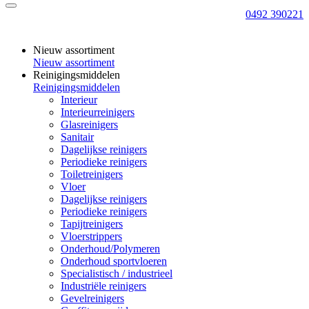
0492 390221
Nieuw assortiment
Nieuw assortiment
Reinigingsmiddelen
Reinigingsmiddelen
Interieur
Interieurreinigers
Glasreinigers
Sanitair
Dagelijkse reinigers
Periodieke reinigers
Toiletreinigers
Vloer
Dagelijkse reinigers
Periodieke reinigers
Tapijtreinigers
Vloerstrippers
Onderhoud/Polymeren
Onderhoud sportvloeren
Specialistisch / industrieel
Industriële reinigers
Gevelreinigers