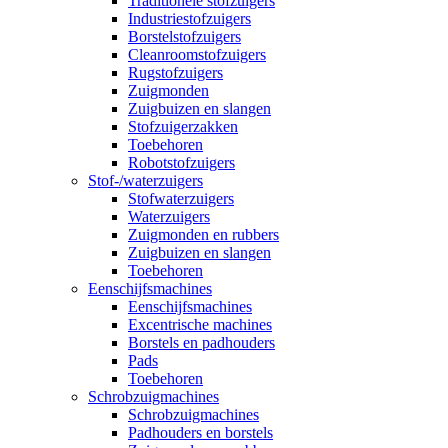
Traditionele stofzuigers
Industriestofzuigers
Borstelstofzuigers
Cleanroomstofzuigers
Rugstofzuigers
Zuigmonden
Zuigbuizen en slangen
Stofzuigerzakken
Toebehoren
Robotstofzuigers
Stof-/waterzuigers
Stofwaterzuigers
Waterzuigers
Zuigmonden en rubbers
Zuigbuizen en slangen
Toebehoren
Eenschijfsmachines
Eenschijfsmachines
Excentrische machines
Borstels en padhouders
Pads
Toebehoren
Schrobzuigmachines
Schrobzuigmachines
Padhouders en borstels