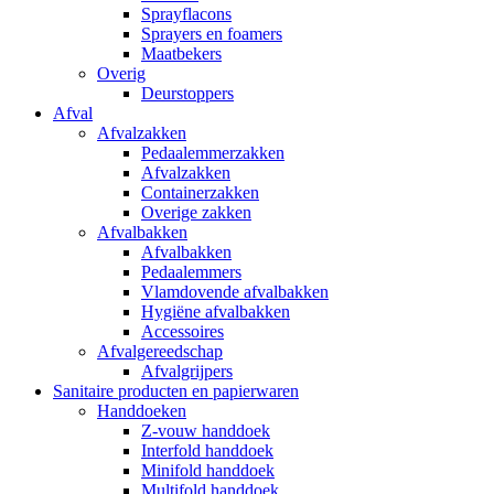
Sprayflacons
Sprayers en foamers
Maatbekers
Overig
Deurstoppers
Afval
Afvalzakken
Pedaalemmerzakken
Afvalzakken
Containerzakken
Overige zakken
Afvalbakken
Afvalbakken
Pedaalemmers
Vlamdovende afvalbakken
Hygiëne afvalbakken
Accessoires
Afvalgereedschap
Afvalgrijpers
Sanitaire producten en papierwaren
Handdoeken
Z-vouw handdoek
Interfold handdoek
Minifold handdoek
Multifold handdoek