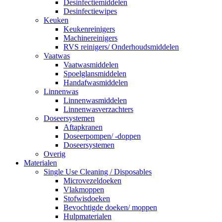
Desinfectiemiddelen
Desinfectiewipes
Keuken
Keukenreinigers
Machinereinigers
RVS reinigers/ Onderhoudsmiddelen
Vaatwas
Vaatwasmiddelen
Spoelglansmiddelen
Handafwasmiddelen
Linnenwas
Linnenwasmiddelen
Linnenwasverzachters
Doseersystemen
Aftapkranen
Doseerpompen/ -doppen
Doseersystemen
Overig
Materialen
Single Use Cleaning / Disposables
Microvezeldoeken
Vlakmoppen
Stofwisdoeken
Bevochtigde doeken/ moppen
Hulpmaterialen