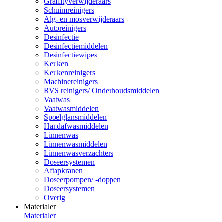
Graffityverwijderaars
Schuimreinigers
Alg- en mosverwijderaars
Autoreinigers
Desinfectie
Desinfectiemiddelen
Desinfectiewipes
Keuken
Keukenreinigers
Machinereinigers
RVS reinigers/ Onderhoudsmiddelen
Vaatwas
Vaatwasmiddelen
Spoelglansmiddelen
Handafwasmiddelen
Linnenwas
Linnenwasmiddelen
Linnenwasverzachters
Doseersystemen
Aftapkranen
Doseerpompen/ -doppen
Doseersystemen
Overig
Materialen
Materialen