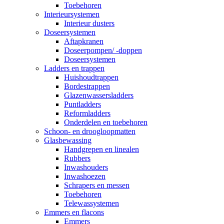
Toebehoren
Interieursystemen
Interieur dusters
Doseersystemen
Aftapkranen
Doseerpompen/ -doppen
Doseersystemen
Ladders en trappen
Huishoudtrappen
Bordestrappen
Glazenwassersladders
Puntladders
Reformladders
Onderdelen en toebehoren
Schoon- en droogloopmatten
Glasbewassing
Handgrepen en linealen
Rubbers
Inwashouders
Inwashoezen
Schrapers en messen
Toebehoren
Telewassystemen
Emmers en flacons
Emmers