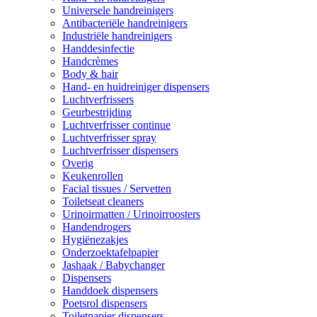
Universele handreinigers
Antibacteriële handreinigers
Industriële handreinigers
Handdesinfectie
Handcrèmes
Body & hair
Hand- en huidreiniger dispensers
Luchtverfrissers
Geurbestrijding
Luchtverfrisser continue
Luchtverfrisser spray
Luchtverfrisser dispensers
Overig
Keukenrollen
Facial tissues / Servetten
Toiletseat cleaners
Urinoirmatten / Urinoirroosters
Handendrogers
Hygiënezakjes
Onderzoektafelpapier
Jashaak / Babychanger
Dispensers
Handdoek dispensers
Poetsrol dispensers
Toiletpapier dispensers