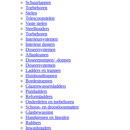
Schuurlappen
Toebehoren
Stelen
Telescoopstelen
Vaste stelen
Steelhouders
Toebehoren
Interieursystemen
Interieur dusters
Doseersystemen
Aftapkranen
Doseerpompen/ -doppen
Doseersystemen
Ladders en trappen
Huishoudtrappen
Bordestrappen
Glazenwassersladders
Puntladders
Reformladders
Onderdelen en toebehoren
Schoon- en droogloopmatten
Glasbewassing
Handgrepen en linealen
Rubbers
Inwashouders