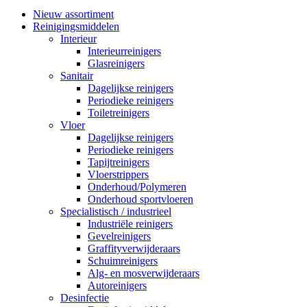
Nieuw assortiment
Reinigingsmiddelen
Interieur
Interieurreinigers
Glasreinigers
Sanitair
Dagelijkse reinigers
Periodieke reinigers
Toiletreinigers
Vloer
Dagelijkse reinigers
Periodieke reinigers
Tapijtreinigers
Vloerstrippers
Onderhoud/Polymeren
Onderhoud sportvloeren
Specialistisch / industrieel
Industriële reinigers
Gevelreinigers
Graffityverwijderaars
Schuimreinigers
Alg- en mosverwijderaars
Autoreinigers
Desinfectie