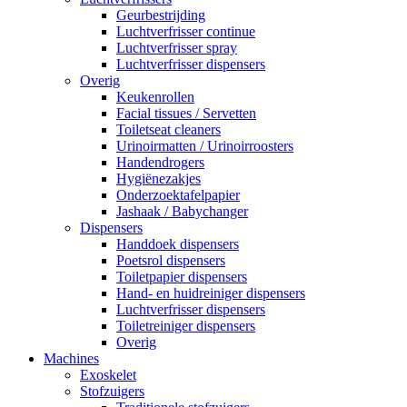
Geurbestrijding
Luchtverfrisser continue
Luchtverfrisser spray
Luchtverfrisser dispensers
Overig
Keukenrollen
Facial tissues / Servetten
Toiletseat cleaners
Urinoirmatten / Urinoirroosters
Handendrogers
Hygiënezakjes
Onderzoektafelpapier
Jashaak / Babychanger
Dispensers
Handdoek dispensers
Poetsrol dispensers
Toiletpapier dispensers
Hand- en huidreiniger dispensers
Luchtverfrisser dispensers
Toiletreiniger dispensers
Overig
Machines
Exoskelet
Stofzuigers