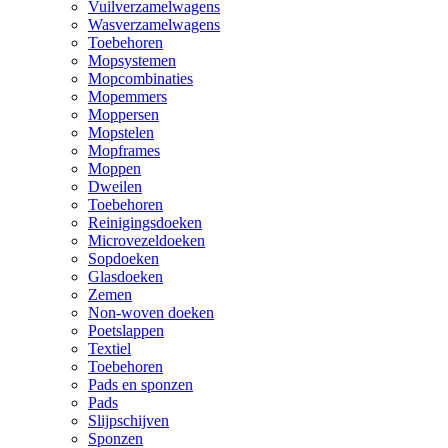
Vuilverzamelwagens
Wasverzamelwagens
Toebehoren
Mopsystemen
Mopcombinaties
Mopemmers
Moppersen
Mopstelen
Mopframes
Moppen
Dweilen
Toebehoren
Reinigingsdoeken
Microvezeldoeken
Sopdoeken
Glasdoeken
Zemen
Non-woven doeken
Poetslappen
Textiel
Toebehoren
Pads en sponzen
Pads
Slijpschijven
Sponzen