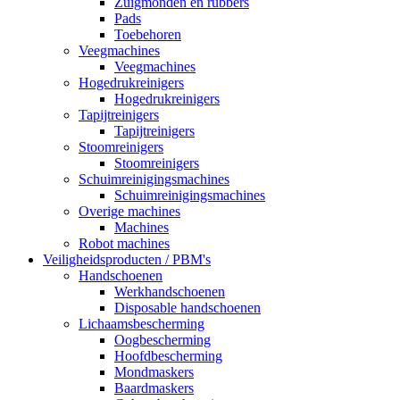
Zuigmonden en rubbers
Pads
Toebehoren
Veegmachines
Veegmachines
Hogedrukreinigers
Hogedrukreinigers
Tapijtreinigers
Tapijtreinigers
Stoomreinigers
Stoomreinigers
Schuimreinigingsmachines
Schuimreinigingsmachines
Overige machines
Machines
Robot machines
Veiligheidsproducten / PBM's
Handschoenen
Werkhandschoenen
Disposable handschoenen
Lichaamsbescherming
Oogbescherming
Hoofdbescherming
Mondmaskers
Baardmaskers