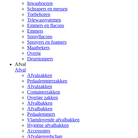
Inwashoezen
Schrapers en messen
Toebehoren
Telewassystemen
Emmers en flacons
Emmers
Sprayflacons
Sprayers en foamers
Maatbekers
Overig
Deurstoppers
Afval
Afval
Afvalzakken
Pedaalemmerzakken
Afvalzakken
Containerzakken
Overige zakken
Afvalbakken
Afvalbakken
Pedaalemmers
Vlamdovende afvalbakken
Hygiëne afvalbakken
Accessoires
Afvalgereedschap