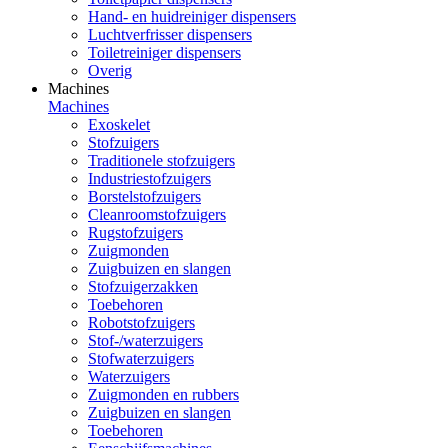
Hand- en huidreiniger dispensers
Luchtverfrisser dispensers
Toiletreiniger dispensers
Overig
Machines
Machines
Exoskelet
Stofzuigers
Traditionele stofzuigers
Industriestofzuigers
Borstelstofzuigers
Cleanroomstofzuigers
Rugstofzuigers
Zuigmonden
Zuigbuizen en slangen
Stofzuigerzakken
Toebehoren
Robotstofzuigers
Stof-/waterzuigers
Stofwaterzuigers
Waterzuigers
Zuigmonden en rubbers
Zuigbuizen en slangen
Toebehoren