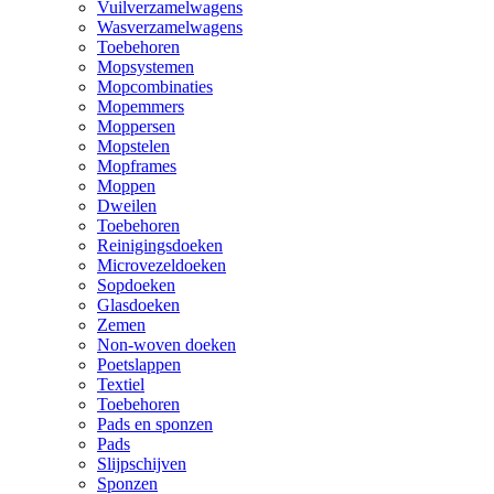
Vuilverzamelwagens
Wasverzamelwagens
Toebehoren
Mopsystemen
Mopcombinaties
Mopemmers
Moppersen
Mopstelen
Mopframes
Moppen
Dweilen
Toebehoren
Reinigingsdoeken
Microvezeldoeken
Sopdoeken
Glasdoeken
Zemen
Non-woven doeken
Poetslappen
Textiel
Toebehoren
Pads en sponzen
Pads
Slijpschijven
Sponzen