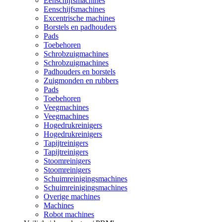
Eenschijfsmachines
Eenschijfsmachines
Excentrische machines
Borstels en padhouders
Pads
Toebehoren
Schrobzuigmachines
Schrobzuigmachines
Padhouders en borstels
Zuigmonden en rubbers
Pads
Toebehoren
Veegmachines
Veegmachines
Hogedrukreinigers
Hogedrukreinigers
Tapijtreinigers
Tapijtreinigers
Stoomreinigers
Stoomreinigers
Schuimreinigingsmachines
Schuimreinigingsmachines
Overige machines
Machines
Robot machines