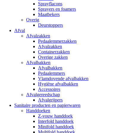
Sprayflacons
Sprayers en foamers
Maatbekers
Overig
Deurstoppers
Afval
Afvalzakken
Pedaalemmerzakken
Afvalzakken
Containerzakken
Overige zakken
Afvalbakken
Afvalbakken
Pedaalemmers
Vlamdovende afvalbakken
Hygiëne afvalbakken
Accessoires
Afvalgereedschap
Afvalgrijpers
Sanitaire producten en papierwaren
Handdoeken
Z-vouw handdoek
Interfold handdoek
Minifold handdoek
Multifold handdoek