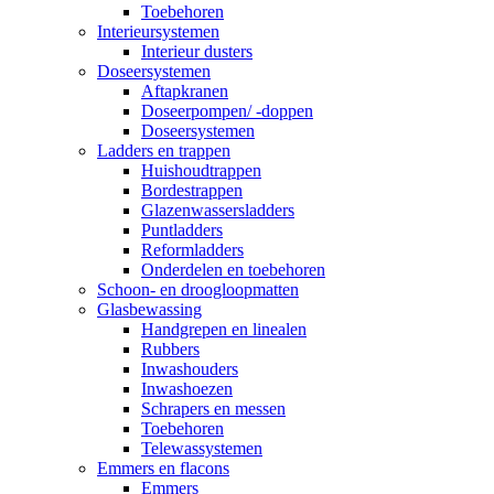
Toebehoren
Interieursystemen
Interieur dusters
Doseersystemen
Aftapkranen
Doseerpompen/ -doppen
Doseersystemen
Ladders en trappen
Huishoudtrappen
Bordestrappen
Glazenwassersladders
Puntladders
Reformladders
Onderdelen en toebehoren
Schoon- en droogloopmatten
Glasbewassing
Handgrepen en linealen
Rubbers
Inwashouders
Inwashoezen
Schrapers en messen
Toebehoren
Telewassystemen
Emmers en flacons
Emmers