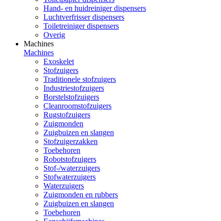
Hand- en huidreiniger dispensers
Luchtverfrisser dispensers
Toiletreiniger dispensers
Overig
Machines
Machines
Exoskelet
Stofzuigers
Traditionele stofzuigers
Industriestofzuigers
Borstelstofzuigers
Cleanroomstofzuigers
Rugstofzuigers
Zuigmonden
Zuigbuizen en slangen
Stofzuigerzakken
Toebehoren
Robotstofzuigers
Stof-/waterzuigers
Stofwaterzuigers
Waterzuigers
Zuigmonden en rubbers
Zuigbuizen en slangen
Toebehoren