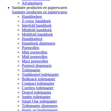
Afvalgrijpers
Sanitaire producten en papierwaren
Sanitaire producten en papierwaren
Handdoeken
Z-vouw handdoek
Interfold handdoek
Minifold handdoek
Multifold handdoek
Handdoekrol
Handdoek dispensers
Poetsrollen
Mini poetsrollen
Midi poetsrollen
Maxi poetsrollen
Poetsrol dispensers
Toiletpapier
Traditioneel toiletpapier
Bulkpack toiletpapier
Compact toiletpapier
Coreless toiletpapier
Doprol toiletpapier
Jumbo toiletpapier
Smart One toiletpapier
Toiletpapier dispensers
Hand- en huidreinigers