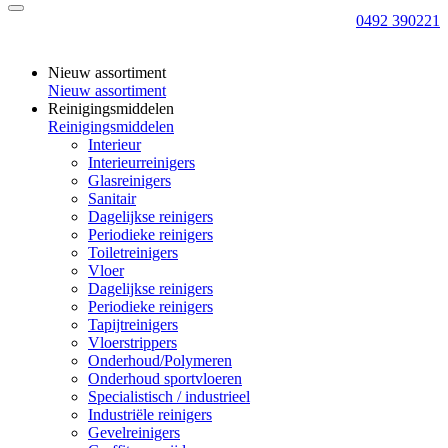
0492 390221
Nieuw assortiment
Nieuw assortiment
Reinigingsmiddelen
Reinigingsmiddelen
Interieur
Interieurreinigers
Glasreinigers
Sanitair
Dagelijkse reinigers
Periodieke reinigers
Toiletreinigers
Vloer
Dagelijkse reinigers
Periodieke reinigers
Tapijtreinigers
Vloerstrippers
Onderhoud/Polymeren
Onderhoud sportvloeren
Specialistisch / industrieel
Industriële reinigers
Gevelreinigers