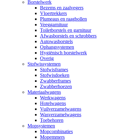
Borstelwerk
Bezems en zaalvegers
Vloertrekkers
Plumeaus en raagbollen
Veeggarnituur
Toiletborstels en garnituur
Afwasborstels en schrobbers
Autowasborstels
Ophangsystemen
Hygiënisch borstelwerk
Overig
Stofwissystemen
Stofwisframes
Stofwisdoeken
Zwabberframes
Zwabberhoezen
Materiaalwagens
Werkwagens
Hotelwagens
Vuilverzamelwagens
Wasverzamelwagens
Toebehoren
Mopsystemen
Mopcombinaties
Mopemmers