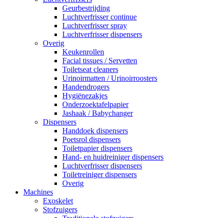
Geurbestrijding
Luchtverfrisser continue
Luchtverfrisser spray
Luchtverfrisser dispensers
Overig
Keukenrollen
Facial tissues / Servetten
Toiletseat cleaners
Urinoirmatten / Urinoirroosters
Handendrogers
Hygiënezakjes
Onderzoektafelpapier
Jashaak / Babychanger
Dispensers
Handdoek dispensers
Poetsrol dispensers
Toiletpapier dispensers
Hand- en huidreiniger dispensers
Luchtverfrisser dispensers
Toiletreiniger dispensers
Overig
Machines
Exoskelet
Stofzuigers