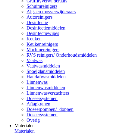
Graffityverwijderaars
Schuimreinigers
Alg- en mosverwijderaars
Autoreinigers
Desinfectie
Desinfectiemiddelen
Desinfectiewipes
Keuken
Keukenreinigers
Machinereinigers
RVS reinigers/ Onderhoudsmiddelen
Vaatwas
Vaatwasmiddelen
Spoelglansmiddelen
Handafwasmiddelen
Linnenwas
Linnenwasmiddelen
Linnenwasverzachters
Doseersystemen
Aftapkranen
Doseerpompen/ -doppen
Doseersystemen
Overig
Materialen
Materialen