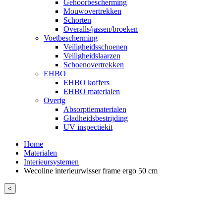
Gehoorbescherming
Mouwovertrekken
Schorten
Overalls/jassen/broeken
Voetbescherming
Veiligheidsschoenen
Veiligheidslaarzen
Schoenovertrekken
EHBO
EHBO koffers
EHBO materialen
Overig
Absorptiematerialen
Gladheidsbestrijding
UV inspectiekit
Home
Materialen
Interieursystemen
Wecoline interieurwisser frame ergo 50 cm
<