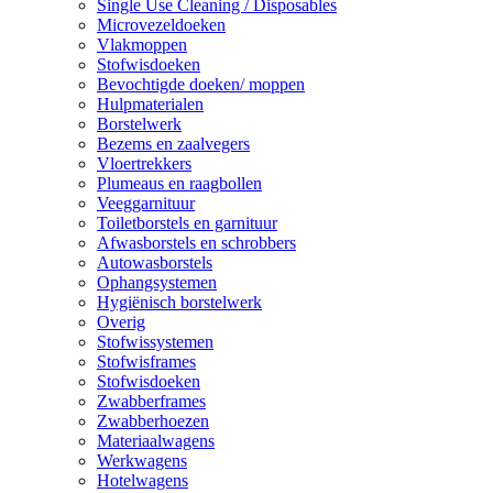
Single Use Cleaning / Disposables
Microvezeldoeken
Vlakmoppen
Stofwisdoeken
Bevochtigde doeken/ moppen
Hulpmaterialen
Borstelwerk
Bezems en zaalvegers
Vloertrekkers
Plumeaus en raagbollen
Veeggarnituur
Toiletborstels en garnituur
Afwasborstels en schrobbers
Autowasborstels
Ophangsystemen
Hygiënisch borstelwerk
Overig
Stofwissystemen
Stofwisframes
Stofwisdoeken
Zwabberframes
Zwabberhoezen
Materiaalwagens
Werkwagens
Hotelwagens