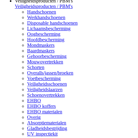
Veiligheidsproducten / PBM's
Veiligheidsproducten / PBM's
Handschoenen
Werkhandschoenen
Disposable handschoenen
Lichaamsbescherming
Oogbescherming
Hoofdbescherming
Mondmaskers
Baardmaskers
Gehoorbescherming
Mouwovertrekken
Schorten
Overalls/jassen/broeken
Voetbescherming
Veiligheidsschoenen
Veiligheidslaarzen
Schoenovertrekken
EHBO
EHBO koffers
EHBO materialen
Overig
Absorptiematerialen
Gladheidsbestrijding
UV inspectiekit