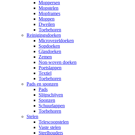
Moppersen
Mopstelen
Mopframes
Moppen
Dweilen
Toebehoren
Reinigingsdoeken
Microvezeldoeken
Sopdoeken
Glasdoeken
Zemen
Non-woven doeken
Poetslappen
Textiel
Toebehoren
Pads en sponzen
Pads
Slijpschijven
Sponzen
Schuurlappen
Toebehoren
Stelen
Telescoopstelen
Vaste stelen
Steelhouders