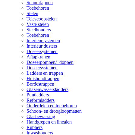
Schuurlappen
Toebehoren
Stelen
Telescoopstelen
Vaste stelen
Steelhouders
Toebehoren
Interieursystemen
Interieur dusters
Doseersystemen
Aftapkranen
Doseerpompen/ -doppen
Doseersystemen
Ladders en trappen
Huishoudtrappen
Bordestrappen
Glazenwassersladders
Puntladders
Reformladders
Onderdelen en toebehoren
Schoon- en droogloopmatten
Glasbewassing
Handgrepen en linealen
Rubbers
Inwashouders