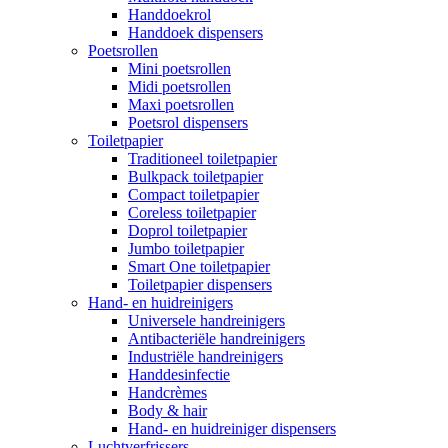
Handdoekrol
Handdoek dispensers
Poetsrollen
Mini poetsrollen
Midi poetsrollen
Maxi poetsrollen
Poetsrol dispensers
Toiletpapier
Traditioneel toiletpapier
Bulkpack toiletpapier
Compact toiletpapier
Coreless toiletpapier
Doprol toiletpapier
Jumbo toiletpapier
Smart One toiletpapier
Toiletpapier dispensers
Hand- en huidreinigers
Universele handreinigers
Antibacteriële handreinigers
Industriële handreinigers
Handdesinfectie
Handcrèmes
Body & hair
Hand- en huidreiniger dispensers
Luchtverfrissers