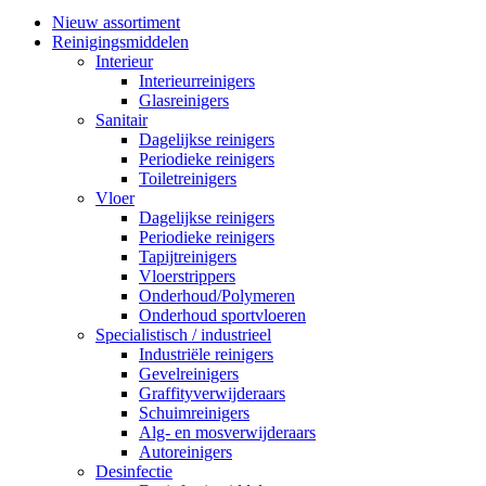
Nieuw assortiment
Reinigingsmiddelen
Interieur
Interieurreinigers
Glasreinigers
Sanitair
Dagelijkse reinigers
Periodieke reinigers
Toiletreinigers
Vloer
Dagelijkse reinigers
Periodieke reinigers
Tapijtreinigers
Vloerstrippers
Onderhoud/Polymeren
Onderhoud sportvloeren
Specialistisch / industrieel
Industriële reinigers
Gevelreinigers
Graffityverwijderaars
Schuimreinigers
Alg- en mosverwijderaars
Autoreinigers
Desinfectie