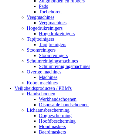
Zuigmonden en rubbers
Pads
Toebehoren
Veegmachines
Veegmachines
Hogedrukreinigers
Hogedrukreinigers
Tapijtreinigers
Tapijtreinigers
Stoomreinigers
Stoomreinigers
Schuimreinigingsmachines
Schuimreinigingsmachines
Overige machines
Machines
Robot machines
Veiligheidsproducten / PBM's
Handschoenen
Werkhandschoenen
Disposable handschoenen
Lichaamsbescherming
Oogbescherming
Hoofdbescherming
Mondmaskers
Baardmaskers