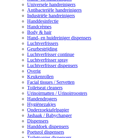
Universele handreinigers
Antibacteriële handreinigers
Industriële handreinigers
Handdesinfectie
Handcrèmes
Body & hair
Hand- en huidreiniger dispensers
Luchtverfrissers
Geurbestrijding
Luchtverfrisser continue
Luchtverfrisser spray
Luchtverfrisser dispensers
Overig
Keukenrollen
Facial tissues / Servetten
Toiletseat cleaners
Urinoirmatten / Urinoirroosters
Handendrogers
Hygiënezakjes
Onderzoektafelpapier
Jashaak / Babychanger
Dispensers
Handdoek dispensers
Poetsrol dispensers
Toiletpapier dispensers