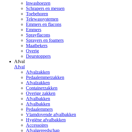
Inwashoezen
Schrapers en messen
Toebehoren
Telewassystemen
Emmers en flacons
Emmers
Sprayflacons
Sprayers en foamers
Maatbekers
Overig
Deurstoppers
Afval
Afval
Afvalzakken
Pedaalemmerzakken
Afvalzakken
Containerzakken
Overige zakken
Afvalbakken
Afvalbakken
Pedaalemmers
Vlamdovende afvalbakken
Hygiëne afvalbakken
Accessoires
Afvalgereedschap