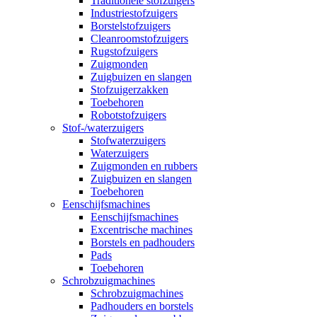
Traditionele stofzuigers
Industriestofzuigers
Borstelstofzuigers
Cleanroomstofzuigers
Rugstofzuigers
Zuigmonden
Zuigbuizen en slangen
Stofzuigerzakken
Toebehoren
Robotstofzuigers
Stof-/waterzuigers
Stofwaterzuigers
Waterzuigers
Zuigmonden en rubbers
Zuigbuizen en slangen
Toebehoren
Eenschijfsmachines
Eenschijfsmachines
Excentrische machines
Borstels en padhouders
Pads
Toebehoren
Schrobzuigmachines
Schrobzuigmachines
Padhouders en borstels