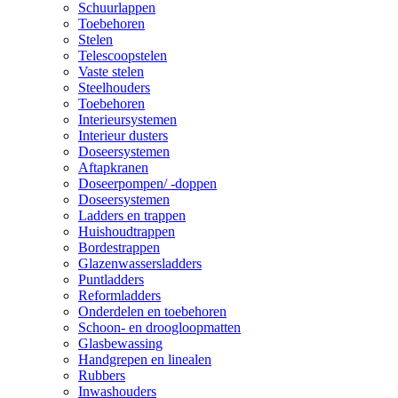
Schuurlappen
Toebehoren
Stelen
Telescoopstelen
Vaste stelen
Steelhouders
Toebehoren
Interieursystemen
Interieur dusters
Doseersystemen
Aftapkranen
Doseerpompen/ -doppen
Doseersystemen
Ladders en trappen
Huishoudtrappen
Bordestrappen
Glazenwassersladders
Puntladders
Reformladders
Onderdelen en toebehoren
Schoon- en droogloopmatten
Glasbewassing
Handgrepen en linealen
Rubbers
Inwashouders