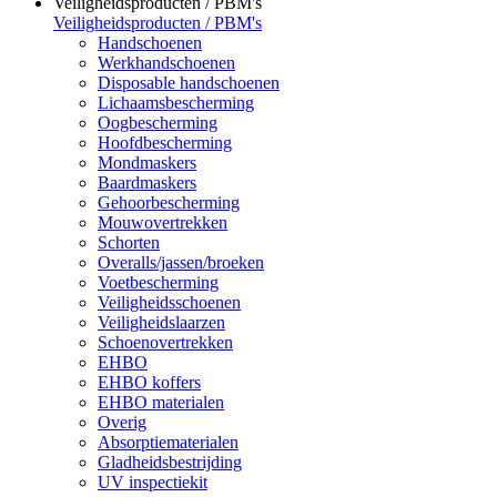
Veiligheidsproducten / PBM's
Veiligheidsproducten / PBM's
Handschoenen
Werkhandschoenen
Disposable handschoenen
Lichaamsbescherming
Oogbescherming
Hoofdbescherming
Mondmaskers
Baardmaskers
Gehoorbescherming
Mouwovertrekken
Schorten
Overalls/jassen/broeken
Voetbescherming
Veiligheidsschoenen
Veiligheidslaarzen
Schoenovertrekken
EHBO
EHBO koffers
EHBO materialen
Overig
Absorptiematerialen
Gladheidsbestrijding
UV inspectiekit