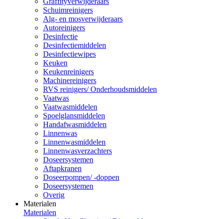
Graffityverwijderaars
Schuimreinigers
Alg- en mosverwijderaars
Autoreinigers
Desinfectie
Desinfectiemiddelen
Desinfectiewipes
Keuken
Keukenreinigers
Machinereinigers
RVS reinigers/ Onderhoudsmiddelen
Vaatwas
Vaatwasmiddelen
Spoelglansmiddelen
Handafwasmiddelen
Linnenwas
Linnenwasmiddelen
Linnenwasverzachters
Doseersystemen
Aftapkranen
Doseerpompen/ -doppen
Doseersystemen
Overig
Materialen
Materialen