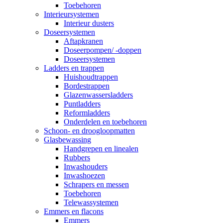
Toebehoren
Interieursystemen
Interieur dusters
Doseersystemen
Aftapkranen
Doseerpompen/ -doppen
Doseersystemen
Ladders en trappen
Huishoudtrappen
Bordestrappen
Glazenwassersladders
Puntladders
Reformladders
Onderdelen en toebehoren
Schoon- en droogloopmatten
Glasbewassing
Handgrepen en linealen
Rubbers
Inwashouders
Inwashoezen
Schrapers en messen
Toebehoren
Telewassystemen
Emmers en flacons
Emmers