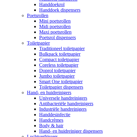
Handdoekrol
Handdoek dispensers
Poetsrollen
Mini poetsrollen
Midi poetsrollen
Maxi poetsrollen
Poetsrol dispensers
Toiletpapier
Traditioneel toiletpapier
Bulkpack toiletpapier
Compact toiletpapier
Coreless toiletpapier
Doprol toiletpapier
Jumbo toiletpapier
Smart One toiletpapier
Toiletpapier dispensers
Hand- en huidreinigers
Universele handreinigers
Antibacteriële handreinigers
Industriële handreinigers
Handdesinfectie
Handcrèmes
Body & hair
Hand- en huidreiniger dispensers
Luchtverfrissers