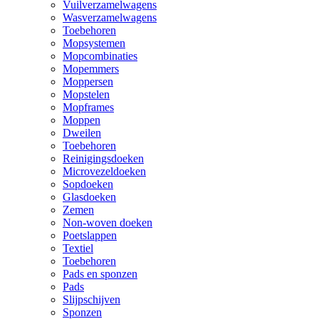
Vuilverzamelwagens
Wasverzamelwagens
Toebehoren
Mopsystemen
Mopcombinaties
Mopemmers
Moppersen
Mopstelen
Mopframes
Moppen
Dweilen
Toebehoren
Reinigingsdoeken
Microvezeldoeken
Sopdoeken
Glasdoeken
Zemen
Non-woven doeken
Poetslappen
Textiel
Toebehoren
Pads en sponzen
Pads
Slijpschijven
Sponzen