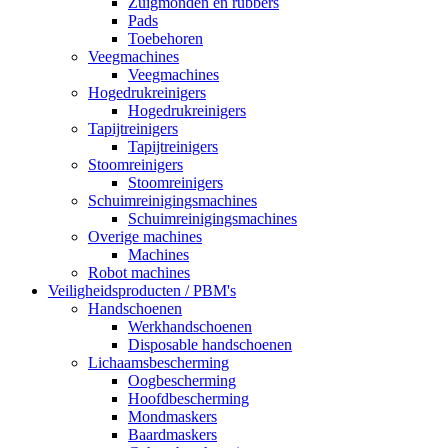
Zuigmonden en rubbers
Pads
Toebehoren
Veegmachines
Veegmachines
Hogedrukreinigers
Hogedrukreinigers
Tapijtreinigers
Tapijtreinigers
Stoomreinigers
Stoomreinigers
Schuimreinigingsmachines
Schuimreinigingsmachines
Overige machines
Machines
Robot machines
Veiligheidsproducten / PBM's
Handschoenen
Werkhandschoenen
Disposable handschoenen
Lichaamsbescherming
Oogbescherming
Hoofdbescherming
Mondmaskers
Baardmaskers