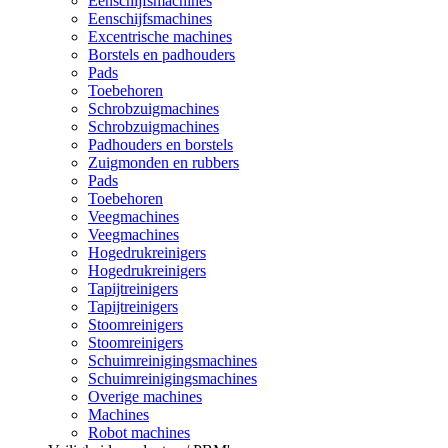
Eenschijfsmachines
Eenschijfsmachines
Excentrische machines
Borstels en padhouders
Pads
Toebehoren
Schrobzuigmachines
Schrobzuigmachines
Padhouders en borstels
Zuigmonden en rubbers
Pads
Toebehoren
Veegmachines
Veegmachines
Hogedrukreinigers
Hogedrukreinigers
Tapijtreinigers
Tapijtreinigers
Stoomreinigers
Stoomreinigers
Schuimreinigingsmachines
Schuimreinigingsmachines
Overige machines
Machines
Robot machines