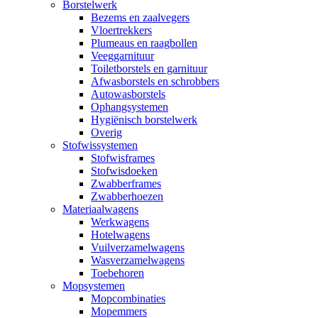
Borstelwerk
Bezems en zaalvegers
Vloertrekkers
Plumeaus en raagbollen
Veeggarnituur
Toiletborstels en garnituur
Afwasborstels en schrobbers
Autowasborstels
Ophangsystemen
Hygiënisch borstelwerk
Overig
Stofwissystemen
Stofwisframes
Stofwisdoeken
Zwabberframes
Zwabberhoezen
Materiaalwagens
Werkwagens
Hotelwagens
Vuilverzamelwagens
Wasverzamelwagens
Toebehoren
Mopsystemen
Mopcombinaties
Mopemmers