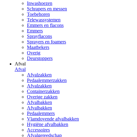
Inwashoezen
Schrapers en messen
Toebehoren
Telewassystemen
Emmers en flacons
Emmers
Sprayflacons
Sprayers en foamers
Maatbekers
Overig
Deurstoppers
Afval
Afval
Afvalzakken
Pedaalemmerzakken
Afvalzakken
Containerzakken
Overige zakken
Afvalbakken
Afvalbakken
Pedaalemmers
Vlamdovende afvalbakken
Hygiëne afvalbakken
Accessoires
Afvalgereedschap