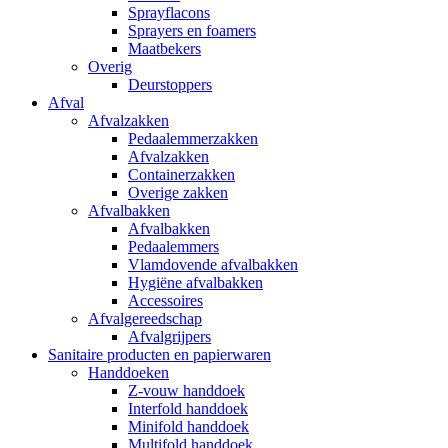
Sprayflacons
Sprayers en foamers
Maatbekers
Overig
Deurstoppers
Afval
Afvalzakken
Pedaalemmerzakken
Afvalzakken
Containerzakken
Overige zakken
Afvalbakken
Afvalbakken
Pedaalemmers
Vlamdovende afvalbakken
Hygiëne afvalbakken
Accessoires
Afvalgereedschap
Afvalgrijpers
Sanitaire producten en papierwaren
Handdoeken
Z-vouw handdoek
Interfold handdoek
Minifold handdoek
Multifold handdoek