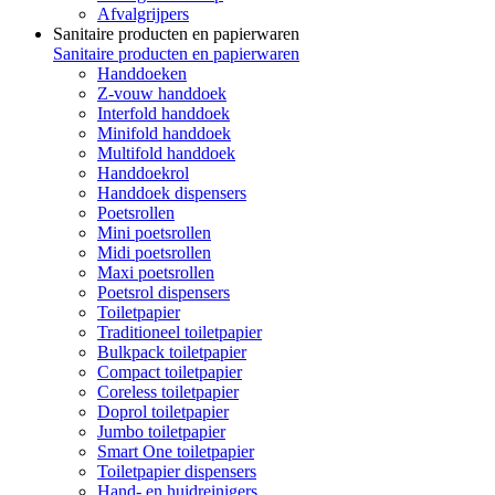
Afvalgrijpers
Sanitaire producten en papierwaren
Sanitaire producten en papierwaren
Handdoeken
Z-vouw handdoek
Interfold handdoek
Minifold handdoek
Multifold handdoek
Handdoekrol
Handdoek dispensers
Poetsrollen
Mini poetsrollen
Midi poetsrollen
Maxi poetsrollen
Poetsrol dispensers
Toiletpapier
Traditioneel toiletpapier
Bulkpack toiletpapier
Compact toiletpapier
Coreless toiletpapier
Doprol toiletpapier
Jumbo toiletpapier
Smart One toiletpapier
Toiletpapier dispensers
Hand- en huidreinigers