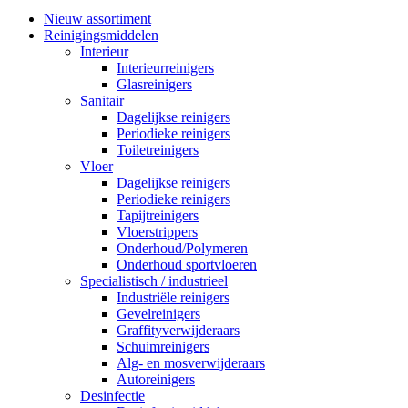
Nieuw assortiment
Reinigingsmiddelen
Interieur
Interieurreinigers
Glasreinigers
Sanitair
Dagelijkse reinigers
Periodieke reinigers
Toiletreinigers
Vloer
Dagelijkse reinigers
Periodieke reinigers
Tapijtreinigers
Vloerstrippers
Onderhoud/Polymeren
Onderhoud sportvloeren
Specialistisch / industrieel
Industriële reinigers
Gevelreinigers
Graffityverwijderaars
Schuimreinigers
Alg- en mosverwijderaars
Autoreinigers
Desinfectie