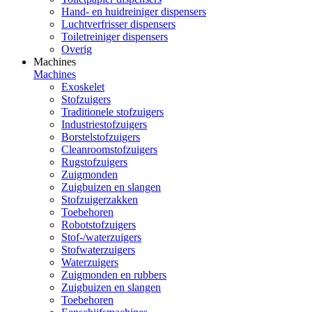
Hand- en huidreiniger dispensers
Luchtverfrisser dispensers
Toiletreiniger dispensers
Overig
Machines
Machines
Exoskelet
Stofzuigers
Traditionele stofzuigers
Industriestofzuigers
Borstelstofzuigers
Cleanroomstofzuigers
Rugstofzuigers
Zuigmonden
Zuigbuizen en slangen
Stofzuigerzakken
Toebehoren
Robotstofzuigers
Stof-/waterzuigers
Stofwaterzuigers
Waterzuigers
Zuigmonden en rubbers
Zuigbuizen en slangen
Toebehoren