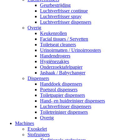
Geurbestrijding
Luchtverfrisser continue
Luchtverfrisser spray
Luchtverfrisser dispensers
Overig
Keukenrollen
Facial tissues / Servetten
Toiletseat cleaners
Urinoirmatten / Urinoirroosters
Handendrogers
Hygiënezakjes
Onderzoektafelpapier
Jashaak / Babychanger
Dispensers
Handdoek dispensers
Poetsrol dispensers
Toiletpapier dispensers
Hand- en huidreiniger dispensers
Luchtverfrisser dispensers
Toiletreiniger dispensers
Overig
Machines
Exoskelet
Stofzuigers