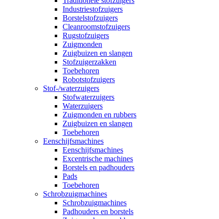
Traditionele stofzuigers
Industriestofzuigers
Borstelstofzuigers
Cleanroomstofzuigers
Rugstofzuigers
Zuigmonden
Zuigbuizen en slangen
Stofzuigerzakken
Toebehoren
Robotstofzuigers
Stof-/waterzuigers
Stofwaterzuigers
Waterzuigers
Zuigmonden en rubbers
Zuigbuizen en slangen
Toebehoren
Eenschijfsmachines
Eenschijfsmachines
Excentrische machines
Borstels en padhouders
Pads
Toebehoren
Schrobzuigmachines
Schrobzuigmachines
Padhouders en borstels