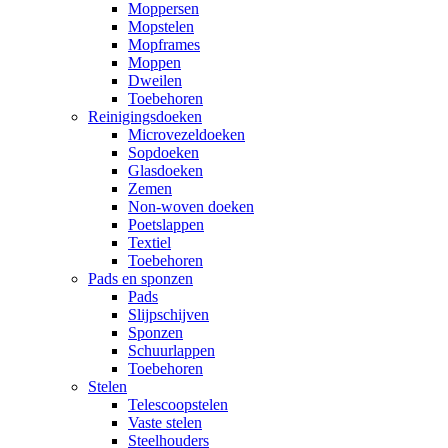
Moppersen
Mopstelen
Mopframes
Moppen
Dweilen
Toebehoren
Reinigingsdoeken
Microvezeldoeken
Sopdoeken
Glasdoeken
Zemen
Non-woven doeken
Poetslappen
Textiel
Toebehoren
Pads en sponzen
Pads
Slijpschijven
Sponzen
Schuurlappen
Toebehoren
Stelen
Telescoopstelen
Vaste stelen
Steelhouders