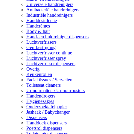
Universele handreinigers
Antibacteriële handreinigers
Industriële handreinigers
Handdesinfectie
Handcrèmes
Body & hair
Hand- en huidreiniger dispensers
Luchtverfrissers
Geurbestrijding
Luchtverfrisser continue
Luchtverfrisser spray
Luchtverfrisser dispensers
Overig
Keukenrollen
Facial tissues / Servetten
Toiletseat cleaners
Urinoirmatten / Urinoirroosters
Handendrogers
Hygiënezakjes
Onderzoektafelpapier
Jashaak / Babychanger
Dispensers
Handdoek dispensers
Poetsrol dispensers
Toiletpapier dispensers