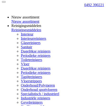
0492 390221
Nieuw assortiment
Nieuw assortiment
Reinigingsmiddelen
Reinigingsmiddelen
Interieur
Interieurreinigers
Glasreinigers
Sanitair
Dagelijkse reinigers
Periodieke reinigers
Toiletreinigers
Vloer
Dagelijkse reinigers
Periodieke reinigers
Tapijtreinigers
Vloerstrippers
Onderhoud/Polymeren
Onderhoud sportvloeren
Specialistisch / industrieel
Industriële reinigers
Gevelreinigers