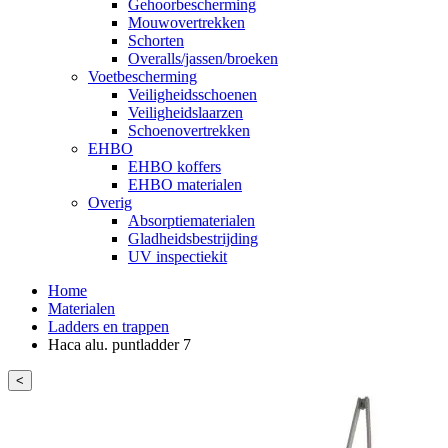
Gehoorbescherming
Mouwovertrekken
Schorten
Overalls/jassen/broeken
Voetbescherming
Veiligheidsschoenen
Veiligheidslaarzen
Schoenovertrekken
EHBO
EHBO koffers
EHBO materialen
Overig
Absorptiematerialen
Gladheidsbestrijding
UV inspectiekit
Home
Materialen
Ladders en trappen
Haca alu. puntladder 7
<