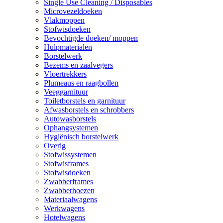
Single Use Cleaning / Disposables
Microvezeldoeken
Vlakmoppen
Stofwisdoeken
Bevochtigde doeken/ moppen
Hulpmaterialen
Borstelwerk
Bezems en zaalvegers
Vloertrekkers
Plumeaus en raagbollen
Veeggarnituur
Toiletborstels en garnituur
Afwasborstels en schrobbers
Autowasborstels
Ophangsystemen
Hygiënisch borstelwerk
Overig
Stofwissystemen
Stofwisframes
Stofwisdoeken
Zwabberframes
Zwabberhoezen
Materiaalwagens
Werkwagens
Hotelwagens