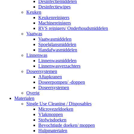
Desinfectiemiddelen
Desinfectiewipes
Keuken
Keukenreinigers
Machinereinigers
RVS reinigers/ Onderhoudsmiddelen
Vaatwas
Vaatwasmiddelen
Spoelglansmiddelen
Handafwasmiddelen
Linnenwas
Linnenwasmiddelen
Linnenwasverzachters
Doseersystemen
Aftapkranen
Doseerpompen/ -doppen
Doseersystemen
Overig
Materialen
Single Use Cleaning / Disposables
Microvezeldoeken
Vlakmoppen
Stofwisdoeken
Bevochtigde doeken/ moppen
Hulpmaterialen