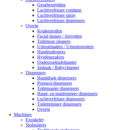
Geurbestrijding
Luchtverfrisser continue
Luchtverfrisser spray
Luchtverfrisser dispensers
Overig
Keukenrollen
Facial tissues / Servetten
Toiletseat cleaners
Urinoirmatten / Urinoirroosters
Handendrogers
Hygiënezakjes
Onderzoektafelpapier
Jashaak / Babychanger
Dispensers
Handdoek dispensers
Poetsrol dispensers
Toiletpapier dispensers
Hand- en huidreiniger dispensers
Luchtverfrisser dispensers
Toiletreiniger dispensers
Overig
Machines
Exoskelet
Stofzuigers