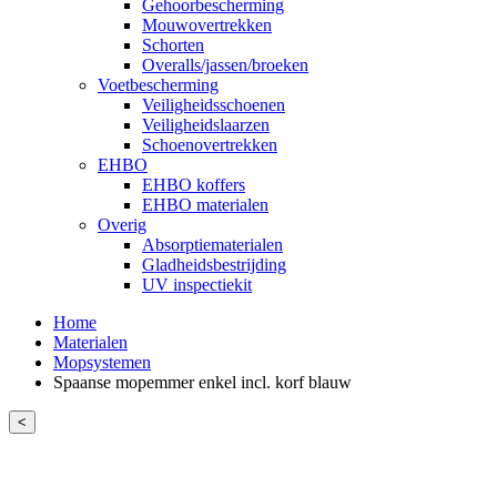
Gehoorbescherming
Mouwovertrekken
Schorten
Overalls/jassen/broeken
Voetbescherming
Veiligheidsschoenen
Veiligheidslaarzen
Schoenovertrekken
EHBO
EHBO koffers
EHBO materialen
Overig
Absorptiematerialen
Gladheidsbestrijding
UV inspectiekit
Home
Materialen
Mopsystemen
Spaanse mopemmer enkel incl. korf blauw
<