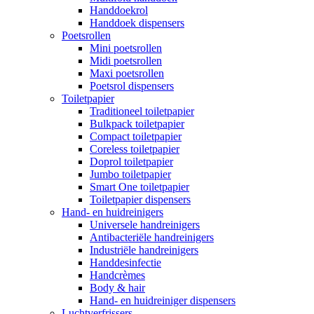
Handdoekrol
Handdoek dispensers
Poetsrollen
Mini poetsrollen
Midi poetsrollen
Maxi poetsrollen
Poetsrol dispensers
Toiletpapier
Traditioneel toiletpapier
Bulkpack toiletpapier
Compact toiletpapier
Coreless toiletpapier
Doprol toiletpapier
Jumbo toiletpapier
Smart One toiletpapier
Toiletpapier dispensers
Hand- en huidreinigers
Universele handreinigers
Antibacteriële handreinigers
Industriële handreinigers
Handdesinfectie
Handcrèmes
Body & hair
Hand- en huidreiniger dispensers
Luchtverfrissers