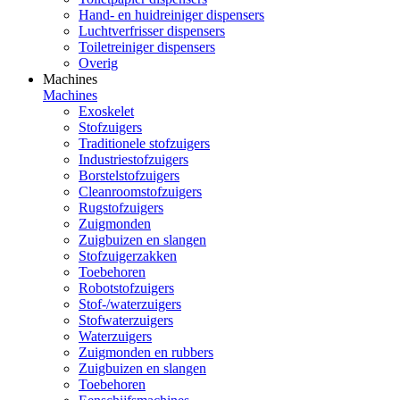
Hand- en huidreiniger dispensers
Luchtverfrisser dispensers
Toiletreiniger dispensers
Overig
Machines
Machines
Exoskelet
Stofzuigers
Traditionele stofzuigers
Industriestofzuigers
Borstelstofzuigers
Cleanroomstofzuigers
Rugstofzuigers
Zuigmonden
Zuigbuizen en slangen
Stofzuigerzakken
Toebehoren
Robotstofzuigers
Stof-/waterzuigers
Stofwaterzuigers
Waterzuigers
Zuigmonden en rubbers
Zuigbuizen en slangen
Toebehoren