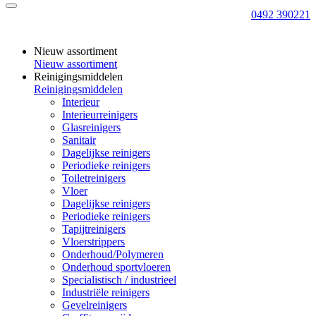
0492 390221
Nieuw assortiment
Nieuw assortiment
Reinigingsmiddelen
Reinigingsmiddelen
Interieur
Interieurreinigers
Glasreinigers
Sanitair
Dagelijkse reinigers
Periodieke reinigers
Toiletreinigers
Vloer
Dagelijkse reinigers
Periodieke reinigers
Tapijtreinigers
Vloerstrippers
Onderhoud/Polymeren
Onderhoud sportvloeren
Specialistisch / industrieel
Industriële reinigers
Gevelreinigers