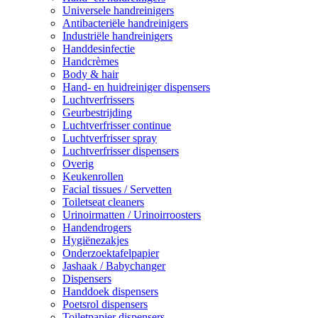
Universele handreinigers
Antibacteriële handreinigers
Industriële handreinigers
Handdesinfectie
Handcrèmes
Body & hair
Hand- en huidreiniger dispensers
Luchtverfrissers
Geurbestrijding
Luchtverfrisser continue
Luchtverfrisser spray
Luchtverfrisser dispensers
Overig
Keukenrollen
Facial tissues / Servetten
Toiletseat cleaners
Urinoirmatten / Urinoirroosters
Handendrogers
Hygiënezakjes
Onderzoektafelpapier
Jashaak / Babychanger
Dispensers
Handdoek dispensers
Poetsrol dispensers
Toiletpapier dispensers