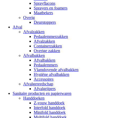
Sprayflacons
Sprayers en foamers
Maatbekers
Overig
Deurstoppers
Afval
Afvalzakken
Pedaalemmerzakken
Afvalzakken
Containerzakken
Overige zakken
Afvalbakken
Afvalbakken
Pedaalemmers
Vlamdovende afvalbakken
Hygiëne afvalbakken
Accessoires
Afvalgereedschap
Afvalgrijpers
Sanitaire producten en papierwaren
Handdoeken
Z-vouw handdoek
Interfold handdoek
Minifold handdoek
Multifold handdoek