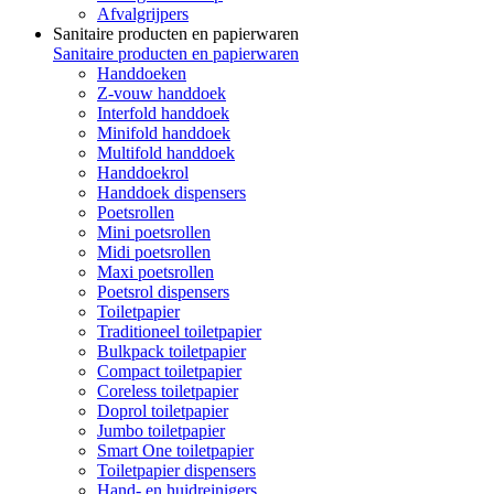
Afvalgrijpers
Sanitaire producten en papierwaren
Sanitaire producten en papierwaren
Handdoeken
Z-vouw handdoek
Interfold handdoek
Minifold handdoek
Multifold handdoek
Handdoekrol
Handdoek dispensers
Poetsrollen
Mini poetsrollen
Midi poetsrollen
Maxi poetsrollen
Poetsrol dispensers
Toiletpapier
Traditioneel toiletpapier
Bulkpack toiletpapier
Compact toiletpapier
Coreless toiletpapier
Doprol toiletpapier
Jumbo toiletpapier
Smart One toiletpapier
Toiletpapier dispensers
Hand- en huidreinigers