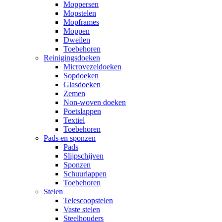
Moppersen
Mopstelen
Mopframes
Moppen
Dweilen
Toebehoren
Reinigingsdoeken
Microvezeldoeken
Sopdoeken
Glasdoeken
Zemen
Non-woven doeken
Poetslappen
Textiel
Toebehoren
Pads en sponzen
Pads
Slijpschijven
Sponzen
Schuurlappen
Toebehoren
Stelen
Telescoopstelen
Vaste stelen
Steelhouders