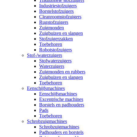
Traditionele stofzuigers
Industriestofzuigers
Borstelstofzuigers
Cleanroomstofzuigers
Rugstofzuigers
Zuigmonden
Zuigbuizen en slangen
Stofzuigerzakken
Toebehoren
Robotstofzuigers
Stof-/waterzuigers
Stofwaterzuigers
Waterzuigers
Zuigmonden en rubbers
Zuigbuizen en slangen
Toebehoren
Eenschijfsmachines
Eenschijfsmachines
Excentrische machines
Borstels en padhouders
Pads
Toebehoren
Schrobzuigmachines
Schrobzuigmachines
Padhouders en borstels