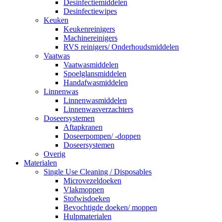
Desinfectiemiddelen
Desinfectiewipes
Keuken
Keukenreinigers
Machinereinigers
RVS reinigers/ Onderhoudsmiddelen
Vaatwas
Vaatwasmiddelen
Spoelglansmiddelen
Handafwasmiddelen
Linnenwas
Linnenwasmiddelen
Linnenwasverzachters
Doseersystemen
Aftapkranen
Doseerpompen/ -doppen
Doseersystemen
Overig
Materialen
Single Use Cleaning / Disposables
Microvezeldoeken
Vlakmoppen
Stofwisdoeken
Bevochtigde doeken/ moppen
Hulpmaterialen