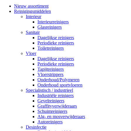
Nieuw assortiment
Reinigingsmiddelen
Interieur
Interieurreinigers
Glasreinigers
Sanitair
Dagelijkse reinigers
Periodieke reinigers
Toiletreinigers
Vloer
Dagelijkse reinigers
Periodieke reinigers
Tapijtreinigers
Vloerstrippers
Onderhoud/Polymeren
Onderhoud sportvloeren
Specialistisch / industrieel
Industriële reinigers
Gevelreinigers
Graffityverwijderaars
Schuimreinigers
Alg- en mosverwijderaars
Autoreinigers
Desinfectie