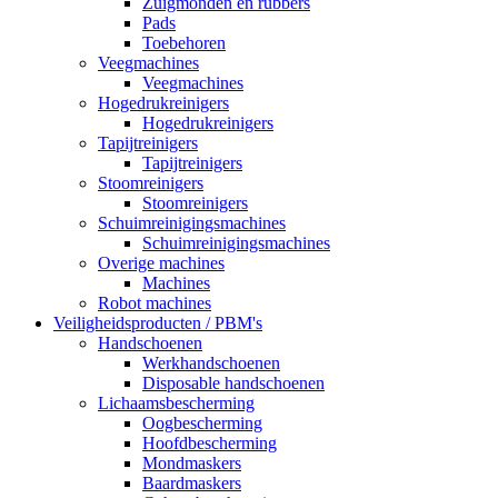
Zuigmonden en rubbers
Pads
Toebehoren
Veegmachines
Veegmachines
Hogedrukreinigers
Hogedrukreinigers
Tapijtreinigers
Tapijtreinigers
Stoomreinigers
Stoomreinigers
Schuimreinigingsmachines
Schuimreinigingsmachines
Overige machines
Machines
Robot machines
Veiligheidsproducten / PBM's
Handschoenen
Werkhandschoenen
Disposable handschoenen
Lichaamsbescherming
Oogbescherming
Hoofdbescherming
Mondmaskers
Baardmaskers