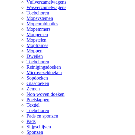
Vuilverzamelwagens
Wasverzamelwagens
Toebehoren
Mopsystemen
Mopcombinaties
Mopemmers
Moppersen
Mopstelen
Mopframes
Moppen
Dweilen
Toebehoren
Reinigingsdoeken
Microvezeldoeken
Sopdoeken
Glasdoeken
Zemen
Non-woven doeken
Poetslappen
Textiel
Toebehoren
Pads en sponzen
Pads
Slijpschijven
Sponzen