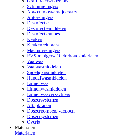
Graffityverwijderaars
Schuimreinigers
Alg- en mosverwijderaars
Autoreinigers
Desinfectie
Desinfectiemiddelen
Desinfectiewipes
Keuken
Keukenreinigers
Machinereinigers
RVS reinigers/ Onderhoudsmiddelen
Vaatwas
Vaatwasmiddelen
Spoelglansmiddelen
Handafwasmiddelen
Linnenwas
Linnenwasmiddelen
Linnenwasverzachters
Doseersystemen
Aftapkranen
Doseerpompen/ -doppen
Doseersystemen
Overig
Materialen
Materialen