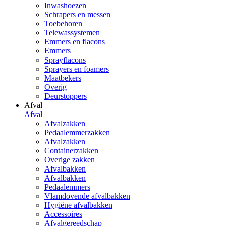
Inwashoezen
Schrapers en messen
Toebehoren
Telewassystemen
Emmers en flacons
Emmers
Sprayflacons
Sprayers en foamers
Maatbekers
Overig
Deurstoppers
Afval
Afval
Afvalzakken
Pedaalemmerzakken
Afvalzakken
Containerzakken
Overige zakken
Afvalbakken
Afvalbakken
Pedaalemmers
Vlamdovende afvalbakken
Hygiëne afvalbakken
Accessoires
Afvalgereedschap