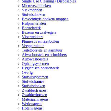
Single Use Cleaning / Disposables
Microvezeldoeken
Vlakmoppen
Stofwisdoeken
Bevochtigde doeken/ moppen
Hulpmaterialen
Borstelwerk
Bezems en zaalvegers
Vloertrekkers
Plumeaus en raagbollen
Veeggarnituur
Toiletborstels en garnituur
Afwasborstels en schrobbers
Autowasborstels
Ophangsystemen
Hygiënisch borstelwerk
Overig
Stofwissystemen
Stofwisframes
Stofwisdoeken
Zwabberframes
Zwabberhoezen
Materiaalwagens
Werkwagens
Hotelwagens