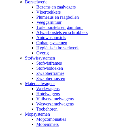
Borstelwerk
Bezems en zaalvegers
Vloertrekkers
Plumeaus en raagbollen
Veeggarnituur
Toiletborstels en garnituur
Afwasborstels en schrobbers
Autowasborstels
Ophangsystemen
Hygiënisch borstelwerk
Overig
Stofwissystemen
Stofwisframes
Stofwisdoeken
Zwabberframes
Zwabberhoezen
Materiaalwagens
Werkwagens
Hotelwagens
Vuilverzamelwagens
Wasverzamelwagens
Toebehoren
Mopsystemen
Mopcombinaties
Mopemmers