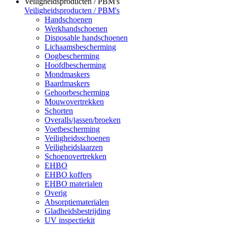
Veiligheidsproducten / PBM's
Veiligheidsproducten / PBM's
Handschoenen
Werkhandschoenen
Disposable handschoenen
Lichaamsbescherming
Oogbescherming
Hoofdbescherming
Mondmaskers
Baardmaskers
Gehoorbescherming
Mouwovertrekken
Schorten
Overalls/jassen/broeken
Voetbescherming
Veiligheidsschoenen
Veiligheidslaarzen
Schoenovertrekken
EHBO
EHBO koffers
EHBO materialen
Overig
Absorptiematerialen
Gladheidsbestrijding
UV inspectiekit