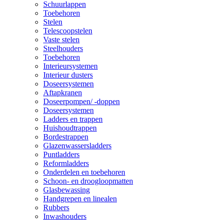
Schuurlappen
Toebehoren
Stelen
Telescoopstelen
Vaste stelen
Steelhouders
Toebehoren
Interieursystemen
Interieur dusters
Doseersystemen
Aftapkranen
Doseerpompen/ -doppen
Doseersystemen
Ladders en trappen
Huishoudtrappen
Bordestrappen
Glazenwassersladders
Puntladders
Reformladders
Onderdelen en toebehoren
Schoon- en droogloopmatten
Glasbewassing
Handgrepen en linealen
Rubbers
Inwashouders