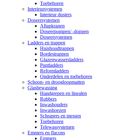
Toebehoren
Interieursystemen
Interieur dusters
Doseersystemen
Aftapkranen
Doseerpompen/ -doppen
Doseersystemen
Ladders en trappen
Huishoudtrappen
Bordestrappen
Glazenwassersladders
Puntladders
Reformladders
Onderdelen en toebehoren
Schoon- en droogloopmatten
Glasbewassing
Handgrepen en linealen
Rubbers
Inwashouders
Inwashoezen
Schrapers en messen
Toebehoren
Telewassystemen
Emmers en flacons
Emmers