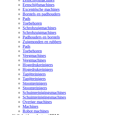
Eenschijfsmachines
Eenschijfsmachines
Excentrische machines
Borstels en padhouders
Pads
Toebehoren
Schrobzuigmachines
Schrobzuigmachines
Padhouders en borstels
Zuigmonden en rubbers
Pads
Toebehoren
Veegmachines
Veegmachines
Hogedrukreinigers
Hogedrukreinigers
Tapijtreinigers
Tapijtreinigers
Stoomreinigers
Stoomreinigers
Schuimreinigingsmachines
Schuimreinigingsmachines
Overige machines
Machines
Robot machines