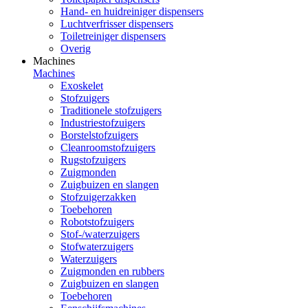
Hand- en huidreiniger dispensers
Luchtverfrisser dispensers
Toiletreiniger dispensers
Overig
Machines
Machines
Exoskelet
Stofzuigers
Traditionele stofzuigers
Industriestofzuigers
Borstelstofzuigers
Cleanroomstofzuigers
Rugstofzuigers
Zuigmonden
Zuigbuizen en slangen
Stofzuigerzakken
Toebehoren
Robotstofzuigers
Stof-/waterzuigers
Stofwaterzuigers
Waterzuigers
Zuigmonden en rubbers
Zuigbuizen en slangen
Toebehoren