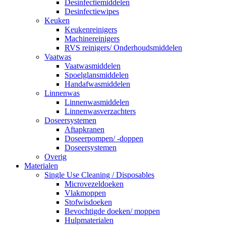
Desinfectiemiddelen
Desinfectiewipes
Keuken
Keukenreinigers
Machinereinigers
RVS reinigers/ Onderhoudsmiddelen
Vaatwas
Vaatwasmiddelen
Spoelglansmiddelen
Handafwasmiddelen
Linnenwas
Linnenwasmiddelen
Linnenwasverzachters
Doseersystemen
Aftapkranen
Doseerpompen/ -doppen
Doseersystemen
Overig
Materialen
Single Use Cleaning / Disposables
Microvezeldoeken
Vlakmoppen
Stofwisdoeken
Bevochtigde doeken/ moppen
Hulpmaterialen