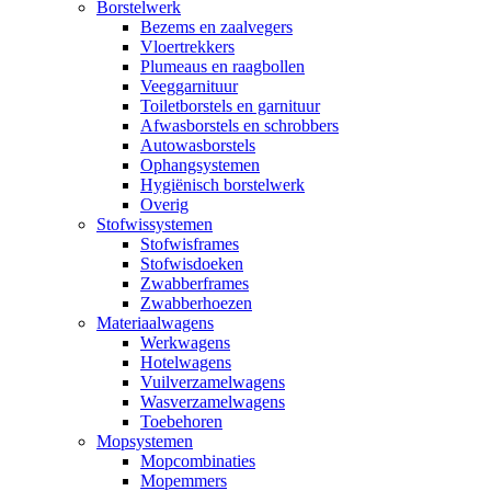
Borstelwerk
Bezems en zaalvegers
Vloertrekkers
Plumeaus en raagbollen
Veeggarnituur
Toiletborstels en garnituur
Afwasborstels en schrobbers
Autowasborstels
Ophangsystemen
Hygiënisch borstelwerk
Overig
Stofwissystemen
Stofwisframes
Stofwisdoeken
Zwabberframes
Zwabberhoezen
Materiaalwagens
Werkwagens
Hotelwagens
Vuilverzamelwagens
Wasverzamelwagens
Toebehoren
Mopsystemen
Mopcombinaties
Mopemmers