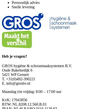
Persoonlijk advies
Snelle levering
Heb je vragen?
GROS hygiëne & schoonmaaksystemen B.V.
Oude Bakelsedijk 6
5421 WP Gemert
T. +31(0)492-390221
E. info@grosbv.nl
Maandag t/m vrijdag: 8:00 – 17:00 uur
KvK: 17043856
BTW: NL.8208.12.560.B.01
IBAN: NL46 RABO 0116.1128.83