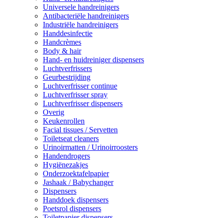
Universele handreinigers
Antibacteriële handreinigers
Industriële handreinigers
Handdesinfectie
Handcrèmes
Body & hair
Hand- en huidreiniger dispensers
Luchtverfrissers
Geurbestrijding
Luchtverfrisser continue
Luchtverfrisser spray
Luchtverfrisser dispensers
Overig
Keukenrollen
Facial tissues / Servetten
Toiletseat cleaners
Urinoirmatten / Urinoirroosters
Handendrogers
Hygiënezakjes
Onderzoektafelpapier
Jashaak / Babychanger
Dispensers
Handdoek dispensers
Poetsrol dispensers
Toiletpapier dispensers