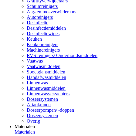
Graffityverwijderaars
Schuimreinigers
Alg- en mosverwijderaars
Autoreinigers
Desinfectie
Desinfectiemiddelen
Desinfectiewipes
Keuken
Keukenreinigers
Machinereinigers
RVS reinigers/ Onderhoudsmiddelen
Vaatwas
Vaatwasmiddelen
Spoelglansmiddelen
Handafwasmiddelen
Linnenwas
Linnenwasmiddelen
Linnenwasverzachters
Doseersystemen
Aftapkranen
Doseerpompen/ -doppen
Doseersystemen
Overig
Materialen
Materialen