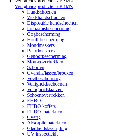
Veiligheidsproducten / PBM's
Veiligheidsproducten / PBM's
Handschoenen
Werkhandschoenen
Disposable handschoenen
Lichaamsbescherming
Oogbescherming
Hoofdbescherming
Mondmaskers
Baardmaskers
Gehoorbescherming
Mouwovertrekken
Schorten
Overalls/jassen/broeken
Voetbescherming
Veiligheidsschoenen
Veiligheidslaarzen
Schoenovertrekken
EHBO
EHBO koffers
EHBO materialen
Overig
Absorptiematerialen
Gladheidsbestrijding
UV inspectiekit