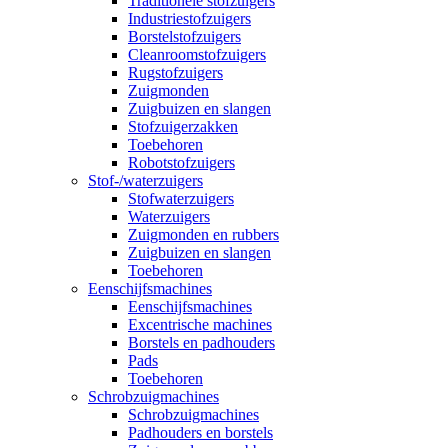
Traditionele stofzuigers
Industriestofzuigers
Borstelstofzuigers
Cleanroomstofzuigers
Rugstofzuigers
Zuigmonden
Zuigbuizen en slangen
Stofzuigerzakken
Toebehoren
Robotstofzuigers
Stof-/waterzuigers
Stofwaterzuigers
Waterzuigers
Zuigmonden en rubbers
Zuigbuizen en slangen
Toebehoren
Eenschijfsmachines
Eenschijfsmachines
Excentrische machines
Borstels en padhouders
Pads
Toebehoren
Schrobzuigmachines
Schrobzuigmachines
Padhouders en borstels