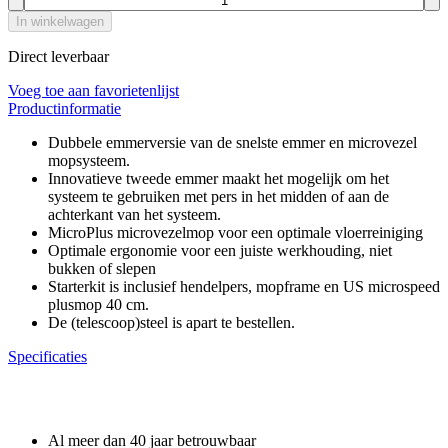
In winkelwagen
Direct leverbaar
Voeg toe aan favorietenlijst
Productinformatie
Dubbele emmerversie van de snelste emmer en microvezel
mopsysteem.
Innovatieve tweede emmer maakt het mogelijk om het
systeem te gebruiken met pers in het midden of aan de
achterkant van het systeem.
MicroPlus microvezelmop voor een optimale vloerreiniging
Optimale ergonomie voor een juiste werkhouding, niet
bukken of slepen
Starterkit is inclusief hendelpers, mopframe en US microspeed
plusmop 40 cm.
De (telescoop)steel is apart te bestellen.
Specificaties
Waarom GROS?
Al meer dan 40 jaar betrouwbaar