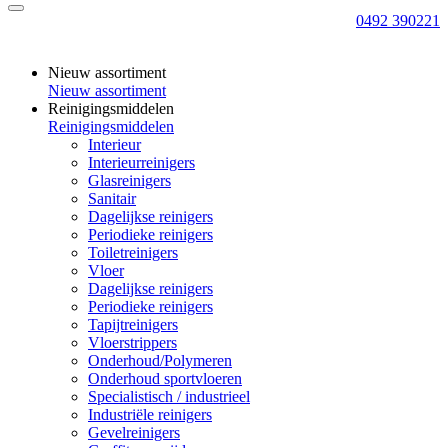
0492 390221
Nieuw assortiment
Nieuw assortiment
Reinigingsmiddelen
Reinigingsmiddelen
Interieur
Interieurreinigers
Glasreinigers
Sanitair
Dagelijkse reinigers
Periodieke reinigers
Toiletreinigers
Vloer
Dagelijkse reinigers
Periodieke reinigers
Tapijtreinigers
Vloerstrippers
Onderhoud/Polymeren
Onderhoud sportvloeren
Specialistisch / industrieel
Industriële reinigers
Gevelreinigers