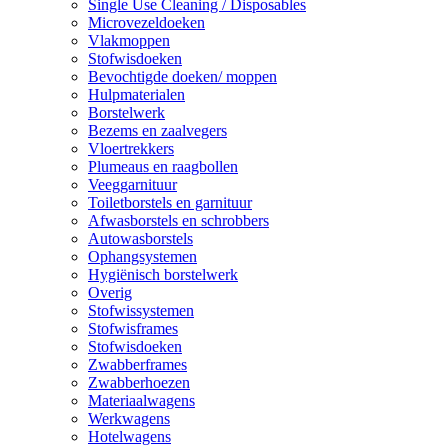
Single Use Cleaning / Disposables
Microvezeldoeken
Vlakmoppen
Stofwisdoeken
Bevochtigde doeken/ moppen
Hulpmaterialen
Borstelwerk
Bezems en zaalvegers
Vloertrekkers
Plumeaus en raagbollen
Veeggarnituur
Toiletborstels en garnituur
Afwasborstels en schrobbers
Autowasborstels
Ophangsystemen
Hygiënisch borstelwerk
Overig
Stofwissystemen
Stofwisframes
Stofwisdoeken
Zwabberframes
Zwabberhoezen
Materiaalwagens
Werkwagens
Hotelwagens