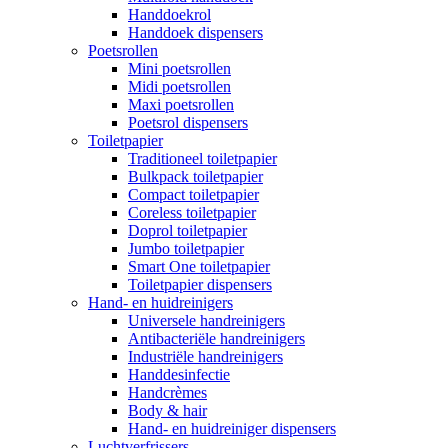
Handdoekrol
Handdoek dispensers
Poetsrollen
Mini poetsrollen
Midi poetsrollen
Maxi poetsrollen
Poetsrol dispensers
Toiletpapier
Traditioneel toiletpapier
Bulkpack toiletpapier
Compact toiletpapier
Coreless toiletpapier
Doprol toiletpapier
Jumbo toiletpapier
Smart One toiletpapier
Toiletpapier dispensers
Hand- en huidreinigers
Universele handreinigers
Antibacteriële handreinigers
Industriële handreinigers
Handdesinfectie
Handcrèmes
Body & hair
Hand- en huidreiniger dispensers
Luchtverfrissers