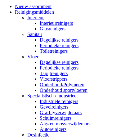
Nieuw assortiment
Reinigingsmiddelen
Interieur
Interieurreinigers
Glasreinigers
Sanitair
Dagelijkse reinigers
Periodieke reinigers
Toiletreinigers
Vloer
Dagelijkse reinigers
Periodieke reinigers
Tapijtreinigers
Vloerstrippers
Onderhoud/Polymeren
Onderhoud sportvloeren
Specialistisch / industrieel
Industriële reinigers
Gevelreinigers
Graffityverwijderaars
Schuimreinigers
Alg- en mosverwijderaars
Autoreinigers
Desinfectie