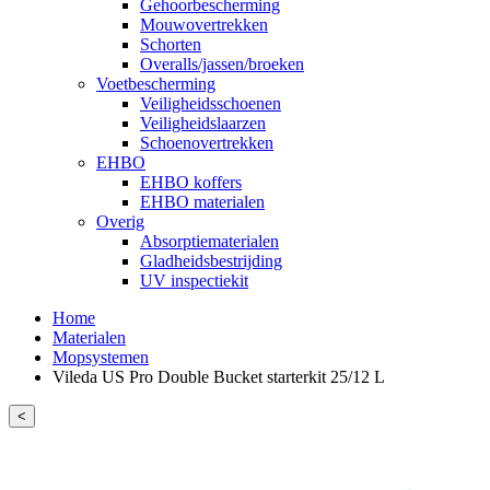
Gehoorbescherming
Mouwovertrekken
Schorten
Overalls/jassen/broeken
Voetbescherming
Veiligheidsschoenen
Veiligheidslaarzen
Schoenovertrekken
EHBO
EHBO koffers
EHBO materialen
Overig
Absorptiematerialen
Gladheidsbestrijding
UV inspectiekit
Home
Materialen
Mopsystemen
Vileda US Pro Double Bucket starterkit 25/12 L
<