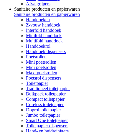
Afvalgrijpers
Sanitaire producten en papierwaren
Sanitaire producten en papierwaren
Handdoeken
Z-vouw handdoek
Interfold handdoek
Minifold handdoek
Multifold handdoek
Handdoekrol
Handdoek dispensers
Poetsrollen
Mini poetsrollen
Midi poetsrollen
Maxi poetsrollen
Poetsrol dispensers
Toiletpapier
Traditioneel toiletpapier
Bulkpack toiletpapier
Compact toiletpapier
Coreless toiletpapier
Doprol toiletpapier
Jumbo toiletpapier
Smart One toiletpapier
Toiletpapier dispensers
Hand- en huidreinigers