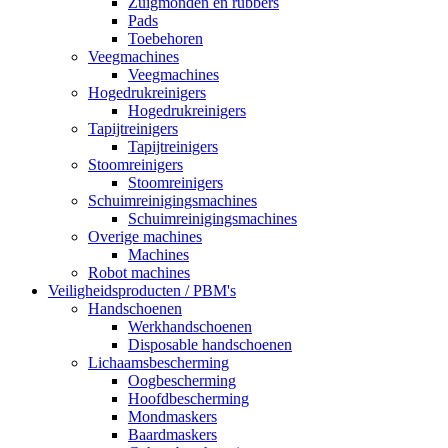
Zuigmonden en rubbers
Pads
Toebehoren
Veegmachines
Veegmachines
Hogedrukreinigers
Hogedrukreinigers
Tapijtreinigers
Tapijtreinigers
Stoomreinigers
Stoomreinigers
Schuimreinigingsmachines
Schuimreinigingsmachines
Overige machines
Machines
Robot machines
Veiligheidsproducten / PBM's
Handschoenen
Werkhandschoenen
Disposable handschoenen
Lichaamsbescherming
Oogbescherming
Hoofdbescherming
Mondmaskers
Baardmaskers