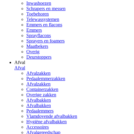
Inwashoezen
Schrapers en messen
Toebehoren
Telewassystemen
Emmers en flacons
Emmers
Sprayflacons
Sprayers en foamers
Maatbekers
Overig
Deurstoppers
Afval
Afval
Afvalzakken
Pedaalemmerzakken
Afvalzakken
Containerzakken
Overige zakken
Afvalbakken
Afvalbakken
Pedaalemmers
Vlamdovende afvalbakken
Hygiëne afvalbakken
Accessoires
Afvalgereedschap