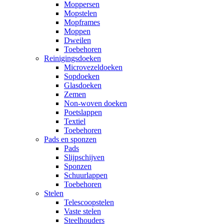
Moppersen
Mopstelen
Mopframes
Moppen
Dweilen
Toebehoren
Reinigingsdoeken
Microvezeldoeken
Sopdoeken
Glasdoeken
Zemen
Non-woven doeken
Poetslappen
Textiel
Toebehoren
Pads en sponzen
Pads
Slijpschijven
Sponzen
Schuurlappen
Toebehoren
Stelen
Telescoopstelen
Vaste stelen
Steelhouders