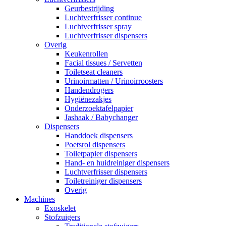
Geurbestrijding
Luchtverfrisser continue
Luchtverfrisser spray
Luchtverfrisser dispensers
Overig
Keukenrollen
Facial tissues / Servetten
Toiletseat cleaners
Urinoirmatten / Urinoirroosters
Handendrogers
Hygiënezakjes
Onderzoektafelpapier
Jashaak / Babychanger
Dispensers
Handdoek dispensers
Poetsrol dispensers
Toiletpapier dispensers
Hand- en huidreiniger dispensers
Luchtverfrisser dispensers
Toiletreiniger dispensers
Overig
Machines
Exoskelet
Stofzuigers