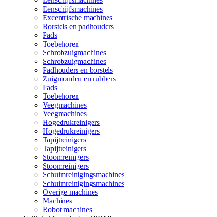
Eenschijfsmachines
Eenschijfsmachines
Excentrische machines
Borstels en padhouders
Pads
Toebehoren
Schrobzuigmachines
Schrobzuigmachines
Padhouders en borstels
Zuigmonden en rubbers
Pads
Toebehoren
Veegmachines
Veegmachines
Hogedrukreinigers
Hogedrukreinigers
Tapijtreinigers
Tapijtreinigers
Stoomreinigers
Stoomreinigers
Schuimreinigingsmachines
Schuimreinigingsmachines
Overige machines
Machines
Robot machines