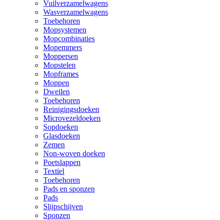
Vuilverzamelwagens
Wasverzamelwagens
Toebehoren
Mopsystemen
Mopcombinaties
Mopemmers
Moppersen
Mopstelen
Mopframes
Moppen
Dweilen
Toebehoren
Reinigingsdoeken
Microvezeldoeken
Sopdoeken
Glasdoeken
Zemen
Non-woven doeken
Poetslappen
Textiel
Toebehoren
Pads en sponzen
Pads
Slijpschijven
Sponzen