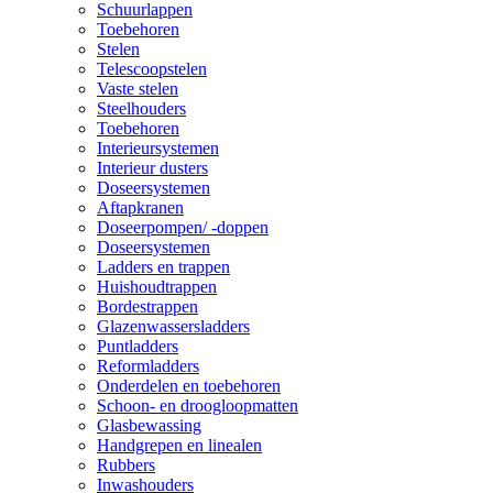
Schuurlappen
Toebehoren
Stelen
Telescoopstelen
Vaste stelen
Steelhouders
Toebehoren
Interieursystemen
Interieur dusters
Doseersystemen
Aftapkranen
Doseerpompen/ -doppen
Doseersystemen
Ladders en trappen
Huishoudtrappen
Bordestrappen
Glazenwassersladders
Puntladders
Reformladders
Onderdelen en toebehoren
Schoon- en droogloopmatten
Glasbewassing
Handgrepen en linealen
Rubbers
Inwashouders