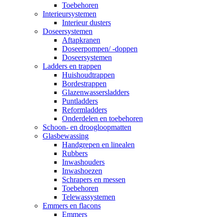
Toebehoren
Interieursystemen
Interieur dusters
Doseersystemen
Aftapkranen
Doseerpompen/ -doppen
Doseersystemen
Ladders en trappen
Huishoudtrappen
Bordestrappen
Glazenwassersladders
Puntladders
Reformladders
Onderdelen en toebehoren
Schoon- en droogloopmatten
Glasbewassing
Handgrepen en linealen
Rubbers
Inwashouders
Inwashoezen
Schrapers en messen
Toebehoren
Telewassystemen
Emmers en flacons
Emmers