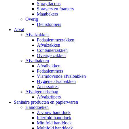
Sprayflacons
Sprayers en foamers
Maatbekers
Overig
Deurstoppers
Afval
Afvalzakken
Pedaalemmerzakken
Afvalzakken
Containerzakken
Overige zakken
Afvalbakken
Afvalbakken
Pedaalemmers
Vlamdovende afvalbakken
Hygiëne afvalbakken
Accessoires
Afvalgereedschap
Afvalgrijpers
Sanitaire producten en papierwaren
Handdoeken
Z-vouw handdoek
Interfold handdoek
Minifold handdoek
Multifold handdoek