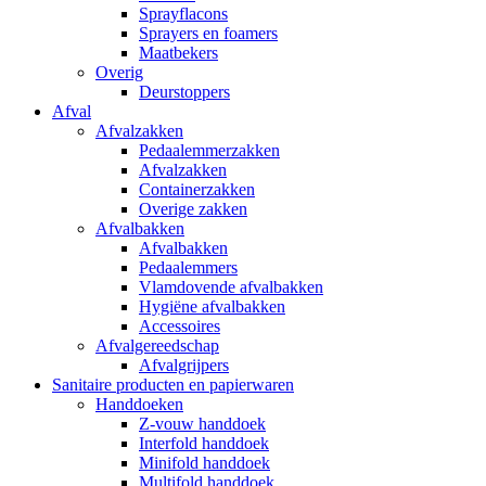
Sprayflacons
Sprayers en foamers
Maatbekers
Overig
Deurstoppers
Afval
Afvalzakken
Pedaalemmerzakken
Afvalzakken
Containerzakken
Overige zakken
Afvalbakken
Afvalbakken
Pedaalemmers
Vlamdovende afvalbakken
Hygiëne afvalbakken
Accessoires
Afvalgereedschap
Afvalgrijpers
Sanitaire producten en papierwaren
Handdoeken
Z-vouw handdoek
Interfold handdoek
Minifold handdoek
Multifold handdoek