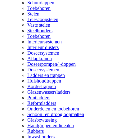
Schuurlappen
Toebehoren
Stelen
Telescoopstelen
Vaste stelen
Steelhouders
Toebehoren
Interieursystemen
Interieur dusters
Doseersystemen
Aftapkranen
Doseerpompen/ -doppen
Doseersystemen
Ladders en trappen
Huishoudtrappen
Bordestrappen
Glazenwassersladders
Puntladders
Reformladders
Onderdelen en toebehoren
Schoon- en droogloopmatten
Glasbewassing
Handgrepen en linealen
Rubbers
Inwashouders