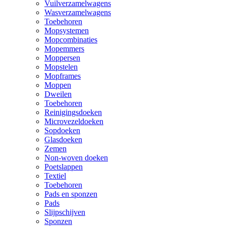
Vuilverzamelwagens
Wasverzamelwagens
Toebehoren
Mopsystemen
Mopcombinaties
Mopemmers
Moppersen
Mopstelen
Mopframes
Moppen
Dweilen
Toebehoren
Reinigingsdoeken
Microvezeldoeken
Sopdoeken
Glasdoeken
Zemen
Non-woven doeken
Poetslappen
Textiel
Toebehoren
Pads en sponzen
Pads
Slijpschijven
Sponzen