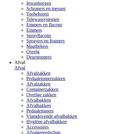
Inwashoezen
Schrapers en messen
Toebehoren
Telewassystemen
Emmers en flacons
Emmers
Sprayflacons
Sprayers en foamers
Maatbekers
Overig
Deurstoppers
Afval
Afval
Afvalzakken
Pedaalemmerzakken
Afvalzakken
Containerzakken
Overige zakken
Afvalbakken
Afvalbakken
Pedaalemmers
Vlamdovende afvalbakken
Hygiëne afvalbakken
Accessoires
Afvalgereedschap