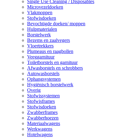
Single Use Cleaning / Disposables
Microvezeldoeken
Vlakmoppen
Stofwisdoeken
Bevochtigde doeken/ moppen
Hulpmaterialen
Borstelwerk
Bezems en zaalvegers
Vloertrekkers
Plumeaus en raagbollen
Veeggarnituur
Toiletborstels en garnituur
Afwasborstels en schrobbers
Autowasborstels
Ophangsystemen
Hygiënisch borstelwerk
Overig
Stofwissystemen
Stofwisframes
Stofwisdoeken
Zwabberframes
Zwabberhoezen
Materiaalwagens
Werkwagens
Hotelwagens