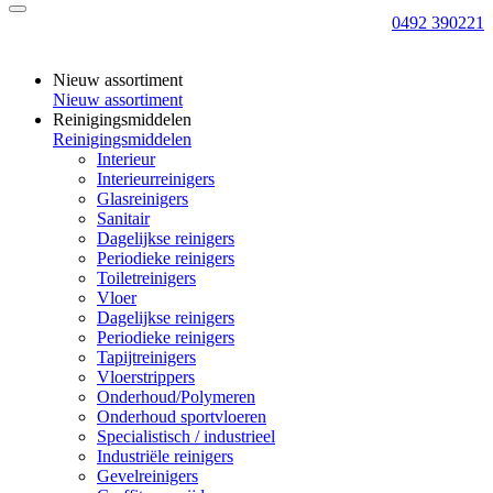
0492 390221
Nieuw assortiment
Nieuw assortiment
Reinigingsmiddelen
Reinigingsmiddelen
Interieur
Interieurreinigers
Glasreinigers
Sanitair
Dagelijkse reinigers
Periodieke reinigers
Toiletreinigers
Vloer
Dagelijkse reinigers
Periodieke reinigers
Tapijtreinigers
Vloerstrippers
Onderhoud/Polymeren
Onderhoud sportvloeren
Specialistisch / industrieel
Industriële reinigers
Gevelreinigers