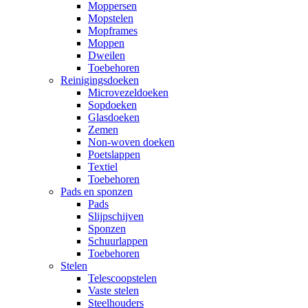
Moppersen
Mopstelen
Mopframes
Moppen
Dweilen
Toebehoren
Reinigingsdoeken
Microvezeldoeken
Sopdoeken
Glasdoeken
Zemen
Non-woven doeken
Poetslappen
Textiel
Toebehoren
Pads en sponzen
Pads
Slijpschijven
Sponzen
Schuurlappen
Toebehoren
Stelen
Telescoopstelen
Vaste stelen
Steelhouders