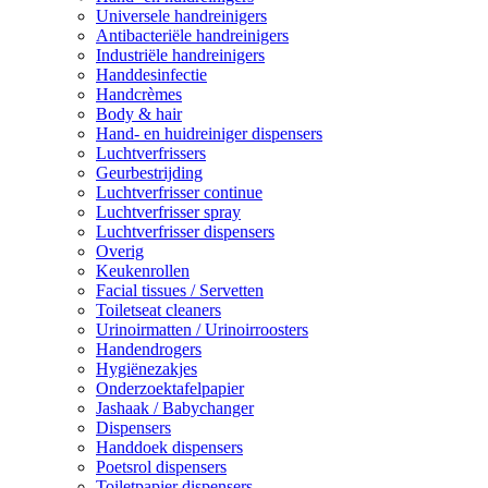
Universele handreinigers
Antibacteriële handreinigers
Industriële handreinigers
Handdesinfectie
Handcrèmes
Body & hair
Hand- en huidreiniger dispensers
Luchtverfrissers
Geurbestrijding
Luchtverfrisser continue
Luchtverfrisser spray
Luchtverfrisser dispensers
Overig
Keukenrollen
Facial tissues / Servetten
Toiletseat cleaners
Urinoirmatten / Urinoirroosters
Handendrogers
Hygiënezakjes
Onderzoektafelpapier
Jashaak / Babychanger
Dispensers
Handdoek dispensers
Poetsrol dispensers
Toiletpapier dispensers