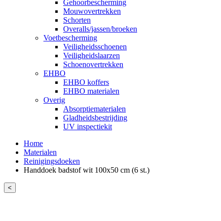
Gehoorbescherming
Mouwovertrekken
Schorten
Overalls/jassen/broeken
Voetbescherming
Veiligheidsschoenen
Veiligheidslaarzen
Schoenovertrekken
EHBO
EHBO koffers
EHBO materialen
Overig
Absorptiematerialen
Gladheidsbestrijding
UV inspectiekit
Home
Materialen
Reinigingsdoeken
Handdoek badstof wit 100x50 cm (6 st.)
<