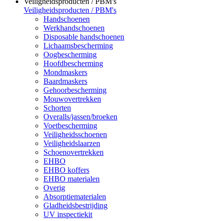
Veiligheidsproducten / PBM's
Veiligheidsproducten / PBM's
Handschoenen
Werkhandschoenen
Disposable handschoenen
Lichaamsbescherming
Oogbescherming
Hoofdbescherming
Mondmaskers
Baardmaskers
Gehoorbescherming
Mouwovertrekken
Schorten
Overalls/jassen/broeken
Voetbescherming
Veiligheidsschoenen
Veiligheidslaarzen
Schoenovertrekken
EHBO
EHBO koffers
EHBO materialen
Overig
Absorptiematerialen
Gladheidsbestrijding
UV inspectiekit