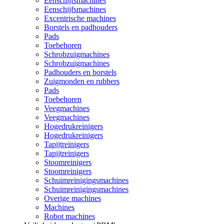
Eenschijfsmachines
Eenschijfsmachines
Excentrische machines
Borstels en padhouders
Pads
Toebehoren
Schrobzuigmachines
Schrobzuigmachines
Padhouders en borstels
Zuigmonden en rubbers
Pads
Toebehoren
Veegmachines
Veegmachines
Hogedrukreinigers
Hogedrukreinigers
Tapijtreinigers
Tapijtreinigers
Stoomreinigers
Stoomreinigers
Schuimreinigingsmachines
Schuimreinigingsmachines
Overige machines
Machines
Robot machines