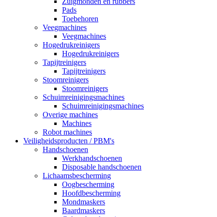
Zuigmonden en rubbers
Pads
Toebehoren
Veegmachines
Veegmachines
Hogedrukreinigers
Hogedrukreinigers
Tapijtreinigers
Tapijtreinigers
Stoomreinigers
Stoomreinigers
Schuimreinigingsmachines
Schuimreinigingsmachines
Overige machines
Machines
Robot machines
Veiligheidsproducten / PBM's
Handschoenen
Werkhandschoenen
Disposable handschoenen
Lichaamsbescherming
Oogbescherming
Hoofdbescherming
Mondmaskers
Baardmaskers