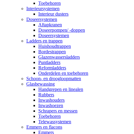
Toebehoren
Interieursystemen
Interieur dusters
Doseersystemen
Aftapkranen
Doseerpompen/ -doppen
Doseersystemen
Ladders en trappen
Huishoudtrappen
Bordestrappen
Glazenwassersladders
Puntladders
Reformladders
Onderdelen en toebehoren
Schoon- en droogloopmatten
Glasbewassing
Handgrepen en linealen
Rubbers
Inwashouders
Inwashoezen
Schrapers en messen
Toebehoren
Telewassystemen
Emmers en flacons
Emmers