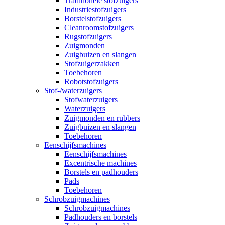
Traditionele stofzuigers
Industriestofzuigers
Borstelstofzuigers
Cleanroomstofzuigers
Rugstofzuigers
Zuigmonden
Zuigbuizen en slangen
Stofzuigerzakken
Toebehoren
Robotstofzuigers
Stof-/waterzuigers
Stofwaterzuigers
Waterzuigers
Zuigmonden en rubbers
Zuigbuizen en slangen
Toebehoren
Eenschijfsmachines
Eenschijfsmachines
Excentrische machines
Borstels en padhouders
Pads
Toebehoren
Schrobzuigmachines
Schrobzuigmachines
Padhouders en borstels