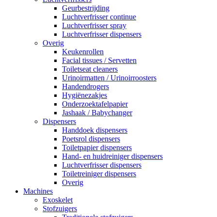
Geurbestrijding
Luchtverfrisser continue
Luchtverfrisser spray
Luchtverfrisser dispensers
Overig
Keukenrollen
Facial tissues / Servetten
Toiletseat cleaners
Urinoirmatten / Urinoirroosters
Handendrogers
Hygiënezakjes
Onderzoektafelpapier
Jashaak / Babychanger
Dispensers
Handdoek dispensers
Poetsrol dispensers
Toiletpapier dispensers
Hand- en huidreiniger dispensers
Luchtverfrisser dispensers
Toiletreiniger dispensers
Overig
Machines
Exoskelet
Stofzuigers