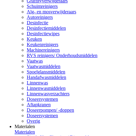
Graffityverwijderaars
Schuimreinigers
Alg- en mosverwijderaars
Autoreinigers
Desinfectie
Desinfectiemiddelen
Desinfectiewipes
Keuken
Keukenreinigers
Machinereinigers
RVS reinigers/ Onderhoudsmiddelen
Vaatwas
Vaatwasmiddelen
Spoelglansmiddelen
Handafwasmiddelen
Linnenwas
Linnenwasmiddelen
Linnenwasverzachters
Doseersystemen
Aftapkranen
Doseerpompen/ -doppen
Doseersystemen
Overig
Materialen
Materialen