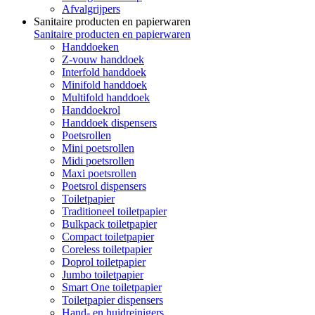
Afvalgrijpers
Sanitaire producten en papierwaren
Sanitaire producten en papierwaren
Handdoeken
Z-vouw handdoek
Interfold handdoek
Minifold handdoek
Multifold handdoek
Handdoekrol
Handdoek dispensers
Poetsrollen
Mini poetsrollen
Midi poetsrollen
Maxi poetsrollen
Poetsrol dispensers
Toiletpapier
Traditioneel toiletpapier
Bulkpack toiletpapier
Compact toiletpapier
Coreless toiletpapier
Doprol toiletpapier
Jumbo toiletpapier
Smart One toiletpapier
Toiletpapier dispensers
Hand- en huidreinigers