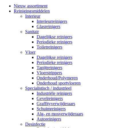
Nieuw assortiment
Reinigingsmiddelen
Interieur
Interieurreinigers
Glasreinigers
Sanitair
Dagelijkse reinigers
Periodieke reinigers
Toiletreinigers
Vloer
Dagelijkse reinigers
Periodieke reinigers
Tapijtreinigers
Vloerstrippers
Onderhoud/Polymeren
Onderhoud sportvloeren
Specialistisch / industrieel
Industriële reinigers
Gevelreinigers
Graffityverwijderaars
Schuimreinigers
Alg- en mosverwijderaars
Autoreinigers
Desinfectie