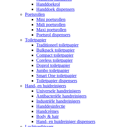
Handdoekrol
Handdoek dispensers
Poetsrollen
Mini poetsrollen
Midi poetsrollen
Maxi poetsrollen
Poetsrol dispensers
Toiletpapier
Traditioneel toiletpapier
Bulkpack toiletpapier
Compact toiletpapier
Coreless toiletpapier
Doprol toiletpapier
Jumbo toiletpapier
Smart One toiletpapier
Toiletpapier dispensers
Hand- en huidreinigers
Universele handreinigers
Antibacteriële handreinigers
Industriële handreinigers
Handdesinfectie
Handcrèmes
Body & hair
Hand- en huidreiniger dispensers
Luchtverfrissers