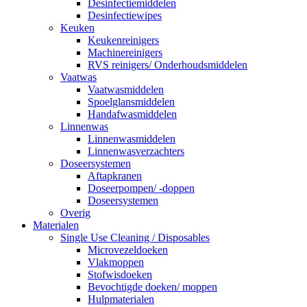
Desinfectiemiddelen
Desinfectiewipes
Keuken
Keukenreinigers
Machinereinigers
RVS reinigers/ Onderhoudsmiddelen
Vaatwas
Vaatwasmiddelen
Spoelglansmiddelen
Handafwasmiddelen
Linnenwas
Linnenwasmiddelen
Linnenwasverzachters
Doseersystemen
Aftapkranen
Doseerpompen/ -doppen
Doseersystemen
Overig
Materialen
Single Use Cleaning / Disposables
Microvezeldoeken
Vlakmoppen
Stofwisdoeken
Bevochtigde doeken/ moppen
Hulpmaterialen