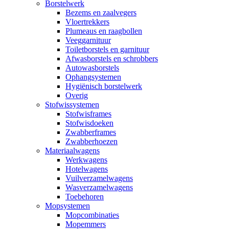
Borstelwerk
Bezems en zaalvegers
Vloertrekkers
Plumeaus en raagbollen
Veeggarnituur
Toiletborstels en garnituur
Afwasborstels en schrobbers
Autowasborstels
Ophangsystemen
Hygiënisch borstelwerk
Overig
Stofwissystemen
Stofwisframes
Stofwisdoeken
Zwabberframes
Zwabberhoezen
Materiaalwagens
Werkwagens
Hotelwagens
Vuilverzamelwagens
Wasverzamelwagens
Toebehoren
Mopsystemen
Mopcombinaties
Mopemmers