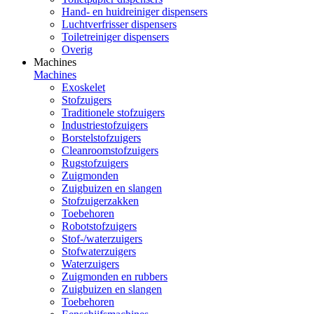
Hand- en huidreiniger dispensers
Luchtverfrisser dispensers
Toiletreiniger dispensers
Overig
Machines
Machines
Exoskelet
Stofzuigers
Traditionele stofzuigers
Industriestofzuigers
Borstelstofzuigers
Cleanroomstofzuigers
Rugstofzuigers
Zuigmonden
Zuigbuizen en slangen
Stofzuigerzakken
Toebehoren
Robotstofzuigers
Stof-/waterzuigers
Stofwaterzuigers
Waterzuigers
Zuigmonden en rubbers
Zuigbuizen en slangen
Toebehoren