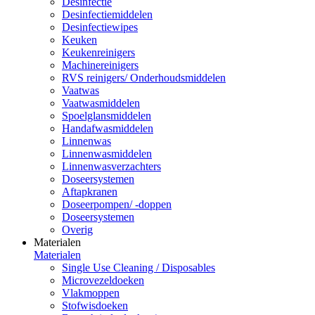
Desinfectie
Desinfectiemiddelen
Desinfectiewipes
Keuken
Keukenreinigers
Machinereinigers
RVS reinigers/ Onderhoudsmiddelen
Vaatwas
Vaatwasmiddelen
Spoelglansmiddelen
Handafwasmiddelen
Linnenwas
Linnenwasmiddelen
Linnenwasverzachters
Doseersystemen
Aftapkranen
Doseerpompen/ -doppen
Doseersystemen
Overig
Materialen
Materialen
Single Use Cleaning / Disposables
Microvezeldoeken
Vlakmoppen
Stofwisdoeken