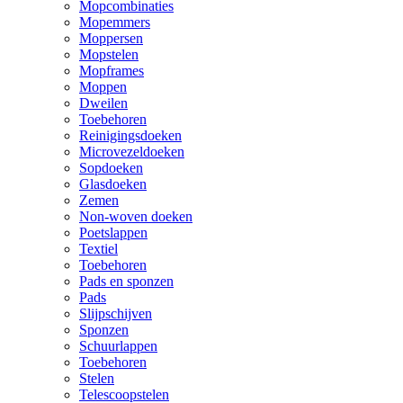
Mopcombinaties
Mopemmers
Moppersen
Mopstelen
Mopframes
Moppen
Dweilen
Toebehoren
Reinigingsdoeken
Microvezeldoeken
Sopdoeken
Glasdoeken
Zemen
Non-woven doeken
Poetslappen
Textiel
Toebehoren
Pads en sponzen
Pads
Slijpschijven
Sponzen
Schuurlappen
Toebehoren
Stelen
Telescoopstelen