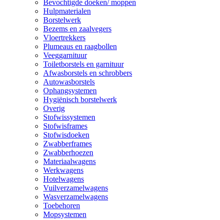
Bevochtigde doeken/ moppen
Hulpmaterialen
Borstelwerk
Bezems en zaalvegers
Vloertrekkers
Plumeaus en raagbollen
Veeggarnituur
Toiletborstels en garnituur
Afwasborstels en schrobbers
Autowasborstels
Ophangsystemen
Hygiënisch borstelwerk
Overig
Stofwissystemen
Stofwisframes
Stofwisdoeken
Zwabberframes
Zwabberhoezen
Materiaalwagens
Werkwagens
Hotelwagens
Vuilverzamelwagens
Wasverzamelwagens
Toebehoren
Mopsystemen