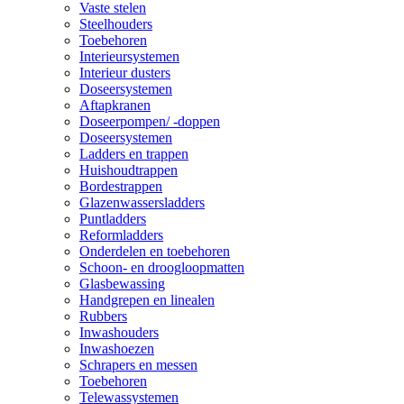
Vaste stelen
Steelhouders
Toebehoren
Interieursystemen
Interieur dusters
Doseersystemen
Aftapkranen
Doseerpompen/ -doppen
Doseersystemen
Ladders en trappen
Huishoudtrappen
Bordestrappen
Glazenwassersladders
Puntladders
Reformladders
Onderdelen en toebehoren
Schoon- en droogloopmatten
Glasbewassing
Handgrepen en linealen
Rubbers
Inwashouders
Inwashoezen
Schrapers en messen
Toebehoren
Telewassystemen