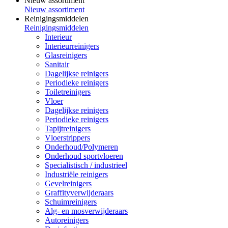
Nieuw assortiment
Nieuw assortiment
Reinigingsmiddelen
Reinigingsmiddelen
Interieur
Interieurreinigers
Glasreinigers
Sanitair
Dagelijkse reinigers
Periodieke reinigers
Toiletreinigers
Vloer
Dagelijkse reinigers
Periodieke reinigers
Tapijtreinigers
Vloerstrippers
Onderhoud/Polymeren
Onderhoud sportvloeren
Specialistisch / industrieel
Industriële reinigers
Gevelreinigers
Graffityverwijderaars
Schuimreinigers
Alg- en mosverwijderaars
Autoreinigers