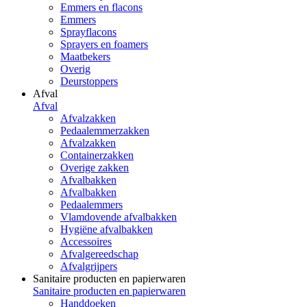
Emmers en flacons
Emmers
Sprayflacons
Sprayers en foamers
Maatbekers
Overig
Deurstoppers
Afval
Afval
Afvalzakken
Pedaalemmerzakken
Afvalzakken
Containerzakken
Overige zakken
Afvalbakken
Afvalbakken
Pedaalemmers
Vlamdovende afvalbakken
Hygiëne afvalbakken
Accessoires
Afvalgereedschap
Afvalgrijpers
Sanitaire producten en papierwaren
Sanitaire producten en papierwaren
Handdoeken