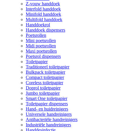
Z-vouw handdoek
Interfold handdoek
Minifold handdoek
Multifold handdoek
Handdoekrol
Handdoek dispensers
Poetsrollen
Mini poetsrollen
Midi poetsrollen
Maxi poetsrollen
Poetsrol dispensers
Toiletpapier
Traditioneel toiletpapier
Bulkpack toiletpapier
Compact toiletpapier
Coreless toiletpapier
Doprol toiletpapier
Jumbo toiletpapier
Smart One toiletpapier
Toiletpapier dispensers
Hand- en huidreinigers
Universele handreinigers
Antibacteriële handreinigers
Industriële handreinigers
Handdesinfectie