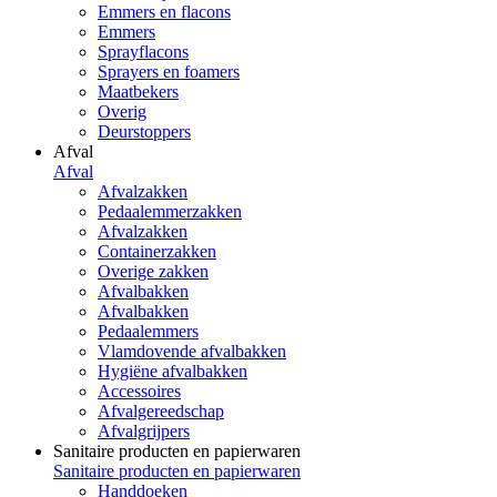
Emmers en flacons
Emmers
Sprayflacons
Sprayers en foamers
Maatbekers
Overig
Deurstoppers
Afval
Afval
Afvalzakken
Pedaalemmerzakken
Afvalzakken
Containerzakken
Overige zakken
Afvalbakken
Afvalbakken
Pedaalemmers
Vlamdovende afvalbakken
Hygiëne afvalbakken
Accessoires
Afvalgereedschap
Afvalgrijpers
Sanitaire producten en papierwaren
Sanitaire producten en papierwaren
Handdoeken