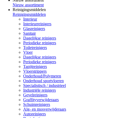
Nieuw assortiment
Nieuw assortiment
Reinigingsmiddelen
Reinigingsmiddelen
Interieur
Interieurreinigers
Glasreinigers
Sanitair
Dagelijkse reinigers
Periodieke reinigers
Toiletreinigers
Vloer
Dagelijkse reinigers
Periodieke reinigers
Tapijtreinigers
Vloerstrippers
Onderhoud/Polymeren
Onderhoud sportvloeren
Specialistisch / industrieel
Industriële reinigers
Gevelreinigers
Graffityverwijderaars
Schuimreinigers
Alg- en mosverwijderaars
Autoreinigers