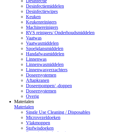
Desinfectie
Desinfectiemiddelen
Desinfectiewipes
Keuken
Keukenreinigers
Machinereinigers
RVS reinigers/ Onderhoudsmiddelen
Vaatwas
Vaatwasmiddelen
Spoelglansmiddelen
Handafwasmiddelen
Linnenwas
Linnenwasmiddelen
Linnenwasverzachters
Doseersystemen
Aftapkranen
Doseerpompen/ -doppen
Doseersystemen
Overig
Materialen
Materialen
Single Use Cleaning / Disposables
Microvezeldoeken
Vlakmoppen
Stofwisdoeken