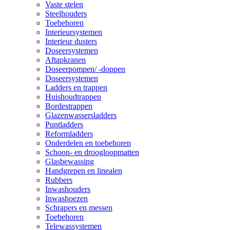
Vaste stelen
Steelhouders
Toebehoren
Interieursystemen
Interieur dusters
Doseersystemen
Aftapkranen
Doseerpompen/ -doppen
Doseersystemen
Ladders en trappen
Huishoudtrappen
Bordestrappen
Glazenwassersladders
Puntladders
Reformladders
Onderdelen en toebehoren
Schoon- en droogloopmatten
Glasbewassing
Handgrepen en linealen
Rubbers
Inwashouders
Inwashoezen
Schrapers en messen
Toebehoren
Telewassystemen