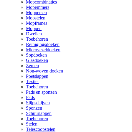
Mopcombinaties
Mopemmers
Moppersen
Mopstelen
Mopframes
Moppen
Dweilen
Toebehoren
Reinigingsdoeken
Microvezeldoeken
Sopdoeken
Glasdoeken
Zemen
Non-woven doeken
Poetslappen
Textiel
Toebehoren
Pads en sponzen
Pads
Slijpschijven
Sponzen
Schuurlappen
Toebehoren
Stelen
Telescoopstelen