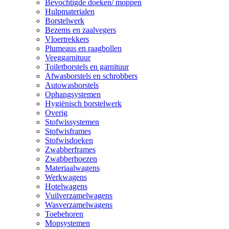
Bevochtigde doeken/ moppen
Hulpmaterialen
Borstelwerk
Bezems en zaalvegers
Vloertrekkers
Plumeaus en raagbollen
Veeggarnituur
Toiletborstels en garnituur
Afwasborstels en schrobbers
Autowasborstels
Ophangsystemen
Hygiënisch borstelwerk
Overig
Stofwissystemen
Stofwisframes
Stofwisdoeken
Zwabberframes
Zwabberhoezen
Materiaalwagens
Werkwagens
Hotelwagens
Vuilverzamelwagens
Wasverzamelwagens
Toebehoren
Mopsystemen