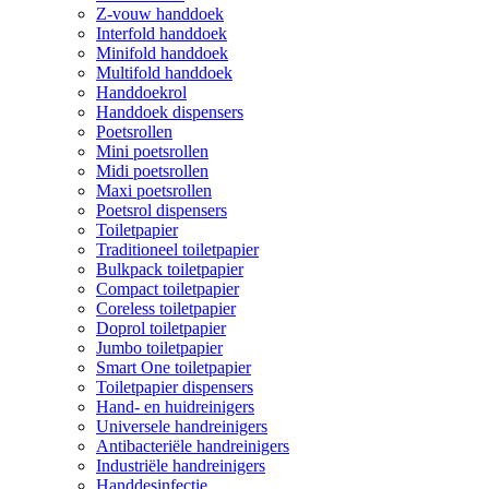
Z-vouw handdoek
Interfold handdoek
Minifold handdoek
Multifold handdoek
Handdoekrol
Handdoek dispensers
Poetsrollen
Mini poetsrollen
Midi poetsrollen
Maxi poetsrollen
Poetsrol dispensers
Toiletpapier
Traditioneel toiletpapier
Bulkpack toiletpapier
Compact toiletpapier
Coreless toiletpapier
Doprol toiletpapier
Jumbo toiletpapier
Smart One toiletpapier
Toiletpapier dispensers
Hand- en huidreinigers
Universele handreinigers
Antibacteriële handreinigers
Industriële handreinigers
Handdesinfectie