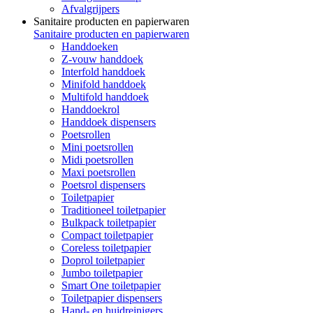
Afvalgrijpers
Sanitaire producten en papierwaren
Sanitaire producten en papierwaren
Handdoeken
Z-vouw handdoek
Interfold handdoek
Minifold handdoek
Multifold handdoek
Handdoekrol
Handdoek dispensers
Poetsrollen
Mini poetsrollen
Midi poetsrollen
Maxi poetsrollen
Poetsrol dispensers
Toiletpapier
Traditioneel toiletpapier
Bulkpack toiletpapier
Compact toiletpapier
Coreless toiletpapier
Doprol toiletpapier
Jumbo toiletpapier
Smart One toiletpapier
Toiletpapier dispensers
Hand- en huidreinigers