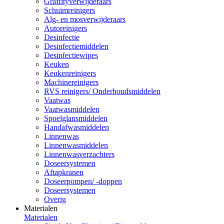
Graffityverwijderaars
Schuimreinigers
Alg- en mosverwijderaars
Autoreinigers
Desinfectie
Desinfectiemiddelen
Desinfectiewipes
Keuken
Keukenreinigers
Machinereinigers
RVS reinigers/ Onderhoudsmiddelen
Vaatwas
Vaatwasmiddelen
Spoelglansmiddelen
Handafwasmiddelen
Linnenwas
Linnenwasmiddelen
Linnenwasverzachters
Doseersystemen
Aftapkranen
Doseerpompen/ -doppen
Doseersystemen
Overig
Materialen
Materialen