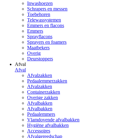
Inwashoezen
Schrapers en messen
Toebehoren
Telewassystemen
Emmers en flacons
Emmers
Sprayflacons
Sprayers en foamers
Maatbekers
Overig
Deurstoppers
Afval
Afval
Afvalzakken
Pedaalemmerzakken
Afvalzakken
Containerzakken
Overige zakken
Afvalbakken
Afvalbakken
Pedaalemmers
Vlamdovende afvalbakken
Hygiëne afvalbakken
Accessoires
Afvalgereedschap