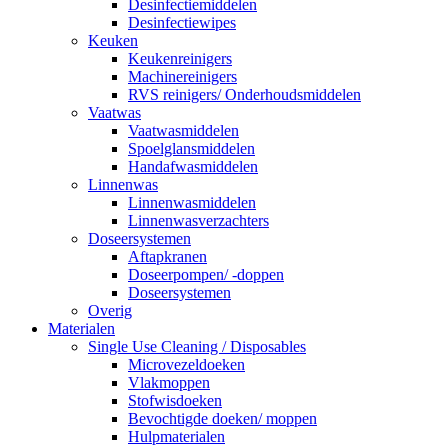
Desinfectiemiddelen
Desinfectiewipes
Keuken
Keukenreinigers
Machinereinigers
RVS reinigers/ Onderhoudsmiddelen
Vaatwas
Vaatwasmiddelen
Spoelglansmiddelen
Handafwasmiddelen
Linnenwas
Linnenwasmiddelen
Linnenwasverzachters
Doseersystemen
Aftapkranen
Doseerpompen/ -doppen
Doseersystemen
Overig
Materialen
Single Use Cleaning / Disposables
Microvezeldoeken
Vlakmoppen
Stofwisdoeken
Bevochtigde doeken/ moppen
Hulpmaterialen