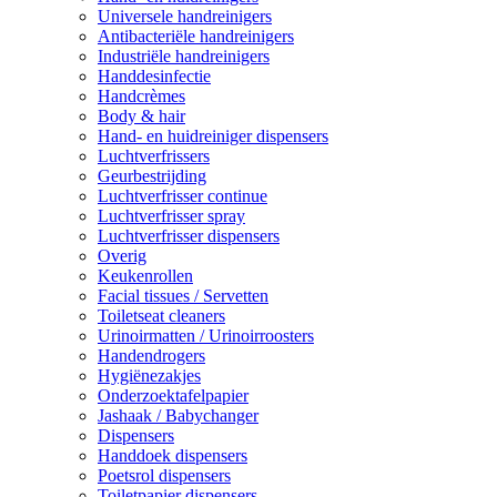
Universele handreinigers
Antibacteriële handreinigers
Industriële handreinigers
Handdesinfectie
Handcrèmes
Body & hair
Hand- en huidreiniger dispensers
Luchtverfrissers
Geurbestrijding
Luchtverfrisser continue
Luchtverfrisser spray
Luchtverfrisser dispensers
Overig
Keukenrollen
Facial tissues / Servetten
Toiletseat cleaners
Urinoirmatten / Urinoirroosters
Handendrogers
Hygiënezakjes
Onderzoektafelpapier
Jashaak / Babychanger
Dispensers
Handdoek dispensers
Poetsrol dispensers
Toiletpapier dispensers