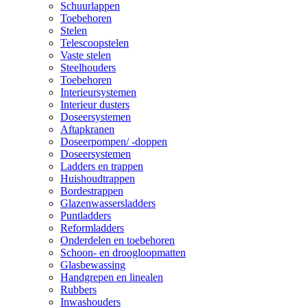
Schuurlappen
Toebehoren
Stelen
Telescoopstelen
Vaste stelen
Steelhouders
Toebehoren
Interieursystemen
Interieur dusters
Doseersystemen
Aftapkranen
Doseerpompen/ -doppen
Doseersystemen
Ladders en trappen
Huishoudtrappen
Bordestrappen
Glazenwassersladders
Puntladders
Reformladders
Onderdelen en toebehoren
Schoon- en droogloopmatten
Glasbewassing
Handgrepen en linealen
Rubbers
Inwashouders