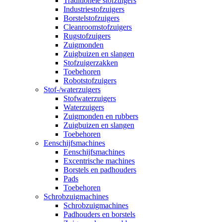
Traditionele stofzuigers
Industriestofzuigers
Borstelstofzuigers
Cleanroomstofzuigers
Rugstofzuigers
Zuigmonden
Zuigbuizen en slangen
Stofzuigerzakken
Toebehoren
Robotstofzuigers
Stof-/waterzuigers
Stofwaterzuigers
Waterzuigers
Zuigmonden en rubbers
Zuigbuizen en slangen
Toebehoren
Eenschijfsmachines
Eenschijfsmachines
Excentrische machines
Borstels en padhouders
Pads
Toebehoren
Schrobzuigmachines
Schrobzuigmachines
Padhouders en borstels