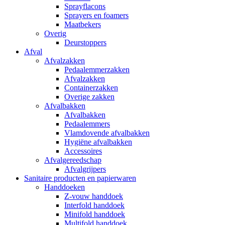
Sprayflacons
Sprayers en foamers
Maatbekers
Overig
Deurstoppers
Afval
Afvalzakken
Pedaalemmerzakken
Afvalzakken
Containerzakken
Overige zakken
Afvalbakken
Afvalbakken
Pedaalemmers
Vlamdovende afvalbakken
Hygiëne afvalbakken
Accessoires
Afvalgereedschap
Afvalgrijpers
Sanitaire producten en papierwaren
Handdoeken
Z-vouw handdoek
Interfold handdoek
Minifold handdoek
Multifold handdoek