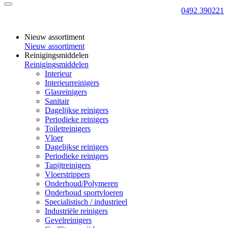
0492 390221
Nieuw assortiment
Nieuw assortiment
Reinigingsmiddelen
Reinigingsmiddelen
Interieur
Interieurreinigers
Glasreinigers
Sanitair
Dagelijkse reinigers
Periodieke reinigers
Toiletreinigers
Vloer
Dagelijkse reinigers
Periodieke reinigers
Tapijtreinigers
Vloerstrippers
Onderhoud/Polymeren
Onderhoud sportvloeren
Specialistisch / industrieel
Industriële reinigers
Gevelreinigers