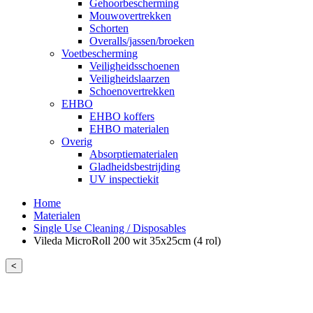
Gehoorbescherming
Mouwovertrekken
Schorten
Overalls/jassen/broeken
Voetbescherming
Veiligheidsschoenen
Veiligheidslaarzen
Schoenovertrekken
EHBO
EHBO koffers
EHBO materialen
Overig
Absorptiematerialen
Gladheidsbestrijding
UV inspectiekit
Home
Materialen
Single Use Cleaning / Disposables
Vileda MicroRoll 200 wit 35x25cm (4 rol)
<