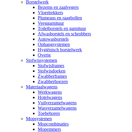
Borstelwerk
Bezems en zaalvegers
Vloertrekkers
Plumeaus en raagbollen
Veeggarnituur
Toiletborstels en garnituur
Afwasborstels en schrobbers
Autowasborstels
Ophangsystemen
Hygiënisch borstelwerk
Overig
Stofwissystemen
Stofwisframes
Stofwisdoeken
Zwabberframes
Zwabberhoezen
Materiaalwagens
Werkwagens
Hotelwagens
Vuilverzamelwagens
Wasverzamelwagens
Toebehoren
Mopsystemen
Mopcombinaties
Mopemmers