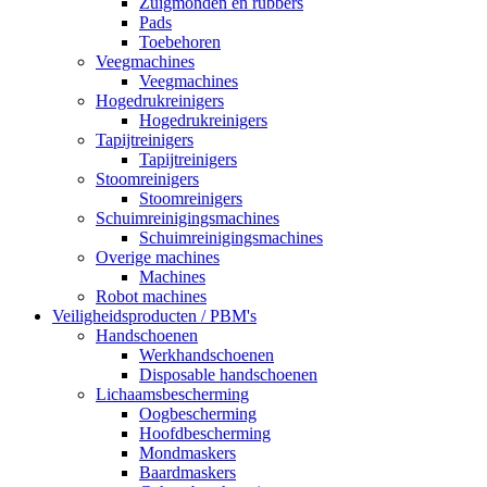
Zuigmonden en rubbers
Pads
Toebehoren
Veegmachines
Veegmachines
Hogedrukreinigers
Hogedrukreinigers
Tapijtreinigers
Tapijtreinigers
Stoomreinigers
Stoomreinigers
Schuimreinigingsmachines
Schuimreinigingsmachines
Overige machines
Machines
Robot machines
Veiligheidsproducten / PBM's
Handschoenen
Werkhandschoenen
Disposable handschoenen
Lichaamsbescherming
Oogbescherming
Hoofdbescherming
Mondmaskers
Baardmaskers