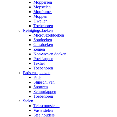
Moppersen
Mopstelen
Mopframes
Moppen
Dweilen
Toebehoren
Reinigingsdoeken
Microvezeldoeken
Sopdoeken
Glasdoeken
Zemen
Non-woven doeken
Poetslappen
Textiel
Toebehoren
Pads en sponzen
Pads
Slijpschijven
Sponzen
Schuurlappen
Toebehoren
Stelen
Telescoopstelen
Vaste stelen
Steelhouders