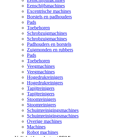
Eenschijfsmachines
Eenschijfsmachines
Excentrische machines
Borstels en padhouders
Pads
Toebehoren
Schrobzuigmachines
Schrobzuigmachines
Padhouders en borstels
Zuigmonden en rubbers
Pads
Toebehoren
Veegmachines
Veegmachines
Hogedrukreinigers
Hogedrukreinigers
Tapijtreinigers
Tapijtreinigers
Stoomreinigers
Stoomreinigers
Schuimreinigingsmachines
Schuimreinigingsmachines
Overige machines
Machines
Robot machines