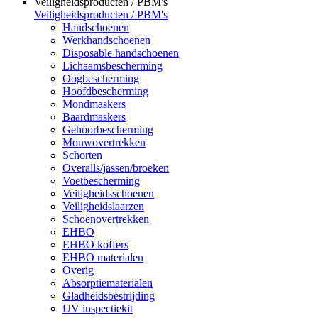
Veiligheidsproducten / PBM's
Veiligheidsproducten / PBM's
Handschoenen
Werkhandschoenen
Disposable handschoenen
Lichaamsbescherming
Oogbescherming
Hoofdbescherming
Mondmaskers
Baardmaskers
Gehoorbescherming
Mouwovertrekken
Schorten
Overalls/jassen/broeken
Voetbescherming
Veiligheidsschoenen
Veiligheidslaarzen
Schoenovertrekken
EHBO
EHBO koffers
EHBO materialen
Overig
Absorptiematerialen
Gladheidsbestrijding
UV inspectiekit