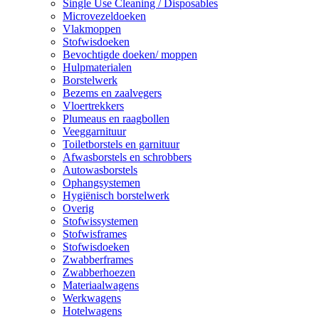
Single Use Cleaning / Disposables
Microvezeldoeken
Vlakmoppen
Stofwisdoeken
Bevochtigde doeken/ moppen
Hulpmaterialen
Borstelwerk
Bezems en zaalvegers
Vloertrekkers
Plumeaus en raagbollen
Veeggarnituur
Toiletborstels en garnituur
Afwasborstels en schrobbers
Autowasborstels
Ophangsystemen
Hygiënisch borstelwerk
Overig
Stofwissystemen
Stofwisframes
Stofwisdoeken
Zwabberframes
Zwabberhoezen
Materiaalwagens
Werkwagens
Hotelwagens