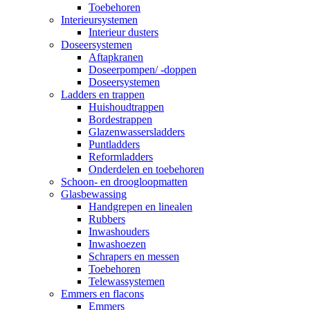
Toebehoren
Interieursystemen
Interieur dusters
Doseersystemen
Aftapkranen
Doseerpompen/ -doppen
Doseersystemen
Ladders en trappen
Huishoudtrappen
Bordestrappen
Glazenwassersladders
Puntladders
Reformladders
Onderdelen en toebehoren
Schoon- en droogloopmatten
Glasbewassing
Handgrepen en linealen
Rubbers
Inwashouders
Inwashoezen
Schrapers en messen
Toebehoren
Telewassystemen
Emmers en flacons
Emmers