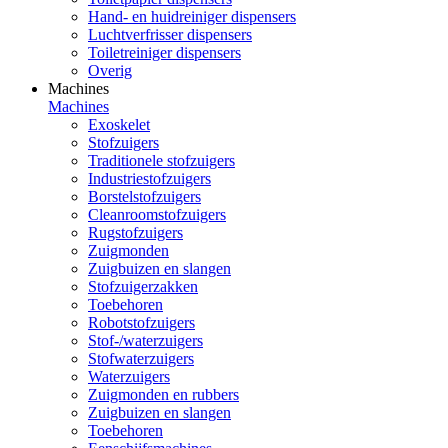
Hand- en huidreiniger dispensers
Luchtverfrisser dispensers
Toiletreiniger dispensers
Overig
Machines
Machines
Exoskelet
Stofzuigers
Traditionele stofzuigers
Industriestofzuigers
Borstelstofzuigers
Cleanroomstofzuigers
Rugstofzuigers
Zuigmonden
Zuigbuizen en slangen
Stofzuigerzakken
Toebehoren
Robotstofzuigers
Stof-/waterzuigers
Stofwaterzuigers
Waterzuigers
Zuigmonden en rubbers
Zuigbuizen en slangen
Toebehoren