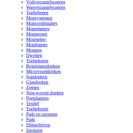
Vuilverzamelwagens
Wasverzamelwagens
Toebehoren
Mopsystemen
Mopcombinaties
Mopemmers
Moppersen
Mopstelen
Mopframes
Moppen
Dweilen
Toebehoren
Reinigingsdoeken
Microvezeldoeken
Sopdoeken
Glasdoeken
Zemen
Non-woven doeken
Poetslappen
Textiel
Toebehoren
Pads en sponzen
Pads
Slijpschijven
Sponzen