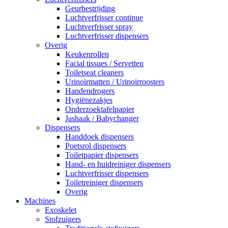
Geurbestrijding
Luchtverfrisser continue
Luchtverfrisser spray
Luchtverfrisser dispensers
Overig
Keukenrollen
Facial tissues / Servetten
Toiletseat cleaners
Urinoirmatten / Urinoirroosters
Handendrogers
Hygiënezakjes
Onderzoektafelpapier
Jashaak / Babychanger
Dispensers
Handdoek dispensers
Poetsrol dispensers
Toiletpapier dispensers
Hand- en huidreiniger dispensers
Luchtverfrisser dispensers
Toiletreiniger dispensers
Overig
Machines
Exoskelet
Stofzuigers