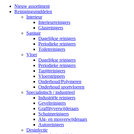
Nieuw assortiment
Reinigingsmiddelen
Interieur
Interieurreinigers
Glasreinigers
Sanitair
Dagelijkse reinigers
Periodieke reinigers
Toiletreinigers
Vloer
Dagelijkse reinigers
Periodieke reinigers
Tapijtreinigers
Vloerstrippers
Onderhoud/Polymeren
Onderhoud sportvloeren
Specialistisch / industrieel
Industriële reinigers
Gevelreinigers
Graffityverwijderaars
Schuimreinigers
Alg- en mosverwijderaars
Autoreinigers
Desinfectie