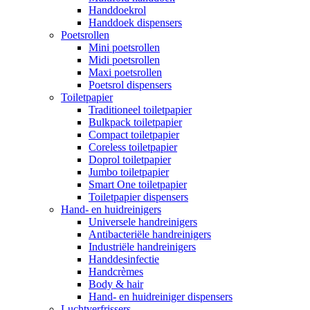
Handdoekrol
Handdoek dispensers
Poetsrollen
Mini poetsrollen
Midi poetsrollen
Maxi poetsrollen
Poetsrol dispensers
Toiletpapier
Traditioneel toiletpapier
Bulkpack toiletpapier
Compact toiletpapier
Coreless toiletpapier
Doprol toiletpapier
Jumbo toiletpapier
Smart One toiletpapier
Toiletpapier dispensers
Hand- en huidreinigers
Universele handreinigers
Antibacteriële handreinigers
Industriële handreinigers
Handdesinfectie
Handcrèmes
Body & hair
Hand- en huidreiniger dispensers
Luchtverfrissers