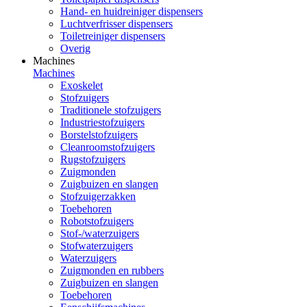
Hand- en huidreiniger dispensers
Luchtverfrisser dispensers
Toiletreiniger dispensers
Overig
Machines
Machines
Exoskelet
Stofzuigers
Traditionele stofzuigers
Industriestofzuigers
Borstelstofzuigers
Cleanroomstofzuigers
Rugstofzuigers
Zuigmonden
Zuigbuizen en slangen
Stofzuigerzakken
Toebehoren
Robotstofzuigers
Stof-/waterzuigers
Stofwaterzuigers
Waterzuigers
Zuigmonden en rubbers
Zuigbuizen en slangen
Toebehoren