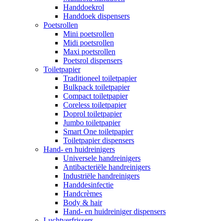
Handdoekrol
Handdoek dispensers
Poetsrollen
Mini poetsrollen
Midi poetsrollen
Maxi poetsrollen
Poetsrol dispensers
Toiletpapier
Traditioneel toiletpapier
Bulkpack toiletpapier
Compact toiletpapier
Coreless toiletpapier
Doprol toiletpapier
Jumbo toiletpapier
Smart One toiletpapier
Toiletpapier dispensers
Hand- en huidreinigers
Universele handreinigers
Antibacteriële handreinigers
Industriële handreinigers
Handdesinfectie
Handcrèmes
Body & hair
Hand- en huidreiniger dispensers
Luchtverfrissers