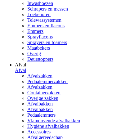
Inwashoezen
Schrapers en messen
Toebehoren
Telewassystemen
Emmers en flacons
Emmers
Sprayflacons
Sprayers en foamers
Maatbekers
Overig
Deurstoppers
Afval
Afval
Afvalzakken
Pedaalemmerzakken
Afvalzakken
Containerzakken
Overige zakken
Afvalbakken
Afvalbakken
Pedaalemmers
Vlamdovende afvalbakken
Hygiëne afvalbakken
Accessoires
Afvalgereedschap