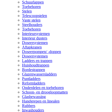
Schuurlappen
Toebehoren
Stelen
Telescoopstelen
Vaste stelen
Steelhouders
Toebehoren
Interieursystemen
Interieur dusters
Doseersystemen
Aftapkranen
Doseerpompen/ -doppen
Doseersystemen
Ladders en trappen
Huishoudtrappen
Bordestrappen
Glazenwassersladders
Puntladders
Reformladders
Onderdelen en toebehoren
Schoon- en droogloopmatten
Glasbewassing
Handgrepen en linealen
Rubbers
Inwashouders