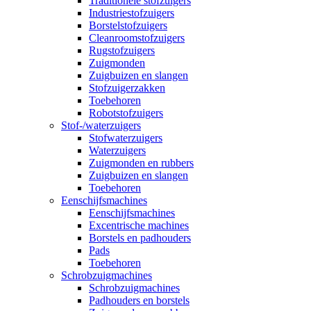
Traditionele stofzuigers
Industriestofzuigers
Borstelstofzuigers
Cleanroomstofzuigers
Rugstofzuigers
Zuigmonden
Zuigbuizen en slangen
Stofzuigerzakken
Toebehoren
Robotstofzuigers
Stof-/waterzuigers
Stofwaterzuigers
Waterzuigers
Zuigmonden en rubbers
Zuigbuizen en slangen
Toebehoren
Eenschijfsmachines
Eenschijfsmachines
Excentrische machines
Borstels en padhouders
Pads
Toebehoren
Schrobzuigmachines
Schrobzuigmachines
Padhouders en borstels