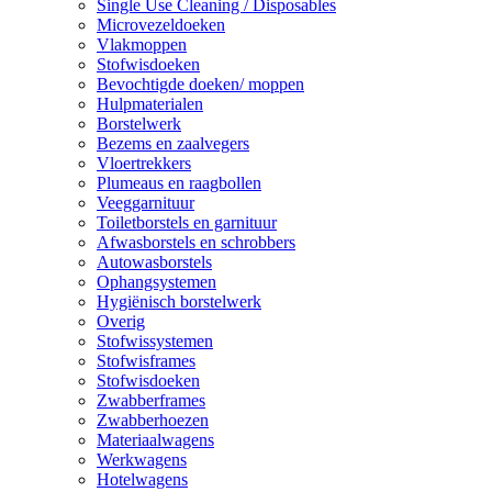
Single Use Cleaning / Disposables
Microvezeldoeken
Vlakmoppen
Stofwisdoeken
Bevochtigde doeken/ moppen
Hulpmaterialen
Borstelwerk
Bezems en zaalvegers
Vloertrekkers
Plumeaus en raagbollen
Veeggarnituur
Toiletborstels en garnituur
Afwasborstels en schrobbers
Autowasborstels
Ophangsystemen
Hygiënisch borstelwerk
Overig
Stofwissystemen
Stofwisframes
Stofwisdoeken
Zwabberframes
Zwabberhoezen
Materiaalwagens
Werkwagens
Hotelwagens