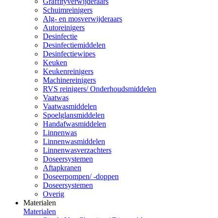
Graffityverwijderaars
Schuimreinigers
Alg- en mosverwijderaars
Autoreinigers
Desinfectie
Desinfectiemiddelen
Desinfectiewipes
Keuken
Keukenreinigers
Machinereinigers
RVS reinigers/ Onderhoudsmiddelen
Vaatwas
Vaatwasmiddelen
Spoelglansmiddelen
Handafwasmiddelen
Linnenwas
Linnenwasmiddelen
Linnenwasverzachters
Doseersystemen
Aftapkranen
Doseerpompen/ -doppen
Doseersystemen
Overig
Materialen
Materialen