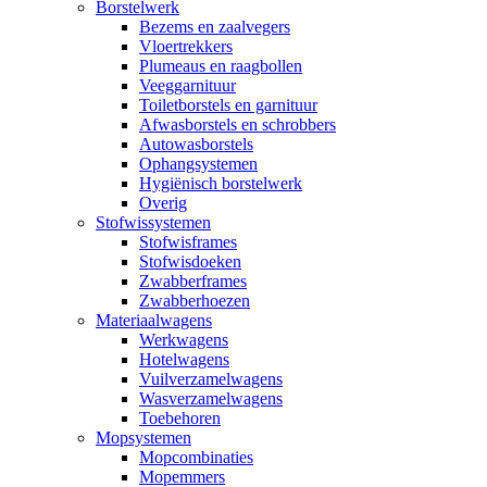
Borstelwerk
Bezems en zaalvegers
Vloertrekkers
Plumeaus en raagbollen
Veeggarnituur
Toiletborstels en garnituur
Afwasborstels en schrobbers
Autowasborstels
Ophangsystemen
Hygiënisch borstelwerk
Overig
Stofwissystemen
Stofwisframes
Stofwisdoeken
Zwabberframes
Zwabberhoezen
Materiaalwagens
Werkwagens
Hotelwagens
Vuilverzamelwagens
Wasverzamelwagens
Toebehoren
Mopsystemen
Mopcombinaties
Mopemmers