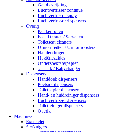
Geurbestrijding
Luchtverfrisser continue
Luchtverfrisser spray
Luchtverfrisser dispensers
Overig
Keukenrollen
Facial tissues / Servetten
Toiletseat cleaners
Urinoirmatten / Urinoirroosters
Handendrogers
Hygiënezakjes
Onderzoektafelpapier
Jashaak / Babychanger
Dispensers
Handdoek dispensers
Poetsrol dispensers
Toiletpapier dispensers
Hand- en huidreiniger dispensers
Luchtverfrisser dispensers
Toiletreiniger dispensers
Overig
Machines
Exoskelet
Stofzuigers