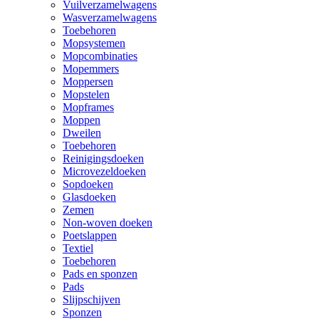
Vuilverzamelwagens
Wasverzamelwagens
Toebehoren
Mopsystemen
Mopcombinaties
Mopemmers
Moppersen
Mopstelen
Mopframes
Moppen
Dweilen
Toebehoren
Reinigingsdoeken
Microvezeldoeken
Sopdoeken
Glasdoeken
Zemen
Non-woven doeken
Poetslappen
Textiel
Toebehoren
Pads en sponzen
Pads
Slijpschijven
Sponzen