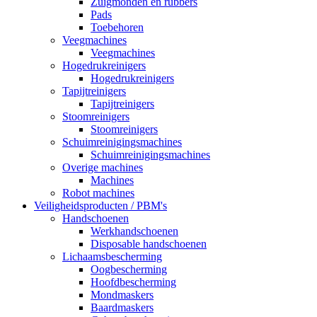
Zuigmonden en rubbers
Pads
Toebehoren
Veegmachines
Veegmachines
Hogedrukreinigers
Hogedrukreinigers
Tapijtreinigers
Tapijtreinigers
Stoomreinigers
Stoomreinigers
Schuimreinigingsmachines
Schuimreinigingsmachines
Overige machines
Machines
Robot machines
Veiligheidsproducten / PBM's
Handschoenen
Werkhandschoenen
Disposable handschoenen
Lichaamsbescherming
Oogbescherming
Hoofdbescherming
Mondmaskers
Baardmaskers