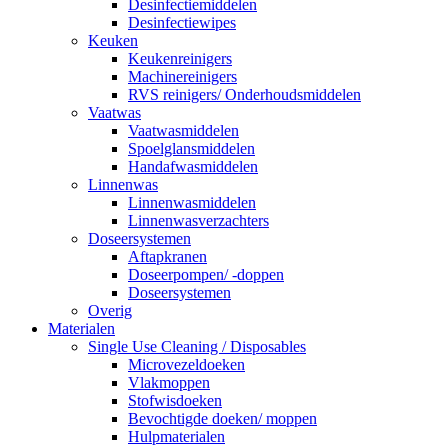
Desinfectiemiddelen
Desinfectiewipes
Keuken
Keukenreinigers
Machinereinigers
RVS reinigers/ Onderhoudsmiddelen
Vaatwas
Vaatwasmiddelen
Spoelglansmiddelen
Handafwasmiddelen
Linnenwas
Linnenwasmiddelen
Linnenwasverzachters
Doseersystemen
Aftapkranen
Doseerpompen/ -doppen
Doseersystemen
Overig
Materialen
Single Use Cleaning / Disposables
Microvezeldoeken
Vlakmoppen
Stofwisdoeken
Bevochtigde doeken/ moppen
Hulpmaterialen