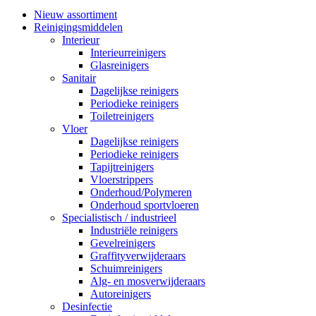
Nieuw assortiment
Reinigingsmiddelen
Interieur
Interieurreinigers
Glasreinigers
Sanitair
Dagelijkse reinigers
Periodieke reinigers
Toiletreinigers
Vloer
Dagelijkse reinigers
Periodieke reinigers
Tapijtreinigers
Vloerstrippers
Onderhoud/Polymeren
Onderhoud sportvloeren
Specialistisch / industrieel
Industriële reinigers
Gevelreinigers
Graffityverwijderaars
Schuimreinigers
Alg- en mosverwijderaars
Autoreinigers
Desinfectie