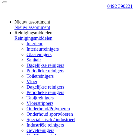
0492 390221
Nieuw assortiment
Nieuw assortiment
Reinigingsmiddelen
Reinigingsmiddelen
Interieur
Interieurreinigers
Glasreinigers
Sanitair
Dagelijkse reinigers
Periodieke reinigers
Toiletreinigers
Vloer
Dagelijkse reinigers
Periodieke reinigers
Tapijtreinigers
Vloerstrippers
Onderhoud/Polymeren
Onderhoud sportvloeren
Specialistisch / industrieel
Industriële reinigers
Gevelreinigers