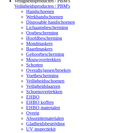
Veiligheidsproducten / PBM's
Veiligheidsproducten / PBM's
Handschoenen
Werkhandschoenen
Disposable handschoenen
Lichaamsbescherming
Oogbescherming
Hoofdbescherming
Mondmaskers
Baardmaskers
Gehoorbescherming
Mouwovertrekken
Schorten
Overalls/jassen/broeken
Voetbescherming
Veiligheidsschoenen
Veiligheidslaarzen
Schoenovertrekken
EHBO
EHBO koffers
EHBO materialen
Overig
Absorptiematerialen
Gladheidsbestrijding
UV inspectiekit