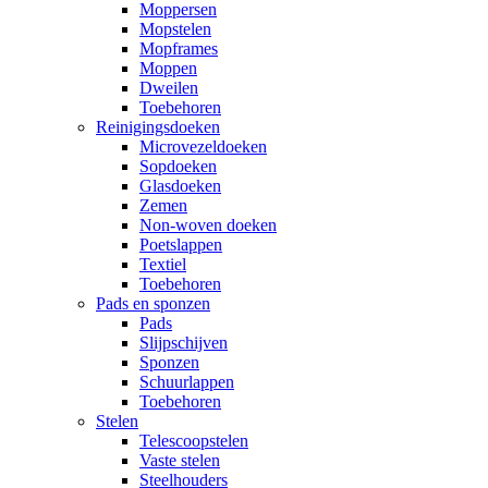
Moppersen
Mopstelen
Mopframes
Moppen
Dweilen
Toebehoren
Reinigingsdoeken
Microvezeldoeken
Sopdoeken
Glasdoeken
Zemen
Non-woven doeken
Poetslappen
Textiel
Toebehoren
Pads en sponzen
Pads
Slijpschijven
Sponzen
Schuurlappen
Toebehoren
Stelen
Telescoopstelen
Vaste stelen
Steelhouders