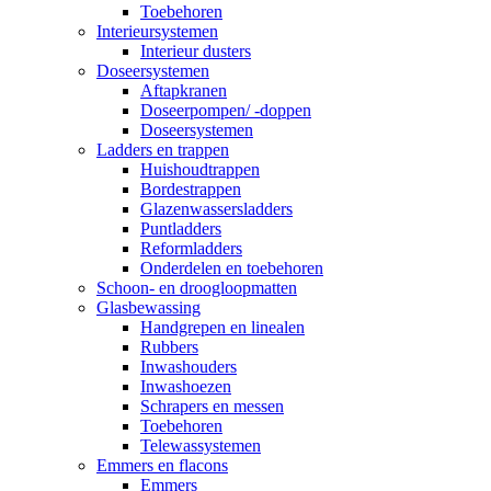
Toebehoren
Interieursystemen
Interieur dusters
Doseersystemen
Aftapkranen
Doseerpompen/ -doppen
Doseersystemen
Ladders en trappen
Huishoudtrappen
Bordestrappen
Glazenwassersladders
Puntladders
Reformladders
Onderdelen en toebehoren
Schoon- en droogloopmatten
Glasbewassing
Handgrepen en linealen
Rubbers
Inwashouders
Inwashoezen
Schrapers en messen
Toebehoren
Telewassystemen
Emmers en flacons
Emmers