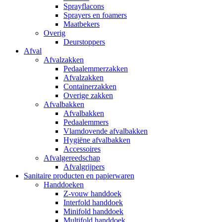
Sprayflacons
Sprayers en foamers
Maatbekers
Overig
Deurstoppers
Afval
Afvalzakken
Pedaalemmerzakken
Afvalzakken
Containerzakken
Overige zakken
Afvalbakken
Afvalbakken
Pedaalemmers
Vlamdovende afvalbakken
Hygiëne afvalbakken
Accessoires
Afvalgereedschap
Afvalgrijpers
Sanitaire producten en papierwaren
Handdoeken
Z-vouw handdoek
Interfold handdoek
Minifold handdoek
Multifold handdoek