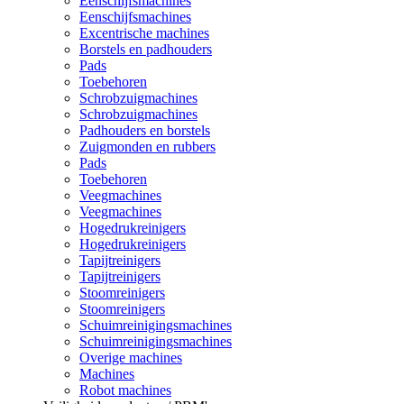
Eenschijfsmachines
Eenschijfsmachines
Excentrische machines
Borstels en padhouders
Pads
Toebehoren
Schrobzuigmachines
Schrobzuigmachines
Padhouders en borstels
Zuigmonden en rubbers
Pads
Toebehoren
Veegmachines
Veegmachines
Hogedrukreinigers
Hogedrukreinigers
Tapijtreinigers
Tapijtreinigers
Stoomreinigers
Stoomreinigers
Schuimreinigingsmachines
Schuimreinigingsmachines
Overige machines
Machines
Robot machines