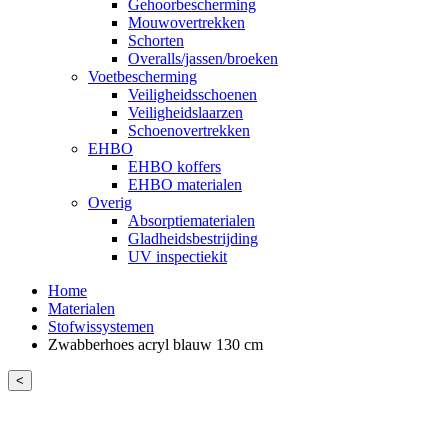
Gehoorbescherming
Mouwovertrekken
Schorten
Overalls/jassen/broeken
Voetbescherming
Veiligheidsschoenen
Veiligheidslaarzen
Schoenovertrekken
EHBO
EHBO koffers
EHBO materialen
Overig
Absorptiematerialen
Gladheidsbestrijding
UV inspectiekit
Home
Materialen
Stofwissystemen
Zwabberhoes acryl blauw 130 cm
<