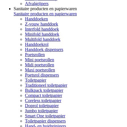
Afvalgrijpers
Sanitaire producten en papierwaren
Sanitaire producten en papierwaren
Handdoeken
Z-vouw handdoek
Interfold handdoek
Minifold handdoek
Multifold handdoek
Handdoekrol
Handdoek dispensers
Poetsrollen
Mini poetsrollen
Midi poetsrollen
Maxi poetsrollen
Poetsrol dispensers
Toiletpapier
Traditioneel toiletpapier
Bulkpack toiletpapier
Compact toiletpapier
Coreless toiletpapier
Doprol toiletpapier
Jumbo toiletpapier
Smart One toiletpapier
Toiletpapier dispensers
Hand- en huidreinigers