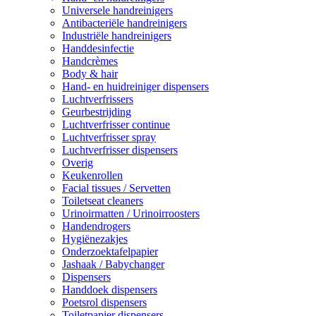
Universele handreinigers
Antibacteriële handreinigers
Industriële handreinigers
Handdesinfectie
Handcrèmes
Body & hair
Hand- en huidreiniger dispensers
Luchtverfrissers
Geurbestrijding
Luchtverfrisser continue
Luchtverfrisser spray
Luchtverfrisser dispensers
Overig
Keukenrollen
Facial tissues / Servetten
Toiletseat cleaners
Urinoirmatten / Urinoirroosters
Handendrogers
Hygiënezakjes
Onderzoektafelpapier
Jashaak / Babychanger
Dispensers
Handdoek dispensers
Poetsrol dispensers
Toiletpapier dispensers