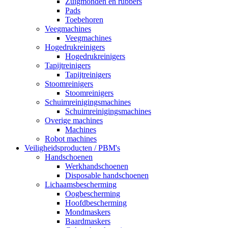
Zuigmonden en rubbers
Pads
Toebehoren
Veegmachines
Veegmachines
Hogedrukreinigers
Hogedrukreinigers
Tapijtreinigers
Tapijtreinigers
Stoomreinigers
Stoomreinigers
Schuimreinigingsmachines
Schuimreinigingsmachines
Overige machines
Machines
Robot machines
Veiligheidsproducten / PBM's
Handschoenen
Werkhandschoenen
Disposable handschoenen
Lichaamsbescherming
Oogbescherming
Hoofdbescherming
Mondmaskers
Baardmaskers