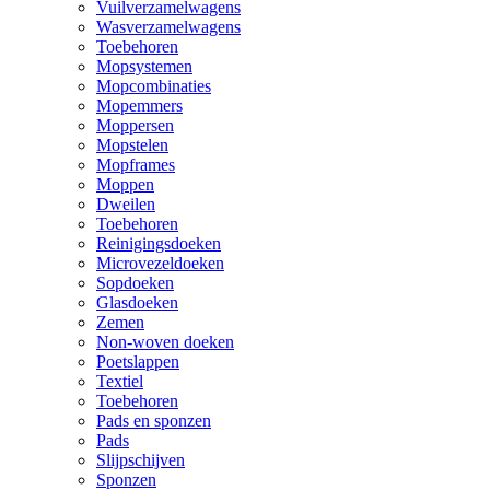
Vuilverzamelwagens
Wasverzamelwagens
Toebehoren
Mopsystemen
Mopcombinaties
Mopemmers
Moppersen
Mopstelen
Mopframes
Moppen
Dweilen
Toebehoren
Reinigingsdoeken
Microvezeldoeken
Sopdoeken
Glasdoeken
Zemen
Non-woven doeken
Poetslappen
Textiel
Toebehoren
Pads en sponzen
Pads
Slijpschijven
Sponzen