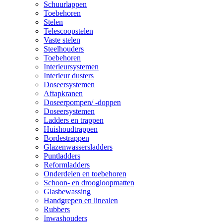
Schuurlappen
Toebehoren
Stelen
Telescoopstelen
Vaste stelen
Steelhouders
Toebehoren
Interieursystemen
Interieur dusters
Doseersystemen
Aftapkranen
Doseerpompen/ -doppen
Doseersystemen
Ladders en trappen
Huishoudtrappen
Bordestrappen
Glazenwassersladders
Puntladders
Reformladders
Onderdelen en toebehoren
Schoon- en droogloopmatten
Glasbewassing
Handgrepen en linealen
Rubbers
Inwashouders