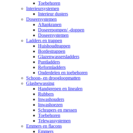
Toebehoren
Interieursystemen
Interieur dusters
Doseersystemen
Aftapkranen
Doseerpompen/ -doppen
Doseersystemen
Ladders en trappen
Huishoudtrappen
Bordestrappen
Glazenwassersladders
Puntladders
Reformladders
Onderdelen en toebehoren
Schoon- en droogloopmatten
Glasbewassing
Handgrepen en linealen
Rubbers
Inwashouders
Inwashoezen
Schrapers en messen
Toebehoren
Telewassystemen
Emmers en flacons
Emmers