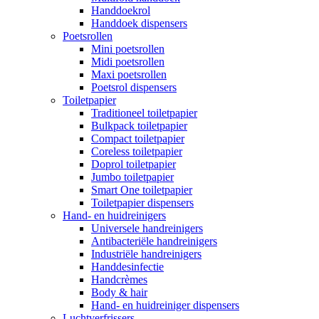
Handdoekrol
Handdoek dispensers
Poetsrollen
Mini poetsrollen
Midi poetsrollen
Maxi poetsrollen
Poetsrol dispensers
Toiletpapier
Traditioneel toiletpapier
Bulkpack toiletpapier
Compact toiletpapier
Coreless toiletpapier
Doprol toiletpapier
Jumbo toiletpapier
Smart One toiletpapier
Toiletpapier dispensers
Hand- en huidreinigers
Universele handreinigers
Antibacteriële handreinigers
Industriële handreinigers
Handdesinfectie
Handcrèmes
Body & hair
Hand- en huidreiniger dispensers
Luchtverfrissers