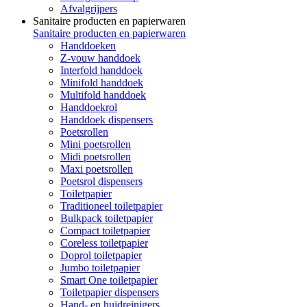
Afvalgrijpers
Sanitaire producten en papierwaren
Sanitaire producten en papierwaren
Handdoeken
Z-vouw handdoek
Interfold handdoek
Minifold handdoek
Multifold handdoek
Handdoekrol
Handdoek dispensers
Poetsrollen
Mini poetsrollen
Midi poetsrollen
Maxi poetsrollen
Poetsrol dispensers
Toiletpapier
Traditioneel toiletpapier
Bulkpack toiletpapier
Compact toiletpapier
Coreless toiletpapier
Doprol toiletpapier
Jumbo toiletpapier
Smart One toiletpapier
Toiletpapier dispensers
Hand- en huidreinigers