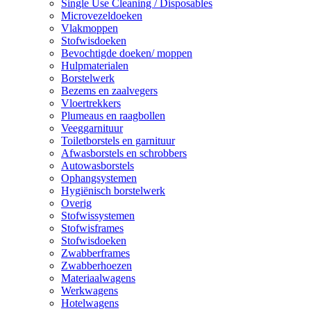
Single Use Cleaning / Disposables
Microvezeldoeken
Vlakmoppen
Stofwisdoeken
Bevochtigde doeken/ moppen
Hulpmaterialen
Borstelwerk
Bezems en zaalvegers
Vloertrekkers
Plumeaus en raagbollen
Veeggarnituur
Toiletborstels en garnituur
Afwasborstels en schrobbers
Autowasborstels
Ophangsystemen
Hygiënisch borstelwerk
Overig
Stofwissystemen
Stofwisframes
Stofwisdoeken
Zwabberframes
Zwabberhoezen
Materiaalwagens
Werkwagens
Hotelwagens