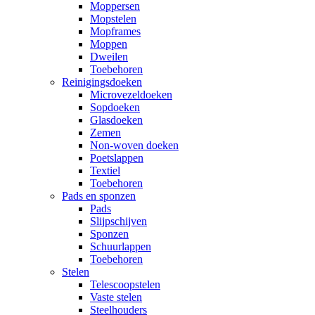
Moppersen
Mopstelen
Mopframes
Moppen
Dweilen
Toebehoren
Reinigingsdoeken
Microvezeldoeken
Sopdoeken
Glasdoeken
Zemen
Non-woven doeken
Poetslappen
Textiel
Toebehoren
Pads en sponzen
Pads
Slijpschijven
Sponzen
Schuurlappen
Toebehoren
Stelen
Telescoopstelen
Vaste stelen
Steelhouders