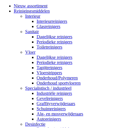
Nieuw assortiment
Reinigingsmiddelen
Interieur
Interieurreinigers
Glasreinigers
Sanitair
Dagelijkse reinigers
Periodieke reinigers
Toiletreinigers
Vloer
Dagelijkse reinigers
Periodieke reinigers
Tapijtreinigers
Vloerstrippers
Onderhoud/Polymeren
Onderhoud sportvloeren
Specialistisch / industrieel
Industriële reinigers
Gevelreinigers
Graffityverwijderaars
Schuimreinigers
Alg- en mosverwijderaars
Autoreinigers
Desinfectie