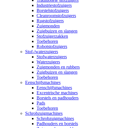
Traditionele stofzuigers
Industriestofzuigers
Borstelstofzuigers
Cleanroomstofzuigers
Rugstofzuigers
Zuigmonden
Zuigbuizen en slangen
Stofzuigerzakken
Toebehoren
Robotstofzuigers
Stof-/waterzuigers
Stofwaterzuigers
Waterzuigers
Zuigmonden en rubbers
Zuigbuizen en slangen
Toebehoren
Eenschijfsmachines
Eenschijfsmachines
Excentrische machines
Borstels en padhouders
Pads
Toebehoren
Schrobzuigmachines
Schrobzuigmachines
Padhouders en borstels