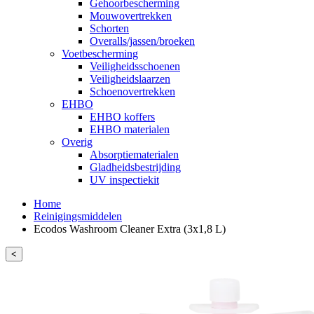
Gehoorbescherming
Mouwovertrekken
Schorten
Overalls/jassen/broeken
Voetbescherming
Veiligheidsschoenen
Veiligheidslaarzen
Schoenovertrekken
EHBO
EHBO koffers
EHBO materialen
Overig
Absorptiematerialen
Gladheidsbestrijding
UV inspectiekit
Home
Reinigingsmiddelen
Ecodos Washroom Cleaner Extra (3x1,8 L)
<