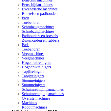
Eenschijfsmachines
Eenschijfsmachines
Excentrische machines
Borstels en padhouders
Pads
Toebehoren
Schrobzuigmachines
Schrobzuigmachines
Padhouders en borstels
Zuigmonden en rubbers
Pads
Toebehoren
Veegmachines
Veegmachines
Hogedrukreinigers
Hogedrukreinigers
Tapijtreinigers
Tapijtreinigers
Stoomreinigers
Stoomreinigers
Schuimreinigingsmachines
Schuimreinigingsmachines
Overige machines
Machines
Robot machines