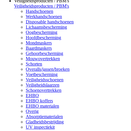
Veiligheidsproducten / PBM's
Veiligheidsproducten / PBM's
Handschoenen
Werkhandschoenen
Disposable handschoenen
Lichaamsbescherming
Oogbescherming
Hoofdbescherming
Mondmaskers
Baardmaskers
Gehoorbescherming
Mouwovertrekken
Schorten
Overalls/jassen/broeken
Voetbescherming
Veiligheidsschoenen
Veiligheidslaarzen
Schoenovertrekken
EHBO
EHBO koffers
EHBO materialen
Overig
Absorptiematerialen
Gladheidsbestrijding
UV inspectiekit