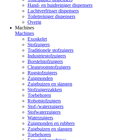
Hand- en huidreiniger dispensers
Luchtverfrisser dispensers
Toiletreiniger dispensers
Overig
Machines
Machines
Exoskelet
Stofzuigers
Traditionele stofzuigers
Industriestofzuigers
Borstelstofzuigers
Cleanroomstofzuigers
Rugstofzuigers
Zuigmonden
Zuigbuizen en slangen
Stofzuigerzakken
Toebehoren
Robotstofzuigers
Stof-/waterzuigers
Stofwaterzuigers
Waterzuigers
Zuigmonden en rubbers
Zuigbuizen en slangen
Toebehoren