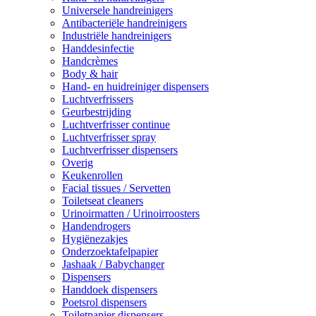
Universele handreinigers
Antibacteriële handreinigers
Industriële handreinigers
Handdesinfectie
Handcrèmes
Body & hair
Hand- en huidreiniger dispensers
Luchtverfrissers
Geurbestrijding
Luchtverfrisser continue
Luchtverfrisser spray
Luchtverfrisser dispensers
Overig
Keukenrollen
Facial tissues / Servetten
Toiletseat cleaners
Urinoirmatten / Urinoirroosters
Handendrogers
Hygiënezakjes
Onderzoektafelpapier
Jashaak / Babychanger
Dispensers
Handdoek dispensers
Poetsrol dispensers
Toiletpapier dispensers