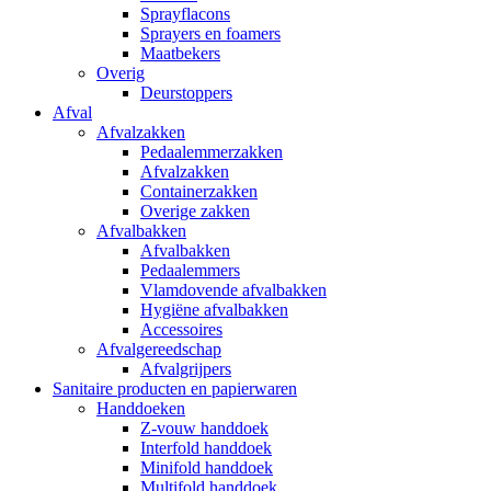
Sprayflacons
Sprayers en foamers
Maatbekers
Overig
Deurstoppers
Afval
Afvalzakken
Pedaalemmerzakken
Afvalzakken
Containerzakken
Overige zakken
Afvalbakken
Afvalbakken
Pedaalemmers
Vlamdovende afvalbakken
Hygiëne afvalbakken
Accessoires
Afvalgereedschap
Afvalgrijpers
Sanitaire producten en papierwaren
Handdoeken
Z-vouw handdoek
Interfold handdoek
Minifold handdoek
Multifold handdoek