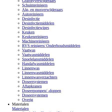
Graffityverwijderaars
Schuimreinigers
Alg- en mosverwijderaars
Autoreinigers
Desinfectie
Desinfectiemiddelen
Desinfectiewipes
Keuken
Keukenreinigers
Machinereinigers
RVS reinigers/ Onderhoudsmiddelen
Vaatwas
Vaatwasmiddelen
Spoelglansmiddelen
Handafwasmiddelen
Linnenwas
Linnenwasmiddelen
Linnenwasverzachters
Doseersystemen
Aftapkranen
Doseerpompen/ -doppen
Doseersystemen
Overig
Materialen
Materialen