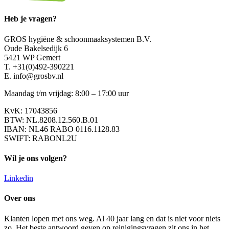
Heb je vragen?
GROS hygiëne & schoonmaaksystemen B.V.
Oude Bakelsedijk 6
5421 WP Gemert
T. +31(0)492-390221
E. info@grosbv.nl
Maandag t/m vrijdag: 8:00 – 17:00 uur
KvK: 17043856
BTW: NL.8208.12.560.B.01
IBAN: NL46 RABO 0116.1128.83
SWIFT: RABONL2U
Wil je ons volgen?
Linkedin
Over ons
Klanten lopen met ons weg. Al 40 jaar lang en dat is niet voor niets
zo. Het beste antwoord geven op reinigingsvragen zit ons in het