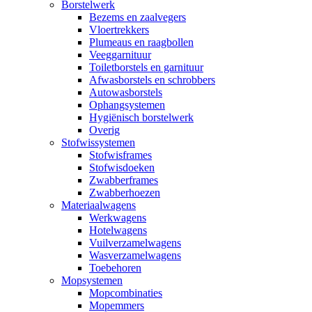
Borstelwerk
Bezems en zaalvegers
Vloertrekkers
Plumeaus en raagbollen
Veeggarnituur
Toiletborstels en garnituur
Afwasborstels en schrobbers
Autowasborstels
Ophangsystemen
Hygiënisch borstelwerk
Overig
Stofwissystemen
Stofwisframes
Stofwisdoeken
Zwabberframes
Zwabberhoezen
Materiaalwagens
Werkwagens
Hotelwagens
Vuilverzamelwagens
Wasverzamelwagens
Toebehoren
Mopsystemen
Mopcombinaties
Mopemmers