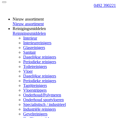
0492 390221
Nieuw assortiment
Nieuw assortiment
Reinigingsmiddelen
Reinigingsmiddelen
Interieur
Interieurreinigers
Glasreinigers
Sanitair
Dagelijkse reinigers
Periodieke reinigers
Toiletreinigers
Vloer
Dagelijkse reinigers
Periodieke reinigers
Tapijtreinigers
Vloerstrippers
Onderhoud/Polymeren
Onderhoud sportvloeren
Specialistisch / industrieel
Industriële reinigers
Gevelreinigers