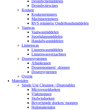
Desinfectiemiddelen
Desinfectiewipes
Keuken
Keukenreinigers
Machinereinigers
RVS reinigers/ Onderhoudsmiddelen
Vaatwas
Vaatwasmiddelen
Spoelglansmiddelen
Handafwasmiddelen
Linnenwas
Linnenwasmiddelen
Linnenwasverzachters
Doseersystemen
Aftapkranen
Doseerpompen/ -doppen
Doseersystemen
Overig
Materialen
Single Use Cleaning / Disposables
Microvezeldoeken
Vlakmoppen
Stofwisdoeken
Bevochtigde doeken/ moppen
Hulpmaterialen