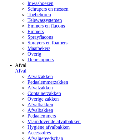
Inwashoezen
Schrapers en messen
Toebehoren
Telewassystemen
Emmers en flacons
Emmers
Sprayflacons
Sprayers en foamers
Maatbekers
Overig
Deurstoppers
Afval
Afval
Afvalzakken
Pedaalemmerzakken
Afvalzakken
Containerzakken
Overige zakken
Afvalbakken
Afvalbakken
Pedaalemmers
Vlamdovende afvalbakken
Hygiëne afvalbakken
Accessoires
Afvalgereedschap