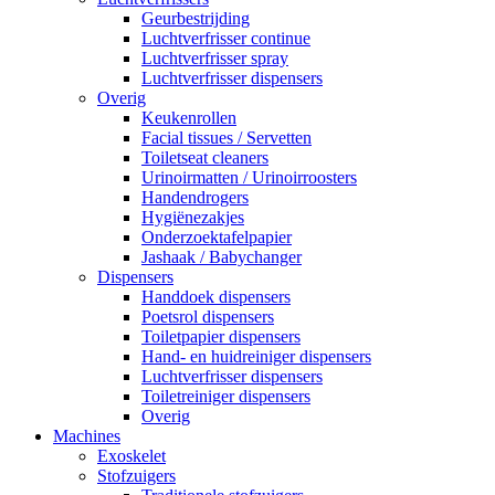
Geurbestrijding
Luchtverfrisser continue
Luchtverfrisser spray
Luchtverfrisser dispensers
Overig
Keukenrollen
Facial tissues / Servetten
Toiletseat cleaners
Urinoirmatten / Urinoirroosters
Handendrogers
Hygiënezakjes
Onderzoektafelpapier
Jashaak / Babychanger
Dispensers
Handdoek dispensers
Poetsrol dispensers
Toiletpapier dispensers
Hand- en huidreiniger dispensers
Luchtverfrisser dispensers
Toiletreiniger dispensers
Overig
Machines
Exoskelet
Stofzuigers