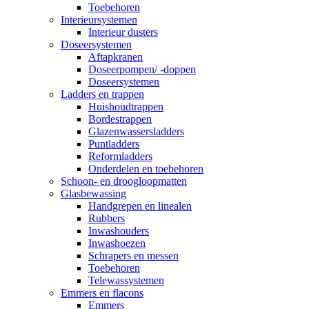
Toebehoren
Interieursystemen
Interieur dusters
Doseersystemen
Aftapkranen
Doseerpompen/ -doppen
Doseersystemen
Ladders en trappen
Huishoudtrappen
Bordestrappen
Glazenwassersladders
Puntladders
Reformladders
Onderdelen en toebehoren
Schoon- en droogloopmatten
Glasbewassing
Handgrepen en linealen
Rubbers
Inwashouders
Inwashoezen
Schrapers en messen
Toebehoren
Telewassystemen
Emmers en flacons
Emmers