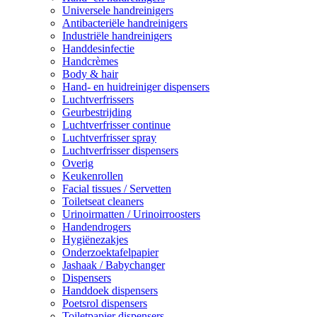
Universele handreinigers
Antibacteriële handreinigers
Industriële handreinigers
Handdesinfectie
Handcrèmes
Body & hair
Hand- en huidreiniger dispensers
Luchtverfrissers
Geurbestrijding
Luchtverfrisser continue
Luchtverfrisser spray
Luchtverfrisser dispensers
Overig
Keukenrollen
Facial tissues / Servetten
Toiletseat cleaners
Urinoirmatten / Urinoirroosters
Handendrogers
Hygiënezakjes
Onderzoektafelpapier
Jashaak / Babychanger
Dispensers
Handdoek dispensers
Poetsrol dispensers
Toiletpapier dispensers