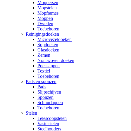
Moppersen
Mopstelen
Mopframes
Moppen
Dweilen
Toebehoren
Reinigingsdoeken
Microvezeldoeken
Sopdoeken
Glasdoeken
Zemen
Non-woven doeken
Poetslappen
Textiel
Toebehoren
Pads en sponzen
Pads
Slijpschijven
Sponzen
Schuurlappen
Toebehoren
Stelen
Telescoopstelen
Vaste stelen
Steelhouders