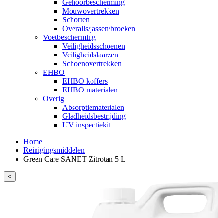
Gehoorbescherming
Mouwovertrekken
Schorten
Overalls/jassen/broeken
Voetbescherming
Veiligheidsschoenen
Veiligheidslaarzen
Schoenovertrekken
EHBO
EHBO koffers
EHBO materialen
Overig
Absorptiematerialen
Gladheidsbestrijding
UV inspectiekit
Home
Reinigingsmiddelen
Green Care SANET Zitrotan 5 L
<