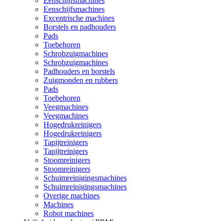
Eenschijfsmachines
Eenschijfsmachines
Excentrische machines
Borstels en padhouders
Pads
Toebehoren
Schrobzuigmachines
Schrobzuigmachines
Padhouders en borstels
Zuigmonden en rubbers
Pads
Toebehoren
Veegmachines
Veegmachines
Hogedrukreinigers
Hogedrukreinigers
Tapijtreinigers
Tapijtreinigers
Stoomreinigers
Stoomreinigers
Schuimreinigingsmachines
Schuimreinigingsmachines
Overige machines
Machines
Robot machines