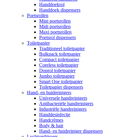
Handdoekrol
Handdoek dispensers
Poetsrollen
Mini poetsrollen
Midi poetsrollen
Maxi poetsrollen
Poetsrol dispensers
Toiletpapier
Traditioneel toiletpapier
Bulkpack toiletpapier
Compact toiletpapier
Coreless toiletpapier
Doprol toiletpapier
Jumbo toiletpapier
Smart One toiletpapier
Toiletpapier dispensers
Hand- en huidreinigers
Universele handreinigers
Antibacteriële handreinigers
Industriële handreinigers
Handdesinfectie
Handcrèmes
Body & hair
Hand- en huidreiniger dispensers
Luchtverfrissers