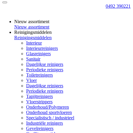
0492 390221
Nieuw assortiment
Nieuw assortiment
Reinigingsmiddelen
Reinigingsmiddelen
Interieur
Interieurreinigers
Glasreinigers
Sanitair
Dagelijkse reinigers
Periodieke reinigers
Toiletreinigers
Vloer
Dagelijkse reinigers
Periodieke reinigers
Tapijtreinigers
Vloerstrippers
Onderhoud/Polymeren
Onderhoud sportvloeren
Specialistisch / industrieel
Industriële reinigers
Gevelreinigers