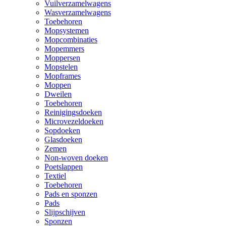
Vuilverzamelwagens
Wasverzamelwagens
Toebehoren
Mopsystemen
Mopcombinaties
Mopemmers
Moppersen
Mopstelen
Mopframes
Moppen
Dweilen
Toebehoren
Reinigingsdoeken
Microvezeldoeken
Sopdoeken
Glasdoeken
Zemen
Non-woven doeken
Poetslappen
Textiel
Toebehoren
Pads en sponzen
Pads
Slijpschijven
Sponzen