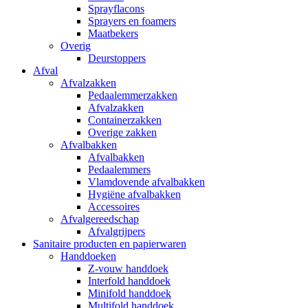
Sprayflacons
Sprayers en foamers
Maatbekers
Overig
Deurstoppers
Afval
Afvalzakken
Pedaalemmerzakken
Afvalzakken
Containerzakken
Overige zakken
Afvalbakken
Afvalbakken
Pedaalemmers
Vlamdovende afvalbakken
Hygiëne afvalbakken
Accessoires
Afvalgereedschap
Afvalgrijpers
Sanitaire producten en papierwaren
Handdoeken
Z-vouw handdoek
Interfold handdoek
Minifold handdoek
Multifold handdoek