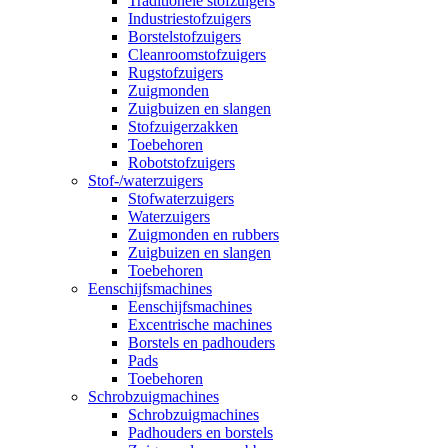
Traditionele stofzuigers
Industriestofzuigers
Borstelstofzuigers
Cleanroomstofzuigers
Rugstofzuigers
Zuigmonden
Zuigbuizen en slangen
Stofzuigerzakken
Toebehoren
Robotstofzuigers
Stof-/waterzuigers
Stofwaterzuigers
Waterzuigers
Zuigmonden en rubbers
Zuigbuizen en slangen
Toebehoren
Eenschijfsmachines
Eenschijfsmachines
Excentrische machines
Borstels en padhouders
Pads
Toebehoren
Schrobzuigmachines
Schrobzuigmachines
Padhouders en borstels