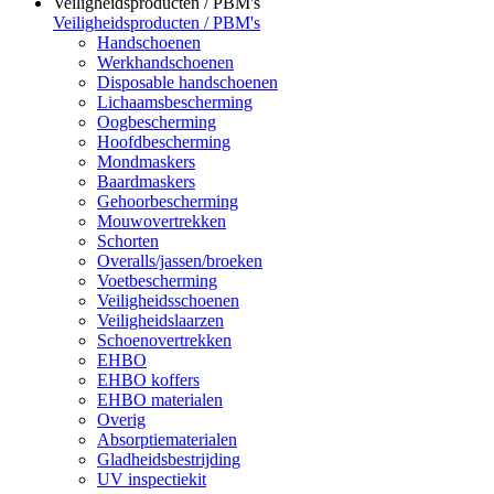
Veiligheidsproducten / PBM's
Veiligheidsproducten / PBM's
Handschoenen
Werkhandschoenen
Disposable handschoenen
Lichaamsbescherming
Oogbescherming
Hoofdbescherming
Mondmaskers
Baardmaskers
Gehoorbescherming
Mouwovertrekken
Schorten
Overalls/jassen/broeken
Voetbescherming
Veiligheidsschoenen
Veiligheidslaarzen
Schoenovertrekken
EHBO
EHBO koffers
EHBO materialen
Overig
Absorptiematerialen
Gladheidsbestrijding
UV inspectiekit