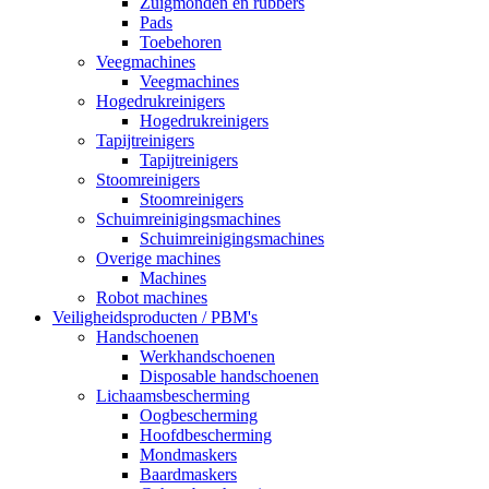
Zuigmonden en rubbers
Pads
Toebehoren
Veegmachines
Veegmachines
Hogedrukreinigers
Hogedrukreinigers
Tapijtreinigers
Tapijtreinigers
Stoomreinigers
Stoomreinigers
Schuimreinigingsmachines
Schuimreinigingsmachines
Overige machines
Machines
Robot machines
Veiligheidsproducten / PBM's
Handschoenen
Werkhandschoenen
Disposable handschoenen
Lichaamsbescherming
Oogbescherming
Hoofdbescherming
Mondmaskers
Baardmaskers