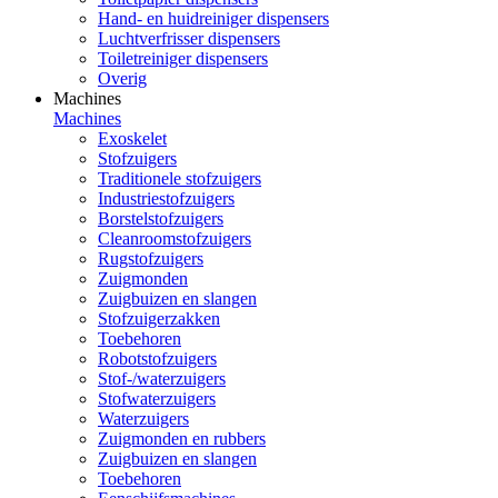
Hand- en huidreiniger dispensers
Luchtverfrisser dispensers
Toiletreiniger dispensers
Overig
Machines
Machines
Exoskelet
Stofzuigers
Traditionele stofzuigers
Industriestofzuigers
Borstelstofzuigers
Cleanroomstofzuigers
Rugstofzuigers
Zuigmonden
Zuigbuizen en slangen
Stofzuigerzakken
Toebehoren
Robotstofzuigers
Stof-/waterzuigers
Stofwaterzuigers
Waterzuigers
Zuigmonden en rubbers
Zuigbuizen en slangen
Toebehoren