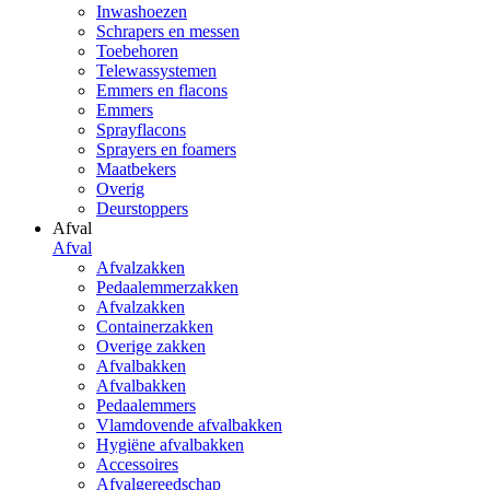
Inwashoezen
Schrapers en messen
Toebehoren
Telewassystemen
Emmers en flacons
Emmers
Sprayflacons
Sprayers en foamers
Maatbekers
Overig
Deurstoppers
Afval
Afval
Afvalzakken
Pedaalemmerzakken
Afvalzakken
Containerzakken
Overige zakken
Afvalbakken
Afvalbakken
Pedaalemmers
Vlamdovende afvalbakken
Hygiëne afvalbakken
Accessoires
Afvalgereedschap