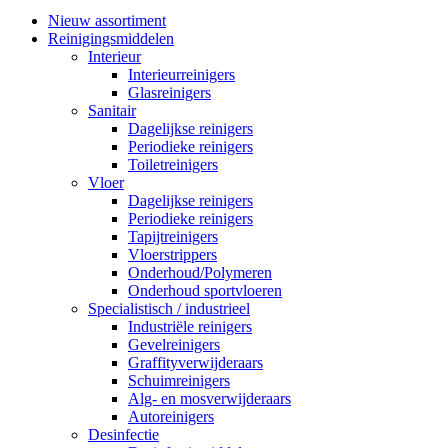
Nieuw assortiment
Reinigingsmiddelen
Interieur
Interieurreinigers
Glasreinigers
Sanitair
Dagelijkse reinigers
Periodieke reinigers
Toiletreinigers
Vloer
Dagelijkse reinigers
Periodieke reinigers
Tapijtreinigers
Vloerstrippers
Onderhoud/Polymeren
Onderhoud sportvloeren
Specialistisch / industrieel
Industriële reinigers
Gevelreinigers
Graffityverwijderaars
Schuimreinigers
Alg- en mosverwijderaars
Autoreinigers
Desinfectie