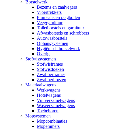
Borstelwerk
Bezems en zaalvegers
Vloertrekkers
Plumeaus en raagbollen
Veeggarnituur
Toiletborstels en garnituur
Afwasborstels en schrobbers
Autowasborstels
Ophangsystemen
Hygiënisch borstelwerk
Overig
Stofwissystemen
Stofwisframes
Stofwisdoeken
Zwabberframes
Zwabberhoezen
Materiaalwagens
Werkwagens
Hotelwagens
Vuilverzamelwagens
Wasverzamelwagens
Toebehoren
Mopsystemen
Mopcombinaties
Mopemmers