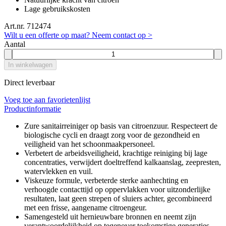
Lage gebruikskosten
Art.nr. 712474
Wilt u een offerte op maat? Neem contact op >
Aantal
In winkelwagen
Direct leverbaar
Voeg toe aan favorietenlijst
Productinformatie
Zure sanitairreiniger op basis van citroenzuur. Respecteert de
biologische cycli en draagt zorg voor de gezondheid en
veiligheid van het schoonmaakpersoneel.
Verbetert de arbeidsveiligheid, krachtige reiniging bij lage
concentraties, verwijdert doeltreffend kalkaanslag, zeepresten,
watervlekken en vuil.
Viskeuze formule, verbeterde sterke aanhechting en
verhoogde contacttijd op oppervlakken voor uitzonderlijke
resultaten, laat geen strepen of sluiers achter, gecombineerd
met een frisse, aangename citroengeur.
Samengesteld uit hernieuwbare bronnen en neemt zijn
verantwoordelijkheid op tegenover toekomstige generaties.