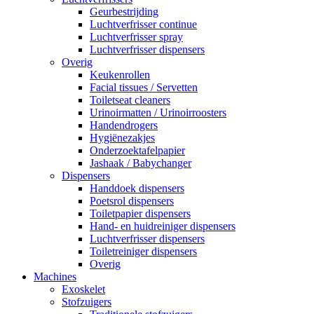
Geurbestrijding
Luchtverfrisser continue
Luchtverfrisser spray
Luchtverfrisser dispensers
Overig
Keukenrollen
Facial tissues / Servetten
Toiletseat cleaners
Urinoirmatten / Urinoirroosters
Handendrogers
Hygiënezakjes
Onderzoektafelpapier
Jashaak / Babychanger
Dispensers
Handdoek dispensers
Poetsrol dispensers
Toiletpapier dispensers
Hand- en huidreiniger dispensers
Luchtverfrisser dispensers
Toiletreiniger dispensers
Overig
Machines
Exoskelet
Stofzuigers