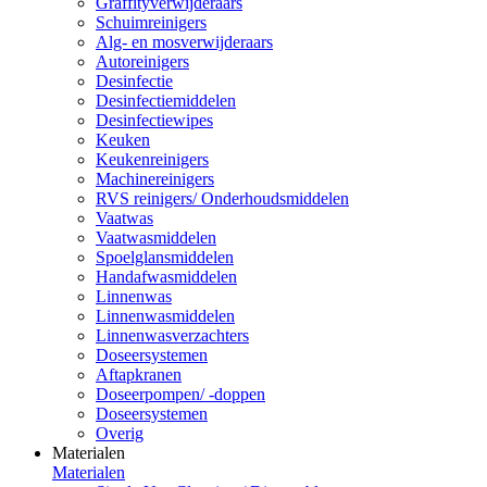
Graffityverwijderaars
Schuimreinigers
Alg- en mosverwijderaars
Autoreinigers
Desinfectie
Desinfectiemiddelen
Desinfectiewipes
Keuken
Keukenreinigers
Machinereinigers
RVS reinigers/ Onderhoudsmiddelen
Vaatwas
Vaatwasmiddelen
Spoelglansmiddelen
Handafwasmiddelen
Linnenwas
Linnenwasmiddelen
Linnenwasverzachters
Doseersystemen
Aftapkranen
Doseerpompen/ -doppen
Doseersystemen
Overig
Materialen
Materialen