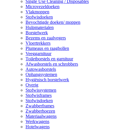
Single Use Cleaning / Disposables
Microvezeldoeken
Vlakmoppen
Stofwisdoeken
Bevochtigde doeken/ moppen
Hulpmaterialen
Borstelwerk
Bezems en zaalvegers
Vloertrekkers
Plumeaus en raagbollen
Veeggarnituur
Toiletborstels en garnituur
Afwasborstels en schrobbers
Autowasborstels
Ophangsystemen
Hygiënisch borstelwerk
Overig
Stofwissystemen
Stofwisframes
Stofwisdoeken
Zwabberframes
Zwabberhoezen
Materiaalwagens
Werkwagens
Hotelwagens