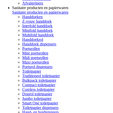
Afvalgrijpers
Sanitaire producten en papierwaren
Sanitaire producten en papierwaren
Handdoeken
Z-vouw handdoek
Interfold handdoek
Minifold handdoek
Multifold handdoek
Handdoekrol
Handdoek dispensers
Poetsrollen
Mini poetsrollen
Midi poetsrollen
Maxi poetsrollen
Poetsrol dispensers
Toiletpapier
Traditioneel toiletpapier
Bulkpack toiletpapier
Compact toiletpapier
Coreless toiletpapier
Doprol toiletpapier
Jumbo toiletpapier
Smart One toiletpapier
Toiletpapier dispensers
Hand- en huidreinigers