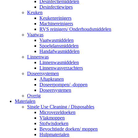
Desinfectiemiddelen
Desinfectiewipes
Keuken
Keukenreinigers
Machinereinigers
RVS reinigers/ Onderhoudsmiddelen
Vaatwas
Vaatwasmiddelen
Spoelglansmiddelen
Handafwasmiddelen
Linnenwas
Linnenwasmiddelen
Linnenwasverzachters
Doseersystemen
Aftapkranen
Doseerpompen/ -doppen
Doseersystemen
Overig
Materialen
Single Use Cleaning / Disposables
Microvezeldoeken
Vlakmoppen
Stofwisdoeken
Bevochtigde doeken/ moppen
Hulpmaterialen