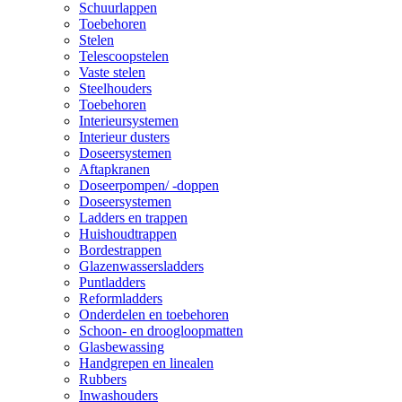
Schuurlappen
Toebehoren
Stelen
Telescoopstelen
Vaste stelen
Steelhouders
Toebehoren
Interieursystemen
Interieur dusters
Doseersystemen
Aftapkranen
Doseerpompen/ -doppen
Doseersystemen
Ladders en trappen
Huishoudtrappen
Bordestrappen
Glazenwassersladders
Puntladders
Reformladders
Onderdelen en toebehoren
Schoon- en droogloopmatten
Glasbewassing
Handgrepen en linealen
Rubbers
Inwashouders