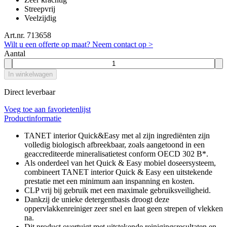
Streepvrij
Veelzijdig
Art.nr. 713658
Wilt u een offerte op maat? Neem contact op >
Aantal
In winkelwagen
Direct leverbaar
Voeg toe aan favorietenlijst
Productinformatie
TANET interior Quick&Easy met al zijn ingrediënten zijn
volledig biologisch afbreekbaar, zoals aangetoond in een
geaccrediteerde mineralisatietest conform OECD 302 B*.
Als onderdeel van het Quick & Easy mobiel doseersysteem,
combineert TANET interior Quick & Easy een uitstekende
prestatie met een minimum aan inspanning en kosten.
CLP vrij bij gebruik met een maximale gebruiksveiligheid.
Dankzij de unieke detergentbasis droogt deze
oppervlakkenreiniger zeer snel en laat geen strepen of vlekken
na.
Dit product overtuigt met uitstekende reinigingsresultaten en