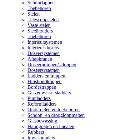
Schuurlappen
Toebehoren
Stelen
Telescoopstelen
Vaste stelen
Steelhouders
Toebehoren
Interieursystemen
Interieur dusters
Doseersystemen
Aftapkranen
Doseerpompen/ -doppen
Doseersystemen
Ladders en trappen
Huishoudtrappen
Bordestrappen
Glazenwassersladders
Puntladders
Reformladders
Onderdelen en toebehoren
Schoon- en droogloopmatten
Glasbewassing
Handgrepen en linealen
Rubbers
Inwashouders