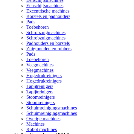
Eenschijfsmachines
Eenschijfsmachines
Excentrische machines
Borstels en padhouders
Pads
Toebehoren
Schrobzuigmachines
Schrobzuigmachines
Padhouders en borstels
Zuigmonden en rubbers
Pads
Toebehoren
Veegmachines
Veegmachines
Hogedrukreinigers
Hogedrukreinigers
Tapijtreinigers
Tapijtreinigers
Stoomreinigers
Stoomreinigers
Schuimreinigingsmachines
Schuimreinigingsmachines
Overige machines
Machines
Robot machines