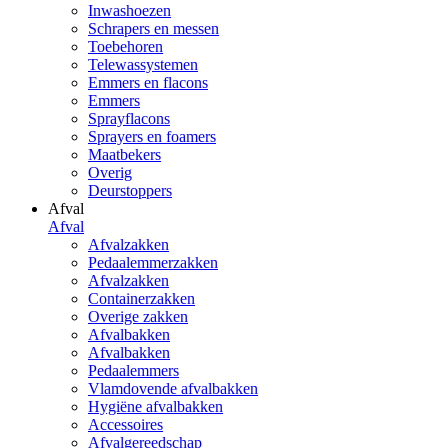
Inwashoezen
Schrapers en messen
Toebehoren
Telewassystemen
Emmers en flacons
Emmers
Sprayflacons
Sprayers en foamers
Maatbekers
Overig
Deurstoppers
Afval
Afval
Afvalzakken
Pedaalemmerzakken
Afvalzakken
Containerzakken
Overige zakken
Afvalbakken
Afvalbakken
Pedaalemmers
Vlamdovende afvalbakken
Hygiëne afvalbakken
Accessoires
Afvalgereedschap