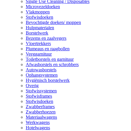
Single Use Cleaning / Disposables
Microvezeldoeken
Vlakmoppen
Stofwisdoeken
Bevochtigde doeken/ moppen
Hulpmaterialen
Borstelwerk
Bezems en zaalvegers
Vloertrekkers
Plumeaus en raagbollen
Veeggarnituur
Toiletborstels en garnituur
Afwasborstels en schrobbers
Autowasborstels
Ophangsystemen
Hygiënisch borstelwerk
Overig
Stofwissystemen
Stofwisframes
Stofwisdoeken
Zwabberframes
Zwabberhoezen
Materiaalwagens
Werkwagens
Hotelwagens