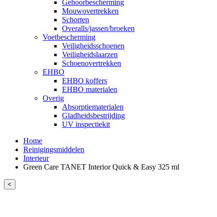
Gehoorbescherming
Mouwovertrekken
Schorten
Overalls/jassen/broeken
Voetbescherming
Veiligheidsschoenen
Veiligheidslaarzen
Schoenovertrekken
EHBO
EHBO koffers
EHBO materialen
Overig
Absorptiematerialen
Gladheidsbestrijding
UV inspectiekit
Home
Reinigingsmiddelen
Interieur
Green Care TANET Interior Quick & Easy 325 ml
<