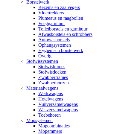
Borstelwerk
Bezems en zaalvegers
Vloertrekkers
Plumeaus en raagbollen
Veeggarnituur
Toiletborstels en garnituur
Afwasborstels en schrobbers
Autowasborstels
Ophangsystemen
Hygiënisch borstelwerk
Overig
Stofwissystemen
Stofwisframes
Stofwisdoeken
Zwabberframes
Zwabberhoezen
Materiaalwagens
Werkwagens
Hotelwagens
Vuilverzamelwagens
Wasverzamelwagens
Toebehoren
Mopsystemen
Mopcombinaties
Mopemmers