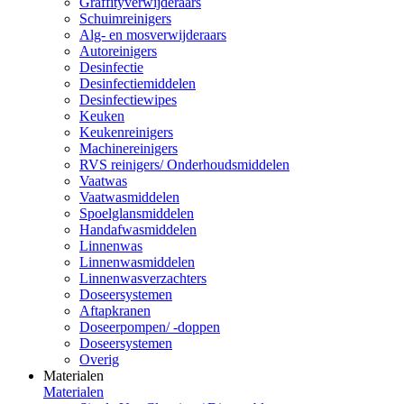
Graffityverwijderaars
Schuimreinigers
Alg- en mosverwijderaars
Autoreinigers
Desinfectie
Desinfectiemiddelen
Desinfectiewipes
Keuken
Keukenreinigers
Machinereinigers
RVS reinigers/ Onderhoudsmiddelen
Vaatwas
Vaatwasmiddelen
Spoelglansmiddelen
Handafwasmiddelen
Linnenwas
Linnenwasmiddelen
Linnenwasverzachters
Doseersystemen
Aftapkranen
Doseerpompen/ -doppen
Doseersystemen
Overig
Materialen
Materialen