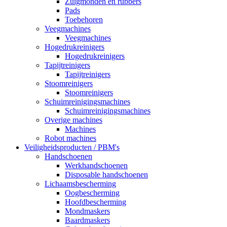
Zuigmonden en rubbers
Pads
Toebehoren
Veegmachines
Veegmachines
Hogedrukreinigers
Hogedrukreinigers
Tapijtreinigers
Tapijtreinigers
Stoomreinigers
Stoomreinigers
Schuimreinigingsmachines
Schuimreinigingsmachines
Overige machines
Machines
Robot machines
Veiligheidsproducten / PBM's
Handschoenen
Werkhandschoenen
Disposable handschoenen
Lichaamsbescherming
Oogbescherming
Hoofdbescherming
Mondmaskers
Baardmaskers