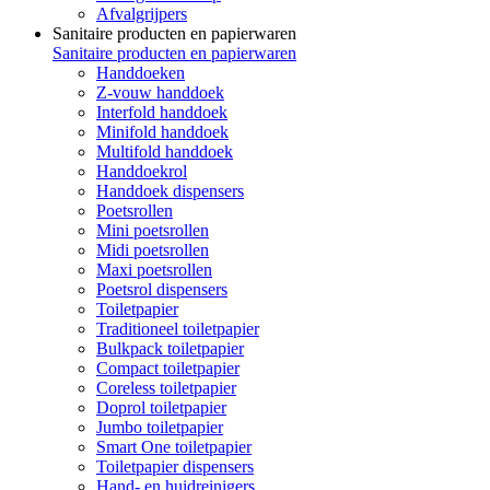
Afvalgrijpers
Sanitaire producten en papierwaren
Sanitaire producten en papierwaren
Handdoeken
Z-vouw handdoek
Interfold handdoek
Minifold handdoek
Multifold handdoek
Handdoekrol
Handdoek dispensers
Poetsrollen
Mini poetsrollen
Midi poetsrollen
Maxi poetsrollen
Poetsrol dispensers
Toiletpapier
Traditioneel toiletpapier
Bulkpack toiletpapier
Compact toiletpapier
Coreless toiletpapier
Doprol toiletpapier
Jumbo toiletpapier
Smart One toiletpapier
Toiletpapier dispensers
Hand- en huidreinigers