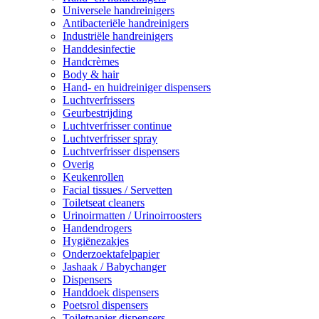
Universele handreinigers
Antibacteriële handreinigers
Industriële handreinigers
Handdesinfectie
Handcrèmes
Body & hair
Hand- en huidreiniger dispensers
Luchtverfrissers
Geurbestrijding
Luchtverfrisser continue
Luchtverfrisser spray
Luchtverfrisser dispensers
Overig
Keukenrollen
Facial tissues / Servetten
Toiletseat cleaners
Urinoirmatten / Urinoirroosters
Handendrogers
Hygiënezakjes
Onderzoektafelpapier
Jashaak / Babychanger
Dispensers
Handdoek dispensers
Poetsrol dispensers
Toiletpapier dispensers