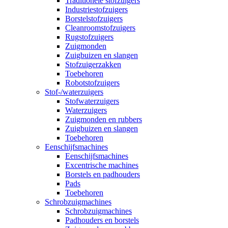
Traditionele stofzuigers
Industriestofzuigers
Borstelstofzuigers
Cleanroomstofzuigers
Rugstofzuigers
Zuigmonden
Zuigbuizen en slangen
Stofzuigerzakken
Toebehoren
Robotstofzuigers
Stof-/waterzuigers
Stofwaterzuigers
Waterzuigers
Zuigmonden en rubbers
Zuigbuizen en slangen
Toebehoren
Eenschijfsmachines
Eenschijfsmachines
Excentrische machines
Borstels en padhouders
Pads
Toebehoren
Schrobzuigmachines
Schrobzuigmachines
Padhouders en borstels