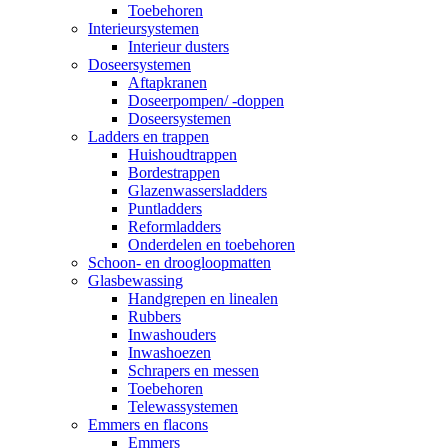
Toebehoren
Interieursystemen
Interieur dusters
Doseersystemen
Aftapkranen
Doseerpompen/ -doppen
Doseersystemen
Ladders en trappen
Huishoudtrappen
Bordestrappen
Glazenwassersladders
Puntladders
Reformladders
Onderdelen en toebehoren
Schoon- en droogloopmatten
Glasbewassing
Handgrepen en linealen
Rubbers
Inwashouders
Inwashoezen
Schrapers en messen
Toebehoren
Telewassystemen
Emmers en flacons
Emmers