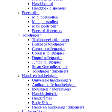
Handdoekrol
Handdoek dispensers
Poetsrollen
Mini poetsrollen
Midi poetsrollen
Maxi poetsrollen
Poetsrol dispensers
Toiletpapier
Traditioneel toiletpapier
Bulkpack toiletpapier
Compact toiletpapier
Coreless toiletpapier
Doprol toiletpapier
Jumbo toiletpapier
Smart One toiletpapier
Toiletpapier dispensers
Hand- en huidreinigers
Universele handreinigers
Antibacteriële handreinigers
Industriële handreinigers
Handdesinfectie
Handcrèmes
Body & hair
Hand- en huidreiniger dispensers
Luchtverfrissers