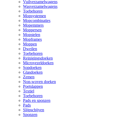
Vuilverzamelwagens
Wasverzamelwagens
Toebehoren
Mopsystemen
Mopcombinaties
Mopemmers
Moppersen
Mopstelen
Mopframes
Moppen
Dweilen
Toebehoren
Reinigingsdoeken
Microvezeldoeken
Sopdoeken
Glasdoeken
Zemen
Non-woven doeken
Poetslappen
Textiel
Toebehoren
Pads en sponzen
Pads
Slijpschijven
Sponzen