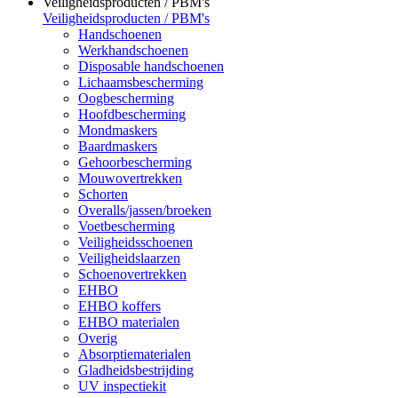
Veiligheidsproducten / PBM's
Veiligheidsproducten / PBM's
Handschoenen
Werkhandschoenen
Disposable handschoenen
Lichaamsbescherming
Oogbescherming
Hoofdbescherming
Mondmaskers
Baardmaskers
Gehoorbescherming
Mouwovertrekken
Schorten
Overalls/jassen/broeken
Voetbescherming
Veiligheidsschoenen
Veiligheidslaarzen
Schoenovertrekken
EHBO
EHBO koffers
EHBO materialen
Overig
Absorptiematerialen
Gladheidsbestrijding
UV inspectiekit