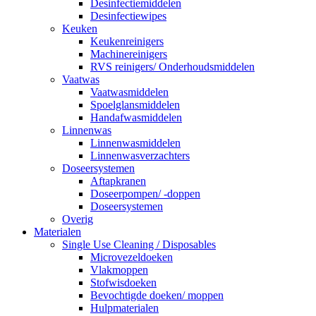
Desinfectiemiddelen
Desinfectiewipes
Keuken
Keukenreinigers
Machinereinigers
RVS reinigers/ Onderhoudsmiddelen
Vaatwas
Vaatwasmiddelen
Spoelglansmiddelen
Handafwasmiddelen
Linnenwas
Linnenwasmiddelen
Linnenwasverzachters
Doseersystemen
Aftapkranen
Doseerpompen/ -doppen
Doseersystemen
Overig
Materialen
Single Use Cleaning / Disposables
Microvezeldoeken
Vlakmoppen
Stofwisdoeken
Bevochtigde doeken/ moppen
Hulpmaterialen