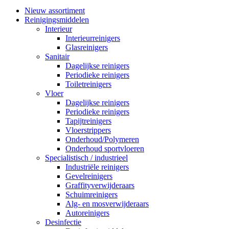
Nieuw assortiment
Reinigingsmiddelen
Interieur
Interieurreinigers
Glasreinigers
Sanitair
Dagelijkse reinigers
Periodieke reinigers
Toiletreinigers
Vloer
Dagelijkse reinigers
Periodieke reinigers
Tapijtreinigers
Vloerstrippers
Onderhoud/Polymeren
Onderhoud sportvloeren
Specialistisch / industrieel
Industriële reinigers
Gevelreinigers
Graffityverwijderaars
Schuimreinigers
Alg- en mosverwijderaars
Autoreinigers
Desinfectie