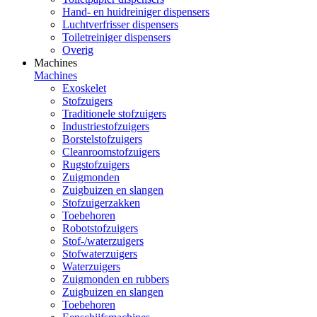
Hand- en huidreiniger dispensers
Luchtverfrisser dispensers
Toiletreiniger dispensers
Overig
Machines
Machines
Exoskelet
Stofzuigers
Traditionele stofzuigers
Industriestofzuigers
Borstelstofzuigers
Cleanroomstofzuigers
Rugstofzuigers
Zuigmonden
Zuigbuizen en slangen
Stofzuigerzakken
Toebehoren
Robotstofzuigers
Stof-/waterzuigers
Stofwaterzuigers
Waterzuigers
Zuigmonden en rubbers
Zuigbuizen en slangen
Toebehoren