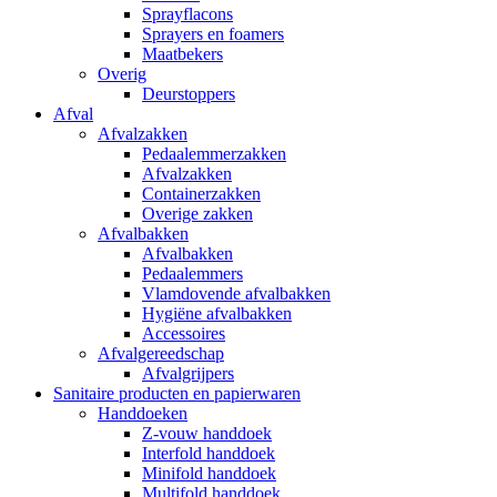
Sprayflacons
Sprayers en foamers
Maatbekers
Overig
Deurstoppers
Afval
Afvalzakken
Pedaalemmerzakken
Afvalzakken
Containerzakken
Overige zakken
Afvalbakken
Afvalbakken
Pedaalemmers
Vlamdovende afvalbakken
Hygiëne afvalbakken
Accessoires
Afvalgereedschap
Afvalgrijpers
Sanitaire producten en papierwaren
Handdoeken
Z-vouw handdoek
Interfold handdoek
Minifold handdoek
Multifold handdoek