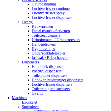
Geurbestrijding
Luchtverfrisser continue
Luchtverfrisser spray
Luchtverfrisser dispensers
Overig
Keukenrollen
Facial tissues / Servetten
Toiletseat cleaners
Urinoirmatten / Urinoirroosters
Handendrogers
Hygiënezakjes
Onderzoektafelpapier
Jashaak / Babychanger
Dispensers
Handdoek dispensers
Poetsrol dispensers
Toiletpapier dispensers
Hand- en huidreiniger dispensers
Luchtverfrisser dispensers
Toiletreiniger dispensers
Overig
Machines
Exoskelet
Stofzuigers