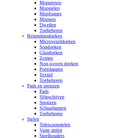
Moppersen
Mopstelen
Mopframes
Moppen
Dweilen
Toebehoren
Reinigingsdoeken
Microvezeldoeken
Sopdoeken
Glasdoeken
Zemen
Non-woven doeken
Poetslappen
Textiel
Toebehoren
Pads en sponzen
Pads
Slijpschijven
Sponzen
Schuurlappen
Toebehoren
Stelen
Telescoopstelen
Vaste stelen
Steelhouders