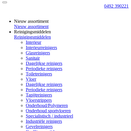
0492 390221
Nieuw assortiment
Nieuw assortiment
Reinigingsmiddelen
Reinigingsmiddelen
Interieur
Interieurreinigers
Glasreinigers
Sanitair
Dagelijkse reinigers
Periodieke reinigers
Toiletreinigers
Vloer
Dagelijkse reinigers
Periodieke reinigers
Tapijtreinigers
Vloerstrippers
Onderhoud/Polymeren
Onderhoud sportvloeren
Specialistisch / industrieel
Industriële reinigers
Gevelreinigers