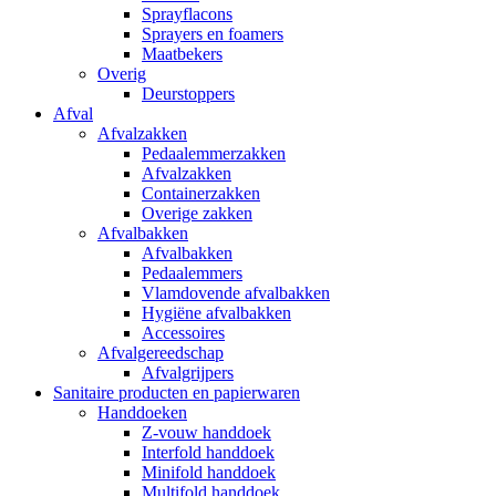
Sprayflacons
Sprayers en foamers
Maatbekers
Overig
Deurstoppers
Afval
Afvalzakken
Pedaalemmerzakken
Afvalzakken
Containerzakken
Overige zakken
Afvalbakken
Afvalbakken
Pedaalemmers
Vlamdovende afvalbakken
Hygiëne afvalbakken
Accessoires
Afvalgereedschap
Afvalgrijpers
Sanitaire producten en papierwaren
Handdoeken
Z-vouw handdoek
Interfold handdoek
Minifold handdoek
Multifold handdoek