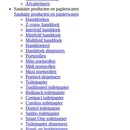
Afvalgrijpers
Sanitaire producten en papierwaren
Sanitaire producten en papierwaren
Handdoeken
Z-vouw handdoek
Interfold handdoek
Minifold handdoek
Multifold handdoek
Handdoekrol
Handdoek dispensers
Poetsrollen
Mini poetsrollen
Midi poetsrollen
Maxi poetsrollen
Poetsrol dispensers
Toiletpapier
Traditioneel toiletpapier
Bulkpack toiletpapier
Compact toiletpapier
Coreless toiletpapier
Doprol toiletpapier
Jumbo toiletpapier
Smart One toiletpapier
Toiletpapier dispensers
Hand- en huidreinigers