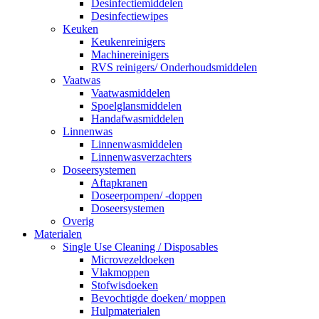
Desinfectiemiddelen
Desinfectiewipes
Keuken
Keukenreinigers
Machinereinigers
RVS reinigers/ Onderhoudsmiddelen
Vaatwas
Vaatwasmiddelen
Spoelglansmiddelen
Handafwasmiddelen
Linnenwas
Linnenwasmiddelen
Linnenwasverzachters
Doseersystemen
Aftapkranen
Doseerpompen/ -doppen
Doseersystemen
Overig
Materialen
Single Use Cleaning / Disposables
Microvezeldoeken
Vlakmoppen
Stofwisdoeken
Bevochtigde doeken/ moppen
Hulpmaterialen