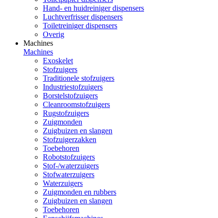
Hand- en huidreiniger dispensers
Luchtverfrisser dispensers
Toiletreiniger dispensers
Overig
Machines
Machines
Exoskelet
Stofzuigers
Traditionele stofzuigers
Industriestofzuigers
Borstelstofzuigers
Cleanroomstofzuigers
Rugstofzuigers
Zuigmonden
Zuigbuizen en slangen
Stofzuigerzakken
Toebehoren
Robotstofzuigers
Stof-/waterzuigers
Stofwaterzuigers
Waterzuigers
Zuigmonden en rubbers
Zuigbuizen en slangen
Toebehoren