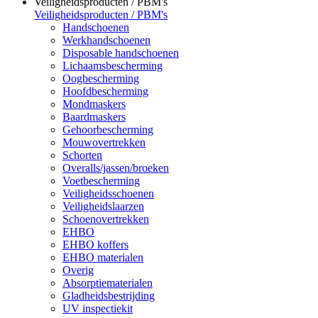
Veiligheidsproducten / PBM's
Veiligheidsproducten / PBM's
Handschoenen
Werkhandschoenen
Disposable handschoenen
Lichaamsbescherming
Oogbescherming
Hoofdbescherming
Mondmaskers
Baardmaskers
Gehoorbescherming
Mouwovertrekken
Schorten
Overalls/jassen/broeken
Voetbescherming
Veiligheidsschoenen
Veiligheidslaarzen
Schoenovertrekken
EHBO
EHBO koffers
EHBO materialen
Overig
Absorptiematerialen
Gladheidsbestrijding
UV inspectiekit