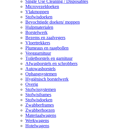
Single Use Cleaning / Disposables
Microvezeldoeken
Vlakmoppen
Stofwisdoeken
Bevochtigde doeken/ moppen
Hulpmaterialen
Borstelwerk
Bezems en zaalvegers
Vloertrekkers
Plumeaus en raagbollen
Veeggarnituur
Toiletborstels en garnituur
Afwasborstels en schrobbers
Autowasborstels
Ophangsystemen
Hygiënisch borstelwerk
Overig
Stofwissystemen
Stofwisframes
Stofwisdoeken
Zwabberframes
Zwabberhoezen
Materiaalwagens
Werkwagens
Hotelwagens