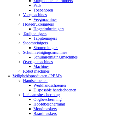
Zuigmonden en rubbers
Pads
Toebehoren
Veegmachines
Veegmachines
Hogedrukreinigers
Hogedrukreinigers
Tapijtreinigers
Tapijtreinigers
Stoomreinigers
Stoomreinigers
Schuimreinigingsmachines
Schuimreinigingsmachines
Overige machines
Machines
Robot machines
Veiligheidsproducten / PBM's
Handschoenen
Werkhandschoenen
Disposable handschoenen
Lichaamsbescherming
Oogbescherming
Hoofdbescherming
Mondmaskers
Baardmaskers