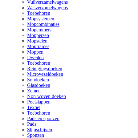
Vuilverzamelwagens
Wasverzamelwagens
Toebehoren
Mopsystemen
Mopcombinaties
Mopemmers
Moppersen
Mopstelen
Mopframes
Moppen
Dweilen
Toebehoren
Reinigingsdoeken
Microvezeldoeken
Sopdoeken
Glasdoeken
Zemen
Non-woven doeken
Poetslappen
Textiel
Toebehoren
Pads en sponzen
Pads
Slijpschijven
Sponzen