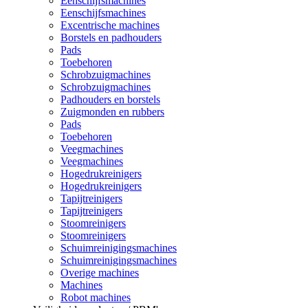
Eenschijfsmachines
Eenschijfsmachines
Excentrische machines
Borstels en padhouders
Pads
Toebehoren
Schrobzuigmachines
Schrobzuigmachines
Padhouders en borstels
Zuigmonden en rubbers
Pads
Toebehoren
Veegmachines
Veegmachines
Hogedrukreinigers
Hogedrukreinigers
Tapijtreinigers
Tapijtreinigers
Stoomreinigers
Stoomreinigers
Schuimreinigingsmachines
Schuimreinigingsmachines
Overige machines
Machines
Robot machines