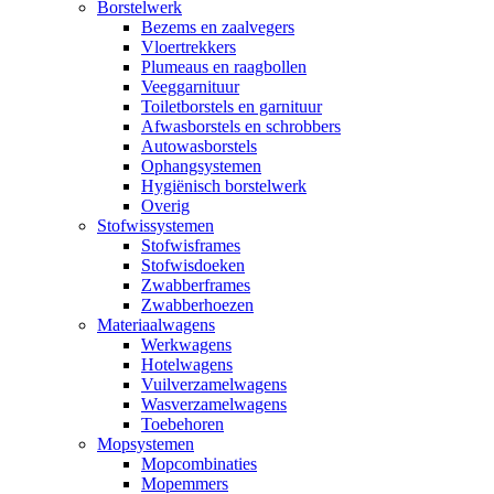
Borstelwerk
Bezems en zaalvegers
Vloertrekkers
Plumeaus en raagbollen
Veeggarnituur
Toiletborstels en garnituur
Afwasborstels en schrobbers
Autowasborstels
Ophangsystemen
Hygiënisch borstelwerk
Overig
Stofwissystemen
Stofwisframes
Stofwisdoeken
Zwabberframes
Zwabberhoezen
Materiaalwagens
Werkwagens
Hotelwagens
Vuilverzamelwagens
Wasverzamelwagens
Toebehoren
Mopsystemen
Mopcombinaties
Mopemmers