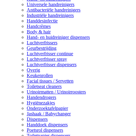
Universele handreinigers
Antibacteriële handreinigers
Industriële handreinigers
Handdesinfectie
Handcrèmes
Body & hair
Hand- en huidreiniger dispensers
Luchtverfrissers
Geurbestrijding
Luchtverfrisser continue
Luchtverfrisser spray
Luchtverfrisser dispensers
Overig
Keukenrollen
Facial tissues / Servetten
Toiletseat cleaners
Urinoirmatten / Urinoirroosters
Handendrogers
Hygiënezakjes
Onderzoektafelpapier
Jashaak / Babychanger
Dispensers
Handdoek dispensers
Poetsrol dispensers
Toiletpapier dispensers