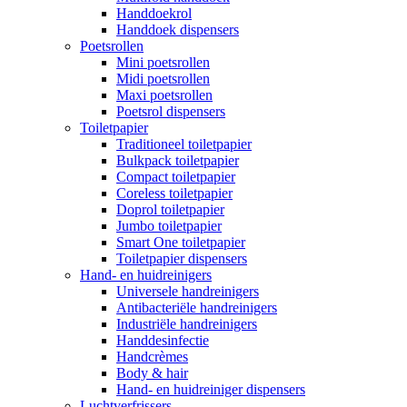
Handdoekrol
Handdoek dispensers
Poetsrollen
Mini poetsrollen
Midi poetsrollen
Maxi poetsrollen
Poetsrol dispensers
Toiletpapier
Traditioneel toiletpapier
Bulkpack toiletpapier
Compact toiletpapier
Coreless toiletpapier
Doprol toiletpapier
Jumbo toiletpapier
Smart One toiletpapier
Toiletpapier dispensers
Hand- en huidreinigers
Universele handreinigers
Antibacteriële handreinigers
Industriële handreinigers
Handdesinfectie
Handcrèmes
Body & hair
Hand- en huidreiniger dispensers
Luchtverfrissers