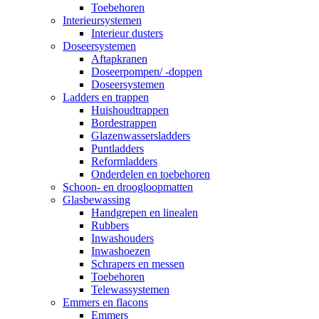
Toebehoren
Interieursystemen
Interieur dusters
Doseersystemen
Aftapkranen
Doseerpompen/ -doppen
Doseersystemen
Ladders en trappen
Huishoudtrappen
Bordestrappen
Glazenwassersladders
Puntladders
Reformladders
Onderdelen en toebehoren
Schoon- en droogloopmatten
Glasbewassing
Handgrepen en linealen
Rubbers
Inwashouders
Inwashoezen
Schrapers en messen
Toebehoren
Telewassystemen
Emmers en flacons
Emmers