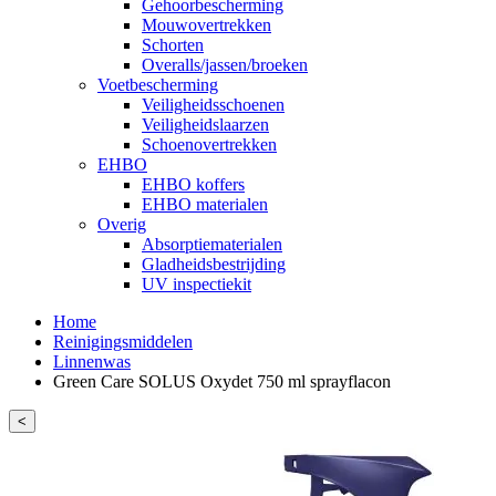
Gehoorbescherming
Mouwovertrekken
Schorten
Overalls/jassen/broeken
Voetbescherming
Veiligheidsschoenen
Veiligheidslaarzen
Schoenovertrekken
EHBO
EHBO koffers
EHBO materialen
Overig
Absorptiematerialen
Gladheidsbestrijding
UV inspectiekit
Home
Reinigingsmiddelen
Linnenwas
Green Care SOLUS Oxydet 750 ml sprayflacon
<