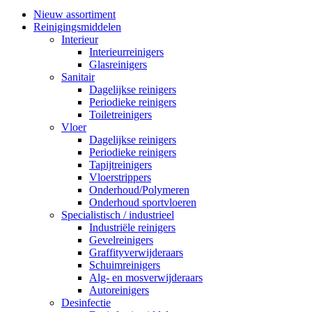
Nieuw assortiment
Reinigingsmiddelen
Interieur
Interieurreinigers
Glasreinigers
Sanitair
Dagelijkse reinigers
Periodieke reinigers
Toiletreinigers
Vloer
Dagelijkse reinigers
Periodieke reinigers
Tapijtreinigers
Vloerstrippers
Onderhoud/Polymeren
Onderhoud sportvloeren
Specialistisch / industrieel
Industriële reinigers
Gevelreinigers
Graffityverwijderaars
Schuimreinigers
Alg- en mosverwijderaars
Autoreinigers
Desinfectie