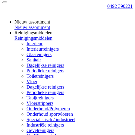
0492 390221
Nieuw assortiment
Nieuw assortiment
Reinigingsmiddelen
Reinigingsmiddelen
Interieur
Interieurreinigers
Glasreinigers
Sanitair
Dagelijkse reinigers
Periodieke reinigers
Toiletreinigers
Vloer
Dagelijkse reinigers
Periodieke reinigers
Tapijtreinigers
Vloerstrippers
Onderhoud/Polymeren
Onderhoud sportvloeren
Specialistisch / industrieel
Industriële reinigers
Gevelreinigers