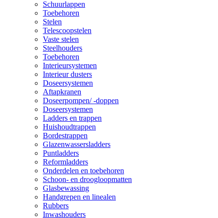
Schuurlappen
Toebehoren
Stelen
Telescoopstelen
Vaste stelen
Steelhouders
Toebehoren
Interieursystemen
Interieur dusters
Doseersystemen
Aftapkranen
Doseerpompen/ -doppen
Doseersystemen
Ladders en trappen
Huishoudtrappen
Bordestrappen
Glazenwassersladders
Puntladders
Reformladders
Onderdelen en toebehoren
Schoon- en droogloopmatten
Glasbewassing
Handgrepen en linealen
Rubbers
Inwashouders