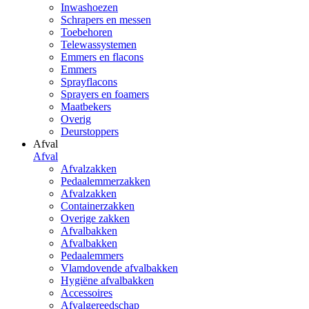
Inwashoezen
Schrapers en messen
Toebehoren
Telewassystemen
Emmers en flacons
Emmers
Sprayflacons
Sprayers en foamers
Maatbekers
Overig
Deurstoppers
Afval
Afval
Afvalzakken
Pedaalemmerzakken
Afvalzakken
Containerzakken
Overige zakken
Afvalbakken
Afvalbakken
Pedaalemmers
Vlamdovende afvalbakken
Hygiëne afvalbakken
Accessoires
Afvalgereedschap