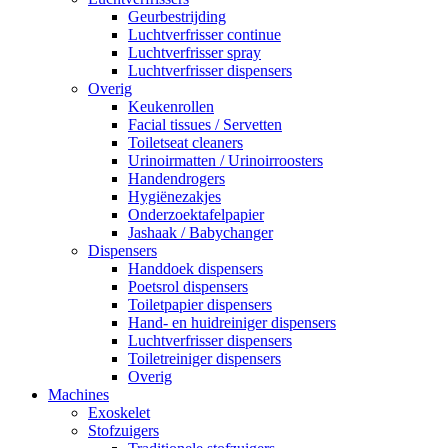
Geurbestrijding
Luchtverfrisser continue
Luchtverfrisser spray
Luchtverfrisser dispensers
Overig
Keukenrollen
Facial tissues / Servetten
Toiletseat cleaners
Urinoirmatten / Urinoirroosters
Handendrogers
Hygiënezakjes
Onderzoektafelpapier
Jashaak / Babychanger
Dispensers
Handdoek dispensers
Poetsrol dispensers
Toiletpapier dispensers
Hand- en huidreiniger dispensers
Luchtverfrisser dispensers
Toiletreiniger dispensers
Overig
Machines
Exoskelet
Stofzuigers