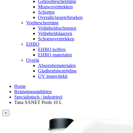
Gehoorbescherming
Mouwovertrekken
Schorten
Overalls/jassen/broeken
Voetbescherming
Veiligheidsschoenen
Veiligheidslaarzen
Schoenovertrekken
EHBO
EHBO koffers
EHBO materialen
Overig
Absorptiematerialen
Gladheidsbestrijding
UV inspectiekit
Home
Reinigingsmiddelen
Specialistisch / industrieel
Tana SANET Pools 10 L
<