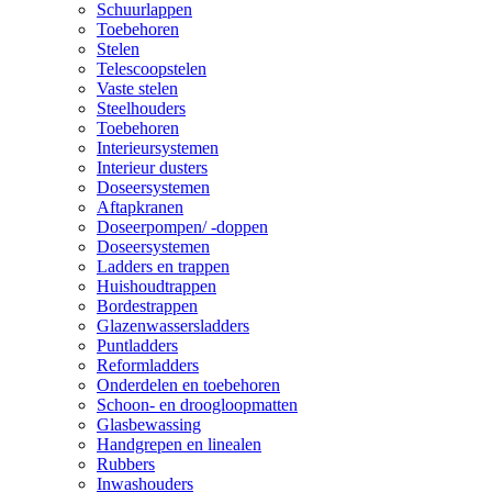
Schuurlappen
Toebehoren
Stelen
Telescoopstelen
Vaste stelen
Steelhouders
Toebehoren
Interieursystemen
Interieur dusters
Doseersystemen
Aftapkranen
Doseerpompen/ -doppen
Doseersystemen
Ladders en trappen
Huishoudtrappen
Bordestrappen
Glazenwassersladders
Puntladders
Reformladders
Onderdelen en toebehoren
Schoon- en droogloopmatten
Glasbewassing
Handgrepen en linealen
Rubbers
Inwashouders