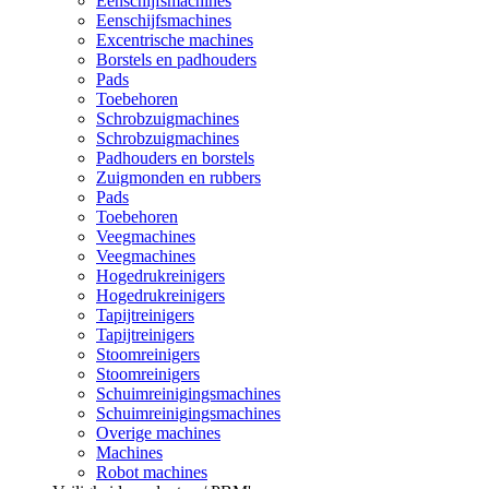
Eenschijfsmachines
Eenschijfsmachines
Excentrische machines
Borstels en padhouders
Pads
Toebehoren
Schrobzuigmachines
Schrobzuigmachines
Padhouders en borstels
Zuigmonden en rubbers
Pads
Toebehoren
Veegmachines
Veegmachines
Hogedrukreinigers
Hogedrukreinigers
Tapijtreinigers
Tapijtreinigers
Stoomreinigers
Stoomreinigers
Schuimreinigingsmachines
Schuimreinigingsmachines
Overige machines
Machines
Robot machines