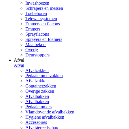
Inwashoezen
Schrapers en messen
Toebehoren
Telewassystemen
Emmers en flacons
Emmers
Sprayflacons
Sprayers en foamers
Maatbekers
Overig
Deurstoppers
Afval
Afval
Afvalzakken
Pedaalemmerzakken
Afvalzakken
Containerzakken
Overige zakken
Afvalbakken
Afvalbakken
Pedaalemmers
Vlamdovende afvalbakken
Hygiëne afvalbakken
Accessoires
Afvalgereedschap