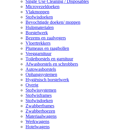
Single Use Cleaning / Disposables
Microvezeldoeken
Vlakmoppen
Stofwisdoeken
Bevochtigde doeken/ moppen
Hulpmaterialen
Borstelwerk
Bezems en zaalvegers
Vloertrekkers
Plumeaus en raagbollen
Veeggarnituur
Toiletborstels en garnituur
Afwasborstels en schrobbers
Autowasborstels
Ophangsystemen
Hygiënisch borstelwerk
Overig
Stofwissystemen
Stofwisframes
Stofwisdoeken
Zwabberframes
Zwabberhoezen
Materiaalwagens
Werkwagens
Hotelwagens