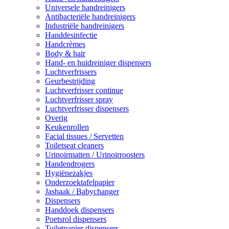
Universele handreinigers
Antibacteriële handreinigers
Industriële handreinigers
Handdesinfectie
Handcrèmes
Body & hair
Hand- en huidreiniger dispensers
Luchtverfrissers
Geurbestrijding
Luchtverfrisser continue
Luchtverfrisser spray
Luchtverfrisser dispensers
Overig
Keukenrollen
Facial tissues / Servetten
Toiletseat cleaners
Urinoirmatten / Urinoirroosters
Handendrogers
Hygiënezakjes
Onderzoektafelpapier
Jashaak / Babychanger
Dispensers
Handdoek dispensers
Poetsrol dispensers
Toiletpapier dispensers