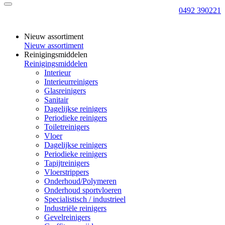
0492 390221
Nieuw assortiment
Nieuw assortiment
Reinigingsmiddelen
Reinigingsmiddelen
Interieur
Interieurreinigers
Glasreinigers
Sanitair
Dagelijkse reinigers
Periodieke reinigers
Toiletreinigers
Vloer
Dagelijkse reinigers
Periodieke reinigers
Tapijtreinigers
Vloerstrippers
Onderhoud/Polymeren
Onderhoud sportvloeren
Specialistisch / industrieel
Industriële reinigers
Gevelreinigers