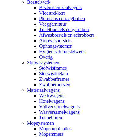
Borstelwerk
Bezems en zaalvegers
Vloertrekkers
Plumeaus en raagbollen
Veeggarnituur
Toiletborstels en garnituur
Afwasborstels en schrobbers
Autowasborstels
Ophangsystemen
Hygiënisch borstelwerk
Overig
Stofwissystemen
Stofwisframes
Stofwisdoeken
Zwabberframes
Zwabberhoezen
Materiaalwagens
Werkwagens
Hotelwagens
Vuilverzamelwagens
Wasverzamelwagens
Toebehoren
Mopsystemen
Mopcombinaties
Mopemmers