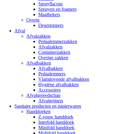
Sprayflacons
Sprayers en foamers
Maatbekers
Overig
Deurstoppers
Afval
Afvalzakken
Pedaalemmerzakken
Afvalzakken
Containerzakken
Overige zakken
Afvalbakken
Afvalbakken
Pedaalemmers
Vlamdovende afvalbakken
Hygiëne afvalbakken
Accessoires
Afvalgereedschap
Afvalgrijpers
Sanitaire producten en papierwaren
Handdoeken
Z-vouw handdoek
Interfold handdoek
Minifold handdoek
Multifold handdoek