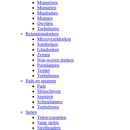
Moppersen
Mopstelen
Mopframes
Moppen
Dweilen
Toebehoren
Reinigingsdoeken
Microvezeldoeken
Sopdoeken
Glasdoeken
Zemen
Non-woven doeken
Poetslappen
Textiel
Toebehoren
Pads en sponzen
Pads
Slijpschijven
Sponzen
Schuurlappen
Toebehoren
Stelen
Telescoopstelen
Vaste stelen
Steelhouders