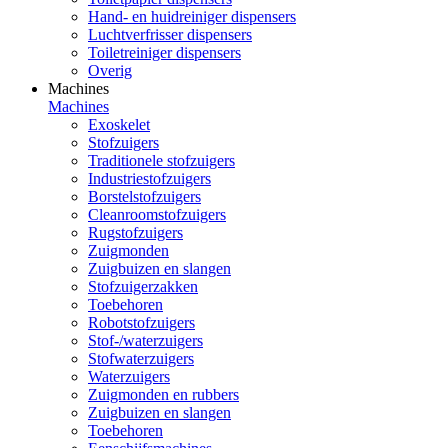
Hand- en huidreiniger dispensers
Luchtverfrisser dispensers
Toiletreiniger dispensers
Overig
Machines
Machines
Exoskelet
Stofzuigers
Traditionele stofzuigers
Industriestofzuigers
Borstelstofzuigers
Cleanroomstofzuigers
Rugstofzuigers
Zuigmonden
Zuigbuizen en slangen
Stofzuigerzakken
Toebehoren
Robotstofzuigers
Stof-/waterzuigers
Stofwaterzuigers
Waterzuigers
Zuigmonden en rubbers
Zuigbuizen en slangen
Toebehoren