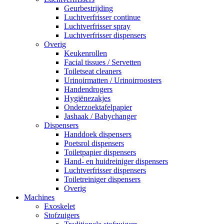
Geurbestrijding
Luchtverfrisser continue
Luchtverfrisser spray
Luchtverfrisser dispensers
Overig
Keukenrollen
Facial tissues / Servetten
Toiletseat cleaners
Urinoirmatten / Urinoirroosters
Handendrogers
Hygiënezakjes
Onderzoektafelpapier
Jashaak / Babychanger
Dispensers
Handdoek dispensers
Poetsrol dispensers
Toiletpapier dispensers
Hand- en huidreiniger dispensers
Luchtverfrisser dispensers
Toiletreiniger dispensers
Overig
Machines
Exoskelet
Stofzuigers