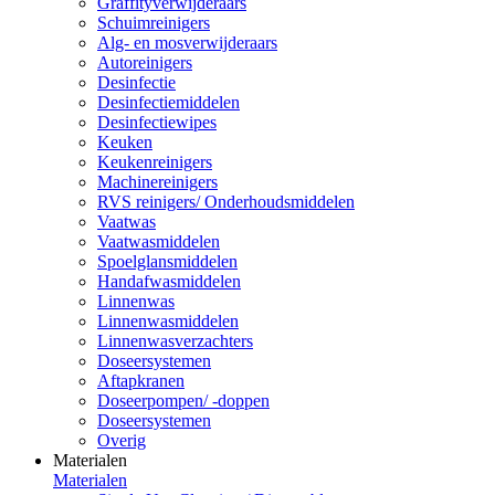
Graffityverwijderaars
Schuimreinigers
Alg- en mosverwijderaars
Autoreinigers
Desinfectie
Desinfectiemiddelen
Desinfectiewipes
Keuken
Keukenreinigers
Machinereinigers
RVS reinigers/ Onderhoudsmiddelen
Vaatwas
Vaatwasmiddelen
Spoelglansmiddelen
Handafwasmiddelen
Linnenwas
Linnenwasmiddelen
Linnenwasverzachters
Doseersystemen
Aftapkranen
Doseerpompen/ -doppen
Doseersystemen
Overig
Materialen
Materialen