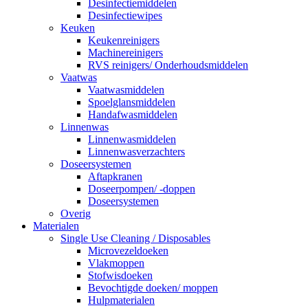
Desinfectiemiddelen
Desinfectiewipes
Keuken
Keukenreinigers
Machinereinigers
RVS reinigers/ Onderhoudsmiddelen
Vaatwas
Vaatwasmiddelen
Spoelglansmiddelen
Handafwasmiddelen
Linnenwas
Linnenwasmiddelen
Linnenwasverzachters
Doseersystemen
Aftapkranen
Doseerpompen/ -doppen
Doseersystemen
Overig
Materialen
Single Use Cleaning / Disposables
Microvezeldoeken
Vlakmoppen
Stofwisdoeken
Bevochtigde doeken/ moppen
Hulpmaterialen