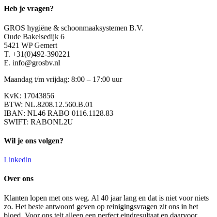
Heb je vragen?
GROS hygiëne & schoonmaaksystemen B.V.
Oude Bakelsedijk 6
5421 WP Gemert
T. +31(0)492-390221
E. info@grosbv.nl
Maandag t/m vrijdag: 8:00 – 17:00 uur
KvK: 17043856
BTW: NL.8208.12.560.B.01
IBAN: NL46 RABO 0116.1128.83
SWIFT: RABONL2U
Wil je ons volgen?
Linkedin
Over ons
Klanten lopen met ons weg. Al 40 jaar lang en dat is niet voor niets
zo. Het beste antwoord geven op reinigingsvragen zit ons in het
bloed. Voor ons telt alleen een perfect eindresultaat en daarvoor