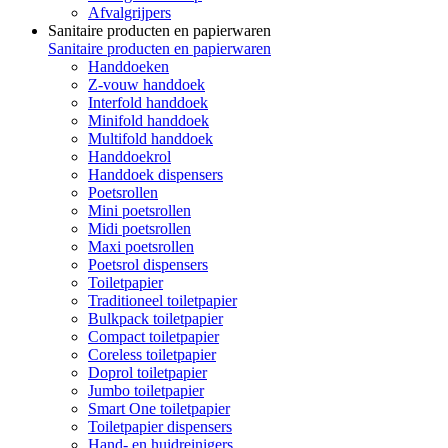
Afvalgrijpers
Sanitaire producten en papierwaren
Sanitaire producten en papierwaren
Handdoeken
Z-vouw handdoek
Interfold handdoek
Minifold handdoek
Multifold handdoek
Handdoekrol
Handdoek dispensers
Poetsrollen
Mini poetsrollen
Midi poetsrollen
Maxi poetsrollen
Poetsrol dispensers
Toiletpapier
Traditioneel toiletpapier
Bulkpack toiletpapier
Compact toiletpapier
Coreless toiletpapier
Doprol toiletpapier
Jumbo toiletpapier
Smart One toiletpapier
Toiletpapier dispensers
Hand- en huidreinigers