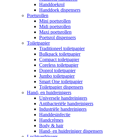
Handdoekrol
Handdoek dispensers
Poetsrollen
Mini poetsrollen
Midi poetsrollen
Maxi poetsrollen
Poetsrol dispensers
Toiletpapier
Traditioneel toiletpapier
Bulkpack toiletpapier
Compact toiletpapier
Coreless toiletpapier
Doprol toiletpapier
Jumbo toiletpapier
Smart One toiletpapier
Toiletpapier dispensers
Hand- en huidreinigers
Universele handreinigers
Antibacteriële handreinigers
Industriële handreinigers
Handdesinfectie
Handcrèmes
Body & hair
Hand- en huidreiniger dispensers
Luchtverfrissers