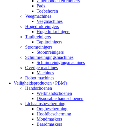
Zuigmonden en rubbers
Pads
Toebehoren
Veegmachines
Veegmachines
Hogedrukreinigers
Hogedrukreinigers
Tapijtreinigers
Tapijtreinigers
Stoomreinigers
Stoomreinigers
Schuimreinigingsmachines
Schuimreinigingsmachines
Overige machines
Machines
Robot machines
Veiligheidsproducten / PBM's
Handschoenen
Werkhandschoenen
Disposable handschoenen
Lichaamsbescherming
Oogbescherming
Hoofdbescherming
Mondmaskers
Baardmaskers