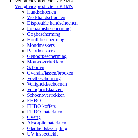
Veiligheidsproducten / PBM's
Veiligheidsproducten / PBM's
Handschoenen
Werkhandschoenen
Disposable handschoenen
Lichaamsbescherming
Oogbescherming
Hoofdbescherming
Mondmaskers
Baardmaskers
Gehoorbescherming
Mouwovertrekken
Schorten
Overalls/jassen/broeken
Voetbescherming
Veiligheidsschoenen
Veiligheidslaarzen
Schoenovertrekken
EHBO
EHBO koffers
EHBO materialen
Overig
Absorptiematerialen
Gladheidsbestrijding
UV inspectiekit