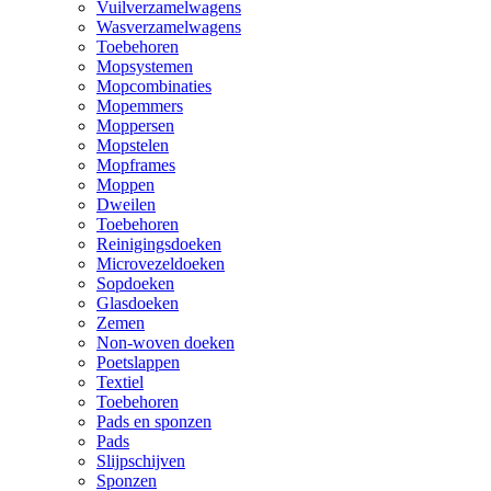
Vuilverzamelwagens
Wasverzamelwagens
Toebehoren
Mopsystemen
Mopcombinaties
Mopemmers
Moppersen
Mopstelen
Mopframes
Moppen
Dweilen
Toebehoren
Reinigingsdoeken
Microvezeldoeken
Sopdoeken
Glasdoeken
Zemen
Non-woven doeken
Poetslappen
Textiel
Toebehoren
Pads en sponzen
Pads
Slijpschijven
Sponzen