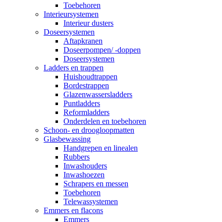
Toebehoren
Interieursystemen
Interieur dusters
Doseersystemen
Aftapkranen
Doseerpompen/ -doppen
Doseersystemen
Ladders en trappen
Huishoudtrappen
Bordestrappen
Glazenwassersladders
Puntladders
Reformladders
Onderdelen en toebehoren
Schoon- en droogloopmatten
Glasbewassing
Handgrepen en linealen
Rubbers
Inwashouders
Inwashoezen
Schrapers en messen
Toebehoren
Telewassystemen
Emmers en flacons
Emmers