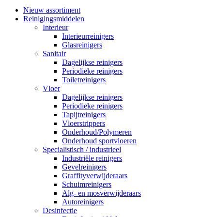
Nieuw assortiment
Reinigingsmiddelen
Interieur
Interieurreinigers
Glasreinigers
Sanitair
Dagelijkse reinigers
Periodieke reinigers
Toiletreinigers
Vloer
Dagelijkse reinigers
Periodieke reinigers
Tapijtreinigers
Vloerstrippers
Onderhoud/Polymeren
Onderhoud sportvloeren
Specialistisch / industrieel
Industriële reinigers
Gevelreinigers
Graffityverwijderaars
Schuimreinigers
Alg- en mosverwijderaars
Autoreinigers
Desinfectie