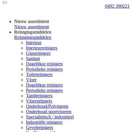
0492 390221
Nieuw assortiment
Nieuw assortiment
Reinigingsmiddelen
Reinigingsmiddelen
Interieur
Interieurreinigers
Glasreinigers
Sanitair
Dagelijkse reinigers
Periodieke reinigers
Toiletreinigers
Vloer
Dagelijkse reinigers
Periodieke reinigers
Tapijtreinigers
Vloerstrippers
Onderhoud/Polymeren
Onderhoud sportvloeren
Specialistisch / industrieel
Industriële reinigers
Gevelreinigers