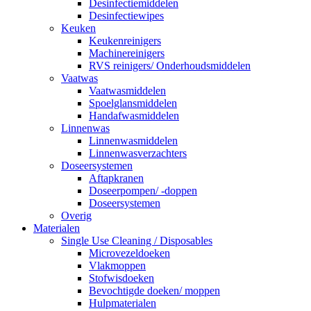
Desinfectiemiddelen
Desinfectiewipes
Keuken
Keukenreinigers
Machinereinigers
RVS reinigers/ Onderhoudsmiddelen
Vaatwas
Vaatwasmiddelen
Spoelglansmiddelen
Handafwasmiddelen
Linnenwas
Linnenwasmiddelen
Linnenwasverzachters
Doseersystemen
Aftapkranen
Doseerpompen/ -doppen
Doseersystemen
Overig
Materialen
Single Use Cleaning / Disposables
Microvezeldoeken
Vlakmoppen
Stofwisdoeken
Bevochtigde doeken/ moppen
Hulpmaterialen