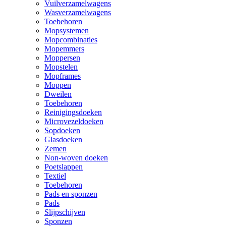
Vuilverzamelwagens
Wasverzamelwagens
Toebehoren
Mopsystemen
Mopcombinaties
Mopemmers
Moppersen
Mopstelen
Mopframes
Moppen
Dweilen
Toebehoren
Reinigingsdoeken
Microvezeldoeken
Sopdoeken
Glasdoeken
Zemen
Non-woven doeken
Poetslappen
Textiel
Toebehoren
Pads en sponzen
Pads
Slijpschijven
Sponzen