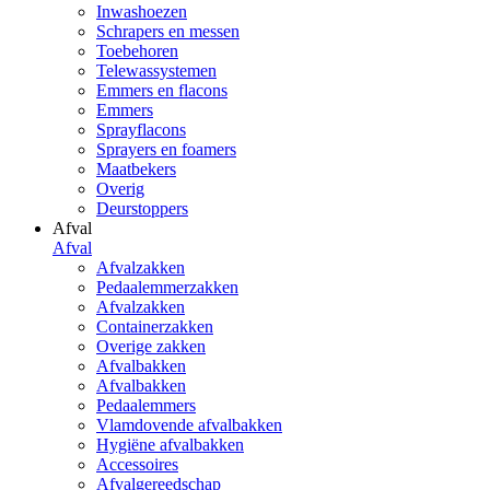
Inwashoezen
Schrapers en messen
Toebehoren
Telewassystemen
Emmers en flacons
Emmers
Sprayflacons
Sprayers en foamers
Maatbekers
Overig
Deurstoppers
Afval
Afval
Afvalzakken
Pedaalemmerzakken
Afvalzakken
Containerzakken
Overige zakken
Afvalbakken
Afvalbakken
Pedaalemmers
Vlamdovende afvalbakken
Hygiëne afvalbakken
Accessoires
Afvalgereedschap