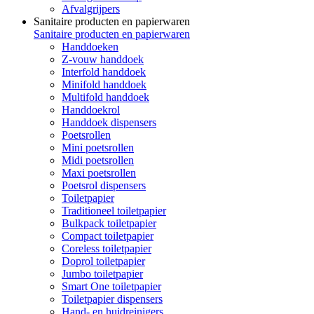
Afvalgrijpers
Sanitaire producten en papierwaren
Sanitaire producten en papierwaren
Handdoeken
Z-vouw handdoek
Interfold handdoek
Minifold handdoek
Multifold handdoek
Handdoekrol
Handdoek dispensers
Poetsrollen
Mini poetsrollen
Midi poetsrollen
Maxi poetsrollen
Poetsrol dispensers
Toiletpapier
Traditioneel toiletpapier
Bulkpack toiletpapier
Compact toiletpapier
Coreless toiletpapier
Doprol toiletpapier
Jumbo toiletpapier
Smart One toiletpapier
Toiletpapier dispensers
Hand- en huidreinigers