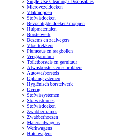
Single Use Cleaning / Disposables
Microvezeldoeken
Vlakmoppen
Stofwisdoeken
Bevochtigde doeken/ moppen
Hulpmaterialen
Borstelwerk
Bezems en zaalvegers
Vloertrekkers
Plumeaus en raagbollen
Veeggarnituur
Toiletborstels en garnituur
Afwasborstels en schrobbers
Autowasborstels
Ophangsystemen
Hygiënisch borstelwerk
Overig
Stofwissystemen
Stofwisframes
Stofwisdoeken
Zwabberframes
Zwabberhoezen
Materiaalwagens
Werkwagens
Hotelwagens