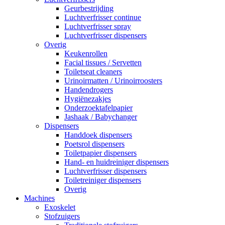
Geurbestrijding
Luchtverfrisser continue
Luchtverfrisser spray
Luchtverfrisser dispensers
Overig
Keukenrollen
Facial tissues / Servetten
Toiletseat cleaners
Urinoirmatten / Urinoirroosters
Handendrogers
Hygiënezakjes
Onderzoektafelpapier
Jashaak / Babychanger
Dispensers
Handdoek dispensers
Poetsrol dispensers
Toiletpapier dispensers
Hand- en huidreiniger dispensers
Luchtverfrisser dispensers
Toiletreiniger dispensers
Overig
Machines
Exoskelet
Stofzuigers