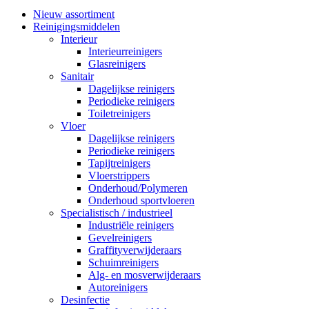
Nieuw assortiment
Reinigingsmiddelen
Interieur
Interieurreinigers
Glasreinigers
Sanitair
Dagelijkse reinigers
Periodieke reinigers
Toiletreinigers
Vloer
Dagelijkse reinigers
Periodieke reinigers
Tapijtreinigers
Vloerstrippers
Onderhoud/Polymeren
Onderhoud sportvloeren
Specialistisch / industrieel
Industriële reinigers
Gevelreinigers
Graffityverwijderaars
Schuimreinigers
Alg- en mosverwijderaars
Autoreinigers
Desinfectie