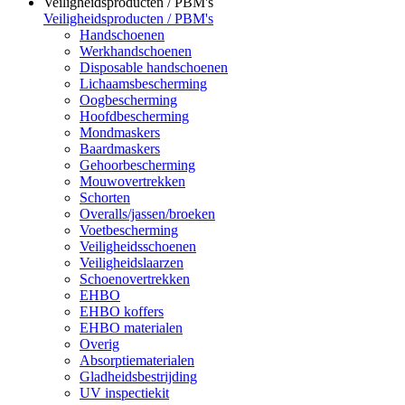
Veiligheidsproducten / PBM's
Veiligheidsproducten / PBM's
Handschoenen
Werkhandschoenen
Disposable handschoenen
Lichaamsbescherming
Oogbescherming
Hoofdbescherming
Mondmaskers
Baardmaskers
Gehoorbescherming
Mouwovertrekken
Schorten
Overalls/jassen/broeken
Voetbescherming
Veiligheidsschoenen
Veiligheidslaarzen
Schoenovertrekken
EHBO
EHBO koffers
EHBO materialen
Overig
Absorptiematerialen
Gladheidsbestrijding
UV inspectiekit