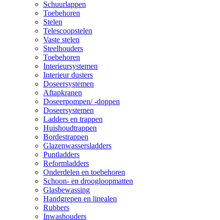
Schuurlappen
Toebehoren
Stelen
Telescoopstelen
Vaste stelen
Steelhouders
Toebehoren
Interieursystemen
Interieur dusters
Doseersystemen
Aftapkranen
Doseerpompen/ -doppen
Doseersystemen
Ladders en trappen
Huishoudtrappen
Bordestrappen
Glazenwassersladders
Puntladders
Reformladders
Onderdelen en toebehoren
Schoon- en droogloopmatten
Glasbewassing
Handgrepen en linealen
Rubbers
Inwashouders