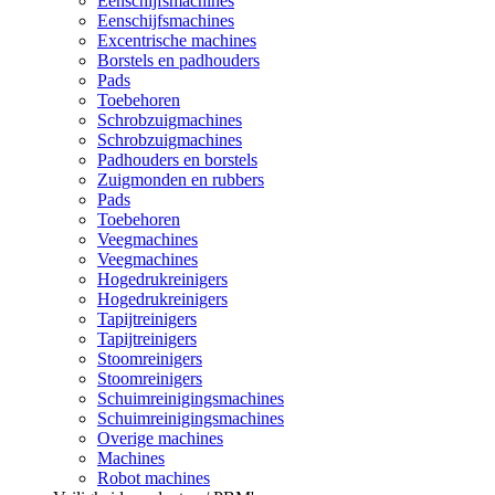
Eenschijfsmachines
Eenschijfsmachines
Excentrische machines
Borstels en padhouders
Pads
Toebehoren
Schrobzuigmachines
Schrobzuigmachines
Padhouders en borstels
Zuigmonden en rubbers
Pads
Toebehoren
Veegmachines
Veegmachines
Hogedrukreinigers
Hogedrukreinigers
Tapijtreinigers
Tapijtreinigers
Stoomreinigers
Stoomreinigers
Schuimreinigingsmachines
Schuimreinigingsmachines
Overige machines
Machines
Robot machines