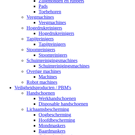
Zuigmonden en rubbers
Pads
Toebehoren
Veegmachines
Veegmachines
Hogedrukreinigers
Hogedrukreinigers
Tapijtreinigers
Tapijtreinigers
Stoomreinigers
Stoomreinigers
Schuimreinigingsmachines
Schuimreinigingsmachines
Overige machines
Machines
Robot machines
Veiligheidsproducten / PBM's
Handschoenen
Werkhandschoenen
Disposable handschoenen
Lichaamsbescherming
Oogbescherming
Hoofdbescherming
Mondmaskers
Baardmaskers