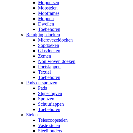
Moppersen
Mopstelen
Mopframes
Moppen
Dweilen
Toebehoren
Reinigingsdoeken
Microvezeldoeken
Sopdoeken
Glasdoeken
Zemen
Non-woven doeken
Poetslappen
Textiel
Toebehoren
Pads en sponzen
Pads
Slijpschijven
Sponzen
Schuurlappen
Toebehoren
Stelen
Telescoopstelen
Vaste stelen
Steelhouders