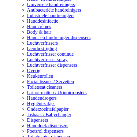
Universele handreinigers
Antibacteriële handreinigers
Industriële handreinigers
Handdesinfectie
Handcrèmes
Body & hair
Hand- en huidreiniger dispensers
Luchtverfrissers
Geurbestrijding
Luchtverfrisser continue
Luchtverfrisser spray
Luchtverfrisser dispensers
Overig
Keukenrollen
Facial tissues / Servetten
Toiletseat cleaners
Urinoirmatten / Urinoirroosters
Handendrogers
Hygiënezakjes
Onderzoektafelpapier
Jashaak / Babychanger
Dispensers
Handdoek dispensers
Poetsrol dispensers
Toiletpapier dispensers