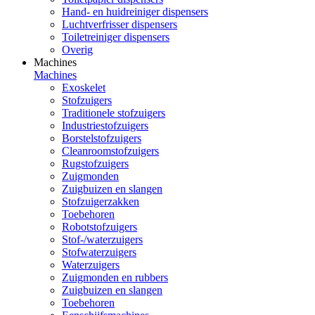
Hand- en huidreiniger dispensers
Luchtverfrisser dispensers
Toiletreiniger dispensers
Overig
Machines
Machines
Exoskelet
Stofzuigers
Traditionele stofzuigers
Industriestofzuigers
Borstelstofzuigers
Cleanroomstofzuigers
Rugstofzuigers
Zuigmonden
Zuigbuizen en slangen
Stofzuigerzakken
Toebehoren
Robotstofzuigers
Stof-/waterzuigers
Stofwaterzuigers
Waterzuigers
Zuigmonden en rubbers
Zuigbuizen en slangen
Toebehoren