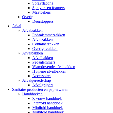
Sprayflacons
Sprayers en foamers
Maatbekers
Overig
Deurstoppers
Afval
Afvalzakken
Pedaalemmerzakken
Afvalzakken
Containerzakken
Overige zakken
Afvalbakken
Afvalbakken
Pedaalemmers
Vlamdovende afvalbakken
Hygiëne afvalbakken
Accessoires
Afvalgereedschap
Afvalgrijpers
Sanitaire producten en papierwaren
Handdoeken
Z-vouw handdoek
Interfold handdoek
Minifold handdoek
Multifold handdoek