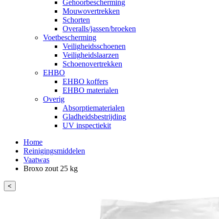
Gehoorbescherming
Mouwovertrekken
Schorten
Overalls/jassen/broeken
Voetbescherming
Veiligheidsschoenen
Veiligheidslaarzen
Schoenovertrekken
EHBO
EHBO koffers
EHBO materialen
Overig
Absorptiematerialen
Gladheidsbestrijding
UV inspectiekit
Home
Reinigingsmiddelen
Vaatwas
Broxo zout 25 kg
<