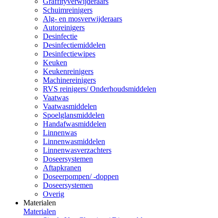
Graffityverwijderaars
Schuimreinigers
Alg- en mosverwijderaars
Autoreinigers
Desinfectie
Desinfectiemiddelen
Desinfectiewipes
Keuken
Keukenreinigers
Machinereinigers
RVS reinigers/ Onderhoudsmiddelen
Vaatwas
Vaatwasmiddelen
Spoelglansmiddelen
Handafwasmiddelen
Linnenwas
Linnenwasmiddelen
Linnenwasverzachters
Doseersystemen
Aftapkranen
Doseerpompen/ -doppen
Doseersystemen
Overig
Materialen
Materialen