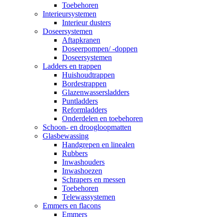
Toebehoren
Interieursystemen
Interieur dusters
Doseersystemen
Aftapkranen
Doseerpompen/ -doppen
Doseersystemen
Ladders en trappen
Huishoudtrappen
Bordestrappen
Glazenwassersladders
Puntladders
Reformladders
Onderdelen en toebehoren
Schoon- en droogloopmatten
Glasbewassing
Handgrepen en linealen
Rubbers
Inwashouders
Inwashoezen
Schrapers en messen
Toebehoren
Telewassystemen
Emmers en flacons
Emmers