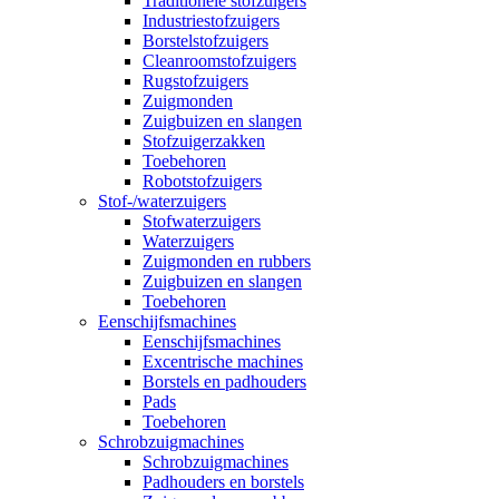
Traditionele stofzuigers
Industriestofzuigers
Borstelstofzuigers
Cleanroomstofzuigers
Rugstofzuigers
Zuigmonden
Zuigbuizen en slangen
Stofzuigerzakken
Toebehoren
Robotstofzuigers
Stof-/waterzuigers
Stofwaterzuigers
Waterzuigers
Zuigmonden en rubbers
Zuigbuizen en slangen
Toebehoren
Eenschijfsmachines
Eenschijfsmachines
Excentrische machines
Borstels en padhouders
Pads
Toebehoren
Schrobzuigmachines
Schrobzuigmachines
Padhouders en borstels