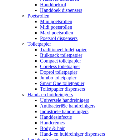
Handdoekrol
Handdoek dispensers
Poetsrollen
Mini poetsrollen
Midi poetsrollen
Maxi poetsrollen
Poetsrol dispensers
Toiletpapier
Traditioneel toiletpapier
Bulkpack toiletpapier
Compact toiletpapier
Coreless toiletpapier
Doprol toiletpapier
Jumbo toiletpapier
Smart One toiletpapier
Toiletpapier dispensers
Hand- en huidreinigers
Universele handreinigers
Antibacteriële handreinigers
Industriële handreinigers
Handdesinfectie
Handcrèmes
Body & hair
Hand- en huidreiniger dispensers
Luchtverfrissers