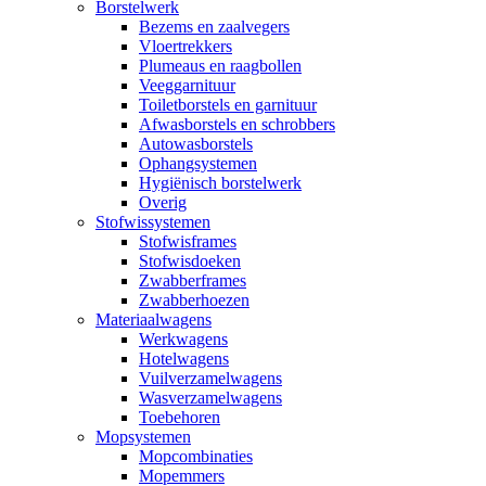
Borstelwerk
Bezems en zaalvegers
Vloertrekkers
Plumeaus en raagbollen
Veeggarnituur
Toiletborstels en garnituur
Afwasborstels en schrobbers
Autowasborstels
Ophangsystemen
Hygiënisch borstelwerk
Overig
Stofwissystemen
Stofwisframes
Stofwisdoeken
Zwabberframes
Zwabberhoezen
Materiaalwagens
Werkwagens
Hotelwagens
Vuilverzamelwagens
Wasverzamelwagens
Toebehoren
Mopsystemen
Mopcombinaties
Mopemmers